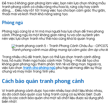
Để treo ở không gian phòng làm việc, bạn nên lựa chọn những mẫu
tranh phong cảnh có chiều rộng như hoa lá, rừng cây hay cánh
đồng,…. Điều này rất tốt trong việc tạo cho bạn cảm giác thư giãn,
thoải mái và kích thích khả năng sáng tạo.
Phòng ngủ
Phòng ngủ cũng là vị trí mà mọi người hay lựa chọn để treo phong
cảnh. Phòng ngủ là một không gian riêng tư và cần sự bình yên
nên việc lựa chọn tranh như thế nào cũng khá là quan trọng.
Tranh phong cảnh mùa đông mang lại cảm giác ấm áp cho k
Trong nhiều chủ đề tranh, bạn có thể lựa chọn tranh cánh đồng
hoa, hồ nước thiên nga hoặc cảnh Hòn Trống – Mái để tạo cho
không gian phòng ngủ thêm phần tinh tế và lãng mạn. Ngoài ra,
việc lựa chọn
tranh cho phòng ngủ
phù hợp sẽ mang đến sự thủy
chung và may mắn trong tình yêu.
Cách bảo quản tranh phong cảnh
Vì tranh phong cảnh được tạo nên nhiều loại chất liệu khác nhau,
do đó cách bảo quản của từng tranh cũng có sự khác biệt. Dưới
đây là các cách bảo quản cho một số chất liệu được sử dụng phổ
biến nhất.