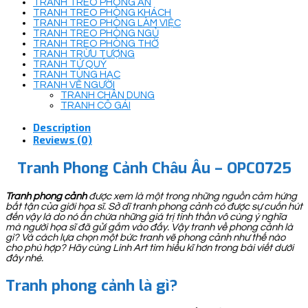
TRANH TREO PHÒNG ĂN
TRANH TREO PHÒNG KHÁCH
TRANH TREO PHÒNG LÀM VIỆC
TRANH TREO PHÒNG NGỦ
TRANH TREO PHÒNG THỜ
TRANH TRỪU TƯỢNG
TRANH TỨ QUÝ
TRANH TÙNG HẠC
TRANH VẼ NGƯỜI
TRANH CHÂN DUNG
TRANH CÔ GÁI
Description
Reviews (0)
Tranh Phong Cảnh Châu Âu – OPC0725
Tranh phong cảnh
được xem là một trong những nguồn cảm hứng
bất tận của giới họa sĩ. Sở dĩ tranh phong cảnh có được sự cuốn hút
đến vậy là do nó ẩn chứa những giá trị tinh thần vô cùng ý nghĩa
mà người họa sĩ đã gửi gắm vào đấy. Vậy tranh về phong cảnh là
gì? Và cách lựa chọn một bức tranh vẽ phong cảnh như thế nào
cho phù hợp? Hãy cùng Linh Art tìm hiểu kĩ hơn trong bài viết dưới
đây nhé.
Tranh phong cảnh là gì?