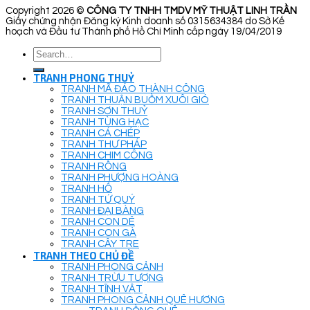
Copyright 2026 ©
CÔNG TY TNHH TMDV MỸ THUẬT LINH TRẦN
Giấy chứng nhận Đăng ký Kinh doanh số 0315634384 do Sở Kế
hoạch và Đầu tư Thành phố Hồ Chí Minh cấp ngày 19/04/2019
Search
for:
TRANH PHONG THUỶ
TRANH MÃ ĐÁO THÀNH CÔNG
TRANH THUẬN BUỒM XUÔI GIÓ
TRANH SƠN THUỶ
TRANH TÙNG HẠC
TRANH CÁ CHÉP
TRANH THƯ PHÁP
TRANH CHIM CÔNG
TRANH RỒNG
TRANH PHƯỢNG HOÀNG
TRANH HỔ
TRANH TỨ QUÝ
TRANH ĐẠI BÀNG
TRANH CON DÊ
TRANH CON GÀ
TRANH CÂY TRE
TRANH THEO CHỦ ĐỀ
TRANH PHONG CẢNH
TRANH TRỪU TƯỢNG
TRANH TĨNH VẬT
TRANH PHONG CẢNH QUÊ HƯƠNG