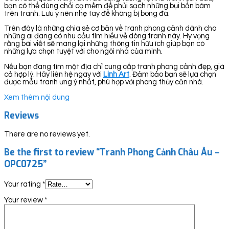
bạn có thể dùng chổi cọ mềm để phủi sạch những bụi bẩn bám
trên tranh. Lưu ý nên nhẹ tay để không bị bong đá.
Trên đây là những chia sẻ cơ bản về tranh phong cảnh dành cho
những ai đang có nhu cầu tìm hiểu về dòng tranh này. Hy vọng
rằng bài viết sẽ mang lại những thông tin hữu ích giúp bạn có
những lựa chọn tuyệt vời cho ngôi nhà của mình.
Nếu bạn đang tìm một địa chỉ cung cấp tranh phong cảnh đẹp, giá
cả hợp lý. Hãy liên hệ ngay với
Linh Art
. Đảm bảo bạn sẽ lựa chọn
được mẫu tranh ưng ý nhất, phù hợp với phong thủy căn nhà.
Xem thêm nội dung
Reviews
There are no reviews yet.
Be the first to review “Tranh Phong Cảnh Châu Âu –
OPC0725”
Your rating
*
Your review
*