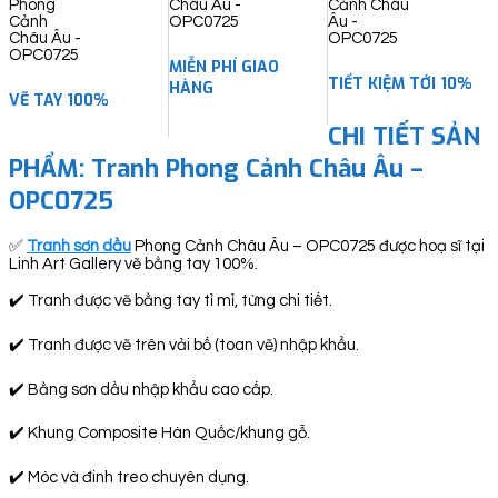
quantity
MIỄN PHÍ GIAO
TIẾT KIỆM TỚI 10%
HÀNG
VẼ TAY 100%
CHI TIẾT SẢN
PHẨM: Tranh Phong Cảnh Châu Âu –
OPC0725
✅
Tranh sơn dầu
Phong Cảnh Châu Âu – OPC0725 được hoạ sĩ tại
Linh Art Gallery vẽ bằng tay 100%.
✔️ Tranh được vẽ bằng tay tỉ mỉ, từng chi tiết.
✔️ Tranh được vẽ trên vải bố (toan vẽ) nhập khẩu.
✔️ Bằng sơn dầu nhập khẩu cao cấp.
✔️ Khung Composite Hàn Quốc/khung gỗ.
✔️ Móc và đinh treo chuyên dụng.