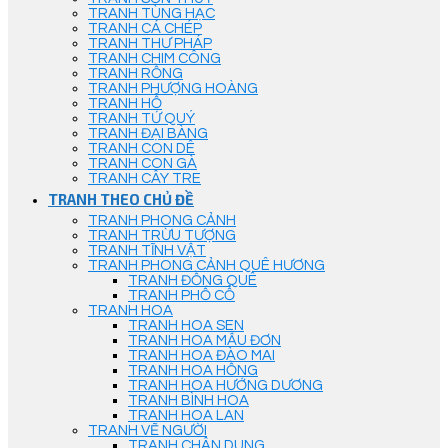
TRANH TÙNG HẠC
TRANH CÁ CHÉP
TRANH THƯ PHÁP
TRANH CHIM CÔNG
TRANH RỒNG
TRANH PHƯỢNG HOÀNG
TRANH HỔ
TRANH TỨ QUÝ
TRANH ĐẠI BÀNG
TRANH CON DÊ
TRANH CON GÀ
TRANH CÂY TRE
TRANH THEO CHỦ ĐỀ
TRANH PHONG CẢNH
TRANH TRỪU TƯỢNG
TRANH TĨNH VẬT
TRANH PHONG CẢNH QUÊ HƯƠNG
TRANH ĐỒNG QUÊ
TRANH PHỐ CỔ
TRANH HOA
TRANH HOA SEN
TRANH HOA MẪU ĐƠN
TRANH HOA ĐÀO MAI
TRANH HOA HỒNG
TRANH HOA HƯỚNG DƯƠNG
TRANH BÌNH HOA
TRANH HOA LAN
TRANH VẼ NGƯỜI
TRANH CHÂN DUNG