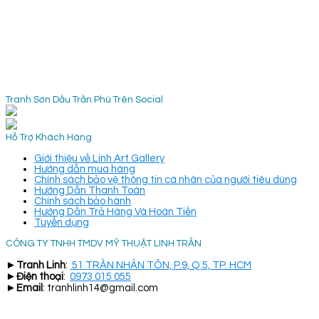
Tranh Sơn Dầu Trần Phú Trên Social
Hỗ Trợ Khách Hàng
Giới thiệu về Linh Art Gallery
Hướng dẫn mua hàng
Chính sách bảo vệ thông tin cá nhân của người tiêu dùng
Hướng Dẫn Thanh Toán
Chính sách bảo hành
Hướng Dẫn Trả Hàng Và Hoàn Tiền
Tuyển dụng
CÔNG TY TNHH TMDV MỸ THUẬT LINH TRẦN
►
Tranh Linh
:
51 TRẦN NHÂN TÔN, P.9, Q.5, TP. HCM
►
Điện thoại
:
0973 015 055
►
Email
: tranhlinh14@gmail.com