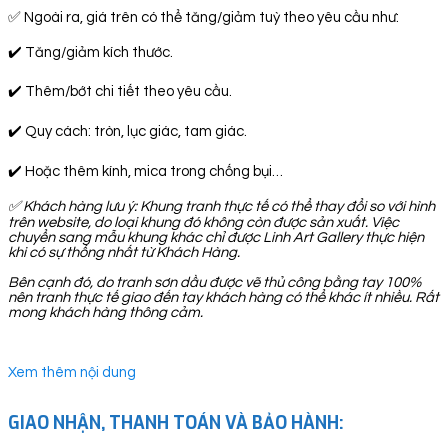
✅ Ngoài ra, giá trên có thể tăng/giảm tuỳ theo yêu cầu như:
✔️ Tăng/giảm kích thước.
✔️ Thêm/bớt chi tiết theo yêu cầu.
✔️ Quy cách: tròn, lục giác, tam giác.
✔️ Hoặc thêm kính, mica trong chống bụi…
✅
Khách hàng lưu ý: Khung tranh thực tế có thể thay đổi so với hình
trên website, do loại khung đó không còn được sản xuất. Việc
chuyển sang mẫu khung khác chỉ được Linh Art Gallery thực hiện
khi có sự thống nhất từ Khách Hàng.
Bên cạnh đó, do tranh sơn dầu được vẽ thủ công bằng tay 100%
nên tranh thực tế giao đến tay khách hàng có thể khác ít nhiều. Rất
mong khách hàng thông cảm.
Xem thêm nội dung
GIAO NHẬN, THANH TOÁN VÀ BẢO HÀNH: