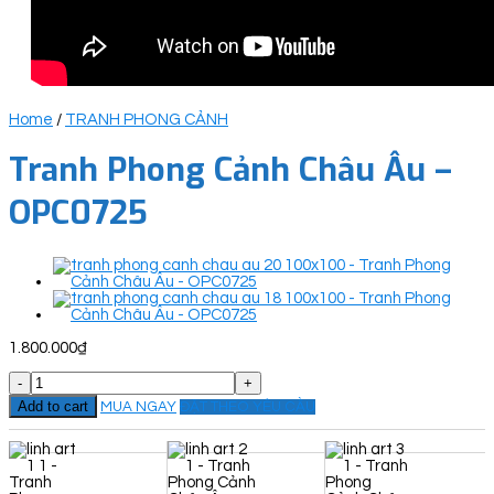
Home
/
TRANH PHONG CẢNH
Tranh Phong Cảnh Châu Âu –
OPC0725
1.800.000
₫
Tranh
Phong
Add to cart
MUA NGAY
ĐẶT THEO YÊU CẦU
Cảnh
Châu
Âu
-
OPC0725