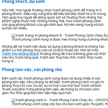
Phòng khách, đại sảnh
Hầu hết, mọi người thường chọn tranh phong cảnh để trang trí ở
phòng khách. Điều này cũng khá dễ hiểu bởi đây chính là vị trí trung
tâm giúp mọi người dễ dàng quan sát và thưởng thức những tác
phẩm nghệ thuật hơn. Không những thế, treo tranh phong cảnh
còn giúp phòng khách của gia đình bạn trở nên sang trọng và lịch
sự hơn rất nhiều.
Tranh phong cảnh hùng vĩ được treo trang trọng ở phòng khá
Những đề tài tranh nên được sử dụng ở phòng khách là những tác
phẩm có tính phong thủy cao và có kích thước lớn. Một số mẫu
tranh treo phòng khách
thường dùng để treo ở không gian nội thất
này như tranh làng quê, tranh sơn thủy hữu tình, tranh thác nước
hùng vĩ,…
Phòng làm việc, văn phòng nhỏ
Bên cạnh đó, tranh phong cảnh cũng được sử dụng nhiều ở các
phòng làm việc. Như chúng ta đã biết, tranh phong cảnh có giá trị
phong thủy rất cao. Do đó, sự có mặt của một bức tranh với kích
thước vừa phải trong phòng làm việc, sẽ mang lại cho bạn cảm
giác thư thái, giúp bạn làm việc hiệu quả hơn.
Tranh phong cảnh rừng cây tạo cho bạn cảm giác thư giãn, th