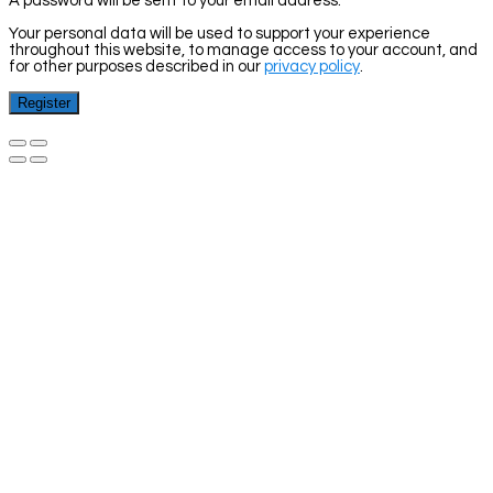
A password will be sent to your email address.
Your personal data will be used to support your experience
throughout this website, to manage access to your account, and
for other purposes described in our
privacy policy
.
Register