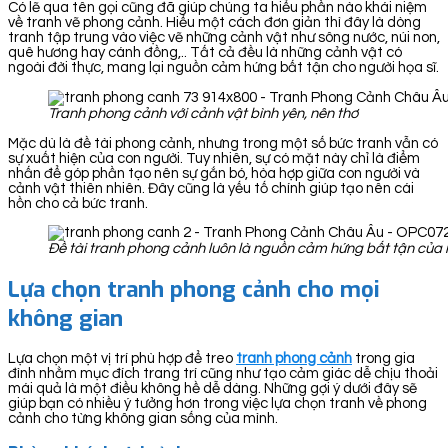
Có lẽ qua tên gọi cũng đã giúp chúng ta hiểu phần nào khái niệm
về tranh vẽ phong cảnh. Hiểu một cách đơn giản thì đây là dòng
tranh tập trung vào việc vẽ những cảnh vật như sông nước, núi non,
quê hương hay cánh đồng,.. Tất cả đều là những cảnh vật có
ngoài đời thực, mang lại nguồn cảm hứng bất tận cho người họa sĩ.
Tranh phong cảnh với cảnh vật bình yên, nên thơ
Mặc dù là đề tài phong cảnh, nhưng trong một số bức tranh vẫn có
sự xuất hiện của con người. Tuy nhiên, sự có mặt này chỉ là điểm
nhấn để góp phần tạo nên sự gắn bó, hòa hợp giữa con người và
cảnh vật thiên nhiên. Đây cũng là yếu tố chính giúp tạo nên cái
hồn cho cả bức tranh.
Đề tài tranh phong cảnh luôn là nguồn cảm hứng bất tận của 
Lựa chọn tranh phong cảnh cho mọi
không gian
Lựa chọn một vị trí phù hợp để treo
tranh ph
ong cảnh
trong gia
đình nhằm mục đích trang trí cũng như tạo cảm giác dễ chịu thoải
mái quả là một điều không hề dễ dàng. Những gợi ý dưới đây sẽ
giúp bạn có nhiều ý tưởng hơn trong việc lựa chọn tranh về phong
cảnh cho từng không gian sống của mình.