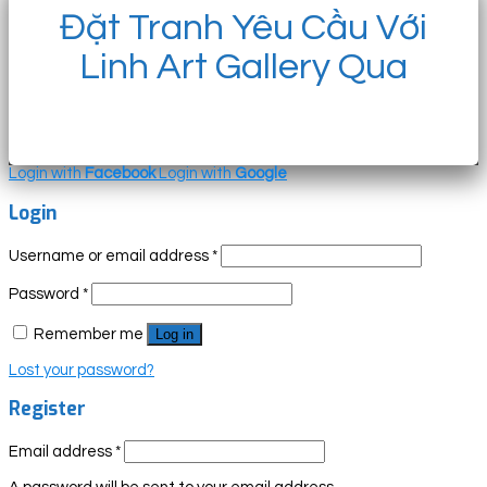
Đặt Tranh Yêu Cầu Với
Linh Art Gallery Qua
Login with
Facebook
Login with
Google
Login
Username or email address
*
Password
*
Remember me
Log in
Lost your password?
Register
Email address
*