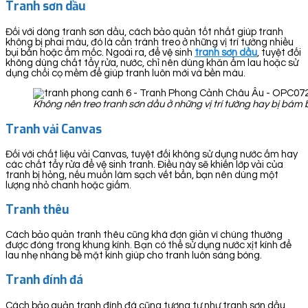
Tranh sơn dầu
Đối với dòng tranh sơn dầu, cách bảo quản tốt nhất giúp tranh
không bị phai màu, đó là cần tránh treo ở những vị trí tường nhiều
bụi bẩn hoặc ẩm mốc. Ngoài ra, để vệ sinh
tranh sơn dầu
, tuyệt đối
không dùng chất tẩy rửa, nước, chỉ nên dùng khăn ẩm lau hoặc sử
dụng chổi cọ mềm để giúp tranh luôn mới và bền màu.
Không nên treo tranh sơn dầu ở những vị trí tường hay bị bá
Tranh vải Canvas
Đối với chất liệu vải Canvas, tuyệt đối không sử dụng nước ấm hay
các chất tẩy rửa để vệ sinh tranh. Điều này sẽ khiến lớp vải của
tranh bị hỏng, nếu muốn làm sạch vết bẩn, bạn nên dùng một
lượng nhỏ chanh hoặc giấm.
Tranh thêu
Cách bảo quản tranh thêu cũng khá đơn giản vì chúng thường
được đóng trong khung kính. Bạn có thể sử dụng nước xịt kính để
lau nhẹ nhàng bề mặt kính giúp cho tranh luôn sáng bóng.
Tranh đính đá
Cách bảo quản tranh đính đá cũng tương tự như tranh sơn dầu,