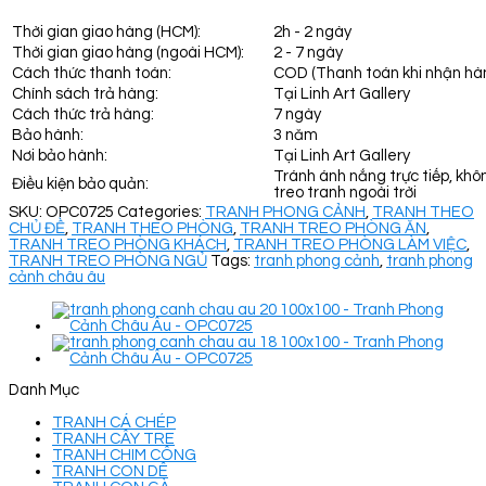
Thời gian giao hàng (HCM):
2h - 2 ngày
Thời gian giao hàng (ngoài HCM):
2 - 7 ngày
Cách thức thanh toán:
COD (Thanh toán khi nhận hà
Chính sách trả hàng:
Tại Linh Art Gallery
Cách thức trả hàng:
7 ngày
Bảo hành:
3 năm
Nơi bảo hành:
Tại Linh Art Gallery
Tránh ánh nắng trực tiếp, khô
Điều kiện bảo quản:
treo tranh ngoài trời
SKU:
OPC0725
Categories:
TRANH PHONG CẢNH
,
TRANH THEO
CHỦ ĐỀ
,
TRANH THEO PHÒNG
,
TRANH TREO PHÒNG ĂN
,
TRANH TREO PHÒNG KHÁCH
,
TRANH TREO PHÒNG LÀM VIỆC
,
TRANH TREO PHÒNG NGỦ
Tags:
tranh phong cảnh
,
tranh phong
cảnh châu âu
Danh Mục
TRANH CÁ CHÉP
TRANH CÂY TRE
TRANH CHIM CÔNG
TRANH CON DÊ