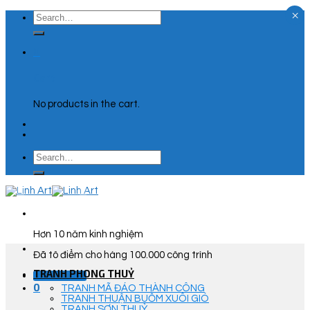
×
Skip
Search
to
for:
content
0
Cart
No products in the cart.
Search
for:
Hơn 10 năm kinh nghiệm
Đã tô điểm cho hàng 100.000 công trình
TRANH PHONG THUỶ
Góc Tư Vấn
0
TRANH MÃ ĐÁO THÀNH CÔNG
TRANH THUẬN BUỒM XUÔI GIÓ
TRANH SƠN THUỶ