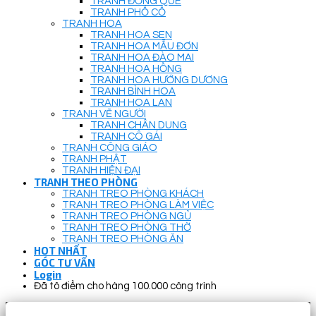
TRANH ĐỒNG QUÊ
TRANH PHỐ CỔ
TRANH HOA
TRANH HOA SEN
TRANH HOA MẪU ĐƠN
TRANH HOA ĐÀO MAI
TRANH HOA HỒNG
TRANH HOA HƯỚNG DƯƠNG
TRANH BÌNH HOA
TRANH HOA LAN
TRANH VẼ NGƯỜI
TRANH CHÂN DUNG
TRANH CÔ GÁI
TRANH CÔNG GIÁO
TRANH PHẬT
TRANH HIỆN ĐẠI
TRANH THEO PHÒNG
TRANH TREO PHÒNG KHÁCH
TRANH TREO PHÒNG LÀM VIỆC
TRANH TREO PHÒNG NGỦ
TRANH TREO PHÒNG THỜ
TRANH TREO PHÒNG ĂN
HOT NHẤT
GÓC TƯ VẤN
Login
Đã tô điểm cho hàng 100.000 công trình