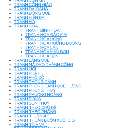
TRANH CON GÀ
TRANH CÔNG GIÁO
TRANH ĐẠI BÀNG
TRANH ĐỒNG QUÊ
TRANH HIỆN ĐẠI
TRANH HỔ
TRANH HOA
TRANH BÌNH HOA
TRANH HOA ĐÀO MAI
TRANH HOA HỒNG
TRANH HOA HƯỚNG DƯƠNG
TRANH HOA LAN
TRANH HOA MẪU ĐƠN
TRANH HOA SEN
TRANH LÀNG QUÊ
TRANH MÃ ĐÁO THÀNH CÔNG
TRANH MỚI
TRANH PHẬT
TRANH PHỐ CỔ
TRANH PHONG CẢNH
TRANH PHONG CẢNH QUÊ HƯƠNG
TRANH PHONG THUỶ
TRANH PHƯỢNG HOÀNG
TRANH RỒNG
TRANH SƠN THUỶ
TRANH THEO CHỦ ĐỀ
TRANH THEO PHÒNG
TRANH THƯ PHÁP
TRANH THUẬN BUỒM XUÔI GIÓ
TRANH TĨNH VẬT