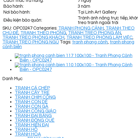
Cách thức trả hàng:
7 ngày
Bảo hành:
3 năm
Nơi bảo hành:
Tại Linh Art Gallery
Tránh ánh nắng trực tiếp, khô
Điều kiện bảo quản:
treo tranh ngoài trời
SKU:
OPC0247
Categories:
TRANH PHONG CẢNH
,
TRANH THEO
CHỦ ĐỀ
,
TRANH THEO PHÒNG
,
TRANH TREO PHÒNG ĂN
,
TRANH TREO PHÒNG KHÁCH
,
TRANH TREO PHÒNG LÀM VIỆC
,
TRANH TREO PHÒNG NGỦ
Tags:
tranh phong cảnh
,
tranh phong
cảnh biển
Danh Mục
TRANH CÁ CHÉP
TRANH CÂY TRE
TRANH CHIM CÔNG
TRANH CON DÊ
TRANH CON GÀ
TRANH CÔNG GIÁO
TRANH ĐẠI BÀNG
TRANH ĐỒNG QUÊ
TRANH HIỆN ĐẠI
TRANH HỔ
TRANH HOA