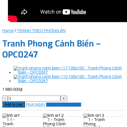
Home
/
TRANH TREO PHÒNG ĂN
Tranh Phong Cảnh Biển –
OPC0247
1.680.000
₫
Tranh
Phong
Add to cart
MUA NGAY
ĐẶT THEO YÊU CẦU
Cảnh
Biển
-
OPC0247
quantity