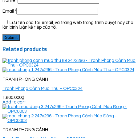
Name
*
Email
*
Lưu tên của tôi, email, và trang web trong trình duyệt này cho
lần bình luận kế tiếp của tôi.
Related products
TRANH PHONG CẢNH
Tranh Phong Cảnh Mùa Thu – OPC0324
1.800.000
₫
Add to cart
TRANH PHONG CẢNH