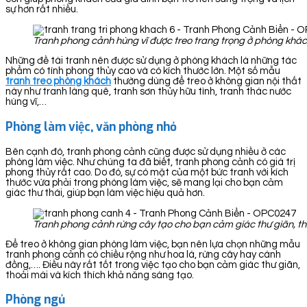
sự hơn rất nhiều.
Tranh phong cảnh hùng vĩ được treo trang trọng ở phòng khá
Những đề tài tranh nên được sử dụng ở phòng khách là những tác
phẩm có tính phong thủy cao và có kích thước lớn. Một số mẫu
tranh treo phòng khách
thường dùng để treo ở không gian nội thất
này như tranh làng quê, tranh sơn thủy hữu tình, tranh thác nước
hùng vĩ,…
Phòng làm việc, văn phòng nhỏ
Bên cạnh đó, tranh phong cảnh cũng được sử dụng nhiều ở các
phòng làm việc. Như chúng ta đã biết, tranh phong cảnh có giá trị
phong thủy rất cao. Do đó, sự có mặt của một bức tranh với kích
thước vừa phải trong phòng làm việc, sẽ mang lại cho bạn cảm
giác thư thái, giúp bạn làm việc hiệu quả hơn.
Tranh phong cảnh rừng cây tạo cho bạn cảm giác thư giãn, th
Để treo ở không gian phòng làm việc, bạn nên lựa chọn những mẫu
tranh phong cảnh có chiều rộng như hoa lá, rừng cây hay cánh
đồng,…. Điều này rất tốt trong việc tạo cho bạn cảm giác thư giãn,
thoải mái và kích thích khả năng sáng tạo.
Phòng ngủ