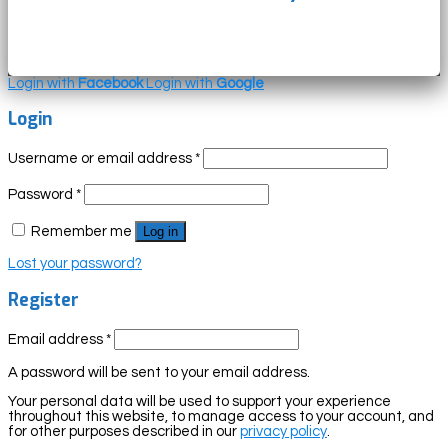
Login with
Facebook
Login with
Google
Login
Username or email address
*
Password
*
Remember me
Log in
Lost your password?
Register
Email address
*
A password will be sent to your email address.
Your personal data will be used to support your experience
throughout this website, to manage access to your account, and
for other purposes described in our
privacy policy
.