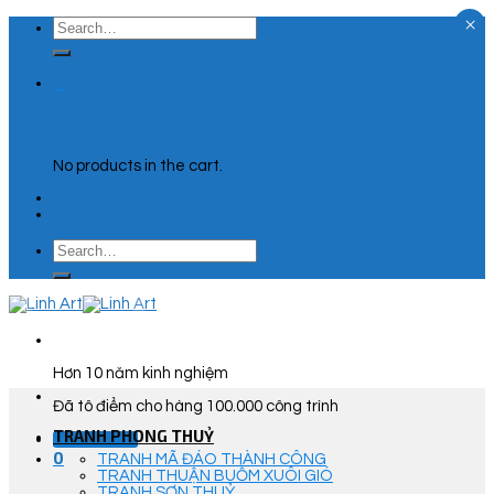
×
Skip
Search
to
for:
content
0
Cart
No products in the cart.
Search
for:
Hơn 10 năm kinh nghiệm
Đã tô điểm cho hàng 100.000 công trình
TRANH PHONG THUỶ
Góc Tư Vấn
0
TRANH MÃ ĐÁO THÀNH CÔNG
TRANH THUẬN BUỒM XUÔI GIÓ
TRANH SƠN THUỶ