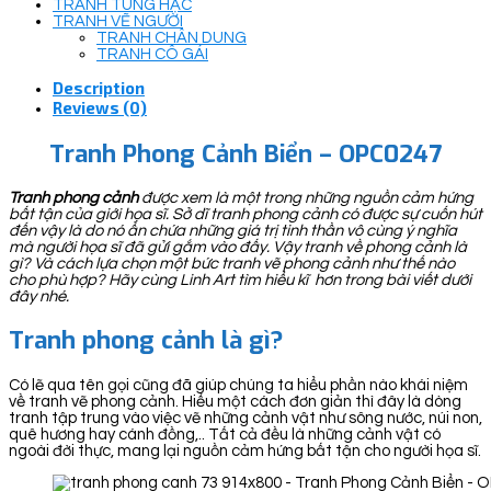
TRANH TÙNG HẠC
TRANH VẼ NGƯỜI
TRANH CHÂN DUNG
TRANH CÔ GÁI
Description
Reviews (0)
Tranh Phong Cảnh Biển – OPC0247
Tranh phong cảnh
được xem là một trong những nguồn cảm hứng
bất tận của giới họa sĩ. Sở dĩ tranh phong cảnh có được sự cuốn hút
đến vậy là do nó ẩn chứa những giá trị tinh thần vô cùng ý nghĩa
mà người họa sĩ đã gửi gắm vào đấy. Vậy tranh về phong cảnh là
gì? Và cách lựa chọn một bức tranh vẽ phong cảnh như thế nào
cho phù hợp? Hãy cùng Linh Art tìm hiểu kĩ hơn trong bài viết dưới
đây nhé.
Tranh phong cảnh là gì?
Có lẽ qua tên gọi cũng đã giúp chúng ta hiểu phần nào khái niệm
về tranh vẽ phong cảnh. Hiểu một cách đơn giản thì đây là dòng
tranh tập trung vào việc vẽ những cảnh vật như sông nước, núi non,
quê hương hay cánh đồng,.. Tất cả đều là những cảnh vật có
ngoài đời thực, mang lại nguồn cảm hứng bất tận cho người họa sĩ.