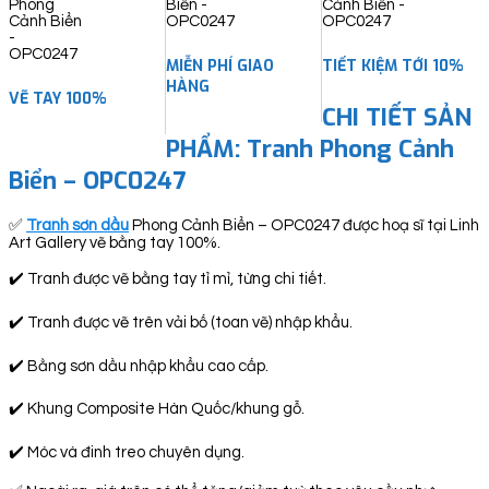
MIỄN PHÍ GIAO
TIẾT KIỆM TỚI 10%
HÀNG
VẼ TAY 100%
CHI TIẾT SẢN
PHẨM: Tranh Phong Cảnh
Biển – OPC0247
✅
Tranh sơn dầu
Phong Cảnh Biển – OPC0247 được hoạ sĩ tại Linh
Art Gallery vẽ bằng tay 100%.
✔️ Tranh được vẽ bằng tay tỉ mỉ, từng chi tiết.
✔️ Tranh được vẽ trên vải bố (toan vẽ) nhập khẩu.
✔️ Bằng sơn dầu nhập khẩu cao cấp.
✔️ Khung Composite Hàn Quốc/khung gỗ.
✔️ Móc và đinh treo chuyên dụng.