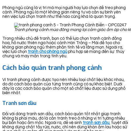
Phòng ngủ cũng là vị trí mà mọi người hay lựa chọn để treo phong
cảnh. Phòng ngủ là một không gian riêng tư và cần sự bình yên
nên việc lựa chọn tranh như thế nào cũng khá là quan trọng.
Tranh phong cảnh mùa đông mang lại cảm giác ấm áp cho k
Trong nhiều chủ đề tranh, bạn có thể lựa chọn tranh cánh đồng
hoa, hồ nước thiên nga hoặc cảnh Hòn Trống – Mái để tạo cho
không gian phòng ngủ thêm phần tinh tế và lãng mạn. Ngoài ra,
việc lựa chọn
tranh cho phòng ngủ
phù hợp sẽ mang đến sự thủy
chung và may mắn trong tình yêu.
Cách bảo quản tranh phong cảnh
Vì tranh phong cảnh được tạo nên nhiều loại chất liệu khác nhau,
do đó cách bảo quản của từng tranh cũng có sự khác biệt. Dưới
đây là các cách bảo quản cho một số chất liệu được sử dụng phổ
biến nhất.
Tranh sơn dầu
Đối với dòng tranh sơn dầu, cách bảo quản tốt nhất giúp tranh
không bị phai màu, đó là cần tránh treo ở những vị trí tường nhiều
bụi bẩn hoặc ẩm mốc. Ngoài ra, để vệ sinh
tranh sơn dầu
, tuyệt đối
không dùng chất tẩy rửa, nước, chỉ nên dùng khăn ẩm lau hoặc sử