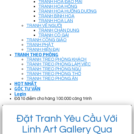
TRANH HOA ĐÀO MAI
TRANH HOA HỒNG
TRANH HOA HƯỚNG DƯƠNG
TRANH BÌNH HOA
TRANH HOA LAN
TRANH VẼ NGƯỜI
TRANH CHÂN DUNG
TRANH CÔ GÁI
TRANH CÔNG GIÁO
TRANH PHẬT
TRANH HIỆN ĐẠI
TRANH THEO PHÒNG
TRANH TREO PHÒNG KHÁCH
TRANH TREO PHÒNG LÀM VIỆC
TRANH TREO PHÒNG NGỦ
TRANH TREO PHÒNG THỜ
TRANH TREO PHÒNG ĂN
HOT NHẤT
GÓC TƯ VẤN
Login
Đã tô điểm cho hàng 100.000 công trình
Đặt Tranh Yêu Cầu Với
Linh Art Gallery Qua