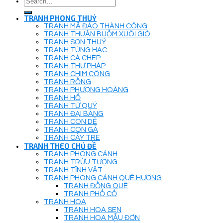
for:
TRANH PHONG THUỶ
TRANH MÃ ĐÁO THÀNH CÔNG
TRANH THUẬN BUỒM XUÔI GIÓ
TRANH SƠN THUỶ
TRANH TÙNG HẠC
TRANH CÁ CHÉP
TRANH THƯ PHÁP
TRANH CHIM CÔNG
TRANH RỒNG
TRANH PHƯỢNG HOÀNG
TRANH HỔ
TRANH TỨ QUÝ
TRANH ĐẠI BÀNG
TRANH CON DÊ
TRANH CON GÀ
TRANH CÂY TRE
TRANH THEO CHỦ ĐỀ
TRANH PHONG CẢNH
TRANH TRỪU TƯỢNG
TRANH TĨNH VẬT
TRANH PHONG CẢNH QUÊ HƯƠNG
TRANH ĐỒNG QUÊ
TRANH PHỐ CỔ
TRANH HOA
TRANH HOA SEN
TRANH HOA MẪU ĐƠN