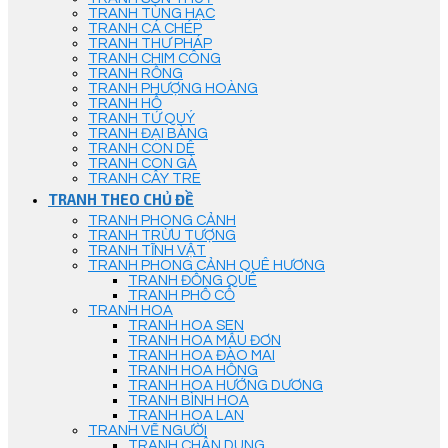
TRANH TÙNG HẠC
TRANH CÁ CHÉP
TRANH THƯ PHÁP
TRANH CHIM CÔNG
TRANH RỒNG
TRANH PHƯỢNG HOÀNG
TRANH HỔ
TRANH TỨ QUÝ
TRANH ĐẠI BÀNG
TRANH CON DÊ
TRANH CON GÀ
TRANH CÂY TRE
TRANH THEO CHỦ ĐỀ
TRANH PHONG CẢNH
TRANH TRỪU TƯỢNG
TRANH TĨNH VẬT
TRANH PHONG CẢNH QUÊ HƯƠNG
TRANH ĐỒNG QUÊ
TRANH PHỐ CỔ
TRANH HOA
TRANH HOA SEN
TRANH HOA MẪU ĐƠN
TRANH HOA ĐÀO MAI
TRANH HOA HỒNG
TRANH HOA HƯỚNG DƯƠNG
TRANH BÌNH HOA
TRANH HOA LAN
TRANH VẼ NGƯỜI
TRANH CHÂN DUNG