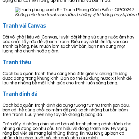
dụng chổi cọ mềm để giúp tranh luôn mới và bền màu.
Không nên treo tranh sơn dầu ở những vị trí tường hay bị bá
Tranh vải Canvas
Đối với chất liệu vải Canvas, tuyệt đối không sử dụng nước ấm hay
các chất tẩy rửa để vệ sinh tranh. Điều này sẽ khiến lớp vải của
tranh bị hỏng, nếu muốn làm sạch vết bẩn, bạn nên dùng một
lượng nhỏ chanh hoặc giấm.
Tranh thêu
Cách bảo quản tranh thêu cũng khá đơn giản vì chúng thường
được đóng trong khung kính. Bạn có thể sử dụng nước xịt kính để
lau nhẹ nhàng bề mặt kính giúp cho tranh luôn sáng bóng.
Tranh đính đá
Cách bảo quản tranh đính đá cũng tương tự như tranh sơn dầu,
bạn có thể dùng chổi cọ mềm để phủi sạch những bụi bẩn bám
trên tranh. Lưu ý nên nhẹ tay để không bị bong đá.
Trên đây là những chia sẻ cơ bản về tranh phong cảnh dành cho
những ai đang có nhu cầu tìm hiểu về dòng tranh này. Hy vọng
rằng bài viết sẽ mang lại những thông tin hữu ích giúp bạn có
những lựa chọn tuyệt vời cho ngôi nhà của mình.