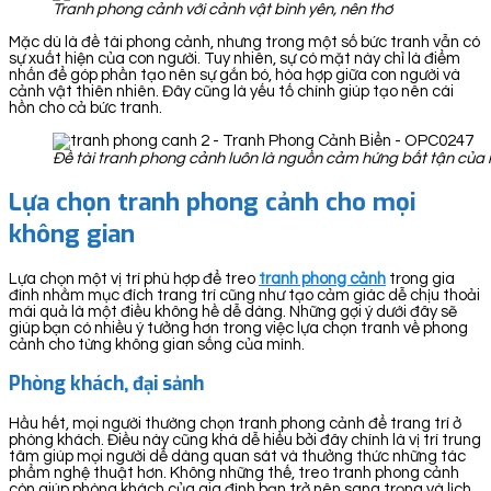
Tranh phong cảnh với cảnh vật bình yên, nên thơ
Mặc dù là đề tài phong cảnh, nhưng trong một số bức tranh vẫn có
sự xuất hiện của con người. Tuy nhiên, sự có mặt này chỉ là điểm
nhấn để góp phần tạo nên sự gắn bó, hòa hợp giữa con người và
cảnh vật thiên nhiên. Đây cũng là yếu tố chính giúp tạo nên cái
hồn cho cả bức tranh.
Đề tài tranh phong cảnh luôn là nguồn cảm hứng bất tận của 
Lựa chọn tranh phong cảnh cho mọi
không gian
Lựa chọn một vị trí phù hợp để treo
tranh ph
ong cảnh
trong gia
đình nhằm mục đích trang trí cũng như tạo cảm giác dễ chịu thoải
mái quả là một điều không hề dễ dàng. Những gợi ý dưới đây sẽ
giúp bạn có nhiều ý tưởng hơn trong việc lựa chọn tranh về phong
cảnh cho từng không gian sống của mình.
Phòng khách, đại sảnh
Hầu hết, mọi người thường chọn tranh phong cảnh để trang trí ở
phòng khách. Điều này cũng khá dễ hiểu bởi đây chính là vị trí trung
tâm giúp mọi người dễ dàng quan sát và thưởng thức những tác
phẩm nghệ thuật hơn. Không những thế, treo tranh phong cảnh
còn giúp phòng khách của gia đình bạn trở nên sang trọng và lịch