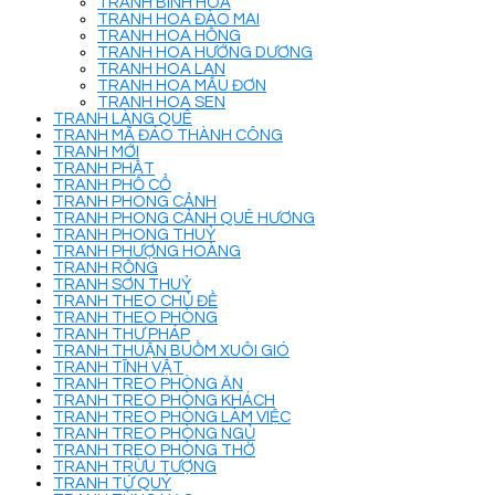
TRANH BÌNH HOA
TRANH HOA ĐÀO MAI
TRANH HOA HỒNG
TRANH HOA HƯỚNG DƯƠNG
TRANH HOA LAN
TRANH HOA MẪU ĐƠN
TRANH HOA SEN
TRANH LÀNG QUÊ
TRANH MÃ ĐÁO THÀNH CÔNG
TRANH MỚI
TRANH PHẬT
TRANH PHỐ CỔ
TRANH PHONG CẢNH
TRANH PHONG CẢNH QUÊ HƯƠNG
TRANH PHONG THUỶ
TRANH PHƯỢNG HOÀNG
TRANH RỒNG
TRANH SƠN THUỶ
TRANH THEO CHỦ ĐỀ
TRANH THEO PHÒNG
TRANH THƯ PHÁP
TRANH THUẬN BUỒM XUÔI GIÓ
TRANH TĨNH VẬT
TRANH TREO PHÒNG ĂN
TRANH TREO PHÒNG KHÁCH
TRANH TREO PHÒNG LÀM VIỆC
TRANH TREO PHÒNG NGỦ
TRANH TREO PHÒNG THỜ
TRANH TRỪU TƯỢNG
TRANH TỨ QUÝ