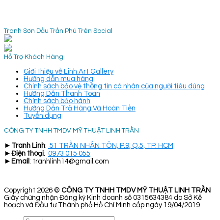
Tranh Sơn Dầu Trần Phú Trên Social
Hỗ Trợ Khách Hàng
Giới thiệu về Linh Art Gallery
Hướng dẫn mua hàng
Chính sách bảo vệ thông tin cá nhân của người tiêu dùng
Hướng Dẫn Thanh Toán
Chính sách bảo hành
Hướng Dẫn Trả Hàng Và Hoàn Tiền
Tuyển dụng
CÔNG TY TNHH TMDV MỸ THUẬT LINH TRẦN
►
Tranh Linh
:
51 TRẦN NHÂN TÔN, P.9, Q.5, TP. HCM
►
Điện thoại
:
0973 015 055
►
Email
: tranhlinh14@gmail.com
Copyright 2026 ©
CÔNG TY TNHH TMDV MỸ THUẬT LINH TRẦN
Giấy chứng nhận Đăng ký Kinh doanh số 0315634384 do Sở Kế
hoạch và Đầu tư Thành phố Hồ Chí Minh cấp ngày 19/04/2019
Search