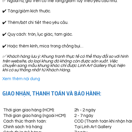
✅ Ngoài ra, giá trên có thể tăng/giảm tuỳ theo yêu cầu như:
✔️ Tăng/giảm kích thước.
✔️ Thêm/bớt chi tiết theo yêu cầu.
✔️ Quy cách: tròn, lục giác, tam giác.
✔️ Hoặc thêm kính, mica trong chống bụi…
✅
Khách hàng lưu ý: Khung tranh thực tế có thể thay đổi so với hình
trên website, do loại khung đó không còn được sản xuất. Việc
chuyển sang mẫu khung khác chỉ được Linh Art Gallery thực hiện
khi có sự thống nhất từ Khách Hàng.
Xem thêm nội dung
GIAO NHẬN, THANH TOÁN VÀ BẢO HÀNH:
Thời gian giao hàng (HCM):
2h - 2 ngày
Thời gian giao hàng (ngoài HCM):
2 - 7 ngày
Cách thức thanh toán:
COD (Thanh toán khi nhận hà
Chính sách trả hàng:
Tại Linh Art Gallery