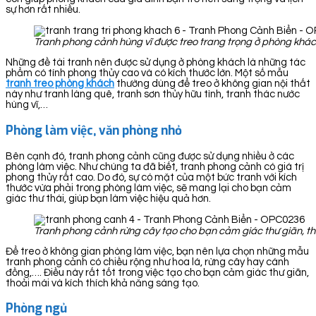
sự hơn rất nhiều.
Tranh phong cảnh hùng vĩ được treo trang trọng ở phòng khá
Những đề tài tranh nên được sử dụng ở phòng khách là những tác
phẩm có tính phong thủy cao và có kích thước lớn. Một số mẫu
tranh treo phòng khách
thường dùng để treo ở không gian nội thất
này như tranh làng quê, tranh sơn thủy hữu tình, tranh thác nước
hùng vĩ,…
Phòng làm việc, văn phòng nhỏ
Bên cạnh đó, tranh phong cảnh cũng được sử dụng nhiều ở các
phòng làm việc. Như chúng ta đã biết, tranh phong cảnh có giá trị
phong thủy rất cao. Do đó, sự có mặt của một bức tranh với kích
thước vừa phải trong phòng làm việc, sẽ mang lại cho bạn cảm
giác thư thái, giúp bạn làm việc hiệu quả hơn.
Tranh phong cảnh rừng cây tạo cho bạn cảm giác thư giãn, th
Để treo ở không gian phòng làm việc, bạn nên lựa chọn những mẫu
tranh phong cảnh có chiều rộng như hoa lá, rừng cây hay cánh
đồng,…. Điều này rất tốt trong việc tạo cho bạn cảm giác thư giãn,
thoải mái và kích thích khả năng sáng tạo.
Phòng ngủ