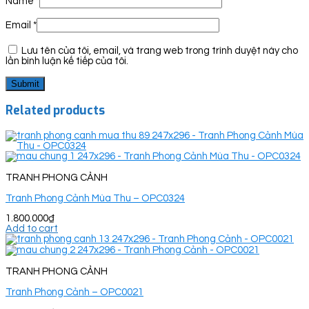
Name
*
Email
*
Lưu tên của tôi, email, và trang web trong trình duyệt này cho
lần bình luận kế tiếp của tôi.
Related products
TRANH PHONG CẢNH
Tranh Phong Cảnh Mùa Thu – OPC0324
1.800.000
₫
Add to cart
TRANH PHONG CẢNH
Tranh Phong Cảnh – OPC0021