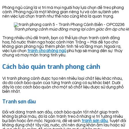
Phòng ngủ cũng là vị trí mà mọi người hay lựa chọn để treo phong
cảnh. Phòng ngủ là một không gian riêng tư và cần sự bình yên
nên việc lựa chọn tranh như thế nào cũng khá là quan trọng.
Tranh phong cảnh mùa đông mang lại cảm giác ấm áp cho k
Trong nhiều chủ đề tranh, bạn có thể lựa chọn tranh cánh đồng
hoa, hồ nước thiên nga hoặc cảnh Hòn Trống – Mái để tạo cho
không gian phòng ngủ thêm phần tinh tế và lãng mạn. Ngoài ra,
việc lựa chọn
tranh cho phòng ngủ
phù hợp sẽ mang đến sự thủy
chung và may mắn trong tình yêu.
Cách bảo quản tranh phong cảnh
Vì tranh phong cảnh được tạo nên nhiều loại chất liệu khác nhau,
do đó cách bảo quản của từng tranh cũng có sự khác biệt. Dưới
đây là các cách bảo quản cho một số chất liệu được sử dụng phổ
biến nhất.
Tranh sơn dầu
Đối với dòng tranh sơn dầu, cách bảo quản tốt nhất giúp tranh
không bị phai màu, đó là cần tránh treo ở những vị trí tường nhiều
bụi bẩn hoặc ẩm mốc. Ngoài ra, để vệ sinh
tranh sơn dầu
, tuyệt đối
không dùng chất tẩy rửa, nước, chỉ nên dùng khăn ẩm lau hoặc sử