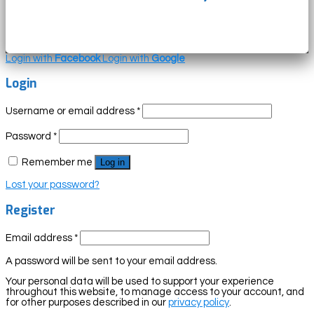
Login with
Facebook
Login with
Google
Login
Username or email address
*
Password
*
Remember me
Log in
Lost your password?
Register
Email address
*
A password will be sent to your email address.
Your personal data will be used to support your experience
throughout this website, to manage access to your account, and
for other purposes described in our
privacy policy
.