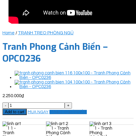
Home
/
TRANH TREO PHÒNG NGỦ
Tranh Phong Cảnh Biển –
OPC0236
2.250.000
₫
Tranh
Phong
Add to cart
MUA NGAY
ĐẶT THEO YÊU CẦU
Cảnh
Biển
-
OPC0236
quantity