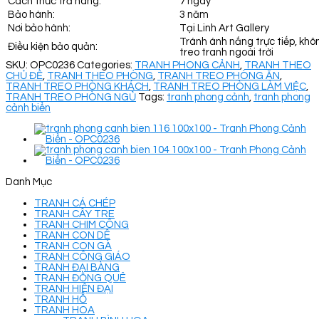
Cách thức trả hàng:
7 ngày
Bảo hành:
3 năm
Nơi bảo hành:
Tại Linh Art Gallery
Tránh ánh nắng trực tiếp, khô
Điều kiện bảo quản:
treo tranh ngoài trời
SKU:
OPC0236
Categories:
TRANH PHONG CẢNH
,
TRANH THEO
CHỦ ĐỀ
,
TRANH THEO PHÒNG
,
TRANH TREO PHÒNG ĂN
,
TRANH TREO PHÒNG KHÁCH
,
TRANH TREO PHÒNG LÀM VIỆC
,
TRANH TREO PHÒNG NGỦ
Tags:
tranh phong cảnh
,
tranh phong
cảnh biển
Danh Mục
TRANH CÁ CHÉP
TRANH CÂY TRE
TRANH CHIM CÔNG
TRANH CON DÊ
TRANH CON GÀ
TRANH CÔNG GIÁO
TRANH ĐẠI BÀNG
TRANH ĐỒNG QUÊ
TRANH HIỆN ĐẠI
TRANH HỔ
TRANH HOA