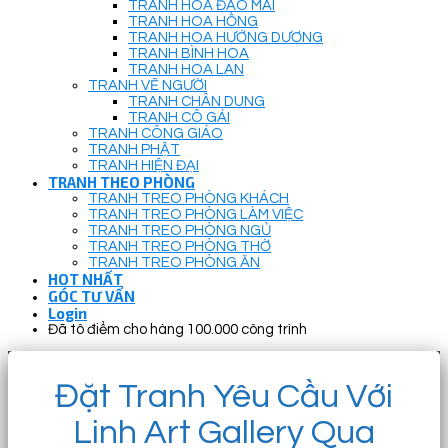
TRANH HOA ĐÀO MAI
TRANH HOA HỒNG
TRANH HOA HƯỚNG DƯƠNG
TRANH BÌNH HOA
TRANH HOA LAN
TRANH VẼ NGƯỜI
TRANH CHÂN DUNG
TRANH CÔ GÁI
TRANH CÔNG GIÁO
TRANH PHẬT
TRANH HIỆN ĐẠI
TRANH THEO PHÒNG
TRANH TREO PHÒNG KHÁCH
TRANH TREO PHÒNG LÀM VIỆC
TRANH TREO PHÒNG NGỦ
TRANH TREO PHÒNG THỜ
TRANH TREO PHÒNG ĂN
HOT NHẤT
GÓC TƯ VẤN
Login
Đã tô điểm cho hàng 100.000 công trình
Đặt Tranh Yêu Cầu Với
Linh Art Gallery Qua