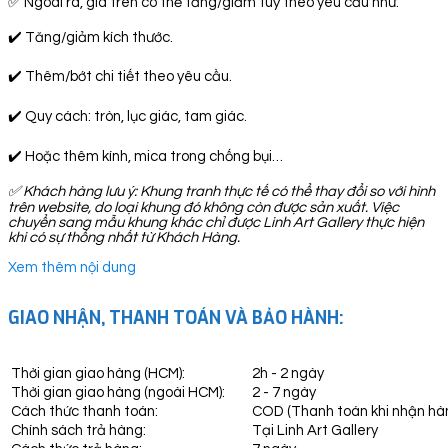
✅ Ngoài ra, giá trên có thể tăng/giảm tuỳ theo yêu cầu như:
✔️ Tăng/giảm kích thước.
✔️ Thêm/bớt chi tiết theo yêu cầu.
✔️ Quy cách: tròn, lục giác, tam giác.
✔️ Hoặc thêm kính, mica trong chống bụi…
✅
Khách hàng lưu ý: Khung tranh thực tế có thể thay đổi so với hình
trên website, do loại khung đó không còn được sản xuất. Việc
chuyển sang mẫu khung khác chỉ được Linh Art Gallery thực hiện
khi có sự thống nhất từ Khách Hàng.
Xem thêm nội dung
GIAO NHẬN, THANH TOÁN VÀ BẢO HÀNH:
Thời gian giao hàng (HCM):
2h - 2 ngày
Thời gian giao hàng (ngoài HCM):
2 - 7 ngày
Cách thức thanh toán:
COD (Thanh toán khi nhận hà
Chính sách trả hàng:
Tại Linh Art Gallery