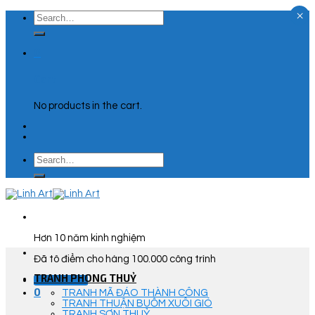
×
Skip
Search
to
for:
content
0
Cart
No products in the cart.
Search
for:
Hơn 10 năm kinh nghiệm
Đã tô điểm cho hàng 100.000 công trình
TRANH PHONG THUỶ
Góc Tư Vấn
0
TRANH MÃ ĐÁO THÀNH CÔNG
TRANH THUẬN BUỒM XUÔI GIÓ
TRANH SƠN THUỶ