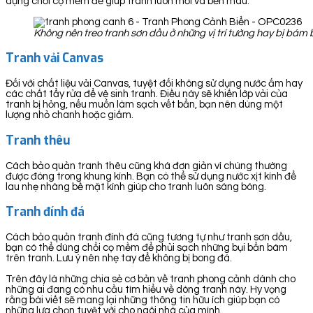
dụng chổi cọ mềm để giúp tranh luôn mới và bền màu.
Không nên treo tranh sơn dầu ở những vị trí tường hay bị bá
Tranh vải Canvas
Đối với chất liệu vải Canvas, tuyệt đối không sử dụng nước ấm hay
các chất tẩy rửa để vệ sinh tranh. Điều này sẽ khiến lớp vải của
tranh bị hỏng, nếu muốn làm sạch vết bẩn, bạn nên dùng một
lượng nhỏ chanh hoặc giấm.
Tranh thêu
Cách bảo quản tranh thêu cũng khá đơn giản vì chúng thường
được đóng trong khung kính. Bạn có thể sử dụng nước xịt kính để
lau nhẹ nhàng bề mặt kính giúp cho tranh luôn sáng bóng.
Tranh đính đá
Cách bảo quản tranh đính đá cũng tương tự như tranh sơn dầu,
bạn có thể dùng chổi cọ mềm để phủi sạch những bụi bẩn bám
trên tranh. Lưu ý nên nhẹ tay để không bị bong đá.
Trên đây là những chia sẻ cơ bản về tranh phong cảnh dành cho
những ai đang có nhu cầu tìm hiểu về dòng tranh này. Hy vọng
rằng bài viết sẽ mang lại những thông tin hữu ích giúp bạn có
những lựa chọn tuyệt vời cho ngôi nhà của mình.