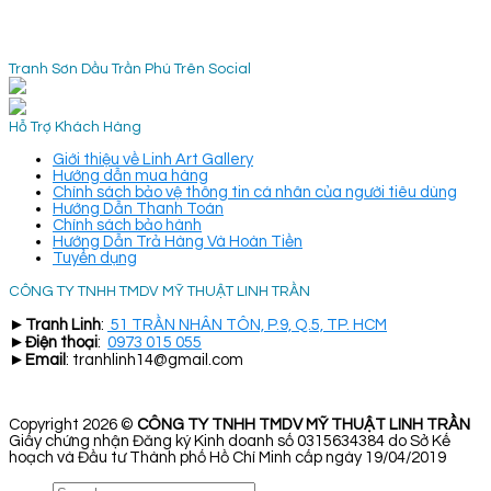
Tranh Sơn Dầu Trần Phú Trên Social
Hỗ Trợ Khách Hàng
Giới thiệu về Linh Art Gallery
Hướng dẫn mua hàng
Chính sách bảo vệ thông tin cá nhân của người tiêu dùng
Hướng Dẫn Thanh Toán
Chính sách bảo hành
Hướng Dẫn Trả Hàng Và Hoàn Tiền
Tuyển dụng
CÔNG TY TNHH TMDV MỸ THUẬT LINH TRẦN
►
Tranh Linh
:
51 TRẦN NHÂN TÔN, P.9, Q.5, TP. HCM
►
Điện thoại
:
0973 015 055
►
Email
: tranhlinh14@gmail.com
Copyright 2026 ©
CÔNG TY TNHH TMDV MỸ THUẬT LINH TRẦN
Giấy chứng nhận Đăng ký Kinh doanh số 0315634384 do Sở Kế
hoạch và Đầu tư Thành phố Hồ Chí Minh cấp ngày 19/04/2019
Search