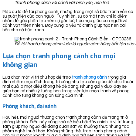
Tranh phong cảnh với cảnh vật bình yên, nên thơ
Mặc dù là đề tài phong cảnh, nhưng trong một số bức tranh vẫn có
sự xuất hiện của con người. Tuy nhiên, sự có mặt này chỉ là điểm
nhấn để góp phần tạo nên sự gắn bó, hòa hợp giữa con người và
cảnh vật thiên nhiên. Đây cũng là yếu tố chính giúp tạo nên cái
hồn cho cả bức tranh.
Đề tài tranh phong cảnh luôn là nguồn cảm hứng bất tận của 
Lựa chọn tranh phong cảnh cho mọi
không gian
Lựa chọn một vị trí phù hợp để treo
tranh ph
ong cảnh
trong gia
đình nhằm mục đích trang trí cũng như tạo cảm giác dễ chịu thoải
mái quả là một điều không hề dễ dàng. Những gợi ý dưới đây sẽ
giúp bạn có nhiều ý tưởng hơn trong việc lựa chọn tranh về phong
cảnh cho từng không gian sống của mình.
Phòng khách, đại sảnh
Hầu hết, mọi người thường chọn tranh phong cảnh để trang trí ở
phòng khách. Điều này cũng khá dễ hiểu bởi đây chính là vị trí trung
tâm giúp mọi người dễ dàng quan sát và thưởng thức những tác
phẩm nghệ thuật hơn. Không những thế, treo tranh phong cảnh
còn giúp phòng khách của gia đình bạn trở nên sang trọng và lịch