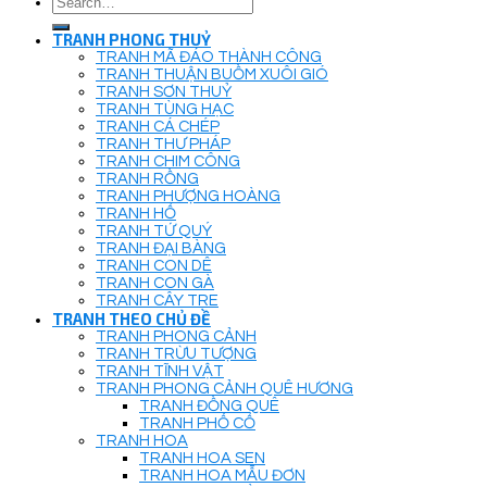
for:
TRANH PHONG THUỶ
TRANH MÃ ĐÁO THÀNH CÔNG
TRANH THUẬN BUỒM XUÔI GIÓ
TRANH SƠN THUỶ
TRANH TÙNG HẠC
TRANH CÁ CHÉP
TRANH THƯ PHÁP
TRANH CHIM CÔNG
TRANH RỒNG
TRANH PHƯỢNG HOÀNG
TRANH HỔ
TRANH TỨ QUÝ
TRANH ĐẠI BÀNG
TRANH CON DÊ
TRANH CON GÀ
TRANH CÂY TRE
TRANH THEO CHỦ ĐỀ
TRANH PHONG CẢNH
TRANH TRỪU TƯỢNG
TRANH TĨNH VẬT
TRANH PHONG CẢNH QUÊ HƯƠNG
TRANH ĐỒNG QUÊ
TRANH PHỐ CỔ
TRANH HOA
TRANH HOA SEN
TRANH HOA MẪU ĐƠN