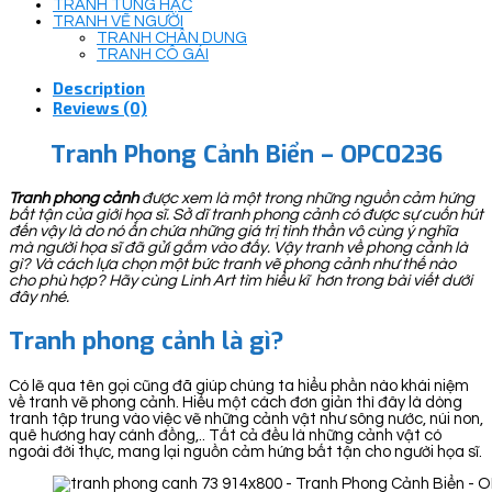
TRANH TÙNG HẠC
TRANH VẼ NGƯỜI
TRANH CHÂN DUNG
TRANH CÔ GÁI
Description
Reviews (0)
Tranh Phong Cảnh Biển – OPC0236
Tranh phong cảnh
được xem là một trong những nguồn cảm hứng
bất tận của giới họa sĩ. Sở dĩ tranh phong cảnh có được sự cuốn hút
đến vậy là do nó ẩn chứa những giá trị tinh thần vô cùng ý nghĩa
mà người họa sĩ đã gửi gắm vào đấy. Vậy tranh về phong cảnh là
gì? Và cách lựa chọn một bức tranh vẽ phong cảnh như thế nào
cho phù hợp? Hãy cùng Linh Art tìm hiểu kĩ hơn trong bài viết dưới
đây nhé.
Tranh phong cảnh là gì?
Có lẽ qua tên gọi cũng đã giúp chúng ta hiểu phần nào khái niệm
về tranh vẽ phong cảnh. Hiểu một cách đơn giản thì đây là dòng
tranh tập trung vào việc vẽ những cảnh vật như sông nước, núi non,
quê hương hay cánh đồng,.. Tất cả đều là những cảnh vật có
ngoài đời thực, mang lại nguồn cảm hứng bất tận cho người họa sĩ.