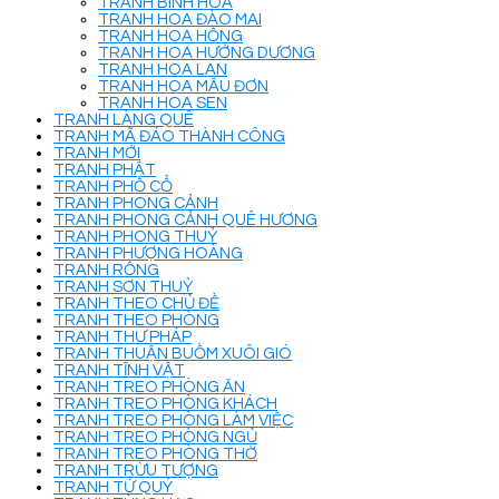
TRANH BÌNH HOA
TRANH HOA ĐÀO MAI
TRANH HOA HỒNG
TRANH HOA HƯỚNG DƯƠNG
TRANH HOA LAN
TRANH HOA MẪU ĐƠN
TRANH HOA SEN
TRANH LÀNG QUÊ
TRANH MÃ ĐÁO THÀNH CÔNG
TRANH MỚI
TRANH PHẬT
TRANH PHỐ CỔ
TRANH PHONG CẢNH
TRANH PHONG CẢNH QUÊ HƯƠNG
TRANH PHONG THUỶ
TRANH PHƯỢNG HOÀNG
TRANH RỒNG
TRANH SƠN THUỶ
TRANH THEO CHỦ ĐỀ
TRANH THEO PHÒNG
TRANH THƯ PHÁP
TRANH THUẬN BUỒM XUÔI GIÓ
TRANH TĨNH VẬT
TRANH TREO PHÒNG ĂN
TRANH TREO PHÒNG KHÁCH
TRANH TREO PHÒNG LÀM VIỆC
TRANH TREO PHÒNG NGỦ
TRANH TREO PHÒNG THỜ
TRANH TRỪU TƯỢNG
TRANH TỨ QUÝ