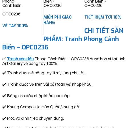
MIỄN PHÍ GIAO
TIẾT KIỆM TỚI 10%
HÀNG
VẼ TAY 100%
CHI TIẾT SẢN
PHẨM: Tranh Phong Cảnh
Biển – OPC0236
✅
Tranh sơn dầu
Phong Cảnh Biển – OPC0236 được hoạ sĩ tại Linh
Art Gallery vẽ bằng tay 100%.
✔️ Tranh được vẽ bằng tay tỉ mỉ, từng chi tiết.
✔️ Tranh được vẽ trên vải bố (toan vẽ) nhập khẩu.
✔️ Bằng sơn dầu nhập khẩu cao cấp.
✔️ Khung Composite Hàn Quốc/khung gỗ.
✔️ Móc và đinh treo chuyên dụng.