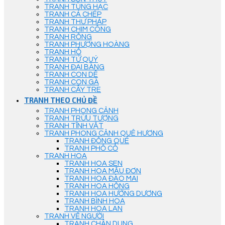
TRANH TÙNG HẠC
TRANH CÁ CHÉP
TRANH THƯ PHÁP
TRANH CHIM CÔNG
TRANH RỒNG
TRANH PHƯỢNG HOÀNG
TRANH HỔ
TRANH TỨ QUÝ
TRANH ĐẠI BÀNG
TRANH CON DÊ
TRANH CON GÀ
TRANH CÂY TRE
TRANH THEO CHỦ ĐỀ
TRANH PHONG CẢNH
TRANH TRỪU TƯỢNG
TRANH TĨNH VẬT
TRANH PHONG CẢNH QUÊ HƯƠNG
TRANH ĐỒNG QUÊ
TRANH PHỐ CỔ
TRANH HOA
TRANH HOA SEN
TRANH HOA MẪU ĐƠN
TRANH HOA ĐÀO MAI
TRANH HOA HỒNG
TRANH HOA HƯỚNG DƯƠNG
TRANH BÌNH HOA
TRANH HOA LAN
TRANH VẼ NGƯỜI
TRANH CHÂN DUNG