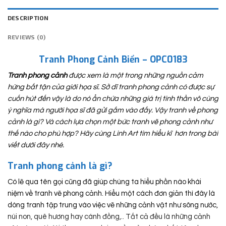
DESCRIPTION
REVIEWS (0)
Tranh Phong Cảnh Biển – OPC0183
Tranh phong cảnh
được xem là một trong những nguồn cảm
hứng bất tận của giới họa sĩ. Sở dĩ tranh phong cảnh có được sự
cuốn hút đến vậy là do nó ẩn chứa những giá trị tinh thần vô cùng
ý nghĩa mà người họa sĩ đã gửi gắm vào đấy. Vậy tranh về phong
cảnh là gì? Và cách lựa chọn một bức tranh vẽ phong cảnh như
thế nào cho phù hợp? Hãy cùng Linh Art tìm hiểu kĩ hơn trong bài
viết dưới đây nhé.
Tranh phong cảnh là gì?
Có lẽ qua tên gọi cũng đã giúp chúng ta hiểu phần nào khái
niệm về tranh vẽ phong cảnh. Hiểu một cách đơn giản thì đây là
dòng tranh tập trung vào việc vẽ những cảnh vật như sông nước,
núi non, quê hương hay cánh đồng,.. Tất cả đều là những cảnh