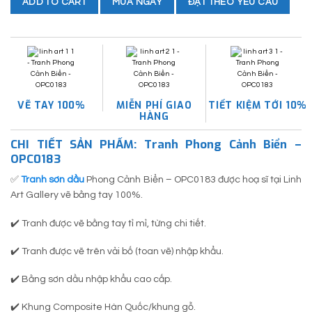
MUA NGAY
ĐẶT THEO YÊU CẦU
ADD TO CART
VẼ TAY 100%
MIỄN PHÍ GIAO
TIẾT KIỆM TỚI 10%
HÀNG
CHI TIẾT SẢN PHẨM: Tranh Phong Cảnh Biển –
OPC0183
✅
Tranh sơn dầu
Phong Cảnh Biển – OPC0183 được hoạ sĩ tại Linh
Art Gallery vẽ bằng tay 100%.
✔️ Tranh được vẽ bằng tay tỉ mỉ, từng chi tiết.
✔️ Tranh được vẽ trên vải bố (toan vẽ) nhập khẩu.
✔️ Bằng sơn dầu nhập khẩu cao cấp.
✔️ Khung Composite Hàn Quốc/khung gỗ.