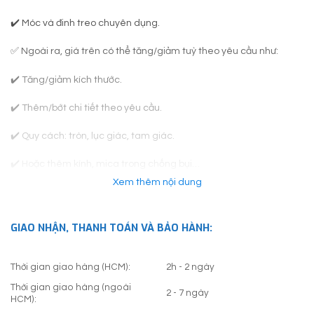
✔️ Móc và đinh treo chuyên dụng.
✅ Ngoài ra, giá trên có thể tăng/giảm tuỳ theo yêu cầu như:
✔️ Tăng/giảm kích thước.
✔️ Thêm/bớt chi tiết theo yêu cầu.
✔️ Quy cách: tròn, lục giác, tam giác.
✔️ Hoặc thêm kính, mica trong chống bụi…
Xem thêm nội dung
✅
Khách hàng lưu ý: Khung tranh thực tế có thể thay đổi so với
hình trên website, do loại khung đó không còn được sản xuất. Việc
chuyển sang mẫu khung khác chỉ được Linh Art Gallery thực hiện
GIAO NHẬN, THANH TOÁN VÀ BẢO HÀNH:
khi có sự thống nhất từ Khách Hàng.
Thời gian giao hàng (HCM):
2h - 2 ngày
Thời gian giao hàng (ngoài
2 - 7 ngày
HCM):