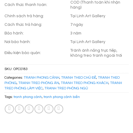
COD (Thanh toán khi nhận
Cách thức thanh toán:
hàng)
Chính sách trả hàng:
Tại Linh Art Gallery
Cách thức trả hàng:
7 ngày
Bảo hành:
3 năm
Nơi bảo hành:
Tại Linh Art Gallery
Tránh ánh nắng trực tiếp,
Điều kiện bảo quản:
không treo tranh ngoài trời
SKU:
OPC0183
Categories:
TRANH PHONG CẢNH
,
TRANH THEO CHỦ ĐỀ
,
TRANH THEO
PHÒNG
,
TRANH TREO PHÒNG ĂN
,
TRANH TREO PHÒNG KHÁCH
,
TRANH
TREO PHÒNG LÀM VIỆC
,
TRANH TREO PHÒNG NGỦ
Tags:
tranh phong cảnh
,
tranh phong cảnh biển