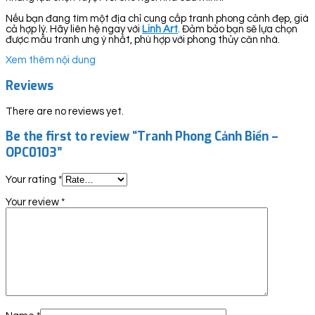
Nếu bạn đang tìm một địa chỉ cung cấp tranh phong cảnh đẹp, giá
cả hợp lý. Hãy liên hệ ngay với
Linh Art
. Đảm bảo bạn sẽ lựa chọn
được mẫu tranh ưng ý nhất, phù hợp với phong thủy căn nhà.
Xem thêm nội dung
Reviews
There are no reviews yet.
Be the first to review “Tranh Phong Cảnh Biển –
OPC0103”
Your rating
*
Your review
*