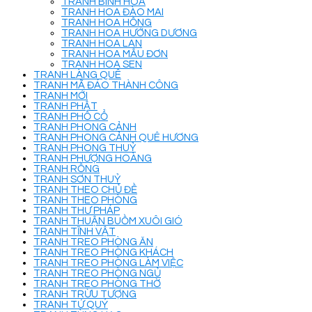
TRANH BÌNH HOA
TRANH HOA ĐÀO MAI
TRANH HOA HỒNG
TRANH HOA HƯỚNG DƯƠNG
TRANH HOA LAN
TRANH HOA MẪU ĐƠN
TRANH HOA SEN
TRANH LÀNG QUÊ
TRANH MÃ ĐÁO THÀNH CÔNG
TRANH MỚI
TRANH PHẬT
TRANH PHỐ CỔ
TRANH PHONG CẢNH
TRANH PHONG CẢNH QUÊ HƯƠNG
TRANH PHONG THUỶ
TRANH PHƯỢNG HOÀNG
TRANH RỒNG
TRANH SƠN THUỶ
TRANH THEO CHỦ ĐỀ
TRANH THEO PHÒNG
TRANH THƯ PHÁP
TRANH THUẬN BUỒM XUÔI GIÓ
TRANH TĨNH VẬT
TRANH TREO PHÒNG ĂN
TRANH TREO PHÒNG KHÁCH
TRANH TREO PHÒNG LÀM VIỆC
TRANH TREO PHÒNG NGỦ
TRANH TREO PHÒNG THỜ
TRANH TRỪU TƯỢNG
TRANH TỨ QUÝ