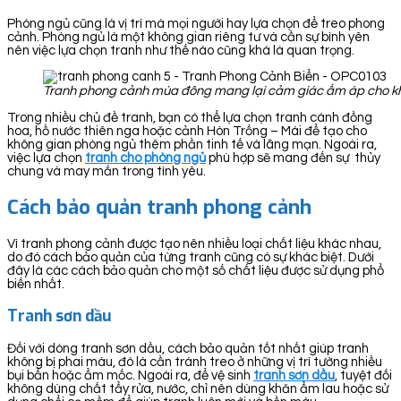
Phòng ngủ cũng là vị trí mà mọi người hay lựa chọn để treo phong
cảnh. Phòng ngủ là một không gian riêng tư và cần sự bình yên
nên việc lựa chọn tranh như thế nào cũng khá là quan trọng.
Tranh phong cảnh mùa đông mang lại cảm giác ấm áp cho k
Trong nhiều chủ đề tranh, bạn có thể lựa chọn tranh cánh đồng
hoa, hồ nước thiên nga hoặc cảnh Hòn Trống – Mái để tạo cho
không gian phòng ngủ thêm phần tinh tế và lãng mạn. Ngoài ra,
việc lựa chọn
tranh cho phòng ngủ
phù hợp sẽ mang đến sự thủy
chung và may mắn trong tình yêu.
Cách bảo quản tranh phong cảnh
Vì tranh phong cảnh được tạo nên nhiều loại chất liệu khác nhau,
do đó cách bảo quản của từng tranh cũng có sự khác biệt. Dưới
đây là các cách bảo quản cho một số chất liệu được sử dụng phổ
biến nhất.
Tranh sơn dầu
Đối với dòng tranh sơn dầu, cách bảo quản tốt nhất giúp tranh
không bị phai màu, đó là cần tránh treo ở những vị trí tường nhiều
bụi bẩn hoặc ẩm mốc. Ngoài ra, để vệ sinh
tranh sơn dầu
, tuyệt đối
không dùng chất tẩy rửa, nước, chỉ nên dùng khăn ẩm lau hoặc sử