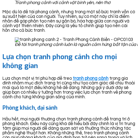
Tranh phong cảnh với cảnh vật bình yên, nên thơ
Mặc dù là đề tài phong cảnh, nhưng trong một số bức tranh vẫn có
sự xuất hiện của con người. Tuy nhiên, sự có mặt này chỉ là điểm
nhấn để góp phần tạo nên sự gắn bó, hòa hợp giữa con người và
cảnh vật thiên nhiên. Đây cũng là yếu tố chính giúp tạo nên cái
hồn cho cả bức tranh.
Đề tài tranh phong cảnh luôn là nguồn cảm hứng bất tận của 
Lựa chọn tranh phong cảnh cho mọi
không gian
Lựa chọn một vị trí phù hợp để treo
tranh ph
ong cảnh
trong gia
đình nhằm mục đích trang trí cũng như tạo cảm giác dễ chịu thoải
mái quả là một điều không hề dễ dàng. Những gợi ý dưới đây sẽ
giúp bạn có nhiều ý tưởng hơn trong việc lựa chọn tranh về phong
cảnh cho từng không gian sống của mình.
Phòng khách, đại sảnh
Hầu hết, mọi người thường chọn tranh phong cảnh để trang trí ở
phòng khách. Điều này cũng khá dễ hiểu bởi đây chính là vị trí trung
tâm giúp mọi người dễ dàng quan sát và thưởng thức những tác
phẩm nghệ thuật hơn. Không những thế, treo tranh phong cảnh
còn giúp phòng khách của gia đình bạn trở nên sang trọng và lịch