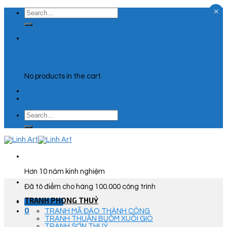
×
Skip
Search
to
for:
content
0
Cart
No products in the cart.
Search
for:
Hơn 10 năm kinh nghiệm
Đã tô điểm cho hàng 100.000 công trình
TRANH PHONG THUỶ
Góc Tư Vấn
0
TRANH MÃ ĐÁO THÀNH CÔNG
TRANH THUẬN BUỒM XUÔI GIÓ
TRANH SƠN THUỶ