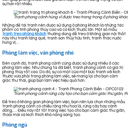
sự hơn rất nhiều.
Tranh phong cảnh hùng vĩ được treo trang trọng ở phòng khá
Những đề tài tranh nên được sử dụng ở phòng khách là những tác
phẩm có tính phong thủy cao và có kích thước lớn. Một số mẫu
tranh treo phòng khách
thường dùng để treo ở không gian nội thất
này như tranh làng quê, tranh sơn thủy hữu tình, tranh thác nước
hùng vĩ,…
Phòng làm việc, văn phòng nhỏ
Bên cạnh đó, tranh phong cảnh cũng được sử dụng nhiều ở các
phòng làm việc. Như chúng ta đã biết, tranh phong cảnh có giá trị
phong thủy rất cao. Do đó, sự có mặt của một bức tranh với kích
thước vừa phải trong phòng làm việc, sẽ mang lại cho bạn cảm
giác thư thái, giúp bạn làm việc hiệu quả hơn.
Tranh phong cảnh rừng cây tạo cho bạn cảm giác thư giãn, th
Để treo ở không gian phòng làm việc, bạn nên lựa chọn những mẫu
tranh phong cảnh có chiều rộng như hoa lá, rừng cây hay cánh
đồng,…. Điều này rất tốt trong việc tạo cho bạn cảm giác thư giãn,
thoải mái và kích thích khả năng sáng tạo.
Phòng ngủ