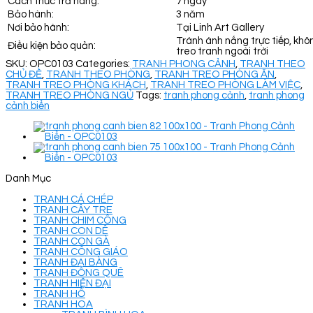
Cách thức trả hàng:
7 ngày
Bảo hành:
3 năm
Nơi bảo hành:
Tại Linh Art Gallery
Tránh ánh nắng trực tiếp, khô
Điều kiện bảo quản:
treo tranh ngoài trời
SKU:
OPC0103
Categories:
TRANH PHONG CẢNH
,
TRANH THEO
CHỦ ĐỀ
,
TRANH THEO PHÒNG
,
TRANH TREO PHÒNG ĂN
,
TRANH TREO PHÒNG KHÁCH
,
TRANH TREO PHÒNG LÀM VIỆC
,
TRANH TREO PHÒNG NGỦ
Tags:
tranh phong cảnh
,
tranh phong
cảnh biển
Danh Mục
TRANH CÁ CHÉP
TRANH CÂY TRE
TRANH CHIM CÔNG
TRANH CON DÊ
TRANH CON GÀ
TRANH CÔNG GIÁO
TRANH ĐẠI BÀNG
TRANH ĐỒNG QUÊ
TRANH HIỆN ĐẠI
TRANH HỔ
TRANH HOA