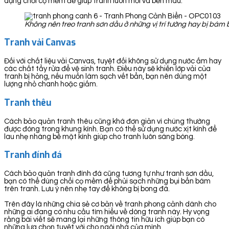
dụng chổi cọ mềm để giúp tranh luôn mới và bền màu.
Không nên treo tranh sơn dầu ở những vị trí tường hay bị bá
Tranh vải Canvas
Đối với chất liệu vải Canvas, tuyệt đối không sử dụng nước ấm hay
các chất tẩy rửa để vệ sinh tranh. Điều này sẽ khiến lớp vải của
tranh bị hỏng, nếu muốn làm sạch vết bẩn, bạn nên dùng một
lượng nhỏ chanh hoặc giấm.
Tranh thêu
Cách bảo quản tranh thêu cũng khá đơn giản vì chúng thường
được đóng trong khung kính. Bạn có thể sử dụng nước xịt kính để
lau nhẹ nhàng bề mặt kính giúp cho tranh luôn sáng bóng.
Tranh đính đá
Cách bảo quản tranh đính đá cũng tương tự như tranh sơn dầu,
bạn có thể dùng chổi cọ mềm để phủi sạch những bụi bẩn bám
trên tranh. Lưu ý nên nhẹ tay để không bị bong đá.
Trên đây là những chia sẻ cơ bản về tranh phong cảnh dành cho
những ai đang có nhu cầu tìm hiểu về dòng tranh này. Hy vọng
rằng bài viết sẽ mang lại những thông tin hữu ích giúp bạn có
những lựa chọn tuyệt vời cho ngôi nhà của mình.