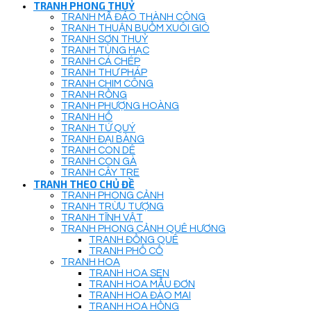
TRANH PHONG THUỶ
TRANH MÃ ĐÁO THÀNH CÔNG
TRANH THUẬN BUỒM XUÔI GIÓ
TRANH SƠN THUỶ
TRANH TÙNG HẠC
TRANH CÁ CHÉP
TRANH THƯ PHÁP
TRANH CHIM CÔNG
TRANH RỒNG
TRANH PHƯỢNG HOÀNG
TRANH HỔ
TRANH TỨ QUÝ
TRANH ĐẠI BÀNG
TRANH CON DÊ
TRANH CON GÀ
TRANH CÂY TRE
TRANH THEO CHỦ ĐỀ
TRANH PHONG CẢNH
TRANH TRỪU TƯỢNG
TRANH TĨNH VẬT
TRANH PHONG CẢNH QUÊ HƯƠNG
TRANH ĐỒNG QUÊ
TRANH PHỐ CỔ
TRANH HOA
TRANH HOA SEN
TRANH HOA MẪU ĐƠN
TRANH HOA ĐÀO MAI
TRANH HOA HỒNG