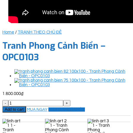
Home
/
TRANH THEO CHỦ ĐỀ
Tranh Phong Cảnh Biển –
OPC0103
1.800.000
₫
Tranh
Phong
Add to cart
MUA NGAY
ĐẶT THEO YÊU CẦU
Cảnh
Biển
-
OPC0103
quantity