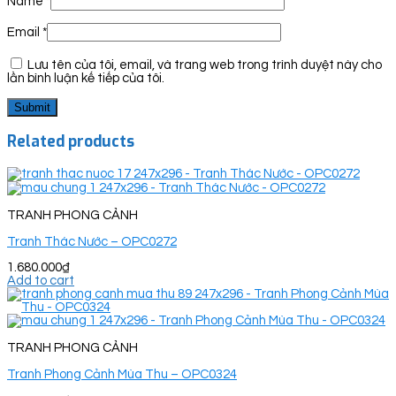
Name
*
Email
*
Lưu tên của tôi, email, và trang web trong trình duyệt này cho
lần bình luận kế tiếp của tôi.
Related products
TRANH PHONG CẢNH
Tranh Thác Nước – OPC0272
1.680.000
₫
Add to cart
TRANH PHONG CẢNH
Tranh Phong Cảnh Mùa Thu – OPC0324