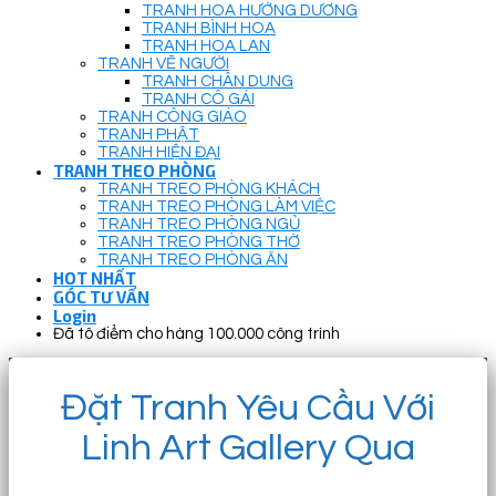
TRANH HOA HƯỚNG DƯƠNG
TRANH BÌNH HOA
TRANH HOA LAN
TRANH VẼ NGƯỜI
TRANH CHÂN DUNG
TRANH CÔ GÁI
TRANH CÔNG GIÁO
TRANH PHẬT
TRANH HIỆN ĐẠI
TRANH THEO PHÒNG
TRANH TREO PHÒNG KHÁCH
TRANH TREO PHÒNG LÀM VIỆC
TRANH TREO PHÒNG NGỦ
TRANH TREO PHÒNG THỜ
TRANH TREO PHÒNG ĂN
HOT NHẤT
GÓC TƯ VẤN
Login
Đã tô điểm cho hàng 100.000 công trình
Đặt Tranh Yêu Cầu Với
Linh Art Gallery Qua