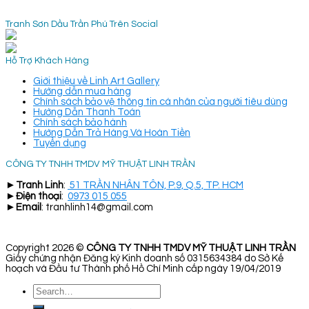
Tranh Sơn Dầu Trần Phú Trên Social
Hỗ Trợ Khách Hàng
Giới thiệu về Linh Art Gallery
Hướng dẫn mua hàng
Chính sách bảo vệ thông tin cá nhân của người tiêu dùng
Hướng Dẫn Thanh Toán
Chính sách bảo hành
Hướng Dẫn Trả Hàng Và Hoàn Tiền
Tuyển dụng
CÔNG TY TNHH TMDV MỸ THUẬT LINH TRẦN
►
Tranh Linh
:
51 TRẦN NHÂN TÔN, P.9, Q.5, TP. HCM
►
Điện thoại
:
0973 015 055
►
Email
: tranhlinh14@gmail.com
Copyright 2026 ©
CÔNG TY TNHH TMDV MỸ THUẬT LINH TRẦN
Giấy chứng nhận Đăng ký Kinh doanh số 0315634384 do Sở Kế
hoạch và Đầu tư Thành phố Hồ Chí Minh cấp ngày 19/04/2019
Search
for: