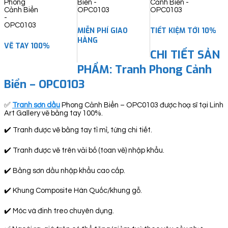
MIỄN PHÍ GIAO
TIẾT KIỆM TỚI 10%
HÀNG
VẼ TAY 100%
CHI TIẾT SẢN
PHẨM: Tranh Phong Cảnh
Biển – OPC0103
✅
Tranh sơn dầu
Phong Cảnh Biển – OPC0103 được hoạ sĩ tại Linh
Art Gallery vẽ bằng tay 100%.
✔️ Tranh được vẽ bằng tay tỉ mỉ, từng chi tiết.
✔️ Tranh được vẽ trên vải bố (toan vẽ) nhập khẩu.
✔️ Bằng sơn dầu nhập khẩu cao cấp.
✔️ Khung Composite Hàn Quốc/khung gỗ.
✔️ Móc và đinh treo chuyên dụng.