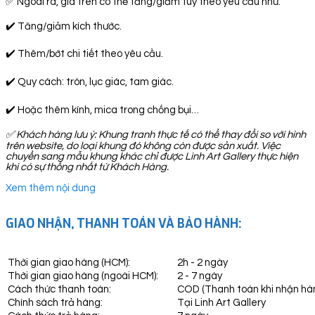
✅ Ngoài ra, giá trên có thể tăng/giảm tuỳ theo yêu cầu như:
✔️ Tăng/giảm kích thước.
✔️ Thêm/bớt chi tiết theo yêu cầu.
✔️ Quy cách: tròn, lục giác, tam giác.
✔️ Hoặc thêm kính, mica trong chống bụi…
✅
Khách hàng lưu ý: Khung tranh thực tế có thể thay đổi so với hình
trên website, do loại khung đó không còn được sản xuất. Việc
chuyển sang mẫu khung khác chỉ được Linh Art Gallery thực hiện
khi có sự thống nhất từ Khách Hàng.
Xem thêm nội dung
GIAO NHẬN, THANH TOÁN VÀ BẢO HÀNH:
Thời gian giao hàng (HCM):
2h - 2 ngày
Thời gian giao hàng (ngoài HCM):
2 - 7 ngày
Cách thức thanh toán:
COD (Thanh toán khi nhận hà
Chính sách trả hàng:
Tại Linh Art Gallery