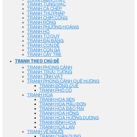
TRANH TÙNG HẠC
TRANH CÁ CHÉP
TRANH THƯ PHÁP
TRANH CHIM CÔNG
TRANH RỒNG
TRANH PHƯỢNG HOÀNG
TRANH HỔ
TRANH TỨ QUÝ
TRANH ĐẠI BÀNG
TRANH CON DÊ
TRANH CON GÀ
TRANH CÂY TRE
TRANH THEO CHỦ ĐỀ
TRANH PHONG CẢNH
TRANH TRỪU TƯỢNG
TRANH TĨNH VẬT
TRANH PHONG CẢNH QUÊ HƯƠNG
TRANH ĐỒNG QUÊ
TRANH PHỐ CỔ
TRANH HOA
TRANH HOA SEN
TRANH HOA MẪU ĐƠN
TRANH HOA ĐÀO MAI
TRANH HOA HỒNG
TRANH HOA HƯỚNG DƯƠNG
TRANH BÌNH HOA
TRANH HOA LAN
TRANH VẼ NGƯỜI
TRANH CHÂN DUNG