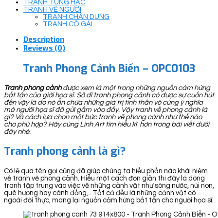
TRANH TÙNG HẠC
TRANH VẼ NGƯỜI
TRANH CHÂN DUNG
TRANH CÔ GÁI
Description
Reviews (0)
Tranh Phong Cảnh Biển – OPC0103
Tranh phong cảnh
được xem là một trong những nguồn cảm hứng
bất tận của giới họa sĩ. Sở dĩ tranh phong cảnh có được sự cuốn hút
đến vậy là do nó ẩn chứa những giá trị tinh thần vô cùng ý nghĩa
mà người họa sĩ đã gửi gắm vào đấy. Vậy tranh về phong cảnh là
gì? Và cách lựa chọn một bức tranh vẽ phong cảnh như thế nào
cho phù hợp? Hãy cùng Linh Art tìm hiểu kĩ hơn trong bài viết dưới
đây nhé.
Tranh phong cảnh là gì?
Có lẽ qua tên gọi cũng đã giúp chúng ta hiểu phần nào khái niệm
về tranh vẽ phong cảnh. Hiểu một cách đơn giản thì đây là dòng
tranh tập trung vào việc vẽ những cảnh vật như sông nước, núi non,
quê hương hay cánh đồng,.. Tất cả đều là những cảnh vật có
ngoài đời thực, mang lại nguồn cảm hứng bất tận cho người họa sĩ.