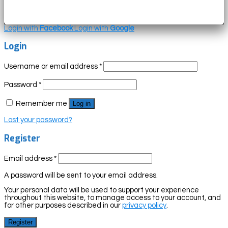
Login with
Facebook
Login with
Google
Login
Username or email address
*
Password
*
Remember me
Log in
Lost your password?
Register
Email address
*
A password will be sent to your email address.
Your personal data will be used to support your experience
throughout this website, to manage access to your account, and
for other purposes described in our
privacy policy
.
Register