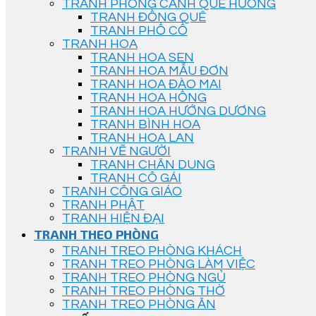
TRANH PHONG CẢNH QUÊ HƯƠNG
TRANH ĐỒNG QUÊ
TRANH PHỐ CỔ
TRANH HOA
TRANH HOA SEN
TRANH HOA MẪU ĐƠN
TRANH HOA ĐÀO MAI
TRANH HOA HỒNG
TRANH HOA HƯỚNG DƯƠNG
TRANH BÌNH HOA
TRANH HOA LAN
TRANH VẼ NGƯỜI
TRANH CHÂN DUNG
TRANH CÔ GÁI
TRANH CÔNG GIÁO
TRANH PHẬT
TRANH HIỆN ĐẠI
TRANH THEO PHÒNG
TRANH TREO PHÒNG KHÁCH
TRANH TREO PHÒNG LÀM VIỆC
TRANH TREO PHÒNG NGỦ
TRANH TREO PHÒNG THỜ
TRANH TREO PHÒNG ĂN