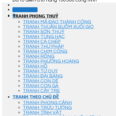
Đã tô điểm cho hàng 100.000 công trình
Góc Tư Vấn
0
TRANH PHONG THUỶ
TRANH MÃ ĐÁO THÀNH CÔNG
TRANH THUẬN BUỒM XUÔI GIÓ
TRANH SƠN THUỶ
TRANH TÙNG HẠC
TRANH CÁ CHÉP
TRANH THƯ PHÁP
TRANH CHIM CÔNG
TRANH RỒNG
TRANH PHƯỢNG HOÀNG
TRANH HỔ
TRANH TỨ QUÝ
TRANH ĐẠI BÀNG
TRANH CON DÊ
TRANH CON GÀ
TRANH CÂY TRE
TRANH THEO CHỦ ĐỀ
TRANH PHONG CẢNH
TRANH TRỪU TƯỢNG
TRANH TĨNH VẬT