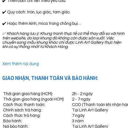
✔️ Thêm/bớt chi tiết theo yêu cầu.
✔️ Quy cách: tròn, lục giác, tam giác.
✔️ Hoặc thêm kính, mica trong chống bụi…
✅
Khách hàng lưu ý: Khung tranh thực tế có thể thay đổi so với hình
trên website, do loại khung đó không còn được sản xuất. Việc
chuyển sang mẫu khung khác chỉ được Linh Art Gallery thực hiện
khi có sự thống nhất từ Khách Hàng.
Xem thêm nội dung
GIAO NHẬN, THANH TOÁN VÀ BẢO HÀNH:
Thời gian giao hàng (HCM):
2h - 2 ngày
Thời gian giao hàng (ngoài HCM):
2 - 7 ngày
Cách thức thanh toán:
COD (Thanh toán khi nhận hà
Chính sách trả hàng:
Tại Linh Art Gallery
Cách thức trả hàng:
7 ngày
Bảo hành:
3 năm
Nơi bảo hành:
Tại Linh Art Gallery