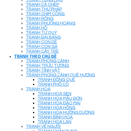
TRANH CÁ CHÉP
TRANH THƯ PHÁP
TRANH CHIM CÔNG
TRANH RỒNG
TRANH PHƯỢNG HOÀNG
TRANH HỔ
TRANH TỨ QUÝ
TRANH ĐẠI BÀNG
TRANH CON DÊ
TRANH CON GÀ
TRANH CÂY TRE
TRANH THEO CHỦ ĐỀ
TRANH PHONG CẢNH
TRANH TRỪU TƯỢNG
TRANH TĨNH VẬT
TRANH PHONG CẢNH QUÊ HƯƠNG
TRANH ĐỒNG QUÊ
TRANH PHỐ CỔ
TRANH HOA
TRANH HOA SEN
TRANH HOA MẪU ĐƠN
TRANH HOA ĐÀO MAI
TRANH HOA HỒNG
TRANH HOA HƯỚNG DƯƠNG
TRANH BÌNH HOA
TRANH HOA LAN
TRANH VẼ NGƯỜI