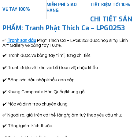
MIỄN PHÍ GIAO
TIẾT KIỆM TỚI 10%
VẼ TAY 100%
HÀNG
CHI TIẾT SẢN
PHẨM: Tranh Phật Thích Ca – LPG0253
✅
Tranh sơn dầu
Phật Thích Ca – LPG0253 được hoạ sĩ tại Linh
Art Gallery vẽ bằng tay 100%.
✔️ Tranh được vẽ bằng tay tỉ mỉ, từng chi tiết.
✔️ Tranh được vẽ trên vải bố (toan vẽ) nhập khẩu.
✔️ Bằng sơn dầu nhập khẩu cao cấp.
✔️ Khung Composite Hàn Quốc/khung gỗ.
✔️ Móc và đinh treo chuyên dụng.
✅ Ngoài ra, giá trên có thể tăng/giảm tuỳ theo yêu cầu như:
✔️ Tăng/giảm kích thước.