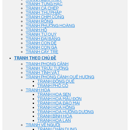
TRANH TÙNG HẠC
TRANH CÁ CHÉP
TRANH THƯ PHÁP
TRANH CHIM CÔNG
TRANH RỒNG
TRANH PHƯỢNG HOÀNG
TRANH HỔ
TRANH TỨ QUÝ
TRANH ĐẠI BÀNG
TRANH CON DÊ
TRANH CON GÀ
TRANH CÂY TRE
TRANH THEO CHỦ ĐỀ
TRANH PHONG CẢNH
TRANH TRỪU TƯỢNG
TRANH TĨNH VẬT
TRANH PHONG CẢNH QUÊ HƯƠNG
TRANH ĐỒNG QUÊ
TRANH PHỐ CỔ
TRANH HOA
TRANH HOA SEN
TRANH HOA MẪU ĐƠN
TRANH HOA ĐÀO MAI
TRANH HOA HỒNG
TRANH HOA HƯỚNG DƯƠNG
TRANH BÌNH HOA
TRANH HOA LAN
TRANH VẼ NGƯỜI
TRANH CHÂN DUNG