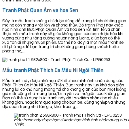
chính mình, cụ thể như sau:
Tranh Phật Quan Âm và hoa Sen
Đây là mẫu tranh không chỉ được dùng để trang trí cho không gian
mà nó còn mang ý rất lớn về phong thủy. Bộ tranh Phật này khắc
họa hình ảnh Đức Phật Quan Âm và hoa sen rất tinh tế và chân
thực. Với mẫu tranh này sẽ giúp không gian của bạn được hòa khí
vượng cũng như tăng cường nguồn năng lượng, giúp bạn có thể
xua tan đi những muộn phiền. Có thể nói đây là một mẫu tranh sẽ
rất phù hợp để bạn trang trí cho không gian phòng khách hoặc
phòng thờ,…
Mẫu tranh Phật Thích Ca Mâu Ni Ngồi Thiền
Mẫu tranh này được nhà họa sĩ khắc họa hình ảnh chân dung của
Phật Thích Ca Mâu Ni Ngồi Thiền. Bức tranh này tuy khá đơn giản
nhưng lại có khả năng mang tới cho không gian của bạn một luồng
gió mới, cũng như mang lại sự bình yên và thư giãn của không gian.
Bạn có thể sử dụng bức tranh này để tạo điểm nhấn cho nhiều
không gian, hoặc làm quà tặng cho bạn bè, đồng nghiệp và những
dịp quan trọng như tân gia, khai trương,…
Mẫu tranh này được họa sĩ khắc họa hình ảnh chân dung của 
Thiền