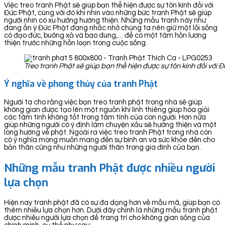
Việc treo tranh Phật sẽ giúp bạn thể hiện được sự tôn kính đối với
Đức Phật, cùng với đó khi nhìn vào những bức tranh Phật sẽ giúp
người nhìn có xu hướng hướng thiện. Những mẫu tranh này như
đang ẩn ý Đức Phật đang nhắc nhở chúng ta nên giữ một lối sống
có đạo đức, buông xả và bao dung,… để có một tâm hồn lương
thiện trước những hỗn loạn trong cuộc sống.
Treo tranh Phật sẽ giúp bạn thể hiện được sự tôn kính đối với 
Ý nghĩa về phong thủy của tranh Phật
Người ta cho rằng việc bạn treo tranh phật trong nhà sẽ giúp
không gian được tạo lên một nguồn khí linh thiêng giúp hóa giải
các tâm tính không tốt trong tâm tính của con người. Hơn nữa
giúp những người có ý định làm chuyện xấu sẽ hướng thiện và một
lòng hướng về phật. Ngoài ra việc treo tranh Phật trong nhà còn
có ý nghĩa mong muốn mang đến sự bình an và sức khỏe đến cho
bản thân cũng như những người thân trong gia đình của bạn.
Những mẫu tranh Phật được nhiều người
lựa chọn
Hiện nay tranh phật đã có sự đa dạng hơn về mẫu mã, giúp bạn có
thêm nhiều lựa chọn hơn. Dưới đây chính là những mẫu tranh phật
được nhiều người lựa chọn để trang trí cho không gian sống của