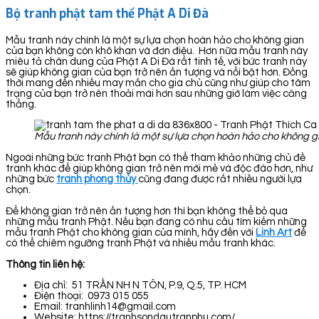
Bộ tranh phật tam thế Phật A Di Đà
Mẫu tranh này chính là một sự lựa chọn hoàn hảo cho không gian
của bạn không còn khô khan và đơn điệu. Hơn nữa mẫu tranh này
miêu tả chân dung của Phật A Di Đà rất tinh tế, với bức tranh này
sẽ giúp không gian của bạn trở nên ấn tượng và nổi bật hơn. Đồng
thời mang đến nhiều may mắn cho gia chủ cũng như giúp cho tâm
trạng của bạn trở nên thoải mái hơn sau những giờ làm việc căng
thẳng.
Mẫu tranh này chính là một sự lựa chọn hoàn hảo cho không g
Ngoài những bức tranh Phật bạn có thể tham khảo những chủ đề
tranh khác để giúp không gian trở nên mới mẻ và độc đáo hơn, như
những bức
tranh phong thủy
cũng đang được rất nhiều người lựa
chọn.
Để không gian trở nên ấn tượng hơn thì bạn không thể bỏ qua
những mẫu tranh Phật. Nếu bạn đang có nhu cầu tìm kiếm những
mẫu tranh Phật cho không gian của mình, hãy đến với
Linh Art
để
có thể chiêm ngưỡng tranh Phật và nhiều mẫu tranh khác.
Thông tin liên hệ:
Địa chỉ: 51 TRẦN NH N TÔN, P.9, Q.5, TP. HCM
Điện thoại: 0973 015 055
Email: tranhlinh14@gmail.com
Website: https://tranhsondautranphu.com/