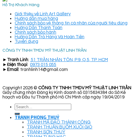
Hỗ Trợ Khách Hàng
Giới thiệu về Linh Art Gallery
Hướng dẫn mua hàng
Chính sách bảo vệ thông tin cá nhân của người tiêu dùng
Hướng Dẫn Thanh Toán
Chính sách bảo hành
Hướng Dẫn Trả Hàng Và Hoàn Tiền
Tuyển dụng
CÔNG TY TNHH TMDV MỸ THUẬT LINH TRẦN
►
Tranh Linh
:
51 TRẦN NHÂN TÔN, P.9, Q.5, TP. HCM
►
Điện thoại
:
0973 015 055
►
Email
: tranhlinh14@gmail.com
Copyright 2026 ©
CÔNG TY TNHH TMDV MỸ THUẬT LINH TRẦN
Giấy chứng nhận Đăng ký Kinh doanh số 0315634384 do Sở Kế
hoạch và Đầu tư Thành phố Hồ Chí Minh cấp ngày 19/04/2019
Search
for:
TRANH PHONG THUỶ
TRANH MÃ ĐÁO THÀNH CÔNG
TRANH THUẬN BUỒM XUÔI GIÓ
TRANH SƠN THUỶ
TRANH TÙNG HẠC