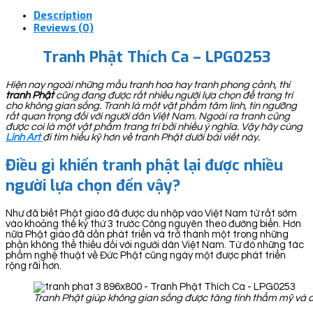
Description
Reviews (0)
Tranh Phật Thích Ca – LPG0253
Hiện nay ngoài những mẫu tranh hoa hay tranh phong cảnh, thì
tranh Phật
cũng đang được rất nhiều người lựa chọn để trang trí
cho không gian sống. Tranh là một vật phẩm tâm linh, tín ngưỡng
rất quan trọng đối với người dân Việt Nam. Ngoài ra tranh cũng
được coi là một vật phẩm trang trí bởi nhiều ý nghĩa. Vậy hãy cùng
Linh Art
đi tìm hiểu kỹ hơn về tranh Phật dưới bài viết này.
Điều gì khiến tranh phật lại được nhiều
người lựa chọn đến vậy?
Như đã biết Phật giáo đã được du nhập vào Việt Nam từ rất sớm
vào khoảng thế kỷ thứ 3 trước Công nguyên theo đường biển. Hơn
nữa Phật giáo đã dần phát triển và trở thành một trong những
phần không thể thiếu đối với người dân Việt Nam. Từ đó những tác
phẩm nghệ thuật về Đức Phật cũng ngày một được phát triển
rộng rãi hơn.
Tranh Phật giúp không gian sống được tăng tính thẩm mỹ và có