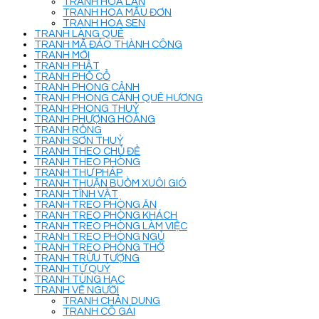
TRANH HOA LAN
TRANH HOA MẪU ĐƠN
TRANH HOA SEN
TRANH LÀNG QUÊ
TRANH MÃ ĐÁO THÀNH CÔNG
TRANH MỚI
TRANH PHẬT
TRANH PHỐ CỔ
TRANH PHONG CẢNH
TRANH PHONG CẢNH QUÊ HƯƠNG
TRANH PHONG THUỶ
TRANH PHƯỢNG HOÀNG
TRANH RỒNG
TRANH SƠN THUỶ
TRANH THEO CHỦ ĐỀ
TRANH THEO PHÒNG
TRANH THƯ PHÁP
TRANH THUẬN BUỒM XUÔI GIÓ
TRANH TĨNH VẬT
TRANH TREO PHÒNG ĂN
TRANH TREO PHÒNG KHÁCH
TRANH TREO PHÒNG LÀM VIỆC
TRANH TREO PHÒNG NGỦ
TRANH TREO PHÒNG THỜ
TRANH TRỪU TƯỢNG
TRANH TỨ QUÝ
TRANH TÙNG HẠC
TRANH VẼ NGƯỜI
TRANH CHÂN DUNG
TRANH CÔ GÁI