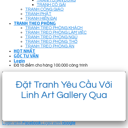
TRANH CHÂN DUNG
TRANH CÔ GÁI
TRANH CÔNG GIÁO
TRANH PHẬT
TRANH HIỆN ĐẠI
TRANH THEO PHÒNG
TRANH TREO PHÒNG KHÁCH
TRANH TREO PHÒNG LÀM VIỆC
TRANH TREO PHÒNG NGỦ
TRANH TREO PHÒNG THỜ
TRANH TREO PHÒNG ĂN
HOT NHẤT
GÓC TƯ VẤN
Login
Đã tô điểm cho hàng 100.000 công trình
Đặt Tranh Yêu Cầu Với
Linh Art Gallery Qua
Login with
Facebook
Login with
Google