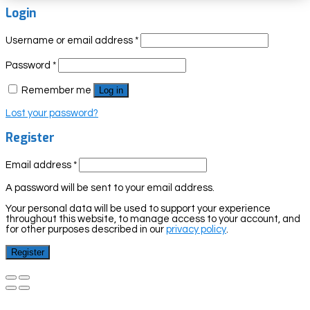
Login
Username or email address
*
Password
*
Remember me
Log in
Lost your password?
Register
Email address
*
A password will be sent to your email address.
Your personal data will be used to support your experience
throughout this website, to manage access to your account, and
for other purposes described in our
privacy policy
.
Register