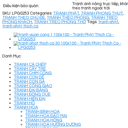
Tránh ánh nắng trực tiếp, khô
Điều kiện bảo quản:
treo tranh ngoài trời
SKU:
LPG0253
Categories:
TRANH PHẬT
,
TRANH PHONG THUỶ
,
TRANH THEO CHỦ ĐỀ
,
TRANH THEO PHÒNG
,
TRANH TREO
PHÒNG KHÁCH
,
TRANH TREO PHÒNG THỜ
Tags:
tranh phật
,
tranh phật thích ca
Danh Mục
TRANH CÁ CHÉP
TRANH CÂY TRE
TRANH CHIM CÔNG
TRANH CON DÊ
TRANH CON GÀ
TRANH CÔNG GIÁO
TRANH ĐẠI BÀNG
TRANH ĐỒNG QUÊ
TRANH HIỆN ĐẠI
TRANH HỔ
TRANH HOA
TRANH BÌNH HOA
TRANH HOA ĐÀO MAI
TRANH HOA HỒNG
TRANH HOA HƯỚNG DƯƠNG