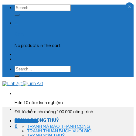
×
Skip
Search
to
for:
content
0
Cart
No products in the cart.
Search
for:
Hơn 10 năm kinh nghiệm
Đã tô điểm cho hàng 100.000 công trình
TRANH PHONG THUỶ
Góc Tư Vấn
0
TRANH MÃ ĐÁO THÀNH CÔNG
TRANH THUẬN BUỒM XUÔI GIÓ
TRANH SƠN THUỶ