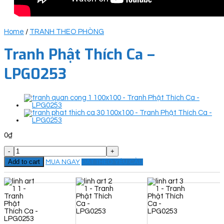
Home
/
TRANH THEO PHÒNG
Tranh Phật Thích Ca –
LPG0253
0
₫
Tranh
Phật
Add to cart
MUA NGAY
ĐẶT THEO YÊU CẦU
Thích
Ca
-
LPG0253
quantity