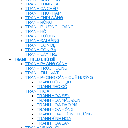
TRANH TÙNG HẠC
TRANH CÁ CHÉP
TRANH THƯ PHÁP
TRANH CHIM CÔNG
TRANH RỒNG
TRANH PHƯỢNG HOÀNG
TRANH HỔ
TRANH TỨ QUÝ
TRANH ĐẠI BÀNG
TRANH CON DÊ
TRANH CON GÀ
TRANH CÂY TRE
TRANH THEO CHỦ ĐỀ
TRANH PHONG CẢNH
TRANH TRỪU TƯỢNG
TRANH TĨNH VẬT
TRANH PHONG CẢNH QUÊ HƯƠNG
TRANH ĐỒNG QUÊ
TRANH PHỐ CỔ
TRANH HOA
TRANH HOA SEN
TRANH HOA MẪU ĐƠN
TRANH HOA ĐÀO MAI
TRANH HOA HỒNG
TRANH HOA HƯỚNG DƯƠNG
TRANH BÌNH HOA
TRANH HOA LAN
TRANH VẼ NGƯỜI