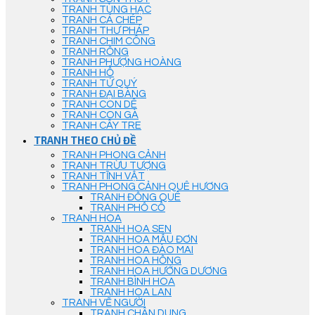
TRANH TÙNG HẠC
TRANH CÁ CHÉP
TRANH THƯ PHÁP
TRANH CHIM CÔNG
TRANH RỒNG
TRANH PHƯỢNG HOÀNG
TRANH HỔ
TRANH TỨ QUÝ
TRANH ĐẠI BÀNG
TRANH CON DÊ
TRANH CON GÀ
TRANH CÂY TRE
TRANH THEO CHỦ ĐỀ
TRANH PHONG CẢNH
TRANH TRỪU TƯỢNG
TRANH TĨNH VẬT
TRANH PHONG CẢNH QUÊ HƯƠNG
TRANH ĐỒNG QUÊ
TRANH PHỐ CỔ
TRANH HOA
TRANH HOA SEN
TRANH HOA MẪU ĐƠN
TRANH HOA ĐÀO MAI
TRANH HOA HỒNG
TRANH HOA HƯỚNG DƯƠNG
TRANH BÌNH HOA
TRANH HOA LAN
TRANH VẼ NGƯỜI
TRANH CHÂN DUNG