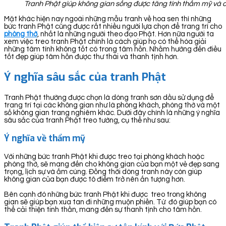
Tranh Phật giúp không gian sống được tăng tính thẩm mỹ và có
Mặt khác hiện nay ngoài những mẫu tranh về hoa sen thì những
bức tranh Phật cũng được rất nhiều người lựa chọn để trang trí cho
phòng thờ
, nhất là những người theo đạo Phật. Hơn nữa người ta
xem việc treo tranh Phật chính là cách giúp họ có thể hóa giải
những tâm tính không tốt có trong tâm hồn. Nhằm hướng đến điều
tốt đẹp giúp tâm hồn được thư thái và thanh tịnh hơn.
Ý nghĩa sâu sắc của tranh Phật
Tranh Phật thường được chọn là dòng tranh sơn dầu sử dụng để
trang trí tại các không gian như là phòng khách, phòng thờ và một
số không gian trang nghiêm khác. Dưới đây chính là những ý nghĩa
sâu sắc của tranh Phật treo tường, cụ thể như sau:
Ý nghĩa về thẩm mỹ
Với những bức tranh Phật khi được treo tại phòng khách hoặc
phòng thờ, sẽ mang đến cho không gian của bạn một vẻ đẹp sang
trọng, lịch sự và ấm cúng. Đồng thời dòng tranh này còn giúp
không gian của bạn được tô điểm trở nên ấn tượng hơn.
Bên cạnh đó những bức tranh Phật khi được treo trong không
gian sẽ giúp bạn xua tan đi những muộn phiền. Từ đó giúp bạn có
thể cải thiện tinh thần, mang đến sự thanh tịnh cho tâm hồn.