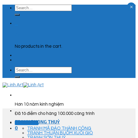
×
Skip
Search
to
for:
content
0
Cart
No products in the cart.
Search
for:
Hơn 10 năm kinh nghiệm
Đã tô điểm cho hàng 100.000 công trình
TRANH PHONG THUỶ
Góc Tư Vấn
0
TRANH MÃ ĐÁO THÀNH CÔNG
TRANH THUẬN BUỒM XUÔI GIÓ
TRANH SƠN THUỶ