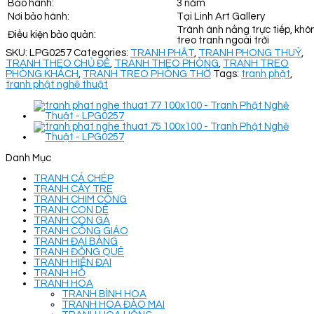
Bảo hành:
3 năm
Nơi bảo hành:
Tại Linh Art Gallery
Tránh ánh nắng trực tiếp, khô
Điều kiện bảo quản:
treo tranh ngoài trời
SKU:
LPG0257
Categories:
TRANH PHẬT
,
TRANH PHONG THUỶ
,
TRANH THEO CHỦ ĐỀ
,
TRANH THEO PHÒNG
,
TRANH TREO
PHÒNG KHÁCH
,
TRANH TREO PHÒNG THỜ
Tags:
tranh phật
,
tranh phật nghệ thuật
Danh Mục
TRANH CÁ CHÉP
TRANH CÂY TRE
TRANH CHIM CÔNG
TRANH CON DÊ
TRANH CON GÀ
TRANH CÔNG GIÁO
TRANH ĐẠI BÀNG
TRANH ĐỒNG QUÊ
TRANH HIỆN ĐẠI
TRANH HỔ
TRANH HOA
TRANH BÌNH HOA
TRANH HOA ĐÀO MAI