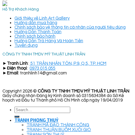
Hỗ Trợ Khách Hàng
Giới thiệu về Linh Art Gallery
Hướng dẫn mua hàng
Chính sách bảo vệ thông tin cá nhân của người tiêu dùng
Hướng Dẫn Thanh Toán
Chính sách bảo hành
Hướng Dẫn Trả Hàng Và Hoàn Tiền
Tuyển dụng
CÔNG TY TNHH TMDV MỸ THUẬT LINH TRẦN
►
Tranh Linh
:
51 TRẦN NHÂN TÔN, P.9, Q.5, TP. HCM
►
Điện thoại
:
0973 015 055
►
Email
: tranhlinh14@gmail.com
Copyright 2026 ©
CÔNG TY TNHH TMDV MỸ THUẬT LINH TRẦN
Giấy chứng nhận Đăng ký Kinh doanh số 0315634384 do Sở Kế
hoạch và Đầu tư Thành phố Hồ Chí Minh cấp ngày 19/04/2019
Search
for:
TRANH PHONG THUỶ
TRANH MÃ ĐÁO THÀNH CÔNG
TRANH THUẬN BUỒM XUÔI GIÓ
TRANH SƠN THUỶ