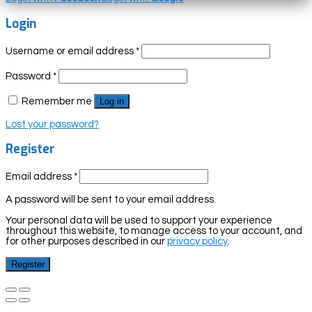
Login
Username or email address
*
Password
*
Remember me
Log in
Lost your password?
Register
Email address
*
A password will be sent to your email address.
Your personal data will be used to support your experience
throughout this website, to manage access to your account, and
for other purposes described in our
privacy policy
.
Register