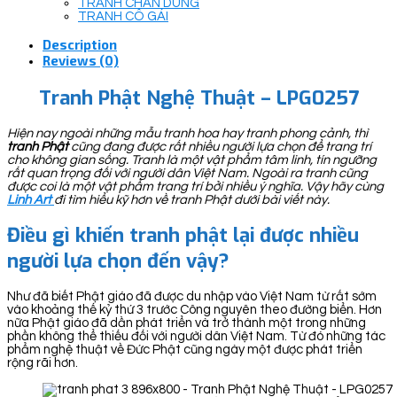
TRANH CHÂN DUNG
TRANH CÔ GÁI
Description
Reviews (0)
Tranh Phật Nghệ Thuật – LPG0257
Hiện nay ngoài những mẫu tranh hoa hay tranh phong cảnh, thì
tranh Phật
cũng đang được rất nhiều người lựa chọn để trang trí
cho không gian sống. Tranh là một vật phẩm tâm linh, tín ngưỡng
rất quan trọng đối với người dân Việt Nam. Ngoài ra tranh cũng
được coi là một vật phẩm trang trí bởi nhiều ý nghĩa. Vậy hãy cùng
Linh Art
đi tìm hiểu kỹ hơn về tranh Phật dưới bài viết này.
Điều gì khiến tranh phật lại được nhiều
người lựa chọn đến vậy?
Như đã biết Phật giáo đã được du nhập vào Việt Nam từ rất sớm
vào khoảng thế kỷ thứ 3 trước Công nguyên theo đường biển. Hơn
nữa Phật giáo đã dần phát triển và trở thành một trong những
phần không thể thiếu đối với người dân Việt Nam. Từ đó những tác
phẩm nghệ thuật về Đức Phật cũng ngày một được phát triển
rộng rãi hơn.