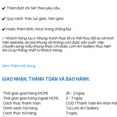
✔️ Thêm/bớt chi tiết theo yêu cầu.
✔️ Quy cách: tròn, lục giác, tam giác.
✔️ Hoặc thêm kính, mica trong chống bụi…
✅
Khách hàng lưu ý: Khung tranh thực tế có thể thay đổi so với hình
trên website, do loại khung đó không còn được sản xuất. Việc
chuyển sang mẫu khung khác chỉ được Linh Art Gallery thực hiện
khi có sự thống nhất từ Khách Hàng.
Xem thêm nội dung
GIAO NHẬN, THANH TOÁN VÀ BẢO HÀNH:
Thời gian giao hàng (HCM):
2h - 2 ngày
Thời gian giao hàng (ngoài HCM):
2 - 7 ngày
Cách thức thanh toán:
COD (Thanh toán khi nhận hà
Chính sách trả hàng:
Tại Linh Art Gallery
Cách thức trả hàng:
7 ngày