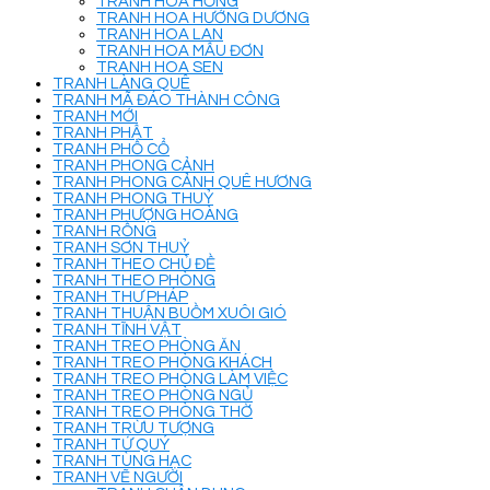
TRANH HOA HỒNG
TRANH HOA HƯỚNG DƯƠNG
TRANH HOA LAN
TRANH HOA MẪU ĐƠN
TRANH HOA SEN
TRANH LÀNG QUÊ
TRANH MÃ ĐÁO THÀNH CÔNG
TRANH MỚI
TRANH PHẬT
TRANH PHỐ CỔ
TRANH PHONG CẢNH
TRANH PHONG CẢNH QUÊ HƯƠNG
TRANH PHONG THUỶ
TRANH PHƯỢNG HOÀNG
TRANH RỒNG
TRANH SƠN THUỶ
TRANH THEO CHỦ ĐỀ
TRANH THEO PHÒNG
TRANH THƯ PHÁP
TRANH THUẬN BUỒM XUÔI GIÓ
TRANH TĨNH VẬT
TRANH TREO PHÒNG ĂN
TRANH TREO PHÒNG KHÁCH
TRANH TREO PHÒNG LÀM VIỆC
TRANH TREO PHÒNG NGỦ
TRANH TREO PHÒNG THỜ
TRANH TRỪU TƯỢNG
TRANH TỨ QUÝ
TRANH TÙNG HẠC
TRANH VẼ NGƯỜI