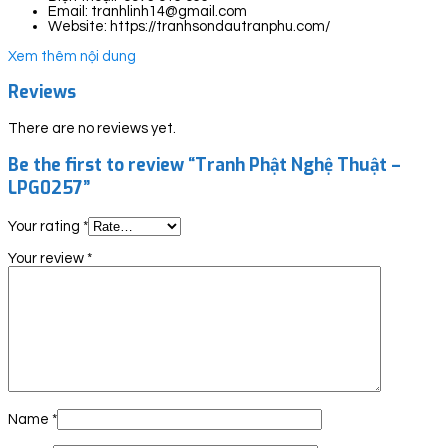
Email: tranhlinh14@gmail.com
Website: https://tranhsondautranphu.com/
Xem thêm nội dung
Reviews
There are no reviews yet.
Be the first to review “Tranh Phật Nghệ Thuật –
LPG0257”
Your rating
*
Your review
*
Name
*