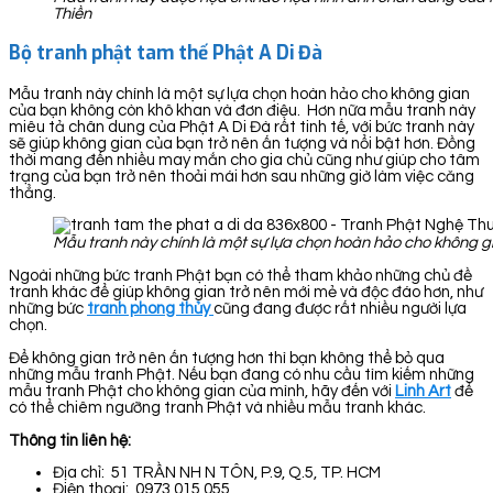
Thiền
Bộ tranh phật tam thế Phật A Di Đà
Mẫu tranh này chính là một sự lựa chọn hoàn hảo cho không gian
của bạn không còn khô khan và đơn điệu. Hơn nữa mẫu tranh này
miêu tả chân dung của Phật A Di Đà rất tinh tế, với bức tranh này
sẽ giúp không gian của bạn trở nên ấn tượng và nổi bật hơn. Đồng
thời mang đến nhiều may mắn cho gia chủ cũng như giúp cho tâm
trạng của bạn trở nên thoải mái hơn sau những giờ làm việc căng
thẳng.
Mẫu tranh này chính là một sự lựa chọn hoàn hảo cho không g
Ngoài những bức tranh Phật bạn có thể tham khảo những chủ đề
tranh khác để giúp không gian trở nên mới mẻ và độc đáo hơn, như
những bức
tranh phong thủy
cũng đang được rất nhiều người lựa
chọn.
Để không gian trở nên ấn tượng hơn thì bạn không thể bỏ qua
những mẫu tranh Phật. Nếu bạn đang có nhu cầu tìm kiếm những
mẫu tranh Phật cho không gian của mình, hãy đến với
Linh Art
để
có thể chiêm ngưỡng tranh Phật và nhiều mẫu tranh khác.
Thông tin liên hệ:
Địa chỉ: 51 TRẦN NH N TÔN, P.9, Q.5, TP. HCM
Điện thoại: 0973 015 055