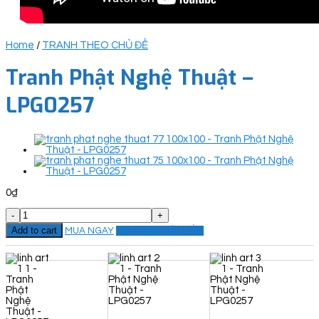
Home
/
TRANH THEO CHỦ ĐỀ
Tranh Phật Nghệ Thuật –
LPG0257
0
₫
Tranh
Phật
Add to cart
MUA NGAY
ĐẶT THEO YÊU CẦU
Nghệ
Thuật
-
LPG0257
quantity