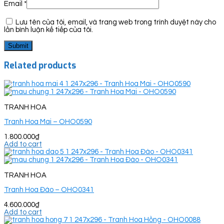
Email
*
Lưu tên của tôi, email, và trang web trong trình duyệt này cho
lần bình luận kế tiếp của tôi.
Related products
TRANH HOA
Tranh Hoa Mai – OHO0590
1.800.000
₫
Add to cart
TRANH HOA
Tranh Hoa Đào – OHO0341
4.600.000
₫
Add to cart