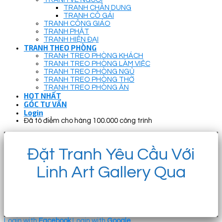
TRANH CHÂN DUNG
TRANH CÔ GÁI
TRANH CÔNG GIÁO
TRANH PHẬT
TRANH HIỆN ĐẠI
TRANH THEO PHÒNG
TRANH TREO PHÒNG KHÁCH
TRANH TREO PHÒNG LÀM VIỆC
TRANH TREO PHÒNG NGỦ
TRANH TREO PHÒNG THỜ
TRANH TREO PHÒNG ĂN
HOT NHẤT
GÓC TƯ VẤN
Login
Đã tô điểm cho hàng 100.000 công trình
Đặt Tranh Yêu Cầu Với
Linh Art Gallery Qua
Login with
Facebook
Login with
Google