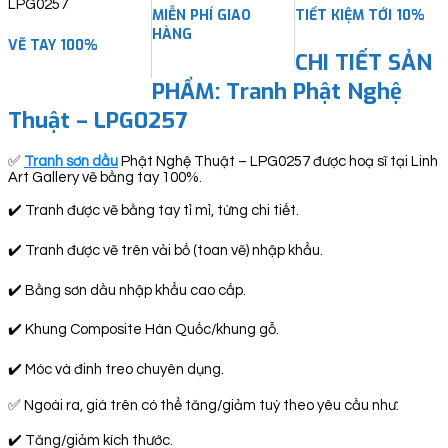
MIỄN PHÍ GIAO
TIẾT KIỆM TỚI 10%
HÀNG
VẼ TAY 100%
CHI TIẾT SẢN
PHẨM: Tranh Phật Nghệ
Thuật – LPG0257
✅
Tranh sơn dầu
Phật Nghệ Thuật – LPG0257 được hoạ sĩ tại Linh
Art Gallery vẽ bằng tay 100%.
✔️ Tranh được vẽ bằng tay tỉ mỉ, từng chi tiết.
✔️ Tranh được vẽ trên vải bố (toan vẽ) nhập khẩu.
✔️ Bằng sơn dầu nhập khẩu cao cấp.
✔️ Khung Composite Hàn Quốc/khung gỗ.
✔️ Móc và đinh treo chuyên dụng.
✅ Ngoài ra, giá trên có thể tăng/giảm tuỳ theo yêu cầu như:
✔️ Tăng/giảm kích thước.