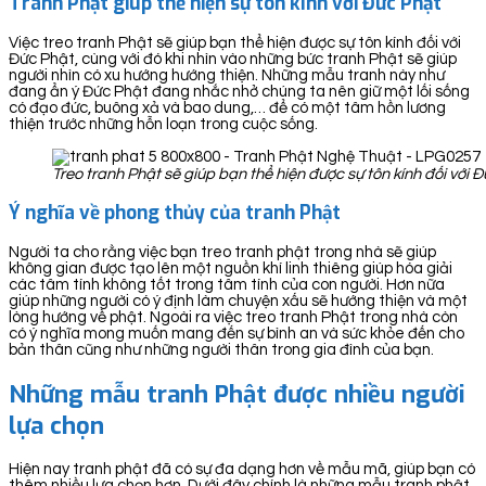
Tranh Phật giúp thể hiện sự tôn kính với Đức Phật
Việc treo tranh Phật sẽ giúp bạn thể hiện được sự tôn kính đối với
Đức Phật, cùng với đó khi nhìn vào những bức tranh Phật sẽ giúp
người nhìn có xu hướng hướng thiện. Những mẫu tranh này như
đang ẩn ý Đức Phật đang nhắc nhở chúng ta nên giữ một lối sống
có đạo đức, buông xả và bao dung,… để có một tâm hồn lương
thiện trước những hỗn loạn trong cuộc sống.
Treo tranh Phật sẽ giúp bạn thể hiện được sự tôn kính đối với 
Ý nghĩa về phong thủy của tranh Phật
Người ta cho rằng việc bạn treo tranh phật trong nhà sẽ giúp
không gian được tạo lên một nguồn khí linh thiêng giúp hóa giải
các tâm tính không tốt trong tâm tính của con người. Hơn nữa
giúp những người có ý định làm chuyện xấu sẽ hướng thiện và một
lòng hướng về phật. Ngoài ra việc treo tranh Phật trong nhà còn
có ý nghĩa mong muốn mang đến sự bình an và sức khỏe đến cho
bản thân cũng như những người thân trong gia đình của bạn.
Những mẫu tranh Phật được nhiều người
lựa chọn
Hiện nay tranh phật đã có sự đa dạng hơn về mẫu mã, giúp bạn có
thêm nhiều lựa chọn hơn. Dưới đây chính là những mẫu tranh phật