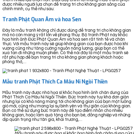
được nhiều người lựa chọn để trang trí cho không gian sống của
chính mình, cụ thể như sau:
Tranh Phật Quan Âm và hoa Sen
Đây là mẫu tranh không chỉ được dùng để trang trí cho không gian
mà nó còn mang ý rất lớn về phong thủy. Bộ tranh Phật này khắc
họa hình ảnh Đức Phật Quan Âm và hoa sen rất tinh tế và chân
thực. Với mẫu tranh này sẽ giúp không gian của bạn được hòa khí
vượng cũng như tăng cường nguồn năng lượng, giúp bạn có thể
xua tan đi những muộn phiền. Có thể nói đây là một mẫu tranh sẽ
rất phù hợp để bạn trang trí cho không gian phòng khách hoặc
phòng thờ,…
Mẫu tranh Phật Thích Ca Mâu Ni Ngồi Thiền
Mẫu tranh này được nhà họa sĩ khắc họa hình ảnh chân dung của
Phật Thích Ca Mâu Ni Ngồi Thiền. Bức tranh này tuy khá đơn giản
nhưng lại có khả năng mang tới cho không gian của bạn một luồng
gió mới, cũng như mang lại sự bình yên và thư giãn của không gian.
Bạn có thể sử dụng bức tranh này để tạo điểm nhấn cho nhiều
không gian, hoặc làm quà tặng cho bạn bè, đồng nghiệp và những
dịp quan trọng như tân gia, khai trương,…
Mẫu tranh này được họa sĩ khắc họa hình ảnh chân dung của 