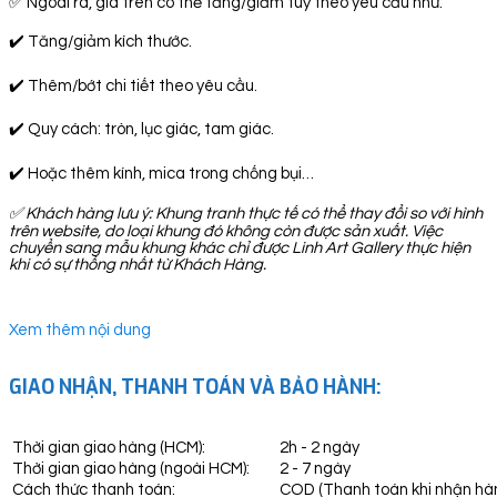
✅ Ngoài ra, giá trên có thể tăng/giảm tuỳ theo yêu cầu như:
✔️ Tăng/giảm kích thước.
✔️ Thêm/bớt chi tiết theo yêu cầu.
✔️ Quy cách: tròn, lục giác, tam giác.
✔️ Hoặc thêm kính, mica trong chống bụi…
✅
Khách hàng lưu ý: Khung tranh thực tế có thể thay đổi so với hình
trên website, do loại khung đó không còn được sản xuất. Việc
chuyển sang mẫu khung khác chỉ được Linh Art Gallery thực hiện
khi có sự thống nhất từ Khách Hàng.
Xem thêm nội dung
GIAO NHẬN, THANH TOÁN VÀ BẢO HÀNH:
Thời gian giao hàng (HCM):
2h - 2 ngày
Thời gian giao hàng (ngoài HCM):
2 - 7 ngày
Cách thức thanh toán:
COD (Thanh toán khi nhận hà