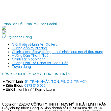
Tranh Sơn Dầu Trần Phú Trên Social
Hỗ Trợ Khách Hàng
Giới thiệu về Linh Art Gallery
Hướng dẫn mua hàng
Chính sách bảo vệ thông tin cá nhân của người tiêu dùng
Hướng Dẫn Thanh Toán
Chính sách bảo hành
Hướng Dẫn Trả Hàng Và Hoàn Tiền
Tuyển dụng
CÔNG TY TNHH TMDV MỸ THUẬT LINH TRẦN
►
Tranh Linh
:
51 TRẦN NHÂN TÔN, P.9, Q.5, TP. HCM
►
Điện thoại
:
0973 015 055
►
Email
: tranhlinh14@gmail.com
Copyright 2026 ©
CÔNG TY TNHH TMDV MỸ THUẬT LINH TRẦN
Giấy chứng nhận Đăng ký Kinh doanh số 0315634384 do Sở Kế