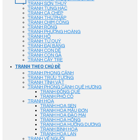
TRANH SƠN THUỶ
TRANH TÙNG HẠC
TRANH CÁ CHÉP
TRANH THƯ PHÁP
TRANH CHIM CÔNG
TRANH RỒNG
TRANH PHƯỢNG HOÀNG
TRANH HỔ
TRANH TỨ QUÝ
TRANH ĐẠI BÀNG
TRANH CON DÊ
TRANH CON GÀ
TRANH CÂY TRE
TRANH THEO CHỦ ĐỀ
TRANH PHONG CẢNH
TRANH TRỪU TƯỢNG
TRANH TĨNH VẬT
TRANH PHONG CẢNH QUÊ HƯƠNG
TRANH ĐỒNG QUÊ
TRANH PHỐ CỔ
TRANH HOA
TRANH HOA SEN
TRANH HOA MẪU ĐƠN
TRANH HOA ĐÀO MAI
TRANH HOA HỒNG
TRANH HOA HƯỚNG DƯƠNG
TRANH BÌNH HOA
TRANH HOA LAN
TRANH VẼ NGƯỜI