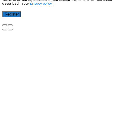
described in our
privacy policy
.
Register