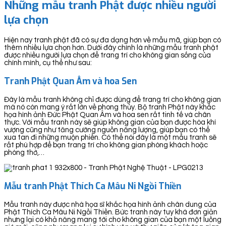
Những mẫu tranh Phật được nhiều người
lựa chọn
Hiện nay tranh phật đã có sự đa dạng hơn về mẫu mã, giúp bạn có
thêm nhiều lựa chọn hơn. Dưới đây chính là những mẫu tranh phật
được nhiều người lựa chọn để trang trí cho không gian sống của
chính mình, cụ thể như sau:
Tranh Phật Quan Âm và hoa Sen
Đây là mẫu tranh không chỉ được dùng để trang trí cho không gian
mà nó còn mang ý rất lớn về phong thủy. Bộ tranh Phật này khắc
họa hình ảnh Đức Phật Quan Âm và hoa sen rất tinh tế và chân
thực. Với mẫu tranh này sẽ giúp không gian của bạn được hòa khí
vượng cũng như tăng cường nguồn năng lượng, giúp bạn có thể
xua tan đi những muộn phiền. Có thể nói đây là một mẫu tranh sẽ
rất phù hợp để bạn trang trí cho không gian phòng khách hoặc
phòng thờ,…
Mẫu tranh Phật Thích Ca Mâu Ni Ngồi Thiền
Mẫu tranh này được nhà họa sĩ khắc họa hình ảnh chân dung của
Phật Thích Ca Mâu Ni Ngồi Thiền. Bức tranh này tuy khá đơn giản
nhưng lại có khả năng mang tới cho không gian của bạn một luồng