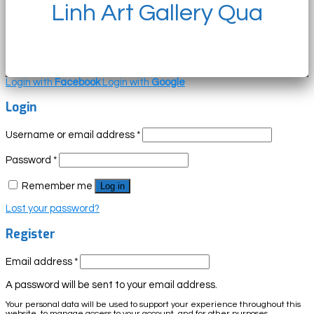
Linh Art Gallery Qua
Login with
Facebook
Login with
Google
Login
Username or email address
*
Password
*
Remember me
Log in
Lost your password?
Register
Email address
*
A password will be sent to your email address.
Your personal data will be used to support your experience throughout this
website, to manage access to your account, and for other purposes