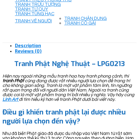
TRANH TRỪU TƯỢNG
TRANH TỨ QUÝ
TRANH TÙNG HẠC
TRANH CHÂN DUNG
TRANH VẼ NGƯỜI
TRANH CÔ GÁI
Description
Reviews (0)
Tranh Phật Nghệ Thuật – LPG0213
Hiện nay ngoài những mẫu tranh hoa hay tranh phong cảnh, thì
tranh Phật
cũng đang được rất nhiều người lựa chọn để trang trí
cho không gian sống. Tranh là một vật phẩm tâm linh, tín ngưỡng
rất quan trọng đối với người dân Việt Nam. Ngoài ra tranh cũng
được coi là một vật phẩm trang trí bởi nhiều ý nghĩa. Vậy hãy cùng
Linh Art
đi tìm hiểu kỹ hơn về tranh Phật dưới bài viết này.
Điều gì khiến tranh phật lại được nhiều
người lựa chọn đến vậy?
Như đã biết Phật giáo đã được du nhập vào Việt Nam từ rất sớm
vào khoảng thế kỷ thứ 3 trước Công nguyên theo đường biển. Hơn