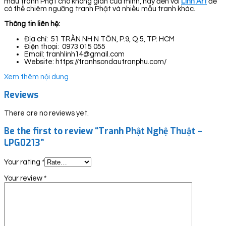
mẫu tranh Phật cho không gian của mình, hãy đến với
Linh Art
để
có thể chiêm ngưỡng tranh Phật và nhiều mẫu tranh khác.
Thông tin liên hệ:
Địa chỉ: 51 TRẦN NH N TÔN, P.9, Q.5, TP. HCM
Điện thoại: 0973 015 055
Email: tranhlinh14@gmail.com
Website: https://tranhsondautranphu.com/
Xem thêm nội dung
Reviews
There are no reviews yet.
Be the first to review “Tranh Phật Nghệ Thuật –
LPG0213”
Your rating
*
Your review
*