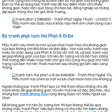
gió mới, cũng như mang lại sự bình yên và thư giãn của không gian.
Bạn có thể sử dụng bức tranh này để tạo điểm nhấn cho nhiều
không gian, hoặc làm quà tặng cho bạn bè, đồng nghiệp và những
dịp quan trọng như tân gia, khai trương,…
Mẫu tranh này được họa sĩ khắc họa hình ảnh chân dung của 
Thiền
Bộ tranh phật tam thế Phật A Di Đà
Mẫu tranh này chính là một sự lựa chọn hoàn hảo cho không gian
của bạn không còn khô khan và đơn điệu. Hơn nữa mẫu tranh này
miêu tả chân dung của Phật A Di Đà rất tinh tế, với bức tranh này
sẽ giúp không gian của bạn trở nên ấn tượng và nổi bật hơn. Đồng
thời mang đến nhiều may mắn cho gia chủ cũng như giúp cho tâm
trạng của bạn trở nên thoải mái hơn sau những giờ làm việc căng
thẳng.
Mẫu tranh này chính là một sự lựa chọn hoàn hảo cho không g
Ngoài những bức tranh Phật bạn có thể tham khảo những chủ đề
tranh khác để giúp không gian trở nên mới mẻ và độc đáo hơn, như
những bức
tranh phong thủy
cũng đang được rất nhiều người lựa
chọn.
Để không gian trở nên ấn tượng hơn thì bạn không thể bỏ qua
những mẫu tranh Phật. Nếu bạn đang có nhu cầu tìm kiếm những