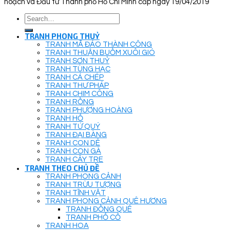
hoạch và Đầu tư Thành phố Hồ Chí Minh cấp ngày 19/04/2019
Search
for:
TRANH PHONG THUỶ
TRANH MÃ ĐÁO THÀNH CÔNG
TRANH THUẬN BUỒM XUÔI GIÓ
TRANH SƠN THUỶ
TRANH TÙNG HẠC
TRANH CÁ CHÉP
TRANH THƯ PHÁP
TRANH CHIM CÔNG
TRANH RỒNG
TRANH PHƯỢNG HOÀNG
TRANH HỔ
TRANH TỨ QUÝ
TRANH ĐẠI BÀNG
TRANH CON DÊ
TRANH CON GÀ
TRANH CÂY TRE
TRANH THEO CHỦ ĐỀ
TRANH PHONG CẢNH
TRANH TRỪU TƯỢNG
TRANH TĨNH VẬT
TRANH PHONG CẢNH QUÊ HƯƠNG
TRANH ĐỒNG QUÊ
TRANH PHỐ CỔ
TRANH HOA