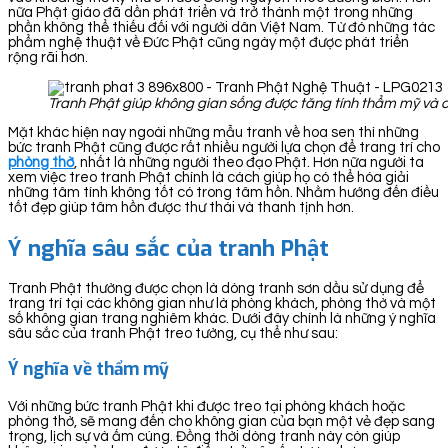
nữa Phật giáo đã dần phát triển và trở thành một trong những
phần không thể thiếu đối với người dân Việt Nam. Từ đó những tác
phẩm nghệ thuật về Đức Phật cũng ngày một được phát triển
rộng rãi hơn.
Tranh Phật giúp không gian sống được tăng tính thẩm mỹ và có
Mặt khác hiện nay ngoài những mẫu tranh về hoa sen thì những
bức tranh Phật cũng được rất nhiều người lựa chọn để trang trí cho
phòng thờ
, nhất là những người theo đạo Phật. Hơn nữa người ta
xem việc treo tranh Phật chính là cách giúp họ có thể hóa giải
những tâm tính không tốt có trong tâm hồn. Nhằm hướng đến điều
tốt đẹp giúp tâm hồn được thư thái và thanh tịnh hơn.
Ý nghĩa sâu sắc của tranh Phật
Tranh Phật thường được chọn là dòng tranh sơn dầu sử dụng để
trang trí tại các không gian như là phòng khách, phòng thờ và một
số không gian trang nghiêm khác. Dưới đây chính là những ý nghĩa
sâu sắc của tranh Phật treo tường, cụ thể như sau:
Ý nghĩa về thẩm mỹ
Với những bức tranh Phật khi được treo tại phòng khách hoặc
phòng thờ, sẽ mang đến cho không gian của bạn một vẻ đẹp sang
trọng, lịch sự và ấm cúng. Đồng thời dòng tranh này còn giúp