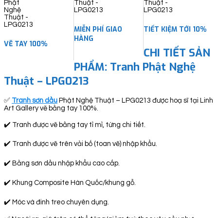
MIỄN PHÍ GIAO
TIẾT KIỆM TỚI 10%
HÀNG
VẼ TAY 100%
CHI TIẾT SẢN
PHẨM: Tranh Phật Nghệ
Thuật – LPG0213
✅
Tranh sơn dầu
Phật Nghệ Thuật – LPG0213 được hoạ sĩ tại Linh
Art Gallery vẽ bằng tay 100%.
✔️ Tranh được vẽ bằng tay tỉ mỉ, từng chi tiết.
✔️ Tranh được vẽ trên vải bố (toan vẽ) nhập khẩu.
✔️ Bằng sơn dầu nhập khẩu cao cấp.
✔️ Khung Composite Hàn Quốc/khung gỗ.
✔️ Móc và đinh treo chuyên dụng.