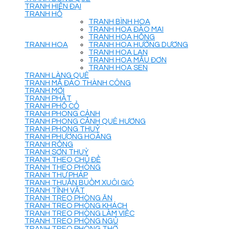
TRANH HIỆN ĐẠI
TRANH HỔ
TRANH BÌNH HOA
TRANH HOA ĐÀO MAI
TRANH HOA HỒNG
TRANH HOA
TRANH HOA HƯỚNG DƯƠNG
TRANH HOA LAN
TRANH HOA MẪU ĐƠN
TRANH HOA SEN
TRANH LÀNG QUÊ
TRANH MÃ ĐÁO THÀNH CÔNG
TRANH MỚI
TRANH PHẬT
TRANH PHỐ CỔ
TRANH PHONG CẢNH
TRANH PHONG CẢNH QUÊ HƯƠNG
TRANH PHONG THUỶ
TRANH PHƯỢNG HOÀNG
TRANH RỒNG
TRANH SƠN THUỶ
TRANH THEO CHỦ ĐỀ
TRANH THEO PHÒNG
TRANH THƯ PHÁP
TRANH THUẬN BUỒM XUÔI GIÓ
TRANH TĨNH VẬT
TRANH TREO PHÒNG ĂN
TRANH TREO PHÒNG KHÁCH
TRANH TREO PHÒNG LÀM VIỆC
TRANH TREO PHÒNG NGỦ
TRANH TREO PHÒNG THỜ