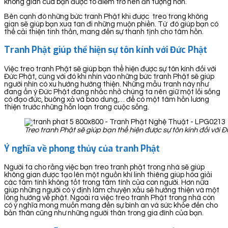
không gian của bạn được tô điểm trở nên ấn tượng hơn.
Bên cạnh đó những bức tranh Phật khi được treo trong không
gian sẽ giúp bạn xua tan đi những muộn phiền. Từ đó giúp bạn có
thể cải thiện tinh thần, mang đến sự thanh tịnh cho tâm hồn.
Tranh Phật giúp thể hiện sự tôn kính với Đức Phật
Việc treo tranh Phật sẽ giúp bạn thể hiện được sự tôn kính đối với
Đức Phật, cùng với đó khi nhìn vào những bức tranh Phật sẽ giúp
người nhìn có xu hướng hướng thiện. Những mẫu tranh này như
đang ẩn ý Đức Phật đang nhắc nhở chúng ta nên giữ một lối sống
có đạo đức, buông xả và bao dung,… để có một tâm hồn lương
thiện trước những hỗn loạn trong cuộc sống.
Treo tranh Phật sẽ giúp bạn thể hiện được sự tôn kính đối với 
Ý nghĩa về phong thủy của tranh Phật
Người ta cho rằng việc bạn treo tranh phật trong nhà sẽ giúp
không gian được tạo lên một nguồn khí linh thiêng giúp hóa giải
các tâm tính không tốt trong tâm tính của con người. Hơn nữa
giúp những người có ý định làm chuyện xấu sẽ hướng thiện và một
lòng hướng về phật. Ngoài ra việc treo tranh Phật trong nhà còn
có ý nghĩa mong muốn mang đến sự bình an và sức khỏe đến cho
bản thân cũng như những người thân trong gia đình của bạn.