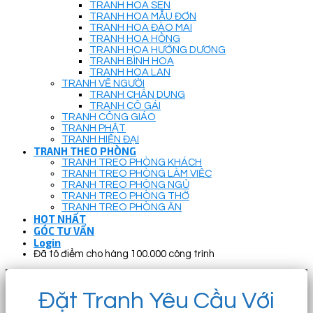
TRANH HOA SEN
TRANH HOA MẪU ĐƠN
TRANH HOA ĐÀO MAI
TRANH HOA HỒNG
TRANH HOA HƯỚNG DƯƠNG
TRANH BÌNH HOA
TRANH HOA LAN
TRANH VẼ NGƯỜI
TRANH CHÂN DUNG
TRANH CÔ GÁI
TRANH CÔNG GIÁO
TRANH PHẬT
TRANH HIỆN ĐẠI
TRANH THEO PHÒNG
TRANH TREO PHÒNG KHÁCH
TRANH TREO PHÒNG LÀM VIỆC
TRANH TREO PHÒNG NGỦ
TRANH TREO PHÒNG THỜ
TRANH TREO PHÒNG ĂN
HOT NHẤT
GÓC TƯ VẤN
Login
Đã tô điểm cho hàng 100.000 công trình
Đặt Tranh Yêu Cầu Với