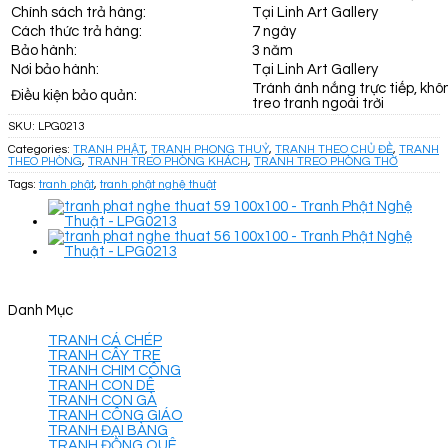
Chính sách trả hàng:
Tại Linh Art Gallery
Cách thức trả hàng:
7 ngày
Bảo hành:
3 năm
Nơi bảo hành:
Tại Linh Art Gallery
Tránh ánh nắng trực tiếp, khô
Điều kiện bảo quản:
treo tranh ngoài trời
SKU:
LPG0213
Categories:
TRANH PHẬT
,
TRANH PHONG THUỶ
,
TRANH THEO CHỦ ĐỀ
,
TRANH
THEO PHÒNG
,
TRANH TREO PHÒNG KHÁCH
,
TRANH TREO PHÒNG THỜ
Tags:
tranh phật
,
tranh phật nghệ thuật
Danh Mục
TRANH CÁ CHÉP
TRANH CÂY TRE
TRANH CHIM CÔNG
TRANH CON DÊ
TRANH CON GÀ
TRANH CÔNG GIÁO
TRANH ĐẠI BÀNG
TRANH ĐỒNG QUÊ