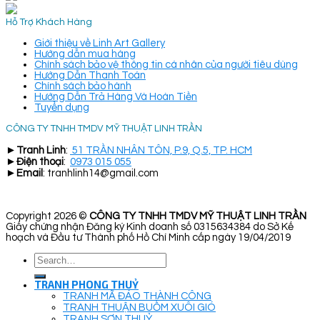
Hỗ Trợ Khách Hàng
Giới thiệu về Linh Art Gallery
Hướng dẫn mua hàng
Chính sách bảo vệ thông tin cá nhân của người tiêu dùng
Hướng Dẫn Thanh Toán
Chính sách bảo hành
Hướng Dẫn Trả Hàng Và Hoàn Tiền
Tuyển dụng
CÔNG TY TNHH TMDV MỸ THUẬT LINH TRẦN
►
Tranh Linh
:
51 TRẦN NHÂN TÔN, P.9, Q.5, TP. HCM
►
Điện thoại
:
0973 015 055
►
Email
: tranhlinh14@gmail.com
Copyright 2026 ©
CÔNG TY TNHH TMDV MỸ THUẬT LINH TRẦN
Giấy chứng nhận Đăng ký Kinh doanh số 0315634384 do Sở Kế
hoạch và Đầu tư Thành phố Hồ Chí Minh cấp ngày 19/04/2019
Search
for:
TRANH PHONG THUỶ
TRANH MÃ ĐÁO THÀNH CÔNG
TRANH THUẬN BUỒM XUÔI GIÓ
TRANH SƠN THUỶ