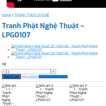
Home
/
TRANH THEO CHỦ ĐỀ
Tranh Phật Nghệ Thuật –
LPG0107
0
₫
Tranh
Phật
Add to cart
MUA NGAY
ĐẶT THEO YÊU CẦU
Nghệ
Thuật
-
LPG0107
quantity