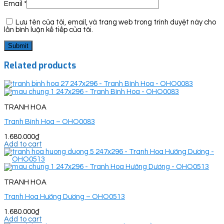
Email
*
Lưu tên của tôi, email, và trang web trong trình duyệt này cho
lần bình luận kế tiếp của tôi.
Related products
TRANH HOA
Tranh Bình Hoa – OHO0083
1.680.000
₫
Add to cart
TRANH HOA
Tranh Hoa Hướng Dương – OHO0513
1.680.000
₫
Add to cart