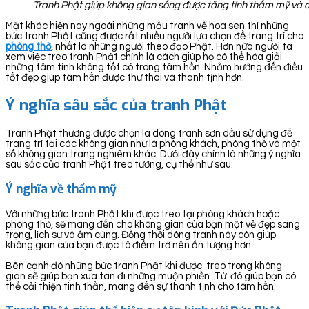
Tranh Phật giúp không gian sống được tăng tính thẩm mỹ và có
Mặt khác hiện nay ngoài những mẫu tranh về hoa sen thì những
bức tranh Phật cũng được rất nhiều người lựa chọn để trang trí cho
phòng thờ
, nhất là những người theo đạo Phật. Hơn nữa người ta
xem việc treo tranh Phật chính là cách giúp họ có thể hóa giải
những tâm tính không tốt có trong tâm hồn. Nhằm hướng đến điều
tốt đẹp giúp tâm hồn được thư thái và thanh tịnh hơn.
Ý nghĩa sâu sắc của tranh Phật
Tranh Phật thường được chọn là dòng tranh sơn dầu sử dụng để
trang trí tại các không gian như là phòng khách, phòng thờ và một
số không gian trang nghiêm khác. Dưới đây chính là những ý nghĩa
sâu sắc của tranh Phật treo tường, cụ thể như sau:
Ý nghĩa về thẩm mỹ
Với những bức tranh Phật khi được treo tại phòng khách hoặc
phòng thờ, sẽ mang đến cho không gian của bạn một vẻ đẹp sang
trọng, lịch sự và ấm cúng. Đồng thời dòng tranh này còn giúp
không gian của bạn được tô điểm trở nên ấn tượng hơn.
Bên cạnh đó những bức tranh Phật khi được treo trong không
gian sẽ giúp bạn xua tan đi những muộn phiền. Từ đó giúp bạn có
thể cải thiện tinh thần, mang đến sự thanh tịnh cho tâm hồn.