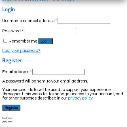
Login
Username or email address
*
Password
*
Remember me
Log in
Lost your password?
Register
Email address
*
A password will be sent to your email address.
Your personal data will be used to support your experience
throughout this website, to manage access to your account, and
for other purposes described in our
privacy policy
.
Register