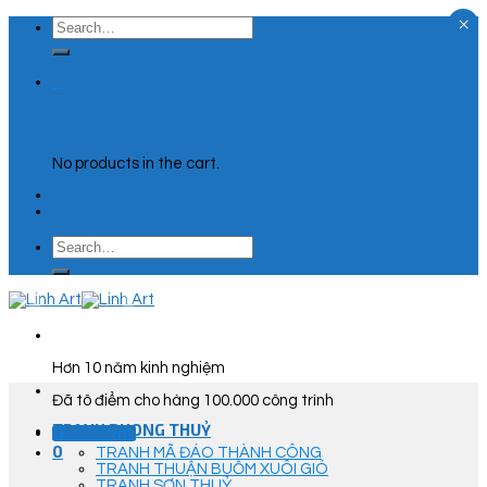
×
Skip
Search
to
for:
content
0
Cart
No products in the cart.
Search
for:
Hơn 10 năm kinh nghiệm
Đã tô điểm cho hàng 100.000 công trình
TRANH PHONG THUỶ
Góc Tư Vấn
0
TRANH MÃ ĐÁO THÀNH CÔNG
TRANH THUẬN BUỒM XUÔI GIÓ
TRANH SƠN THUỶ