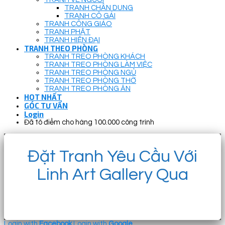
TRANH CHÂN DUNG
TRANH CÔ GÁI
TRANH CÔNG GIÁO
TRANH PHẬT
TRANH HIỆN ĐẠI
TRANH THEO PHÒNG
TRANH TREO PHÒNG KHÁCH
TRANH TREO PHÒNG LÀM VIỆC
TRANH TREO PHÒNG NGỦ
TRANH TREO PHÒNG THỜ
TRANH TREO PHÒNG ĂN
HOT NHẤT
GÓC TƯ VẤN
Login
Đã tô điểm cho hàng 100.000 công trình
Đặt Tranh Yêu Cầu Với
Linh Art Gallery Qua
Login with
Facebook
Login with
Google