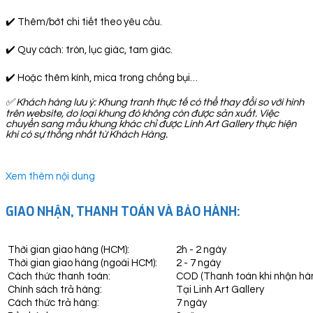
✔️ Thêm/bớt chi tiết theo yêu cầu.
✔️ Quy cách: tròn, lục giác, tam giác.
✔️ Hoặc thêm kính, mica trong chống bụi…
✅
Khách hàng lưu ý: Khung tranh thực tế có thể thay đổi so với hình
trên website, do loại khung đó không còn được sản xuất. Việc
chuyển sang mẫu khung khác chỉ được Linh Art Gallery thực hiện
khi có sự thống nhất từ Khách Hàng.
Xem thêm nội dung
GIAO NHẬN, THANH TOÁN VÀ BẢO HÀNH:
Thời gian giao hàng (HCM):
2h - 2 ngày
Thời gian giao hàng (ngoài HCM):
2 - 7 ngày
Cách thức thanh toán:
COD (Thanh toán khi nhận hà
Chính sách trả hàng:
Tại Linh Art Gallery
Cách thức trả hàng:
7 ngày