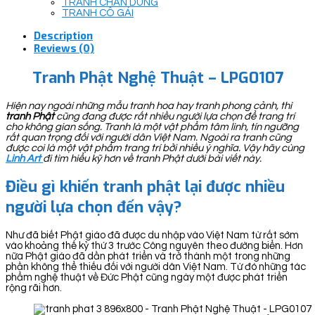
TRANH CHÂN DUNG
TRANH CÔ GÁI
Description
Reviews (0)
Tranh Phật Nghệ Thuật – LPG0107
Hiện nay ngoài những mẫu tranh hoa hay tranh phong cảnh, thì
tranh Phật
cũng đang được rất nhiều người lựa chọn để trang trí
cho không gian sống. Tranh là một vật phẩm tâm linh, tín ngưỡng
rất quan trọng đối với người dân Việt Nam. Ngoài ra tranh cũng
được coi là một vật phẩm trang trí bởi nhiều ý nghĩa. Vậy hãy cùng
Linh Art
đi tìm hiểu kỹ hơn về tranh Phật dưới bài viết này.
Điều gì khiến tranh phật lại được nhiều
người lựa chọn đến vậy?
Như đã biết Phật giáo đã được du nhập vào Việt Nam từ rất sớm
vào khoảng thế kỷ thứ 3 trước Công nguyên theo đường biển. Hơn
nữa Phật giáo đã dần phát triển và trở thành một trong những
phần không thể thiếu đối với người dân Việt Nam. Từ đó những tác
phẩm nghệ thuật về Đức Phật cũng ngày một được phát triển
rộng rãi hơn.