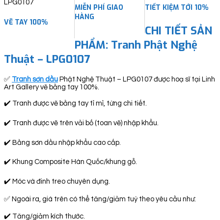
MIỄN PHÍ GIAO
TIẾT KIỆM TỚI 10%
HÀNG
VẼ TAY 100%
CHI TIẾT SẢN
PHẨM: Tranh Phật Nghệ
Thuật – LPG0107
✅
Tranh sơn dầu
Phật Nghệ Thuật – LPG0107 được hoạ sĩ tại Linh
Art Gallery vẽ bằng tay 100%.
✔️ Tranh được vẽ bằng tay tỉ mỉ, từng chi tiết.
✔️ Tranh được vẽ trên vải bố (toan vẽ) nhập khẩu.
✔️ Bằng sơn dầu nhập khẩu cao cấp.
✔️ Khung Composite Hàn Quốc/khung gỗ.
✔️ Móc và đinh treo chuyên dụng.
✅ Ngoài ra, giá trên có thể tăng/giảm tuỳ theo yêu cầu như:
✔️ Tăng/giảm kích thước.