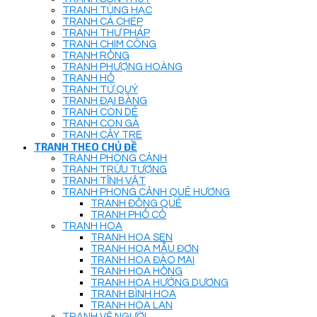
TRANH TÙNG HẠC
TRANH CÁ CHÉP
TRANH THƯ PHÁP
TRANH CHIM CÔNG
TRANH RỒNG
TRANH PHƯỢNG HOÀNG
TRANH HỔ
TRANH TỨ QUÝ
TRANH ĐẠI BÀNG
TRANH CON DÊ
TRANH CON GÀ
TRANH CÂY TRE
TRANH THEO CHỦ ĐỀ
TRANH PHONG CẢNH
TRANH TRỪU TƯỢNG
TRANH TĨNH VẬT
TRANH PHONG CẢNH QUÊ HƯƠNG
TRANH ĐỒNG QUÊ
TRANH PHỐ CỔ
TRANH HOA
TRANH HOA SEN
TRANH HOA MẪU ĐƠN
TRANH HOA ĐÀO MAI
TRANH HOA HỒNG
TRANH HOA HƯỚNG DƯƠNG
TRANH BÌNH HOA
TRANH HOA LAN
TRANH VẼ NGƯỜI