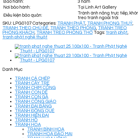
Bảo hành:
3 năm
Nơi bảo hành:
Tại Linh Art Gallery
Tránh ánh nắng trực tiếp, khô
Điều kiện bảo quản:
treo tranh ngoài trời
SKU:
LPG0107
Categories:
TRANH PHẬT
,
TRANH PHONG THUỶ
,
TRANH THEO CHỦ ĐỀ
,
TRANH THEO PHÒNG
,
TRANH TREO
PHÒNG KHÁCH
,
TRANH TREO PHÒNG THỜ
Tags:
tranh phật
,
tranh phật nghệ thuật
Danh Mục
TRANH CÁ CHÉP
TRANH CÂY TRE
TRANH CHIM CÔNG
TRANH CON DÊ
TRANH CON GÀ
TRANH CÔNG GIÁO
TRANH ĐẠI BÀNG
TRANH ĐỒNG QUÊ
TRANH HIỆN ĐẠI
TRANH HỔ
TRANH HOA
TRANH BÌNH HOA
TRANH HOA ĐÀO MAI