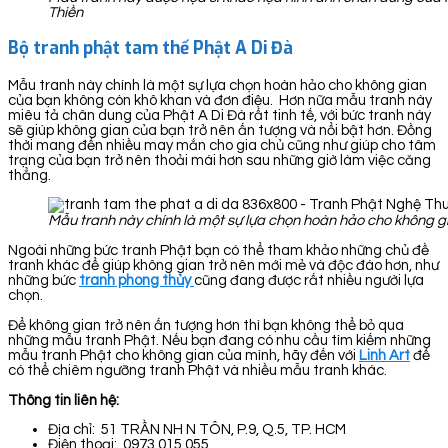
Thiền
Bộ tranh phật tam thế Phật A Di Đà
Mẫu tranh này chính là một sự lựa chọn hoàn hảo cho không gian
của bạn không còn khô khan và đơn điệu. Hơn nữa mẫu tranh này
miêu tả chân dung của Phật A Di Đà rất tinh tế, với bức tranh này
sẽ giúp không gian của bạn trở nên ấn tượng và nổi bật hơn. Đồng
thời mang đến nhiều may mắn cho gia chủ cũng như giúp cho tâm
trạng của bạn trở nên thoải mái hơn sau những giờ làm việc căng
thẳng.
Mẫu tranh này chính là một sự lựa chọn hoàn hảo cho không g
Ngoài những bức tranh Phật bạn có thể tham khảo những chủ đề
tranh khác để giúp không gian trở nên mới mẻ và độc đáo hơn, như
những bức
tranh phong thủy
cũng đang được rất nhiều người lựa
chọn.
Để không gian trở nên ấn tượng hơn thì bạn không thể bỏ qua
những mẫu tranh Phật. Nếu bạn đang có nhu cầu tìm kiếm những
mẫu tranh Phật cho không gian của mình, hãy đến với
Linh Art
để
có thể chiêm ngưỡng tranh Phật và nhiều mẫu tranh khác.
Thông tin liên hệ:
Địa chỉ: 51 TRẦN NH N TÔN, P.9, Q.5, TP. HCM
Điện thoại: 0973 015 055