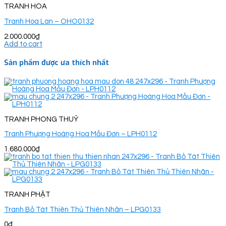
TRANH HOA
Tranh Hoa Lan – OHO0132
2.000.000
₫
Add to cart
Sản phẩm được ưa thích nhất
TRANH PHONG THUỶ
Tranh Phượng Hoàng Hoa Mẫu Đơn – LPH0112
1.680.000
₫
TRANH PHẬT
Tranh Bồ Tát Thiên Thủ Thiên Nhãn – LPG0133
0
₫