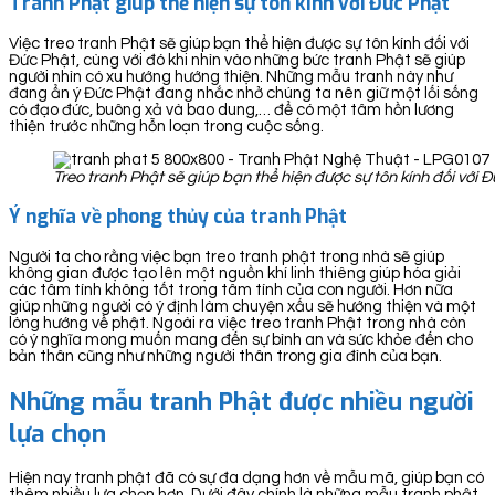
Tranh Phật giúp thể hiện sự tôn kính với Đức Phật
Việc treo tranh Phật sẽ giúp bạn thể hiện được sự tôn kính đối với
Đức Phật, cùng với đó khi nhìn vào những bức tranh Phật sẽ giúp
người nhìn có xu hướng hướng thiện. Những mẫu tranh này như
đang ẩn ý Đức Phật đang nhắc nhở chúng ta nên giữ một lối sống
có đạo đức, buông xả và bao dung,… để có một tâm hồn lương
thiện trước những hỗn loạn trong cuộc sống.
Treo tranh Phật sẽ giúp bạn thể hiện được sự tôn kính đối với 
Ý nghĩa về phong thủy của tranh Phật
Người ta cho rằng việc bạn treo tranh phật trong nhà sẽ giúp
không gian được tạo lên một nguồn khí linh thiêng giúp hóa giải
các tâm tính không tốt trong tâm tính của con người. Hơn nữa
giúp những người có ý định làm chuyện xấu sẽ hướng thiện và một
lòng hướng về phật. Ngoài ra việc treo tranh Phật trong nhà còn
có ý nghĩa mong muốn mang đến sự bình an và sức khỏe đến cho
bản thân cũng như những người thân trong gia đình của bạn.
Những mẫu tranh Phật được nhiều người
lựa chọn
Hiện nay tranh phật đã có sự đa dạng hơn về mẫu mã, giúp bạn có
thêm nhiều lựa chọn hơn. Dưới đây chính là những mẫu tranh phật