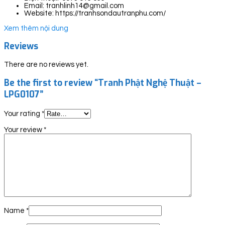
Email: tranhlinh14@gmail.com
Website: https://tranhsondautranphu.com/
Xem thêm nội dung
Reviews
There are no reviews yet.
Be the first to review “Tranh Phật Nghệ Thuật –
LPG0107”
Your rating
*
Your review
*
Name
*