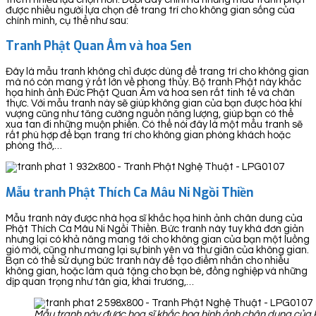
được nhiều người lựa chọn để trang trí cho không gian sống của
chính mình, cụ thể như sau:
Tranh Phật Quan Âm và hoa Sen
Đây là mẫu tranh không chỉ được dùng để trang trí cho không gian
mà nó còn mang ý rất lớn về phong thủy. Bộ tranh Phật này khắc
họa hình ảnh Đức Phật Quan Âm và hoa sen rất tinh tế và chân
thực. Với mẫu tranh này sẽ giúp không gian của bạn được hòa khí
vượng cũng như tăng cường nguồn năng lượng, giúp bạn có thể
xua tan đi những muộn phiền. Có thể nói đây là một mẫu tranh sẽ
rất phù hợp để bạn trang trí cho không gian phòng khách hoặc
phòng thờ,…
Mẫu tranh Phật Thích Ca Mâu Ni Ngồi Thiền
Mẫu tranh này được nhà họa sĩ khắc họa hình ảnh chân dung của
Phật Thích Ca Mâu Ni Ngồi Thiền. Bức tranh này tuy khá đơn giản
nhưng lại có khả năng mang tới cho không gian của bạn một luồng
gió mới, cũng như mang lại sự bình yên và thư giãn của không gian.
Bạn có thể sử dụng bức tranh này để tạo điểm nhấn cho nhiều
không gian, hoặc làm quà tặng cho bạn bè, đồng nghiệp và những
dịp quan trọng như tân gia, khai trương,…
Mẫu tranh này được họa sĩ khắc họa hình ảnh chân dung của 