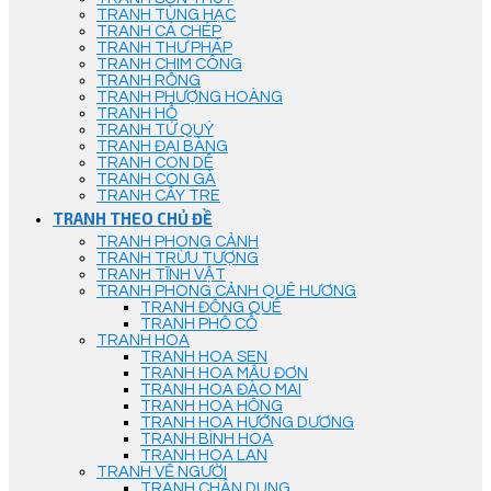
TRANH TÙNG HẠC
TRANH CÁ CHÉP
TRANH THƯ PHÁP
TRANH CHIM CÔNG
TRANH RỒNG
TRANH PHƯỢNG HOÀNG
TRANH HỔ
TRANH TỨ QUÝ
TRANH ĐẠI BÀNG
TRANH CON DÊ
TRANH CON GÀ
TRANH CÂY TRE
TRANH THEO CHỦ ĐỀ
TRANH PHONG CẢNH
TRANH TRỪU TƯỢNG
TRANH TĨNH VẬT
TRANH PHONG CẢNH QUÊ HƯƠNG
TRANH ĐỒNG QUÊ
TRANH PHỐ CỔ
TRANH HOA
TRANH HOA SEN
TRANH HOA MẪU ĐƠN
TRANH HOA ĐÀO MAI
TRANH HOA HỒNG
TRANH HOA HƯỚNG DƯƠNG
TRANH BÌNH HOA
TRANH HOA LAN
TRANH VẼ NGƯỜI
TRANH CHÂN DUNG