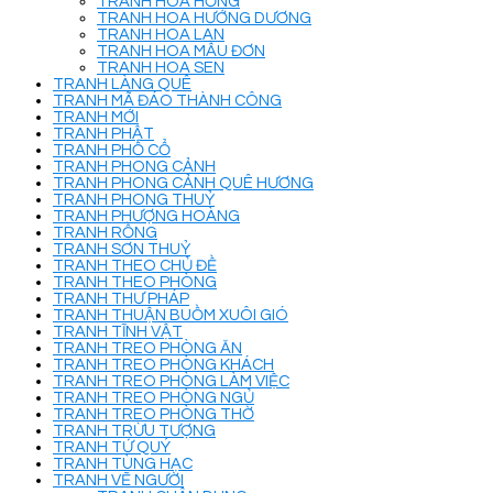
TRANH HOA HỒNG
TRANH HOA HƯỚNG DƯƠNG
TRANH HOA LAN
TRANH HOA MẪU ĐƠN
TRANH HOA SEN
TRANH LÀNG QUÊ
TRANH MÃ ĐÁO THÀNH CÔNG
TRANH MỚI
TRANH PHẬT
TRANH PHỐ CỔ
TRANH PHONG CẢNH
TRANH PHONG CẢNH QUÊ HƯƠNG
TRANH PHONG THUỶ
TRANH PHƯỢNG HOÀNG
TRANH RỒNG
TRANH SƠN THUỶ
TRANH THEO CHỦ ĐỀ
TRANH THEO PHÒNG
TRANH THƯ PHÁP
TRANH THUẬN BUỒM XUÔI GIÓ
TRANH TĨNH VẬT
TRANH TREO PHÒNG ĂN
TRANH TREO PHÒNG KHÁCH
TRANH TREO PHÒNG LÀM VIỆC
TRANH TREO PHÒNG NGỦ
TRANH TREO PHÒNG THỜ
TRANH TRỪU TƯỢNG
TRANH TỨ QUÝ
TRANH TÙNG HẠC
TRANH VẼ NGƯỜI