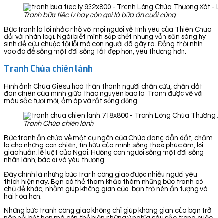
Tranh bữa tiệc ly hay còn gọi là bữa ăn cuối cùng
Bức tranh là lời nhắc nhở với mọi người về tình yêu của Thiên Chúa
đối với nhân loại. Ngài biết mình sắp chết nhưng vẫn săn sàng hy
sinh để cứu chuộc tội lỗi mà con người đã gây ra. Đồng thời nhìn
vào đó để sống một đời sống tốt đẹp hơn, yêu thương hơn.
Tranh Chúa chiên lành
Hình ảnh Chúa Giêsu hoá thân thành người chăn cừu, chăn dắt
đàn chiên của mình giữa thảo nguyên bao la. Tranh được vẽ với
màu sắc tươi mới, ấm áp và rất sống động.
Tranh Chúa chiên lành
Bức tranh ẩn chứa về một dụ ngôn của Chúa đang dẫn dắt, chăm
lo cho những con chiên, tín hữu của mình sống theo phúc âm, lời
giáo huấn, lề luật của Ngài. Hướng con người sống một đời sống
nhân lành, bác ái và yêu thương.
Đây chính là những bức tranh công giáo được nhiều người yêu
thích hiện nay. Bạn có thể tham khảo thêm những bức tranh có
chủ đề khác, nhằm giúp không gian của bạn trở nên ấn tượng và
hài hòa hơn.
Những bức tranh công giáo không chỉ giúp không gian của bạn trở
nên nổi bật hơn mà còn thể hiện những ý nghĩa sâu sắc trong cuộc