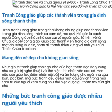
Treo tranh Công giáo là thể hiện tình yêu đối với Thiên Chúa. 
Tranh Công giáo giúp các thành viên trong gia đình
sống thánh thiện
Treo tranh Công giáo trong nhà không những giúp các thành viên
trong gia đình sống tránh xa cám dỗ, ma quỷ. Mà còn là cách
người Công giáo nhắc nhở con cái về nguồn gốc, tổ tiên, về lời
Chúa, giáo lý công giáo. Giúp các thành viên trong gia đình sống
một đời sống đức tin, nhân ái, thánh thiện xứng với tình yêu của
Thiên Chúa trao ban.
Mang đến vẻ đẹp cho không gian sống
Những bức tranh giúp cho ngôi nhà của bạn thêm độc đáo, cũng
như có giá trị nghệ thuật và thể hiện tính nhân văn cao cả. Hơn
nữa còn giúp tạo điểm nhấn nổi bật và ấn tượng cho ngôi nhà của
bạn. Đặc biệt, mỗi bức tranh đều để lại một dấu ấn lớn trong mỗi
tâm trí của người xem cũng như thể hiện được gu thẩm mỹ của gia
chủ.
Những bức tranh công giáo được nhiều
người yêu thích