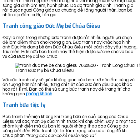
Tranh rất thích hợp để treo trong nhà với mong muốn về một cuộc
sống gia đình ấm êm, hạnh phúc. Do đó tranh gia đình Thánh gia
rất được người Công giáo ưa chuộng để tặng người thân, bạn bè
nhân dịp đám cưới, tân gia.
Tranh công giáo Đức Mẹ bế Chúa Giêsu
Đây là một trong những bức tranh được rất nhiều người lựa chọn
để làm điểm nhấn cho không gian. Bức tranh này khắc họa hình
ảnh Đức Mẹ đang bế ẵm Đức Chúa Giếu một cách đầy yêu thương,
trìu mến. Hơn nữa bức tranh này thể hiện được sự che chở và bảo
vệ của Đức Mẹ đối với Chúa.
Tranh Đức Mẹ bế Chúa Giêsu
Với bức tranh này sẽ giúp không gian của bạn trở nên ấm cúng và
ấn tượng hơn rất nhiều, từng chi tiết của bức ảnh đều được khắc
họa rất tỉ mỉ. Bạn có thể sử dụng bức tranh này để trang trí cho
không gian
phòng khách
.
Tranh bữa tiệc ly
Bức tranh thể hiện không khí trong bữa ăn cuối cùng của Chúa
Giêsu với các môn đệ của mình trước khi chịu chết. Đây là một tác
phẩm kinh điển mà dù bạn là người không theo đạo Công giáo
cũng biết đến. Bức tranh lột tả tâm trạng của các tông đồ khi
Chúa phán
“trong các con có kẻ muốn nộp Ta”