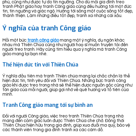
phú, cũng như được tự do tín ngưỡng. Cho dù mỗi gia đình treo
tranh Phật giáo hay tranh Công giáo cũng đều hướng tới một đức
tin, tín ngưỡng và giác ngộ. Hướng tới sống một cuộc sống tốt đẹp,
thánh thiện. Làm những điều tốt đẹp, tranh xa những cái xấu.
Ý nghĩa của tranh Công giáo
Mỗi một bức
tranh công giáo
mang một ý nghĩa, dụ ngôn khác
nhau mà Thiên Chúa cũng như người hoạ sĩ muốn truyền tải đến
người treo tranh. Hãy cũng tìm hiểu qua ý nghĩa mà tranh Công
giáo mang lại bạn nhé.
Thể hiện đức tin với Thiên Chúa
Ý nghĩa đầu tiên mà tranh Thiên chúa mang lại chắc chắn là thể
hiện đức tin, tình yêu đối với Thiên Chúa. Những bức tranh công
giáo khi được treo trong nhà sẽ thể hiện được nguồn gốc cũng như
tôn giáo của mỗi người, giúp gợi nhớ về quê hương và tổ tiên của
mình.
Tranh Công giáo mang tới sự bình an
Đối với người Công giáo, việc treo tranh Thiên Chúa trong nhà
mang đến cảm giác luôn được Thiên Chúa che chở. Đồng thời
Thiên Chúa hiện hữu trong gia đình, giúp xua đuổi ma quỷ, bảo vệ
các thành viên trong gia đình tránh xa các cám dỗ.