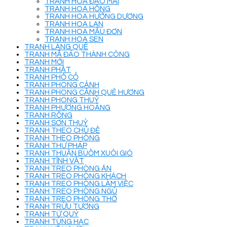
TRANH HOA ĐÀO MAI
TRANH HOA HỒNG
TRANH HOA HƯỚNG DƯƠNG
TRANH HOA LAN
TRANH HOA MẪU ĐƠN
TRANH HOA SEN
TRANH LÀNG QUÊ
TRANH MÃ ĐÁO THÀNH CÔNG
TRANH MỚI
TRANH PHẬT
TRANH PHỐ CỔ
TRANH PHONG CẢNH
TRANH PHONG CẢNH QUÊ HƯƠNG
TRANH PHONG THUỶ
TRANH PHƯỢNG HOÀNG
TRANH RỒNG
TRANH SƠN THUỶ
TRANH THEO CHỦ ĐỀ
TRANH THEO PHÒNG
TRANH THƯ PHÁP
TRANH THUẬN BUỒM XUÔI GIÓ
TRANH TĨNH VẬT
TRANH TREO PHÒNG ĂN
TRANH TREO PHÒNG KHÁCH
TRANH TREO PHÒNG LÀM VIỆC
TRANH TREO PHÒNG NGỦ
TRANH TREO PHÒNG THỜ
TRANH TRỪU TƯỢNG
TRANH TỨ QUÝ
TRANH TÙNG HẠC