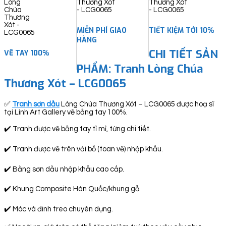
quantity
MIỄN PHÍ GIAO
TIẾT KIỆM TỚI 10%
HÀNG
CHI TIẾT SẢN
VẼ TAY 100%
PHẨM: Tranh Lòng Chúa
Thương Xót – LCG0065
✅
Tranh sơn dầu
Lòng Chúa Thương Xót – LCG0065 được hoạ sĩ
tại Linh Art Gallery vẽ bằng tay 100%.
✔️ Tranh được vẽ bằng tay tỉ mỉ, từng chi tiết.
✔️ Tranh được vẽ trên vải bố (toan vẽ) nhập khẩu.
✔️ Bằng sơn dầu nhập khẩu cao cấp.
✔️ Khung Composite Hàn Quốc/khung gỗ.
✔️ Móc và đinh treo chuyên dụng.