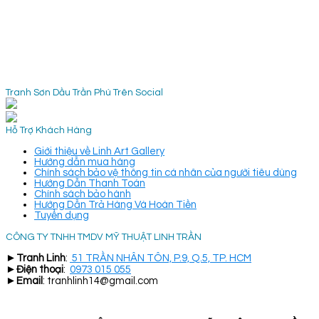
Tranh Sơn Dầu Trần Phú Trên Social
Hỗ Trợ Khách Hàng
Giới thiệu về Linh Art Gallery
Hướng dẫn mua hàng
Chính sách bảo vệ thông tin cá nhân của người tiêu dùng
Hướng Dẫn Thanh Toán
Chính sách bảo hành
Hướng Dẫn Trả Hàng Và Hoàn Tiền
Tuyển dụng
CÔNG TY TNHH TMDV MỸ THUẬT LINH TRẦN
►
Tranh Linh
:
51 TRẦN NHÂN TÔN, P.9, Q.5, TP. HCM
►
Điện thoại
:
0973 015 055
►
Email
: tranhlinh14@gmail.com