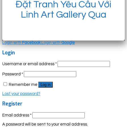
Đặt Tranh Yêu Cầu Với
Linh Art Gallery Qua
Login with
Facebook
Login with
Google
Login
Username or email address
*
Password
*
Remember me
Log in
Lost your password?
Register
Email address
*
A password will be sent to your email address.