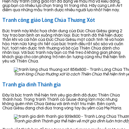
Hiện nay tranh công giáo rất đa dạng về mẫu mã và kiểu dáng,
giúp bạn có nhiều lựa chọn trang trí trong nhà. Hãy cùng Linh Art
điểm qua những mẫu tranh được nhiều người lựa nhất hiện nay.
Tranh công giáo Lòng Chúa Thương Xót
Bức tranh này khắc họa chân dung của Đức Chúa Giêsu giang 2
tay trao ban bình an xuống nhân loại. Bức tranh đã thể hiện được
thần khí và cái hồn của Đức Chúa Giêsu một cách tinh tế và hoàn
hảo. Hơn nữa từng chi tiết của bức tranh đều rất sắc sảo và cuốn
hút, toát nên được tình thương vô bờ của Thiên Chúa dành cho
nhân loại. Với bức tranh này bạn có thể treo ở không gian phòng
khách giúp cho căn phòng trở nên ấn tượng cũng như thể hiện tình
yêu với Thiên Chúa.
Tranh lòng Chúa thường xót là cách Thiên Chúa thể hiện tình y
Tranh gia đình Thánh gia
Đây là bức tranh thể hiện tình yêu gia đình đã được Thiên Chúa
thánh hoá. Trong tranh Thánh cả Giuse đang làm mộc nhưng
không quên nhìn Chúa Giêsu với ánh mắt trìu mến. Bên cạnh,
Chúa Giêsu đang chơi đùa trong vòng tay âu yếm của Mẹ Maria.
Tranh gia đình Thánh gia thể hiện về một gia đình luôn tràn 