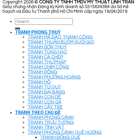
Copyright 2026 ©
CÔNG TY TNHH TMDV MỸ THUẬT LINH TRẦN
Giấy chứng nhận Đăng ký Kinh doanh số 0315634384 do Sở Kế
hoạch và Đầu tư Thành phố Hồ Chí Minh cấp ngày 19/04/2019
Search
for:
TRANH PHONG THUỶ
TRANH MÃ ĐÁO THÀNH CÔNG
TRANH THUẬN BUỒM XUÔI GIÓ
TRANH SƠN THUỶ
TRANH TÙNG HẠC
TRANH CÁ CHÉP
TRANH THƯ PHÁP
TRANH CHIM CÔNG
TRANH RỒNG
TRANH PHƯỢNG HOÀNG
TRANH HỔ
TRANH TỨ QUÝ
TRANH ĐẠI BÀNG
TRANH CON DÊ
TRANH CON GÀ
TRANH CÂY TRE
TRANH THEO CHỦ ĐỀ
TRANH PHONG CẢNH
TRANH TRỪU TƯỢNG
TRANH TĨNH VẬT
TRANH PHONG CẢNH QUÊ HƯƠNG
TRANH ĐỒNG QUÊ