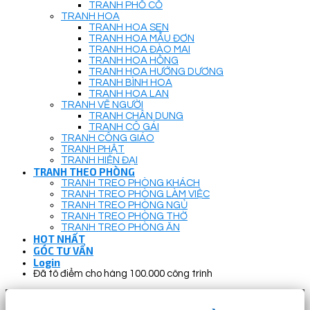
TRANH PHỐ CỔ
TRANH HOA
TRANH HOA SEN
TRANH HOA MẪU ĐƠN
TRANH HOA ĐÀO MAI
TRANH HOA HỒNG
TRANH HOA HƯỚNG DƯƠNG
TRANH BÌNH HOA
TRANH HOA LAN
TRANH VẼ NGƯỜI
TRANH CHÂN DUNG
TRANH CÔ GÁI
TRANH CÔNG GIÁO
TRANH PHẬT
TRANH HIỆN ĐẠI
TRANH THEO PHÒNG
TRANH TREO PHÒNG KHÁCH
TRANH TREO PHÒNG LÀM VIỆC
TRANH TREO PHÒNG NGỦ
TRANH TREO PHÒNG THỜ
TRANH TREO PHÒNG ĂN
HOT NHẤT
GÓC TƯ VẤN
Login
Đã tô điểm cho hàng 100.000 công trình