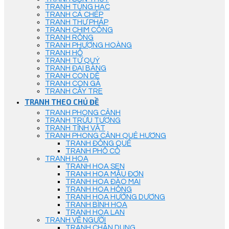
TRANH TÙNG HẠC
TRANH CÁ CHÉP
TRANH THƯ PHÁP
TRANH CHIM CÔNG
TRANH RỒNG
TRANH PHƯỢNG HOÀNG
TRANH HỔ
TRANH TỨ QUÝ
TRANH ĐẠI BÀNG
TRANH CON DÊ
TRANH CON GÀ
TRANH CÂY TRE
TRANH THEO CHỦ ĐỀ
TRANH PHONG CẢNH
TRANH TRỪU TƯỢNG
TRANH TĨNH VẬT
TRANH PHONG CẢNH QUÊ HƯƠNG
TRANH ĐỒNG QUÊ
TRANH PHỐ CỔ
TRANH HOA
TRANH HOA SEN
TRANH HOA MẪU ĐƠN
TRANH HOA ĐÀO MAI
TRANH HOA HỒNG
TRANH HOA HƯỚNG DƯƠNG
TRANH BÌNH HOA
TRANH HOA LAN
TRANH VẼ NGƯỜI
TRANH CHÂN DUNG