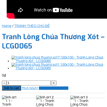
Home
/
TRANH THEO CHỦ ĐỀ
Tranh Lòng Chúa Thương Xót –
LCG0065
0
₫
Tranh
Lòng
Add to cart
MUA NGAY
ĐẶT THEO YÊU CẦU
Chúa
Thương
Xót
-
LCG0065