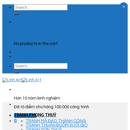
×
Skip
Search
to
for:
content
0
Cart
No products in the cart.
Search
for:
Hơn 10 năm kinh nghiệm
Đã tô điểm cho hàng 100.000 công trình
TRANH PHONG THUỶ
Góc Tư Vấn
0
TRANH MÃ ĐÁO THÀNH CÔNG
TRANH THUẬN BUỒM XUÔI GIÓ
TRANH SƠN THUỶ