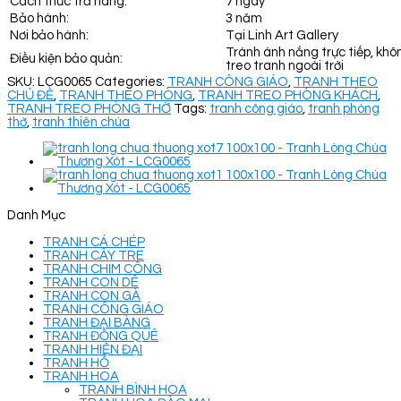
Cách thức trả hàng:
7 ngày
Bảo hành:
3 năm
Nơi bảo hành:
Tại Linh Art Gallery
Tránh ánh nắng trực tiếp, khô
Điều kiện bảo quản:
treo tranh ngoài trời
SKU:
LCG0065
Categories:
TRANH CÔNG GIÁO
,
TRANH THEO
CHỦ ĐỀ
,
TRANH THEO PHÒNG
,
TRANH TREO PHÒNG KHÁCH
,
TRANH TREO PHÒNG THỜ
Tags:
tranh công giáo
,
tranh phòng
thờ
,
tranh thiên chúa
Danh Mục
TRANH CÁ CHÉP
TRANH CÂY TRE
TRANH CHIM CÔNG
TRANH CON DÊ
TRANH CON GÀ
TRANH CÔNG GIÁO
TRANH ĐẠI BÀNG
TRANH ĐỒNG QUÊ
TRANH HIỆN ĐẠI
TRANH HỔ
TRANH HOA
TRANH BÌNH HOA