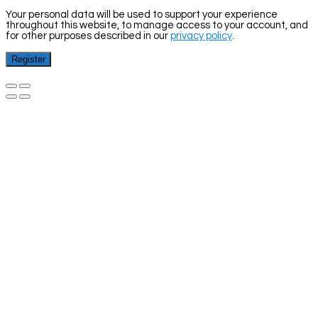
Your personal data will be used to support your experience
throughout this website, to manage access to your account, and
for other purposes described in our
privacy policy
.
Register