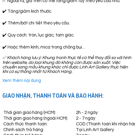
✅ Ngoài ra, giá trên có thể tăng/giảm tuỳ theo yêu cầu như:
✔️ Tăng/giảm kích thước.
✔️ Thêm/bớt chi tiết theo yêu cầu.
✔️ Quy cách: tròn, lục giác, tam giác.
✔️ Hoặc thêm kính, mica trong chống bụi…
✅
Khách hàng lưu ý: Khung tranh thực tế có thể thay đổi so với hình
trên website, do loại khung đó không còn được sản xuất. Việc
chuyển sang mẫu khung khác chỉ được Linh Art Gallery thực hiện
khi có sự thống nhất từ Khách Hàng.
Xem thêm nội dung
GIAO NHẬN, THANH TOÁN VÀ BẢO HÀNH:
Thời gian giao hàng (HCM):
2h - 2 ngày
Thời gian giao hàng (ngoài HCM):
2 - 7 ngày
Cách thức thanh toán:
COD (Thanh toán khi nhận hà
Chính sách trả hàng:
Tại Linh Art Gallery