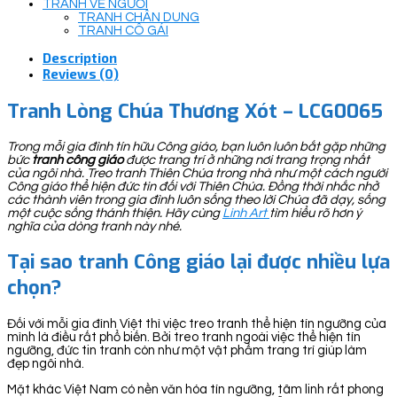
TRANH VẼ NGƯỜI
TRANH CHÂN DUNG
TRANH CÔ GÁI
Description
Reviews (0)
Tranh Lòng Chúa Thương Xót – LCG0065
Trong mỗi gia đình tín hữu Công giáo, bạn luôn luôn bắt gặp những
bức
tranh công giáo
được trang trí ở những nơi trang trọng nhất
của ngôi nhà. Treo tranh Thiên Chúa trong nhà như một cách người
Công giáo thể hiện đức tin đối với Thiên Chúa. Đồng thời nhắc nhở
các thành viên trong gia đình luôn sống theo lời Chúa đã dạy, sống
một cuộc sống thánh thiện. Hãy cùng
Linh Art
tìm hiểu rõ hơn ý
nghĩa của dòng tranh này nhé.
Tại sao tranh Công giáo lại được nhiều lựa
chọn?
Đối với mỗi gia đình Việt thì việc treo tranh thể hiện tín ngưỡng của
mình là điều rất phổ biến. Bởi treo tranh ngoài việc thể hiện tín
ngưỡng, đức tin tranh còn như một vật phẩm trang trí giúp làm
đẹp ngôi nhà.
Mặt khác Việt Nam có nền văn hóa tín ngưỡng, tâm linh rất phong