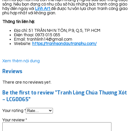
sống. Nếu bạn đang có nhu cầu sở hữu những bức tranh công giáo
hãy đến ngay với
Linh Art
để được tư vấn lựa chọn tranh công giáo
phù hợp nhất với không gian.
Thông tin liên hệ:
Địa chỉ: 51 TRẦN NH N TÔN, P.9, Q.5, TP. HCM
Điện thoại: 0973 015 055
Email: tranhlinh14@gmail.com
Website:
https://tranhsondautranphu.com/
Xem thêm nội dung
Reviews
There are no reviews yet.
Be the first to review “Tranh Lòng Chúa Thương Xót
– LCG0065”
Your rating
*
Your review
*