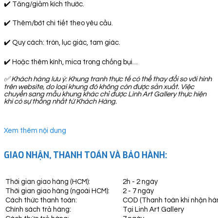
✔️ Tăng/giảm kích thước.
✔️ Thêm/bớt chi tiết theo yêu cầu.
✔️ Quy cách: tròn, lục giác, tam giác.
✔️ Hoặc thêm kính, mica trong chống bụi…
✅
Khách hàng lưu ý: Khung tranh thực tế có thể thay đổi so với hình
trên website, do loại khung đó không còn được sản xuất. Việc
chuyển sang mẫu khung khác chỉ được Linh Art Gallery thực hiện
khi có sự thống nhất từ Khách Hàng.
Xem thêm nội dung
GIAO NHẬN, THANH TOÁN VÀ BẢO HÀNH:
Thời gian giao hàng (HCM):
2h - 2 ngày
Thời gian giao hàng (ngoài HCM):
2 - 7 ngày
Cách thức thanh toán:
COD (Thanh toán khi nhận hà
Chính sách trả hàng:
Tại Linh Art Gallery