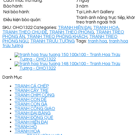
Cách thức trả hàng:
7 ngày
Bảo hành:
3 năm
Nơi bảo hành:
Tại Linh Art Gallery
Tránh ánh nắng trực tiếp, khô
Điều kiện bảo quản:
treo tranh ngoài trời
SKU:
OHO1322
Categories:
TRANH HIỆN ĐẠI
,
TRANH HOA
,
TRANH THEO CHỦ ĐỀ
,
TRANH THEO PHÒNG
,
TRANH TREO
PHÒNG ĂN
,
TRANH TREO PHÒNG KHÁCH
,
TRANH TREO
PHÒNG NGỦ
,
TRANH TRỪU TƯỢNG
Tags:
tranh hoa
,
tranh hoa
trừu tượng
Danh Mục
TRANH CÁ CHÉP
TRANH CÂY TRE
TRANH CHIM CÔNG
TRANH CON DÊ
TRANH CON GÀ
TRANH CÔNG GIÁO
TRANH ĐẠI BÀNG
TRANH ĐỒNG QUÊ
TRANH HIỆN ĐẠI
TRANH HỔ
TRANH HOA