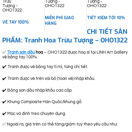
MIỄN PHÍ GIAO
TIẾT KIỆM TỚI 10%
VẼ TAY 100%
HÀNG
CHI TIẾT SẢN
PHẨM:
Tranh Hoa Trừu Tượng – OHO1322
✅
Tranh sơn dầu
hoa
– OHO1322 được hoạ sĩ tại LINH Art Gallery
vẽ bằng tay 100%.
✔️ Tranh được vẽ bằng tay tỉ mỉ, từng chi tiết.
✔️ Tranh được vẽ trên vải bố (toan vẽ) nhập khẩu.
✔️ Bằng sơn dầu nhập khẩu cao cấp.
✔️ Khung Composite Hàn Quốc/khung gỗ.
✔️ Móc và đinh treo chuyên dụng.
✅ Ngoài ra, giá trên có thể tăng/giảm tuỳ theo yêu cầu như: