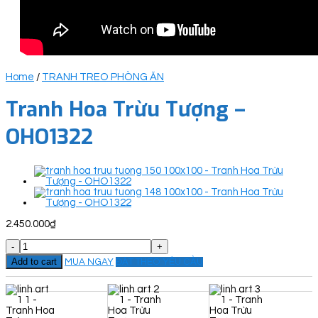
Home
/
TRANH TREO PHÒNG ĂN
Tranh Hoa Trừu Tượng –
OHO1322
2.450.000
₫
Tranh
Hoa
Add to cart
MUA NGAY
ĐẶT THEO YÊU CẦU
Trừu
Tượng
-
OHO1322
quantity