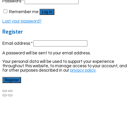
Password
*
Remember me
Log in
Lost your password?
Register
Email address
*
A password will be sent to your email address.
Your personal data will be used to support your experience
throughout this website, to manage access to your account, and
for other purposes described in our
privacy policy
.
Register