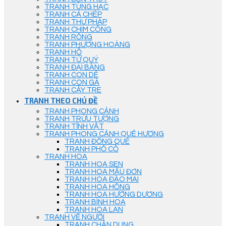
TRANH TÙNG HẠC
TRANH CÁ CHÉP
TRANH THƯ PHÁP
TRANH CHIM CÔNG
TRANH RỒNG
TRANH PHƯỢNG HOÀNG
TRANH HỔ
TRANH TỨ QUÝ
TRANH ĐẠI BÀNG
TRANH CON DÊ
TRANH CON GÀ
TRANH CÂY TRE
TRANH THEO CHỦ ĐỀ
TRANH PHONG CẢNH
TRANH TRỪU TƯỢNG
TRANH TĨNH VẬT
TRANH PHONG CẢNH QUÊ HƯƠNG
TRANH ĐỒNG QUÊ
TRANH PHỐ CỔ
TRANH HOA
TRANH HOA SEN
TRANH HOA MẪU ĐƠN
TRANH HOA ĐÀO MAI
TRANH HOA HỒNG
TRANH HOA HƯỚNG DƯƠNG
TRANH BÌNH HOA
TRANH HOA LAN
TRANH VẼ NGƯỜI
TRANH CHÂN DUNG