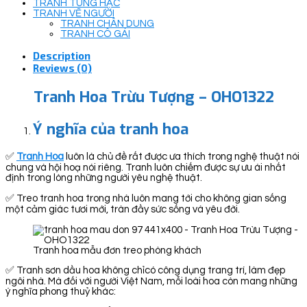
TRANH TÙNG HẠC
TRANH VẼ NGƯỜI
TRANH CHÂN DUNG
TRANH CÔ GÁI
Description
Reviews (0)
Tranh Hoa Trừu Tượng – OHO1322
Ý nghĩa của tranh hoa
✅
Tranh Hoa
luôn là chủ đề rất được ưa thích trong nghệ thuật nói
chung và hội hoạ nói riêng. Tranh luôn chiếm được sự ưu ái nhất
định trong lòng những người yêu nghệ thuật.
✅ Treo tranh hoa trong nhà luôn mang tới cho không gian sống
một cảm giác tươi mới, tràn đầy sức sống và yêu đời.
Tranh hoa mẫu đơn treo phòng khách
✅ Tranh sơn dầu hoa không chỉcó công dụng trang trí, làm đẹp
ngôi nhà. Mà đối với người Việt Nam, mỗi loài hoa còn mang những
ý nghĩa phong thuỷ khác: