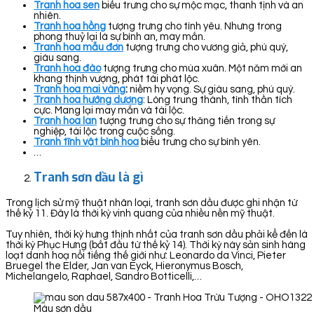
Tranh hoa sen
biểu trưng cho sự mộc mạc, thanh tịnh và an
nhiên.
Tranh hoa hồng
tượng trưng cho tình yêu. Nhưng trong
phong thuỷ lại là sự bình an, may mắn.
Tranh hoa mẫu đơn
tượng trưng cho vương giả, phú quý,
giàu sang.
Tranh hoa đào
tượng trưng cho mùa xuân. Một năm mới an
khang thịnh vượng, phát tài phát lộc.
Tranh hoa mai vàng
:
niềm hy vọng. Sự giàu sang, phú quý.
Tranh hoa hướng dương
: Lòng trung thành, tình thần tích
cực. Mang lại may mắn và tài lộc.
Tranh hoa lan
tượng trưng cho sự thăng tiến trong sự
nghiệp, tài lộc trong cuộc sống.
Tranh tĩnh vật bình hoa
biểu trưng cho sự bình yên.
…
Tranh sơn dầu là gì
Trong lịch sử mỹ thuật nhân loại, tranh sơn dầu được ghi nhận từ
thế kỷ 11. Đây là thời kỳ vinh quang của nhiều nền mỹ thuật.
Tuy nhiên, thời kỳ hưng thịnh nhất của tranh sơn dầu phải kể đến là
thời kỳ Phục Hưng (bắt đầu từ thế kỷ 14). Thời kỳ này sản sinh hàng
loạt danh hoạ nổi tiếng thế giới như: Leonardo da Vinci, Pieter
Bruegel the Elder, Jan van Eyck, Hieronymus Bosch,
Michelangelo, Raphael, Sandro Botticelli,…
Màu sơn dầu