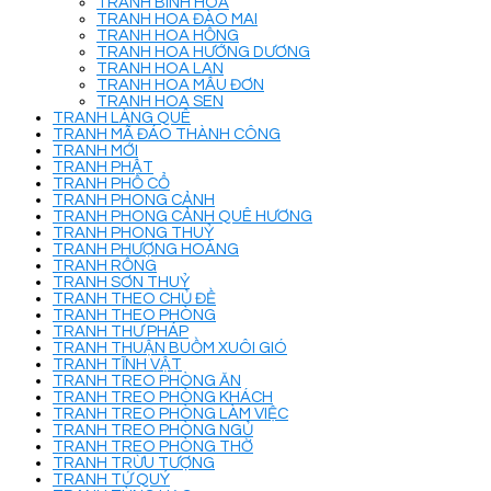
TRANH BÌNH HOA
TRANH HOA ĐÀO MAI
TRANH HOA HỒNG
TRANH HOA HƯỚNG DƯƠNG
TRANH HOA LAN
TRANH HOA MẪU ĐƠN
TRANH HOA SEN
TRANH LÀNG QUÊ
TRANH MÃ ĐÁO THÀNH CÔNG
TRANH MỚI
TRANH PHẬT
TRANH PHỐ CỔ
TRANH PHONG CẢNH
TRANH PHONG CẢNH QUÊ HƯƠNG
TRANH PHONG THUỶ
TRANH PHƯỢNG HOÀNG
TRANH RỒNG
TRANH SƠN THUỶ
TRANH THEO CHỦ ĐỀ
TRANH THEO PHÒNG
TRANH THƯ PHÁP
TRANH THUẬN BUỒM XUÔI GIÓ
TRANH TĨNH VẬT
TRANH TREO PHÒNG ĂN
TRANH TREO PHÒNG KHÁCH
TRANH TREO PHÒNG LÀM VIỆC
TRANH TREO PHÒNG NGỦ
TRANH TREO PHÒNG THỜ
TRANH TRỪU TƯỢNG
TRANH TỨ QUÝ