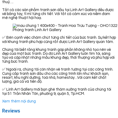
thuỷ….
Tất cả các sản phẩm tranh sơn dầu tại Linh Art Gallery đều được
vẽ bằng tay, tỉ mỉ từng chi tiết. Với tất cả cảm xúc và niềm đam
mê nghệ thuật hội hoạ.
Phòng tranh Linh Art Gallery
✅ Bên cạnh việc chăm chút từng chi tiết của bức tranh. Sự kết hợp
với khung tranh phù hợp cũng rất được Linh Art Gallery quan tâm.
Chúng tôi biết rằng khung tranh góp phần không nhỏ tạo nên vẻ
đẹp của một bức tranh. Do đó Linh Art Gallery luôn tìm tòi, sáng
tạo và cập nhật những mẫu khung đẹp, thời thượng và phù hợp với
từng bức tranh.
✅ Ngoài ra, chúng tôi còn nhận vẽ tranh tường tại các công trình.
Cung cấp tranh sơn dầu cho các công trình lớn như: khách sạn,
resort, khu nghỉ dưỡng, toà nhà, homestay…Với cam kết chất
lượng, giá cả và tiến độ.
✅ Linh Art Gallery mời bạn ghé thăm xưởng tranh của chúng tôi
tại 51 Trần Nhân Tôn, phường 9, quận 5, Tp.HCM.
Xem thêm nội dung
Reviews