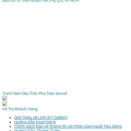
Địa chỉ: 51 Trần Nhân Tôn, P.9, Q.5, TP. HCM
Tranh Sơn Dầu Trần Phú Trên Social
Hỗ Trợ Khách Hàng
Giới thiệu về Linh Art Gallery
Hướng dẫn mua hàng
Chính sách bảo vệ thông tin cá nhân của người tiêu dùng
Hướng Dẫn Thanh Toán