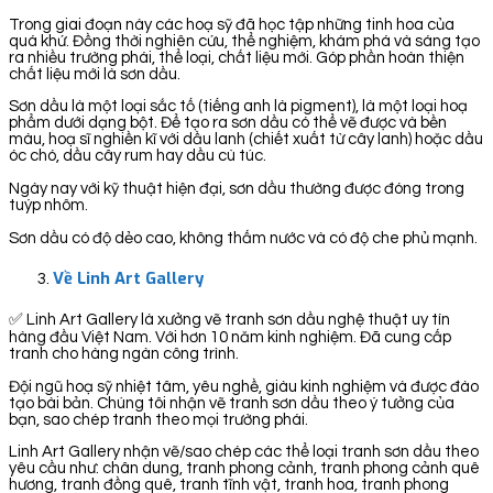
Trong giai đoạn này các hoạ sỹ đã học tập những tinh hoa của
quá khứ. Đồng thời nghiên cứu, thể nghiệm, khám phá và sáng tạo
ra nhiều trường phái, thể loại, chất liệu mới. Góp phần hoàn thiện
chất liệu mới là sơn dầu.
Sơn dầu là một loại sắc tố (tiếng anh là pigment), là một loại hoạ
phẩm dưới dạng bột. Để tạo ra sơn dầu có thể vẽ được và bền
màu, hoạ sĩ nghiền kĩ với dầu lanh (chiết xuất từ cây lanh) hoặc dầu
óc chó, dầu cây rum hay dầu cù túc.
Ngày nay với kỹ thuật hiện đại, sơn dầu thường được đóng trong
tuýp nhôm.
Sơn dầu có độ dẻo cao, không thấm nước và có độ che phủ mạnh.
Về Linh Art Gallery
✅ Linh Art Gallery là xưởng vẽ tranh sơn dầu nghệ thuật uy tín
hàng đầu Việt Nam. Với hơn 10 năm kinh nghiệm. Đã cung cấp
tranh cho hàng ngàn công trình.
Đội ngũ hoạ sỹ nhiệt tâm, yêu nghề, giàu kinh nghiệm và được đào
tạo bài bản. Chúng tôi nhận vẽ tranh sơn dầu theo ý tưởng của
bạn, sao chép tranh theo mọi trường phái.
Linh Art Gallery nhận vẽ/sao chép các thể loại tranh sơn dầu theo
yêu cầu như: chân dung, tranh phong cảnh, tranh phong cảnh quê
hương, tranh đồng quê, tranh tĩnh vật, tranh hoa, tranh phong