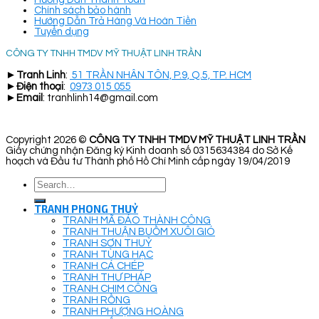
Chính sách bảo hành
Hướng Dẫn Trả Hàng Và Hoàn Tiền
Tuyển dụng
CÔNG TY TNHH TMDV MỸ THUẬT LINH TRẦN
►
Tranh Linh
:
51 TRẦN NHÂN TÔN, P.9, Q.5, TP. HCM
►
Điện thoại
:
0973 015 055
►
Email
: tranhlinh14@gmail.com
Copyright 2026 ©
CÔNG TY TNHH TMDV MỸ THUẬT LINH TRẦN
Giấy chứng nhận Đăng ký Kinh doanh số 0315634384 do Sở Kế
hoạch và Đầu tư Thành phố Hồ Chí Minh cấp ngày 19/04/2019
Search
for:
TRANH PHONG THUỶ
TRANH MÃ ĐÁO THÀNH CÔNG
TRANH THUẬN BUỒM XUÔI GIÓ
TRANH SƠN THUỶ
TRANH TÙNG HẠC
TRANH CÁ CHÉP
TRANH THƯ PHÁP
TRANH CHIM CÔNG
TRANH RỒNG
TRANH PHƯỢNG HOÀNG