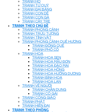
TRANH HỔ
TRANH TỨ QUÝ
TRANH ĐẠI BÀNG
TRANH CON DÊ
TRANH CON GÀ
TRANH CÂY TRE
TRANH THEO CHỦ ĐỀ
TRANH PHONG CẢNH
TRANH TRỪU TƯỢNG
TRANH TĨNH VẬT
TRANH PHONG CẢNH QUÊ HƯƠNG
TRANH ĐỒNG QUÊ
TRANH PHỐ CỔ
TRANH HOA
TRANH HOA SEN
TRANH HOA MẪU ĐƠN
TRANH HOA ĐÀO MAI
TRANH HOA HỒNG
TRANH HOA HƯỚNG DƯƠNG
TRANH BÌNH HOA
TRANH HOA LAN
TRANH VẼ NGƯỜI
TRANH CHÂN DUNG
TRANH CÔ GÁI
TRANH CÔNG GIÁO
TRANH PHẬT
TRANH HIỆN ĐẠI
TRANH THEO PHÒNG