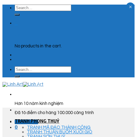
×
Skip
Search
to
for:
content
0
Cart
No products in the cart.
Search
for:
Hơn 10 năm kinh nghiệm
Đã tô điểm cho hàng 100.000 công trình
TRANH PHONG THUỶ
Góc Tư Vấn
0
TRANH MÃ ĐÁO THÀNH CÔNG
TRANH THUẬN BUỒM XUÔI GIÓ
TRANH SƠN THUỶ