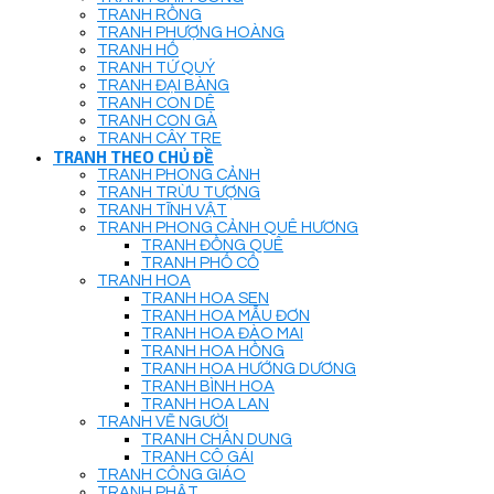
TRANH RỒNG
TRANH PHƯỢNG HOÀNG
TRANH HỔ
TRANH TỨ QUÝ
TRANH ĐẠI BÀNG
TRANH CON DÊ
TRANH CON GÀ
TRANH CÂY TRE
TRANH THEO CHỦ ĐỀ
TRANH PHONG CẢNH
TRANH TRỪU TƯỢNG
TRANH TĨNH VẬT
TRANH PHONG CẢNH QUÊ HƯƠNG
TRANH ĐỒNG QUÊ
TRANH PHỐ CỔ
TRANH HOA
TRANH HOA SEN
TRANH HOA MẪU ĐƠN
TRANH HOA ĐÀO MAI
TRANH HOA HỒNG
TRANH HOA HƯỚNG DƯƠNG
TRANH BÌNH HOA
TRANH HOA LAN
TRANH VẼ NGƯỜI
TRANH CHÂN DUNG
TRANH CÔ GÁI
TRANH CÔNG GIÁO
TRANH PHẬT