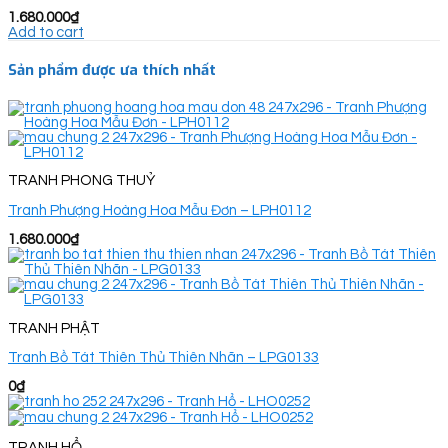
1.680.000
₫
Add to cart
Sản phẩm được ưa thích nhất
TRANH PHONG THUỶ
Tranh Phượng Hoàng Hoa Mẫu Đơn – LPH0112
1.680.000
₫
TRANH PHẬT
Tranh Bồ Tát Thiên Thủ Thiên Nhãn – LPG0133
0
₫
TRANH HỔ