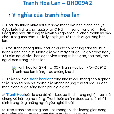
Tranh Hoa Lan – OHO0942
Ý nghĩa của tranh hoa lan
✅ Hoa lan thuần khiết với sức sống mãnh liệt nên trong tình yêu
được biểu trưng cho người phụ nữ: Nữ tính, sang trọng và trí tuệ.
Đồng thời hoa lan cũng thể hiện sự nghiêm túc, chân thành và bền
chặt trong tình cảm. Đó là lý do phụ nữ rất thích được tặng hoa
lan.
✅ Còn trong phong thuỷ, hoa lan được coi là trung tâm thu hút
năng lượng tích cực. Mang đến vận may, tài lộc. Do đó, trong ngày
Tết của người Việt, bên cạnh việc trang trí hoa đào, hoa mai, mọi
người còn trang trí hoa lan.
Tranh hoa lan trắng treo phòng khách
✅ Thế nên, treo
tranh hoa lan
trong nhà là cầu mong cho sự phát
triển, sinh sôi nảy nở, thăng tiến không ngừng của tài lộc. Sự viên
mãn trong cuộc sống hạnh phúc gia đình.
✅
Tranh Hoa
luôn là chủ đề rất được ưa thích trong nghệ thuật nói
chung và hội hoạ nói riêng. Tranh luôn chiếm được sự ưu ái nhất
định trong lòng những người yêu nghệ thuật.
✅ Treo tranh hoa trong nhà luôn mang tới cho không gian sống