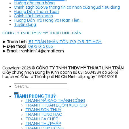
Hướng dẫn mua hàng
Chính sách bảo vệ thông tin cá nhân của người tiêu dùng
Hướng Dẫn Thanh Toán
Chính sách bảo hành
Hướng Dẫn Trả Hàng Và Hoàn Tiền
Tuyển dụng
CÔNG TY TNHH TMDV MỸ THUẬT LINH TRẦN
►
Tranh Linh
:
51 TRẦN NHÂN TÔN, P.9, Q.5, TP. HCM
►
Điện thoại
:
0973 015 055
►
Email
: tranhlinh14@gmail.com
Copyright 2026 ©
CÔNG TY TNHH TMDV MỸ THUẬT LINH TRẦN
Giấy chứng nhận Đăng ký Kinh doanh số 0315634384 do Sở Kế
hoạch và Đầu tư Thành phố Hồ Chí Minh cấp ngày 19/04/2019
Search
for:
TRANH PHONG THUỶ
TRANH MÃ ĐÁO THÀNH CÔNG
TRANH THUẬN BUỒM XUÔI GIÓ
TRANH SƠN THUỶ
TRANH TÙNG HẠC
TRANH CÁ CHÉP
TRANH THƯ PHÁP
TRANH CHIM CÔNG