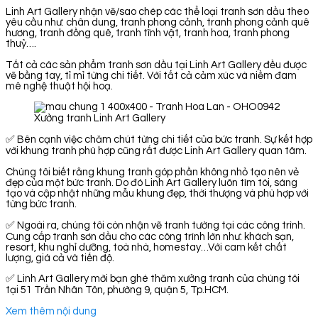
Linh Art Gallery nhận vẽ/sao chép các thể loại tranh sơn dầu theo
yêu cầu như: chân dung, tranh phong cảnh, tranh phong cảnh quê
hương, tranh đồng quê, tranh tĩnh vật, tranh hoa, tranh phong
thuỷ….
Tất cả các sản phẩm tranh sơn dầu tại Linh Art Gallery đều được
vẽ bằng tay, tỉ mỉ từng chi tiết. Với tất cả cảm xúc và niềm đam
mê nghệ thuật hội hoạ.
Xưởng tranh Linh Art Gallery
✅ Bên cạnh việc chăm chút từng chi tiết của bức tranh. Sự kết hợp
với khung tranh phù hợp cũng rất được Linh Art Gallery quan tâm.
Chúng tôi biết rằng khung tranh góp phần không nhỏ tạo nên vẻ
đẹp của một bức tranh. Do đó Linh Art Gallery luôn tìm tòi, sáng
tạo và cập nhật những mẫu khung đẹp, thời thượng và phù hợp với
từng bức tranh.
✅ Ngoài ra, chúng tôi còn nhận vẽ tranh tường tại các công trình.
Cung cấp tranh sơn dầu cho các công trình lớn như: khách sạn,
resort, khu nghỉ dưỡng, toà nhà, homestay…Với cam kết chất
lượng, giá cả và tiến độ.
✅ Linh Art Gallery mời bạn ghé thăm xưởng tranh của chúng tôi
tại 51 Trần Nhân Tôn, phường 9, quận 5, Tp.HCM.
Xem thêm nội dung