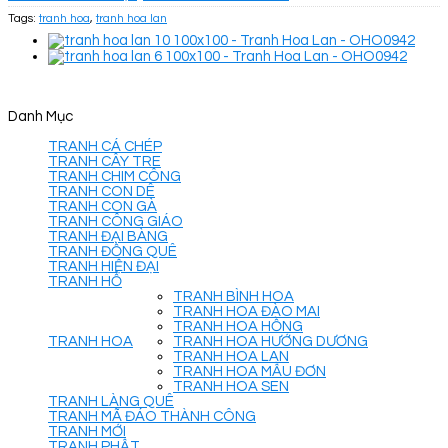
Tags:
tranh hoa
,
tranh hoa lan
Danh Mục
TRANH CÁ CHÉP
TRANH CÂY TRE
TRANH CHIM CÔNG
TRANH CON DÊ
TRANH CON GÀ
TRANH CÔNG GIÁO
TRANH ĐẠI BÀNG
TRANH ĐỒNG QUÊ
TRANH HIỆN ĐẠI
TRANH HỔ
TRANH BÌNH HOA
TRANH HOA ĐÀO MAI
TRANH HOA HỒNG
TRANH HOA
TRANH HOA HƯỚNG DƯƠNG
TRANH HOA LAN
TRANH HOA MẪU ĐƠN
TRANH HOA SEN
TRANH LÀNG QUÊ
TRANH MÃ ĐÁO THÀNH CÔNG
TRANH MỚI
TRANH PHẬT