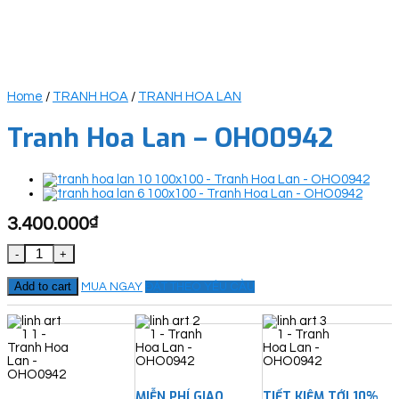
Home
/
TRANH HOA
/
TRANH HOA LAN
Tranh Hoa Lan – OHO0942
3.400.000
₫
Tranh Hoa Lan - OHO0942 quantity
Add to cart
MUA NGAY
ĐẶT THEO YÊU CẦU
MIỄN PHÍ GIAO
TIẾT KIỆM TỚI 10%