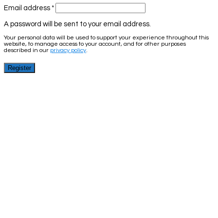
Email address
*
A password will be sent to your email address.
Your personal data will be used to support your experience throughout this
website, to manage access to your account, and for other purposes
described in our
privacy policy
.
Register