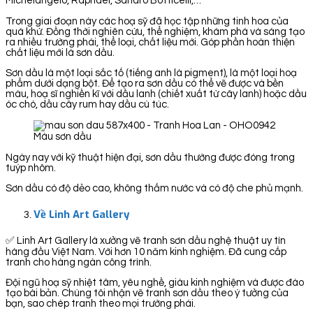
Michelangelo, Raphael, Sandro Botticelli,…
Trong giai đoạn này các hoạ sỹ đã học tập những tinh hoa của
quá khứ. Đồng thời nghiên cứu, thể nghiệm, khám phá và sáng tạo
ra nhiều trường phái, thể loại, chất liệu mới. Góp phần hoàn thiện
chất liệu mới là sơn dầu.
Sơn dầu là một loại sắc tố (tiếng anh là pigment), là một loại hoạ
phẩm dưới dạng bột. Để tạo ra sơn dầu có thể vẽ được và bền
màu, hoạ sĩ nghiền kĩ với dầu lanh (chiết xuất từ cây lanh) hoặc dầu
óc chó, dầu cây rum hay dầu cù túc.
Màu sơn dầu
Ngày nay với kỹ thuật hiện đại, sơn dầu thường được đóng trong
tuýp nhôm.
Sơn dầu có độ dẻo cao, không thấm nước và có độ che phủ mạnh.
Về Linh Art Gallery
✅ Linh Art Gallery là xưởng vẽ tranh sơn dầu nghệ thuật uy tín
hàng đầu Việt Nam. Với hơn 10 năm kinh nghiệm. Đã cung cấp
tranh cho hàng ngàn công trình.
Đội ngũ hoạ sỹ nhiệt tâm, yêu nghề, giàu kinh nghiệm và được đào
tạo bài bản. Chúng tôi nhận vẽ tranh sơn dầu theo ý tưởng của
bạn, sao chép tranh theo mọi trường phái.