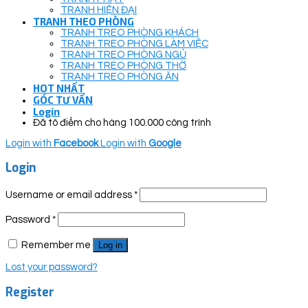
TRANH HIỆN ĐẠI
TRANH THEO PHÒNG
TRANH TREO PHÒNG KHÁCH
TRANH TREO PHÒNG LÀM VIỆC
TRANH TREO PHÒNG NGỦ
TRANH TREO PHÒNG THỜ
TRANH TREO PHÒNG ĂN
HOT NHẤT
GÓC TƯ VẤN
Login
Đã tô điểm cho hàng 100.000 công trình
Login with
Facebook
Login with
Google
Login
Username or email address
*
Password
*
Remember me
Log in
Lost your password?
Register