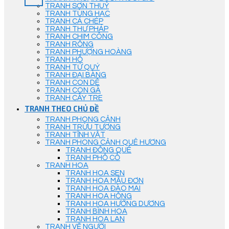
TRANH SƠN THUỶ
TRANH TÙNG HẠC
TRANH CÁ CHÉP
TRANH THƯ PHÁP
TRANH CHIM CÔNG
TRANH RỒNG
TRANH PHƯỢNG HOÀNG
TRANH HỔ
TRANH TỨ QUÝ
TRANH ĐẠI BÀNG
TRANH CON DÊ
TRANH CON GÀ
TRANH CÂY TRE
TRANH THEO CHỦ ĐỀ
TRANH PHONG CẢNH
TRANH TRỪU TƯỢNG
TRANH TĨNH VẬT
TRANH PHONG CẢNH QUÊ HƯƠNG
TRANH ĐỒNG QUÊ
TRANH PHỐ CỔ
TRANH HOA
TRANH HOA SEN
TRANH HOA MẪU ĐƠN
TRANH HOA ĐÀO MAI
TRANH HOA HỒNG
TRANH HOA HƯỚNG DƯƠNG
TRANH BÌNH HOA
TRANH HOA LAN
TRANH VẼ NGƯỜI