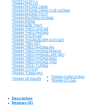
TRANH PHỐ CỔ
TRANH PHONG CẢNH
TRANH PHONG CẢNH QUÊ HƯƠNG
TRANH PHONG THUỶ
TRANH PHƯỢNG HOÀNG
TRANH RỒNG
TRANH SƠN THUỶ
TRANH THEO CHỦ ĐỀ
TRANH THEO PHÒNG
TRANH THƯ PHÁP
TRANH THUẬN BUỒM XUÔI GIÓ
TRANH TĨNH VẬT
TRANH TREO PHÒNG ĂN
TRANH TREO PHÒNG KHÁCH
TRANH TREO PHÒNG LÀM VIỆC
TRANH TREO PHÒNG NGỦ
TRANH TREO PHÒNG THỜ
TRANH TRỪU TƯỢNG
TRANH TỨ QUÝ
TRANH TÙNG HẠC
TRANH CHÂN DUNG
TRANH VẼ NGƯỜI
TRANH CÔ GÁI
Description
Reviews (0)