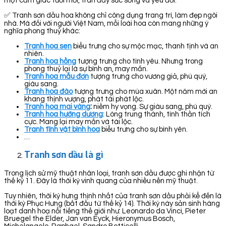
một cảm giác tươi mới, tràn đầy sức sống và yêu đời.
✅ Tranh sơn dầu hoa không chỉ công dụng trang trí, làm đẹp ngôi
nhà. Mà đối với người Việt Nam, mỗi loài hoa còn mang những ý
nghĩa phong thuỷ khác:
Tranh hoa sen
biểu trưng cho sự mộc mạc, thanh tịnh và an
nhiên.
Tranh hoa hồng
tượng trưng cho tình yêu. Nhưng trong
phong thuỷ lại là sự bình an, may mắn.
Tranh hoa mẫu đơn
tượng trưng cho vương giả, phú quý,
giàu sang.
Tranh hoa đào
tượng trưng cho mùa xuân. Một năm mới an
khang thịnh vượng, phát tài phát lộc.
Tranh hoa mai vàng
:
niềm hy vọng. Sự giàu sang, phú quý.
Tranh hoa hướng dương
: Lòng trung thành, tình thần tích
cực. Mang lại may mắn và tài lộc.
Tranh tĩnh vật bình hoa
biểu trưng cho sự bình yên.
…
Tranh sơn dầu là gì
Trong lịch sử mỹ thuật nhân loại, tranh sơn dầu được ghi nhận từ
thế kỷ 11. Đây là thời kỳ vinh quang của nhiều nền mỹ thuật.
Tuy nhiên, thời kỳ hưng thịnh nhất của tranh sơn dầu phải kể đến là
thời kỳ Phục Hưng (bắt đầu từ thế kỷ 14). Thời kỳ này sản sinh hàng
loạt danh hoạ nổi tiếng thế giới như: Leonardo da Vinci, Pieter
Bruegel the Elder, Jan van Eyck, Hieronymus Bosch,