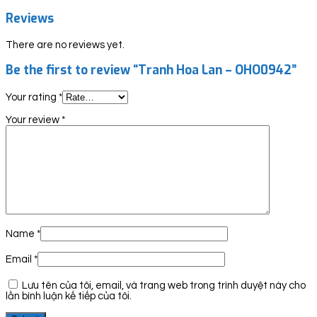
Reviews
There are no reviews yet.
Be the first to review “Tranh Hoa Lan – OHO0942”
Your rating
*
Your review
*
Name
*
Email
*
Lưu tên của tôi, email, và trang web trong trình duyệt này cho
lần bình luận kế tiếp của tôi.