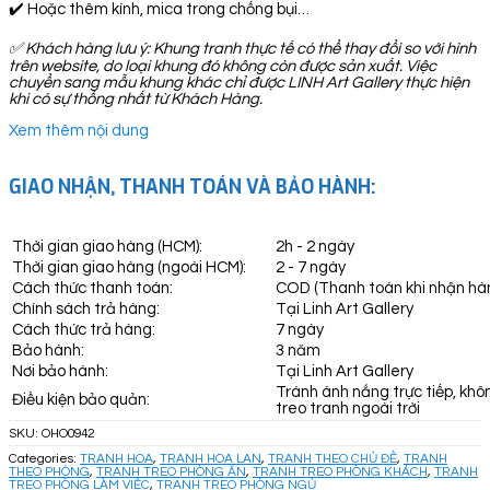
✔️ Hoặc thêm kính, mica trong chống bụi…
✅
Khách hàng lưu ý: Khung tranh thực tế có thể thay đổi so với hình
trên website, do loại khung đó không còn được sản xuất. Việc
chuyển sang mẫu khung khác chỉ được LINH Art Gallery thực hiện
khi có sự thống nhất từ Khách Hàng.
Xem thêm nội dung
GIAO NHẬN, THANH TOÁN VÀ BẢO HÀNH:
Thời gian giao hàng (HCM):
2h - 2 ngày
Thời gian giao hàng (ngoài HCM):
2 - 7 ngày
Cách thức thanh toán:
COD (Thanh toán khi nhận hà
Chính sách trả hàng:
Tại Linh Art Gallery
Cách thức trả hàng:
7 ngày
Bảo hành:
3 năm
Nơi bảo hành:
Tại Linh Art Gallery
Tránh ánh nắng trực tiếp, khô
Điều kiện bảo quản:
treo tranh ngoài trời
SKU:
OHO0942
Categories:
TRANH HOA
,
TRANH HOA LAN
,
TRANH THEO CHỦ ĐỀ
,
TRANH
THEO PHÒNG
,
TRANH TREO PHÒNG ĂN
,
TRANH TREO PHÒNG KHÁCH
,
TRANH
TREO PHÒNG LÀM VIỆC
,
TRANH TREO PHÒNG NGỦ