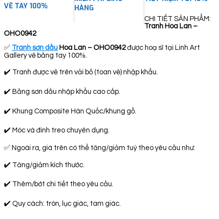
VẼ TAY 100%
HÀNG
CHI TIẾT SẢN PHẨM:
Tranh Hoa Lan –
OHO0942
✅
Tranh sơn dầu
Hoa Lan – OHO0942
được hoạ sĩ tại Linh Art
Gallery vẽ bằng tay 100%.
✔️ Tranh được vẽ trên vải bố (toan vẽ) nhập khẩu.
✔️ Bằng sơn dầu nhập khẩu cao cấp.
✔️ Khung Composite Hàn Quốc/khung gỗ.
✔️ Móc và đinh treo chuyên dụng.
✅ Ngoài ra, giá trên có thể tăng/giảm tuỳ theo yêu cầu như:
✔️ Tăng/giảm kích thước.
✔️ Thêm/bớt chi tiết theo yêu cầu.
✔️ Quy cách: tròn, lục giác, tam giác.