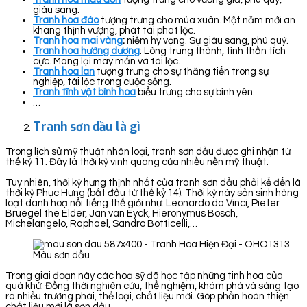
giàu sang.
Tranh hoa đào
tượng trưng cho mùa xuân. Một năm mới an
khang thịnh vượng, phát tài phát lộc.
Tranh hoa mai vàng
:
niềm hy vọng. Sự giàu sang, phú quý.
Tranh hoa hướng dương
: Lòng trung thành, tình thần tích
cực. Mang lại may mắn và tài lộc.
Tranh hoa lan
tượng trưng cho sự thăng tiến trong sự
nghiệp, tài lộc trong cuộc sống.
Tranh tĩnh vật bình hoa
biểu trưng cho sự bình yên.
…
Tranh sơn dầu là gì
Trong lịch sử mỹ thuật nhân loại, tranh sơn dầu được ghi nhận từ
thế kỷ 11. Đây là thời kỳ vinh quang của nhiều nền mỹ thuật.
Tuy nhiên, thời kỳ hưng thịnh nhất của tranh sơn dầu phải kể đến là
thời kỳ Phục Hưng (bắt đầu từ thế kỷ 14). Thời kỳ này sản sinh hàng
loạt danh hoạ nổi tiếng thế giới như: Leonardo da Vinci, Pieter
Bruegel the Elder, Jan van Eyck, Hieronymus Bosch,
Michelangelo, Raphael, Sandro Botticelli,…
Màu sơn dầu
Trong giai đoạn này các hoạ sỹ đã học tập những tinh hoa của
quá khứ. Đồng thời nghiên cứu, thể nghiệm, khám phá và sáng tạo
ra nhiều trường phái, thể loại, chất liệu mới. Góp phần hoàn thiện
chất liệu mới là sơn dầu.