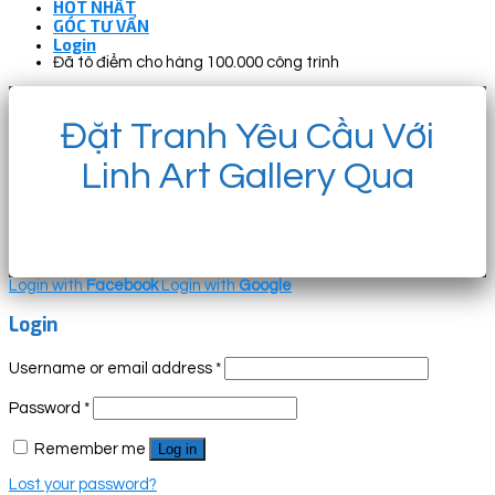
HOT NHẤT
GÓC TƯ VẤN
Login
Đã tô điểm cho hàng 100.000 công trình
Đặt Tranh Yêu Cầu Với
Linh Art Gallery Qua
Login with
Facebook
Login with
Google
Login
Username or email address
*
Password
*
Remember me
Log in
Lost your password?