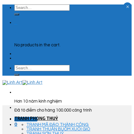
×
Skip
Search
to
for:
content
0
Cart
No products in the cart.
Search
for:
Hơn 10 năm kinh nghiệm
Đã tô điểm cho hàng 100.000 công trình
TRANH PHONG THUỶ
Góc Tư Vấn
0
TRANH MÃ ĐÁO THÀNH CÔNG
TRANH THUẬN BUỒM XUÔI GIÓ
TRANH SƠN THUỶ