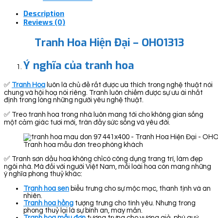
Description
Reviews (0)
Tranh Hoa Hiện Đại – OHO1313
Ý nghĩa của tranh hoa
✅
Tranh Hoa
luôn là chủ đề rất được ưa thích trong nghệ thuật nói
chung và hội hoạ nói riêng. Tranh luôn chiếm được sự ưu ái nhất
định trong lòng những người yêu nghệ thuật.
✅ Treo tranh hoa trong nhà luôn mang tới cho không gian sống
một cảm giác tươi mới, tràn đầy sức sống và yêu đời.
Tranh hoa mẫu đơn treo phòng khách
✅ Tranh sơn dầu hoa không chỉcó công dụng trang trí, làm đẹp
ngôi nhà. Mà đối với người Việt Nam, mỗi loài hoa còn mang những
ý nghĩa phong thuỷ khác:
Tranh hoa sen
biểu trưng cho sự mộc mạc, thanh tịnh và an
nhiên.
Tranh hoa hồng
tượng trưng cho tình yêu. Nhưng trong
phong thuỷ lại là sự bình an, may mắn.
Tranh hoa mẫu đơn
tượng trưng cho vương giả, phú quý,