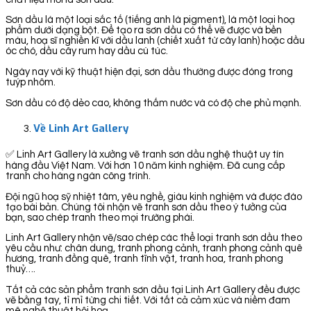
Sơn dầu là một loại sắc tố (tiếng anh là pigment), là một loại hoạ
phẩm dưới dạng bột. Để tạo ra sơn dầu có thể vẽ được và bền
màu, hoạ sĩ nghiền kĩ với dầu lanh (chiết xuất từ cây lanh) hoặc dầu
óc chó, dầu cây rum hay dầu cù túc.
Ngày nay với kỹ thuật hiện đại, sơn dầu thường được đóng trong
tuýp nhôm.
Sơn dầu có độ dẻo cao, không thấm nước và có độ che phủ mạnh.
Về Linh Art Gallery
✅ Linh Art Gallery là xưởng vẽ tranh sơn dầu nghệ thuật uy tín
hàng đầu Việt Nam. Với hơn 10 năm kinh nghiệm. Đã cung cấp
tranh cho hàng ngàn công trình.
Đội ngũ hoạ sỹ nhiệt tâm, yêu nghề, giàu kinh nghiệm và được đào
tạo bài bản. Chúng tôi nhận vẽ tranh sơn dầu theo ý tưởng của
bạn, sao chép tranh theo mọi trường phái.
Linh Art Gallery nhận vẽ/sao chép các thể loại tranh sơn dầu theo
yêu cầu như: chân dung, tranh phong cảnh, tranh phong cảnh quê
hương, tranh đồng quê, tranh tĩnh vật, tranh hoa, tranh phong
thuỷ….
Tất cả các sản phẩm tranh sơn dầu tại Linh Art Gallery đều được
vẽ bằng tay, tỉ mỉ từng chi tiết. Với tất cả cảm xúc và niềm đam
mê nghệ thuật hội hoạ.