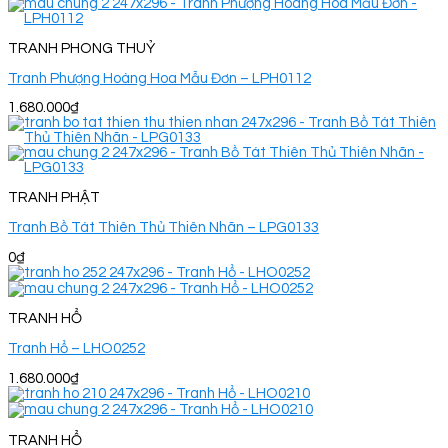
TRANH PHONG THUỶ
Tranh Phượng Hoàng Hoa Mẫu Đơn – LPH0112
1.680.000
₫
TRANH PHẬT
Tranh Bồ Tát Thiên Thủ Thiên Nhãn – LPG0133
0
₫
TRANH HỔ
Tranh Hổ – LHO0252
1.680.000
₫
TRANH HỔ