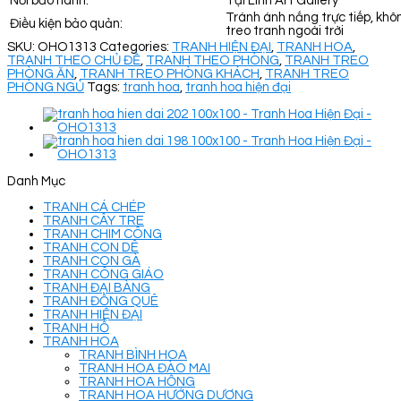
Nơi bảo hành:
Tại Linh Art Gallery
Tránh ánh nắng trực tiếp, khô
Điều kiện bảo quản:
treo tranh ngoài trời
SKU:
OHO1313
Categories:
TRANH HIỆN ĐẠI
,
TRANH HOA
,
TRANH THEO CHỦ ĐỀ
,
TRANH THEO PHÒNG
,
TRANH TREO
PHÒNG ĂN
,
TRANH TREO PHÒNG KHÁCH
,
TRANH TREO
PHÒNG NGỦ
Tags:
tranh hoa
,
tranh hoa hiện đại
Danh Mục
TRANH CÁ CHÉP
TRANH CÂY TRE
TRANH CHIM CÔNG
TRANH CON DÊ
TRANH CON GÀ
TRANH CÔNG GIÁO
TRANH ĐẠI BÀNG
TRANH ĐỒNG QUÊ
TRANH HIỆN ĐẠI
TRANH HỔ
TRANH HOA
TRANH BÌNH HOA
TRANH HOA ĐÀO MAI
TRANH HOA HỒNG
TRANH HOA HƯỚNG DƯƠNG