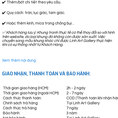
✔️ Thêm/bớt chi tiết theo yêu cầu.
✔️ Quy cách: tròn, lục giác, tam giác.
✔️ Hoặc thêm kính, mica trong chống bụi…
✅
Khách hàng lưu ý: Khung tranh thực tế có thể thay đổi so với hình
trên website, do loại khung đó không còn được sản xuất. Việc
chuyển sang mẫu khung khác chỉ được Linh Art Gallery thực hiện
khi có sự thống nhất từ Khách Hàng.
Xem thêm nội dung
GIAO NHẬN, THANH TOÁN VÀ BẢO HÀNH:
Thời gian giao hàng (HCM):
2h - 2 ngày
Thời gian giao hàng (ngoài HCM):
2 - 7 ngày
Cách thức thanh toán:
COD (Thanh toán khi nhận hà
Chính sách trả hàng:
Tại Linh Art Gallery
Cách thức trả hàng:
7 ngày
Bảo hành:
3 năm