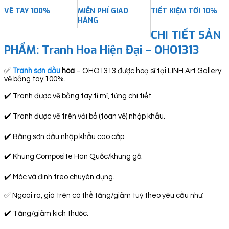
VẼ TAY 100%
MIỄN PHÍ GIAO
TIẾT KIỆM TỚI 10%
HÀNG
CHI TIẾT SẢN
PHẨM:
Tranh Hoa Hiện Đại – OHO1313
✅
Tranh sơn dầu
hoa
– OHO1313 được hoạ sĩ tại LINH Art Gallery
vẽ bằng tay 100%.
✔️ Tranh được vẽ bằng tay tỉ mỉ, từng chi tiết.
✔️ Tranh được vẽ trên vải bố (toan vẽ) nhập khẩu.
✔️ Bằng sơn dầu nhập khẩu cao cấp.
✔️ Khung Composite Hàn Quốc/khung gỗ.
✔️ Móc và đinh treo chuyên dụng.
✅ Ngoài ra, giá trên có thể tăng/giảm tuỳ theo yêu cầu như:
✔️ Tăng/giảm kích thước.