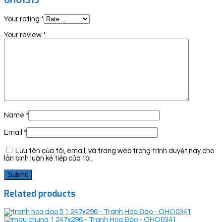
OHO1313”
Your rating
*
Your review
*
Name
*
Email
*
Lưu tên của tôi, email, và trang web trong trình duyệt này cho
lần bình luận kế tiếp của tôi.
Related products