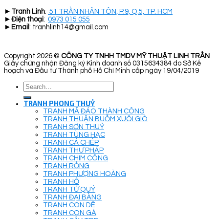
►
Tranh Linh
:
51 TRẦN NHÂN TÔN, P.9, Q.5, TP. HCM
►
Điện thoại
:
0973 015 055
►
Email
: tranhlinh14@gmail.com
Copyright 2026 ©
CÔNG TY TNHH TMDV MỸ THUẬT LINH TRẦN
Giấy chứng nhận Đăng ký Kinh doanh số 0315634384 do Sở Kế
hoạch và Đầu tư Thành phố Hồ Chí Minh cấp ngày 19/04/2019
Search
for:
TRANH PHONG THUỶ
TRANH MÃ ĐÁO THÀNH CÔNG
TRANH THUẬN BUỒM XUÔI GIÓ
TRANH SƠN THUỶ
TRANH TÙNG HẠC
TRANH CÁ CHÉP
TRANH THƯ PHÁP
TRANH CHIM CÔNG
TRANH RỒNG
TRANH PHƯỢNG HOÀNG
TRANH HỔ
TRANH TỨ QUÝ
TRANH ĐẠI BÀNG
TRANH CON DÊ
TRANH CON GÀ