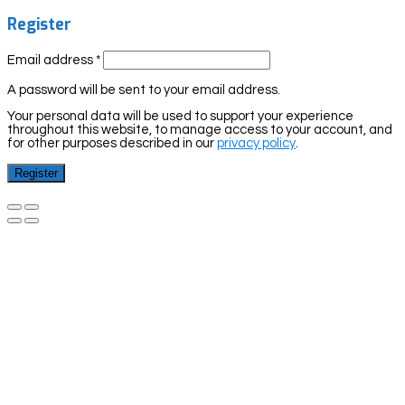
Register
Email address
*
A password will be sent to your email address.
Your personal data will be used to support your experience
throughout this website, to manage access to your account, and
for other purposes described in our
privacy policy
.
Register