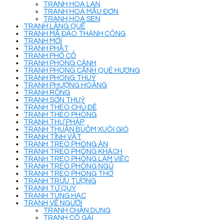
TRANH HOA LAN
TRANH HOA MẪU ĐƠN
TRANH HOA SEN
TRANH LÀNG QUÊ
TRANH MÃ ĐÁO THÀNH CÔNG
TRANH MỚI
TRANH PHẬT
TRANH PHỐ CỔ
TRANH PHONG CẢNH
TRANH PHONG CẢNH QUÊ HƯƠNG
TRANH PHONG THUỶ
TRANH PHƯỢNG HOÀNG
TRANH RỒNG
TRANH SƠN THUỶ
TRANH THEO CHỦ ĐỀ
TRANH THEO PHÒNG
TRANH THƯ PHÁP
TRANH THUẬN BUỒM XUÔI GIÓ
TRANH TĨNH VẬT
TRANH TREO PHÒNG ĂN
TRANH TREO PHÒNG KHÁCH
TRANH TREO PHÒNG LÀM VIỆC
TRANH TREO PHÒNG NGỦ
TRANH TREO PHÒNG THỜ
TRANH TRỪU TƯỢNG
TRANH TỨ QUÝ
TRANH TÙNG HẠC
TRANH VẼ NGƯỜI
TRANH CHÂN DUNG
TRANH CÔ GÁI