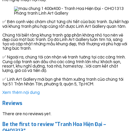
Phòng tranh Linh Art Gallery
✅ Bên cạnh việc chăm chút từng chi tiết của bức tranh. Sự kết hợp
với khung tranh phù hợp cũng rất được Linh Art Gallery quan tâm.
Chúng tôi biết rằng khung tranh góp phần không nhỏ tạo nên vẻ
đẹp của một bức tranh. Do đó Linh Art Gallery luôn tìm tòi, sáng
tạo và cập nhật những mẫu khung đẹp, thời thượng và phù hợp với
từng bức tranh.
✅ Ngoài ra, chúng tôi còn nhận vẽ tranh tường tại các công trình.
Cung cấp tranh sơn dầu cho các công trình lớn như: khách sạn,
resort, khu nghỉ dưỡng, toà nhà, homestay…Với cam kết chất
lượng, giá cả và tiến độ.
✅ Linh Art Gallery mời bạn ghé thăm xưởng tranh của chúng tôi
tại 51 Trần Nhân Tôn, phường 9, quận 5, Tp.HCM.
Xem thêm nội dung
Reviews
There are no reviews yet.
Be the first to review “Tranh Hoa Hiện Đại –