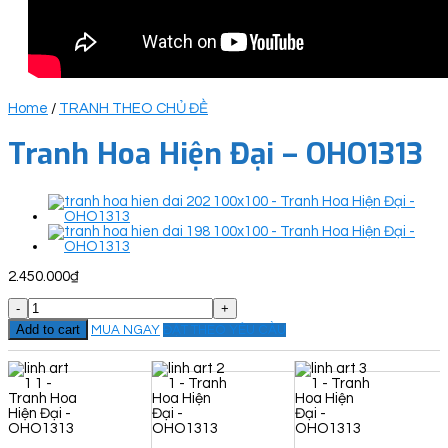
Home
/
TRANH THEO CHỦ ĐỀ
Tranh Hoa Hiện Đại – OHO1313
2.450.000
₫
Tranh
Hoa
Add to cart
MUA NGAY
ĐẶT THEO YÊU CẦU
Hiện
Đại
-
OHO1313
quantity