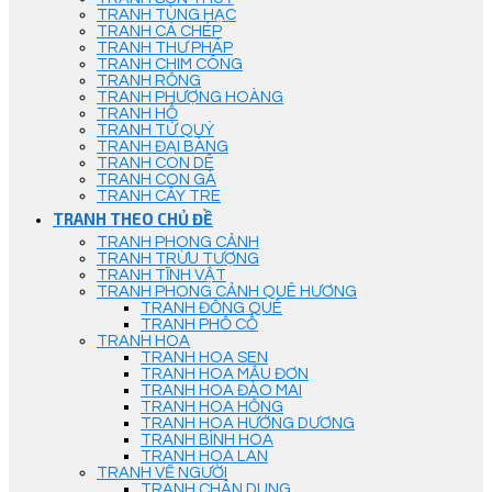
TRANH TÙNG HẠC
TRANH CÁ CHÉP
TRANH THƯ PHÁP
TRANH CHIM CÔNG
TRANH RỒNG
TRANH PHƯỢNG HOÀNG
TRANH HỔ
TRANH TỨ QUÝ
TRANH ĐẠI BÀNG
TRANH CON DÊ
TRANH CON GÀ
TRANH CÂY TRE
TRANH THEO CHỦ ĐỀ
TRANH PHONG CẢNH
TRANH TRỪU TƯỢNG
TRANH TĨNH VẬT
TRANH PHONG CẢNH QUÊ HƯƠNG
TRANH ĐỒNG QUÊ
TRANH PHỐ CỔ
TRANH HOA
TRANH HOA SEN
TRANH HOA MẪU ĐƠN
TRANH HOA ĐÀO MAI
TRANH HOA HỒNG
TRANH HOA HƯỚNG DƯƠNG
TRANH BÌNH HOA
TRANH HOA LAN
TRANH VẼ NGƯỜI
TRANH CHÂN DUNG