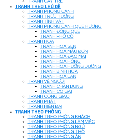
TRANH CÂY TRE
TRANH THEO CHỦ ĐỀ
TRANH PHONG CẢNH
TRANH TRỪU TƯỢNG
TRANH TĨNH VẬT
TRANH PHONG CẢNH QUÊ HƯƠNG
TRANH ĐỒNG QUÊ
TRANH PHỐ CỔ
TRANH HOA
TRANH HOA SEN
TRANH HOA MẪU ĐƠN
TRANH HOA ĐÀO MAI
TRANH HOA HỒNG
TRANH HOA HƯỚNG DƯƠNG
TRANH BÌNH HOA
TRANH HOA LAN
TRANH VẼ NGƯỜI
TRANH CHÂN DUNG
TRANH CÔ GÁI
TRANH CÔNG GIÁO
TRANH PHẬT
TRANH HIỆN ĐẠI
TRANH THEO PHÒNG
TRANH TREO PHÒNG KHÁCH
TRANH TREO PHÒNG LÀM VIỆC
TRANH TREO PHÒNG NGỦ
TRANH TREO PHÒNG THỜ
TRANH TREO PHÒNG ĂN