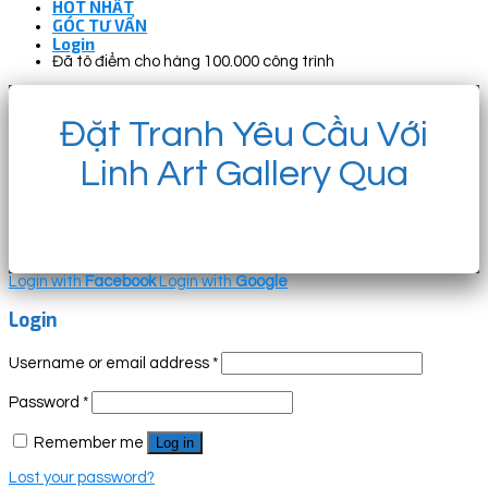
HOT NHẤT
GÓC TƯ VẤN
Login
Đã tô điểm cho hàng 100.000 công trình
Đặt Tranh Yêu Cầu Với
Linh Art Gallery Qua
Login with
Facebook
Login with
Google
Login
Username or email address
*
Password
*
Remember me
Log in
Lost your password?