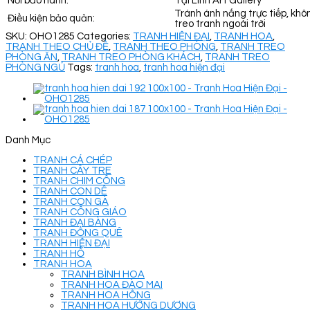
Nơi bảo hành:
Tại Linh Art Gallery
Tránh ánh nắng trực tiếp, khô
Điều kiện bảo quản:
treo tranh ngoài trời
SKU:
OHO1285
Categories:
TRANH HIỆN ĐẠI
,
TRANH HOA
,
TRANH THEO CHỦ ĐỀ
,
TRANH THEO PHÒNG
,
TRANH TREO
PHÒNG ĂN
,
TRANH TREO PHÒNG KHÁCH
,
TRANH TREO
PHÒNG NGỦ
Tags:
tranh hoa
,
tranh hoa hiện đại
Danh Mục
TRANH CÁ CHÉP
TRANH CÂY TRE
TRANH CHIM CÔNG
TRANH CON DÊ
TRANH CON GÀ
TRANH CÔNG GIÁO
TRANH ĐẠI BÀNG
TRANH ĐỒNG QUÊ
TRANH HIỆN ĐẠI
TRANH HỔ
TRANH HOA
TRANH BÌNH HOA
TRANH HOA ĐÀO MAI
TRANH HOA HỒNG
TRANH HOA HƯỚNG DƯƠNG