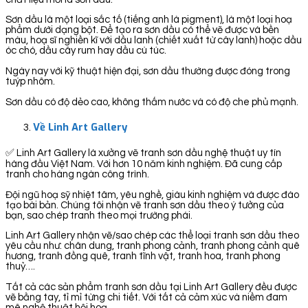
Sơn dầu là một loại sắc tố (tiếng anh là pigment), là một loại hoạ
phẩm dưới dạng bột. Để tạo ra sơn dầu có thể vẽ được và bền
màu, hoạ sĩ nghiền kĩ với dầu lanh (chiết xuất từ cây lanh) hoặc dầu
óc chó, dầu cây rum hay dầu cù túc.
Ngày nay với kỹ thuật hiện đại, sơn dầu thường được đóng trong
tuýp nhôm.
Sơn dầu có độ dẻo cao, không thấm nước và có độ che phủ mạnh.
Về Linh Art Gallery
✅ Linh Art Gallery là xưởng vẽ tranh sơn dầu nghệ thuật uy tín
hàng đầu Việt Nam. Với hơn 10 năm kinh nghiệm. Đã cung cấp
tranh cho hàng ngàn công trình.
Đội ngũ hoạ sỹ nhiệt tâm, yêu nghề, giàu kinh nghiệm và được đào
tạo bài bản. Chúng tôi nhận vẽ tranh sơn dầu theo ý tưởng của
bạn, sao chép tranh theo mọi trường phái.
Linh Art Gallery nhận vẽ/sao chép các thể loại tranh sơn dầu theo
yêu cầu như: chân dung, tranh phong cảnh, tranh phong cảnh quê
hương, tranh đồng quê, tranh tĩnh vật, tranh hoa, tranh phong
thuỷ….
Tất cả các sản phẩm tranh sơn dầu tại Linh Art Gallery đều được
vẽ bằng tay, tỉ mỉ từng chi tiết. Với tất cả cảm xúc và niềm đam
mê nghệ thuật hội hoạ.