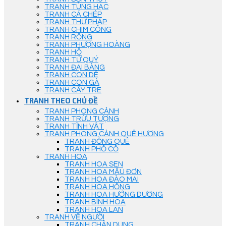
TRANH TÙNG HẠC
TRANH CÁ CHÉP
TRANH THƯ PHÁP
TRANH CHIM CÔNG
TRANH RỒNG
TRANH PHƯỢNG HOÀNG
TRANH HỔ
TRANH TỨ QUÝ
TRANH ĐẠI BÀNG
TRANH CON DÊ
TRANH CON GÀ
TRANH CÂY TRE
TRANH THEO CHỦ ĐỀ
TRANH PHONG CẢNH
TRANH TRỪU TƯỢNG
TRANH TĨNH VẬT
TRANH PHONG CẢNH QUÊ HƯƠNG
TRANH ĐỒNG QUÊ
TRANH PHỐ CỔ
TRANH HOA
TRANH HOA SEN
TRANH HOA MẪU ĐƠN
TRANH HOA ĐÀO MAI
TRANH HOA HỒNG
TRANH HOA HƯỚNG DƯƠNG
TRANH BÌNH HOA
TRANH HOA LAN
TRANH VẼ NGƯỜI
TRANH CHÂN DUNG