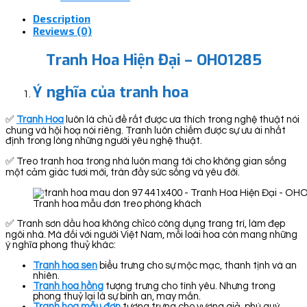
Description
Reviews (0)
Tranh Hoa Hiện Đại – OHO1285
Ý nghĩa của tranh hoa
✅
Tranh Hoa
luôn là chủ đề rất được ưa thích trong nghệ thuật nói
chung và hội hoạ nói riêng. Tranh luôn chiếm được sự ưu ái nhất
định trong lòng những người yêu nghệ thuật.
✅ Treo tranh hoa trong nhà luôn mang tới cho không gian sống
một cảm giác tươi mới, tràn đầy sức sống và yêu đời.
Tranh hoa mẫu đơn treo phòng khách
✅ Tranh sơn dầu hoa không chỉcó công dụng trang trí, làm đẹp
ngôi nhà. Mà đối với người Việt Nam, mỗi loài hoa còn mang những
ý nghĩa phong thuỷ khác:
Tranh hoa sen
biểu trưng cho sự mộc mạc, thanh tịnh và an
nhiên.
Tranh hoa hồng
tượng trưng cho tình yêu. Nhưng trong
phong thuỷ lại là sự bình an, may mắn.
Tranh hoa mẫu đơn
tượng trưng cho vương giả, phú quý,