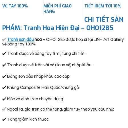
VẼ TAY 100%
MIỄN PHÍ GIAO
TIẾT KIỆM TỚI 10%
HÀNG
CHI TIẾT SẢN
PHẨM:
Tranh Hoa Hiện Đại – OHO1285
✅
Tranh sơn dầu
hoa
– OHO1285 được hoạ sĩ tại LINH Art Gallery
vẽ bằng tay 100%.
✔️ Tranh được vẽ bằng tay tỉ mỉ, từng chi tiết.
✔️ Tranh được vẽ trên vải bố (toan vẽ) nhập khẩu.
✔️ Bằng sơn dầu nhập khẩu cao cấp.
✔️ Khung Composite Hàn Quốc/khung gỗ.
✔️ Móc và đinh treo chuyên dụng.
✅ Ngoài ra, giá trên có thể tăng/giảm tuỳ theo yêu cầu như:
✔️ Tăng/giảm kích thước.