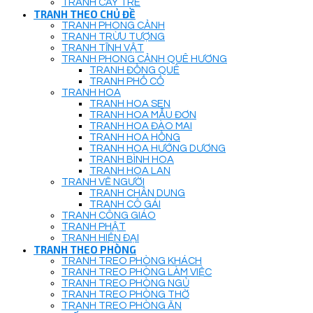
TRANH CÂY TRE
TRANH THEO CHỦ ĐỀ
TRANH PHONG CẢNH
TRANH TRỪU TƯỢNG
TRANH TĨNH VẬT
TRANH PHONG CẢNH QUÊ HƯƠNG
TRANH ĐỒNG QUÊ
TRANH PHỐ CỔ
TRANH HOA
TRANH HOA SEN
TRANH HOA MẪU ĐƠN
TRANH HOA ĐÀO MAI
TRANH HOA HỒNG
TRANH HOA HƯỚNG DƯƠNG
TRANH BÌNH HOA
TRANH HOA LAN
TRANH VẼ NGƯỜI
TRANH CHÂN DUNG
TRANH CÔ GÁI
TRANH CÔNG GIÁO
TRANH PHẬT
TRANH HIỆN ĐẠI
TRANH THEO PHÒNG
TRANH TREO PHÒNG KHÁCH
TRANH TREO PHÒNG LÀM VIỆC
TRANH TREO PHÒNG NGỦ
TRANH TREO PHÒNG THỜ
TRANH TREO PHÒNG ĂN