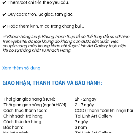
✔️ Thêm/bớt chi tiết theo yêu cầu.
✔️ Quy cách: tròn, lục giác, tam giác.
✔️ Hoặc thêm kính, mica trong chống bụi…
✅
Khách hàng lưu ý: Khung tranh thực tế có thể thay đổi so với hình
trên website, do loại khung đó không còn được sản xuất. Việc
chuyển sang mẫu khung khác chỉ được Linh Art Gallery thực hiện
khi có sự thống nhất từ Khách Hàng.
Xem thêm nội dung
GIAO NHẬN, THANH TOÁN VÀ BẢO HÀNH:
Thời gian giao hàng (HCM):
2h - 2 ngày
Thời gian giao hàng (ngoài HCM):
2 - 7 ngày
Cách thức thanh toán:
COD (Thanh toán khi nhận hà
Chính sách trả hàng:
Tại Linh Art Gallery
Cách thức trả hàng:
7 ngày
Bảo hành:
3 năm