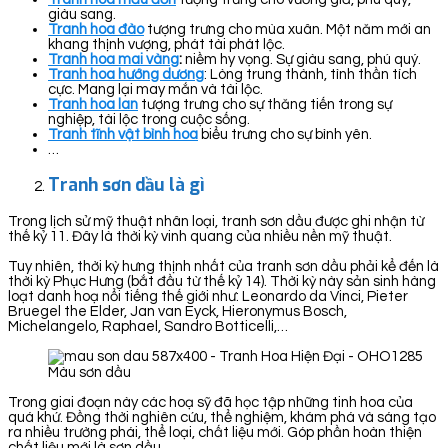
giàu sang.
Tranh hoa đào
tượng trưng cho mùa xuân. Một năm mới an
khang thịnh vượng, phát tài phát lộc.
Tranh hoa mai vàng
:
niềm hy vọng. Sự giàu sang, phú quý.
Tranh hoa hướng dương
: Lòng trung thành, tình thần tích
cực. Mang lại may mắn và tài lộc.
Tranh hoa lan
tượng trưng cho sự thăng tiến trong sự
nghiệp, tài lộc trong cuộc sống.
Tranh tĩnh vật bình hoa
biểu trưng cho sự bình yên.
…
Tranh sơn dầu là gì
Trong lịch sử mỹ thuật nhân loại, tranh sơn dầu được ghi nhận từ
thế kỷ 11. Đây là thời kỳ vinh quang của nhiều nền mỹ thuật.
Tuy nhiên, thời kỳ hưng thịnh nhất của tranh sơn dầu phải kể đến là
thời kỳ Phục Hưng (bắt đầu từ thế kỷ 14). Thời kỳ này sản sinh hàng
loạt danh hoạ nổi tiếng thế giới như: Leonardo da Vinci, Pieter
Bruegel the Elder, Jan van Eyck, Hieronymus Bosch,
Michelangelo, Raphael, Sandro Botticelli,…
Màu sơn dầu
Trong giai đoạn này các hoạ sỹ đã học tập những tinh hoa của
quá khứ. Đồng thời nghiên cứu, thể nghiệm, khám phá và sáng tạo
ra nhiều trường phái, thể loại, chất liệu mới. Góp phần hoàn thiện
chất liệu mới là sơn dầu.