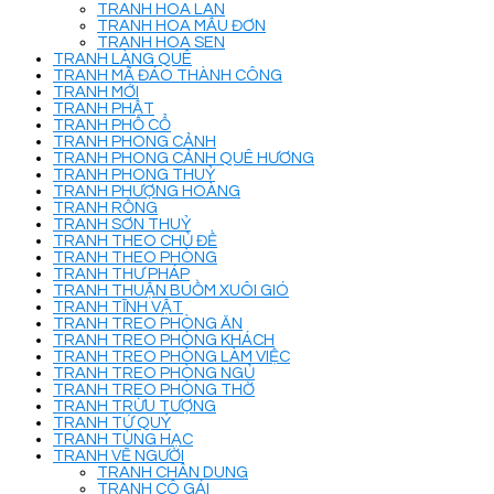
TRANH HOA LAN
TRANH HOA MẪU ĐƠN
TRANH HOA SEN
TRANH LÀNG QUÊ
TRANH MÃ ĐÁO THÀNH CÔNG
TRANH MỚI
TRANH PHẬT
TRANH PHỐ CỔ
TRANH PHONG CẢNH
TRANH PHONG CẢNH QUÊ HƯƠNG
TRANH PHONG THUỶ
TRANH PHƯỢNG HOÀNG
TRANH RỒNG
TRANH SƠN THUỶ
TRANH THEO CHỦ ĐỀ
TRANH THEO PHÒNG
TRANH THƯ PHÁP
TRANH THUẬN BUỒM XUÔI GIÓ
TRANH TĨNH VẬT
TRANH TREO PHÒNG ĂN
TRANH TREO PHÒNG KHÁCH
TRANH TREO PHÒNG LÀM VIỆC
TRANH TREO PHÒNG NGỦ
TRANH TREO PHÒNG THỜ
TRANH TRỪU TƯỢNG
TRANH TỨ QUÝ
TRANH TÙNG HẠC
TRANH VẼ NGƯỜI
TRANH CHÂN DUNG
TRANH CÔ GÁI