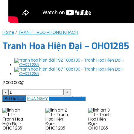
Home
/
TRANH TREO PHÒNG KHÁCH
Tranh Hoa Hiện Đại – OHO1285
2.000.000
₫
Tranh
Hoa
Add to cart
MUA NGAY
ĐẶT THEO YÊU CẦU
Hiện
Đại
-
OHO1285
quantity