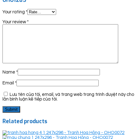
OHO1285”
Your rating
*
Your review
*
Name
*
Email
*
Lưu tên của tôi, email, và trang web trong trình duyệt này cho
lần bình luận kế tiếp của tôi.
Related products