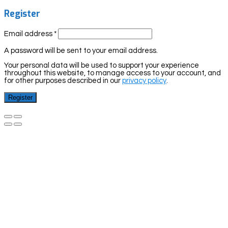
Register
Email address
*
A password will be sent to your email address.
Your personal data will be used to support your experience
throughout this website, to manage access to your account, and
for other purposes described in our
privacy policy
.
Register