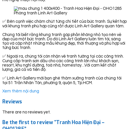
Phòng tranh Linh Art Gallery
✅ Bên cạnh việc chăm chút từng chi tiết của bức tranh. Sự kết hợp
với khung tranh phù hợp cũng rất được Linh Art Gallery quan tâm.
Chúng tôi biết rằng khung tranh góp phần không nhỏ tạo nên vẻ
đẹp của một bức tranh. Do đó Linh Art Gallery luôn tìm tòi, sáng
tạo và cập nhật những mẫu khung đẹp, thời thượng và phù hợp với
từng bức tranh.
✅ Ngoài ra, chúng tôi còn nhận vẽ tranh tường tại các công trình.
Cung cấp tranh sơn dầu cho các công trình lớn như: khách sạn,
resort, khu nghỉ dưỡng, toà nhà, homestay…Với cam kết chất
lượng, giá cả và tiến độ.
✅ Linh Art Gallery mời bạn ghé thăm xưởng tranh của chúng tôi
tại 51 Trần Nhân Tôn, phường 9, quận 5, Tp.HCM.
Xem thêm nội dung
Reviews
There are no reviews yet.
Be the first to review “Tranh Hoa Hiện Đại –