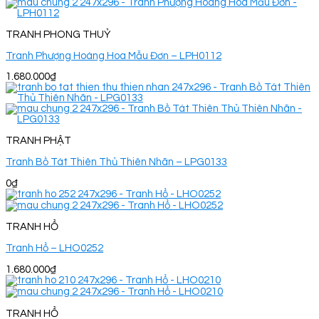
TRANH PHONG THUỶ
Tranh Phượng Hoàng Hoa Mẫu Đơn – LPH0112
1.680.000
₫
TRANH PHẬT
Tranh Bồ Tát Thiên Thủ Thiên Nhãn – LPG0133
0
₫
TRANH HỔ
Tranh Hổ – LHO0252
1.680.000
₫
TRANH HỔ