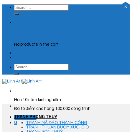
×
Skip
Search
to
for:
content
0
Cart
No products in the cart.
Search
for:
Hơn 10 năm kinh nghiệm
Đã tô điểm cho hàng 100.000 công trình
TRANH PHONG THUỶ
Góc Tư Vấn
0
TRANH MÃ ĐÁO THÀNH CÔNG
TRANH THUẬN BUỒM XUÔI GIÓ
TRANH SƠN THUỶ