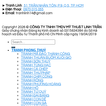
►
Tranh Linh
:
51 TRẦN NHÂN TÔN, P.9, Q.5, TP. HCM
►
Điện thoại
:
0973 015 055
►
Email
: tranhlinh14@gmail.com
Copyright 2026 ©
CÔNG TY TNHH TMDV MỸ THUẬT LINH TRẦN
Giấy chứng nhận Đăng ký Kinh doanh số 0315634384 do Sở Kế
hoạch và Đầu tư Thành phố Hồ Chí Minh cấp ngày 19/04/2019
Search
for:
TRANH PHONG THUỶ
TRANH MÃ ĐÁO THÀNH CÔNG
TRANH THUẬN BUỒM XUÔI GIÓ
TRANH SƠN THUỶ
TRANH TÙNG HẠC
TRANH CÁ CHÉP
TRANH THƯ PHÁP
TRANH CHIM CÔNG
TRANH RỒNG
TRANH PHƯỢNG HOÀNG
TRANH HỔ
TRANH TỨ QUÝ
TRANH ĐẠI BÀNG
TRANH CON DÊ
TRANH CON GÀ