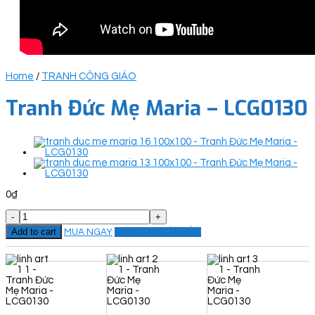
Home
/
TRANH CÔNG GIÁO
Tranh Đức Mẹ Maria – LCG0130
0
₫
Tranh
Đức
Add to cart
MUA NGAY
ĐẶT THEO YÊU CẦU
Mẹ
Maria
-
LCG0130
quantity