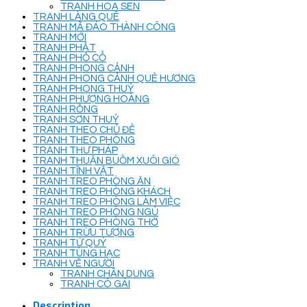
TRANH HOA SEN
TRANH LÀNG QUÊ
TRANH MÃ ĐÁO THÀNH CÔNG
TRANH MỚI
TRANH PHẬT
TRANH PHỐ CỔ
TRANH PHONG CẢNH
TRANH PHONG CẢNH QUÊ HƯƠNG
TRANH PHONG THUỶ
TRANH PHƯỢNG HOÀNG
TRANH RỒNG
TRANH SƠN THUỶ
TRANH THEO CHỦ ĐỀ
TRANH THEO PHÒNG
TRANH THƯ PHÁP
TRANH THUẬN BUỒM XUÔI GIÓ
TRANH TĨNH VẬT
TRANH TREO PHÒNG ĂN
TRANH TREO PHÒNG KHÁCH
TRANH TREO PHÒNG LÀM VIỆC
TRANH TREO PHÒNG NGỦ
TRANH TREO PHÒNG THỜ
TRANH TRỪU TƯỢNG
TRANH TỨ QUÝ
TRANH TÙNG HẠC
TRANH VẼ NGƯỜI
TRANH CHÂN DUNG
TRANH CÔ GÁI
Description