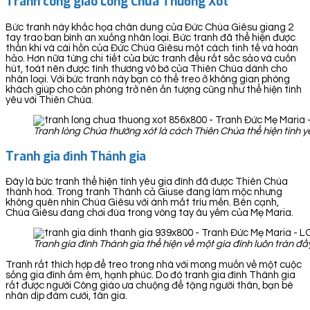
Tranh công giáo Lòng Chúa Thương Xót
Bức tranh này khắc họa chân dung của Đức Chúa Giêsu giang 2
tay trao ban bình an xuống nhân loại. Bức tranh đã thể hiện được
thần khí và cái hồn của Đức Chúa Giêsu một cách tinh tế và hoàn
hảo. Hơn nữa từng chi tiết của bức tranh đều rất sắc sảo và cuốn
hút, toát nên được tình thương vô bờ của Thiên Chúa dành cho
nhân loại. Với bức tranh này bạn có thể treo ở không gian phòng
khách giúp cho căn phòng trở nên ấn tượng cũng như thể hiện tình
yêu với Thiên Chúa.
Tranh lòng Chúa thường xót là cách Thiên Chúa thể hiện tình y
Tranh gia đình Thánh gia
Đây là bức tranh thể hiện tình yêu gia đình đã được Thiên Chúa
thánh hoá. Trong tranh Thánh cả Giuse đang làm mộc nhưng
không quên nhìn Chúa Giêsu với ánh mắt trìu mến. Bên cạnh,
Chúa Giêsu đang chơi đùa trong vòng tay âu yếm của Mẹ Maria.
Tranh gia đình Thánh gia thể hiện về một gia đình luôn tràn 
Tranh rất thích hợp để treo trong nhà với mong muốn về một cuộc
sống gia đình ấm êm, hạnh phúc. Do đó tranh gia đình Thánh gia
rất được người Công giáo ưa chuộng để tặng người thân, bạn bè
nhân dịp đám cưới, tân gia.