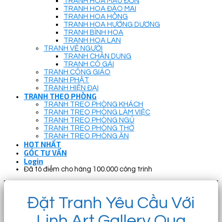
TRANH HOA MẪU ĐƠN
TRANH HOA ĐÀO MAI
TRANH HOA HỒNG
TRANH HOA HƯỚNG DƯƠNG
TRANH BÌNH HOA
TRANH HOA LAN
TRANH VẼ NGƯỜI
TRANH CHÂN DUNG
TRANH CÔ GÁI
TRANH CÔNG GIÁO
TRANH PHẬT
TRANH HIỆN ĐẠI
TRANH THEO PHÒNG
TRANH TREO PHÒNG KHÁCH
TRANH TREO PHÒNG LÀM VIỆC
TRANH TREO PHÒNG NGỦ
TRANH TREO PHÒNG THỜ
TRANH TREO PHÒNG ĂN
HOT NHẤT
GÓC TƯ VẤN
Login
Đã tô điểm cho hàng 100.000 công trình
Đặt Tranh Yêu Cầu Với
Linh Art Gallery Qua