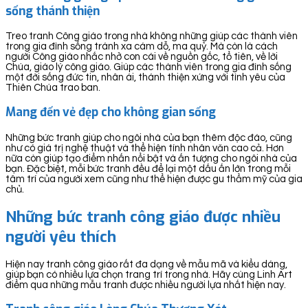
sống thánh thiện
Treo tranh Công giáo trong nhà không những giúp các thành viên
trong gia đình sống tránh xa cám dỗ, ma quỷ. Mà còn là cách
người Công giáo nhắc nhở con cái về nguồn gốc, tổ tiên, về lời
Chúa, giáo lý công giáo. Giúp các thành viên trong gia đình sống
một đời sống đức tin, nhân ái, thánh thiện xứng với tình yêu của
Thiên Chúa trao ban.
Mang đến vẻ đẹp cho không gian sống
Những bức tranh giúp cho ngôi nhà của bạn thêm độc đáo, cũng
như có giá trị nghệ thuật và thể hiện tính nhân văn cao cả. Hơn
nữa còn giúp tạo điểm nhấn nổi bật và ấn tượng cho ngôi nhà của
bạn. Đặc biệt, mỗi bức tranh đều để lại một dấu ấn lớn trong mỗi
tâm trí của người xem cũng như thể hiện được gu thẩm mỹ của gia
chủ.
Những bức tranh công giáo được nhiều
người yêu thích
Hiện nay tranh công giáo rất đa dạng về mẫu mã và kiểu dáng,
giúp bạn có nhiều lựa chọn trang trí trong nhà. Hãy cùng Linh Art
điểm qua những mẫu tranh được nhiều người lựa nhất hiện nay.