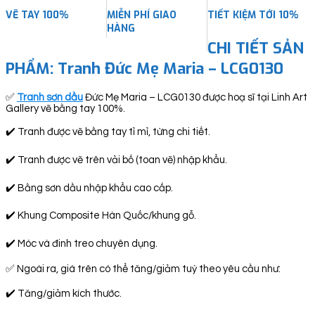
VẼ TAY 100%
MIỄN PHÍ GIAO
TIẾT KIỆM TỚI 10%
HÀNG
CHI TIẾT SẢN
PHẨM: Tranh Đức Mẹ Maria – LCG0130
✅
Tranh sơn dầu
Đức Mẹ Maria – LCG0130 được hoạ sĩ tại Linh Art
Gallery vẽ bằng tay 100%.
✔️ Tranh được vẽ bằng tay tỉ mỉ, từng chi tiết.
✔️ Tranh được vẽ trên vải bố (toan vẽ) nhập khẩu.
✔️ Bằng sơn dầu nhập khẩu cao cấp.
✔️ Khung Composite Hàn Quốc/khung gỗ.
✔️ Móc và đinh treo chuyên dụng.
✅ Ngoài ra, giá trên có thể tăng/giảm tuỳ theo yêu cầu như:
✔️ Tăng/giảm kích thước.