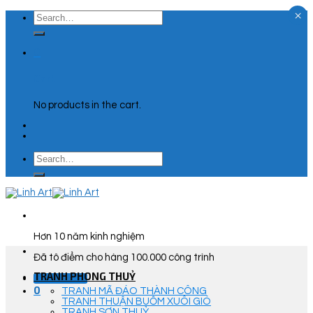
×
Skip
Search
to
for:
content
0
Cart
No products in the cart.
Search
for:
Hơn 10 năm kinh nghiệm
Đã tô điểm cho hàng 100.000 công trình
TRANH PHONG THUỶ
Góc Tư Vấn
0
TRANH MÃ ĐÁO THÀNH CÔNG
TRANH THUẬN BUỒM XUÔI GIÓ
TRANH SƠN THUỶ