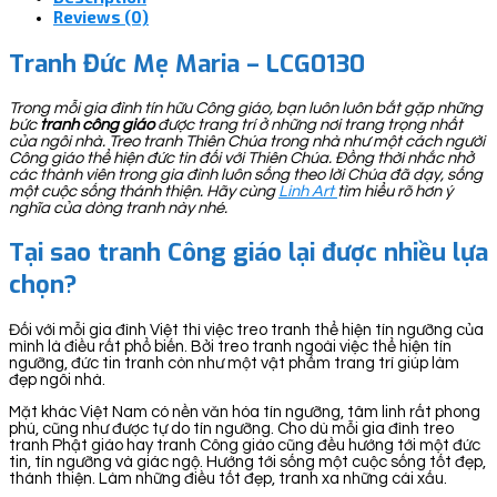
Reviews (0)
Tranh Đức Mẹ Maria – LCG0130
Trong mỗi gia đình tín hữu Công giáo, bạn luôn luôn bắt gặp những
bức
tranh công giáo
được trang trí ở những nơi trang trọng nhất
của ngôi nhà. Treo tranh Thiên Chúa trong nhà như một cách người
Công giáo thể hiện đức tin đối với Thiên Chúa. Đồng thời nhắc nhở
các thành viên trong gia đình luôn sống theo lời Chúa đã dạy, sống
một cuộc sống thánh thiện. Hãy cùng
Linh Art
tìm hiểu rõ hơn ý
nghĩa của dòng tranh này nhé.
Tại sao tranh Công giáo lại được nhiều lựa
chọn?
Đối với mỗi gia đình Việt thì việc treo tranh thể hiện tín ngưỡng của
mình là điều rất phổ biến. Bởi treo tranh ngoài việc thể hiện tín
ngưỡng, đức tin tranh còn như một vật phẩm trang trí giúp làm
đẹp ngôi nhà.
Mặt khác Việt Nam có nền văn hóa tín ngưỡng, tâm linh rất phong
phú, cũng như được tự do tín ngưỡng. Cho dù mỗi gia đình treo
tranh Phật giáo hay tranh Công giáo cũng đều hướng tới một đức
tin, tín ngưỡng và giác ngộ. Hướng tới sống một cuộc sống tốt đẹp,
thánh thiện. Làm những điều tốt đẹp, tranh xa những cái xấu.