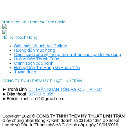
Tranh Sơn Dầu Trần Phú Trên Social
Hỗ Trợ Khách Hàng
Giới thiệu về Linh Art Gallery
Hướng dẫn mua hàng
Chính sách bảo vệ thông tin cá nhân của người tiêu dùng
Hướng Dẫn Thanh Toán
Chính sách bảo hành
Hướng Dẫn Trả Hàng Và Hoàn Tiền
Tuyển dụng
CÔNG TY TNHH TMDV MỸ THUẬT LINH TRẦN
►
Tranh Linh
:
51 TRẦN NHÂN TÔN, P.9, Q.5, TP. HCM
►
Điện thoại
:
0973 015 055
►
Email
: tranhlinh14@gmail.com
Copyright 2026 ©
CÔNG TY TNHH TMDV MỸ THUẬT LINH TRẦN
Giấy chứng nhận Đăng ký Kinh doanh số 0315634384 do Sở Kế
hoạch và Đầu tư Thành phố Hồ Chí Minh cấp ngày 19/04/2019