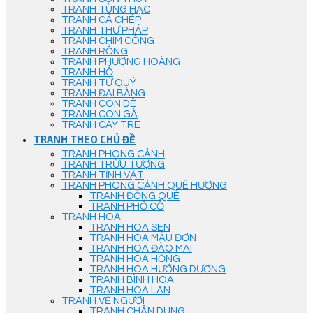
TRANH TÙNG HẠC
TRANH CÁ CHÉP
TRANH THƯ PHÁP
TRANH CHIM CÔNG
TRANH RỒNG
TRANH PHƯỢNG HOÀNG
TRANH HỔ
TRANH TỨ QUÝ
TRANH ĐẠI BÀNG
TRANH CON DÊ
TRANH CON GÀ
TRANH CÂY TRE
TRANH THEO CHỦ ĐỀ
TRANH PHONG CẢNH
TRANH TRỪU TƯỢNG
TRANH TĨNH VẬT
TRANH PHONG CẢNH QUÊ HƯƠNG
TRANH ĐỒNG QUÊ
TRANH PHỐ CỔ
TRANH HOA
TRANH HOA SEN
TRANH HOA MẪU ĐƠN
TRANH HOA ĐÀO MAI
TRANH HOA HỒNG
TRANH HOA HƯỚNG DƯƠNG
TRANH BÌNH HOA
TRANH HOA LAN
TRANH VẼ NGƯỜI
TRANH CHÂN DUNG