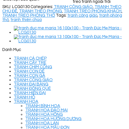
treo tranh ngoài trời
SKU:
LCG0130
Categories:
TRANH CÔNG GIÁO
,
TRANH THEO
CHỦ ĐỀ
,
TRANH THEO PHÒNG
,
TRANH TREO PHÒNG KHÁCH
,
TRANH TREO PHÒNG THỜ
Tags:
tranh công giáo
,
tranh phòng
thờ
,
tranh thiên chúa
Danh Mục
TRANH CÁ CHÉP
TRANH CÂY TRE
TRANH CHIM CÔNG
TRANH CON DÊ
TRANH CON GÀ
TRANH CÔNG GIÁO
TRANH ĐẠI BÀNG
TRANH ĐỒNG QUÊ
TRANH HIỆN ĐẠI
TRANH HỔ
TRANH HOA
TRANH BÌNH HOA
TRANH HOA ĐÀO MAI
TRANH HOA HỒNG
TRANH HOA HƯỚNG DƯƠNG
TRANH HOA LAN
TRANH HOA MẪU ĐƠN