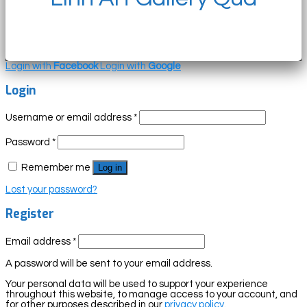
Login with
Facebook
Login with
Google
Login
Username or email address
*
Password
*
Remember me
Log in
Lost your password?
Register
Email address
*
A password will be sent to your email address.
Your personal data will be used to support your experience
throughout this website, to manage access to your account, and
for other purposes described in our
privacy policy
.