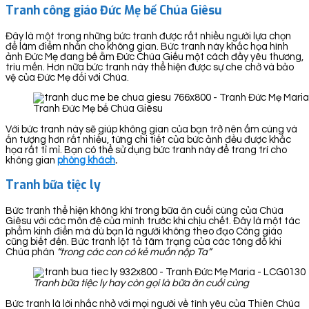
Tranh công giáo Đức Mẹ bế Chúa Giêsu
Đây là một trong những bức tranh được rất nhiều người lựa chọn
để làm điểm nhấn cho không gian. Bức tranh này khắc họa hình
ảnh Đức Mẹ đang bế ẵm Đức Chúa Giếu một cách đầy yêu thương,
trìu mến. Hơn nữa bức tranh này thể hiện được sự che chở và bảo
vệ của Đức Mẹ đối với Chúa.
Tranh Đức Mẹ bế Chúa Giêsu
Với bức tranh này sẽ giúp không gian của bạn trở nên ấm cúng và
ấn tượng hơn rất nhiều, từng chi tiết của bức ảnh đều được khắc
họa rất tỉ mỉ. Bạn có thể sử dụng bức tranh này để trang trí cho
không gian
phòng khách
.
Tranh bữa tiệc ly
Bức tranh thể hiện không khí trong bữa ăn cuối cùng của Chúa
Giêsu với các môn đệ của mình trước khi chịu chết. Đây là một tác
phẩm kinh điển mà dù bạn là người không theo đạo Công giáo
cũng biết đến. Bức tranh lột tả tâm trạng của các tông đồ khi
Chúa phán
“trong các con có kẻ muốn nộp Ta”
Tranh bữa tiệc ly hay còn gọi là bữa ăn cuối cùng
Bức tranh là lời nhắc nhở với mọi người về tình yêu của Thiên Chúa