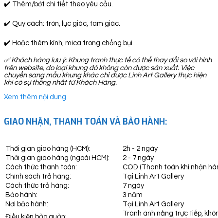
✔️ Thêm/bớt chi tiết theo yêu cầu.
✔️ Quy cách: tròn, lục giác, tam giác.
✔️ Hoặc thêm kính, mica trong chống bụi…
✅
Khách hàng lưu ý: Khung tranh thực tế có thể thay đổi so với hình
trên website, do loại khung đó không còn được sản xuất. Việc
chuyển sang mẫu khung khác chỉ được Linh Art Gallery thực hiện
khi có sự thống nhất từ Khách Hàng.
Xem thêm nội dung
GIAO NHẬN, THANH TOÁN VÀ BẢO HÀNH:
Thời gian giao hàng (HCM):
2h - 2 ngày
Thời gian giao hàng (ngoài HCM):
2 - 7 ngày
Cách thức thanh toán:
COD (Thanh toán khi nhận hà
Chính sách trả hàng:
Tại Linh Art Gallery
Cách thức trả hàng:
7 ngày
Bảo hành:
3 năm
Nơi bảo hành:
Tại Linh Art Gallery
Tránh ánh nắng trực tiếp, khô
Điều kiện bảo quản: