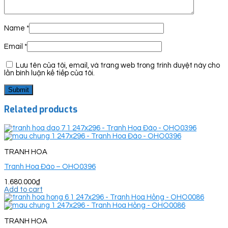
Name
*
Email
*
Lưu tên của tôi, email, và trang web trong trình duyệt này cho
lần bình luận kế tiếp của tôi.
Related products
TRANH HOA
Tranh Hoa Đào – OHO0396
1.680.000
₫
Add to cart
TRANH HOA