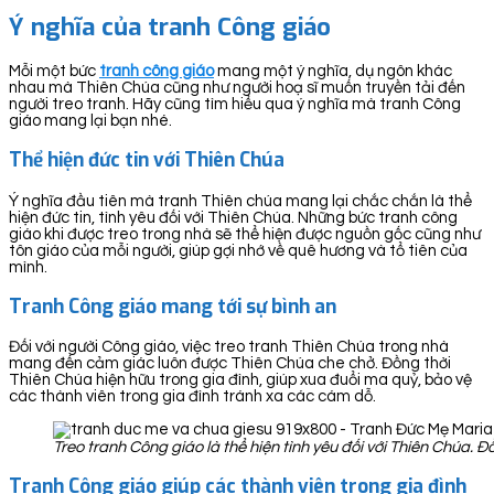
Ý nghĩa của tranh Công giáo
Mỗi một bức
tranh công giáo
mang một ý nghĩa, dụ ngôn khác
nhau mà Thiên Chúa cũng như người hoạ sĩ muốn truyền tải đến
người treo tranh. Hãy cũng tìm hiểu qua ý nghĩa mà tranh Công
giáo mang lại bạn nhé.
Thể hiện đức tin với Thiên Chúa
Ý nghĩa đầu tiên mà tranh Thiên chúa mang lại chắc chắn là thể
hiện đức tin, tình yêu đối với Thiên Chúa. Những bức tranh công
giáo khi được treo trong nhà sẽ thể hiện được nguồn gốc cũng như
tôn giáo của mỗi người, giúp gợi nhớ về quê hương và tổ tiên của
mình.
Tranh Công giáo mang tới sự bình an
Đối với người Công giáo, việc treo tranh Thiên Chúa trong nhà
mang đến cảm giác luôn được Thiên Chúa che chở. Đồng thời
Thiên Chúa hiện hữu trong gia đình, giúp xua đuổi ma quỷ, bảo vệ
các thành viên trong gia đình tránh xa các cám dỗ.
Treo tranh Công giáo là thể hiện tình yêu đối với Thiên Chúa. 
Tranh Công giáo giúp các thành viên trong gia đình