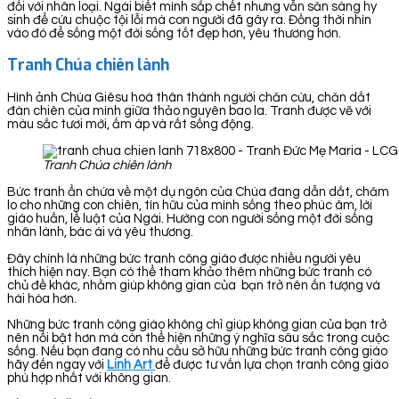
đối với nhân loại. Ngài biết mình sắp chết nhưng vẫn săn sàng hy
sinh để cứu chuộc tội lỗi mà con người đã gây ra. Đồng thời nhìn
vào đó để sống một đời sống tốt đẹp hơn, yêu thương hơn.
Tranh Chúa chiên lành
Hình ảnh Chúa Giêsu hoá thân thành người chăn cừu, chăn dắt
đàn chiên của mình giữa thảo nguyên bao la. Tranh được vẽ với
màu sắc tươi mới, ấm áp và rất sống động.
Tranh Chúa chiên lành
Bức tranh ẩn chứa về một dụ ngôn của Chúa đang dẫn dắt, chăm
lo cho những con chiên, tín hữu của mình sống theo phúc âm, lời
giáo huấn, lề luật của Ngài. Hướng con người sống một đời sống
nhân lành, bác ái và yêu thương.
Đây chính là những bức tranh công giáo được nhiều người yêu
thích hiện nay. Bạn có thể tham khảo thêm những bức tranh có
chủ đề khác, nhằm giúp không gian của bạn trở nên ấn tượng và
hài hòa hơn.
Những bức tranh công giáo không chỉ giúp không gian của bạn trở
nên nổi bật hơn mà còn thể hiện những ý nghĩa sâu sắc trong cuộc
sống. Nếu bạn đang có nhu cầu sở hữu những bức tranh công giáo
hãy đến ngay với
Linh Art
để được tư vấn lựa chọn tranh công giáo
phù hợp nhất với không gian.