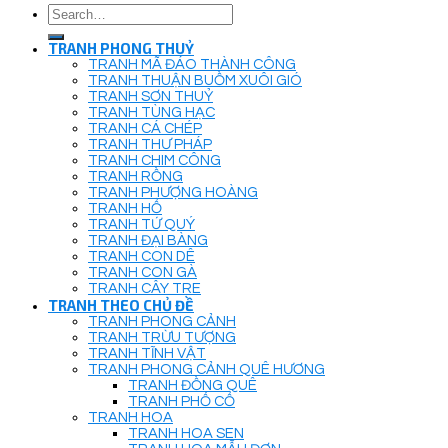
Search
for:
TRANH PHONG THUỶ
TRANH MÃ ĐÁO THÀNH CÔNG
TRANH THUẬN BUỒM XUÔI GIÓ
TRANH SƠN THUỶ
TRANH TÙNG HẠC
TRANH CÁ CHÉP
TRANH THƯ PHÁP
TRANH CHIM CÔNG
TRANH RỒNG
TRANH PHƯỢNG HOÀNG
TRANH HỔ
TRANH TỨ QUÝ
TRANH ĐẠI BÀNG
TRANH CON DÊ
TRANH CON GÀ
TRANH CÂY TRE
TRANH THEO CHỦ ĐỀ
TRANH PHONG CẢNH
TRANH TRỪU TƯỢNG
TRANH TĨNH VẬT
TRANH PHONG CẢNH QUÊ HƯƠNG
TRANH ĐỒNG QUÊ
TRANH PHỐ CỔ
TRANH HOA
TRANH HOA SEN