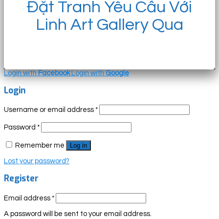
Đặt Tranh Yêu Cầu Với
Linh Art Gallery Qua
Login with
Facebook
Login with
Google
Login
Username or email address
*
Password
*
Remember me
Log in
Lost your password?
Register
Email address
*
A password will be sent to your email address.