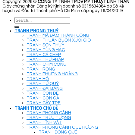
Copyright 2026 ©
CÔNG TY TNHH TMDV MỸ THUẬT LINH TRẦN
Giấy chứng nhận Đăng ký Kinh doanh số 0315634384 do Sở Kế
hoạch và Đầu tư Thành phố Hồ Chí Minh cấp ngày 19/04/2019
Search
for:
TRANH PHONG THUỶ
TRANH MÃ ĐÁO THÀNH CÔNG
TRANH THUẬN BUỒM XUÔI GIÓ
TRANH SƠN THUỶ
TRANH TÙNG HẠC
TRANH CÁ CHÉP
TRANH THƯ PHÁP
TRANH CHIM CÔNG
TRANH RỒNG
TRANH PHƯỢNG HOÀNG
TRANH HỔ
TRANH TỨ QUÝ
TRANH ĐẠI BÀNG
TRANH CON DÊ
TRANH CON GÀ
TRANH CÂY TRE
TRANH THEO CHỦ ĐỀ
TRANH PHONG CẢNH
TRANH TRỪU TƯỢNG
TRANH TĨNH VẬT
TRANH PHONG CẢNH QUÊ HƯƠNG
TRANH ĐỒNG QUÊ