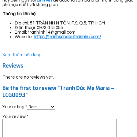
hãy đến ngay với
Linh Art
để được tư vấn lựa chọn tranh công giáo
phù hợp nhất với không gian.
Thông tin liên hệ:
Địa chỉ: 51 TRẦN NH N TÔN, P.9, Q.5, TP. HCM
Điện thoại: 0973 015 055
Email: tranhlinh14@gmail.com
Website:
https://tranhsondautranphu.com/
Xem thêm nội dung
Reviews
There are no reviews yet.
Be the first to review “Tranh Đức Mẹ Maria –
LCG0093”
Your rating
*
Your review
*