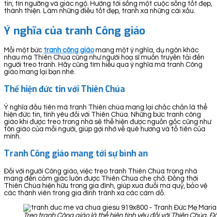
tin, tín ngưỡng và giác ngộ. Hướng tới sống một cuộc sống tốt đẹp,
thánh thiện. Làm những điều tốt đẹp, tranh xa những cái xấu.
Ý nghĩa của tranh Công giáo
Mỗi một bức
tranh công giáo
mang một ý nghĩa, dụ ngôn khác
nhau mà Thiên Chúa cũng như người hoạ sĩ muốn truyền tải đến
người treo tranh. Hãy cũng tìm hiểu qua ý nghĩa mà tranh Công
giáo mang lại bạn nhé.
Thể hiện đức tin với Thiên Chúa
Ý nghĩa đầu tiên mà tranh Thiên chúa mang lại chắc chắn là thể
hiện đức tin, tình yêu đối với Thiên Chúa. Những bức tranh công
giáo khi được treo trong nhà sẽ thể hiện được nguồn gốc cũng như
tôn giáo của mỗi người, giúp gợi nhớ về quê hương và tổ tiên của
mình.
Tranh Công giáo mang tới sự bình an
Đối với người Công giáo, việc treo tranh Thiên Chúa trong nhà
mang đến cảm giác luôn được Thiên Chúa che chở. Đồng thời
Thiên Chúa hiện hữu trong gia đình, giúp xua đuổi ma quỷ, bảo vệ
các thành viên trong gia đình tránh xa các cám dỗ.
Treo tranh Công giáo là thể hiện tình yêu đối với Thiên Chúa. 