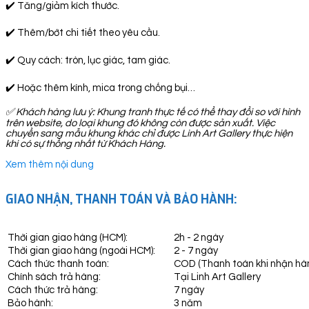
✔️ Tăng/giảm kích thước.
✔️ Thêm/bớt chi tiết theo yêu cầu.
✔️ Quy cách: tròn, lục giác, tam giác.
✔️ Hoặc thêm kính, mica trong chống bụi…
✅
Khách hàng lưu ý: Khung tranh thực tế có thể thay đổi so với hình
trên website, do loại khung đó không còn được sản xuất. Việc
chuyển sang mẫu khung khác chỉ được Linh Art Gallery thực hiện
khi có sự thống nhất từ Khách Hàng.
Xem thêm nội dung
GIAO NHẬN, THANH TOÁN VÀ BẢO HÀNH:
Thời gian giao hàng (HCM):
2h - 2 ngày
Thời gian giao hàng (ngoài HCM):
2 - 7 ngày
Cách thức thanh toán:
COD (Thanh toán khi nhận hà
Chính sách trả hàng:
Tại Linh Art Gallery
Cách thức trả hàng:
7 ngày
Bảo hành:
3 năm