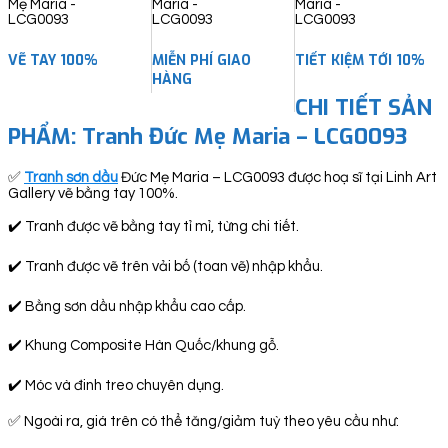
VẼ TAY 100%
MIỄN PHÍ GIAO
TIẾT KIỆM TỚI 10%
HÀNG
CHI TIẾT SẢN
PHẨM: Tranh Đức Mẹ Maria – LCG0093
✅
Tranh sơn dầu
Đức Mẹ Maria – LCG0093 được hoạ sĩ tại Linh Art
Gallery vẽ bằng tay 100%.
✔️ Tranh được vẽ bằng tay tỉ mỉ, từng chi tiết.
✔️ Tranh được vẽ trên vải bố (toan vẽ) nhập khẩu.
✔️ Bằng sơn dầu nhập khẩu cao cấp.
✔️ Khung Composite Hàn Quốc/khung gỗ.
✔️ Móc và đinh treo chuyên dụng.
✅ Ngoài ra, giá trên có thể tăng/giảm tuỳ theo yêu cầu như: