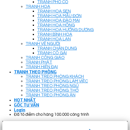
TRANH PHỐ CỔ
TRANH HOA
TRANH HOA SEN
TRANH HOA MẪU ĐƠN
TRANH HOA ĐÀO MAI
TRANH HOA HỒNG
TRANH HOA HƯỚNG DƯƠNG
TRANH BÌNH HOA
TRANH HOA LAN
TRANH VẼ NGƯỜI
TRANH CHÂN DUNG
TRANH CÔ GÁI
TRANH CÔNG GIÁO
TRANH PHẬT
TRANH HIỆN ĐẠI
TRANH THEO PHÒNG
TRANH TREO PHÒNG KHÁCH
TRANH TREO PHÒNG LÀM VIỆC
TRANH TREO PHÒNG NGỦ
TRANH TREO PHÒNG THỜ
TRANH TREO PHÒNG ĂN
HOT NHẤT
GÓC TƯ VẤN
Login
Đã tô điểm cho hàng 100.000 công trình