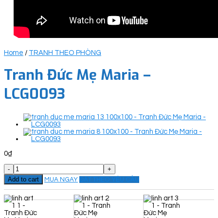
Home
/
TRANH THEO PHÒNG
Tranh Đức Mẹ Maria –
LCG0093
0
₫
Tranh
Đức
Add to cart
MUA NGAY
ĐẶT THEO YÊU CẦU
Mẹ
Maria
-
LCG0093
quantity