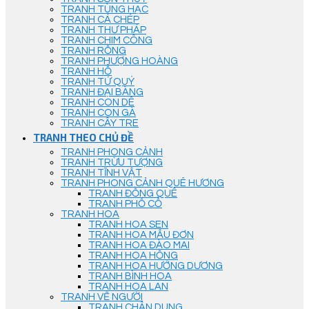
TRANH TÙNG HẠC
TRANH CÁ CHÉP
TRANH THƯ PHÁP
TRANH CHIM CÔNG
TRANH RỒNG
TRANH PHƯỢNG HOÀNG
TRANH HỔ
TRANH TỨ QUÝ
TRANH ĐẠI BÀNG
TRANH CON DÊ
TRANH CON GÀ
TRANH CÂY TRE
TRANH THEO CHỦ ĐỀ
TRANH PHONG CẢNH
TRANH TRỪU TƯỢNG
TRANH TĨNH VẬT
TRANH PHONG CẢNH QUÊ HƯƠNG
TRANH ĐỒNG QUÊ
TRANH PHỐ CỔ
TRANH HOA
TRANH HOA SEN
TRANH HOA MẪU ĐƠN
TRANH HOA ĐÀO MAI
TRANH HOA HỒNG
TRANH HOA HƯỚNG DƯƠNG
TRANH BÌNH HOA
TRANH HOA LAN
TRANH VẼ NGƯỜI
TRANH CHÂN DUNG