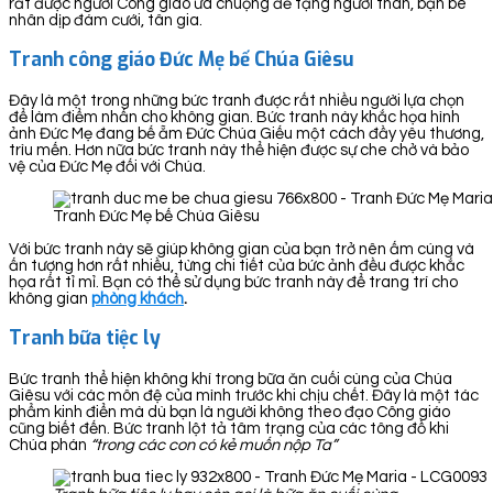
rất được người Công giáo ưa chuộng để tặng người thân, bạn bè
nhân dịp đám cưới, tân gia.
Tranh công giáo Đức Mẹ bế Chúa Giêsu
Đây là một trong những bức tranh được rất nhiều người lựa chọn
để làm điểm nhấn cho không gian. Bức tranh này khắc họa hình
ảnh Đức Mẹ đang bế ẵm Đức Chúa Giếu một cách đầy yêu thương,
trìu mến. Hơn nữa bức tranh này thể hiện được sự che chở và bảo
vệ của Đức Mẹ đối với Chúa.
Tranh Đức Mẹ bế Chúa Giêsu
Với bức tranh này sẽ giúp không gian của bạn trở nên ấm cúng và
ấn tượng hơn rất nhiều, từng chi tiết của bức ảnh đều được khắc
họa rất tỉ mỉ. Bạn có thể sử dụng bức tranh này để trang trí cho
không gian
phòng khách
.
Tranh bữa tiệc ly
Bức tranh thể hiện không khí trong bữa ăn cuối cùng của Chúa
Giêsu với các môn đệ của mình trước khi chịu chết. Đây là một tác
phẩm kinh điển mà dù bạn là người không theo đạo Công giáo
cũng biết đến. Bức tranh lột tả tâm trạng của các tông đồ khi
Chúa phán
“trong các con có kẻ muốn nộp Ta”