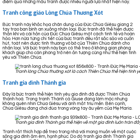
điểm qua những mẫu tranh được nhiều người lựa nhất hiện nay.
Tranh công giáo Lòng Chúa Thương Xót
Bức tranh này khắc họa chân dung của Đức Chúa Giêsu giang 2
tay trao ban bình an xuống nhân loại. Bức tranh đã thể hiện được
thần khí và cái hồn của Đức Chúa Giêsu một cách tinh tế và hoàn
hảo. Hơn nữa từng chi tiết của bức tranh đều rất sắc sảo và cuốn
hút, toát nên được tình thương vô bờ của Thiên Chúa dành cho
nhân loại. Với bức tranh này bạn có thể treo ở không gian phòng
khách giúp cho căn phòng trở nên ấn tượng cũng như thể hiện tình
yêu với Thiên Chúa.
Tranh lòng Chúa thường xót là cách Thiên Chúa thể hiện tình y
Tranh gia đình Thánh gia
Đây là bức tranh thể hiện tình yêu gia đình đã được Thiên Chúa
thánh hoá. Trong tranh Thánh cả Giuse đang làm mộc nhưng
không quên nhìn Chúa Giêsu với ánh mắt trìu mến. Bên cạnh,
Chúa Giêsu đang chơi đùa trong vòng tay âu yếm của Mẹ Maria.
Tranh gia đình Thánh gia thể hiện về một gia đình luôn tràn 
Tranh rất thích hợp để treo trong nhà với mong muốn về một cuộc
sống gia đình ấm êm, hạnh phúc. Do đó tranh gia đình Thánh gia