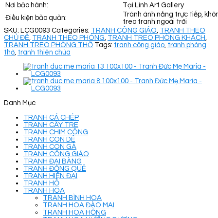
Nơi bảo hành:
Tại Linh Art Gallery
Tránh ánh nắng trực tiếp, khô
Điều kiện bảo quản:
treo tranh ngoài trời
SKU:
LCG0093
Categories:
TRANH CÔNG GIÁO
,
TRANH THEO
CHỦ ĐỀ
,
TRANH THEO PHÒNG
,
TRANH TREO PHÒNG KHÁCH
,
TRANH TREO PHÒNG THỜ
Tags:
tranh công giáo
,
tranh phòng
thờ
,
tranh thiên chúa
Danh Mục
TRANH CÁ CHÉP
TRANH CÂY TRE
TRANH CHIM CÔNG
TRANH CON DÊ
TRANH CON GÀ
TRANH CÔNG GIÁO
TRANH ĐẠI BÀNG
TRANH ĐỒNG QUÊ
TRANH HIỆN ĐẠI
TRANH HỔ
TRANH HOA
TRANH BÌNH HOA
TRANH HOA ĐÀO MAI
TRANH HOA HỒNG