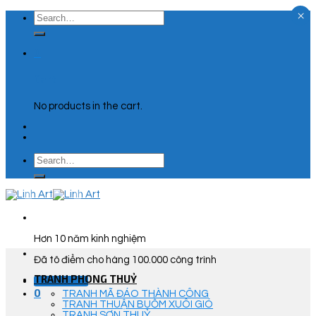
×
Skip
Search
to
for:
content
0
Cart
No products in the cart.
Search
for:
Hơn 10 năm kinh nghiệm
Đã tô điểm cho hàng 100.000 công trình
TRANH PHONG THUỶ
Góc Tư Vấn
0
TRANH MÃ ĐÁO THÀNH CÔNG
TRANH THUẬN BUỒM XUÔI GIÓ
TRANH SƠN THUỶ