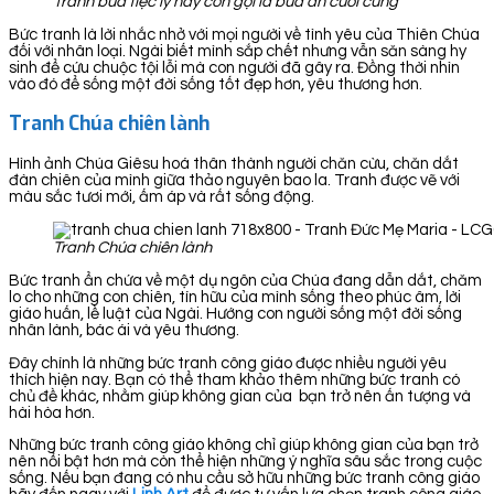
Tranh bữa tiệc ly hay còn gọi là bữa ăn cuối cùng
Bức tranh là lời nhắc nhở với mọi người về tình yêu của Thiên Chúa
đối với nhân loại. Ngài biết mình sắp chết nhưng vẫn săn sàng hy
sinh để cứu chuộc tội lỗi mà con người đã gây ra. Đồng thời nhìn
vào đó để sống một đời sống tốt đẹp hơn, yêu thương hơn.
Tranh Chúa chiên lành
Hình ảnh Chúa Giêsu hoá thân thành người chăn cừu, chăn dắt
đàn chiên của mình giữa thảo nguyên bao la. Tranh được vẽ với
màu sắc tươi mới, ấm áp và rất sống động.
Tranh Chúa chiên lành
Bức tranh ẩn chứa về một dụ ngôn của Chúa đang dẫn dắt, chăm
lo cho những con chiên, tín hữu của mình sống theo phúc âm, lời
giáo huấn, lề luật của Ngài. Hướng con người sống một đời sống
nhân lành, bác ái và yêu thương.
Đây chính là những bức tranh công giáo được nhiều người yêu
thích hiện nay. Bạn có thể tham khảo thêm những bức tranh có
chủ đề khác, nhằm giúp không gian của bạn trở nên ấn tượng và
hài hòa hơn.
Những bức tranh công giáo không chỉ giúp không gian của bạn trở
nên nổi bật hơn mà còn thể hiện những ý nghĩa sâu sắc trong cuộc
sống. Nếu bạn đang có nhu cầu sở hữu những bức tranh công giáo