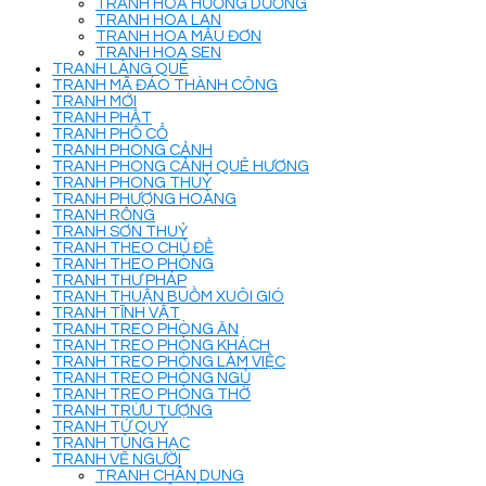
TRANH HOA HƯỚNG DƯƠNG
TRANH HOA LAN
TRANH HOA MẪU ĐƠN
TRANH HOA SEN
TRANH LÀNG QUÊ
TRANH MÃ ĐÁO THÀNH CÔNG
TRANH MỚI
TRANH PHẬT
TRANH PHỐ CỔ
TRANH PHONG CẢNH
TRANH PHONG CẢNH QUÊ HƯƠNG
TRANH PHONG THUỶ
TRANH PHƯỢNG HOÀNG
TRANH RỒNG
TRANH SƠN THUỶ
TRANH THEO CHỦ ĐỀ
TRANH THEO PHÒNG
TRANH THƯ PHÁP
TRANH THUẬN BUỒM XUÔI GIÓ
TRANH TĨNH VẬT
TRANH TREO PHÒNG ĂN
TRANH TREO PHÒNG KHÁCH
TRANH TREO PHÒNG LÀM VIỆC
TRANH TREO PHÒNG NGỦ
TRANH TREO PHÒNG THỜ
TRANH TRỪU TƯỢNG
TRANH TỨ QUÝ
TRANH TÙNG HẠC
TRANH VẼ NGƯỜI
TRANH CHÂN DUNG