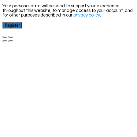
Your personal data will be used to support your experience
throughout this website, to manage access to your account, and
for other purposes described in our
privacy policy
.
Register