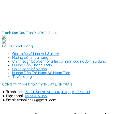
Tranh Sơn Dầu Trần Phú Trên Social
Hỗ Trợ Khách Hàng
Giới thiệu về Linh Art Gallery
Hướng dẫn mua hàng
Chính sách bảo vệ thông tin cá nhân của người tiêu dùng
Hướng Dẫn Thanh Toán
Chính sách bảo hành
Hướng Dẫn Trả Hàng Và Hoàn Tiền
Tuyển dụng
CÔNG TY TNHH TMDV MỸ THUẬT LINH TRẦN
►
Tranh Linh
:
51 TRẦN NHÂN TÔN, P.9, Q.5, TP. HCM
►
Điện thoại
:
0973 015 055
►
Email
: tranhlinh14@gmail.com