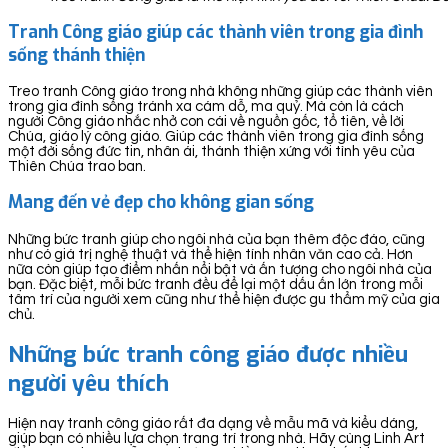
Tranh Công giáo giúp các thành viên trong gia đình
sống thánh thiện
Treo tranh Công giáo trong nhà không những giúp các thành viên
trong gia đình sống tránh xa cám dỗ, ma quỷ. Mà còn là cách
người Công giáo nhắc nhở con cái về nguồn gốc, tổ tiên, về lời
Chúa, giáo lý công giáo. Giúp các thành viên trong gia đình sống
một đời sống đức tin, nhân ái, thánh thiện xứng với tình yêu của
Thiên Chúa trao ban.
Mang đến vẻ đẹp cho không gian sống
Những bức tranh giúp cho ngôi nhà của bạn thêm độc đáo, cũng
như có giá trị nghệ thuật và thể hiện tính nhân văn cao cả. Hơn
nữa còn giúp tạo điểm nhấn nổi bật và ấn tượng cho ngôi nhà của
bạn. Đặc biệt, mỗi bức tranh đều để lại một dấu ấn lớn trong mỗi
tâm trí của người xem cũng như thể hiện được gu thẩm mỹ của gia
chủ.
Những bức tranh công giáo được nhiều
người yêu thích
Hiện nay tranh công giáo rất đa dạng về mẫu mã và kiểu dáng,
giúp bạn có nhiều lựa chọn trang trí trong nhà. Hãy cùng Linh Art