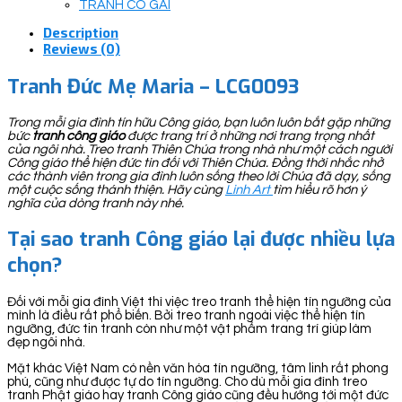
TRANH CÔ GÁI
Description
Reviews (0)
Tranh Đức Mẹ Maria – LCG0093
Trong mỗi gia đình tín hữu Công giáo, bạn luôn luôn bắt gặp những
bức
tranh công giáo
được trang trí ở những nơi trang trọng nhất
của ngôi nhà. Treo tranh Thiên Chúa trong nhà như một cách người
Công giáo thể hiện đức tin đối với Thiên Chúa. Đồng thời nhắc nhở
các thành viên trong gia đình luôn sống theo lời Chúa đã dạy, sống
một cuộc sống thánh thiện. Hãy cùng
Linh Art
tìm hiểu rõ hơn ý
nghĩa của dòng tranh này nhé.
Tại sao tranh Công giáo lại được nhiều lựa
chọn?
Đối với mỗi gia đình Việt thì việc treo tranh thể hiện tín ngưỡng của
mình là điều rất phổ biến. Bởi treo tranh ngoài việc thể hiện tín
ngưỡng, đức tin tranh còn như một vật phẩm trang trí giúp làm
đẹp ngôi nhà.
Mặt khác Việt Nam có nền văn hóa tín ngưỡng, tâm linh rất phong
phú, cũng như được tự do tín ngưỡng. Cho dù mỗi gia đình treo
tranh Phật giáo hay tranh Công giáo cũng đều hướng tới một đức