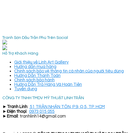
Tranh Sơn Dầu Trần Phú Trên Social
Hỗ Trợ Khách Hàng
Giới thiệu về Linh Art Gallery
Hướng dẫn mua hàng
Chính sách bảo vệ thông tin cá nhân của người tiêu dùng
Hướng Dẫn Thanh Toán
Chính sách bảo hành
Hướng Dẫn Trả Hàng Và Hoàn Tiền
Tuyển dụng
CÔNG TY TNHH TMDV MỸ THUẬT LINH TRẦN
►
Tranh Linh
:
51 TRẦN NHÂN TÔN, P.9, Q.5, TP. HCM
►
Điện thoại
:
0973 015 055
►
Email
: tranhlinh14@gmail.com