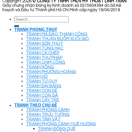
Copyright 2026 ©
CÔNG TY TNHH TMDV MỸ THUẬT LINH TRẦN
Giấy chứng nhận Đăng ký Kinh doanh số 0315634384 do Sở Kế
hoạch và Đầu tư Thành phố Hồ Chí Minh cấp ngày 19/04/2019
Search
for:
TRANH PHONG THUỶ
TRANH MÃ ĐÁO THÀNH CÔNG
TRANH THUẬN BUỒM XUÔI GIÓ
TRANH SƠN THUỶ
TRANH TÙNG HẠC
TRANH CÁ CHÉP
TRANH THƯ PHÁP
TRANH CHIM CÔNG
TRANH RỒNG
TRANH PHƯỢNG HOÀNG
TRANH HỔ
TRANH TỨ QUÝ
TRANH ĐẠI BÀNG
TRANH CON DÊ
TRANH CON GÀ
TRANH CÂY TRE
TRANH THEO CHỦ ĐỀ
TRANH PHONG CẢNH
TRANH TRỪU TƯỢNG
TRANH TĨNH VẬT
TRANH PHONG CẢNH QUÊ HƯƠNG
TRANH ĐỒNG QUÊ