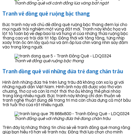
Tranh đồng quê với cánh đồng lúa vàng bát ngát
Tranh vẽ đồng quê ruộng bậc thang
Bức tranh này với chủ đề đồng quê ruộng bậc thang đem lại cho
mọi người trải nghiệm một vùng đất mới. Tranh này khắc họa và
lột tả toàn bộ vẻ đẹp bao la và hùng vĩ của những thửa ruộng bậc
thang cao và trải dài tít tắp. Đồng thời với tầng tầng, từng nhịp
xoáy trôn ốc ôm lấy quả núi và ăm ắp lúa chín vàng nhìn say đắm
vào trong lòng người.
Tranh vẽ đồng quê ruộng bậc thang
Tranh đồng quê với những đứa trẻ đang chăn trâu
Hình ảnh những đứa trẻ trên lưng trâu đã không còn xa lạ gì với
những người dân Việt Nam. Hình ảnh này đã được vào thơ văn
chương, thơ cơ và còn là một thời thơ ấu không thể phai nhòa
trong lòng nhiều người. Bức tranh này không chỉ đơn thuần về
tranh nghệ thuật dùng để trang trí mà còn chứa đựng cả một bầu
trời tuổi thơ của rất nhiều người.
Tranh đồng quê với những đứa trẻ đang chăn trâu
Trên đây là những thông tin chia sẻ về tranh đồng quê mong rằng
giúp bạn hiểu rõ hơn về tranh này. Đồng thời lựa chọn cho mình