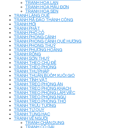
TRANH HOA LAN
TRANH HOA MẪU ĐƠN
TRANH HOA SEN
TRANH LÀNG QUÊ
TRANH MÃ ĐÁO THÀNH CÔNG
TRANH MỚI
TRANH PHẬT
TRANH PHỐ CỔ
TRANH PHONG CẢNH
TRANH PHONG CẢNH QUÊ HƯƠNG
TRANH PHONG THUỶ
TRANH PHƯỢNG HOÀNG
TRANH RỒNG
TRANH SƠN THUỶ
TRANH THEO CHỦ ĐỀ
TRANH THEO PHÒNG
TRANH THƯ PHÁP
TRANH THUẬN BUỒM XUÔI GIÓ
TRANH TĨNH VẬT
TRANH TREO PHÒNG ĂN
TRANH TREO PHÒNG KHÁCH
TRANH TREO PHÒNG LÀM VIỆC
TRANH TREO PHÒNG NGỦ
TRANH TREO PHÒNG THỜ
TRANH TRỪU TƯỢNG
TRANH TỨ QUÝ
TRANH TÙNG HẠC
TRANH VẼ NGƯỜI
TRANH CHÂN DUNG
TRANH CÔ GÁI