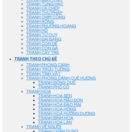
TRANH TÙNG HẠC
TRANH CÁ CHÉP
TRANH THƯ PHÁP
TRANH CHIM CÔNG
TRANH RỒNG
TRANH PHƯỢNG HOÀNG
TRANH HỔ
TRANH TỨ QUÝ
TRANH ĐẠI BÀNG
TRANH CON DÊ
TRANH CON GÀ
TRANH CÂY TRE
TRANH THEO CHỦ ĐỀ
TRANH PHONG CẢNH
TRANH TRỪU TƯỢNG
TRANH TĨNH VẬT
TRANH PHONG CẢNH QUÊ HƯƠNG
TRANH ĐỒNG QUÊ
TRANH PHỐ CỔ
TRANH HOA
TRANH HOA SEN
TRANH HOA MẪU ĐƠN
TRANH HOA ĐÀO MAI
TRANH HOA HỒNG
TRANH HOA HƯỚNG DƯƠNG
TRANH BÌNH HOA
TRANH HOA LAN
TRANH VẼ NGƯỜI
TRANH CHÂN DUNG