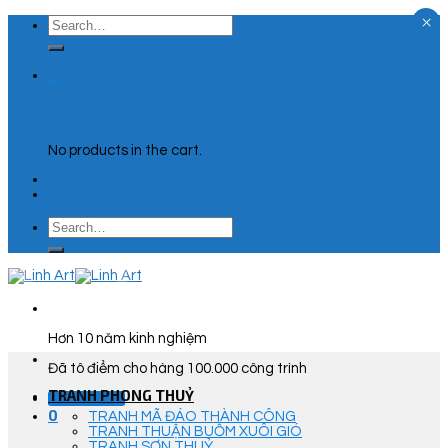
×
Skip
Search
to
for:
content
0
Cart
No products in the cart.
Search
for:
Hơn 10 năm kinh nghiệm
Đã tô điểm cho hàng 100.000 công trình
TRANH PHONG THUỶ
Góc Tư Vấn
0
TRANH MÃ ĐÁO THÀNH CÔNG
TRANH THUẬN BUỒM XUÔI GIÓ
TRANH SƠN THUỶ