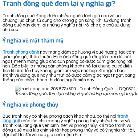
Tranh đồng quê đem lại ý nghĩa gì?
Tranh đồng quê đang được nhiều người đánh giá cao và ưa
chuộng lựa chọn sử dụng cho không gian sống. Khi sử dụng tranh
đồng quê này đem lại những ý nghĩa nổi trội cho gia chủ sử dụng
như sau:
Ý nghĩa về mặt thẩm mỹ
Tranh phong cảnh
này mang đậm đà hương vị quê hương tạo cảm
giác gần gũi, thân thuộc. Hình ảnh đồng quê rộng lớn trải dài bát
ngát, mênh mông giúp cho căn phòng có được cảm giác rộng rãi
hơn. Đặc biệt là những căn phòng khách nhỏ tại chung cư có diện
tích khiêm tốn hay không gian làm việc nhỏ hẹp. Khi ngăn bức
tranh vẽ đồng quê này như trút bỏ được cảm giác ngột ngạt, căng
thẳng của chốn thành thị đông người hiện nay.
Tranh đồng quê đem lại hương vị quê hương tạo cảm giác gần 
Ý nghĩa về phong thủy
Bức tranh này có nhiều phong cách khác nhau, có thể nói
tranh
làng quê
mùa lúa chín mang ý nghĩa phong thủy nhiều hơn so với
tranh kiểu làng quê yên bình. Xét về phong thủy, khi trao tranh vẽ
đồng quê mùa lúa chín sẽ rất hợp phong thủy và có ý nghĩa rất tốt,
đặc biệt là đối với các gia chủ mệnh Kim.