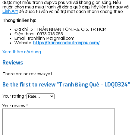
được một mẫu tranh đẹp và phù với với không gian sống. Nếu
muốn chọn mua mua tranh vẽ đồng quê đẹp, hãy liên hệ ngay với
Linh Art
để được tư vấn và hỗ trợ một cách nhanh chóng theo:
Thông tin liên hệ:
Địa chỉ: 51 TRẦN NHÂN TÔN, P.9, Q.5, TP. HCM
Điện thoại: 0973 015 055
Email: tranhlinh14@gmail.com
Website:
https://tranhsondautranphu.com/
Xem thêm nội dung
Reviews
There are no reviews yet.
Be the first to review “Tranh Đồng Quê – LDQ0324”
Your rating
*
Your review
*