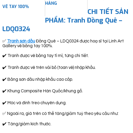
HÀNG
VẼ TAY 100%
CHI TIẾT SẢN
PHẨM: Tranh Đồng Quê –
LDQ0324
✅
Tranh sơn dầu
Đồng Quê – LDQ0324 được hoạ sĩ tại Linh Art
Gallery vẽ bằng tay 100%.
✔️ Tranh được vẽ bằng tay tỉ mỉ, từng chi tiết.
✔️ Tranh được vẽ trên vải bố (toan vẽ) nhập khẩu.
✔️ Bằng sơn dầu nhập khẩu cao cấp.
✔️ Khung Composite Hàn Quốc/khung gỗ.
✔️ Móc và đinh treo chuyên dụng.
✅ Ngoài ra, giá trên có thể tăng/giảm tuỳ theo yêu cầu như:
✔️ Tăng/giảm kích thước.