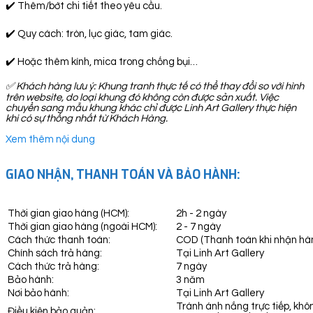
✔️ Thêm/bớt chi tiết theo yêu cầu.
✔️ Quy cách: tròn, lục giác, tam giác.
✔️ Hoặc thêm kính, mica trong chống bụi…
✅
Khách hàng lưu ý: Khung tranh thực tế có thể thay đổi so với hình
trên website, do loại khung đó không còn được sản xuất. Việc
chuyển sang mẫu khung khác chỉ được Linh Art Gallery thực hiện
khi có sự thống nhất từ Khách Hàng.
Xem thêm nội dung
GIAO NHẬN, THANH TOÁN VÀ BẢO HÀNH:
Thời gian giao hàng (HCM):
2h - 2 ngày
Thời gian giao hàng (ngoài HCM):
2 - 7 ngày
Cách thức thanh toán:
COD (Thanh toán khi nhận hà
Chính sách trả hàng:
Tại Linh Art Gallery
Cách thức trả hàng:
7 ngày
Bảo hành:
3 năm
Nơi bảo hành:
Tại Linh Art Gallery
Tránh ánh nắng trực tiếp, khô
Điều kiện bảo quản: