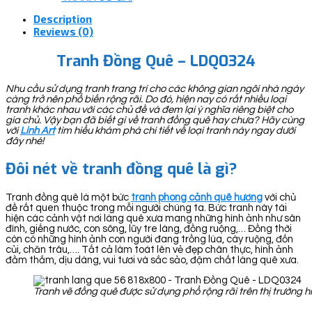
Description
Reviews (0)
Tranh Đồng Quê – LDQ0324
Nhu cầu sử dụng tranh trang trí cho các không gian ngôi nhà ngày
càng trở nên phổ biến rộng rãi. Do đó, hiện nay có rất nhiều loại
tranh khác nhau với các chủ đề và đem lại ý nghĩa riêng biệt cho
gia chủ. Vậy bạn đã biết gì về tranh đồng quê hay chưa? Hãy cùng
với
Linh Art
tìm hiểu khám phá chi tiết về loại tranh này ngay dưới
đây nhé!
Đôi nét về tranh đồng quê là gì?
Tranh đồng quê là một bức
tranh phong cảnh quê hương
với chủ
đề rất quen thuộc trong mỗi người chúng ta. Bức tranh này tái
hiện các cảnh vật nơi làng quê xưa mang những hình ảnh như sân
đình, giếng nước, con sông, lũy tre làng, đồng ruộng,… Đồng thời
còn có những hình ảnh con người đang trồng lúa, cày ruộng, đốn
củi, chăn trâu,…. Tất cả làm toát lên vẻ đẹp chân thực, hình ảnh
đằm thắm, dịu dàng, vui tươi và sắc sảo, đậm chất làng quê xưa.
Tranh vẽ đồng quê được sử dụng phổ rộng rãi trên thị trường h