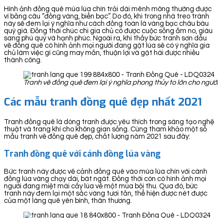
Hình ảnh đồng quê mùa lúa chín trải dài mênh mông thường được
ví bằng câu “đồng vàng, biển bạc”. Do đó, khi trong nhà treo trành
này sẽ đem lại ý nghĩa như cách đồng toàn là vàng bạc châu báu
quý giá. Đồng thời chúc chi gia chủ có được cuộc sống ấm no, giàu
sang phú quý và hạnh phúc. Ngoài ra, khi thấy bức tranh sơn dầu
vẽ đồng quê có hình ảnh mọi người đang gặt lúa sẽ có ý nghĩa gia
chủ làm việc gì cũng may mắn, thuận lợi và gặt hái được nhiều
thành công.
Tranh vẽ đồng quê đem lại ý nghĩa phong thủy to lớn cho ngườ
Các mẫu tranh đồng quê đẹp nhất 2021
Tranh đồng quê là dòng tranh được yêu thích trong sáng tạo nghệ
thuật và trang khí cho không gian sống. Cùng tham khảo một số
mẫu tranh vẽ đồng quê đẹp, chất lượng năm 2021 sau đây:
Tranh đồng quê với cánh đồng lúa vàng
Bức tranh này được vẽ cảnh đồng quê vào mùa lúa chín với cánh
đồng lúa vàng chạy dài, bát ngát. Đồng thời còn có hình ảnh mọi
người đang miệt mài cấy lúa về một mùa bội thu. Qua đó, bức
tranh này đem lại một sắc vàng tươi tắn, thể hiện được nét được
của một làng quê yên bình, thân thương.