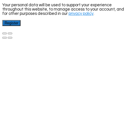
Your personal data will be used to support your experience
throughout this website, to manage access to your account, and
for other purposes described in our
privacy policy
.
Register