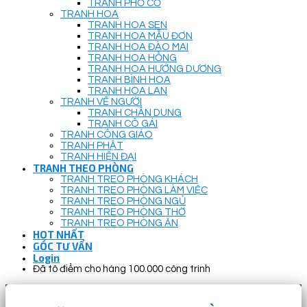
TRANH PHỐ CỔ
TRANH HOA
TRANH HOA SEN
TRANH HOA MẪU ĐƠN
TRANH HOA ĐÀO MAI
TRANH HOA HỒNG
TRANH HOA HƯỚNG DƯƠNG
TRANH BÌNH HOA
TRANH HOA LAN
TRANH VẼ NGƯỜI
TRANH CHÂN DUNG
TRANH CÔ GÁI
TRANH CÔNG GIÁO
TRANH PHẬT
TRANH HIỆN ĐẠI
TRANH THEO PHÒNG
TRANH TREO PHÒNG KHÁCH
TRANH TREO PHÒNG LÀM VIỆC
TRANH TREO PHÒNG NGỦ
TRANH TREO PHÒNG THỜ
TRANH TREO PHÒNG ĂN
HOT NHẤT
GÓC TƯ VẤN
Login
Đã tô điểm cho hàng 100.000 công trình