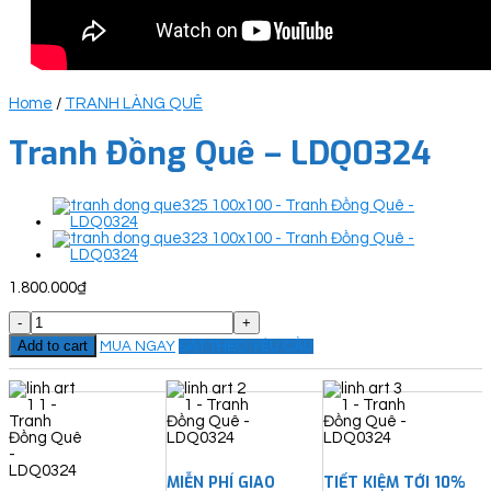
Home
/
TRANH LÀNG QUÊ
Tranh Đồng Quê – LDQ0324
1.800.000
₫
Tranh
Đồng
Add to cart
MUA NGAY
ĐẶT THEO YÊU CẦU
Quê
-
LDQ0324
quantity
MIỄN PHÍ GIAO
TIẾT KIỆM TỚI 10%