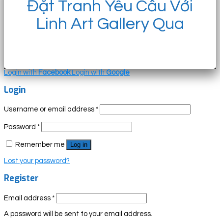
Đặt Tranh Yêu Cầu Với
Linh Art Gallery Qua
Login with
Facebook
Login with
Google
Login
Username or email address
*
Password
*
Remember me
Log in
Lost your password?
Register
Email address
*
A password will be sent to your email address.