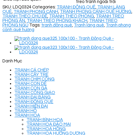
treo tranh ngoài trời
SKU:
LDQ0324
Categories:
TRANH ĐỒNG QUÊ
,
TRANH LÀNG
QUÊ
,
TRANH PHONG CẢNH
,
TRANH PHONG CẢNH QUÊ HƯƠNG
,
TRANH THEO CHỦ ĐỀ
,
TRANH THEO PHÒNG
,
TRANH TREO
PHÒNG ĂN
,
TRANH TREO PHÒNG KHÁCH
,
TRANH TREO
PHÒNG NGỦ
Tags:
tranh đồng quê
,
Tranh làng quê
,
Tranh phong
cảnh quê hương
Danh Mục
TRANH CÁ CHÉP
TRANH CÂY TRE
TRANH CHIM CÔNG
TRANH CON DÊ
TRANH CON GÀ
TRANH CÔNG GIÁO
TRANH ĐẠI BÀNG
TRANH ĐỒNG QUÊ
TRANH HIỆN ĐẠI
TRANH HỔ
TRANH HOA
TRANH BÌNH HOA
TRANH HOA ĐÀO MAI
TRANH HOA HỒNG
TRANH HOA HƯỚNG DƯƠNG