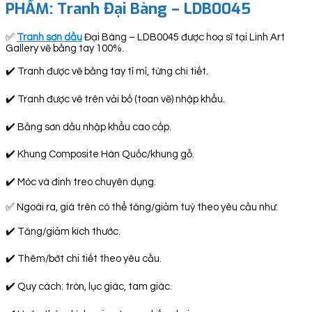
PHẨM: Tranh Đại Bàng – LDB0045
✅
Tranh sơn dầu
Đại Bàng – LDB0045 được hoạ sĩ tại Linh Art
Gallery vẽ bằng tay 100%.
✔️ Tranh được vẽ bằng tay tỉ mỉ, từng chi tiết.
✔️ Tranh được vẽ trên vải bố (toan vẽ) nhập khẩu.
✔️ Bằng sơn dầu nhập khẩu cao cấp.
✔️ Khung Composite Hàn Quốc/khung gỗ.
✔️ Móc và đinh treo chuyên dụng.
✅ Ngoài ra, giá trên có thể tăng/giảm tuỳ theo yêu cầu như:
✔️ Tăng/giảm kích thước.
✔️ Thêm/bớt chi tiết theo yêu cầu.
✔️ Quy cách: tròn, lục giác, tam giác.