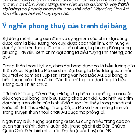
mãnh, can đảm, kiên cường, tầm nhìn xa và sự bất tử. Vậy
tranh
đại bàng
có ý nghĩa phong thuỷ như thế nào? Hãy cùng Linh Art
tìm hiểu qua bài viết này bạn nhé.
Ý nghĩa phong thuỷ của tranh đại bàng
Sự dũng mãnh, lòng can đảm và uy nghiêm của chim đại bàng
được xem là biểu tượng tôn quý, được các thần linh, anh hùng vĩ
đại lấy làm biểu tượng. Do đó từ cổ chí kim, từ phương Đông sang
phương Tây đều xem chim đại bàng là biểu tượng linh thiêng, cao
quý.
Trong thần thoại Hy Lạp, chim đại bàng được coi là biểu tượng của
thần Zeus. Người La Mã coi chim đại bàng là biểu tượng của thần
bầu trời và sấm sét Jupiter. Trong văn hoá Bắc Âu, đại bàng là
biểu tượng của thần Odin. Còn theo Kito giáo, đại bàng là biểu
tượng của Thiên Chúa.
Tới thời kì Trung Cổ và Phục Hưng, đa phần các quốc gia châu Âu
đều chọn đại bàng làm biểu tượng cho quân đội. Các hình vẽ chim
đại bàng trên khiên của binh sĩ đã được tìm thấy trong các di chỉ
khảo cổ thời Phục Hưng, Trung Cổ, La Mã và trên những hình vẽ
trong truyện thần thoại châu Âu được mô phỏng lại.
Ngày nay, biểu tượng đại bàng được sử dụng nhiều trong các cơ
quan hành chính, đơn vị quân đội, trong cả chế độ Dân Chủ và
Quân Chủ. Điển hình như trên Đại Ấn (quốc huy) của Mỹ.