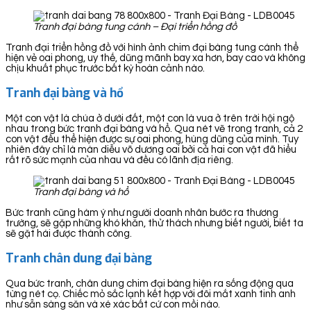
Tranh đại bàng tung cánh – Đại triển hồng đồ
Tranh đại triển hồng đồ với hình ảnh chim đại bàng tung cánh thể
hiện vẻ oai phong, uy thế, dũng mãnh bay xa hơn, bay cao và không
chịu khuất phục trước bất kỳ hoàn cảnh nào.
Tranh đại bàng và hổ
Một con vật là chúa ở dưới đất, một con là vua ở trên trời hội ngộ
nhau trong bức tranh đại bàng và hổ. Qua nét vẽ trong tranh, cả 2
con vật đều thể hiện được sự oai phong, hùng dũng của mình. Tuy
nhiên đây chỉ là màn diễu võ dương oai bởi cả hai con vật đã hiểu
rất rõ sức mạnh của nhau và đều có lãnh địa riêng.
Tranh đại bàng và hổ
Bức tranh cũng hàm ý như người doanh nhân bước ra thương
trường, sẽ gặp những khó khăn, thử thách nhưng biết người, biết ta
sẽ gặt hái được thành công.
Tranh chân dung đại bàng
Qua bức tranh, chân dung chim đại bàng hiện ra sống động qua
từng nét cọ. Chiếc mỏ sắc lạnh kết hợp với đôi mắt xanh tinh anh
như sẵn sàng săn và xé xác bất cứ con mồi nào.