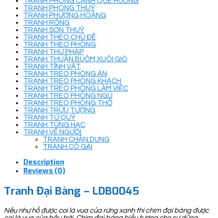
TRANH PHONG CẢNH QUÊ HƯƠNG
TRANH PHONG THUỶ
TRANH PHƯỢNG HOÀNG
TRANH RỒNG
TRANH SƠN THUỶ
TRANH THEO CHỦ ĐỀ
TRANH THEO PHÒNG
TRANH THƯ PHÁP
TRANH THUẬN BUỒM XUÔI GIÓ
TRANH TĨNH VẬT
TRANH TREO PHÒNG ĂN
TRANH TREO PHÒNG KHÁCH
TRANH TREO PHÒNG LÀM VIỆC
TRANH TREO PHÒNG NGỦ
TRANH TREO PHÒNG THỜ
TRANH TRỪU TƯỢNG
TRANH TỨ QUÝ
TRANH TÙNG HẠC
TRANH VẼ NGƯỜI
TRANH CHÂN DUNG
TRANH CÔ GÁI
Description
Reviews (0)
Tranh Đại Bàng – LDB0045
Nếu như hổ được coi là vua của rừng xanh thì chim đại bàng được
coi là vua của bầu trời. Chim đại bàng biểu tượng cho sự dũng