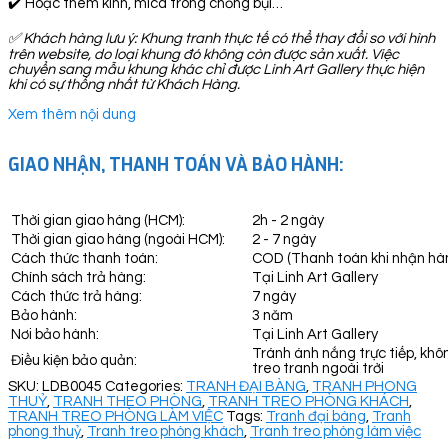
✔️ Hoặc thêm kính, mica trong chống bụi…
✅
Khách hàng lưu ý: Khung tranh thực tế có thể thay đổi so với hình
trên website, do loại khung đó không còn được sản xuất. Việc
chuyển sang mẫu khung khác chỉ được Linh Art Gallery thực hiện
khi có sự thống nhất từ Khách Hàng.
Xem thêm nội dung
GIAO NHẬN, THANH TOÁN VÀ BẢO HÀNH:
Thời gian giao hàng (HCM):
2h - 2 ngày
Thời gian giao hàng (ngoài HCM):
2 - 7 ngày
Cách thức thanh toán:
COD (Thanh toán khi nhận hà
Chính sách trả hàng:
Tại Linh Art Gallery
Cách thức trả hàng:
7 ngày
Bảo hành:
3 năm
Nơi bảo hành:
Tại Linh Art Gallery
Tránh ánh nắng trực tiếp, khô
Điều kiện bảo quản:
treo tranh ngoài trời
SKU:
LDB0045
Categories:
TRANH ĐẠI BÀNG
,
TRANH PHONG
THUỶ
,
TRANH THEO PHÒNG
,
TRANH TREO PHÒNG KHÁCH
,
TRANH TREO PHÒNG LÀM VIỆC
Tags:
Tranh đại bàng
,
Tranh
phong thuỷ
,
Tranh treo phòng khách
,
Tranh treo phòng làm việc