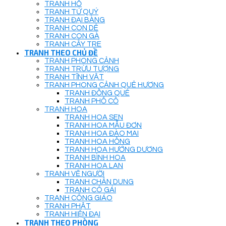
TRANH HỔ
TRANH TỨ QUÝ
TRANH ĐẠI BÀNG
TRANH CON DÊ
TRANH CON GÀ
TRANH CÂY TRE
TRANH THEO CHỦ ĐỀ
TRANH PHONG CẢNH
TRANH TRỪU TƯỢNG
TRANH TĨNH VẬT
TRANH PHONG CẢNH QUÊ HƯƠNG
TRANH ĐỒNG QUÊ
TRANH PHỐ CỔ
TRANH HOA
TRANH HOA SEN
TRANH HOA MẪU ĐƠN
TRANH HOA ĐÀO MAI
TRANH HOA HỒNG
TRANH HOA HƯỚNG DƯƠNG
TRANH BÌNH HOA
TRANH HOA LAN
TRANH VẼ NGƯỜI
TRANH CHÂN DUNG
TRANH CÔ GÁI
TRANH CÔNG GIÁO
TRANH PHẬT
TRANH HIỆN ĐẠI
TRANH THEO PHÒNG