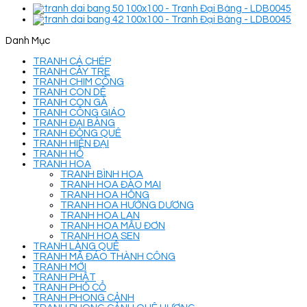
Danh Mục
TRANH CÁ CHÉP
TRANH CÂY TRE
TRANH CHIM CÔNG
TRANH CON DÊ
TRANH CON GÀ
TRANH CÔNG GIÁO
TRANH ĐẠI BÀNG
TRANH ĐỒNG QUÊ
TRANH HIỆN ĐẠI
TRANH HỔ
TRANH HOA
TRANH BÌNH HOA
TRANH HOA ĐÀO MAI
TRANH HOA HỒNG
TRANH HOA HƯỚNG DƯƠNG
TRANH HOA LAN
TRANH HOA MẪU ĐƠN
TRANH HOA SEN
TRANH LÀNG QUÊ
TRANH MÃ ĐÁO THÀNH CÔNG
TRANH MỚI
TRANH PHẬT
TRANH PHỐ CỔ
TRANH PHONG CẢNH