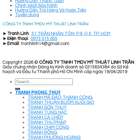
Hướng Dẫn Thanh Toán
Chính sách bảo hành
Hướng Dẫn Trả Hàng Và Hoàn Tiền
Tuyển dụng
CÔNG TY TNHH TMDV MỸ THUẬT LINH TRẦN
►
Tranh Linh
:
51 TRẦN NHÂN TÔN, P.9, Q.5, TP. HCM
►
Điện thoại
:
0973 015 055
►
Email
: tranhlinh14@gmail.com
Copyright 2026 ©
CÔNG TY TNHH TMDV MỸ THUẬT LINH TRẦN
Giấy chứng nhận Đăng ký Kinh doanh số 0315634384 do Sở Kế
hoạch và Đầu tư Thành phố Hồ Chí Minh cấp ngày 19/04/2019
Search
for:
TRANH PHONG THUỶ
TRANH MÃ ĐÁO THÀNH CÔNG
TRANH THUẬN BUỒM XUÔI GIÓ
TRANH SƠN THUỶ
TRANH TÙNG HẠC
TRANH CÁ CHÉP
TRANH THƯ PHÁP
TRANH CHIM CÔNG
TRANH RỒNG
TRANH PHƯỢNG HOÀNG