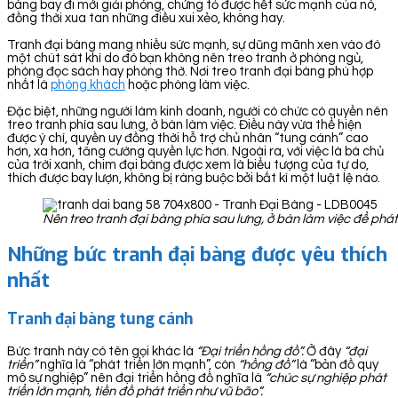
bàng bay đi mới giải phóng, chứng tỏ được hết sức mạnh của nó,
đồng thời xua tan những điều xui xẻo, không hay.
Tranh đại bàng mang nhiều sức mạnh, sự dũng mãnh xen vào đó
một chút sát khí do đó bạn không nên treo tranh ở phòng ngủ,
phòng đọc sách hay phòng thờ. Nơi treo tranh đại bàng phù hợp
nhất là
phòng khách
hoặc phòng làm việc.
Đặc biệt, những người làm kinh doanh, người có chức có quyền nên
treo tranh phía sau lưng, ở bàn làm việc. Điều này vừa thể hiện
được ý chí, quyền uy đồng thời hỗ trợ chủ nhân “tung cánh” cao
hơn, xa hơn, tăng cường quyền lực hơn. Ngoài ra, với việc là bá chủ
của trời xanh, chim đại bàng được xem là biểu tượng của tự do,
thích được bay lượn, không bị ràng buộc bởi bất kì một luật lệ nào.
Nên treo tranh đại bàng phía sau lưng, ở bàn làm việc để phá
Những bức tranh đại bàng được yêu thích
nhất
Tranh đại bàng tung cánh
Bức tranh này có tên gọi khác là
“Đại triển hồng đồ”.
Ở đây
“đại
triển”
nghĩa là “phát triển lớn mạnh”, còn
“hồng đồ”
là “bản đồ quy
mô sự nghiệp” nên đại triển hồng đồ nghĩa là
“chúc sự nghiệp phát
triển lớn mạnh, tiền đồ phát triển như vũ bão”.