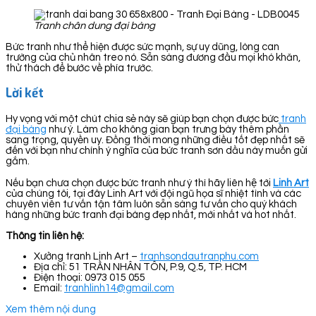
Tranh chân dung đại bàng
Bức tranh như thể hiện được sức mạnh, sự uy dũng, lòng can
trường của chủ nhân treo nó. Sẵn sàng đương đầu mọi khó khăn,
thử thách để bước về phía trước.
Lời kết
Hy vọng với một chút chia sẻ này sẽ giúp bạn chọn được bức
tranh
đại bàng
như ý. Làm cho không gian bạn trưng bày thêm phần
sang trọng, quyền uy. Đồng thời mong những điều tốt đẹp nhất sẽ
đến với bạn như chính ý nghĩa của bức tranh sơn dầu này muốn gửi
gắm.
Nếu bạn chưa chọn được bức tranh như ý thì hãy liên hệ tới
Linh Art
của chúng tôi, tại đây Linh Art với đội ngũ họa sĩ nhiệt tình và các
chuyên viên tư vấn tận tâm luôn sẵn sàng tư vấn cho quý khách
hàng những bức tranh đại bàng đẹp nhất, mới nhất và hot nhất.
Thông tin liên hệ:
Xưởng tranh Linh Art –
tranhsondautranphu.com
Địa chỉ: 51 TRẦN NHÂN TÔN, P.9, Q.5, TP. HCM
Điện thoại: 0973 015 055
Email:
tranhlinh14@gmail.com
Xem thêm nội dung