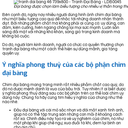
Đại bàng được chọn làm biểu tượng cho nhiều vị thần trong th
Bên cạnh đó, ngày nay nhiều người dùng hình ảnh chim đại bàng
như một biểu tượng cao quý để nhắc tới những doanh nhân thành
đạt. Bởi những phẩm chất mà không phải ai cũng có: uy dũng, can
đảm, kiên cường, hiên ngang chống lại mọi sức mạnh. Luôn sẵn
sàng đối mặt với những khó khăn, sóng gió trong kinh doanh mà
không bỏ cuộc.
Do đó, người làm kinh doanh, người có chức có quyền thường chọn
tranh đại bàng như một cách thể hiện sự dũng mãnh, gia tăng
quyền uy.
Ý nghĩa phong thuỷ của các bộ phận chim
đại bàng
Chim đại bàng mang trong mình rất nhiều phẩm chất cao quý, do
đó nó được mệnh danh là vua của bầu trời. Tuy nhiên ít ai biết được
ý nghĩa phong thuỷ đàng sau các bộ phận trên cơ thể loài chim uy
dũng này. Chúng ta hãy cùng tìm hiểu ý nghĩa của chúng như thế
nào nhé.
Đầu đại bàng với cái mỏ sắc nhọn và đôi mắt xanh tinh anh,
giúp nó có thể tập trung săn những con mồi ở khoảng cách
rất xa. Chính điều này tạo ra vẻ uy nghiêm của chim, nó như
một pháp khí giúp chế ngự, xua đuổi tà khí, đem lại bình an
cho gia chủ.