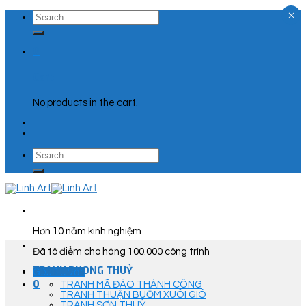
×
Skip
Search
to
for:
content
0
Cart
No products in the cart.
Search
for:
Hơn 10 năm kinh nghiệm
Đã tô điểm cho hàng 100.000 công trình
TRANH PHONG THUỶ
Góc Tư Vấn
0
TRANH MÃ ĐÁO THÀNH CÔNG
TRANH THUẬN BUỒM XUÔI GIÓ
TRANH SƠN THUỶ