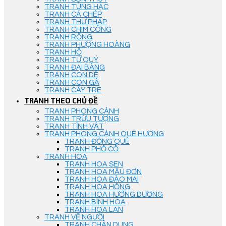
TRANH TÙNG HẠC
TRANH CÁ CHÉP
TRANH THƯ PHÁP
TRANH CHIM CÔNG
TRANH RỒNG
TRANH PHƯỢNG HOÀNG
TRANH HỔ
TRANH TỨ QUÝ
TRANH ĐẠI BÀNG
TRANH CON DÊ
TRANH CON GÀ
TRANH CÂY TRE
TRANH THEO CHỦ ĐỀ
TRANH PHONG CẢNH
TRANH TRỪU TƯỢNG
TRANH TĨNH VẬT
TRANH PHONG CẢNH QUÊ HƯƠNG
TRANH ĐỒNG QUÊ
TRANH PHỐ CỔ
TRANH HOA
TRANH HOA SEN
TRANH HOA MẪU ĐƠN
TRANH HOA ĐÀO MAI
TRANH HOA HỒNG
TRANH HOA HƯỚNG DƯƠNG
TRANH BÌNH HOA
TRANH HOA LAN
TRANH VẼ NGƯỜI
TRANH CHÂN DUNG