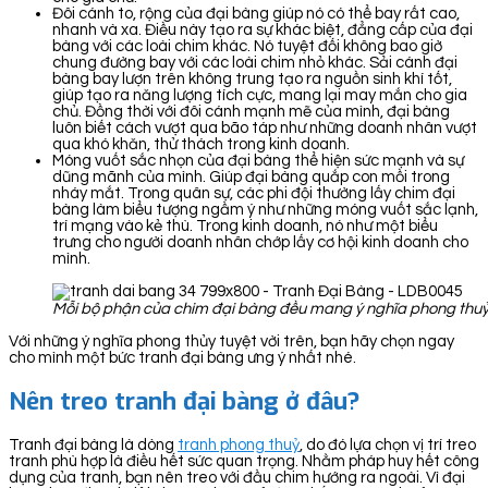
Đôi cánh to, rộng của đại bàng giúp nó có thể bay rất cao,
nhanh và xa. Điều này tạo ra sự khác biệt, đẳng cấp của đại
bàng với các loài chim khác. Nó tuyệt đối không bao giờ
chung đường bay với các loài chim nhỏ khác. Sải cánh đại
bàng bay lượn trên không trung tạo ra nguồn sinh khí tốt,
giúp tạo ra năng lượng tích cực, mang lại may mắn cho gia
chủ. Đồng thời với đôi cánh mạnh mẽ của mình, đại bàng
luôn biết cách vượt qua bão táp như những doanh nhân vượt
qua khó khăn, thử thách trong kinh doanh.
Móng vuốt sắc nhọn của đại bàng thể hiện sức mạnh và sự
dũng mãnh của mình. Giúp đại bàng quắp con mồi trong
nháy mắt. Trong quân sự, các phi đội thường lấy chim đại
bàng làm biểu tượng ngầm ý như những móng vuốt sắc lạnh,
trí mạng vào kẻ thù. Trong kinh doanh, nó như một biểu
trưng cho người doanh nhân chớp lấy cơ hội kinh doanh cho
mình.
Mỗi bộ phận của chim đại bàng đều mang ý nghĩa phong thu
Với những ý nghĩa phong thủy tuyệt vời trên, bạn hãy chọn ngay
cho mình một bức tranh đại bàng ưng ý nhất nhé.
Nên treo tranh đại bàng ở đâu?
Tranh đại bàng là dòng
tranh phong thuỷ
, do đó lựa chọn vị trí treo
tranh phù hợp là điều hết sức quan trọng. Nhằm pháp huy hết công
dụng của tranh, bạn nên treo với đầu chim hướng ra ngoài. Vì đại