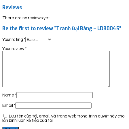
Reviews
There are no reviews yet.
Be the first to review “Tranh Đại Bàng – LDB0045”
Your rating
*
Your review
*
Name
*
Email
*
Lưu tên của tôi, email, và trang web trong trình duyệt này cho
lần bình luận kế tiếp của tôi.