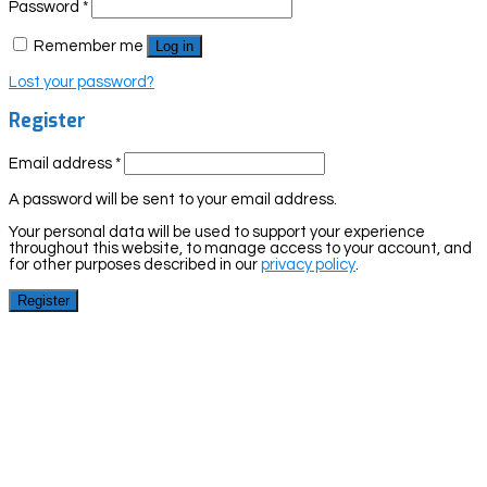
Password
*
Remember me
Log in
Lost your password?
Register
Email address
*
A password will be sent to your email address.
Your personal data will be used to support your experience
throughout this website, to manage access to your account, and
for other purposes described in our
privacy policy
.
Register