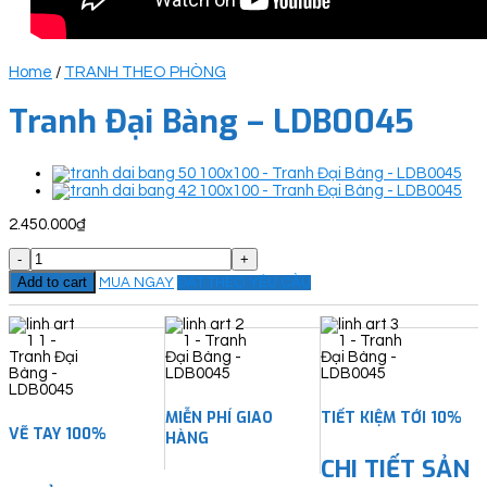
Home
/
TRANH THEO PHÒNG
Tranh Đại Bàng – LDB0045
2.450.000
₫
Tranh
Đại
Add to cart
MUA NGAY
ĐẶT THEO YÊU CẦU
Bàng
-
LDB0045
quantity
MIỄN PHÍ GIAO
TIẾT KIỆM TỚI 10%
VẼ TAY 100%
HÀNG
CHI TIẾT SẢN