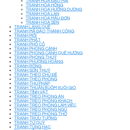
TRANH HOA ĐÀO MAI
TRANH HOA HỒNG
TRANH HOA HƯỚNG DƯƠNG
TRANH HOA LAN
TRANH HOA MẪU ĐƠN
TRANH HOA SEN
TRANH LÀNG QUÊ
TRANH MÃ ĐÁO THÀNH CÔNG
TRANH MỚI
TRANH PHẬT
TRANH PHỐ CỔ
TRANH PHONG CẢNH
TRANH PHONG CẢNH QUÊ HƯƠNG
TRANH PHONG THUỶ
TRANH PHƯỢNG HOÀNG
TRANH RỒNG
TRANH SƠN THUỶ
TRANH THEO CHỦ ĐỀ
TRANH THEO PHÒNG
TRANH THƯ PHÁP
TRANH THUẬN BUỒM XUÔI GIÓ
TRANH TĨNH VẬT
TRANH TREO PHÒNG ĂN
TRANH TREO PHÒNG KHÁCH
TRANH TREO PHÒNG LÀM VIỆC
TRANH TREO PHÒNG NGỦ
TRANH TREO PHÒNG THỜ
TRANH TRỪU TƯỢNG
TRANH TỨ QUÝ
TRANH TÙNG HẠC