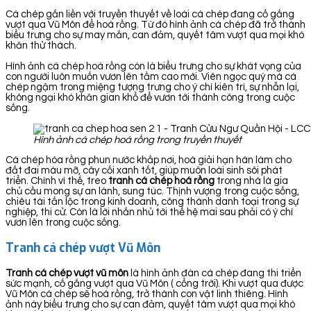
Cá chép gắn liền với truyền thuyết về loài cá chép đang cố gắng
vượt qua Vũ Môn để hoá rồng. Từ đó hình ảnh cá chép đã trở thành
biểu trưng cho sự may mắn, can đảm, quyết tâm vượt qua mọi khó
khăn thử thách.
Hình ảnh cá chép hoá rồng còn là biểu trưng cho sự khát vọng của
con người luôn muốn vươn lên tầm cao mới. Viên ngọc quý mà cá
chép ngậm trong miệng tượng trưng cho ý chí kiên trì, sự nhẫn lại,
không ngại khó khăn gian khổ để vươn tới thành công trong cuộc
sống.
Hình ảnh cá chép hoá rồng trong truyền thuyết
Cá chép hóa rồng phun nước khắp nơi, hoá giải hạn hán làm cho
đất đai màu mỡ, cây cối xanh tốt, giúp muôn loài sinh sôi phát
triển. Chính vì thế, treo
tranh cá chép hoá rồng
trong nhà là gia
chủ cầu mong sự an lành, sung túc. Thịnh vượng trong cuộc sống,
chiêu tài tấn lộc trong kinh doanh, công thành danh toại trong sự
nghiệp, thi cử. Còn là lời nhắn nhủ tới thế hệ mai sau phải có ý chí
vươn lên trong cuộc sống.
Tranh cá chép vượt Vũ Môn
Tranh cá chép vượt vũ môn
là hình ảnh đàn cá chép đang thi triển
sức mạnh, cố gắng vượt qua Vũ Môn ( cổng trời). Khi vượt qua được
Vũ Môn cá chép sẽ hoá rồng, trở thành con vật linh thiêng. Hình
ảnh này biểu trưng cho sự can đảm, quyết tâm vượt qua mọi khó