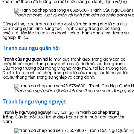
khăn thử thách để hướng tới một cuộc sống an lành, thịnh vượng.
Tranh cá chép vượt vũ môn với hình ảnh đàn cá chép đang vượ
Cũng vì thế, treo tranh cá chép vượt vũ môn trong nhà là gia chủ
cầu mong sự an lành, sung túc. Thịnh vượng trong cuộc sống,
chiêu tài tấn lộc trong kinh doanh, công thành danh toại trong sự
nghiệp, thi cử.
Tranh cửu ngư quần hội
Tranh cửu ngư quần hội
là một bức tranh đẹp, trong đó 9 con cá
chép khoẻ mạnh đang quay quần bơi lội dưới hồ sen trong xanh.
Cửu trong trường cửu mang ý nghĩa may mắn, tài lộc trường tồn.
Do đó, treo tranh cá chép trong nhà là cầu mong sức khỏe và tài
lộc, sự thăng tiến trong sự nghiệp và công danh.
Tranh cửu ngư quần hội với hình ảnh 9 con cá chép đang quây 
Tranh lý ngư vọng nguyệt
Tranh lý ngư vọng nguyệt
hay còn gọi là
tranh cá chép trông
trăng
. Đây là một bức tranh đẹp trong nghệ thuật dân gian Việt
Nam.