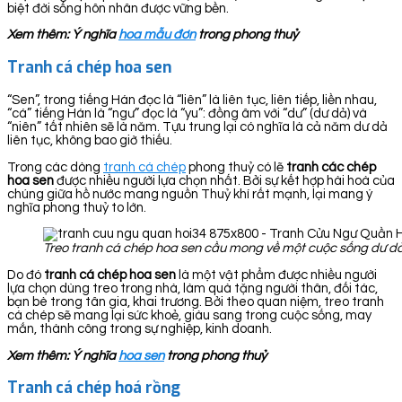
biệt đời sống hôn nhân được vững bền.
Xem thêm: Ý nghĩa
hoa mẫu đơn
trong phong thuỷ
Tranh cá chép hoa sen
“Sen”, trong tiếng Hán đọc là “liên” là liên tục, liên tiếp, liền nhau,
“cá” tiếng Hán là “ngư” đọc là “yu”: đồng âm với “dư” (dư dả) và
“niên” tất nhiên sẽ là năm. Tựu trung lại có nghĩa là cả năm dư dả
liên tục, không bao giờ thiếu.
Trong các dòng
tranh cá chép
phong thuỷ có lẽ
tranh các chép
hoa sen
được nhiều người lựa chọn nhất. Bởi sự kết hợp hài hoà của
chúng giữa hồ nước mang nguồn Thuỷ khí rất mạnh, lại mang ý
nghĩa phong thuỷ to lớn.
Treo tranh cá chép hoa sen cầu mong về một cuộc sống dư dả
Do đó
tranh cá chép hoa sen
là một vật phẩm được nhiều người
lựa chọn dùng treo trong nhà, làm quà tặng người thân, đối tác,
bạn bè trong tân gia, khai trương. Bởi theo quan niệm, treo tranh
cá chép sẽ mang lại sức khoẻ, giàu sang trong cuộc sống, may
mắn, thành công trong sự nghiệp, kinh doanh.
Xem thêm: Ý nghĩa
hoa sen
trong phong thuỷ
Tranh cá chép hoá rồng