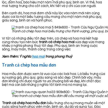
lộc, đơm hoa, báo hiệu một năm mới phú quý, bình an. Vì thế, hoa
mai tượng trưng cho cốt cách, khí tiết và ý chí của con người.
Bên cạnh đó, hoa mai đơm chồi nảy lộc vào năm mới nên cũng
được coi là một biểu tượng cầu mong cho một năm mới phú quý,
giàu sang, bình an và hạnh phúc.
Tranh cá chép hoa mai biểu trưng cho thịnh vượng, phú quý, bì
Vì tất cả những điều tốt đẹp trên, cá chép và hoa mai kết hợp
cùng nhau tạo nên bức
tranh cá chép hoa
mai
vừa đẹp vừa mang
nhiều ý nghĩa phong thuỷ tốt đẹp. Phú quý, bình an trong cuộc
sống, may mắn, thành công trong công việc
Xem thêm: Ý nghĩa
hoa mai
trong phong thuỷ
Tranh cá chép hoa mẫu đơn
Hoa mẫu đơn được xem là vua của các loài hoa. Là biểu trưng của
sự vương giả, phú quý, giàu sang và sắc đẹp. Chính bởi vậy, mẫu
đơn không chỉ được người ta ưa chuộng bởi vẻ đẹp, khí chất đặc
biệt mà còn bởi những ý nghĩa tốt lành mà nó mang lại.
Treo tranh cá chép hoa mẫu đơn để cầu mong về một cuộc sốn
Tranh cá chép hoa mẫu đơn
biểu trưng cho sự mong muốn về một
cuộc sống hạnh phúc viên mãn, bình an, dư dả và sung túc. Đặc