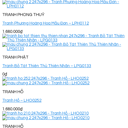
TRANH PHONG THUỶ
Tranh Phượng Hoàng Hoa Mẫu Đơn – LPH0112
1.680.000
₫
TRANH PHẬT
Tranh Bồ Tát Thiên Thủ Thiên Nhãn – LPG0133
0
₫
TRANH HỔ
Tranh Hổ – LHO0252
1.680.000
₫
TRANH HỔ