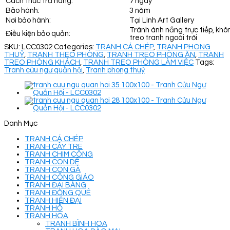
Cách thức trả hàng:
7 ngày
Bảo hành:
3 năm
Nơi bảo hành:
Tại Linh Art Gallery
Tránh ánh nắng trực tiếp, khô
Điều kiện bảo quản:
treo tranh ngoài trời
SKU:
LCC0302
Categories:
TRANH CÁ CHÉP
,
TRANH PHONG
THUỶ
,
TRANH THEO PHÒNG
,
TRANH TREO PHÒNG ĂN
,
TRANH
TREO PHÒNG KHÁCH
,
TRANH TREO PHÒNG LÀM VIỆC
Tags:
Tranh cửu ngư quần hội
,
Tranh phong thuỷ
Danh Mục
TRANH CÁ CHÉP
TRANH CÂY TRE
TRANH CHIM CÔNG
TRANH CON DÊ
TRANH CON GÀ
TRANH CÔNG GIÁO
TRANH ĐẠI BÀNG
TRANH ĐỒNG QUÊ
TRANH HIỆN ĐẠI
TRANH HỔ
TRANH HOA
TRANH BÌNH HOA