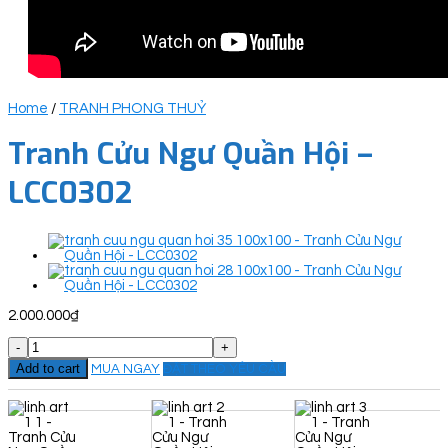
Home
/
TRANH PHONG THUỶ
Tranh Cửu Ngư Quần Hội –
LCC0302
2.000.000
₫
Tranh
Cửu
Add to cart
MUA NGAY
ĐẶT THEO YÊU CẦU
Ngư
Quần
Hội
-
LCC0302