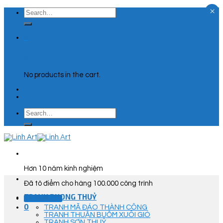
×
Skip
Search
to
for:
content
0
Cart
No products in the cart.
Search
for:
Hơn 10 năm kinh nghiệm
Đã tô điểm cho hàng 100.000 công trình
TRANH PHONG THUỶ
Góc Tư Vấn
0
TRANH MÃ ĐÁO THÀNH CÔNG
TRANH THUẬN BUỒM XUÔI GIÓ
TRANH SƠN THUỶ