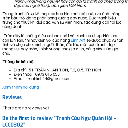
Tranh lý ngư vọng nguyệt hay còn gọi là tranh cá chép trông t
đẹp của nghệ thuật dân gian Việt Nam
Trong tranh là sự kết hợp hài hoà hình ảnh cá chép và ánh trăng
trên bầu trời đang phản bóng xuống đáy nước. Bức tranh biểu
trưng cho thuỷ khí dồi dào, vạn sự viên mãn, tác dụng kích tài lộc,
công danh.
.
Trên đây là những điều cơ bản nhất về tranh cá chép. Nếu bạn
còn lăn tăn, thì hãy đến với cửa hàng
Linh Art
sẽ được phục vụ tận
tình và chọn cho mình, người thân, đối tác một bức tranh đẹp
mang sự may mắn, thịnh vượng cho gia đình, công việc của gia
chủ.
Thông tin liên hệ:
Địa chỉ: 51 TRẦN NHÂN TÔN, P.9, Q.5, TP. HCM
Điện thoại: 0973 015 055
Email: tranhlinh14@gmail.com
Xem thêm nội dung
Reviews
There are no reviews yet.
Be the first to review “Tranh Cửu Ngư Quần Hội –
LCC0302”