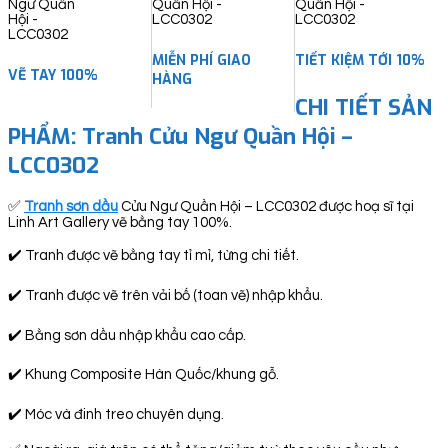
quantity
MIỄN PHÍ GIAO
TIẾT KIỆM TỚI 10%
VẼ TAY 100%
HÀNG
CHI TIẾT SẢN
PHẨM: Tranh Cửu Ngư Quần Hội –
LCC0302
✅
Tranh sơn dầu
Cửu Ngư Quần Hội – LCC0302 được hoạ sĩ tại
Linh Art Gallery vẽ bằng tay 100%.
✔️ Tranh được vẽ bằng tay tỉ mỉ, từng chi tiết.
✔️ Tranh được vẽ trên vải bố (toan vẽ) nhập khẩu.
✔️ Bằng sơn dầu nhập khẩu cao cấp.
✔️ Khung Composite Hàn Quốc/khung gỗ.
✔️ Móc và đinh treo chuyên dụng.