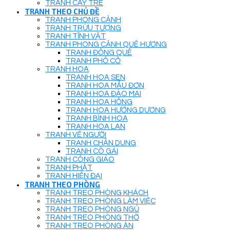
TRANH CÂY TRE
TRANH THEO CHỦ ĐỀ
TRANH PHONG CẢNH
TRANH TRỪU TƯỢNG
TRANH TĨNH VẬT
TRANH PHONG CẢNH QUÊ HƯƠNG
TRANH ĐỒNG QUÊ
TRANH PHỐ CỔ
TRANH HOA
TRANH HOA SEN
TRANH HOA MẪU ĐƠN
TRANH HOA ĐÀO MAI
TRANH HOA HỒNG
TRANH HOA HƯỚNG DƯƠNG
TRANH BÌNH HOA
TRANH HOA LAN
TRANH VẼ NGƯỜI
TRANH CHÂN DUNG
TRANH CÔ GÁI
TRANH CÔNG GIÁO
TRANH PHẬT
TRANH HIỆN ĐẠI
TRANH THEO PHÒNG
TRANH TREO PHÒNG KHÁCH
TRANH TREO PHÒNG LÀM VIỆC
TRANH TREO PHÒNG NGỦ
TRANH TREO PHÒNG THỜ
TRANH TREO PHÒNG ĂN