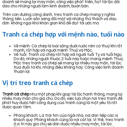
doanh sẽ mang lại may mắn, công việc phát triển, hút tài lộc dồi
dào cho những người làm kinh doanh, buôn bán.
Trên con đường công danh, treo tranh cá chép mang ý nghĩa
thăng tiến. Luôn sẵn sàng đối mặt với những thử thách và đau
đớn không ngại khó khăn gian khổ để đạt tới ước mơ.
Tranh cá chép hợp với mệnh nào, tuổi nào
Về mệnh: Cá chép là loài sống dưới nước nên có thuỷ khí rất
mạnh, rất hợp với người mệnh Thuỷ và Mộc.
Về tuổi: Tranh cá chép rất hợp với người tuổi Tỵ và tuổi Ngọ.
Do đó, những người thuộc 2 tuổi này hoặc mang mệnh Thuỷ,
Mộc treo tranh cá chép sẽ mang lại nhiều may mắn, tài lộc.
Xua đuổi tà khí, những điều không hay. Công việc kinh doanh
thuận lợi.
Vị trí treo tranh cá chép
Tranh cá chép
như một pháp khí giúp tài lộc hanh thông, mang lại
nhiều may mắn cho gia chủ. Do đó, việc lựa chọn nơi treo tranh để
phát huy được hết công dụng của tranh cũng là một yếu tố rất
được quan tâm.
Phòng khách: Là trái tim của ngôi nhà, nơi đón tiếp các vị
khách quý. Phòng khách cũng là nơi cát lợi. Vì thế, treo tranh
ở vị trí này gia chủ sẽ đón được nhiều may mắn, tài lộc.