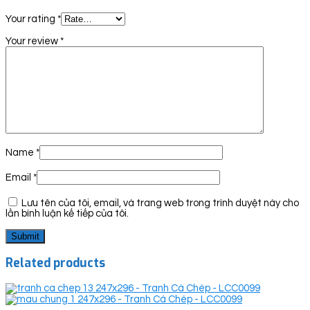
Your rating
*
Your review
*
Name
*
Email
*
Lưu tên của tôi, email, và trang web trong trình duyệt này cho
lần bình luận kế tiếp của tôi.
Related products