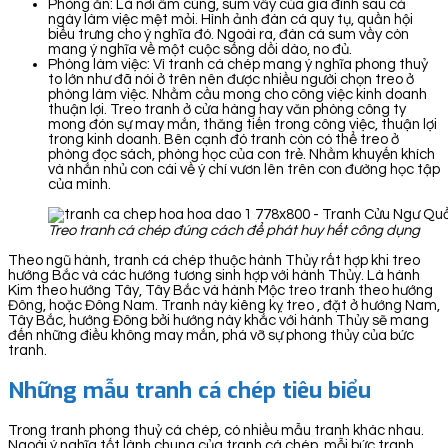
Phòng ăn: Là nơi ấm cúng, sum vầy của gia đình sau cả
ngày làm việc mệt mỏi. Hình ảnh đàn cá quy tụ, quần hội
biểu trưng cho ý nghĩa đó. Ngoài ra, đàn cá sum vầy còn
mang ý nghĩa về một cuộc sống dồi dào, no đủ.
Phòng làm việc: Vì tranh cá chép mang ý nghĩa phong thuỷ
to lớn như đã nói ở trên nên được nhiều người chọn treo ở
phòng làm việc. Nhằm cầu mong cho công việc kinh doanh
thuận lợi. Treo tranh ở cửa hàng hay văn phòng công ty
mong đón sự may mắn, thăng tiến trong công việc, thuận lợi
trong kinh doanh. Bên cạnh đó tranh còn có thể treo ở
phòng đọc sách, phòng học của con trẻ. Nhằm khuyến khích
và nhắn nhủ con cái về ý chí vươn lên trên con đường học tập
của mình.
Treo tranh cá chép đúng cách để phát huy hết công dụng
Theo ngũ hành, tranh cá chép thuộc hành Thủy rất hợp khi treo
hướng Bắc và các hướng tương sinh hợp với hành Thủy. Là hành
Kim theo hướng Tây, Tây Bắc và hành Mộc treo tranh theo hướng
Đông, hoặc Đông Nam. Tranh này kiêng kỵ treo , đặt ở hướng Nam,
Tây Bắc, hướng Đông bởi hướng này khắc với hành Thủy sẽ mang
đến những điều không may mắn, phá vỡ sự phong thủy của bức
tranh.
Những mẫu tranh cá chép tiêu biểu
Trong tranh phong thuỷ cá chép, có nhiều mẫu tranh khác nhau.
Ngoài ý nghĩa tốt lành chung của tranh cá chép, mỗi bức tranh