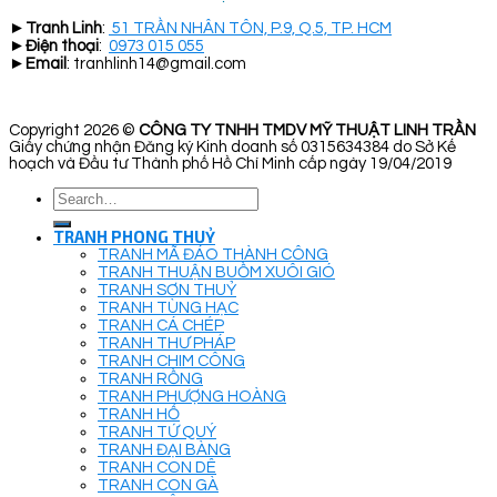
►
Tranh Linh
:
51 TRẦN NHÂN TÔN, P.9, Q.5, TP. HCM
►
Điện thoại
:
0973 015 055
►
Email
: tranhlinh14@gmail.com
Copyright 2026 ©
CÔNG TY TNHH TMDV MỸ THUẬT LINH TRẦN
Giấy chứng nhận Đăng ký Kinh doanh số 0315634384 do Sở Kế
hoạch và Đầu tư Thành phố Hồ Chí Minh cấp ngày 19/04/2019
Search
for:
TRANH PHONG THUỶ
TRANH MÃ ĐÁO THÀNH CÔNG
TRANH THUẬN BUỒM XUÔI GIÓ
TRANH SƠN THUỶ
TRANH TÙNG HẠC
TRANH CÁ CHÉP
TRANH THƯ PHÁP
TRANH CHIM CÔNG
TRANH RỒNG
TRANH PHƯỢNG HOÀNG
TRANH HỔ
TRANH TỨ QUÝ
TRANH ĐẠI BÀNG
TRANH CON DÊ
TRANH CON GÀ