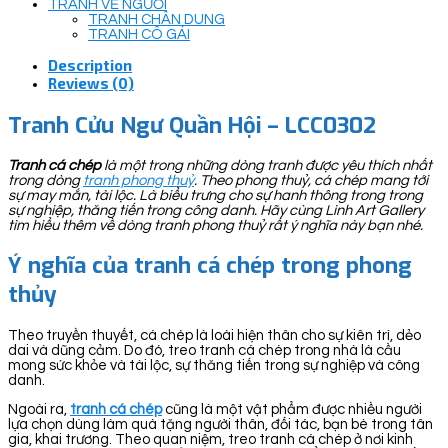
TRANH VẼ NGƯỜI
TRANH CHÂN DUNG
TRANH CÔ GÁI
Description
Reviews (0)
Tranh Cửu Ngư Quần Hội – LCC0302
Tranh cá chép
là một trong những dòng tranh được yêu thích nhất
trong dòng
tranh phong thuỷ
. Theo phong thuỷ, cá chép mang tới
sự may mắn, tài lộc. Là biểu trưng cho sự hanh thông trong trong
sự nghiệp, thăng tiến trong công danh. Hãy cùng Linh Art Gallery
tìm hiểu thêm về dòng tranh phong thuỷ rất ý nghĩa này bạn nhé.
Ý nghĩa của tranh cá chép trong phong
thủy
Theo truyền thuyết, cá chép là loài hiện thân cho sự kiên trì, dẻo
dai và dũng cảm. Do đó, treo tranh cá chép trong nhà là cầu
mong sức khỏe và tài lộc, sự thăng tiến trong sự nghiệp và công
danh.
Ngoài ra,
tranh cá chép
cũng là một vật phẩm được nhiều người
lựa chọn dùng làm quà tặng người thân, đối tác, bạn bè trong tân
gia, khai trương. Theo quan niệm, treo tranh cá chép ở nơi kinh