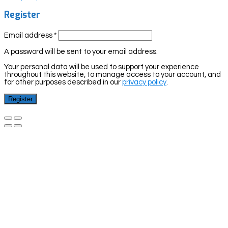
Register
Email address
*
A password will be sent to your email address.
Your personal data will be used to support your experience
throughout this website, to manage access to your account, and
for other purposes described in our
privacy policy
.
Register