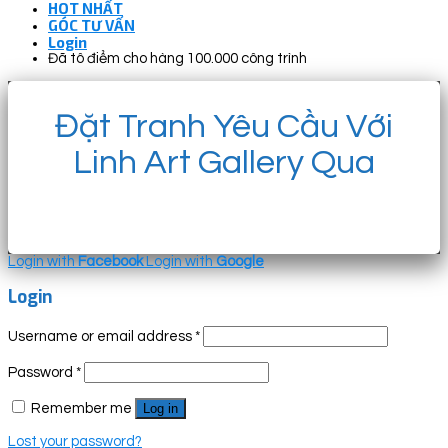
HOT NHẤT
GÓC TƯ VẤN
Login
Đã tô điểm cho hàng 100.000 công trình
Đặt Tranh Yêu Cầu Với
Linh Art Gallery Qua
Login with
Facebook
Login with
Google
Login
Username or email address
*
Password
*
Remember me
Log in
Lost your password?