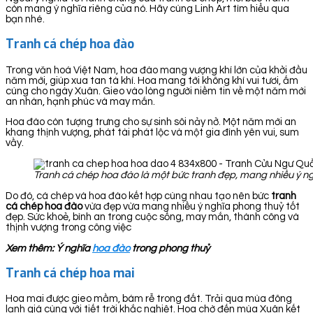
còn mang ý nghĩa riêng của nó. Hãy cùng Linh Art tìm hiểu qua
bạn nhé.
Tranh cá chép hoa đào
Trong văn hoá Việt Nam, hoa đào mang vượng khí lớn của khởi đầu
năm mới, giúp xua tan tà khí. Hoa mang tới không khí vui tươi, ấm
cúng cho ngày Xuân. Gieo vào lòng người niềm tin về một năm mới
an nhàn, hạnh phúc và may mắn.
Hoa đào còn tượng trưng cho sự sinh sôi nảy nở. Một năm mới an
khang thịnh vượng, phát tài phát lộc và một gia đình yên vui, sum
vầy.
Tranh cá chép hoa đào là một bức tranh đẹp, mang nhiều ý ng
Do đó, cá chép và hoa đào kết hợp cùng nhau tạo nên bức
tranh
cá chép hoa đào
vừa đẹp vừa mang nhiều ý nghĩa phong thuỷ tốt
đẹp. Sức khoẻ, bình an trong cuộc sống, may mắn, thành công và
thịnh vượng trong công việc
Xem thêm: Ý nghĩa
hoa đào
trong phong thuỷ
Tranh cá chép hoa mai
Hoa mai được gieo mầm, bám rễ trong đất. Trải qua mùa đông
lạnh giá cùng với tiết trời khắc nghiệt. Hoa chờ đến mùa Xuân kết