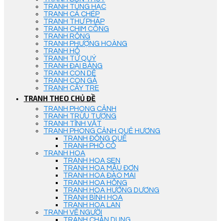
TRANH TÙNG HẠC
TRANH CÁ CHÉP
TRANH THƯ PHÁP
TRANH CHIM CÔNG
TRANH RỒNG
TRANH PHƯỢNG HOÀNG
TRANH HỔ
TRANH TỨ QUÝ
TRANH ĐẠI BÀNG
TRANH CON DÊ
TRANH CON GÀ
TRANH CÂY TRE
TRANH THEO CHỦ ĐỀ
TRANH PHONG CẢNH
TRANH TRỪU TƯỢNG
TRANH TĨNH VẬT
TRANH PHONG CẢNH QUÊ HƯƠNG
TRANH ĐỒNG QUÊ
TRANH PHỐ CỔ
TRANH HOA
TRANH HOA SEN
TRANH HOA MẪU ĐƠN
TRANH HOA ĐÀO MAI
TRANH HOA HỒNG
TRANH HOA HƯỚNG DƯƠNG
TRANH BÌNH HOA
TRANH HOA LAN
TRANH VẼ NGƯỜI
TRANH CHÂN DUNG