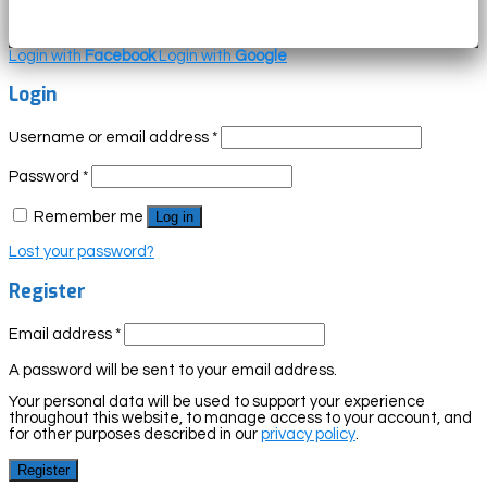
Login with
Facebook
Login with
Google
Login
Username or email address
*
Password
*
Remember me
Log in
Lost your password?
Register
Email address
*
A password will be sent to your email address.
Your personal data will be used to support your experience
throughout this website, to manage access to your account, and
for other purposes described in our
privacy policy
.
Register