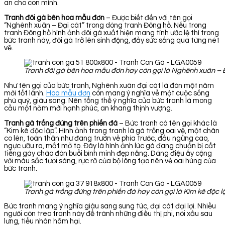
an cho con mình.
Tranh đôi gà bên hoa mẫu đơn
– Được biết đến với tên gọi
“Nghênh xuân – Đại cát” trong dòng tranh Đông hồ. Nếu trong
tranh Đông hồ hình ảnh đôi gà xuất hiện mang tính ước lệ thì trong
bức tranh này, đôi gà trở lên sinh động, đầy sức sống qua từng nét
vẽ.
Tranh đôi gà bên hoa mẫu đơn hay còn gọi là Nghênh xuân – 
Như tên gọi của bức tranh, Nghênh xuân đại cát là đón một năm
mới tốt lành.
Hoa mẫu đơn
còn mang ý nghĩa về một cuộc sống
phú quý, giàu sang. Nên tổng thể ý nghĩa của bức tranh là mong
cầu một năm mới hạnh phúc, an khang thịnh vượng.
Tranh gà trống đứng trên phiến đá
– Bức tranh có tên gọi khác là
“Kim kê độc lập”. Hình ảnh trong tranh là gà trống oai vệ, một chân
co lên, toàn thân như đang trườn về phía trước, đầu ngửng cao,
ngực ưỡu ra, mắt mở to. Đây là hình ảnh lúc gà đang chuẩn bị cất
tiếng gáy chào đón buổi bình minh đẹp nắng. Dáng điệu ấy cộng
với màu sắc tươi sáng, rực rỡ của bộ lông tạo nên vẻ oai hùng của
bức tranh.
Tranh gà trống đứng trên phiến đá hay còn gọi là Kim kê độc l
Bức tranh mang ý nghĩa giàu sang sung túc, đại cát đại lợi. Nhiều
người còn treo tranh này để tránh những điều thị phi, nói xấu sau
lưng, tiểu nhân hãm hại.