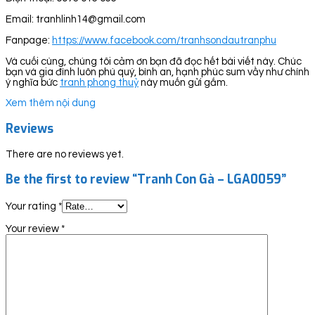
Email: tranhlinh14@gmail.com
Fanpage:
https://www.facebook.com/tranhsondautranphu
Và cuối cùng, chúng tôi cảm ơn bạn đã đọc hết bài viết này. Chúc
bạn và gia đình luôn phú quý, bình an, hạnh phúc sum vầy như chính
ý nghĩa bức
tranh phong thuỷ
này muốn gửi gắm.
Xem thêm nội dung
Reviews
There are no reviews yet.
Be the first to review “Tranh Con Gà – LGA0059”
Your rating
*
Your review
*