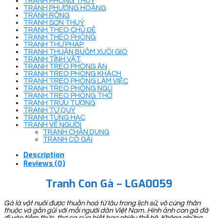
TRANH PHONG THUỶ
TRANH PHƯỢNG HOÀNG
TRANH RỒNG
TRANH SƠN THUỶ
TRANH THEO CHỦ ĐỀ
TRANH THEO PHÒNG
TRANH THƯ PHÁP
TRANH THUẬN BUỒM XUÔI GIÓ
TRANH TĨNH VẬT
TRANH TREO PHÒNG ĂN
TRANH TREO PHÒNG KHÁCH
TRANH TREO PHÒNG LÀM VIỆC
TRANH TREO PHÒNG NGỦ
TRANH TREO PHÒNG THỜ
TRANH TRỪU TƯỢNG
TRANH TỨ QUÝ
TRANH TÙNG HẠC
TRANH VẼ NGƯỜI
TRANH CHÂN DUNG
TRANH CÔ GÁI
Description
Reviews (0)
Tranh Con Gà – LGA0059
Gà là vật nuôi được thuần hoá từ lâu trong lịch sử, vô cùng thân
thuộc và gần gũi với mỗi người dân Việt Nam. Hình ảnh con gà đã
đi vào tiềm thức, thơ ca của biết bao nhiêu thế hệ. Không những