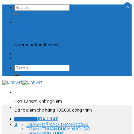
×
Skip
Search
to
for:
content
0
Cart
No products in the cart.
Search
for:
Hơn 10 năm kinh nghiệm
Đã tô điểm cho hàng 100.000 công trình
TRANH PHONG THUỶ
Góc Tư Vấn
0
TRANH MÃ ĐÁO THÀNH CÔNG
TRANH THUẬN BUỒM XUÔI GIÓ
TRANH SƠN THUỶ