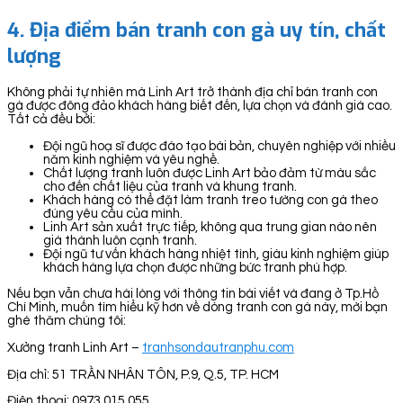
4.
Địa điểm bán tranh con gà uy tín, chất
lượng
Không phải tự nhiên mà Linh Art trở thành địa chỉ bán tranh con
gà được đông đảo khách hàng biết đến, lựa chọn và đánh giá cao.
Tất cả đều bởi:
Đội ngũ hoạ sĩ được đào tạo bài bản, chuyên nghiệp với nhiều
năm kinh nghiệm và yêu nghề.
Chất lượng tranh luôn được Linh Art bảo đảm từ màu sắc
cho đến chất liệu của tranh và khung tranh.
Khách hàng có thể đặt làm tranh treo tường con gà theo
đúng yêu cầu của mình.
Linh Art sản xuất trực tiếp, không qua trung gian nào nên
giá thành luôn cạnh tranh.
Đội ngũ tư vấn khách hàng nhiệt tình, giàu kinh nghiệm giúp
khách hàng lựa chọn được những bức tranh phù hợp.
Nếu bạn vẫn chưa hài lòng với thông tin bài viết và đang ở Tp.Hồ
Chí Minh, muốn tìm hiểu kỹ hơn về dòng tranh con gà này, mời bạn
ghé thăm chúng tôi:
Xưởng tranh Linh Art –
tranhsondautranphu.com
Địa chỉ: 51 TRẦN NHÂN TÔN, P.9, Q.5, TP. HCM
Điện thoại: 0973 015 055