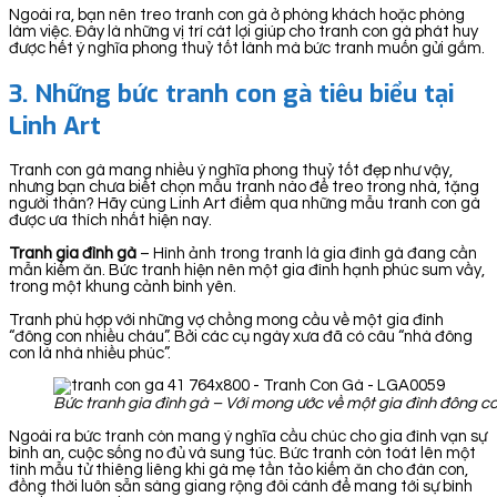
Ngoài ra, bạn nên treo tranh con gà ở phòng khách hoặc phòng
làm việc. Đây là những vị trí cát lợi giúp cho tranh con gà phát huy
được hết ý nghĩa phong thuỷ tốt lành mà bức tranh muốn gửi gắm.
3.
Những bức tranh con gà tiêu biểu tại
Linh Art
Tranh con gà mang nhiều ý nghĩa phong thuỷ tốt đẹp như vậy,
nhưng bạn chưa biết chọn mẫu tranh nào để treo trong nhà, tặng
người thân? Hãy cùng Linh Art điểm qua những mẫu tranh con gà
được ưa thích nhất hiện nay.
Tranh gia đình gà
– Hình ảnh trong tranh là gia đình gà đang cần
mẫn kiếm ăn. Bức tranh hiện nên một gia đình hạnh phúc sum vầy,
trong một khung cảnh bình yên.
Tranh phù hợp với những vợ chồng mong cầu về một gia đình
“đông con nhiều cháu”. Bởi các cụ ngày xưa đã có câu “nhà đông
con là nhà nhiều phúc”.
Bức tranh gia đình gà – Với mong ước về một gia đình đông c
Ngoài ra bức tranh còn mang ý nghĩa cầu chúc cho gia đình vạn sự
bình an, cuộc sống no đủ và sung túc. Bức tranh còn toát lên một
tình mẫu tử thiêng liêng khi gà mẹ tần tảo kiếm ăn cho đàn con,
đồng thời luôn sẵn sàng giang rộng đôi cánh để mang tới sự bình