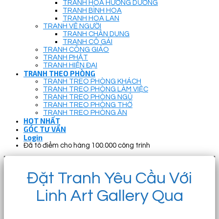
TRANH HOA HƯỚNG DƯƠNG
TRANH BÌNH HOA
TRANH HOA LAN
TRANH VẼ NGƯỜI
TRANH CHÂN DUNG
TRANH CÔ GÁI
TRANH CÔNG GIÁO
TRANH PHẬT
TRANH HIỆN ĐẠI
TRANH THEO PHÒNG
TRANH TREO PHÒNG KHÁCH
TRANH TREO PHÒNG LÀM VIỆC
TRANH TREO PHÒNG NGỦ
TRANH TREO PHÒNG THỜ
TRANH TREO PHÒNG ĂN
HOT NHẤT
GÓC TƯ VẤN
Login
Đã tô điểm cho hàng 100.000 công trình
Đặt Tranh Yêu Cầu Với
Linh Art Gallery Qua