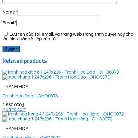
Name
*
Email
*
Lưu tên của tôi, email, và trang web trong trình duyệt này cho
lần bình luận kế tiếp của tôi.
Related products
TRANH HOA
Tranh Hoa Đào – OHO0373
1.680.000
₫
Add to cart
TRANH HOA
Tranh Hoa Hồng – OHO0072