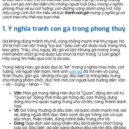
vậy, con gà còn đại diện cho những người tuổi Dậu, mang ý nghĩa
phong thuỷ về sự cát tường, con đường công danh rộng mở. Vậy
hãy cùng Linh Art tìm hiểu về bức
tranh con gà
mang ý nghĩa gì và
cách treo như thế nào bạn nhé.
1.
Ý nghĩa tranh con gà trong phong thuỷ
Gà không dũng mãnh như hổ, cũng chẳng mạnh mẽ như ngựa. Nó
chỉ là một con vật trong “lục súc” (sáu con vật được nuôi trong nhà,
bao gồm: Trâu, chó, ngựa, dê, gà và lợn). Nhưng gà mang trong
mình phẩm chất gì mà được lựa chọn là một trong 12 con giáp?
Hãy cùng tìm hiểu qua các lý do sau:
Trong tiếng Hán, gà được đọc là “kê” mang ý nghĩa may mắn, cát
tường. Với người Việt Nam, hình ảnh
con gà
đã trở nên vô cùng
thân thuộc, gần gũi . Những chú gà, đặc biệt là trống biểu trưng
cho những phẩm chất, đức tính mà con người luôn hướng đến: Văn
– Võ – Dũng – Nhân – Tín.
Văn
: Mào gà trong tiếng Hán đọc là “Quan”, đồng âm với từ
“Quan lại”. Đồng thời mào gà trống đỏ, cao thẳng, dựng
đứng như mũ quan tượng trưng cho chí khí, công thành danh
toại.
Võ
: Gà trống thường đi đầu đàn, với bước chân mạnh mẽ, oai
vệ, dáng người đĩnh đạc. Bên cạnh đó gà trống còn có cựa
sắc nhọn, thiện chiến, dũng mãnh biểu trưng cho Võ.
Dũng:
Gặp địch sẵn sàng chiến đấu đó là phẩm chất Dũng
của gà. Đặc biệt, gà sẵn sàng đương đầu với rắn độc để bảo