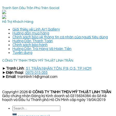
Tranh Sơn Dầu Trần Phú Trên Social
Hỗ Trợ Khách Hàng
Giới thiệu về Linh Art Gallery
Hướng dẫn mua hàng
Chính sách bảo vệ thông tin cá nhân của người tiêu dùng
Hướng Dẫn Thanh Toán
Chính sách bảo hành
Hướng Dẫn Trả Hàng Và Hoàn Tiền
Tuyển dụng
CÔNG TY TNHH TMDV MỸ THUẬT LINH TRẦN
►
Tranh Linh
:
51 TRẦN NHÂN TÔN, P.9, Q.5, TP. HCM
►
Điện thoại
:
0973 015 055
►
Email
: tranhlinh14@gmail.com
Copyright 2026 ©
CÔNG TY TNHH TMDV MỸ THUẬT LINH TRẦN
Giấy chứng nhận Đăng ký Kinh doanh số 0315634384 do Sở Kế
hoạch và Đầu tư Thành phố Hồ Chí Minh cấp ngày 19/04/2019
Search
for: