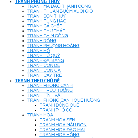
TRANH PHONG THUỶ
TRANH MÃ ĐÁO THÀNH CÔNG
TRANH THUẬN BUỒM XUÔI GIÓ
TRANH SƠN THUỶ
TRANH TÙNG HẠC
TRANH CÁ CHÉP
TRANH THƯ PHÁP
TRANH CHIM CÔNG
TRANH RỒNG
TRANH PHƯỢNG HOÀNG
TRANH HỔ
TRANH TỨ QUÝ
TRANH ĐẠI BÀNG
TRANH CON DÊ
TRANH CON GÀ
TRANH CÂY TRE
TRANH THEO CHỦ ĐỀ
TRANH PHONG CẢNH
TRANH TRỪU TƯỢNG
TRANH TĨNH VẬT
TRANH PHONG CẢNH QUÊ HƯƠNG
TRANH ĐỒNG QUÊ
TRANH PHỐ CỔ
TRANH HOA
TRANH HOA SEN
TRANH HOA MẪU ĐƠN
TRANH HOA ĐÀO MAI
TRANH HOA HỒNG