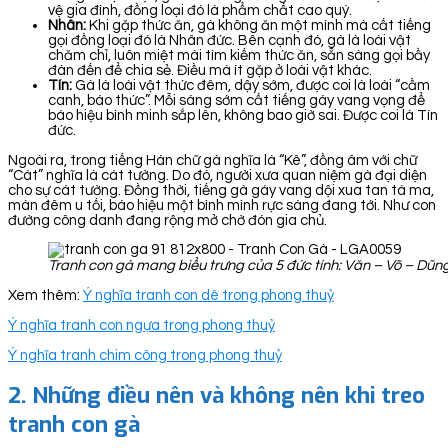
vệ gia đình, đồng loại đó là phẩm chất cao quý.
Nhân:
Khi gặp thức ăn, gà không ăn một mình mà cất tiếng
gọi đồng loại đó là Nhân đức. Bên cạnh đó, gà là loài vật
chăm chỉ, luôn miệt mài tìm kiếm thức ăn, sẵn sàng gọi bầy
đàn đến để chia sẻ. Điều mà ít gặp ở loài vật khác.
Tín:
Gà là loài vật thức đêm, dậy sớm, được coi là loài “cầm
canh, báo thức”. Mỗi sáng sớm cất tiếng gáy vang vọng để
báo hiệu bình minh sắp lên, không bao giờ sai. Được coi là Tín
đức.
Ngoài ra, trong tiếng Hán chữ gà nghĩa là “Kê”, đồng âm với chữ
“Cát” nghĩa là cát tường. Do đó, người xưa quan niệm gà đại diện
cho sự cát tường. Đồng thời, tiếng gà gáy vang dội xua tan tà ma,
màn đêm u tối, báo hiệu một bình mình rực sáng đang tới. Như con
đường công danh đang rộng mở chờ đón gia chủ.
Tranh con gà mang biểu trưng của 5 đức tính: Văn – Võ – Dũn
Xem thêm:
Ý nghĩa tranh con dê trong phong thuỷ
Ý nghĩa tranh con ngựa trong phong thuỷ
Ý nghĩa tranh chim công trong phong thuỷ
2.
Những điều nên và không nên khi treo
tranh con gà