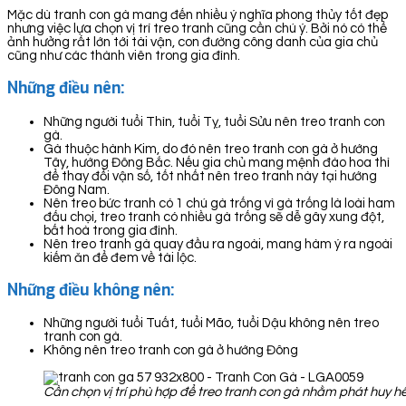
Mặc dù tranh con gà mang đến nhiều ý nghĩa phong thủy tốt đẹp
nhưng việc lựa chọn vị trí treo tranh cũng cần chú ý. Bởi nó có thể
ảnh hưởng rất lớn tới tài vận, con đường công danh của gia chủ
cũng như các thành viên trong gia đình.
Những điều nên:
Những người tuổi Thìn, tuổi Tỵ, tuổi Sửu nên treo tranh con
gà.
Gà thuộc hành Kim, do đó nên treo tranh con gà ở hướng
Tây, hướng Đông Bắc. Nếu gia chủ mang mệnh đào hoa thì
để thay đổi vận số, tốt nhất nên treo tranh này tại hướng
Đông Nam.
Nên treo bức tranh có 1 chú gà trống vì gà trống là loài ham
đấu chọi, treo tranh có nhiều gà trống sẽ dễ gây xung đột,
bất hoà trong gia đình.
Nên treo tranh gà quay đầu ra ngoài, mang hàm ý ra ngoài
kiếm ăn để đem về tài lộc.
Những điều không nên:
Những người tuổi Tuất, tuổi Mão, tuổi Dậu không nên treo
tranh con gà.
Không nên treo tranh con gà ở hướng Đông
Cần chọn vị trí phù hợp để treo tranh con gà nhằm phát huy h