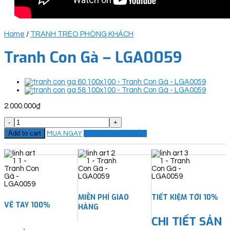
Home
/
TRANH TREO PHÒNG KHÁCH
Tranh Con Gà – LGA0059
2.000.000
₫
Tranh
Con
Add to cart
MUA NGAY
ĐẶT THEO YÊU CẦU
Gà
-
LGA0059
quantity
MIỄN PHÍ GIAO
TIẾT KIỆM TỚI 10%
VẼ TAY 100%
HÀNG
CHI TIẾT SẢN