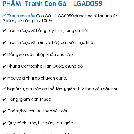
PHẨM: Tranh Con Gà – LGA0059
✅
Tranh sơn dầu
Con Gà – LGA0059 được hoạ sĩ tại Linh Art
Gallery vẽ bằng tay 100%.
✔️ Tranh được vẽ bằng tay tỉ mỉ, từng chi tiết.
✔️ Tranh được vẽ trên vải bố (toan vẽ) nhập khẩu.
✔️ Bằng sơn dầu nhập khẩu cao cấp.
✔️ Khung Composite Hàn Quốc/khung gỗ.
✔️ Móc và đinh treo chuyên dụng.
✅ Ngoài ra, giá trên có thể tăng/giảm tuỳ theo yêu cầu như:
✔️ Tăng/giảm kích thước.
✔️ Thêm/bớt chi tiết theo yêu cầu.
✔️ Quy cách: tròn, lục giác, tam giác.