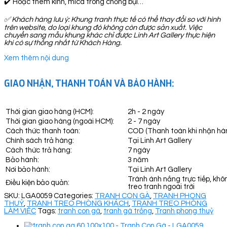
✔️ Hoặc thêm kính, mica trong chống bụi…
✅
Khách hàng lưu ý: Khung tranh thực tế có thể thay đổi so với hình
trên website, do loại khung đó không còn được sản xuất. Việc
chuyển sang mẫu khung khác chỉ được Linh Art Gallery thực hiện
khi có sự thống nhất từ Khách Hàng.
Xem thêm nội dung
GIAO NHẬN, THANH TOÁN VÀ BẢO HÀNH:
Thời gian giao hàng (HCM):
2h - 2 ngày
Thời gian giao hàng (ngoài HCM):
2 - 7 ngày
Cách thức thanh toán:
COD (Thanh toán khi nhận hà
Chính sách trả hàng:
Tại Linh Art Gallery
Cách thức trả hàng:
7 ngày
Bảo hành:
3 năm
Nơi bảo hành:
Tại Linh Art Gallery
Tránh ánh nắng trực tiếp, khô
Điều kiện bảo quản:
treo tranh ngoài trời
SKU:
LGA0059
Categories:
TRANH CON GÀ
,
TRANH PHONG
THUỶ
,
TRANH TREO PHÒNG KHÁCH
,
TRANH TREO PHÒNG
LÀM VIỆC
Tags:
tranh con gà
,
tranh gà trống
,
Tranh phong thuỷ