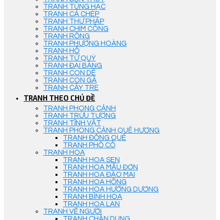
TRANH TÙNG HẠC
TRANH CÁ CHÉP
TRANH THƯ PHÁP
TRANH CHIM CÔNG
TRANH RỒNG
TRANH PHƯỢNG HOÀNG
TRANH HỔ
TRANH TỨ QUÝ
TRANH ĐẠI BÀNG
TRANH CON DÊ
TRANH CON GÀ
TRANH CÂY TRE
TRANH THEO CHỦ ĐỀ
TRANH PHONG CẢNH
TRANH TRỪU TƯỢNG
TRANH TĨNH VẬT
TRANH PHONG CẢNH QUÊ HƯƠNG
TRANH ĐỒNG QUÊ
TRANH PHỐ CỔ
TRANH HOA
TRANH HOA SEN
TRANH HOA MẪU ĐƠN
TRANH HOA ĐÀO MAI
TRANH HOA HỒNG
TRANH HOA HƯỚNG DƯƠNG
TRANH BÌNH HOA
TRANH HOA LAN
TRANH VẼ NGƯỜI
TRANH CHÂN DUNG