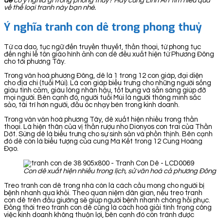
dê
có ý nghĩa gì trong phong thuỷ? Hãy cùng Linh Art tìm hiểu qua
về thể loại tranh này bạn nhé.
Ý nghĩa tranh con dê trong phong thuỷ
Từ ca dao, tục ngữ đến truyền thuyết, thần thoại, từ phong tục
đến nghi lễ tôn giáo hình ảnh con dê đều xuất hiện từ Phương Đông
cho tới phương Tây.
Trong văn hoá phương Đông, dê là 1 trong 12 con giáp, đại diện
cho địa chi (tuổi Mùi). Là con giáp biểu trưng cho những người sống
giàu tình cảm, giàu lòng nhân hậu, tốt bụng và sẵn sàng giúp đỡ
mọi người. Bên cạnh đó, người tuổi Mùi là người thông minh sắc
sảo, tài trí hơn người, đầu óc nhạy bén trong kinh doanh.
Trong văn văn hoá phương Tây, dê xuất hiện nhiều trong thần
thoại. Là hiện thân của vị thần rượu nho Dionyos con trai của Thần
Dớt. Sừng dê là biểu trưng cho sự sinh sản và phồn thịnh. Bên cạnh
đó dê còn là biểu tượng của cung Ma Kết trong 12 Cung Hoàng
Đạo.
Con dê xuất hiện nhiều trong lịch, sử văn hoá cả phương Đôn
Treo tranh con dê trong nhà còn là cách cầu mong cho người bị
bệnh nhanh qua khỏi. Theo quan niệm dân gian, nếu treo tranh
con dê trên đầu giường sẽ giúp người bệnh nhanh chóng hồi phục.
Đồng thời treo tranh con dê cũng là cách hoá giải tình trạng công
việc kinh doanh không thuận lợi, bên cạnh đó còn tránh được