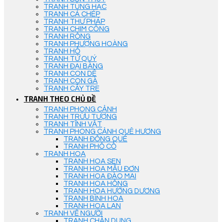
TRANH TÙNG HẠC
TRANH CÁ CHÉP
TRANH THƯ PHÁP
TRANH CHIM CÔNG
TRANH RỒNG
TRANH PHƯỢNG HOÀNG
TRANH HỔ
TRANH TỨ QUÝ
TRANH ĐẠI BÀNG
TRANH CON DÊ
TRANH CON GÀ
TRANH CÂY TRE
TRANH THEO CHỦ ĐỀ
TRANH PHONG CẢNH
TRANH TRỪU TƯỢNG
TRANH TĨNH VẬT
TRANH PHONG CẢNH QUÊ HƯƠNG
TRANH ĐỒNG QUÊ
TRANH PHỐ CỔ
TRANH HOA
TRANH HOA SEN
TRANH HOA MẪU ĐƠN
TRANH HOA ĐÀO MAI
TRANH HOA HỒNG
TRANH HOA HƯỚNG DƯƠNG
TRANH BÌNH HOA
TRANH HOA LAN
TRANH VẼ NGƯỜI
TRANH CHÂN DUNG