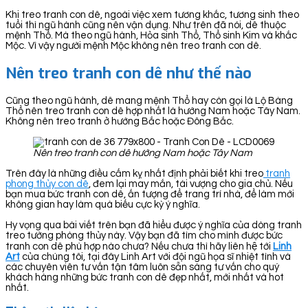
Khi treo tranh con dê, ngoài việc xem tương khắc, tương sinh theo
tuổi thì ngũ hành cũng nên vận dụng. Như trên đã nói, dê thuộc
mệnh Thổ. Mà theo ngũ hành, Hỏa sinh Thổ, Thổ sinh Kim và khắc
Mộc. Vì vậy người mệnh Mộc không nên treo tranh con dê.
Nên treo tranh con dê như thế nào
Cũng theo ngũ hành, dê mang mệnh Thổ hay còn gọi là Lộ Bàng
Thổ nên treo tranh con dê hợp nhất là hướng Nam hoặc Tây Nam.
Không nên treo tranh ở hướng Bắc hoặc Đông Bắc.
Nên treo tranh con dê hướng Nam hoặc Tây Nam
Trên đây là những điều cấm kỵ nhất định phải biết khi treo
tranh
phong thủy con dê
, đem lại may mắn, tài vượng cho gia chủ. Nếu
bạn mua bức tranh con dê, ấn tượng để trang trí nhà, để làm mới
không gian hay làm quà biếu cực kỳ ý nghĩa.
Hy vọng qua bài viết trên bạn đã hiểu được ý nghĩa của dòng tranh
treo tường phòng thủy này. Vậy bạn đã tìm cho mình được bức
tranh con dê phù hợp nào chưa? Nếu chưa thì hãy liên hệ tới
Linh
Art
của chúng tôi, tại đây Linh Art với đội ngũ họa sĩ nhiệt tình và
các chuyên viên tư vấn tận tâm luôn sẵn sàng tư vấn cho quý
khách hàng những bức tranh con dê đẹp nhất, mới nhất và hot
nhất.