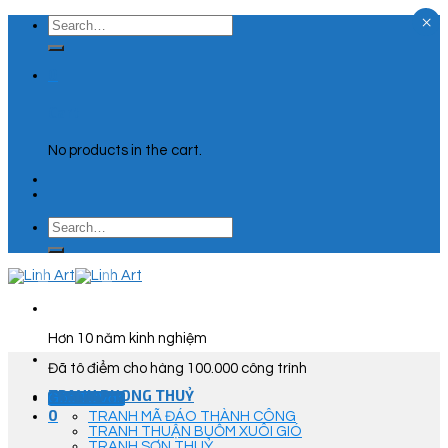
×
Skip
Search
to
for:
content
0
Cart
No products in the cart.
Search
for:
Hơn 10 năm kinh nghiệm
Đã tô điểm cho hàng 100.000 công trình
TRANH PHONG THUỶ
Góc Tư Vấn
0
TRANH MÃ ĐÁO THÀNH CÔNG
TRANH THUẬN BUỒM XUÔI GIÓ
TRANH SƠN THUỶ