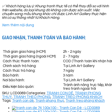
✅
Khách hàng lưu ý: Khung tranh thực tế có thể thay đổi so với hình
trên website, do loại khung đó không còn được sản xuất. Việc
chuyển sang mẫu khung khác chỉ được Linh Art Gallery thực hiện
khi có sự thống nhất từ Khách Hàng.
Xem thêm nội dung
GIAO NHẬN, THANH TOÁN VÀ BẢO HÀNH:
Thời gian giao hàng (HCM):
2h - 2 ngày
Thời gian giao hàng (ngoài HCM):
2 - 7 ngày
Cách thức thanh toán:
COD (Thanh toán khi nhận hà
Chính sách trả hàng:
Tại Linh Art Gallery
Cách thức trả hàng:
7 ngày
Bảo hành:
3 năm
Nơi bảo hành:
Tại Linh Art Gallery
Tránh ánh nắng trực tiếp, khô
Điều kiện bảo quản:
treo tranh ngoài trời
SKU:
LCD0069
Categories:
TRANH CON DÊ
,
TRANH PHONG
THUỶ
,
TRANH THEO PHÒNG
,
TRANH TREO PHÒNG KHÁCH
Tags:
Tranh con dê
,
Tranh phong thuỷ
,
Tranh treo phòng khách