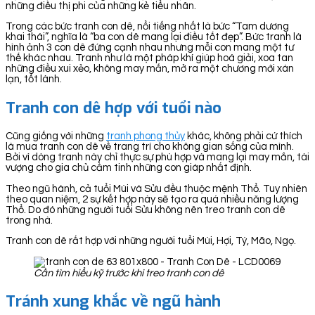
những điều thị phi của những kẻ tiểu nhân.
Trong các bức tranh con dê, nổi tiếng nhất là bức “Tam dương
khai thái”, nghĩa là “ba con dê mang lại điều tốt đẹp”. Bức tranh là
hình ảnh 3 con dê đứng cạnh nhau nhưng mỗi con mang một tư
thế khác nhau. Tranh như là một pháp khí giúp hoá giải, xoa tan
những điều xui xẻo, không may mắn, mở ra một chương mới xán
lạn, tốt lành.
Tranh con dê hợp với tuổi nào
Cũng giống với những
tranh phong thủy
khác, không phải cứ thích
là mua tranh con dê về trang trí cho không gian sống của mình.
Bởi vì dòng tranh này chỉ thực sự phù hợp và mang lại may mắn, tài
vượng cho gia chủ cầm tinh những con giáp nhất định.
Theo ngũ hành, cả tuổi Mùi và Sửu đều thuộc mệnh Thổ. Tuy nhiên
theo quan niệm, 2 sự kết hợp này sẽ tạo ra quá nhiều năng lượng
Thổ. Do đó những người tuổi Sửu không nên treo tranh con dê
trong nhà.
Tranh con dê rất hợp với những người tuổi Mùi, Hợi, Tý, Mão, Ngọ.
Cần tìm hiểu kỹ trước khi treo tranh con dê
Tránh xung khắc về ngũ hành