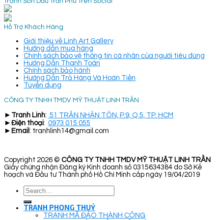
Tranh Sơn Dầu Trần Phú Trên Social
Hỗ Trợ Khách Hàng
Giới thiệu về Linh Art Gallery
Hướng dẫn mua hàng
Chính sách bảo vệ thông tin cá nhân của người tiêu dùng
Hướng Dẫn Thanh Toán
Chính sách bảo hành
Hướng Dẫn Trả Hàng Và Hoàn Tiền
Tuyển dụng
CÔNG TY TNHH TMDV MỸ THUẬT LINH TRẦN
►
Tranh Linh
:
51 TRẦN NHÂN TÔN, P.9, Q.5, TP. HCM
►
Điện thoại
:
0973 015 055
►
Email
: tranhlinh14@gmail.com
Copyright 2026 ©
CÔNG TY TNHH TMDV MỸ THUẬT LINH TRẦN
Giấy chứng nhận Đăng ký Kinh doanh số 0315634384 do Sở Kế
hoạch và Đầu tư Thành phố Hồ Chí Minh cấp ngày 19/04/2019
Search
for:
TRANH PHONG THUỶ
TRANH MÃ ĐÁO THÀNH CÔNG