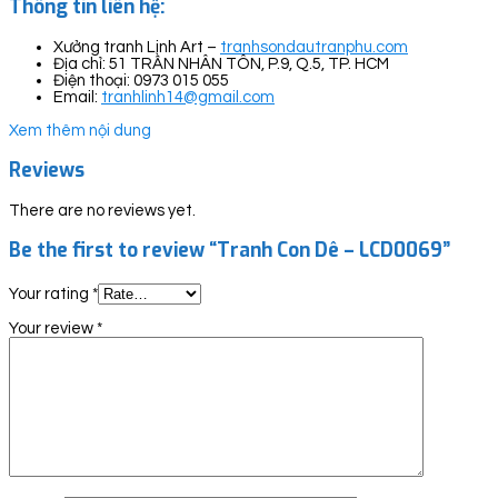
Thông tin liên hệ:
Xưởng tranh Linh Art –
tranhsondautranphu.com
Địa chỉ: 51 TRẦN NHÂN TÔN, P.9, Q.5, TP. HCM
Điện thoại: 0973 015 055
Email:
tranhlinh14@gmail.com
Xem thêm nội dung
Reviews
There are no reviews yet.
Be the first to review “Tranh Con Dê – LCD0069”
Your rating
*
Your review
*