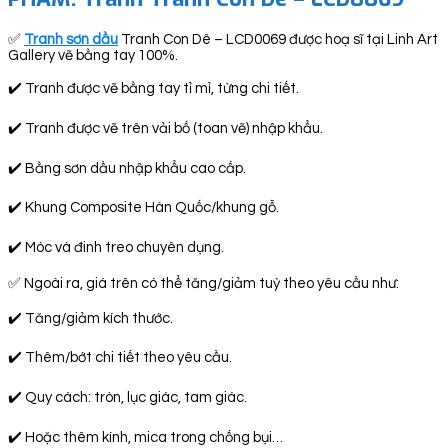
✅
Tranh sơn dầu
Tranh Con Dê – LCD0069 được hoạ sĩ tại Linh Art
Gallery vẽ bằng tay 100%.
✔️ Tranh được vẽ bằng tay tỉ mỉ, từng chi tiết.
✔️ Tranh được vẽ trên vải bố (toan vẽ) nhập khẩu.
✔️ Bằng sơn dầu nhập khẩu cao cấp.
✔️ Khung Composite Hàn Quốc/khung gỗ.
✔️ Móc và đinh treo chuyên dụng.
✅ Ngoài ra, giá trên có thể tăng/giảm tuỳ theo yêu cầu như:
✔️ Tăng/giảm kích thước.
✔️ Thêm/bớt chi tiết theo yêu cầu.
✔️ Quy cách: tròn, lục giác, tam giác.
✔️ Hoặc thêm kính, mica trong chống bụi…