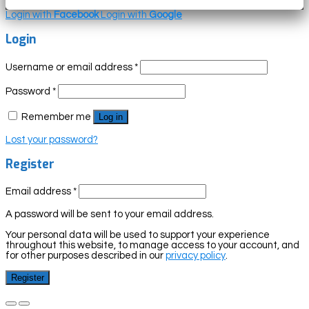
Login with
Facebook
Login with
Google
Login
Username or email address
*
Password
*
Remember me
Log in
Lost your password?
Register
Email address
*
A password will be sent to your email address.
Your personal data will be used to support your experience
throughout this website, to manage access to your account, and
for other purposes described in our
privacy policy
.
Register