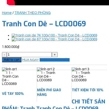
Home
/
TRANH THEO PHÒNG
Tranh Con Dê – LCD0069
1.800.000
₫
Tranh
Con
Add to cart
MUA NGAY
ĐẶT THEO YÊU CẦU
Dê
-
LCD0069
quantity
MIỄN PHÍ GIAO
TIẾT KIỆM TỚI 10%
VẼ TAY 100%
HÀNG
CHI TIẾT SẢN
PHẨM: Tranh Tranh Con Dê – LCD0069