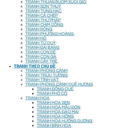
TRANH THUẬN BUỒM XUÔI GIÓ
TRANH SƠN THUỶ
TRANH TÙNG HẠC
TRANH CÁ CHÉP
TRANH THƯ PHÁP
TRANH CHIM CÔNG
TRANH RỒNG
TRANH PHƯỢNG HOÀNG
TRANH HỔ
TRANH TỨ QUÝ
TRANH ĐẠI BÀNG
TRANH CON DÊ
TRANH CON GÀ
TRANH CÂY TRE
TRANH THEO CHỦ ĐỀ
TRANH PHONG CẢNH
TRANH TRỪU TƯỢNG
TRANH TĨNH VẬT
TRANH PHONG CẢNH QUÊ HƯƠNG
TRANH ĐỒNG QUÊ
TRANH PHỐ CỔ
TRANH HOA
TRANH HOA SEN
TRANH HOA MẪU ĐƠN
TRANH HOA ĐÀO MAI
TRANH HOA HỒNG
TRANH HOA HƯỚNG DƯƠNG
TRANH BÌNH HOA