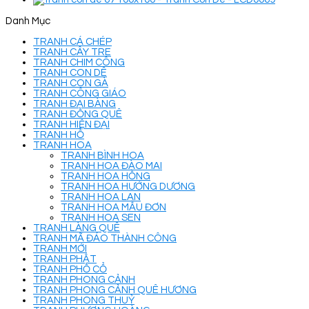
Danh Mục
TRANH CÁ CHÉP
TRANH CÂY TRE
TRANH CHIM CÔNG
TRANH CON DÊ
TRANH CON GÀ
TRANH CÔNG GIÁO
TRANH ĐẠI BÀNG
TRANH ĐỒNG QUÊ
TRANH HIỆN ĐẠI
TRANH HỔ
TRANH HOA
TRANH BÌNH HOA
TRANH HOA ĐÀO MAI
TRANH HOA HỒNG
TRANH HOA HƯỚNG DƯƠNG
TRANH HOA LAN
TRANH HOA MẪU ĐƠN
TRANH HOA SEN
TRANH LÀNG QUÊ
TRANH MÃ ĐÁO THÀNH CÔNG
TRANH MỚI
TRANH PHẬT
TRANH PHỐ CỔ
TRANH PHONG CẢNH
TRANH PHONG CẢNH QUÊ HƯƠNG
TRANH PHONG THUỶ