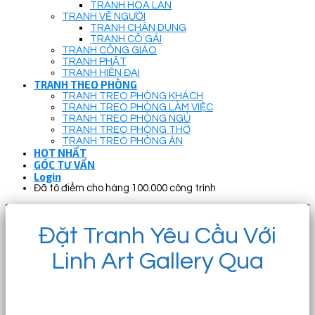
TRANH HOA LAN
TRANH VẼ NGƯỜI
TRANH CHÂN DUNG
TRANH CÔ GÁI
TRANH CÔNG GIÁO
TRANH PHẬT
TRANH HIỆN ĐẠI
TRANH THEO PHÒNG
TRANH TREO PHÒNG KHÁCH
TRANH TREO PHÒNG LÀM VIỆC
TRANH TREO PHÒNG NGỦ
TRANH TREO PHÒNG THỜ
TRANH TREO PHÒNG ĂN
HOT NHẤT
GÓC TƯ VẤN
Login
Đã tô điểm cho hàng 100.000 công trình
Đặt Tranh Yêu Cầu Với
Linh Art Gallery Qua