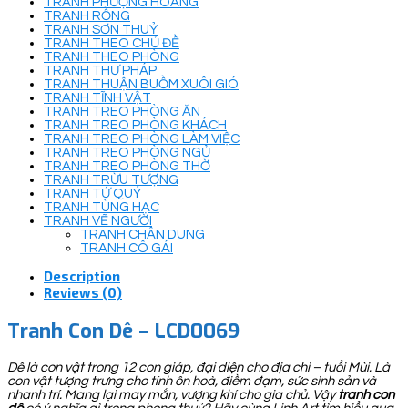
TRANH PHƯỢNG HOÀNG
TRANH RỒNG
TRANH SƠN THUỶ
TRANH THEO CHỦ ĐỀ
TRANH THEO PHÒNG
TRANH THƯ PHÁP
TRANH THUẬN BUỒM XUÔI GIÓ
TRANH TĨNH VẬT
TRANH TREO PHÒNG ĂN
TRANH TREO PHÒNG KHÁCH
TRANH TREO PHÒNG LÀM VIỆC
TRANH TREO PHÒNG NGỦ
TRANH TREO PHÒNG THỜ
TRANH TRỪU TƯỢNG
TRANH TỨ QUÝ
TRANH TÙNG HẠC
TRANH VẼ NGƯỜI
TRANH CHÂN DUNG
TRANH CÔ GÁI
Description
Reviews (0)
Tranh Con Dê – LCD0069
Dê là con vật trong 12 con giáp, đại diện cho địa chi – tuổi Mùi. Là
con vật tượng trưng cho tính ôn hoà, điềm đạm, sức sinh sản và
nhanh trí. Mang lại may mắn, vượng khí cho gia chủ. Vậy
tranh con