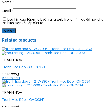
Name
*
Email
*
Lưu tên của tôi, email, và trang web trong trình duyệt này cho
lần bình luận kế tiếp của tôi.
Related products
TRANH HOA
Tranh Hoa Đào – OHO0373
1.680.000
₫
Add to cart
TRANH HOA
Tranh Hoa Đào – OHO0341
4.600.000
₫