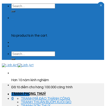
×
Skip
Search
to
for:
content
0
Cart
No products in the cart.
Search
for:
Hơn 10 năm kinh nghiệm
Đã tô điểm cho hàng 100.000 công trình
TRANH PHONG THUỶ
Góc Tư Vấn
0
TRANH MÃ ĐÁO THÀNH CÔNG
TRANH THUẬN BUỒM XUÔI GIÓ
TRANH SƠN THUỶ