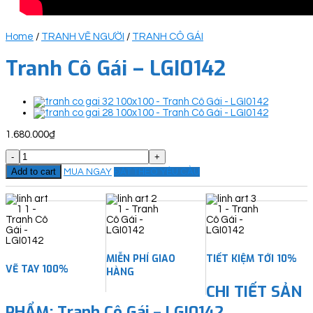
Home
/
TRANH VẼ NGƯỜI
/
TRANH CÔ GÁI
Tranh Cô Gái – LGI0142
1.680.000
₫
Tranh
Cô
Add to cart
MUA NGAY
ĐẶT THEO YÊU CẦU
Gái
-
LGI0142
quantity
MIỄN PHÍ GIAO
TIẾT KIỆM TỚI 10%
VẼ TAY 100%
HÀNG
CHI TIẾT SẢN
PHẨM: Tranh Cô Gái – LGI0142