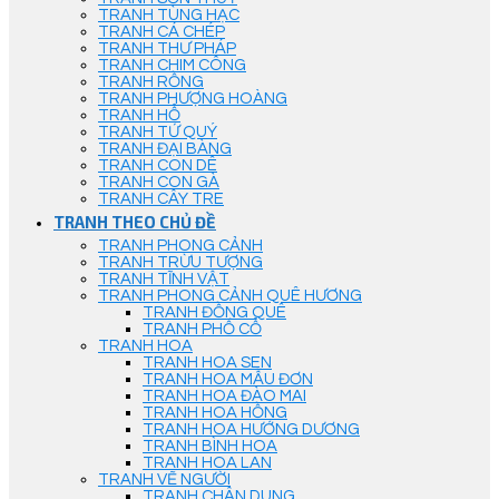
TRANH TÙNG HẠC
TRANH CÁ CHÉP
TRANH THƯ PHÁP
TRANH CHIM CÔNG
TRANH RỒNG
TRANH PHƯỢNG HOÀNG
TRANH HỔ
TRANH TỨ QUÝ
TRANH ĐẠI BÀNG
TRANH CON DÊ
TRANH CON GÀ
TRANH CÂY TRE
TRANH THEO CHỦ ĐỀ
TRANH PHONG CẢNH
TRANH TRỪU TƯỢNG
TRANH TĨNH VẬT
TRANH PHONG CẢNH QUÊ HƯƠNG
TRANH ĐỒNG QUÊ
TRANH PHỐ CỔ
TRANH HOA
TRANH HOA SEN
TRANH HOA MẪU ĐƠN
TRANH HOA ĐÀO MAI
TRANH HOA HỒNG
TRANH HOA HƯỚNG DƯƠNG
TRANH BÌNH HOA
TRANH HOA LAN
TRANH VẼ NGƯỜI
TRANH CHÂN DUNG