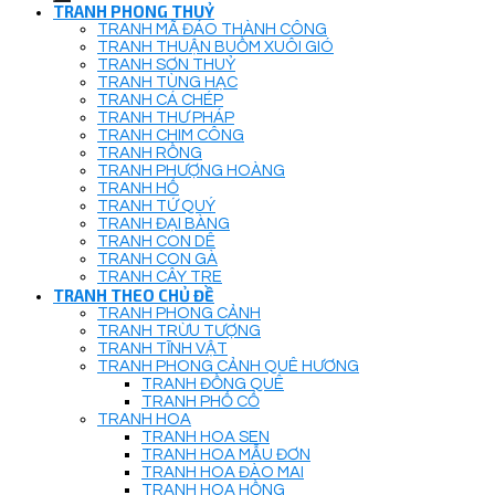
TRANH PHONG THUỶ
TRANH MÃ ĐÁO THÀNH CÔNG
TRANH THUẬN BUỒM XUÔI GIÓ
TRANH SƠN THUỶ
TRANH TÙNG HẠC
TRANH CÁ CHÉP
TRANH THƯ PHÁP
TRANH CHIM CÔNG
TRANH RỒNG
TRANH PHƯỢNG HOÀNG
TRANH HỔ
TRANH TỨ QUÝ
TRANH ĐẠI BÀNG
TRANH CON DÊ
TRANH CON GÀ
TRANH CÂY TRE
TRANH THEO CHỦ ĐỀ
TRANH PHONG CẢNH
TRANH TRỪU TƯỢNG
TRANH TĨNH VẬT
TRANH PHONG CẢNH QUÊ HƯƠNG
TRANH ĐỒNG QUÊ
TRANH PHỐ CỔ
TRANH HOA
TRANH HOA SEN
TRANH HOA MẪU ĐƠN
TRANH HOA ĐÀO MAI
TRANH HOA HỒNG