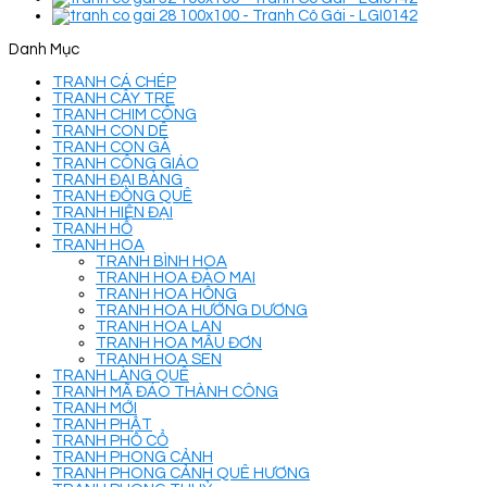
Danh Mục
TRANH CÁ CHÉP
TRANH CÂY TRE
TRANH CHIM CÔNG
TRANH CON DÊ
TRANH CON GÀ
TRANH CÔNG GIÁO
TRANH ĐẠI BÀNG
TRANH ĐỒNG QUÊ
TRANH HIỆN ĐẠI
TRANH HỔ
TRANH HOA
TRANH BÌNH HOA
TRANH HOA ĐÀO MAI
TRANH HOA HỒNG
TRANH HOA HƯỚNG DƯƠNG
TRANH HOA LAN
TRANH HOA MẪU ĐƠN
TRANH HOA SEN
TRANH LÀNG QUÊ
TRANH MÃ ĐÁO THÀNH CÔNG
TRANH MỚI
TRANH PHẬT
TRANH PHỐ CỔ
TRANH PHONG CẢNH
TRANH PHONG CẢNH QUÊ HƯƠNG