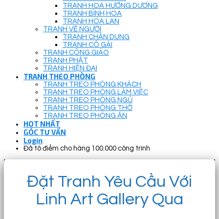
TRANH HOA HƯỚNG DƯƠNG
TRANH BÌNH HOA
TRANH HOA LAN
TRANH VẼ NGƯỜI
TRANH CHÂN DUNG
TRANH CÔ GÁI
TRANH CÔNG GIÁO
TRANH PHẬT
TRANH HIỆN ĐẠI
TRANH THEO PHÒNG
TRANH TREO PHÒNG KHÁCH
TRANH TREO PHÒNG LÀM VIỆC
TRANH TREO PHÒNG NGỦ
TRANH TREO PHÒNG THỜ
TRANH TREO PHÒNG ĂN
HOT NHẤT
GÓC TƯ VẤN
Login
Đã tô điểm cho hàng 100.000 công trình
Đặt Tranh Yêu Cầu Với
Linh Art Gallery Qua