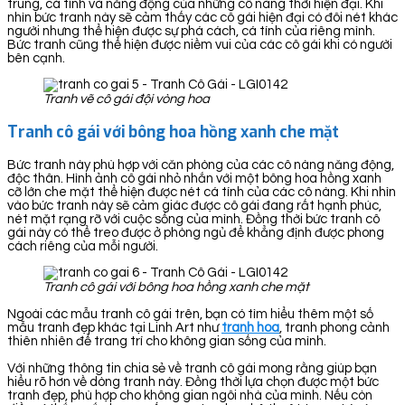
trung, cá tính và năng động của những cô nàng thời hiện đại. Khi
nhìn bức tranh này sẽ cảm thấy các cô gái hiện đại có đôi nét khác
người nhưng thể hiện được sự phá cách, cá tính của riêng mình.
Bức tranh cũng thể hiện được niềm vui của các cô gái khi có người
bên cạnh.
Tranh vẽ cô gái đội vòng hoa
Tranh cô gái với bông hoa hồng xanh che mặt
Bức tranh này phù hợp với căn phòng của các cô nàng năng động,
độc thân. Hình ảnh cô gái nhỏ nhắn với một bông hoa hồng xanh
cỡ lớn che mặt thể hiện được nét cá tính của các cô nàng. Khi nhìn
vào bức tranh này sẽ cảm giác được cô gái đang rất hạnh phúc,
nét mặt rạng rỡ với cuộc sống của mình. Đồng thời bức tranh cô
gái này có thể treo được ở phòng ngủ để khẳng định được phong
cách riêng của mỗi người.
Tranh cô gái với bông hoa hồng xanh che mặt
Ngoài các mẫu tranh cô gái trên, bạn có tìm hiểu thêm một số
mẫu tranh đẹp khác tại Linh Art như
tranh hoa
, tranh phong cảnh
thiên nhiên để trang trí cho không gian sống của mình.
Với những thông tin chia sẻ về tranh cô gái mong rằng giúp bạn
hiểu rõ hơn về dòng tranh này. Đồng thời lựa chọn được một bức
tranh đẹp, phù hợp cho không gian ngôi nhà của mình. Nếu còn