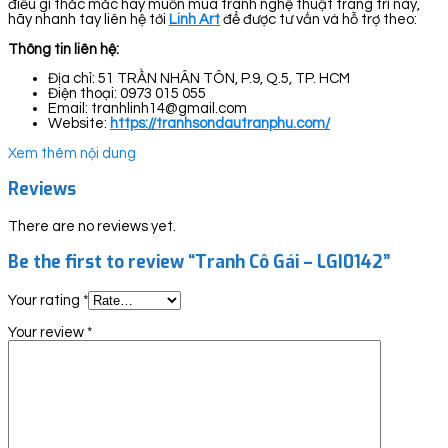
điều gì thắc mắc hay muốn mua tranh nghệ thuật trang trí này,
hãy nhanh tay liên hệ tới
Linh Art
để được tư vấn và hỗ trợ theo:
Thông tin liên hệ:
Địa chỉ: 51 TRẦN NHÂN TÔN, P.9, Q.5, TP. HCM
Điện thoại: 0973 015 055
Email: tranhlinh14@gmail.com
Website:
https://tranhsondautranphu.com/
Xem thêm nội dung
Reviews
There are no reviews yet.
Be the first to review “Tranh Cô Gái – LGI0142”
Your rating
*
Your review
*