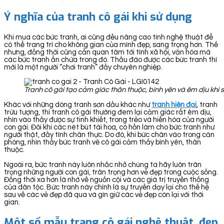
Ý nghĩa của tranh cô gái khi sử dụng
Khi mua các bức tranh, ai cũng đều nâng cao tính nghệ thuật để
có thể trang trí cho không gian của mình đẹp, sang trọng hơn. Thế
nhưng, đồng thời cũng cần quan tâm tới tính xã hội, văn hóa mà
các bức tranh ẩn chứa trong đó. Thấu đáo được các bức tranh thì
mới là một người “chơi tranh” đầy chuyên nghiệp.
Tranh cô gái tạo cảm giác thân thuộc, bình yên và êm dịu khi 
Khác với những dòng tranh sơn dầu khác như
tranh hiện đại
, tranh
trừu tượng, thì tranh cô gái thường đem lại cảm giác rất êm dịu,
nhìn vào thấy được sự tinh khiết, trong trẻo và hiền hòa của người
con gái. Đôi khi các nét bút tài hoa, có hồn làm cho bức tranh như
người thật, đầy tính chân thực. Do đó, khi bức chân vào trong căn
phòng, nhìn thấy bức tranh vẽ cô gái cảm thấy bình yên, thân
thuộc.
Ngoài ra, bức tranh này luôn nhắc nhở chúng ta hãy luôn trân
trọng những người con gái, trân trọng hơn vẻ đẹp trong cuộc sống.
Đồng thời xa hơn là nhớ về nguồn cội và các giá trị truyền thống
của dân tộc. Bức tranh này chính là sự truyền dạy lại cho thế hệ
sau về các vẻ đẹp đã qua và gìn giữ các vẻ đẹp còn lại với thời
gian.
Một số mẫu trang cô gái nghệ thuật, đẹp