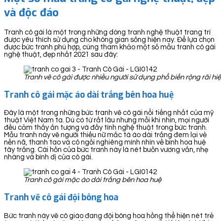
và độc đáo
Tranh cô gái là một trong những dòng tranh nghệ thuật trang trí
được yêu thích sử dụng cho không gian sống hiện nay. Để lựa chọn
được bức tranh phù hợp, cùng tham khảo một số mẫu tranh cô gái
nghệ thuật, đẹp nhất 2021 sau đây:
Tranh vẽ cô gái được nhiều người sử dụng phổ biến rộng rãi hi
Tranh cô gái mặc áo dài trắng bên hoa huệ
Đây là một trong những bức tranh vẽ cô gái nổi tiếng nhất của mỹ
thuật Việt Nam ta. Dù có từ rất lâu nhưng mỗi khi nhìn, mọi người
đều cảm thấy ấn tượng và đầy tính nghệ thuật trong bức tranh.
Mẫu tranh này vẽ người thiếu nữ mắc tà áo dài trắng đem lại vẻ
nền nã, thanh tao và cô ngồi nghiêng mình nhìn về bình hoa huệ
tây trắng. Cái hồn của bức tranh này là nét buồn vương vấn, nhẹ
nhàng và bình dị của cô gái.
Tranh cô gái mặc áo dài trắng bên hoa huệ
Tranh vẽ cô gái đội bông hoa
Bức tranh này vẽ cô giáo đang đội bông hoa hồng thể hiện nét trẻ