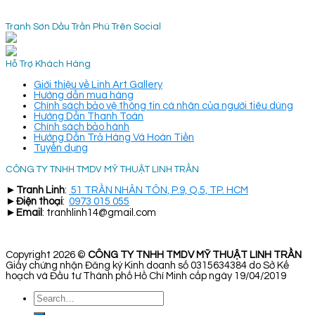
Tranh Sơn Dầu Trần Phú Trên Social
Hỗ Trợ Khách Hàng
Giới thiệu về Linh Art Gallery
Hướng dẫn mua hàng
Chính sách bảo vệ thông tin cá nhân của người tiêu dùng
Hướng Dẫn Thanh Toán
Chính sách bảo hành
Hướng Dẫn Trả Hàng Và Hoàn Tiền
Tuyển dụng
CÔNG TY TNHH TMDV MỸ THUẬT LINH TRẦN
►
Tranh Linh
:
51 TRẦN NHÂN TÔN, P.9, Q.5, TP. HCM
►
Điện thoại
:
0973 015 055
►
Email
: tranhlinh14@gmail.com
Copyright 2026 ©
CÔNG TY TNHH TMDV MỸ THUẬT LINH TRẦN
Giấy chứng nhận Đăng ký Kinh doanh số 0315634384 do Sở Kế
hoạch và Đầu tư Thành phố Hồ Chí Minh cấp ngày 19/04/2019
Search
for: