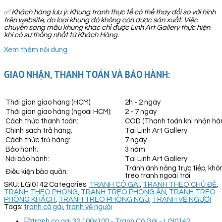
✅
Khách hàng lưu ý: Khung tranh thực tế có thể thay đổi so với hình
trên website, do loại khung đó không còn được sản xuất. Việc
chuyển sang mẫu khung khác chỉ được Linh Art Gallery thực hiện
khi có sự thống nhất từ Khách Hàng.
Xem thêm nội dung
GIAO NHẬN, THANH TOÁN VÀ BẢO HÀNH:
Thời gian giao hàng (HCM):
2h - 2 ngày
Thời gian giao hàng (ngoài HCM):
2 - 7 ngày
Cách thức thanh toán:
COD (Thanh toán khi nhận hà
Chính sách trả hàng:
Tại Linh Art Gallery
Cách thức trả hàng:
7 ngày
Bảo hành:
3 năm
Nơi bảo hành:
Tại Linh Art Gallery
Tránh ánh nắng trực tiếp, khô
Điều kiện bảo quản:
treo tranh ngoài trời
SKU:
LGI0142
Categories:
TRANH CÔ GÁI
,
TRANH THEO CHỦ ĐỀ
,
TRANH THEO PHÒNG
,
TRANH TREO PHÒNG ĂN
,
TRANH TREO
PHÒNG KHÁCH
,
TRANH TREO PHÒNG NGỦ
,
TRANH VẼ NGƯỜI
Tags:
tranh cô gái
,
tranh vẽ người