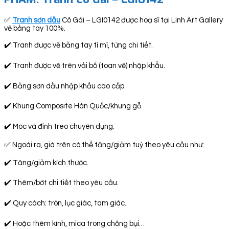
✅
Tranh sơn dầu
Cô Gái – LGI0142 được hoạ sĩ tại Linh Art Gallery
vẽ bằng tay 100%.
✔️ Tranh được vẽ bằng tay tỉ mỉ, từng chi tiết.
✔️ Tranh được vẽ trên vải bố (toan vẽ) nhập khẩu.
✔️ Bằng sơn dầu nhập khẩu cao cấp.
✔️ Khung Composite Hàn Quốc/khung gỗ.
✔️ Móc và đinh treo chuyên dụng.
✅ Ngoài ra, giá trên có thể tăng/giảm tuỳ theo yêu cầu như:
✔️ Tăng/giảm kích thước.
✔️ Thêm/bớt chi tiết theo yêu cầu.
✔️ Quy cách: tròn, lục giác, tam giác.
✔️ Hoặc thêm kính, mica trong chống bụi…