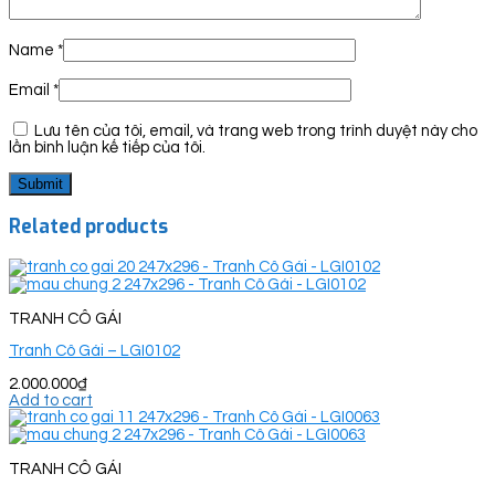
Name
*
Email
*
Lưu tên của tôi, email, và trang web trong trình duyệt này cho
lần bình luận kế tiếp của tôi.
Related products
TRANH CÔ GÁI
Tranh Cô Gái – LGI0102
2.000.000
₫
Add to cart
TRANH CÔ GÁI