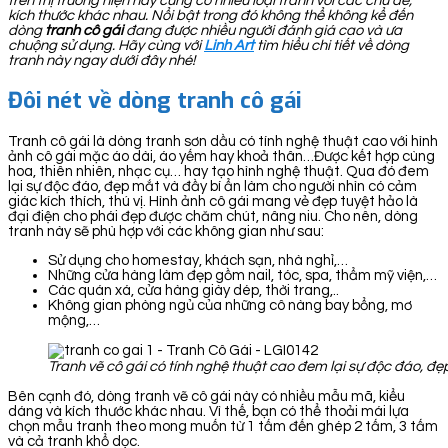
trên thị trường hiện nay cũng có nhiều loại tranh với các chủ đề,
kích thước khác nhau. Nổi bật trong đó không thể không kể đến
dòng
tranh cô gái
đang được nhiều người đánh giá cao và ưa
chuộng sử dụng. Hãy cùng với
Linh Art
tìm hiểu chi tiết về dòng
tranh này ngay dưới đây nhé!
Đôi nét về dòng tranh cô gái
Tranh cô gái là dòng tranh sơn dầu có tính nghệ thuật cao với hình
ảnh cô gái mặc áo dài, áo yếm hay khoả thân…Được kết hợp cùng
hoa, thiên nhiên, nhạc cụ… hay tạo hình nghệ thuật. Qua đó đem
lại sự độc đáo, đẹp mắt và đầy bí ẩn làm cho người nhìn có cảm
giác kích thích, thú vị. Hình ảnh cô gái mang vẻ đẹp tuyệt hảo là
đại điện cho phái đẹp được chăm chút, nâng niu. Cho nên, dòng
tranh này sẽ phù hợp với các không gian như sau:
Sử dụng cho homestay, khách sạn, nhà nghỉ,…
Những cửa hàng làm đẹp gồm nail, tóc, spa, thẩm mỹ viện,…
Các quán xá, cửa hàng giày dép, thời trang,..
Không gian phòng ngủ của những cô nàng bay bổng, mơ
mộng,…
Tranh vẽ cô gái có tính nghệ thuật cao đem lại sự độc đáo, đẹ
Bên cạnh đó, dòng tranh vẽ cô gái này có nhiều mẫu mã, kiểu
dáng và kích thước khác nhau. Vì thế, bạn có thể thoải mái lựa
chọn mẫu tranh theo mong muốn từ 1 tấm đến ghép 2 tấm, 3 tấm
và cả tranh khổ dọc.