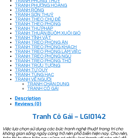
TRANH PHONG THUỶ
TRANH PHƯỢNG HOÀNG
TRANH RỒNG
TRANH SƠN THUỶ
TRANH THEO CHỦ ĐỀ
TRANH THEO PHÒNG
TRANH THƯ PHÁP
TRANH THUẬN BUỒM XUÔI GIÓ
TRANH TĨNH VẬT
TRANH TREO PHÒNG ĂN
TRANH TREO PHÒNG KHÁCH
TRANH TREO PHÒNG LÀM VIỆC
TRANH TREO PHÒNG NGỦ
TRANH TREO PHÒNG THỜ
TRANH TRỪU TƯỢNG
TRANH TỨ QUÝ
TRANH TÙNG HẠC
TRANH VẼ NGƯỜI
TRANH CHÂN DUNG
TRANH CÔ GÁI
Description
Reviews (0)
Tranh Cô Gái – LGI0142
Việc lựa chọn sử dụng các bức tranh nghệ thuật trang trí cho
không gian sống ngày càng trở nên phổ biến hiện nay. Cho nên,