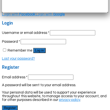
Login with
Facebook
Login with
Google
Login
Username or email address
*
Password
*
Remember me
Log in
Lost your password?
Register
Email address
*
A password will be sent to your email address.
Your personal data will be used to support your experience
throughout this website, to manage access to your account, and
for other purposes described in our
privacy policy
.
Register