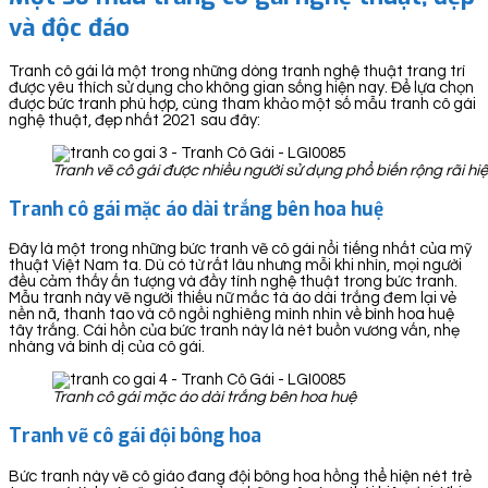
và độc đáo
Tranh cô gái là một trong những dòng tranh nghệ thuật trang trí
được yêu thích sử dụng cho không gian sống hiện nay. Để lựa chọn
được bức tranh phù hợp, cùng tham khảo một số mẫu tranh cô gái
nghệ thuật, đẹp nhất 2021 sau đây:
Tranh vẽ cô gái được nhiều người sử dụng phổ biến rộng rãi hi
Tranh cô gái mặc áo dài trắng bên hoa huệ
Đây là một trong những bức tranh vẽ cô gái nổi tiếng nhất của mỹ
thuật Việt Nam ta. Dù có từ rất lâu nhưng mỗi khi nhìn, mọi người
đều cảm thấy ấn tượng và đầy tính nghệ thuật trong bức tranh.
Mẫu tranh này vẽ người thiếu nữ mắc tà áo dài trắng đem lại vẻ
nền nã, thanh tao và cô ngồi nghiêng mình nhìn về bình hoa huệ
tây trắng. Cái hồn của bức tranh này là nét buồn vương vấn, nhẹ
nhàng và bình dị của cô gái.
Tranh cô gái mặc áo dài trắng bên hoa huệ
Tranh vẽ cô gái đội bông hoa
Bức tranh này vẽ cô giáo đang đội bông hoa hồng thể hiện nét trẻ