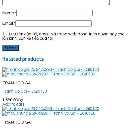
Name
*
Email
*
Lưu tên của tôi, email, và trang web trong trình duyệt này cho
lần bình luận kế tiếp của tôi.
Related products
TRANH CÔ GÁI
Tranh Cô Gái – LGI0133
1.680.000
₫
Add to cart
TRANH CÔ GÁI