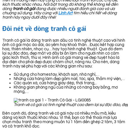
trên thị trường hiện nay cũng có nhiều loại tranh với các chủ đề,
kích thước khác nhau. Nổi bật trong đó không thể không kể đến
dòng
tranh cô gái
đang được nhiều người đánh giá cao và ưa
chuộng sử dụng. Hãy cùng với
Linh Art
tìm hiểu chi tiết về dòng
tranh này ngay dưới đây nhé!
Đôi nét về dòng tranh cô gái
Tranh cô gái là dòng tranh sơn dầu có tính nghệ thuật cao với hình
ảnh cô gái mặc áo dài, áo yếm hay khoả thân…Được kết hợp cùng
hoa, thiên nhiên, nhạc cụ… hay tạo hình nghệ thuật. Qua đó đem
lại sự độc đáo, đẹp mắt và đầy bí ẩn làm cho người nhìn có cảm
giác kích thích, thú vị. Hình ảnh cô gái mang vẻ đẹp tuyệt hảo là
đại điện cho phái đẹp được chăm chút, nâng niu. Cho nên, dòng
tranh này sẽ phù hợp với các không gian như sau:
Sử dụng cho homestay, khách sạn, nhà nghỉ,…
Những cửa hàng làm đẹp gồm nail, tóc, spa, thẩm mỹ viện,…
Các quán xá, cửa hàng giày dép, thời trang,..
Không gian phòng ngủ của những cô nàng bay bổng, mơ
mộng,…
Tranh vẽ cô gái có tính nghệ thuật cao đem lại sự độc đáo, đẹ
Bên cạnh đó, dòng tranh vẽ cô gái này có nhiều mẫu mã, kiểu
dáng và kích thước khác nhau. Vì thế, bạn có thể thoải mái lựa
chọn mẫu tranh theo mong muốn từ 1 tấm đến ghép 2 tấm, 3 tấm
và cả tranh khổ dọc.