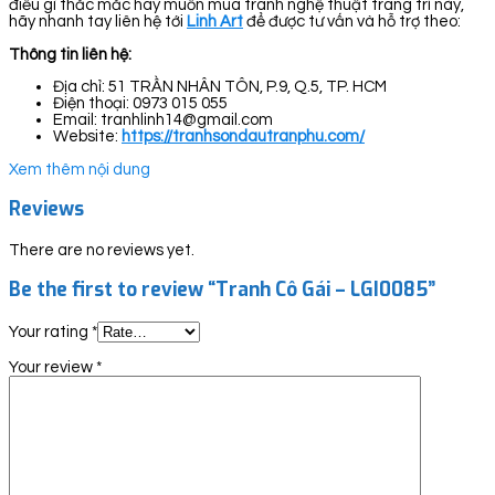
điều gì thắc mắc hay muốn mua tranh nghệ thuật trang trí này,
hãy nhanh tay liên hệ tới
Linh Art
để được tư vấn và hỗ trợ theo:
Thông tin liên hệ:
Địa chỉ: 51 TRẦN NHÂN TÔN, P.9, Q.5, TP. HCM
Điện thoại: 0973 015 055
Email: tranhlinh14@gmail.com
Website:
https://tranhsondautranphu.com/
Xem thêm nội dung
Reviews
There are no reviews yet.
Be the first to review “Tranh Cô Gái – LGI0085”
Your rating
*
Your review
*