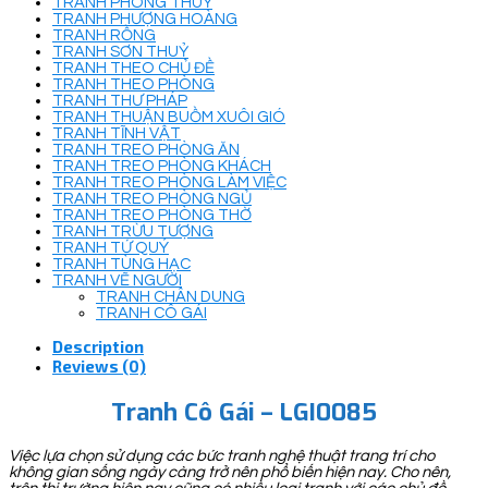
TRANH PHONG THUỶ
TRANH PHƯỢNG HOÀNG
TRANH RỒNG
TRANH SƠN THUỶ
TRANH THEO CHỦ ĐỀ
TRANH THEO PHÒNG
TRANH THƯ PHÁP
TRANH THUẬN BUỒM XUÔI GIÓ
TRANH TĨNH VẬT
TRANH TREO PHÒNG ĂN
TRANH TREO PHÒNG KHÁCH
TRANH TREO PHÒNG LÀM VIỆC
TRANH TREO PHÒNG NGỦ
TRANH TREO PHÒNG THỜ
TRANH TRỪU TƯỢNG
TRANH TỨ QUÝ
TRANH TÙNG HẠC
TRANH VẼ NGƯỜI
TRANH CHÂN DUNG
TRANH CÔ GÁI
Description
Reviews (0)
Tranh Cô Gái – LGI0085
Việc lựa chọn sử dụng các bức tranh nghệ thuật trang trí cho
không gian sống ngày càng trở nên phổ biến hiện nay. Cho nên,