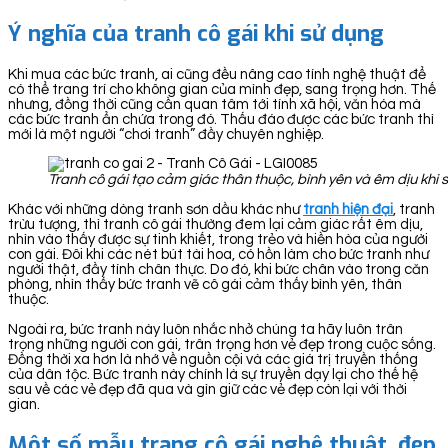
Ý nghĩa của tranh cô gái khi sử dụng
Khi mua các bức tranh, ai cũng đều nâng cao tính nghệ thuật để
có thể trang trí cho không gian của mình đẹp, sang trọng hơn. Thế
nhưng, đồng thời cũng cần quan tâm tới tính xã hội, văn hóa mà
các bức tranh ẩn chứa trong đó. Thấu đáo được các bức tranh thì
mới là một người “chơi tranh” đầy chuyên nghiệp.
Tranh cô gái tạo cảm giác thân thuộc, bình yên và êm dịu khi 
Khác với những dòng tranh sơn dầu khác như
tranh hiện đại
, tranh
trừu tượng, thì tranh cô gái thường đem lại cảm giác rất êm dịu,
nhìn vào thấy được sự tinh khiết, trong trẻo và hiền hòa của người
con gái. Đôi khi các nét bút tài hoa, có hồn làm cho bức tranh như
người thật, đầy tính chân thực. Do đó, khi bức chân vào trong căn
phòng, nhìn thấy bức tranh vẽ cô gái cảm thấy bình yên, thân
thuộc.
Ngoài ra, bức tranh này luôn nhắc nhở chúng ta hãy luôn trân
trọng những người con gái, trân trọng hơn vẻ đẹp trong cuộc sống.
Đồng thời xa hơn là nhớ về nguồn cội và các giá trị truyền thống
của dân tộc. Bức tranh này chính là sự truyền dạy lại cho thế hệ
sau về các vẻ đẹp đã qua và gìn giữ các vẻ đẹp còn lại với thời
gian.
Một số mẫu trang cô gái nghệ thuật, đẹp