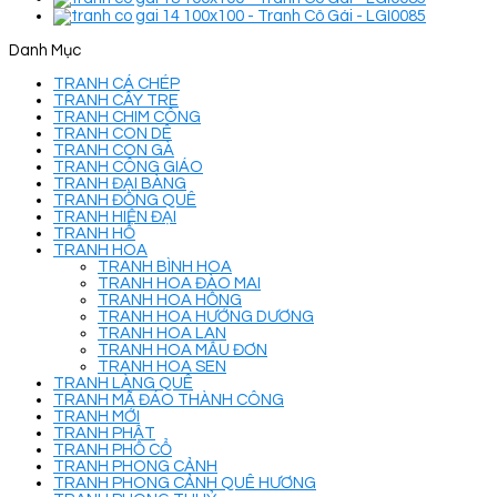
Danh Mục
TRANH CÁ CHÉP
TRANH CÂY TRE
TRANH CHIM CÔNG
TRANH CON DÊ
TRANH CON GÀ
TRANH CÔNG GIÁO
TRANH ĐẠI BÀNG
TRANH ĐỒNG QUÊ
TRANH HIỆN ĐẠI
TRANH HỔ
TRANH HOA
TRANH BÌNH HOA
TRANH HOA ĐÀO MAI
TRANH HOA HỒNG
TRANH HOA HƯỚNG DƯƠNG
TRANH HOA LAN
TRANH HOA MẪU ĐƠN
TRANH HOA SEN
TRANH LÀNG QUÊ
TRANH MÃ ĐÁO THÀNH CÔNG
TRANH MỚI
TRANH PHẬT
TRANH PHỐ CỔ
TRANH PHONG CẢNH
TRANH PHONG CẢNH QUÊ HƯƠNG