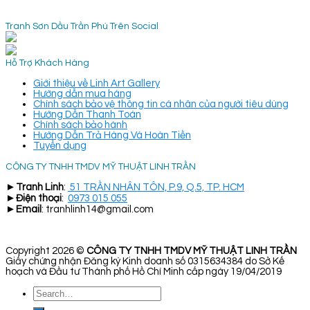
Tranh Sơn Dầu Trần Phú Trên Social
Hỗ Trợ Khách Hàng
Giới thiệu về Linh Art Gallery
Hướng dẫn mua hàng
Chính sách bảo vệ thông tin cá nhân của người tiêu dùng
Hướng Dẫn Thanh Toán
Chính sách bảo hành
Hướng Dẫn Trả Hàng Và Hoàn Tiền
Tuyển dụng
CÔNG TY TNHH TMDV MỸ THUẬT LINH TRẦN
►
Tranh Linh
:
51 TRẦN NHÂN TÔN, P.9, Q.5, TP. HCM
►
Điện thoại
:
0973 015 055
►
Email
: tranhlinh14@gmail.com
Copyright 2026 ©
CÔNG TY TNHH TMDV MỸ THUẬT LINH TRẦN
Giấy chứng nhận Đăng ký Kinh doanh số 0315634384 do Sở Kế
hoạch và Đầu tư Thành phố Hồ Chí Minh cấp ngày 19/04/2019
Search
for: