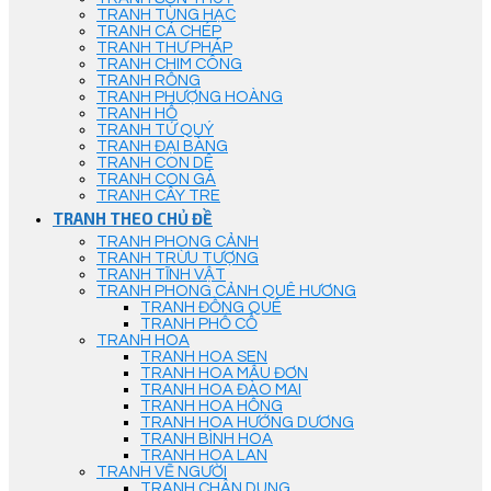
TRANH TÙNG HẠC
TRANH CÁ CHÉP
TRANH THƯ PHÁP
TRANH CHIM CÔNG
TRANH RỒNG
TRANH PHƯỢNG HOÀNG
TRANH HỔ
TRANH TỨ QUÝ
TRANH ĐẠI BÀNG
TRANH CON DÊ
TRANH CON GÀ
TRANH CÂY TRE
TRANH THEO CHỦ ĐỀ
TRANH PHONG CẢNH
TRANH TRỪU TƯỢNG
TRANH TĨNH VẬT
TRANH PHONG CẢNH QUÊ HƯƠNG
TRANH ĐỒNG QUÊ
TRANH PHỐ CỔ
TRANH HOA
TRANH HOA SEN
TRANH HOA MẪU ĐƠN
TRANH HOA ĐÀO MAI
TRANH HOA HỒNG
TRANH HOA HƯỚNG DƯƠNG
TRANH BÌNH HOA
TRANH HOA LAN
TRANH VẼ NGƯỜI
TRANH CHÂN DUNG