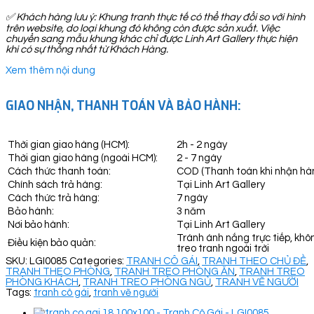
✅
Khách hàng lưu ý: Khung tranh thực tế có thể thay đổi so với hình
trên website, do loại khung đó không còn được sản xuất. Việc
chuyển sang mẫu khung khác chỉ được Linh Art Gallery thực hiện
khi có sự thống nhất từ Khách Hàng.
Xem thêm nội dung
GIAO NHẬN, THANH TOÁN VÀ BẢO HÀNH:
Thời gian giao hàng (HCM):
2h - 2 ngày
Thời gian giao hàng (ngoài HCM):
2 - 7 ngày
Cách thức thanh toán:
COD (Thanh toán khi nhận hà
Chính sách trả hàng:
Tại Linh Art Gallery
Cách thức trả hàng:
7 ngày
Bảo hành:
3 năm
Nơi bảo hành:
Tại Linh Art Gallery
Tránh ánh nắng trực tiếp, khô
Điều kiện bảo quản:
treo tranh ngoài trời
SKU:
LGI0085
Categories:
TRANH CÔ GÁI
,
TRANH THEO CHỦ ĐỀ
,
TRANH THEO PHÒNG
,
TRANH TREO PHÒNG ĂN
,
TRANH TREO
PHÒNG KHÁCH
,
TRANH TREO PHÒNG NGỦ
,
TRANH VẼ NGƯỜI
Tags:
tranh cô gái
,
tranh vẽ người