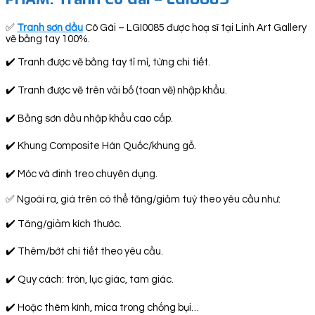
✅
Tranh sơn dầu
Cô Gái – LGI0085 được hoạ sĩ tại Linh Art Gallery
vẽ bằng tay 100%.
✔️ Tranh được vẽ bằng tay tỉ mỉ, từng chi tiết.
✔️ Tranh được vẽ trên vải bố (toan vẽ) nhập khẩu.
✔️ Bằng sơn dầu nhập khẩu cao cấp.
✔️ Khung Composite Hàn Quốc/khung gỗ.
✔️ Móc và đinh treo chuyên dụng.
✅ Ngoài ra, giá trên có thể tăng/giảm tuỳ theo yêu cầu như:
✔️ Tăng/giảm kích thước.
✔️ Thêm/bớt chi tiết theo yêu cầu.
✔️ Quy cách: tròn, lục giác, tam giác.
✔️ Hoặc thêm kính, mica trong chống bụi…