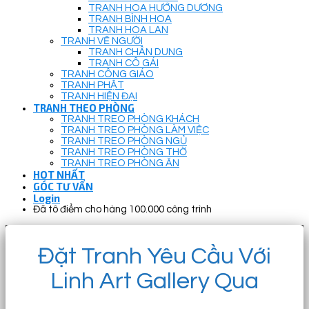
TRANH HOA HƯỚNG DƯƠNG
TRANH BÌNH HOA
TRANH HOA LAN
TRANH VẼ NGƯỜI
TRANH CHÂN DUNG
TRANH CÔ GÁI
TRANH CÔNG GIÁO
TRANH PHẬT
TRANH HIỆN ĐẠI
TRANH THEO PHÒNG
TRANH TREO PHÒNG KHÁCH
TRANH TREO PHÒNG LÀM VIỆC
TRANH TREO PHÒNG NGỦ
TRANH TREO PHÒNG THỜ
TRANH TREO PHÒNG ĂN
HOT NHẤT
GÓC TƯ VẤN
Login
Đã tô điểm cho hàng 100.000 công trình
Đặt Tranh Yêu Cầu Với
Linh Art Gallery Qua