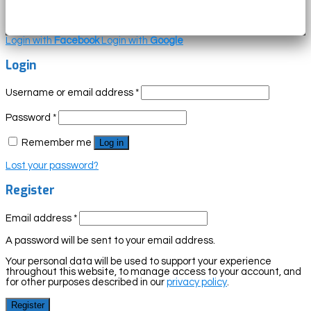
Login with
Facebook
Login with
Google
Login
Username or email address
*
Password
*
Remember me
Log in
Lost your password?
Register
Email address
*
A password will be sent to your email address.
Your personal data will be used to support your experience
throughout this website, to manage access to your account, and
for other purposes described in our
privacy policy
.
Register