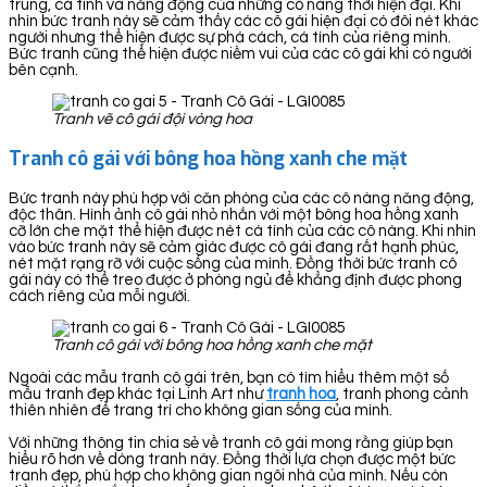
trung, cá tính và năng động của những cô nàng thời hiện đại. Khi
nhìn bức tranh này sẽ cảm thấy các cô gái hiện đại có đôi nét khác
người nhưng thể hiện được sự phá cách, cá tính của riêng mình.
Bức tranh cũng thể hiện được niềm vui của các cô gái khi có người
bên cạnh.
Tranh vẽ cô gái đội vòng hoa
Tranh cô gái với bông hoa hồng xanh che mặt
Bức tranh này phù hợp với căn phòng của các cô nàng năng động,
độc thân. Hình ảnh cô gái nhỏ nhắn với một bông hoa hồng xanh
cỡ lớn che mặt thể hiện được nét cá tính của các cô nàng. Khi nhìn
vào bức tranh này sẽ cảm giác được cô gái đang rất hạnh phúc,
nét mặt rạng rỡ với cuộc sống của mình. Đồng thời bức tranh cô
gái này có thể treo được ở phòng ngủ để khẳng định được phong
cách riêng của mỗi người.
Tranh cô gái với bông hoa hồng xanh che mặt
Ngoài các mẫu tranh cô gái trên, bạn có tìm hiểu thêm một số
mẫu tranh đẹp khác tại Linh Art như
tranh hoa
, tranh phong cảnh
thiên nhiên để trang trí cho không gian sống của mình.
Với những thông tin chia sẻ về tranh cô gái mong rằng giúp bạn
hiểu rõ hơn về dòng tranh này. Đồng thời lựa chọn được một bức
tranh đẹp, phù hợp cho không gian ngôi nhà của mình. Nếu còn