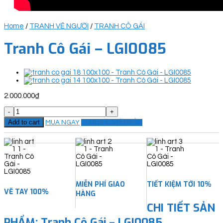
Home
/
TRANH VẼ NGƯỜI
/
TRANH CÔ GÁI
Tranh Cô Gái – LGI0085
2.000.000
₫
Tranh
Cô
Add to cart
MUA NGAY
ĐẶT THEO YÊU CẦU
Gái
-
LGI0085
quantity
MIỄN PHÍ GIAO
TIẾT KIỆM TỚI 10%
VẼ TAY 100%
HÀNG
CHI TIẾT SẢN
PHẨM: Tranh Cô Gái – LGI0085