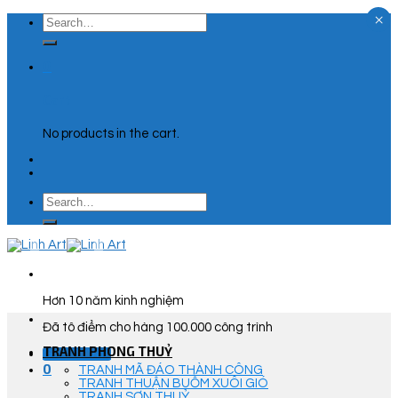
×
Skip
Search
to
for:
content
0
Cart
No products in the cart.
Search
for:
Hơn 10 năm kinh nghiệm
Đã tô điểm cho hàng 100.000 công trình
TRANH PHONG THUỶ
Góc Tư Vấn
0
TRANH MÃ ĐÁO THÀNH CÔNG
TRANH THUẬN BUỒM XUÔI GIÓ
TRANH SƠN THUỶ