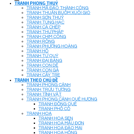
TRANH PHONG THUỶ
TRANH MÃ ĐÁO THÀNH CÔNG
TRANH THUẬN BUỒM XUÔI GIÓ
TRANH SƠN THUỶ
TRANH TÙNG HẠC
TRANH CÁ CHÉP
TRANH THƯ PHÁP
TRANH CHIM CÔNG
TRANH RỒNG
TRANH PHƯỢNG HOÀNG
TRANH HỔ
TRANH TỨ QUÝ
TRANH ĐẠI BÀNG
TRANH CON DÊ
TRANH CON GÀ
TRANH CÂY TRE
TRANH THEO CHỦ ĐỀ
TRANH PHONG CẢNH
TRANH TRỪU TƯỢNG
TRANH TĨNH VẬT
TRANH PHONG CẢNH QUÊ HƯƠNG
TRANH ĐỒNG QUÊ
TRANH PHỐ CỔ
TRANH HOA
TRANH HOA SEN
TRANH HOA MẪU ĐƠN
TRANH HOA ĐÀO MAI
TRANH HOA HỒNG