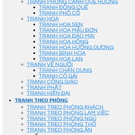
TRANH PHONG CẢNH QUÊ HƯƠNG
TRANH ĐỒNG QUÊ
TRANH PHỐ CỔ
TRANH HOA
TRANH HOA SEN
TRANH HOA MẪU ĐƠN
TRANH HOA ĐÀO MAI
TRANH HOA HỒNG
TRANH HOA HƯỚNG DƯƠNG
TRANH BÌNH HOA
TRANH HOA LAN
TRANH VẼ NGƯỜI
TRANH CHÂN DUNG
TRANH CÔ GÁI
TRANH CÔNG GIÁO
TRANH PHẬT
TRANH HIỆN ĐẠI
TRANH THEO PHÒNG
TRANH TREO PHÒNG KHÁCH
TRANH TREO PHÒNG LÀM VIỆC
TRANH TREO PHÒNG NGỦ
TRANH TREO PHÒNG THỜ
TRANH TREO PHÒNG ĂN