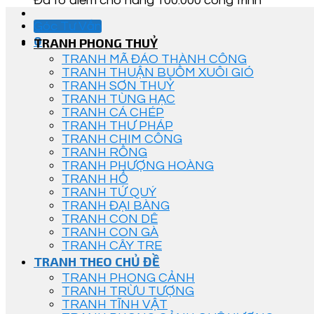
Đã tô điểm cho hàng 100.000 công trình
Góc Tư Vấn
0
TRANH PHONG THUỶ
TRANH MÃ ĐÁO THÀNH CÔNG
TRANH THUẬN BUỒM XUÔI GIÓ
TRANH SƠN THUỶ
TRANH TÙNG HẠC
TRANH CÁ CHÉP
TRANH THƯ PHÁP
TRANH CHIM CÔNG
TRANH RỒNG
TRANH PHƯỢNG HOÀNG
TRANH HỔ
TRANH TỨ QUÝ
TRANH ĐẠI BÀNG
TRANH CON DÊ
TRANH CON GÀ
TRANH CÂY TRE
TRANH THEO CHỦ ĐỀ
TRANH PHONG CẢNH
TRANH TRỪU TƯỢNG
TRANH TĨNH VẬT