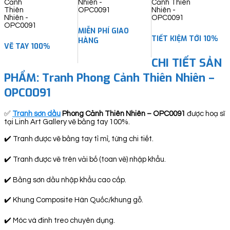
MIỄN PHÍ GIAO
TIẾT KIỆM TỚI 10%
HÀNG
VẼ TAY 100%
CHI TIẾT SẢN
PHẨM: Tranh Phong Cảnh Thiên Nhiên –
OPC0091
✅
Tranh sơn dầu
Phong Cảnh Thiên Nhiên – OPC0091
được hoạ sĩ
tại Linh Art Gallery vẽ bằng tay 100%.
✔️ Tranh được vẽ bằng tay tỉ mỉ, từng chi tiết.
✔️ Tranh được vẽ trên vải bố (toan vẽ) nhập khẩu.
✔️ Bằng sơn dầu nhập khẩu cao cấp.
✔️ Khung Composite Hàn Quốc/khung gỗ.
✔️ Móc và đinh treo chuyên dụng.