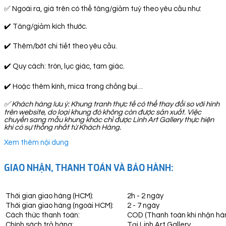
✅ Ngoài ra, giá trên có thể tăng/giảm tuỳ theo yêu cầu như:
✔️ Tăng/giảm kích thước.
✔️ Thêm/bớt chi tiết theo yêu cầu.
✔️ Quy cách: tròn, lục giác, tam giác.
✔️ Hoặc thêm kính, mica trong chống bụi…
✅
Khách hàng lưu ý: Khung tranh thực tế có thể thay đổi so với hình
trên website, do loại khung đó không còn được sản xuất. Việc
chuyển sang mẫu khung khác chỉ được Linh Art Gallery thực hiện
khi có sự thống nhất từ Khách Hàng.
Xem thêm nội dung
GIAO NHẬN, THANH TOÁN VÀ BẢO HÀNH:
Thời gian giao hàng (HCM):
2h - 2 ngày
Thời gian giao hàng (ngoài HCM):
2 - 7 ngày
Cách thức thanh toán:
COD (Thanh toán khi nhận hà
Chính sách trả hàng:
Tại Linh Art Gallery