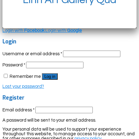
Login with
Facebook
Login with
Google
Login
Username or email address
*
Password
*
Remember me
Log in
Lost your password?
Register
Email address
*
A password will be sent to your email address.
Your personal data will be used to support your experience
throughout this website, to manage access to your account, and
for other purposes described in our
privacy policy
.