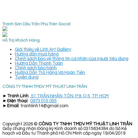
Tranh Sơn Dầu Trần Phú Trên Social
Hỗ Trợ Khách Hàng
Giới thiệu về Linh Art Gallery
Hướng dẫn mua hàng
Chính sách bảo vệ thông tin cá nhân của người tiêu dùng
Hướng Dẫn Thanh Toán
Chính sách bảo hành
Hướng Dẫn Trả Hàng Và Hoàn Tiền
Tuyển dụng
CÔNG TY TNHH TMDV MỸ THUẬT LINH TRẦN
►
Tranh Linh
:
51 TRẦN NHÂN TÔN, P.9, Q.5, TP. HCM
►
Điện thoại
:
0973 015 055
►
Email
: tranhlinh14@gmail.com
Copyright 2026 ©
CÔNG TY TNHH TMDV MỸ THUẬT LINH TRẦN
Giấy chứng nhận Đăng ký Kinh doanh số 0315634384 do Sở Kế
hoạch và Đầu tư Thành phố Hồ Chí Minh cấp ngày 19/04/2019