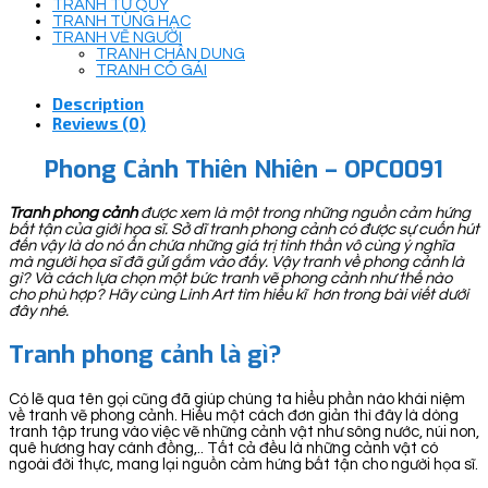
TRANH TỨ QUÝ
TRANH TÙNG HẠC
TRANH VẼ NGƯỜI
TRANH CHÂN DUNG
TRANH CÔ GÁI
Description
Reviews (0)
Phong Cảnh Thiên Nhiên – OPC0091
Tranh phong cảnh
được xem là một trong những nguồn cảm hứng
bất tận của giới họa sĩ. Sở dĩ tranh phong cảnh có được sự cuốn hút
đến vậy là do nó ẩn chứa những giá trị tinh thần vô cùng ý nghĩa
mà người họa sĩ đã gửi gắm vào đấy. Vậy tranh về phong cảnh là
gì? Và cách lựa chọn một bức tranh vẽ phong cảnh như thế nào
cho phù hợp? Hãy cùng Linh Art tìm hiểu kĩ hơn trong bài viết dưới
đây nhé.
Tranh phong cảnh là gì?
Có lẽ qua tên gọi cũng đã giúp chúng ta hiểu phần nào khái niệm
về tranh vẽ phong cảnh. Hiểu một cách đơn giản thì đây là dòng
tranh tập trung vào việc vẽ những cảnh vật như sông nước, núi non,
quê hương hay cánh đồng,.. Tất cả đều là những cảnh vật có
ngoài đời thực, mang lại nguồn cảm hứng bất tận cho người họa sĩ.