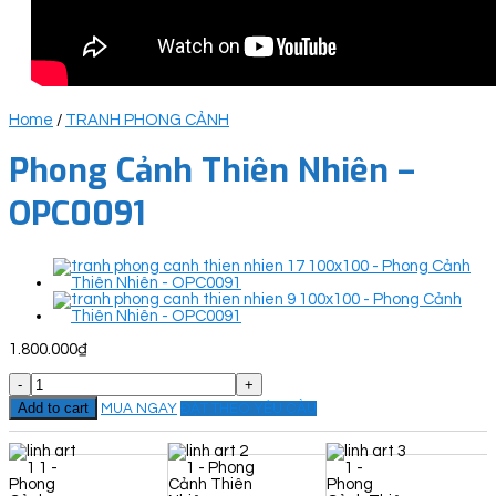
Home
/
TRANH PHONG CẢNH
Phong Cảnh Thiên Nhiên –
OPC0091
1.800.000
₫
Phong
Cảnh
Add to cart
MUA NGAY
ĐẶT THEO YÊU CẦU
Thiên
Nhiên
-
OPC0091
quantity