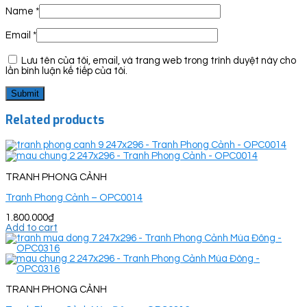
Name
*
Email
*
Lưu tên của tôi, email, và trang web trong trình duyệt này cho
lần bình luận kế tiếp của tôi.
Related products
TRANH PHONG CẢNH
Tranh Phong Cảnh – OPC0014
1.800.000
₫
Add to cart
TRANH PHONG CẢNH