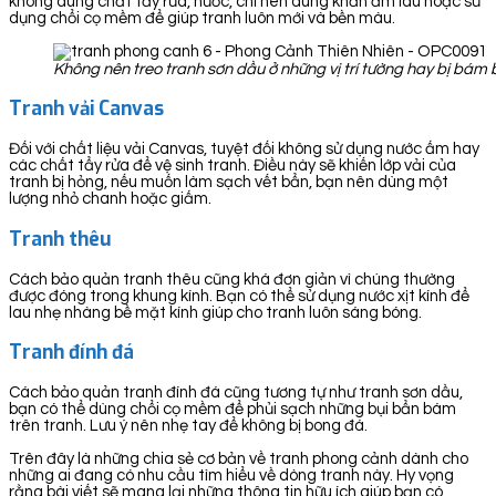
không dùng chất tẩy rửa, nước, chỉ nên dùng khăn ẩm lau hoặc sử
dụng chổi cọ mềm để giúp tranh luôn mới và bền màu.
Không nên treo tranh sơn dầu ở những vị trí tường hay bị bá
Tranh vải Canvas
Đối với chất liệu vải Canvas, tuyệt đối không sử dụng nước ấm hay
các chất tẩy rửa để vệ sinh tranh. Điều này sẽ khiến lớp vải của
tranh bị hỏng, nếu muốn làm sạch vết bẩn, bạn nên dùng một
lượng nhỏ chanh hoặc giấm.
Tranh thêu
Cách bảo quản tranh thêu cũng khá đơn giản vì chúng thường
được đóng trong khung kính. Bạn có thể sử dụng nước xịt kính để
lau nhẹ nhàng bề mặt kính giúp cho tranh luôn sáng bóng.
Tranh đính đá
Cách bảo quản tranh đính đá cũng tương tự như tranh sơn dầu,
bạn có thể dùng chổi cọ mềm để phủi sạch những bụi bẩn bám
trên tranh. Lưu ý nên nhẹ tay để không bị bong đá.
Trên đây là những chia sẻ cơ bản về tranh phong cảnh dành cho
những ai đang có nhu cầu tìm hiểu về dòng tranh này. Hy vọng
rằng bài viết sẽ mang lại những thông tin hữu ích giúp bạn có