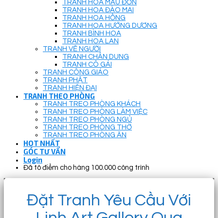
TRANH HOA MẪU ĐƠN
TRANH HOA ĐÀO MAI
TRANH HOA HỒNG
TRANH HOA HƯỚNG DƯƠNG
TRANH BÌNH HOA
TRANH HOA LAN
TRANH VẼ NGƯỜI
TRANH CHÂN DUNG
TRANH CÔ GÁI
TRANH CÔNG GIÁO
TRANH PHẬT
TRANH HIỆN ĐẠI
TRANH THEO PHÒNG
TRANH TREO PHÒNG KHÁCH
TRANH TREO PHÒNG LÀM VIỆC
TRANH TREO PHÒNG NGỦ
TRANH TREO PHÒNG THỜ
TRANH TREO PHÒNG ĂN
HOT NHẤT
GÓC TƯ VẤN
Login
Đã tô điểm cho hàng 100.000 công trình
Đặt Tranh Yêu Cầu Với
Linh Art Gallery Qua