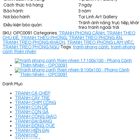
Cách thức trả hàng:
7 ngày
Bảo hành:
3 năm
Nơi bảo hành:
Tại Linh Art Gallery
Tránh ánh nắng trực tiếp, khô
Điều kiện bảo quản:
treo tranh ngoài trời
SKU:
OPC0091
Categories:
TRANH PHONG CẢNH
,
TRANH THEO
CHỦ ĐỀ
,
TRANH THEO PHÒNG
,
TRANH TREO PHÒNG ĂN
,
TRANH TREO PHÒNG KHÁCH
,
TRANH TREO PHÒNG LÀM VIỆC
,
TRANH TREO PHÒNG NGỦ
Tags:
tranh phong cảnh
,
tranh phong
cảnh thiên nhiên
Danh Mục
TRANH CÁ CHÉP
TRANH CÂY TRE
TRANH CHIM CÔNG
TRANH CON DÊ
TRANH CON GÀ
TRANH CÔNG GIÁO
TRANH ĐẠI BÀNG
TRANH ĐỒNG QUÊ
TRANH HIỆN ĐẠI
TRANH HỔ