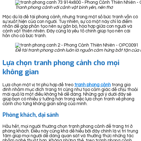
Tranh phong cảnh với cảnh vật bình yên, nên thơ
Mặc dù là đề tài phong cảnh, nhưng trong một số bức tranh vẫn có
sự xuất hiện của con người. Tuy nhiên, sự có mặt này chỉ là điểm
nhấn để góp phần tạo nên sự gắn bó, hòa hợp giữa con người và
cảnh vật thiên nhiên. Đây cũng là yếu tố chính giúp tạo nên cái
hồn cho cả bức tranh.
Đề tài tranh phong cảnh luôn là nguồn cảm hứng bất tận của 
Lựa chọn tranh phong cảnh cho mọi
không gian
Lựa chọn một vị trí phù hợp để treo
tranh ph
ong cảnh
trong gia
đình nhằm mục đích trang trí cũng như tạo cảm giác dễ chịu thoải
mái quả là một điều không hề dễ dàng. Những gợi ý dưới đây sẽ
giúp bạn có nhiều ý tưởng hơn trong việc lựa chọn tranh về phong
cảnh cho từng không gian sống của mình.
Phòng khách, đại sảnh
Hầu hết, mọi người thường chọn tranh phong cảnh để trang trí ở
phòng khách. Điều này cũng khá dễ hiểu bởi đây chính là vị trí trung
tâm giúp mọi người dễ dàng quan sát và thưởng thức những tác
phẩm nghệ thuật hơn. Không những thế, treo tranh phong cảnh