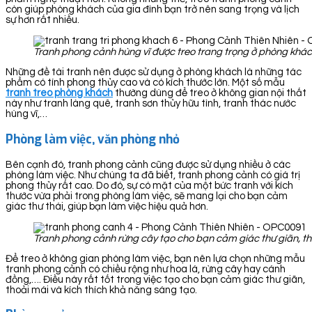
còn giúp phòng khách của gia đình bạn trở nên sang trọng và lịch
sự hơn rất nhiều.
Tranh phong cảnh hùng vĩ được treo trang trọng ở phòng khá
Những đề tài tranh nên được sử dụng ở phòng khách là những tác
phẩm có tính phong thủy cao và có kích thước lớn. Một số mẫu
tranh treo phòng khách
thường dùng để treo ở không gian nội thất
này như tranh làng quê, tranh sơn thủy hữu tình, tranh thác nước
hùng vĩ,…
Phòng làm việc, văn phòng nhỏ
Bên cạnh đó, tranh phong cảnh cũng được sử dụng nhiều ở các
phòng làm việc. Như chúng ta đã biết, tranh phong cảnh có giá trị
phong thủy rất cao. Do đó, sự có mặt của một bức tranh với kích
thước vừa phải trong phòng làm việc, sẽ mang lại cho bạn cảm
giác thư thái, giúp bạn làm việc hiệu quả hơn.
Tranh phong cảnh rừng cây tạo cho bạn cảm giác thư giãn, th
Để treo ở không gian phòng làm việc, bạn nên lựa chọn những mẫu
tranh phong cảnh có chiều rộng như hoa lá, rừng cây hay cánh
đồng,…. Điều này rất tốt trong việc tạo cho bạn cảm giác thư giãn,
thoải mái và kích thích khả năng sáng tạo.