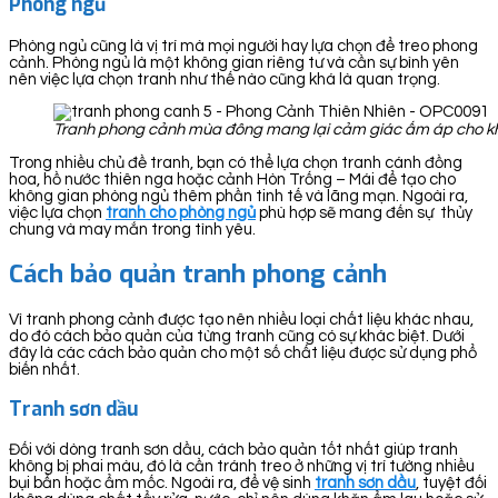
Phòng ngủ
Phòng ngủ cũng là vị trí mà mọi người hay lựa chọn để treo phong
cảnh. Phòng ngủ là một không gian riêng tư và cần sự bình yên
nên việc lựa chọn tranh như thế nào cũng khá là quan trọng.
Tranh phong cảnh mùa đông mang lại cảm giác ấm áp cho k
Trong nhiều chủ đề tranh, bạn có thể lựa chọn tranh cánh đồng
hoa, hồ nước thiên nga hoặc cảnh Hòn Trống – Mái để tạo cho
không gian phòng ngủ thêm phần tinh tế và lãng mạn. Ngoài ra,
việc lựa chọn
tranh cho phòng ngủ
phù hợp sẽ mang đến sự thủy
chung và may mắn trong tình yêu.
Cách bảo quản tranh phong cảnh
Vì tranh phong cảnh được tạo nên nhiều loại chất liệu khác nhau,
do đó cách bảo quản của từng tranh cũng có sự khác biệt. Dưới
đây là các cách bảo quản cho một số chất liệu được sử dụng phổ
biến nhất.
Tranh sơn dầu
Đối với dòng tranh sơn dầu, cách bảo quản tốt nhất giúp tranh
không bị phai màu, đó là cần tránh treo ở những vị trí tường nhiều
bụi bẩn hoặc ẩm mốc. Ngoài ra, để vệ sinh
tranh sơn dầu
, tuyệt đối