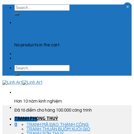
×
Skip
Search
to
for:
content
0
Cart
No products in the cart.
Search
for:
Hơn 10 năm kinh nghiệm
Đã tô điểm cho hàng 100.000 công trình
TRANH PHONG THUỶ
Góc Tư Vấn
0
TRANH MÃ ĐÁO THÀNH CÔNG
TRANH THUẬN BUỒM XUÔI GIÓ
TRANH SƠN THUỶ