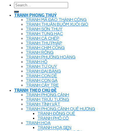
Search
for:
TRANH PHONG THUỶ
TRANH MÃ ĐÁO THÀNH CÔNG
TRANH THUẬN BUỒM XUÔI GIÓ
TRANH SƠN THUỶ
TRANH TÙNG HẠC
TRANH CÁ CHÉP
TRANH THƯ PHÁP
TRANH CHIM CÔNG
TRANH RỒNG
TRANH PHƯỢNG HOÀNG
TRANH HỔ
TRANH TỨ QUÝ
TRANH ĐẠI BÀNG
TRANH CON DÊ
TRANH CON GÀ
TRANH CÂY TRE
TRANH THEO CHỦ ĐỀ
TRANH PHONG CẢNH
TRANH TRỪU TƯỢNG
TRANH TĨNH VẬT
TRANH PHONG CẢNH QUÊ HƯƠNG
TRANH ĐỒNG QUÊ
TRANH PHỐ CỔ
TRANH HOA
TRANH HOA SEN