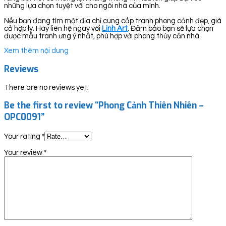
những lựa chọn tuyệt vời cho ngôi nhà của mình.
Nếu bạn đang tìm một địa chỉ cung cấp tranh phong cảnh đẹp, giá
cả hợp lý. Hãy liên hệ ngay với
Linh Art
. Đảm bảo bạn sẽ lựa chọn
được mẫu tranh ưng ý nhất, phù hợp với phong thủy căn nhà.
Xem thêm nội dung
Reviews
There are no reviews yet.
Be the first to review “Phong Cảnh Thiên Nhiên –
OPC0091”
Your rating
*
Your review
*