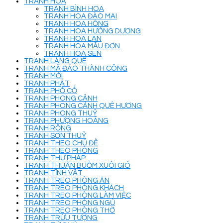
TRANH HOA
TRANH BÌNH HOA
TRANH HOA ĐÀO MAI
TRANH HOA HỒNG
TRANH HOA HƯỚNG DƯƠNG
TRANH HOA LAN
TRANH HOA MẪU ĐƠN
TRANH HOA SEN
TRANH LÀNG QUÊ
TRANH MÃ ĐÁO THÀNH CÔNG
TRANH MỚI
TRANH PHẬT
TRANH PHỐ CỔ
TRANH PHONG CẢNH
TRANH PHONG CẢNH QUÊ HƯƠNG
TRANH PHONG THUỶ
TRANH PHƯỢNG HOÀNG
TRANH RỒNG
TRANH SƠN THUỶ
TRANH THEO CHỦ ĐỀ
TRANH THEO PHÒNG
TRANH THƯ PHÁP
TRANH THUẬN BUỒM XUÔI GIÓ
TRANH TĨNH VẬT
TRANH TREO PHÒNG ĂN
TRANH TREO PHÒNG KHÁCH
TRANH TREO PHÒNG LÀM VIỆC
TRANH TREO PHÒNG NGỦ
TRANH TREO PHÒNG THỜ
TRANH TRỪU TƯỢNG