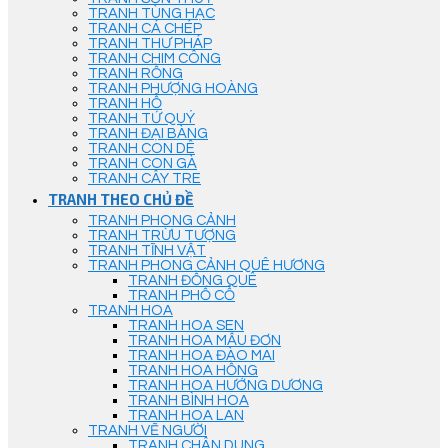
TRANH TÙNG HẠC
TRANH CÁ CHÉP
TRANH THƯ PHÁP
TRANH CHIM CÔNG
TRANH RỒNG
TRANH PHƯỢNG HOÀNG
TRANH HỔ
TRANH TỨ QUÝ
TRANH ĐẠI BÀNG
TRANH CON DÊ
TRANH CON GÀ
TRANH CÂY TRE
TRANH THEO CHỦ ĐỀ
TRANH PHONG CẢNH
TRANH TRỪU TƯỢNG
TRANH TĨNH VẬT
TRANH PHONG CẢNH QUÊ HƯƠNG
TRANH ĐỒNG QUÊ
TRANH PHỐ CỔ
TRANH HOA
TRANH HOA SEN
TRANH HOA MẪU ĐƠN
TRANH HOA ĐÀO MAI
TRANH HOA HỒNG
TRANH HOA HƯỚNG DƯƠNG
TRANH BÌNH HOA
TRANH HOA LAN
TRANH VẼ NGƯỜI
TRANH CHÂN DUNG