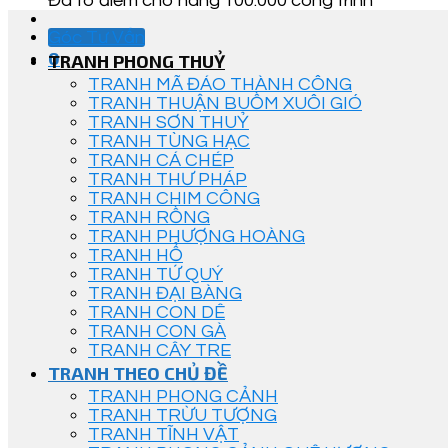
Đã tô điểm cho hàng 100.000 công trình
Góc Tư Vấn
0
TRANH PHONG THUỶ
TRANH MÃ ĐÁO THÀNH CÔNG
TRANH THUẬN BUỒM XUÔI GIÓ
TRANH SƠN THUỶ
TRANH TÙNG HẠC
TRANH CÁ CHÉP
TRANH THƯ PHÁP
TRANH CHIM CÔNG
TRANH RỒNG
TRANH PHƯỢNG HOÀNG
TRANH HỔ
TRANH TỨ QUÝ
TRANH ĐẠI BÀNG
TRANH CON DÊ
TRANH CON GÀ
TRANH CÂY TRE
TRANH THEO CHỦ ĐỀ
TRANH PHONG CẢNH
TRANH TRỪU TƯỢNG
TRANH TĨNH VẬT