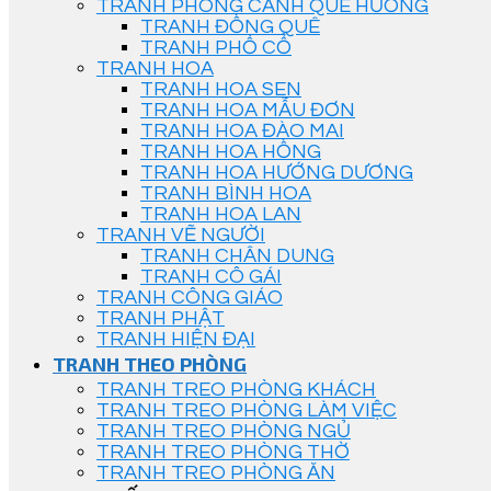
TRANH PHONG CẢNH QUÊ HƯƠNG
TRANH ĐỒNG QUÊ
TRANH PHỐ CỔ
TRANH HOA
TRANH HOA SEN
TRANH HOA MẪU ĐƠN
TRANH HOA ĐÀO MAI
TRANH HOA HỒNG
TRANH HOA HƯỚNG DƯƠNG
TRANH BÌNH HOA
TRANH HOA LAN
TRANH VẼ NGƯỜI
TRANH CHÂN DUNG
TRANH CÔ GÁI
TRANH CÔNG GIÁO
TRANH PHẬT
TRANH HIỆN ĐẠI
TRANH THEO PHÒNG
TRANH TREO PHÒNG KHÁCH
TRANH TREO PHÒNG LÀM VIỆC
TRANH TREO PHÒNG NGỦ
TRANH TREO PHÒNG THỜ
TRANH TREO PHÒNG ĂN