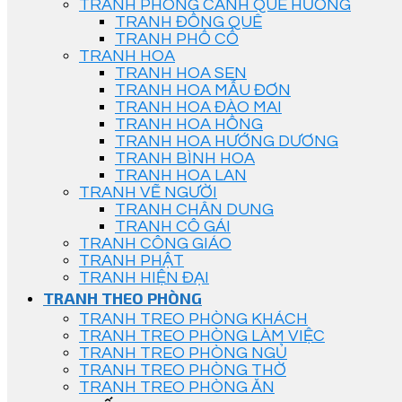
TRANH PHONG CẢNH QUÊ HƯƠNG
TRANH ĐỒNG QUÊ
TRANH PHỐ CỔ
TRANH HOA
TRANH HOA SEN
TRANH HOA MẪU ĐƠN
TRANH HOA ĐÀO MAI
TRANH HOA HỒNG
TRANH HOA HƯỚNG DƯƠNG
TRANH BÌNH HOA
TRANH HOA LAN
TRANH VẼ NGƯỜI
TRANH CHÂN DUNG
TRANH CÔ GÁI
TRANH CÔNG GIÁO
TRANH PHẬT
TRANH HIỆN ĐẠI
TRANH THEO PHÒNG
TRANH TREO PHÒNG KHÁCH
TRANH TREO PHÒNG LÀM VIỆC
TRANH TREO PHÒNG NGỦ
TRANH TREO PHÒNG THỜ
TRANH TREO PHÒNG ĂN