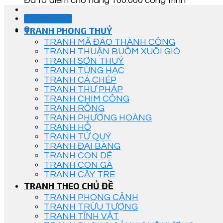
Đã tô điểm cho hàng 100.000 công trình
Góc Tư Vấn
0
TRANH PHONG THUỶ
TRANH MÃ ĐÁO THÀNH CÔNG
TRANH THUẬN BUỒM XUÔI GIÓ
TRANH SƠN THUỶ
TRANH TÙNG HẠC
TRANH CÁ CHÉP
TRANH THƯ PHÁP
TRANH CHIM CÔNG
TRANH RỒNG
TRANH PHƯỢNG HOÀNG
TRANH HỔ
TRANH TỨ QUÝ
TRANH ĐẠI BÀNG
TRANH CON DÊ
TRANH CON GÀ
TRANH CÂY TRE
TRANH THEO CHỦ ĐỀ
TRANH PHONG CẢNH
TRANH TRỪU TƯỢNG
TRANH TĨNH VẬT