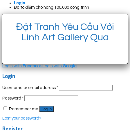
Login
Đã tô điểm cho hàng 100.000 công trình
Đặt Tranh Yêu Cầu Với
Linh Art Gallery Qua
Login with
Facebook
Login with
Google
Login
Username or email address
*
Password
*
Remember me
Log in
Lost your password?
Register