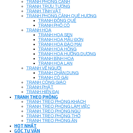
TRANH PHONG CẢNH
TRANH TRỪU TƯỢNG
TRANH TĨNH VẬT
TRANH PHONG CẢNH QUÊ HƯƠNG
TRANH ĐỒNG QUÊ
TRANH PHỐ CỔ
TRANH HOA
TRANH HOA SEN
TRANH HOA MẪU ĐƠN
TRANH HOA ĐÀO MAI
TRANH HOA HỒNG
TRANH HOA HƯỚNG DƯƠNG
TRANH BÌNH HOA
TRANH HOA LAN
TRANH VẼ NGƯỜI
TRANH CHÂN DUNG
TRANH CÔ GÁI
TRANH CÔNG GIÁO
TRANH PHẬT
TRANH HIỆN ĐẠI
TRANH THEO PHÒNG
TRANH TREO PHÒNG KHÁCH
TRANH TREO PHÒNG LÀM VIỆC
TRANH TREO PHÒNG NGỦ
TRANH TREO PHÒNG THỜ
TRANH TREO PHÒNG ĂN
HOT NHẤT
GÓC TƯ VẤN