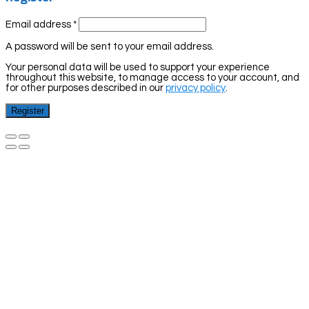
Email address
*
A password will be sent to your email address.
Your personal data will be used to support your experience
throughout this website, to manage access to your account, and
for other purposes described in our
privacy policy
.
Register