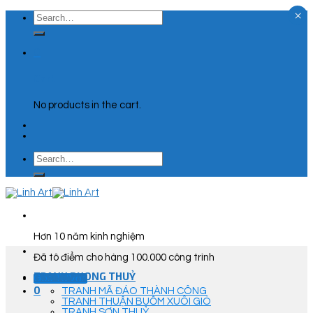
×
Skip
Search
to
for:
content
0
Cart
No products in the cart.
Search
for:
Hơn 10 năm kinh nghiệm
Đã tô điểm cho hàng 100.000 công trình
TRANH PHONG THUỶ
Góc Tư Vấn
0
TRANH MÃ ĐÁO THÀNH CÔNG
TRANH THUẬN BUỒM XUÔI GIÓ
TRANH SƠN THUỶ