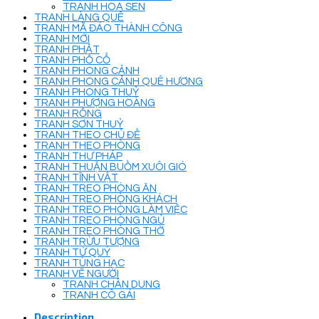
TRANH HOA SEN
TRANH LÀNG QUÊ
TRANH MÃ ĐÁO THÀNH CÔNG
TRANH MỚI
TRANH PHẬT
TRANH PHỐ CỔ
TRANH PHONG CẢNH
TRANH PHONG CẢNH QUÊ HƯƠNG
TRANH PHONG THUỶ
TRANH PHƯỢNG HOÀNG
TRANH RỒNG
TRANH SƠN THUỶ
TRANH THEO CHỦ ĐỀ
TRANH THEO PHÒNG
TRANH THƯ PHÁP
TRANH THUẬN BUỒM XUÔI GIÓ
TRANH TĨNH VẬT
TRANH TREO PHÒNG ĂN
TRANH TREO PHÒNG KHÁCH
TRANH TREO PHÒNG LÀM VIỆC
TRANH TREO PHÒNG NGỦ
TRANH TREO PHÒNG THỜ
TRANH TRỪU TƯỢNG
TRANH TỨ QUÝ
TRANH TÙNG HẠC
TRANH VẼ NGƯỜI
TRANH CHÂN DUNG
TRANH CÔ GÁI
Description