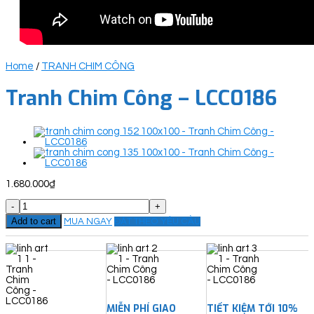
Home
/
TRANH CHIM CÔNG
Tranh Chim Công – LCC0186
1.680.000
₫
Tranh
Chim
Add to cart
MUA NGAY
ĐẶT THEO YÊU CẦU
Công
-
LCC0186
quantity
MIỄN PHÍ GIAO
TIẾT KIỆM TỚI 10%