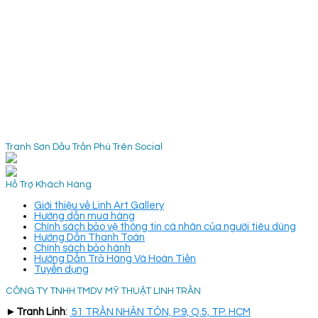
Tranh Sơn Dầu Trần Phú Trên Social
Hỗ Trợ Khách Hàng
Giới thiệu về Linh Art Gallery
Hướng dẫn mua hàng
Chính sách bảo vệ thông tin cá nhân của người tiêu dùng
Hướng Dẫn Thanh Toán
Chính sách bảo hành
Hướng Dẫn Trả Hàng Và Hoàn Tiền
Tuyển dụng
CÔNG TY TNHH TMDV MỸ THUẬT LINH TRẦN
►
Tranh Linh
:
51 TRẦN NHÂN TÔN, P.9, Q.5, TP. HCM