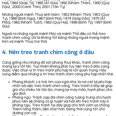
Hợi), 1984 (Giáp Tý), 1985 (Ất Sửu), 1992 (Nhâm Thân) , 1993 (Quý
Dậu) , 2000 (Canh Thìn), 2001 (Tân Tỵ).
Những người mệnh Thuỷ sinh Năm: 1952 (Nhâm Thìn); 1953 (Quý
Tỵ), 1966 (Bính Ngọ), 1967 (Đinh Mùi), 1974 (Giáp Dần), 1975 (Ất
Mão), 1982 (Nhâm Tuất), 1983 (Quý Hợi), 1996 (Bính Tý), 1997 (Đinh
Sửu).
Ngoài ra những người mệnh Mộc và mệnh Thổ đều có thể treo
tranh chim công, chỉ là không tốt bằng những người mang mệnh
Kim và mệnh Thuỷ mà thôi.
4. Nên treo tranh chim công ở đâu
Cũng giống như những đồ vật phong thuỷ khác, tranh chim công
mang lại ý rất lớn. Tuy nhiên không phải tuỳ tiện treo ở đâu cũng
được. Việc chọn vị trí treo tranh phù hợp là rất quan trọng. Hãy
cùng điểm qua những vị trí treo tranh chim công phù hợp nhất nhé.
Phòng khách: Là trái tim của ngôi nhà, là nơi cát lợi phù hợp
nhất với việc treo tranh chim công. Treo tranh ở đây sẽ giúp
gia chủ chiêu tài tấn lộc, mang lại may mắn, hạnh phúc cho
gia đình.
Phòng ngủ: Tranh cặp đôi chim công tượng trưng cho hạnh
phúc nên sẽ chẳng có gì tuyệt vời hơn khi treo tranh này ở
phòng ngủ. Treo tranh tại đây giúp cho tình cảm vợ chồng
thêm nồng thắm, bền chặt hơn. Đồng thời cũng tốt cho
đường con cái.