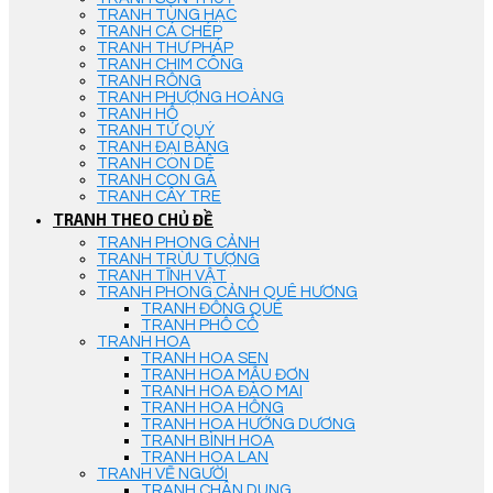
TRANH TÙNG HẠC
TRANH CÁ CHÉP
TRANH THƯ PHÁP
TRANH CHIM CÔNG
TRANH RỒNG
TRANH PHƯỢNG HOÀNG
TRANH HỔ
TRANH TỨ QUÝ
TRANH ĐẠI BÀNG
TRANH CON DÊ
TRANH CON GÀ
TRANH CÂY TRE
TRANH THEO CHỦ ĐỀ
TRANH PHONG CẢNH
TRANH TRỪU TƯỢNG
TRANH TĨNH VẬT
TRANH PHONG CẢNH QUÊ HƯƠNG
TRANH ĐỒNG QUÊ
TRANH PHỐ CỔ
TRANH HOA
TRANH HOA SEN
TRANH HOA MẪU ĐƠN
TRANH HOA ĐÀO MAI
TRANH HOA HỒNG
TRANH HOA HƯỚNG DƯƠNG
TRANH BÌNH HOA
TRANH HOA LAN
TRANH VẼ NGƯỜI
TRANH CHÂN DUNG