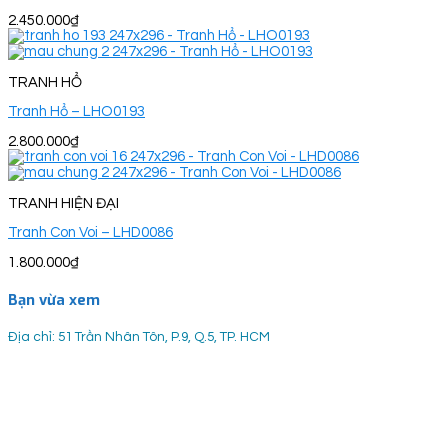
2.450.000
₫
TRANH HỔ
Tranh Hổ – LHO0193
2.800.000
₫
TRANH HIỆN ĐẠI
Tranh Con Voi – LHD0086
1.800.000
₫
Bạn vừa xem
Địa chỉ: 51 Trần Nhân Tôn, P.9, Q.5, TP. HCM