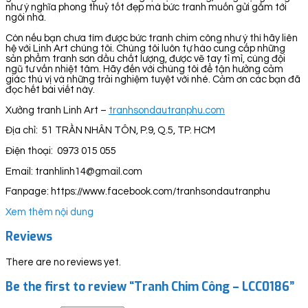
như ý nghĩa phong thuỷ tốt đẹp mà bức tranh muốn gửi gắm tới
ngôi nhà.
Còn nếu bạn chưa tìm được bức tranh chim công như ý thì hãy liên
hệ với Linh Art chúng tôi. Chúng tôi luôn tự hào cung cấp những
sản phẩm tranh sơn dầu chất lượng, được vẽ tay tỉ mỉ, cùng đội
ngũ tư vấn nhiệt tâm. Hãy đến với chúng tôi để tận hưởng cảm
giác thú vị và những trải nghiệm tuyệt vời nhé. Cảm ơn các bạn đã
đọc hết bài viết này.
Xưởng tranh Linh Art –
tranhsondautranphu.com
Địa chỉ: 51 TRẦN NHÂN TÔN, P.9, Q.5, TP. HCM
Điện thoại: 0973 015 055
Email: tranhlinh14@gmail.com
Fanpage: https://www.facebook.com/tranhsondautranphu
Xem thêm nội dung
Reviews
There are no reviews yet.
Be the first to review “Tranh Chim Công – LCC0186”