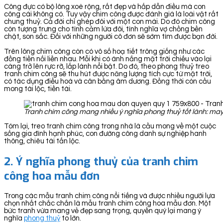
Công đực có bộ lông xoè rộng, rất đẹp và hấp dẫn điều mà con
công cái không có. Tuy vậy chim công được đánh giá là loài vật rất
chung thuỷ. Cả đời chỉ ghép đôi với một con mái. Do đó chim công
còn tượng trưng cho tình cảm lứa đôi, tình nghĩa vợ chồng bền
chặt, son sắc. Đối với những người cô đơn sẽ sớm tìm được bạn đời.
Trên lông chim công còn có vô số hoạ tiết trông giống như các
đồng tiền nối liền nhau. Mỗi khi có ánh nắng mặt trời chiếu vào lại
càng trở lên rực rỡ, lấp lánh nổi bật. Do đó, theo phong thuỷ treo
tranh chim công sẽ thu hút được năng lượng tích cực từ mặt trời,
có tác dụng điều hoà và cân bằng âm dương. Đồng thời còn cầu
mong tài lộc, tiền tài.
Tranh chim công mang nhiều ý nghĩa phong thuỷ tốt lành: may
Tóm lại, treo tranh chim công trong nhà là cầu mong về một cuộc
sống gia đình hạnh phúc, con đường công danh sự nghiệp hanh
thông, chiêu tài tấn lộc.
2. Ý nghĩa phong thuỷ của tranh chim
công hoa mẫu đơn
Trong các mẫu tranh chim công nổi tiếng và được nhiều người lựa
chọn nhất chắc chắn là mẫu tranh chim công hoa mẫu đơn. Một
bức tranh vừa mang vẻ đẹp sang trọng, quyền quý lại mang ý
nghĩa
phong thuỷ
to lớn.