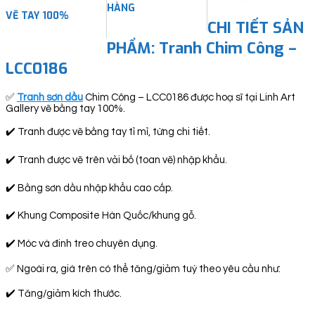
HÀNG
VẼ TAY 100%
CHI TIẾT SẢN
PHẨM: Tranh Chim Công –
LCC0186
✅
Tranh sơn dầu
Chim Công – LCC0186 được hoạ sĩ tại Linh Art
Gallery vẽ bằng tay 100%.
✔️ Tranh được vẽ bằng tay tỉ mỉ, từng chi tiết.
✔️ Tranh được vẽ trên vải bố (toan vẽ) nhập khẩu.
✔️ Bằng sơn dầu nhập khẩu cao cấp.
✔️ Khung Composite Hàn Quốc/khung gỗ.
✔️ Móc và đinh treo chuyên dụng.
✅ Ngoài ra, giá trên có thể tăng/giảm tuỳ theo yêu cầu như:
✔️ Tăng/giảm kích thước.