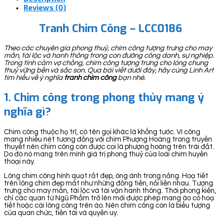
Reviews (0)
Tranh Chim Công – LCC0186
Theo các chuyên gia phong thuỷ, chim công tượng trưng cho may
mắn, tài lộc và hanh thông trong con đường công danh, sự nghiệp.
Trong tình cảm vợ chồng, chim công tượng trưng cho lòng chung
thuỷ vững bền và sắc son. Qua bài viết dưới đây, hãy cùng Linh Art
tìm hiểu về ý nghĩa
tranh chim công
bạn nhé.
1. Chim công trong phong thủy mang ý
nghĩa gì?
Chim công thuộc họ trĩ, có tên gọi khác là khổng tước. Vì công
mang nhiều nét tương đồng với chim Phượng Hoàng trong truyền
thuyết nên chim công còn được coi là phượng hoàng trên trái đất.
Do đó nó mang trên mình giá trị phong thuỷ của loài chim huyền
thoại này.
Lông chim công hình quạt rất đẹp, óng ánh trong nắng. Hoạ tiết
trên lông chim đẹp mắt như những đồng tiền, nối liền nhau. Tượng
trưng cho may mắn, tài lộc và tài vận hanh thông. Thời phong kiến,
chỉ các quan từ Ngũ Phẩm trở lên mới được phép mang áo có hoạ
tiết hoặc cài lông công trên áo. Nên chim công còn là biểu tượng
của quan chức, tiền tài và quyền uy.