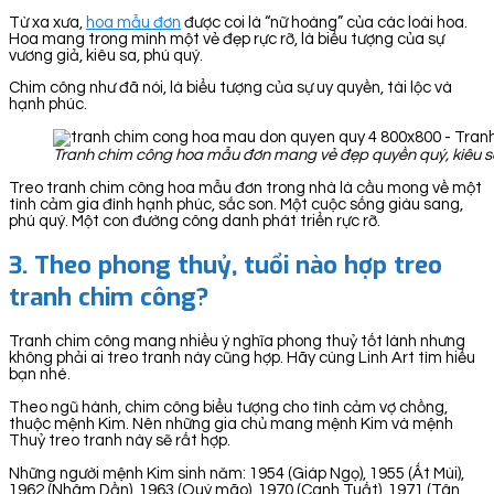
Từ xa xưa,
hoa mẫu đơn
được coi là “nữ hoàng” của các loài hoa.
Hoa mang trong mình một vẻ đẹp rực rỡ, là biểu tượng của sự
vương giả, kiêu sa, phú quý.
Chim công như đã nói, là biểu tượng của sự uy quyền, tài lộc và
hạnh phúc.
Tranh chim công hoa mẫu đơn mang vẻ đẹp quyền quý, kiêu sa.
Treo tranh chim công hoa mẫu đơn trong nhà là cầu mong về một
tình cảm gia đình hạnh phúc, sắc son. Một cuộc sống giàu sang,
phú quý. Một con đường công danh phát triển rực rỡ.
3. Theo phong thuỷ, tuổi nào hợp treo
tranh chim công?
Tranh chim công mang nhiều ý nghĩa phong thuỷ tốt lành nhưng
không phải ai treo tranh này cũng hợp. Hãy cùng Linh Art tìm hiểu
bạn nhé.
Theo ngũ hành, chim công biểu tượng cho tình cảm vợ chồng,
thuộc mệnh Kim. Nên những gia chủ mang mệnh Kim và mệnh
Thuỷ treo tranh này sẽ rất hợp.
Những người mệnh Kim sinh năm: 1954 (Giáp Ngọ), 1955 (Ất Mùi),
1962 (Nhâm Dần), 1963 (Quý mão), 1970 (Canh Tuất), 1971 (Tân