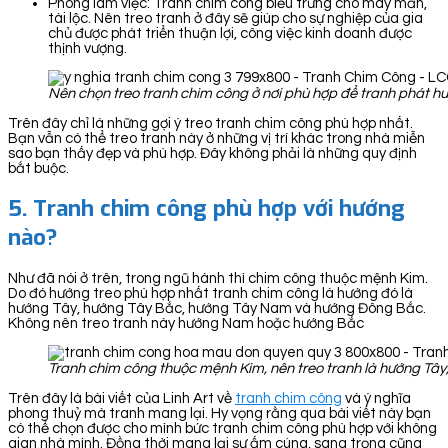
Phòng làm việc: Tranh chim công biểu trưng cho may mắn,
tài lộc. Nên treo tranh ở đây sẽ giúp cho sự nghiệp của gia
chủ được phát triển thuận lợi, công việc kinh doanh được
thịnh vượng.
Nên chọn treo tranh chim công ở nơi phù hợp để tranh phát h
Trên đây chỉ là những gợi ý treo tranh chim công phù hợp nhất.
Bạn vẫn có thể treo tranh này ở những vị trí khác trong nhà miễn
sao bạn thấy đẹp và phù hợp. Đây không phải là những quy định
bắt buộc.
5. Tranh chim công phù hợp với hướng
nào?
Như đã nói ở trên, trong ngũ hành thì chim công thuộc mệnh Kim.
Do đó hướng treo phù hợp nhất tranh chim công là hướng đó là
hướng Tây, hướng Tây Bắc, hướng Tây Nam và hướng Đông Bắc.
Không nên treo tranh này hướng Nam hoặc hướng Bắc
Tranh chim công thuộc mệnh Kim, nên treo tranh là hướng Tâ
Trên đây là bài viết của Linh Art về
tranh chim công
và ý nghĩa
phong thuỷ mà tranh mang lại. Hy vọng rằng qua bài viết này bạn
có thể chọn được cho mình bức tranh chim công phù hợp với không
gian nhà mình. Đồng thời mang lại sự ấm cúng, sang trọng cũng