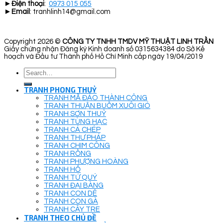
►
Điện thoại
:
0973 015 055
►
Email
: tranhlinh14@gmail.com
Copyright 2026 ©
CÔNG TY TNHH TMDV MỸ THUẬT LINH TRẦN
Giấy chứng nhận Đăng ký Kinh doanh số 0315634384 do Sở Kế
hoạch và Đầu tư Thành phố Hồ Chí Minh cấp ngày 19/04/2019
Search
for:
TRANH PHONG THUỶ
TRANH MÃ ĐÁO THÀNH CÔNG
TRANH THUẬN BUỒM XUÔI GIÓ
TRANH SƠN THUỶ
TRANH TÙNG HẠC
TRANH CÁ CHÉP
TRANH THƯ PHÁP
TRANH CHIM CÔNG
TRANH RỒNG
TRANH PHƯỢNG HOÀNG
TRANH HỔ
TRANH TỨ QUÝ
TRANH ĐẠI BÀNG
TRANH CON DÊ
TRANH CON GÀ
TRANH CÂY TRE
TRANH THEO CHỦ ĐỀ