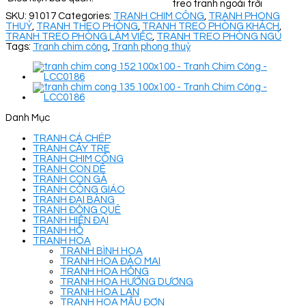
treo tranh ngoài trời
SKU:
91017
Categories:
TRANH CHIM CÔNG
,
TRANH PHONG
THUỶ
,
TRANH THEO PHÒNG
,
TRANH TREO PHÒNG KHÁCH
,
TRANH TREO PHÒNG LÀM VIỆC
,
TRANH TREO PHÒNG NGỦ
Tags:
Tranh chim công
,
Tranh phong thuỷ
Danh Mục
TRANH CÁ CHÉP
TRANH CÂY TRE
TRANH CHIM CÔNG
TRANH CON DÊ
TRANH CON GÀ
TRANH CÔNG GIÁO
TRANH ĐẠI BÀNG
TRANH ĐỒNG QUÊ
TRANH HIỆN ĐẠI
TRANH HỔ
TRANH HOA
TRANH BÌNH HOA
TRANH HOA ĐÀO MAI
TRANH HOA HỒNG
TRANH HOA HƯỚNG DƯƠNG
TRANH HOA LAN
TRANH HOA MẪU ĐƠN