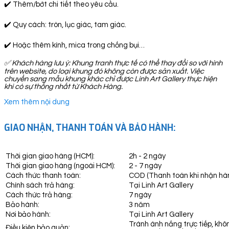
✔️ Thêm/bớt chi tiết theo yêu cầu.
✔️ Quy cách: tròn, lục giác, tam giác.
✔️ Hoặc thêm kính, mica trong chống bụi…
✅
Khách hàng lưu ý: Khung tranh thực tế có thể thay đổi so với hình
trên website, do loại khung đó không còn được sản xuất. Việc
chuyển sang mẫu khung khác chỉ được Linh Art Gallery thực hiện
khi có sự thống nhất từ Khách Hàng.
Xem thêm nội dung
GIAO NHẬN, THANH TOÁN VÀ BẢO HÀNH:
Thời gian giao hàng (HCM):
2h - 2 ngày
Thời gian giao hàng (ngoài HCM):
2 - 7 ngày
Cách thức thanh toán:
COD (Thanh toán khi nhận hà
Chính sách trả hàng:
Tại Linh Art Gallery
Cách thức trả hàng:
7 ngày
Bảo hành:
3 năm
Nơi bảo hành:
Tại Linh Art Gallery
Tránh ánh nắng trực tiếp, khô
Điều kiện bảo quản: