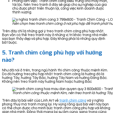
Phòng làm việc: Tranh chim công biểu trưng cho may mắn,
tài lộc. Nên treo tranh ở đây sẽ giúp cho sự nghiệp của gia
chủ được phát triển thuận lợi, công việc kinh doanh được
thịnh vượng.
Nên chọn treo tranh chim công ở nơi phù hợp để tranh phát h
Trên đây chỉ là những gợi ý treo tranh chim công phù hợp nhất.
Bạn vẫn có thể treo tranh này ở những vị trí khác trong nhà miễn
sao bạn thấy đẹp và phù hợp. Đây không phải là những quy định
bắt buộc.
5. Tranh chim công phù hợp với hướng
nào?
Như đã nói ở trên, trong ngũ hành thì chim công thuộc mệnh Kim.
Do đó hướng treo phù hợp nhất tranh chim công là hướng đó là
hướng Tây, hướng Tây Bắc, hướng Tây Nam và hướng Đông Bắc.
Không nên treo tranh này hướng Nam hoặc hướng Bắc
Tranh chim công thuộc mệnh Kim, nên treo tranh là hướng Tâ
Trên đây là bài viết của Linh Art về
tranh chim công
và ý nghĩa
phong thuỷ mà tranh mang lại. Hy vọng rằng qua bài viết này bạn
có thể chọn được cho mình bức tranh chim công phù hợp với không
gian nhà mình. Đồng thời mang lại sự ấm cúng, sang trọng cũng