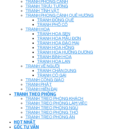
TRANH PHONG CẢNH
TRANH TRỪU TƯỢNG
TRANH TĨNH VẬT
TRANH PHONG CẢNH QUÊ HƯƠNG
TRANH ĐỒNG QUÊ
TRANH PHỐ CỔ
TRANH HOA
TRANH HOA SEN
TRANH HOA MẪU ĐƠN
TRANH HOA ĐÀO MAI
TRANH HOA HỒNG
TRANH HOA HƯỚNG DƯƠNG
TRANH BÌNH HOA
TRANH HOA LAN
TRANH VẼ NGƯỜI
TRANH CHÂN DUNG
TRANH CÔ GÁI
TRANH CÔNG GIÁO
TRANH PHẬT
TRANH HIỆN ĐẠI
TRANH THEO PHÒNG
TRANH TREO PHÒNG KHÁCH
TRANH TREO PHÒNG LÀM VIỆC
TRANH TREO PHÒNG NGỦ
TRANH TREO PHÒNG THỜ
TRANH TREO PHÒNG ĂN
HOT NHẤT
GÓC TƯ VẤN