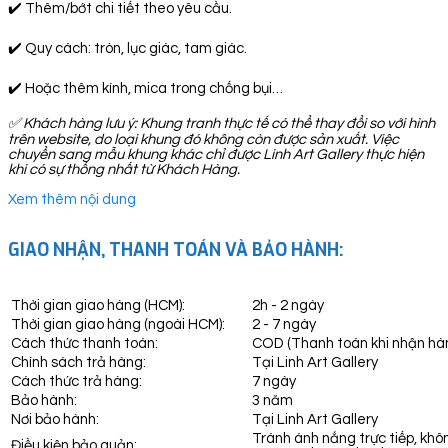
✔️ Thêm/bớt chi tiết theo yêu cầu.
✔️ Quy cách: tròn, lục giác, tam giác.
✔️ Hoặc thêm kính, mica trong chống bụi…
✅
Khách hàng lưu ý: Khung tranh thực tế có thể thay đổi so với hình
trên website, do loại khung đó không còn được sản xuất. Việc
chuyển sang mẫu khung khác chỉ được Linh Art Gallery thực hiện
khi có sự thống nhất từ Khách Hàng.
Xem thêm nội dung
GIAO NHẬN, THANH TOÁN VÀ BẢO HÀNH:
Thời gian giao hàng (HCM):
2h - 2 ngày
Thời gian giao hàng (ngoài HCM):
2 - 7 ngày
Cách thức thanh toán:
COD (Thanh toán khi nhận hà
Chính sách trả hàng:
Tại Linh Art Gallery
Cách thức trả hàng:
7 ngày
Bảo hành:
3 năm
Nơi bảo hành:
Tại Linh Art Gallery
Tránh ánh nắng trực tiếp, khô
Điều kiện bảo quản: