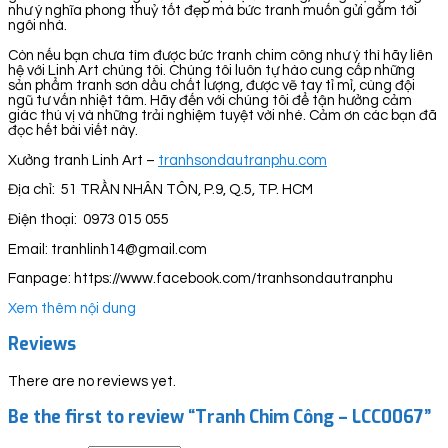
như ý nghĩa phong thuỷ tốt đẹp mà bức tranh muốn gửi gắm tới
ngôi nhà.
Còn nếu bạn chưa tìm được bức tranh chim công như ý thì hãy liên
hệ với Linh Art chúng tôi. Chúng tôi luôn tự hào cung cấp những
sản phẩm tranh sơn dầu chất lượng, được vẽ tay tỉ mỉ, cùng đội
ngũ tư vấn nhiệt tâm. Hãy đến với chúng tôi để tận hưởng cảm
giác thú vị và những trải nghiệm tuyệt vời nhé. Cảm ơn các bạn đã
đọc hết bài viết này.
Xưởng tranh Linh Art –
tranhsondautranphu.com
Địa chỉ: 51 TRẦN NHÂN TÔN, P.9, Q.5, TP. HCM
Điện thoại: 0973 015 055
Email: tranhlinh14@gmail.com
Fanpage: https://www.facebook.com/tranhsondautranphu
Xem thêm nội dung
Reviews
There are no reviews yet.
Be the first to review “Tranh Chim Công – LCC0067”