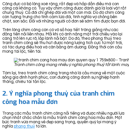
Công đực có bộ lông xoè rộng, rất đẹp và hấp dẫn điều mà con
công cái không có. Tuy vậy chim công được đánh giá là loài vật rất
chung thuỷ. Cả đời chỉ ghép đôi với một con mái. Do đó chim công
còn tượng trưng cho tình cảm lứa đôi, tình nghĩa vợ chồng bền
chặt, son sắc. Đối với những người cô đơn sẽ sớm tìm được bạn đời.
Trên lông chim công còn có vô số hoạ tiết trông giống như các
đồng tiền nối liền nhau. Mỗi khi có ánh nắng mặt trời chiếu vào lại
càng trở lên rực rỡ, lấp lánh nổi bật. Do đó, theo phong thuỷ treo
tranh chim công sẽ thu hút được năng lượng tích cực từ mặt trời,
có tác dụng điều hoà và cân bằng âm dương. Đồng thời còn cầu
mong tài lộc, tiền tài.
Tranh chim công mang nhiều ý nghĩa phong thuỷ tốt lành: may
Tóm lại, treo tranh chim công trong nhà là cầu mong về một cuộc
sống gia đình hạnh phúc, con đường công danh sự nghiệp hanh
thông, chiêu tài tấn lộc.
2. Ý nghĩa phong thuỷ của tranh chim
công hoa mẫu đơn
Trong các mẫu tranh chim công nổi tiếng và được nhiều người lựa
chọn nhất chắc chắn là mẫu tranh chim công hoa mẫu đơn. Một
bức tranh vừa mang vẻ đẹp sang trọng, quyền quý lại mang ý
nghĩa
phong thuỷ
to lớn.