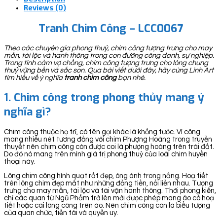
Reviews (0)
Tranh Chim Công – LCC0067
Theo các chuyên gia phong thuỷ, chim công tượng trưng cho may
mắn, tài lộc và hanh thông trong con đường công danh, sự nghiệp.
Trong tình cảm vợ chồng, chim công tượng trưng cho lòng chung
thuỷ vững bền và sắc son. Qua bài viết dưới đây, hãy cùng Linh Art
tìm hiểu về ý nghĩa
tranh chim công
bạn nhé.
1. Chim công trong phong thủy mang ý
nghĩa gì?
Chim công thuộc họ trĩ, có tên gọi khác là khổng tước. Vì công
mang nhiều nét tương đồng với chim Phượng Hoàng trong truyền
thuyết nên chim công còn được coi là phượng hoàng trên trái đất.
Do đó nó mang trên mình giá trị phong thuỷ của loài chim huyền
thoại này.
Lông chim công hình quạt rất đẹp, óng ánh trong nắng. Hoạ tiết
trên lông chim đẹp mắt như những đồng tiền, nối liền nhau. Tượng
trưng cho may mắn, tài lộc và tài vận hanh thông. Thời phong kiến,
chỉ các quan từ Ngũ Phẩm trở lên mới được phép mang áo có hoạ
tiết hoặc cài lông công trên áo. Nên chim công còn là biểu tượng
của quan chức, tiền tài và quyền uy.