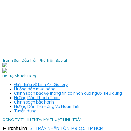
Tranh Sơn Dầu Trần Phú Trên Social
Hỗ Trợ Khách Hàng
Giới thiệu về Linh Art Gallery
Hướng dẫn mua hàng
Chính sách bảo vệ thông tin cá nhân của người tiêu dùng
Hướng Dẫn Thanh Toán
Chính sách bảo hành
Hướng Dẫn Trả Hàng Và Hoàn Tiền
Tuyển dụng
CÔNG TY TNHH TMDV MỸ THUẬT LINH TRẦN
►
Tranh Linh
:
51 TRẦN NHÂN TÔN, P.9, Q.5, TP. HCM