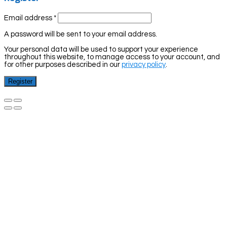
Email address
*
A password will be sent to your email address.
Your personal data will be used to support your experience
throughout this website, to manage access to your account, and
for other purposes described in our
privacy policy
.
Register