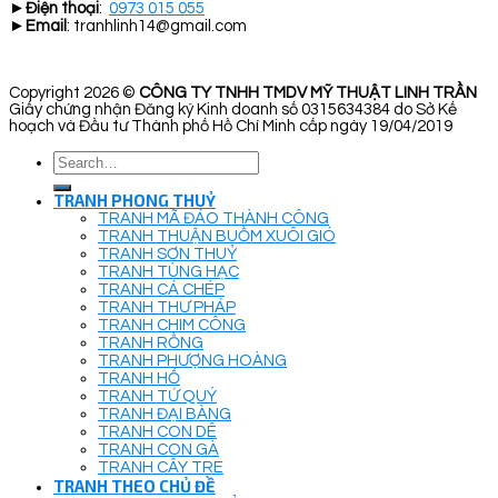
►
Điện thoại
:
0973 015 055
►
Email
: tranhlinh14@gmail.com
Copyright 2026 ©
CÔNG TY TNHH TMDV MỸ THUẬT LINH TRẦN
Giấy chứng nhận Đăng ký Kinh doanh số 0315634384 do Sở Kế
hoạch và Đầu tư Thành phố Hồ Chí Minh cấp ngày 19/04/2019
Search
for:
TRANH PHONG THUỶ
TRANH MÃ ĐÁO THÀNH CÔNG
TRANH THUẬN BUỒM XUÔI GIÓ
TRANH SƠN THUỶ
TRANH TÙNG HẠC
TRANH CÁ CHÉP
TRANH THƯ PHÁP
TRANH CHIM CÔNG
TRANH RỒNG
TRANH PHƯỢNG HOÀNG
TRANH HỔ
TRANH TỨ QUÝ
TRANH ĐẠI BÀNG
TRANH CON DÊ
TRANH CON GÀ
TRANH CÂY TRE
TRANH THEO CHỦ ĐỀ