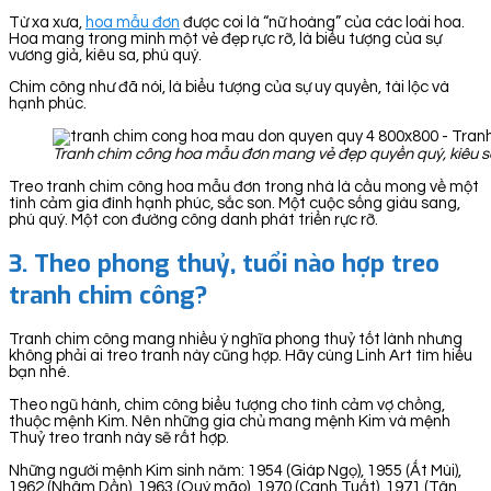
Từ xa xưa,
hoa mẫu đơn
được coi là “nữ hoàng” của các loài hoa.
Hoa mang trong mình một vẻ đẹp rực rỡ, là biểu tượng của sự
vương giả, kiêu sa, phú quý.
Chim công như đã nói, là biểu tượng của sự uy quyền, tài lộc và
hạnh phúc.
Tranh chim công hoa mẫu đơn mang vẻ đẹp quyền quý, kiêu sa.
Treo tranh chim công hoa mẫu đơn trong nhà là cầu mong về một
tình cảm gia đình hạnh phúc, sắc son. Một cuộc sống giàu sang,
phú quý. Một con đường công danh phát triển rực rỡ.
3. Theo phong thuỷ, tuổi nào hợp treo
tranh chim công?
Tranh chim công mang nhiều ý nghĩa phong thuỷ tốt lành nhưng
không phải ai treo tranh này cũng hợp. Hãy cùng Linh Art tìm hiểu
bạn nhé.
Theo ngũ hành, chim công biểu tượng cho tình cảm vợ chồng,
thuộc mệnh Kim. Nên những gia chủ mang mệnh Kim và mệnh
Thuỷ treo tranh này sẽ rất hợp.
Những người mệnh Kim sinh năm: 1954 (Giáp Ngọ), 1955 (Ất Mùi),
1962 (Nhâm Dần), 1963 (Quý mão), 1970 (Canh Tuất), 1971 (Tân