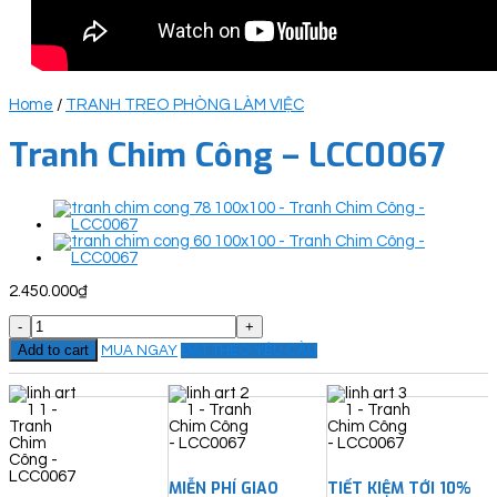
Home
/
TRANH TREO PHÒNG LÀM VIỆC
Tranh Chim Công – LCC0067
2.450.000
₫
Tranh
Chim
Add to cart
MUA NGAY
ĐẶT THEO YÊU CẦU
Công
-
LCC0067
quantity
MIỄN PHÍ GIAO
TIẾT KIỆM TỚI 10%