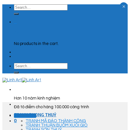
×
Skip
Search
to
for:
content
0
Cart
No products in the cart.
Search
for:
Hơn 10 năm kinh nghiệm
Đã tô điểm cho hàng 100.000 công trình
TRANH PHONG THUỶ
Góc Tư Vấn
0
TRANH MÃ ĐÁO THÀNH CÔNG
TRANH THUẬN BUỒM XUÔI GIÓ
TRANH SƠN THUỶ