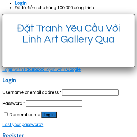
Login
Đã tô điểm cho hàng 100.000 công trình
Đặt Tranh Yêu Cầu Với
Linh Art Gallery Qua
Login with
Facebook
Login with
Google
Login
Username or email address
*
Password
*
Remember me
Log in
Lost your password?
Register