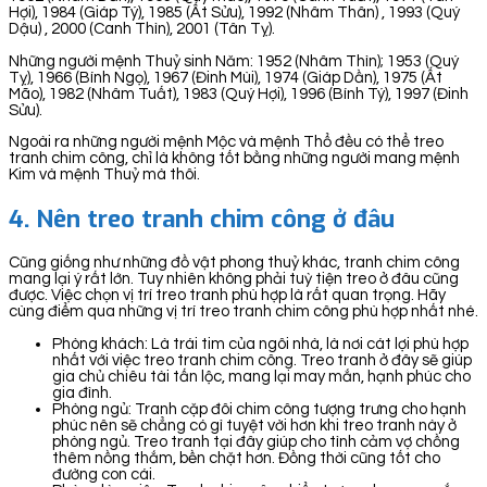
Hợi), 1984 (Giáp Tý), 1985 (Ất Sửu), 1992 (Nhâm Thân) , 1993 (Quý
Dậu) , 2000 (Canh Thìn), 2001 (Tân Tỵ).
Những người mệnh Thuỷ sinh Năm: 1952 (Nhâm Thìn); 1953 (Quý
Tỵ), 1966 (Bính Ngọ), 1967 (Đinh Mùi), 1974 (Giáp Dần), 1975 (Ất
Mão), 1982 (Nhâm Tuất), 1983 (Quý Hợi), 1996 (Bính Tý), 1997 (Đinh
Sửu).
Ngoài ra những người mệnh Mộc và mệnh Thổ đều có thể treo
tranh chim công, chỉ là không tốt bằng những người mang mệnh
Kim và mệnh Thuỷ mà thôi.
4. Nên treo tranh chim công ở đâu
Cũng giống như những đồ vật phong thuỷ khác, tranh chim công
mang lại ý rất lớn. Tuy nhiên không phải tuỳ tiện treo ở đâu cũng
được. Việc chọn vị trí treo tranh phù hợp là rất quan trọng. Hãy
cùng điểm qua những vị trí treo tranh chim công phù hợp nhất nhé.
Phòng khách: Là trái tim của ngôi nhà, là nơi cát lợi phù hợp
nhất với việc treo tranh chim công. Treo tranh ở đây sẽ giúp
gia chủ chiêu tài tấn lộc, mang lại may mắn, hạnh phúc cho
gia đình.
Phòng ngủ: Tranh cặp đôi chim công tượng trưng cho hạnh
phúc nên sẽ chẳng có gì tuyệt vời hơn khi treo tranh này ở
phòng ngủ. Treo tranh tại đây giúp cho tình cảm vợ chồng
thêm nồng thắm, bền chặt hơn. Đồng thời cũng tốt cho
đường con cái.