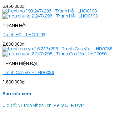
2.450.000
₫
TRANH HỔ
Tranh Hổ – LHO0193
2.800.000
₫
TRANH HIỆN ĐẠI
Tranh Con Voi – LHD0086
1.800.000
₫
Bạn vừa xem
Địa chỉ: 51 Trần Nhân Tôn, P.9, Q.5, TP. HCM