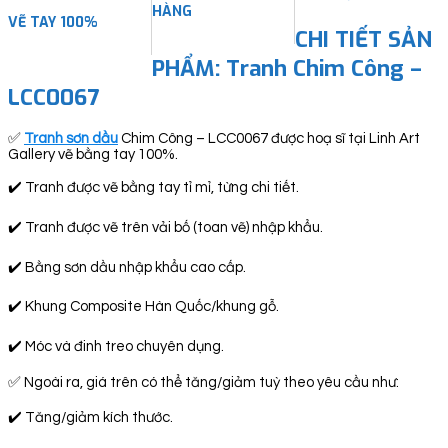
HÀNG
VẼ TAY 100%
CHI TIẾT SẢN
PHẨM: Tranh Chim Công –
LCC0067
✅
Tranh sơn dầu
Chim Công – LCC0067 được hoạ sĩ tại Linh Art
Gallery vẽ bằng tay 100%.
✔️ Tranh được vẽ bằng tay tỉ mỉ, từng chi tiết.
✔️ Tranh được vẽ trên vải bố (toan vẽ) nhập khẩu.
✔️ Bằng sơn dầu nhập khẩu cao cấp.
✔️ Khung Composite Hàn Quốc/khung gỗ.
✔️ Móc và đinh treo chuyên dụng.
✅ Ngoài ra, giá trên có thể tăng/giảm tuỳ theo yêu cầu như:
✔️ Tăng/giảm kích thước.