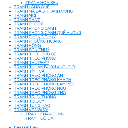
TRANH HOA SEN
TRANH LÀNG QUÊ
TRANH MÃ ĐÁO THÀNH CÔNG
TRANH MỚI
TRANH PHẬT
TRANH PHỐ CỔ
TRANH PHONG CẢNH
TRANH PHONG CẢNH QUÊ HƯƠNG
TRANH PHONG THUỶ
TRANH PHƯỢNG HOÀNG
TRANH RỒNG
TRANH SƠN THUỶ
TRANH THEO CHỦ ĐỀ
TRANH THEO PHÒNG
TRANH THƯ PHÁP
TRANH THUẬN BUỒM XUÔI GIÓ
TRANH TĨNH VẬT
TRANH TREO PHÒNG ĂN
TRANH TREO PHÒNG KHÁCH
TRANH TREO PHÒNG LÀM VIỆC
TRANH TREO PHÒNG NGỦ
TRANH TREO PHÒNG THỜ
TRANH TRỪU TƯỢNG
TRANH TỨ QUÝ
TRANH TÙNG HẠC
TRANH VẼ NGƯỜI
TRANH CHÂN DUNG
TRANH CÔ GÁI
Description