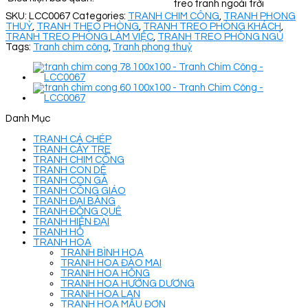
treo tranh ngoài trời
SKU:
LCC0067
Categories:
TRANH CHIM CÔNG
,
TRANH PHONG
THUỶ
,
TRANH THEO PHÒNG
,
TRANH TREO PHÒNG KHÁCH
,
TRANH TREO PHÒNG LÀM VIỆC
,
TRANH TREO PHÒNG NGỦ
Tags:
Tranh chim công
,
Tranh phong thuỷ
Danh Mục
TRANH CÁ CHÉP
TRANH CÂY TRE
TRANH CHIM CÔNG
TRANH CON DÊ
TRANH CON GÀ
TRANH CÔNG GIÁO
TRANH ĐẠI BÀNG
TRANH ĐỒNG QUÊ
TRANH HIỆN ĐẠI
TRANH HỔ
TRANH HOA
TRANH BÌNH HOA
TRANH HOA ĐÀO MAI
TRANH HOA HỒNG
TRANH HOA HƯỚNG DƯƠNG
TRANH HOA LAN
TRANH HOA MẪU ĐƠN