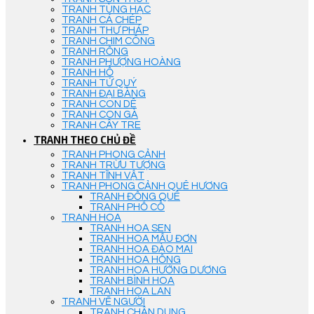
TRANH TÙNG HẠC
TRANH CÁ CHÉP
TRANH THƯ PHÁP
TRANH CHIM CÔNG
TRANH RỒNG
TRANH PHƯỢNG HOÀNG
TRANH HỔ
TRANH TỨ QUÝ
TRANH ĐẠI BÀNG
TRANH CON DÊ
TRANH CON GÀ
TRANH CÂY TRE
TRANH THEO CHỦ ĐỀ
TRANH PHONG CẢNH
TRANH TRỪU TƯỢNG
TRANH TĨNH VẬT
TRANH PHONG CẢNH QUÊ HƯƠNG
TRANH ĐỒNG QUÊ
TRANH PHỐ CỔ
TRANH HOA
TRANH HOA SEN
TRANH HOA MẪU ĐƠN
TRANH HOA ĐÀO MAI
TRANH HOA HỒNG
TRANH HOA HƯỚNG DƯƠNG
TRANH BÌNH HOA
TRANH HOA LAN
TRANH VẼ NGƯỜI
TRANH CHÂN DUNG