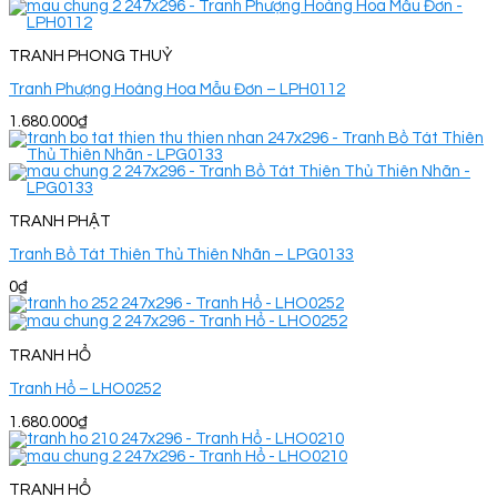
TRANH PHONG THUỶ
Tranh Phượng Hoàng Hoa Mẫu Đơn – LPH0112
1.680.000
₫
TRANH PHẬT
Tranh Bồ Tát Thiên Thủ Thiên Nhãn – LPG0133
0
₫
TRANH HỔ
Tranh Hổ – LHO0252
1.680.000
₫
TRANH HỔ