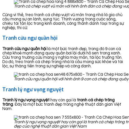
Tranh cá chép vượt vũ môn với hình ảnh đàn cá chép đang vượ
Cũng vì thế, treo tranh cá chép vượt vũ môn trong nhà là gia chủ
cầu mong sự an lành, sung túc. Thịnh vượng trong cuộc sống,
chiêu tài tấn lộc trong kinh doanh, công thành danh toại trong sự
nghiệp, thi cử.
Tranh cửu ngư quần hội
Tranh cửu ngư quần hội
là một bức tranh đẹp, trong đó 9 con cá
chép khoẻ mạnh đang quay quần bơi lội dưới hồ sen trong xanh.
Cửu trong trường cửu mang ý nghĩa may mắn, tài lộc trường tồn.
Do đó, treo tranh cá chép trong nhà là cầu mong sức khỏe và tài
lộc, sự thăng tiến trong sự nghiệp và công danh.
Tranh cửu ngư quần hội với hình ảnh 9 con cá chép đang quây 
Tranh lý ngư vọng nguyệt
Tranh lý ngư vọng nguyệt
hay còn gọi là
tranh cá chép trông
trăng
. Đây là một bức tranh đẹp trong nghệ thuật dân gian Việt
Nam.
Tranh lý ngư vọng nguyệt hay còn gọi là tranh cá chép trông t
đẹp của nghệ thuật dân gian Việt Nam