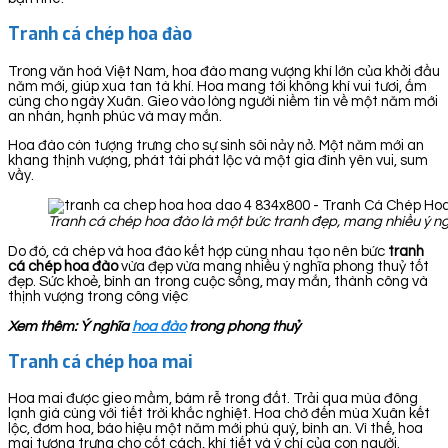
Tranh cá chép hoa đào
Trong văn hoá Việt Nam, hoa đào mang vượng khí lớn của khởi đầu
năm mới, giúp xua tan tà khí. Hoa mang tới không khí vui tươi, ấm
cúng cho ngày Xuân. Gieo vào lòng người niềm tin về một năm mới
an nhàn, hạnh phúc và may mắn.
Hoa đào còn tượng trưng cho sự sinh sôi nảy nở. Một năm mới an
khang thịnh vượng, phát tài phát lộc và một gia đình yên vui, sum
vầy.
Tranh cá chép hoa đào là một bức tranh đẹp, mang nhiều ý ng
Do đó, cá chép và hoa đào kết hợp cùng nhau tạo nên bức
tranh
cá chép hoa đào
vừa đẹp vừa mang nhiều ý nghĩa phong thuỷ tốt
đẹp. Sức khoẻ, bình an trong cuộc sống, may mắn, thành công và
thịnh vượng trong công việc
Xem thêm: Ý nghĩa
hoa đào
trong phong thuỷ
Tranh cá chép hoa mai
Hoa mai được gieo mầm, bám rễ trong đất. Trải qua mùa đông
lạnh giá cùng với tiết trời khắc nghiệt. Hoa chờ đến mùa Xuân kết
lộc, đơm hoa, báo hiệu một năm mới phú quý, bình an. Vì thế, hoa
mai tượng trưng cho cốt cách, khí tiết và ý chí của con người.