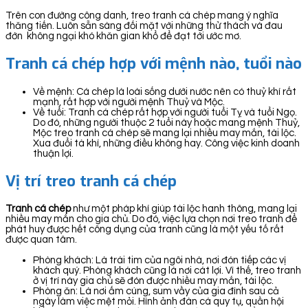
Trên con đường công danh, treo tranh cá chép mang ý nghĩa
thăng tiến. Luôn sẵn sàng đối mặt với những thử thách và đau
đớn không ngại khó khăn gian khổ để đạt tới ước mơ.
Tranh cá chép hợp với mệnh nào, tuổi nào
Về mệnh: Cá chép là loài sống dưới nước nên có thuỷ khí rất
mạnh, rất hợp với người mệnh Thuỷ và Mộc.
Về tuổi: Tranh cá chép rất hợp với người tuổi Tỵ và tuổi Ngọ.
Do đó, những người thuộc 2 tuổi này hoặc mang mệnh Thuỷ,
Mộc treo tranh cá chép sẽ mang lại nhiều may mắn, tài lộc.
Xua đuổi tà khí, những điều không hay. Công việc kinh doanh
thuận lợi.
Vị trí treo tranh cá chép
Tranh cá chép
như một pháp khí giúp tài lộc hanh thông, mang lại
nhiều may mắn cho gia chủ. Do đó, việc lựa chọn nơi treo tranh để
phát huy được hết công dụng của tranh cũng là một yếu tố rất
được quan tâm.
Phòng khách: Là trái tim của ngôi nhà, nơi đón tiếp các vị
khách quý. Phòng khách cũng là nơi cát lợi. Vì thế, treo tranh
ở vị trí này gia chủ sẽ đón được nhiều may mắn, tài lộc.
Phòng ăn: Là nơi ấm cúng, sum vầy của gia đình sau cả
ngày làm việc mệt mỏi. Hình ảnh đàn cá quy tụ, quần hội