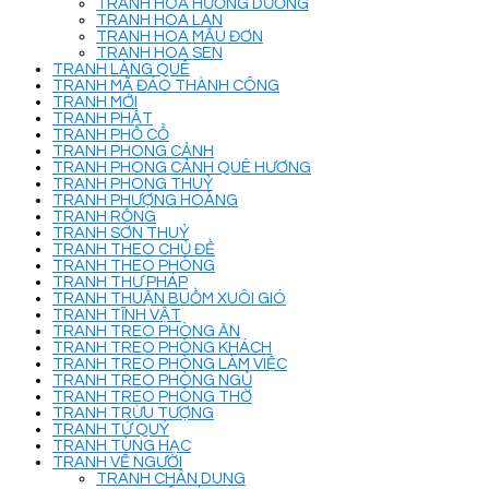
TRANH HOA HƯỚNG DƯƠNG
TRANH HOA LAN
TRANH HOA MẪU ĐƠN
TRANH HOA SEN
TRANH LÀNG QUÊ
TRANH MÃ ĐÁO THÀNH CÔNG
TRANH MỚI
TRANH PHẬT
TRANH PHỐ CỔ
TRANH PHONG CẢNH
TRANH PHONG CẢNH QUÊ HƯƠNG
TRANH PHONG THUỶ
TRANH PHƯỢNG HOÀNG
TRANH RỒNG
TRANH SƠN THUỶ
TRANH THEO CHỦ ĐỀ
TRANH THEO PHÒNG
TRANH THƯ PHÁP
TRANH THUẬN BUỒM XUÔI GIÓ
TRANH TĨNH VẬT
TRANH TREO PHÒNG ĂN
TRANH TREO PHÒNG KHÁCH
TRANH TREO PHÒNG LÀM VIỆC
TRANH TREO PHÒNG NGỦ
TRANH TREO PHÒNG THỜ
TRANH TRỪU TƯỢNG
TRANH TỨ QUÝ
TRANH TÙNG HẠC
TRANH VẼ NGƯỜI
TRANH CHÂN DUNG