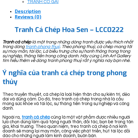
TRANH CÔ GÁI
Description
Reviews (0)
Tranh Cá Chép Hoa Sen – LCC0222
Tranh cá chép
là một trong những dòng tranh được yêu thích nhất
trong dòng
tranh phong thuỷ
. Theo phong thuỷ, cá chép mang tới
sự may mắn, tài lộc. Là biểu trưng cho sự hanh thông trong trong
sự nghiệp, thăng tiến trong công danh. Hãy cùng Linh Art Gallery
tìm hiểu thêm về dòng tranh phong thuỷ rất ý nghĩa này bạn nhé.
Ý nghĩa của tranh cá chép trong phong
thủy
Theo truyền thuyết, cá chép là loài hiện thân cho sự kiên trì, dẻo
dai và dũng cảm. Do đó, treo tranh cá chép trong nhà là cầu
mong sức khỏe và tài lộc, sự thăng tiến trong sự nghiệp và công
danh.
Ngoài ra,
tranh cá chép
cũng là một vật phẩm được nhiều người
lựa chọn dùng làm quà tặng người thân, đối tác, bạn bè trong tân
gia, khai trương. Theo quan niệm, treo tranh cá chép ở nơi kinh
doanh sẽ mang lại may mắn, công việc phát triển, hút tài lộc dồi
dào cho những người làm kinh doanh, buôn bán.