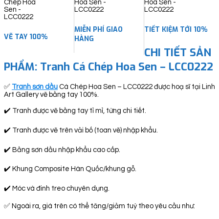
quantity
MIỄN PHÍ GIAO
TIẾT KIỆM TỚI 10%
VẼ TAY 100%
HÀNG
CHI TIẾT SẢN
PHẨM: Tranh Cá Chép Hoa Sen – LCC0222
✅
Tranh sơn dầu
Cá Chép Hoa Sen – LCC0222 được hoạ sĩ tại Linh
Art Gallery vẽ bằng tay 100%.
✔️ Tranh được vẽ bằng tay tỉ mỉ, từng chi tiết.
✔️ Tranh được vẽ trên vải bố (toan vẽ) nhập khẩu.
✔️ Bằng sơn dầu nhập khẩu cao cấp.
✔️ Khung Composite Hàn Quốc/khung gỗ.
✔️ Móc và đinh treo chuyên dụng.
✅ Ngoài ra, giá trên có thể tăng/giảm tuỳ theo yêu cầu như: