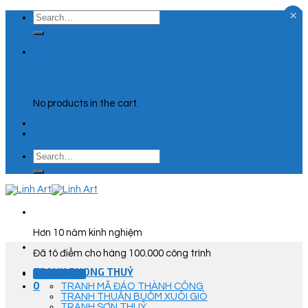
×
Skip
Search
to
for:
content
0
Cart
No products in the cart.
Search
for:
Hơn 10 năm kinh nghiệm
Đã tô điểm cho hàng 100.000 công trình
TRANH PHONG THUỶ
Góc Tư Vấn
0
TRANH MÃ ĐÁO THÀNH CÔNG
TRANH THUẬN BUỒM XUÔI GIÓ
TRANH SƠN THUỶ