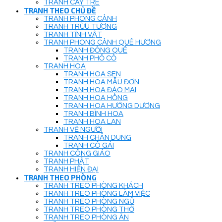
TRANH CÂY TRE
TRANH THEO CHỦ ĐỀ
TRANH PHONG CẢNH
TRANH TRỪU TƯỢNG
TRANH TĨNH VẬT
TRANH PHONG CẢNH QUÊ HƯƠNG
TRANH ĐỒNG QUÊ
TRANH PHỐ CỔ
TRANH HOA
TRANH HOA SEN
TRANH HOA MẪU ĐƠN
TRANH HOA ĐÀO MAI
TRANH HOA HỒNG
TRANH HOA HƯỚNG DƯƠNG
TRANH BÌNH HOA
TRANH HOA LAN
TRANH VẼ NGƯỜI
TRANH CHÂN DUNG
TRANH CÔ GÁI
TRANH CÔNG GIÁO
TRANH PHẬT
TRANH HIỆN ĐẠI
TRANH THEO PHÒNG
TRANH TREO PHÒNG KHÁCH
TRANH TREO PHÒNG LÀM VIỆC
TRANH TREO PHÒNG NGỦ
TRANH TREO PHÒNG THỜ
TRANH TREO PHÒNG ĂN