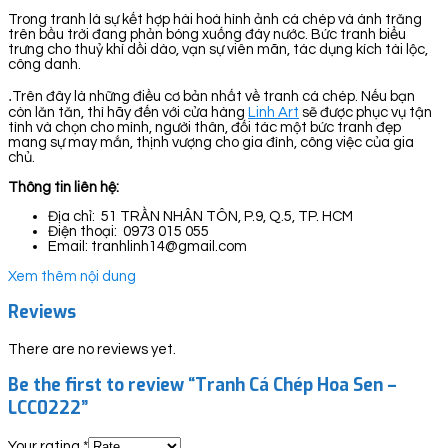
Trong tranh là sự kết hợp hài hoà hình ảnh cá chép và ánh trăng
trên bầu trời đang phản bóng xuống đáy nước. Bức tranh biểu
trưng cho thuỷ khí dồi dào, vạn sự viên mãn, tác dụng kích tài lộc,
công danh.
.
Trên đây là những điều cơ bản nhất về tranh cá chép. Nếu bạn
còn lăn tăn, thì hãy đến với cửa hàng
Linh Art
sẽ được phục vụ tận
tình và chọn cho mình, người thân, đối tác một bức tranh đẹp
mang sự may mắn, thịnh vượng cho gia đình, công việc của gia
chủ.
Thông tin liên hệ:
Địa chỉ: 51 TRẦN NHÂN TÔN, P.9, Q.5, TP. HCM
Điện thoại: 0973 015 055
Email: tranhlinh14@gmail.com
Xem thêm nội dung
Reviews
There are no reviews yet.
Be the first to review “Tranh Cá Chép Hoa Sen –
LCC0222”
Your rating
*