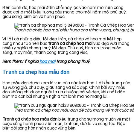
Bên cạnh đó, hoa mai đơm chồi nảy lộc vào năm mới nên cũng
được coi là một biểu tượng cầu mong cho một năm mới phú quý,
giàu sang, bình an và hạnh phúc.
Tranh cá chép hoa mai biểu trưng cho thịnh vượng, phú quý, bì
Vì tất cả những điều tốt đẹp trên, cá chép và hoa mai kết hợp
cùng nhau tạo nên bức
tranh cá chép hoa
mai
vừa đẹp vừa mang
nhiều ý nghĩa phong thuỷ tốt đẹp. Phú quý, bình an trong cuộc
sống, may mắn, thành công trong công việc
Xem thêm: Ý nghĩa
hoa mai
trong phong thuỷ
Tranh cá chép hoa mẫu đơn
Hoa mẫu đơn được xem là vua của các loài hoa. Là biểu trưng của
sự vương giả, phú quý, giàu sang và sắc đẹp. Chính bởi vậy, mẫu
đơn không chỉ được người ta ưa chuộng bởi vẻ đẹp, khí chất đặc
biệt mà còn bởi những ý nghĩa tốt lành mà nó mang lại.
Treo tranh cá chép hoa mẫu đơn để cầu mong về một cuộc sốn
Tranh cá chép hoa mẫu đơn
biểu trưng cho sự mong muốn về một
cuộc sống hạnh phúc viên mãn, bình an, dư dả và sung túc. Đặc
biệt đời sống hôn nhân được vững bền.