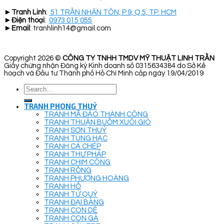
►
Tranh Linh
:
51 TRẦN NHÂN TÔN, P.9, Q.5, TP. HCM
►
Điện thoại
:
0973 015 055
►
Email
: tranhlinh14@gmail.com
Copyright 2026 ©
CÔNG TY TNHH TMDV MỸ THUẬT LINH TRẦN
Giấy chứng nhận Đăng ký Kinh doanh số 0315634384 do Sở Kế
hoạch và Đầu tư Thành phố Hồ Chí Minh cấp ngày 19/04/2019
Search
for:
TRANH PHONG THUỶ
TRANH MÃ ĐÁO THÀNH CÔNG
TRANH THUẬN BUỒM XUÔI GIÓ
TRANH SƠN THUỶ
TRANH TÙNG HẠC
TRANH CÁ CHÉP
TRANH THƯ PHÁP
TRANH CHIM CÔNG
TRANH RỒNG
TRANH PHƯỢNG HOÀNG
TRANH HỔ
TRANH TỨ QUÝ
TRANH ĐẠI BÀNG
TRANH CON DÊ
TRANH CON GÀ