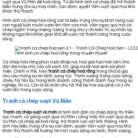
vượt qua Vũ Môn để hoá rồng. Từ đó hình ảnh cá chép đã trở thành
biểu trưng cho sự may mắn, can đảm, quyết tâm vượt qua mọi khó
khăn thử thách.
Hình ảnh cá chép hoá rồng còn là biểu trưng cho sự khát vọng của
con người luôn muốn vươn lên tầm cao mới. Viên ngọc quý mà cá
chép ngậm trong miệng tượng trưng cho ý chí kiên trì, sự nhẫn lại,
không ngại khó khăn gian khổ để vươn tới thành công trong cuộc
sống.
Hình ảnh cá chép hoá rồng trong truyền thuyết
Cá chép hóa rồng phun nước khắp nơi, hoá giải hạn hán làm cho
đất đai màu mỡ, cây cối xanh tốt, giúp muôn loài sinh sôi phát
triển. Chính vì thế, treo
tranh cá chép hoá rồng
trong nhà là gia
chủ cầu mong sự an lành, sung túc. Thịnh vượng trong cuộc sống,
chiêu tài tấn lộc trong kinh doanh, công thành danh toại trong sự
nghiệp, thi cử. Còn là lời nhắn nhủ tới thế hệ mai sau phải có ý chí
vươn lên trong cuộc sống.
Tranh cá chép vượt Vũ Môn
Tranh cá chép vượt vũ môn
là hình ảnh đàn cá chép đang thi triển
sức mạnh, cố gắng vượt qua Vũ Môn ( cổng trời). Khi vượt qua được
Vũ Môn cá chép sẽ hoá rồng, trở thành con vật linh thiêng. Hình
ảnh này biểu trưng cho sự can đảm, quyết tâm vượt qua mọi khó
khăn thử thách để hướng tới một cuộc sống an lành, thịnh vượng.