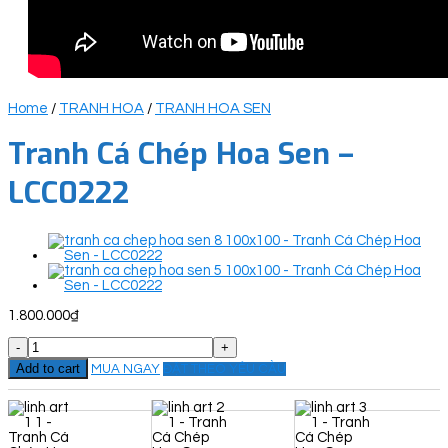
Home
/
TRANH HOA
/
TRANH HOA SEN
Tranh Cá Chép Hoa Sen –
LCC0222
1.800.000
₫
Tranh
Cá
Add to cart
MUA NGAY
ĐẶT THEO YÊU CẦU
Chép
Hoa
Sen
-
LCC0222