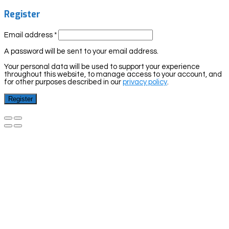
Register
Email address
*
A password will be sent to your email address.
Your personal data will be used to support your experience
throughout this website, to manage access to your account, and
for other purposes described in our
privacy policy
.
Register