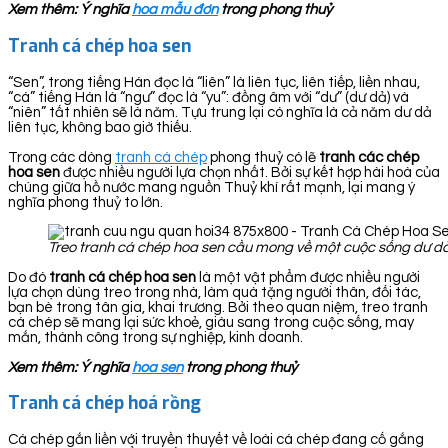
Xem thêm: Ý nghĩa
hoa mẫu đơn
trong phong thuỷ
Tranh cá chép hoa sen
“Sen”, trong tiếng Hán đọc là “liên” là liên tục, liên tiếp, liền nhau,
“cá” tiếng Hán là “ngư” đọc là “yu”: đồng âm với “dư” (dư dả) và
“niên” tất nhiên sẽ là năm. Tựu trung lại có nghĩa là cả năm dư dả
liên tục, không bao giờ thiếu.
Trong các dòng
tranh cá chép
phong thuỷ có lẽ
tranh các chép
hoa sen
được nhiều người lựa chọn nhất. Bởi sự kết hợp hài hoà của
chúng giữa hồ nước mang nguồn Thuỷ khí rất mạnh, lại mang ý
nghĩa phong thuỷ to lớn.
Treo tranh cá chép hoa sen cầu mong về một cuộc sống dư dả
Do đó
tranh cá chép hoa sen
là một vật phẩm được nhiều người
lựa chọn dùng treo trong nhà, làm quà tặng người thân, đối tác,
bạn bè trong tân gia, khai trương. Bởi theo quan niệm, treo tranh
cá chép sẽ mang lại sức khoẻ, giàu sang trong cuộc sống, may
mắn, thành công trong sự nghiệp, kinh doanh.
Xem thêm: Ý nghĩa
hoa sen
trong phong thuỷ
Tranh cá chép hoá rồng
Cá chép gắn liền với truyền thuyết về loài cá chép đang cố gắng