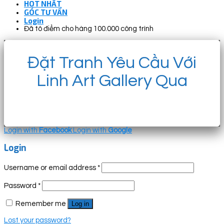
HOT NHẤT
GÓC TƯ VẤN
Login
Đã tô điểm cho hàng 100.000 công trình
Đặt Tranh Yêu Cầu Với
Linh Art Gallery Qua
Login with
Facebook
Login with
Google
Login
Username or email address
*
Password
*
Remember me
Log in
Lost your password?