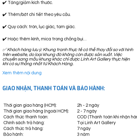
✔️ Tăng/giảm kích thước.
✔️ Thêm/bớt chi tiết theo yêu cầu.
✔️ Quy cách: tròn, lục giác, tam giác.
✔️ Hoặc thêm kính, mica trong chống bụi…
✅
Khách hàng lưu ý: Khung tranh thực tế có thể thay đổi so với hình
trên website, do loại khung đó không còn được sản xuất. Việc
chuyển sang mẫu khung khác chỉ được Linh Art Gallery thực hiện
khi có sự thống nhất từ Khách Hàng.
Xem thêm nội dung
GIAO NHẬN, THANH TOÁN VÀ BẢO HÀNH:
Thời gian giao hàng (HCM):
2h - 2 ngày
Thời gian giao hàng (ngoài HCM):
2 - 7 ngày
Cách thức thanh toán:
COD (Thanh toán khi nhận hà
Chính sách trả hàng:
Tại Linh Art Gallery
Cách thức trả hàng:
7 ngày
Bảo hành:
3 năm