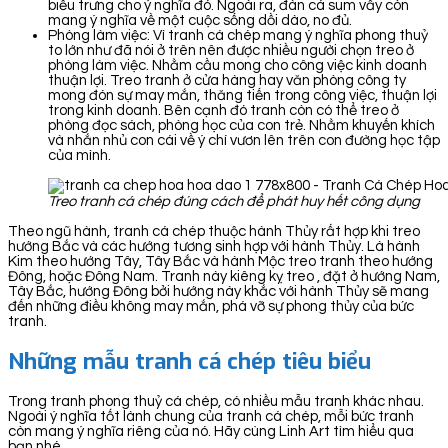
biểu trưng cho ý nghĩa đó. Ngoài ra, đàn cá sum vầy còn
mang ý nghĩa về một cuộc sống dồi dào, no đủ.
Phòng làm việc: Vì tranh cá chép mang ý nghĩa phong thuỷ
to lớn như đã nói ở trên nên được nhiều người chọn treo ở
phòng làm việc. Nhằm cầu mong cho công việc kinh doanh
thuận lợi. Treo tranh ở cửa hàng hay văn phòng công ty
mong đón sự may mắn, thăng tiến trong công việc, thuận lợi
trong kinh doanh. Bên cạnh đó tranh còn có thể treo ở
phòng đọc sách, phòng học của con trẻ. Nhằm khuyến khích
và nhắn nhủ con cái về ý chí vươn lên trên con đường học tập
của mình.
Treo tranh cá chép đúng cách để phát huy hết công dụng
Theo ngũ hành, tranh cá chép thuộc hành Thủy rất hợp khi treo
hướng Bắc và các hướng tương sinh hợp với hành Thủy. Là hành
Kim theo hướng Tây, Tây Bắc và hành Mộc treo tranh theo hướng
Đông, hoặc Đông Nam. Tranh này kiêng kỵ treo , đặt ở hướng Nam,
Tây Bắc, hướng Đông bởi hướng này khắc với hành Thủy sẽ mang
đến những điều không may mắn, phá vỡ sự phong thủy của bức
tranh.
Những mẫu tranh cá chép tiêu biểu
Trong tranh phong thuỷ cá chép, có nhiều mẫu tranh khác nhau.
Ngoài ý nghĩa tốt lành chung của tranh cá chép, mỗi bức tranh
còn mang ý nghĩa riêng của nó. Hãy cùng Linh Art tìm hiểu qua
bạn nhé.