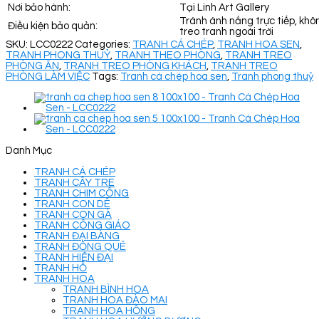
Nơi bảo hành:
Tại Linh Art Gallery
Tránh ánh nắng trực tiếp, khô
Điều kiện bảo quản:
treo tranh ngoài trời
SKU:
LCC0222
Categories:
TRANH CÁ CHÉP
,
TRANH HOA SEN
,
TRANH PHONG THUỶ
,
TRANH THEO PHÒNG
,
TRANH TREO
PHÒNG ĂN
,
TRANH TREO PHÒNG KHÁCH
,
TRANH TREO
PHÒNG LÀM VIỆC
Tags:
Tranh cá chép hoa sen
,
Tranh phong thuỷ
Danh Mục
TRANH CÁ CHÉP
TRANH CÂY TRE
TRANH CHIM CÔNG
TRANH CON DÊ
TRANH CON GÀ
TRANH CÔNG GIÁO
TRANH ĐẠI BÀNG
TRANH ĐỒNG QUÊ
TRANH HIỆN ĐẠI
TRANH HỔ
TRANH HOA
TRANH BÌNH HOA
TRANH HOA ĐÀO MAI
TRANH HOA HỒNG