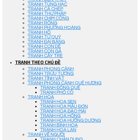
TRANH TÙNG HẠC
TRANH CÁ CHÉP
TRANH THƯ PHÁP
TRANH CHIM CÔNG
TRANH RỒNG
TRANH PHƯỢNG HOÀNG
TRANH HỔ
TRANH TỨ QUÝ
TRANH ĐẠI BÀNG
TRANH CON DÊ
TRANH CON GÀ
TRANH CÂY TRE
TRANH THEO CHỦ ĐỀ
TRANH PHONG CẢNH
TRANH TRỪU TƯỢNG
TRANH TĨNH VẬT
TRANH PHONG CẢNH QUÊ HƯƠNG
TRANH ĐỒNG QUÊ
TRANH PHỐ CỔ
TRANH HOA
TRANH HOA SEN
TRANH HOA MẪU ĐƠN
TRANH HOA ĐÀO MAI
TRANH HOA HỒNG
TRANH HOA HƯỚNG DƯƠNG
TRANH BÌNH HOA
TRANH HOA LAN
TRANH VẼ NGƯỜI
TRANH CHÂN DUNG