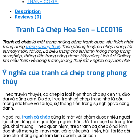
TRANH CÔ GÁI
Description
Reviews (0)
Tranh Cá Chép Hoa Sen – LCC0116
Tranh cá chép
là một trong những dòng tranh được yêu thích nhất
trong dòng
tranh phong thuỷ
. Theo phong thuỷ, cá chép mang tới
sự may mắn, tài lộc. Là biểu trưng cho sự hanh thông trong trong
sự nghiệp, thăng tiến trong công danh. Hãy cùng Linh Art Gallery
tìm hiểu thêm về dòng tranh phong thuỷ rất ý nghĩa này bạn nhé.
Ý nghĩa của tranh cá chép trong phong
thủy
Theo truyền thuyết, cá chép là loài hiện thân cho sự kiên trì, dẻo
dai và dũng cảm. Do đó, treo tranh cá chép trong nhà là cầu
mong sức khỏe và tài lộc, sự thăng tiến trong sự nghiệp và công
danh.
Ngoài ra,
tranh cá chép
cũng là một vật phẩm được nhiều người
lựa chọn dùng làm quà tặng người thân, đối tác, bạn bè trong tân
gia, khai trương. Theo quan niệm, treo tranh cá chép ở nơi kinh
doanh sẽ mang lại may mắn, công việc phát triển, hút tài lộc dồi
dào cho những người làm kinh doanh, buôn bán.