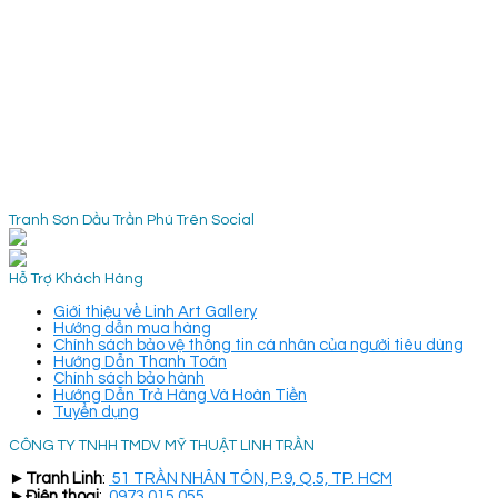
Tranh Sơn Dầu Trần Phú Trên Social
Hỗ Trợ Khách Hàng
Giới thiệu về Linh Art Gallery
Hướng dẫn mua hàng
Chính sách bảo vệ thông tin cá nhân của người tiêu dùng
Hướng Dẫn Thanh Toán
Chính sách bảo hành
Hướng Dẫn Trả Hàng Và Hoàn Tiền
Tuyển dụng
CÔNG TY TNHH TMDV MỸ THUẬT LINH TRẦN
►
Tranh Linh
:
51 TRẦN NHÂN TÔN, P.9, Q.5, TP. HCM
►
Điện thoại
:
0973 015 055