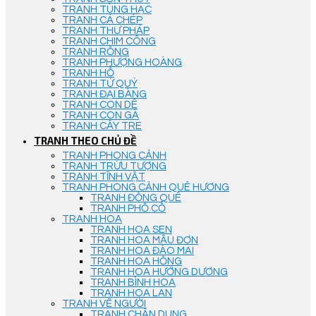
TRANH TÙNG HẠC
TRANH CÁ CHÉP
TRANH THƯ PHÁP
TRANH CHIM CÔNG
TRANH RỒNG
TRANH PHƯỢNG HOÀNG
TRANH HỔ
TRANH TỨ QUÝ
TRANH ĐẠI BÀNG
TRANH CON DÊ
TRANH CON GÀ
TRANH CÂY TRE
TRANH THEO CHỦ ĐỀ
TRANH PHONG CẢNH
TRANH TRỪU TƯỢNG
TRANH TĨNH VẬT
TRANH PHONG CẢNH QUÊ HƯƠNG
TRANH ĐỒNG QUÊ
TRANH PHỐ CỔ
TRANH HOA
TRANH HOA SEN
TRANH HOA MẪU ĐƠN
TRANH HOA ĐÀO MAI
TRANH HOA HỒNG
TRANH HOA HƯỚNG DƯƠNG
TRANH BÌNH HOA
TRANH HOA LAN
TRANH VẼ NGƯỜI
TRANH CHÂN DUNG