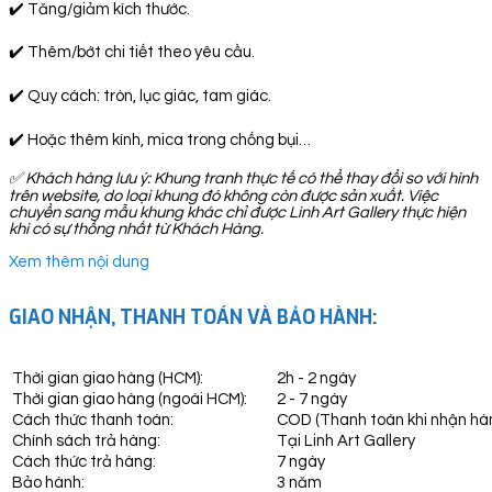
✔️ Tăng/giảm kích thước.
✔️ Thêm/bớt chi tiết theo yêu cầu.
✔️ Quy cách: tròn, lục giác, tam giác.
✔️ Hoặc thêm kính, mica trong chống bụi…
✅
Khách hàng lưu ý: Khung tranh thực tế có thể thay đổi so với hình
trên website, do loại khung đó không còn được sản xuất. Việc
chuyển sang mẫu khung khác chỉ được Linh Art Gallery thực hiện
khi có sự thống nhất từ Khách Hàng.
Xem thêm nội dung
GIAO NHẬN, THANH TOÁN VÀ BẢO HÀNH:
Thời gian giao hàng (HCM):
2h - 2 ngày
Thời gian giao hàng (ngoài HCM):
2 - 7 ngày
Cách thức thanh toán:
COD (Thanh toán khi nhận hà
Chính sách trả hàng:
Tại Linh Art Gallery
Cách thức trả hàng:
7 ngày
Bảo hành:
3 năm