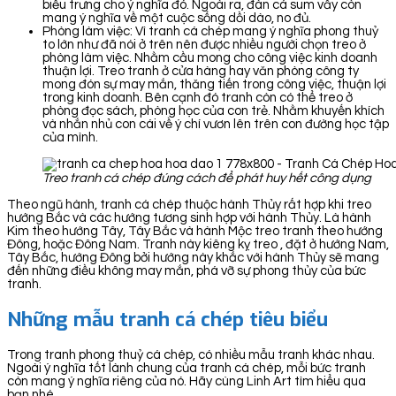
biểu trưng cho ý nghĩa đó. Ngoài ra, đàn cá sum vầy còn
mang ý nghĩa về một cuộc sống dồi dào, no đủ.
Phòng làm việc: Vì tranh cá chép mang ý nghĩa phong thuỷ
to lớn như đã nói ở trên nên được nhiều người chọn treo ở
phòng làm việc. Nhằm cầu mong cho công việc kinh doanh
thuận lợi. Treo tranh ở cửa hàng hay văn phòng công ty
mong đón sự may mắn, thăng tiến trong công việc, thuận lợi
trong kinh doanh. Bên cạnh đó tranh còn có thể treo ở
phòng đọc sách, phòng học của con trẻ. Nhằm khuyến khích
và nhắn nhủ con cái về ý chí vươn lên trên con đường học tập
của mình.
Treo tranh cá chép đúng cách để phát huy hết công dụng
Theo ngũ hành, tranh cá chép thuộc hành Thủy rất hợp khi treo
hướng Bắc và các hướng tương sinh hợp với hành Thủy. Là hành
Kim theo hướng Tây, Tây Bắc và hành Mộc treo tranh theo hướng
Đông, hoặc Đông Nam. Tranh này kiêng kỵ treo , đặt ở hướng Nam,
Tây Bắc, hướng Đông bởi hướng này khắc với hành Thủy sẽ mang
đến những điều không may mắn, phá vỡ sự phong thủy của bức
tranh.
Những mẫu tranh cá chép tiêu biểu
Trong tranh phong thuỷ cá chép, có nhiều mẫu tranh khác nhau.
Ngoài ý nghĩa tốt lành chung của tranh cá chép, mỗi bức tranh
còn mang ý nghĩa riêng của nó. Hãy cùng Linh Art tìm hiểu qua
bạn nhé.