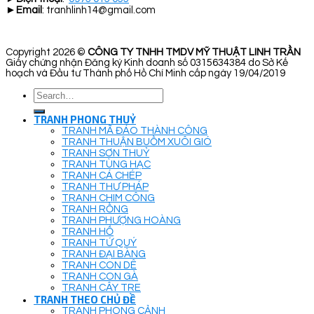
►
Email
: tranhlinh14@gmail.com
Copyright 2026 ©
CÔNG TY TNHH TMDV MỸ THUẬT LINH TRẦN
Giấy chứng nhận Đăng ký Kinh doanh số 0315634384 do Sở Kế
hoạch và Đầu tư Thành phố Hồ Chí Minh cấp ngày 19/04/2019
Search
for:
TRANH PHONG THUỶ
TRANH MÃ ĐÁO THÀNH CÔNG
TRANH THUẬN BUỒM XUÔI GIÓ
TRANH SƠN THUỶ
TRANH TÙNG HẠC
TRANH CÁ CHÉP
TRANH THƯ PHÁP
TRANH CHIM CÔNG
TRANH RỒNG
TRANH PHƯỢNG HOÀNG
TRANH HỔ
TRANH TỨ QUÝ
TRANH ĐẠI BÀNG
TRANH CON DÊ
TRANH CON GÀ
TRANH CÂY TRE
TRANH THEO CHỦ ĐỀ
TRANH PHONG CẢNH