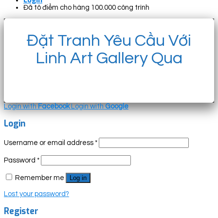
Đã tô điểm cho hàng 100.000 công trình
Đặt Tranh Yêu Cầu Với
Linh Art Gallery Qua
Login with
Facebook
Login with
Google
Login
Username or email address
*
Password
*
Remember me
Log in
Lost your password?
Register