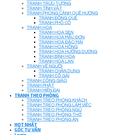
TRANH TRỪU TƯỢNG
TRANH TĨNH VẬT
TRANH PHONG CẢNH QUÊ HƯƠNG
TRANH ĐỒNG QUÊ
TRANH PHỐ CỔ
TRANH HOA
TRANH HOA SEN
TRANH HOA MẪU ĐƠN
TRANH HOA ĐÀO MAI
TRANH HOA HỒNG
TRANH HOA HƯỚNG DƯƠNG
TRANH BÌNH HOA
TRANH HOA LAN
TRANH VẼ NGƯỜI
TRANH CHÂN DUNG
TRANH CÔ GÁI
TRANH CÔNG GIÁO
TRANH PHẬT
TRANH HIỆN ĐẠI
TRANH THEO PHÒNG
TRANH TREO PHÒNG KHÁCH
TRANH TREO PHÒNG LÀM VIỆC
TRANH TREO PHÒNG NGỦ
TRANH TREO PHÒNG THỜ
TRANH TREO PHÒNG ĂN
HOT NHẤT
GÓC TƯ VẤN
Login