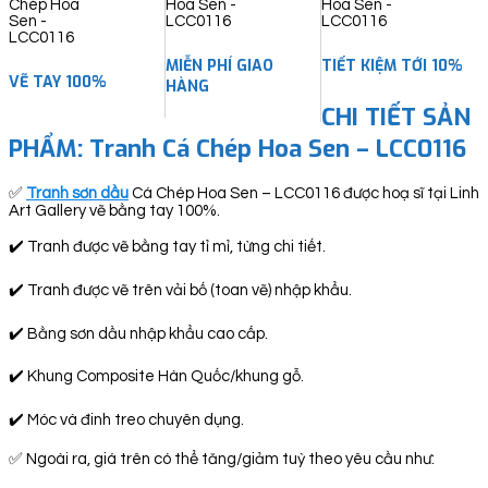
quantity
MIỄN PHÍ GIAO
TIẾT KIỆM TỚI 10%
VẼ TAY 100%
HÀNG
CHI TIẾT SẢN
PHẨM: Tranh Cá Chép Hoa Sen – LCC0116
✅
Tranh sơn dầu
Cá Chép Hoa Sen – LCC0116 được hoạ sĩ tại Linh
Art Gallery vẽ bằng tay 100%.
✔️ Tranh được vẽ bằng tay tỉ mỉ, từng chi tiết.
✔️ Tranh được vẽ trên vải bố (toan vẽ) nhập khẩu.
✔️ Bằng sơn dầu nhập khẩu cao cấp.
✔️ Khung Composite Hàn Quốc/khung gỗ.
✔️ Móc và đinh treo chuyên dụng.
✅ Ngoài ra, giá trên có thể tăng/giảm tuỳ theo yêu cầu như: