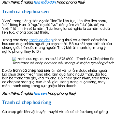
Xem thêm: Ý nghĩa
hoa mẫu đơn
trong phong thuỷ
Tranh cá chép hoa sen
“Sen”, trong tiếng Hán đọc là “liên” là liên tục, liên tiếp, liền nhau,
“cá” tiếng Hán là “ngư” đọc là “yu”: đồng âm với “dư” (dư dả) và
“niên” tất nhiên sẽ là năm. Tựu trung lại có nghĩa là cả năm dư dả
liên tục, không bao giờ thiếu.
Trong các dòng
tranh cá chép
phong thuỷ có lẽ
tranh các chép
hoa sen
được nhiều người lựa chọn nhất. Bởi sự kết hợp hài hoà của
chúng giữa hồ nước mang nguồn Thuỷ khí rất mạnh, lại mang ý
nghĩa phong thuỷ to lớn.
Treo tranh cá chép hoa sen cầu mong về một cuộc sống dư dả
Do đó
tranh cá chép hoa sen
là một vật phẩm được nhiều người
lựa chọn dùng treo trong nhà, làm quà tặng người thân, đối tác,
bạn bè trong tân gia, khai trương. Bởi theo quan niệm, treo tranh
cá chép sẽ mang lại sức khoẻ, giàu sang trong cuộc sống, may
mắn, thành công trong sự nghiệp, kinh doanh.
Xem thêm: Ý nghĩa
hoa sen
trong phong thuỷ
Tranh cá chép hoá rồng
Cá chép gắn liền với truyền thuyết về loài cá chép đang cố gắng