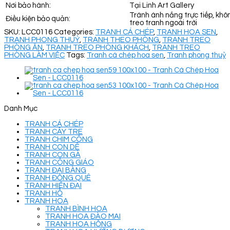
Nơi bảo hành:
Tại Linh Art Gallery
Tránh ánh nắng trực tiếp, khô
Điều kiện bảo quản:
treo tranh ngoài trời
SKU:
LCC0116
Categories:
TRANH CÁ CHÉP
,
TRANH HOA SEN
,
TRANH PHONG THUỶ
,
TRANH THEO PHÒNG
,
TRANH TREO
PHÒNG ĂN
,
TRANH TREO PHÒNG KHÁCH
,
TRANH TREO
PHÒNG LÀM VIỆC
Tags:
Tranh cá chép hoa sen
,
Tranh phong thuỷ
Danh Mục
TRANH CÁ CHÉP
TRANH CÂY TRE
TRANH CHIM CÔNG
TRANH CON DÊ
TRANH CON GÀ
TRANH CÔNG GIÁO
TRANH ĐẠI BÀNG
TRANH ĐỒNG QUÊ
TRANH HIỆN ĐẠI
TRANH HỔ
TRANH HOA
TRANH BÌNH HOA
TRANH HOA ĐÀO MAI
TRANH HOA HỒNG