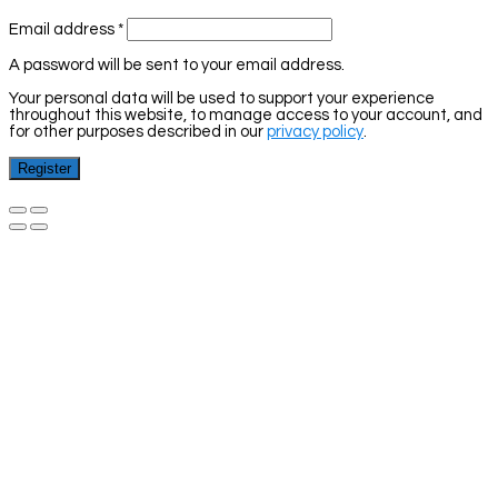
Email address
*
A password will be sent to your email address.
Your personal data will be used to support your experience
throughout this website, to manage access to your account, and
for other purposes described in our
privacy policy
.
Register