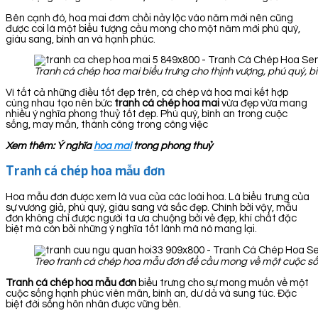
Bên cạnh đó, hoa mai đơm chồi nảy lộc vào năm mới nên cũng
được coi là một biểu tượng cầu mong cho một năm mới phú quý,
giàu sang, bình an và hạnh phúc.
Tranh cá chép hoa mai biểu trưng cho thịnh vượng, phú quý, bì
Vì tất cả những điều tốt đẹp trên, cá chép và hoa mai kết hợp
cùng nhau tạo nên bức
tranh cá chép hoa
mai
vừa đẹp vừa mang
nhiều ý nghĩa phong thuỷ tốt đẹp. Phú quý, bình an trong cuộc
sống, may mắn, thành công trong công việc
Xem thêm: Ý nghĩa
hoa mai
trong phong thuỷ
Tranh cá chép hoa mẫu đơn
Hoa mẫu đơn được xem là vua của các loài hoa. Là biểu trưng của
sự vương giả, phú quý, giàu sang và sắc đẹp. Chính bởi vậy, mẫu
đơn không chỉ được người ta ưa chuộng bởi vẻ đẹp, khí chất đặc
biệt mà còn bởi những ý nghĩa tốt lành mà nó mang lại.
Treo tranh cá chép hoa mẫu đơn để cầu mong về một cuộc sốn
Tranh cá chép hoa mẫu đơn
biểu trưng cho sự mong muốn về một
cuộc sống hạnh phúc viên mãn, bình an, dư dả và sung túc. Đặc
biệt đời sống hôn nhân được vững bền.