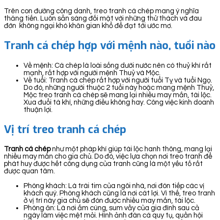
Trên con đường công danh, treo tranh cá chép mang ý nghĩa
thăng tiến. Luôn sẵn sàng đối mặt với những thử thách và đau
đớn không ngại khó khăn gian khổ để đạt tới ước mơ.
Tranh cá chép hợp với mệnh nào, tuổi nào
Về mệnh: Cá chép là loài sống dưới nước nên có thuỷ khí rất
mạnh, rất hợp với người mệnh Thuỷ và Mộc.
Về tuổi: Tranh cá chép rất hợp với người tuổi Tỵ và tuổi Ngọ.
Do đó, những người thuộc 2 tuổi này hoặc mang mệnh Thuỷ,
Mộc treo tranh cá chép sẽ mang lại nhiều may mắn, tài lộc.
Xua đuổi tà khí, những điều không hay. Công việc kinh doanh
thuận lợi.
Vị trí treo tranh cá chép
Tranh cá chép
như một pháp khí giúp tài lộc hanh thông, mang lại
nhiều may mắn cho gia chủ. Do đó, việc lựa chọn nơi treo tranh để
phát huy được hết công dụng của tranh cũng là một yếu tố rất
được quan tâm.
Phòng khách: Là trái tim của ngôi nhà, nơi đón tiếp các vị
khách quý. Phòng khách cũng là nơi cát lợi. Vì thế, treo tranh
ở vị trí này gia chủ sẽ đón được nhiều may mắn, tài lộc.
Phòng ăn: Là nơi ấm cúng, sum vầy của gia đình sau cả
ngày làm việc mệt mỏi. Hình ảnh đàn cá quy tụ, quần hội