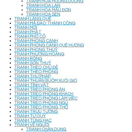
TRANH HOA HƯỚNG DƯƠNG
TRANH HOA LAN
TRANH HOA MẪU ĐƠN
TRANH HOA SEN
TRANH LÀNG QUÊ
TRANH MÃ ĐÁO THÀNH CÔNG
TRANH MỚI
TRANH PHẬT
TRANH PHỐ CỔ
TRANH PHONG CẢNH
TRANH PHONG CẢNH QUÊ HƯƠNG
TRANH PHONG THUỶ
TRANH PHƯỢNG HOÀNG
TRANH RỒNG
TRANH SƠN THUỶ
TRANH THEO CHỦ ĐỀ
TRANH THEO PHÒNG
TRANH THƯ PHÁP
TRANH THUẬN BUỒM XUÔI GIÓ
TRANH TĨNH VẬT
TRANH TREO PHÒNG ĂN
TRANH TREO PHÒNG KHÁCH
TRANH TREO PHÒNG LÀM VIỆC
TRANH TREO PHÒNG NGỦ
TRANH TREO PHÒNG THỜ
TRANH TRỪU TƯỢNG
TRANH TỨ QUÝ
TRANH TÙNG HẠC
TRANH VẼ NGƯỜI
TRANH CHÂN DUNG