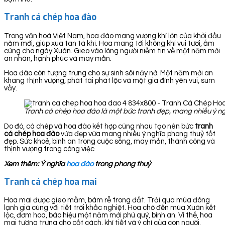
Tranh cá chép hoa đào
Trong văn hoá Việt Nam, hoa đào mang vượng khí lớn của khởi đầu
năm mới, giúp xua tan tà khí. Hoa mang tới không khí vui tươi, ấm
cúng cho ngày Xuân. Gieo vào lòng người niềm tin về một năm mới
an nhàn, hạnh phúc và may mắn.
Hoa đào còn tượng trưng cho sự sinh sôi nảy nở. Một năm mới an
khang thịnh vượng, phát tài phát lộc và một gia đình yên vui, sum
vầy.
Tranh cá chép hoa đào là một bức tranh đẹp, mang nhiều ý ng
Do đó, cá chép và hoa đào kết hợp cùng nhau tạo nên bức
tranh
cá chép hoa đào
vừa đẹp vừa mang nhiều ý nghĩa phong thuỷ tốt
đẹp. Sức khoẻ, bình an trong cuộc sống, may mắn, thành công và
thịnh vượng trong công việc
Xem thêm: Ý nghĩa
hoa đào
trong phong thuỷ
Tranh cá chép hoa mai
Hoa mai được gieo mầm, bám rễ trong đất. Trải qua mùa đông
lạnh giá cùng với tiết trời khắc nghiệt. Hoa chờ đến mùa Xuân kết
lộc, đơm hoa, báo hiệu một năm mới phú quý, bình an. Vì thế, hoa
mai tượng trưng cho cốt cách, khí tiết và ý chí của con người.