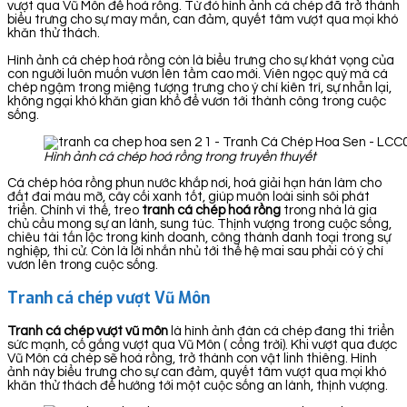
vượt qua Vũ Môn để hoá rồng. Từ đó hình ảnh cá chép đã trở thành
biểu trưng cho sự may mắn, can đảm, quyết tâm vượt qua mọi khó
khăn thử thách.
Hình ảnh cá chép hoá rồng còn là biểu trưng cho sự khát vọng của
con người luôn muốn vươn lên tầm cao mới. Viên ngọc quý mà cá
chép ngậm trong miệng tượng trưng cho ý chí kiên trì, sự nhẫn lại,
không ngại khó khăn gian khổ để vươn tới thành công trong cuộc
sống.
Hình ảnh cá chép hoá rồng trong truyền thuyết
Cá chép hóa rồng phun nước khắp nơi, hoá giải hạn hán làm cho
đất đai màu mỡ, cây cối xanh tốt, giúp muôn loài sinh sôi phát
triển. Chính vì thế, treo
tranh cá chép hoá rồng
trong nhà là gia
chủ cầu mong sự an lành, sung túc. Thịnh vượng trong cuộc sống,
chiêu tài tấn lộc trong kinh doanh, công thành danh toại trong sự
nghiệp, thi cử. Còn là lời nhắn nhủ tới thế hệ mai sau phải có ý chí
vươn lên trong cuộc sống.
Tranh cá chép vượt Vũ Môn
Tranh cá chép vượt vũ môn
là hình ảnh đàn cá chép đang thi triển
sức mạnh, cố gắng vượt qua Vũ Môn ( cổng trời). Khi vượt qua được
Vũ Môn cá chép sẽ hoá rồng, trở thành con vật linh thiêng. Hình
ảnh này biểu trưng cho sự can đảm, quyết tâm vượt qua mọi khó
khăn thử thách để hướng tới một cuộc sống an lành, thịnh vượng.