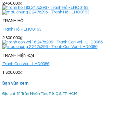
2.450.000
₫
TRANH HỔ
Tranh Hổ – LHO0193
2.800.000
₫
TRANH HIỆN ĐẠI
Tranh Con Voi – LHD0086
1.800.000
₫
Bạn vừa xem
Địa chỉ: 51 Trần Nhân Tôn, P.9, Q.5, TP. HCM