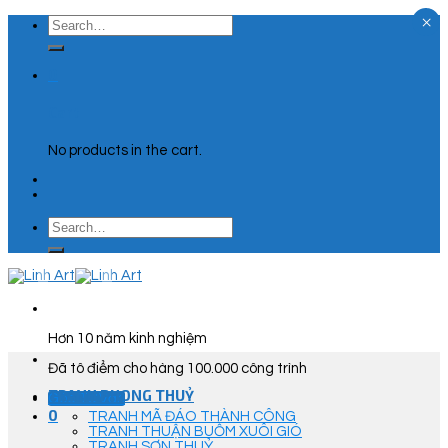
×
Skip
Search
to
for:
content
0
Cart
No products in the cart.
Search
for:
Hơn 10 năm kinh nghiệm
Đã tô điểm cho hàng 100.000 công trình
TRANH PHONG THUỶ
Góc Tư Vấn
0
TRANH MÃ ĐÁO THÀNH CÔNG
TRANH THUẬN BUỒM XUÔI GIÓ
TRANH SƠN THUỶ