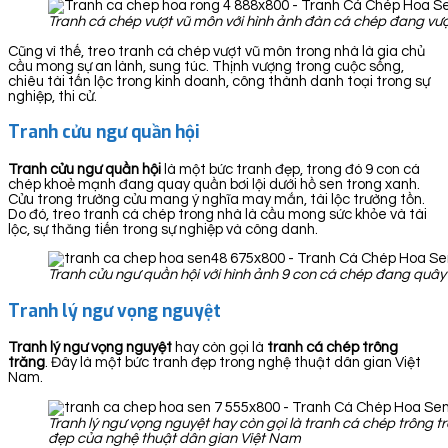
Tranh cá chép vượt vũ môn với hình ảnh đàn cá chép đang vượ
Cũng vì thế, treo tranh cá chép vượt vũ môn trong nhà là gia chủ
cầu mong sự an lành, sung túc. Thịnh vượng trong cuộc sống,
chiêu tài tấn lộc trong kinh doanh, công thành danh toại trong sự
nghiệp, thi cử.
Tranh cửu ngư quần hội
Tranh cửu ngư quần hội
là một bức tranh đẹp, trong đó 9 con cá
chép khoẻ mạnh đang quay quần bơi lội dưới hồ sen trong xanh.
Cửu trong trường cửu mang ý nghĩa may mắn, tài lộc trường tồn.
Do đó, treo tranh cá chép trong nhà là cầu mong sức khỏe và tài
lộc, sự thăng tiến trong sự nghiệp và công danh.
Tranh cửu ngư quần hội với hình ảnh 9 con cá chép đang quây 
Tranh lý ngư vọng nguyệt
Tranh lý ngư vọng nguyệt
hay còn gọi là
tranh cá chép trông
trăng
. Đây là một bức tranh đẹp trong nghệ thuật dân gian Việt
Nam.
Tranh lý ngư vọng nguyệt hay còn gọi là tranh cá chép trông t
đẹp của nghệ thuật dân gian Việt Nam