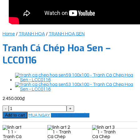
Home
/
TRANH HOA
/
TRANH HOA SEN
Tranh Cá Chép Hoa Sen –
LCC0116
2.450.000
₫
Tranh
Cá
Add to cart
MUA NGAY
ĐẶT THEO YÊU CẦU
Chép
Hoa
Sen
-
LCC0116