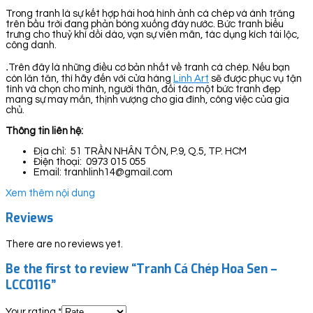
Trong tranh là sự kết hợp hài hoà hình ảnh cá chép và ánh trăng
trên bầu trời đang phản bóng xuống đáy nước. Bức tranh biểu
trưng cho thuỷ khí dồi dào, vạn sự viên mãn, tác dụng kích tài lộc,
công danh.
.
Trên đây là những điều cơ bản nhất về tranh cá chép. Nếu bạn
còn lăn tăn, thì hãy đến với cửa hàng
Linh Art
sẽ được phục vụ tận
tình và chọn cho mình, người thân, đối tác một bức tranh đẹp
mang sự may mắn, thịnh vượng cho gia đình, công việc của gia
chủ.
Thông tin liên hệ:
Địa chỉ: 51 TRẦN NHÂN TÔN, P.9, Q.5, TP. HCM
Điện thoại: 0973 015 055
Email: tranhlinh14@gmail.com
Xem thêm nội dung
Reviews
There are no reviews yet.
Be the first to review “Tranh Cá Chép Hoa Sen –
LCC0116”
Your rating
*