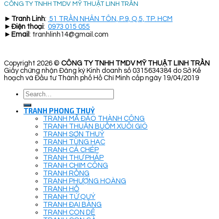
CÔNG TY TNHH TMDV MỸ THUẬT LINH TRẦN
►
Tranh Linh
:
51 TRẦN NHÂN TÔN, P.9, Q.5, TP. HCM
►
Điện thoại
:
0973 015 055
►
Email
: tranhlinh14@gmail.com
Copyright 2026 ©
CÔNG TY TNHH TMDV MỸ THUẬT LINH TRẦN
Giấy chứng nhận Đăng ký Kinh doanh số 0315634384 do Sở Kế
hoạch và Đầu tư Thành phố Hồ Chí Minh cấp ngày 19/04/2019
Search
for:
TRANH PHONG THUỶ
TRANH MÃ ĐÁO THÀNH CÔNG
TRANH THUẬN BUỒM XUÔI GIÓ
TRANH SƠN THUỶ
TRANH TÙNG HẠC
TRANH CÁ CHÉP
TRANH THƯ PHÁP
TRANH CHIM CÔNG
TRANH RỒNG
TRANH PHƯỢNG HOÀNG
TRANH HỔ
TRANH TỨ QUÝ
TRANH ĐẠI BÀNG
TRANH CON DÊ