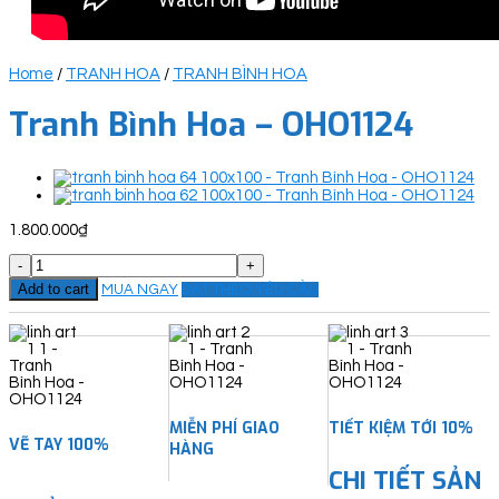
Home
/
TRANH HOA
/
TRANH BÌNH HOA
Tranh Bình Hoa – OHO1124
1.800.000
₫
Tranh
Bình
Add to cart
MUA NGAY
ĐẶT THEO YÊU CẦU
Hoa
-
OHO1124
quantity
MIỄN PHÍ GIAO
TIẾT KIỆM TỚI 10%
VẼ TAY 100%
HÀNG
CHI TIẾT SẢN