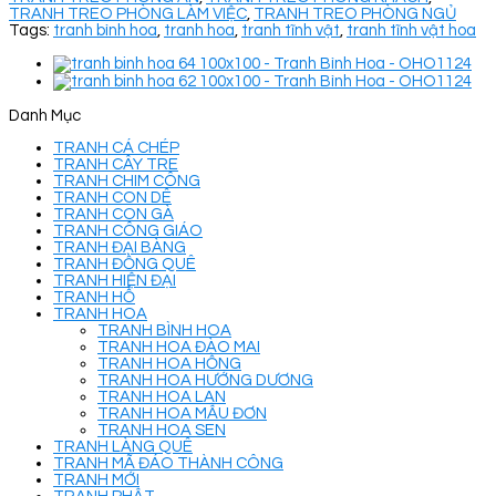
TRANH TREO PHÒNG LÀM VIỆC
,
TRANH TREO PHÒNG NGỦ
Tags:
tranh bình hoa
,
tranh hoa
,
tranh tĩnh vật
,
tranh tĩnh vật hoa
Danh Mục
TRANH CÁ CHÉP
TRANH CÂY TRE
TRANH CHIM CÔNG
TRANH CON DÊ
TRANH CON GÀ
TRANH CÔNG GIÁO
TRANH ĐẠI BÀNG
TRANH ĐỒNG QUÊ
TRANH HIỆN ĐẠI
TRANH HỔ
TRANH HOA
TRANH BÌNH HOA
TRANH HOA ĐÀO MAI
TRANH HOA HỒNG
TRANH HOA HƯỚNG DƯƠNG
TRANH HOA LAN
TRANH HOA MẪU ĐƠN
TRANH HOA SEN
TRANH LÀNG QUÊ
TRANH MÃ ĐÁO THÀNH CÔNG
TRANH MỚI