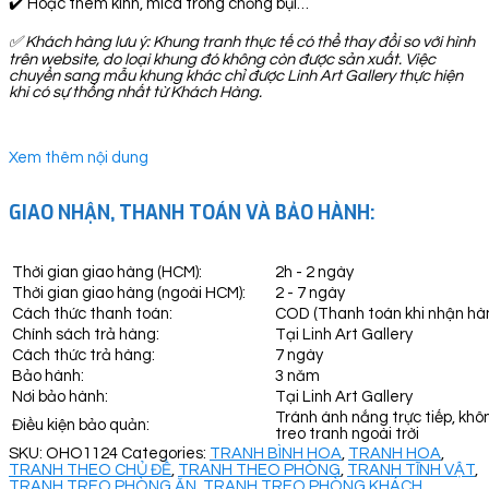
✔️ Hoặc thêm kính, mica trong chống bụi…
✅
Khách hàng lưu ý: Khung tranh thực tế có thể thay đổi so với hình
trên website, do loại khung đó không còn được sản xuất. Việc
chuyển sang mẫu khung khác chỉ được Linh Art Gallery thực hiện
khi có sự thống nhất từ Khách Hàng.
Xem thêm nội dung
GIAO NHẬN, THANH TOÁN VÀ BẢO HÀNH:
Thời gian giao hàng (HCM):
2h - 2 ngày
Thời gian giao hàng (ngoài HCM):
2 - 7 ngày
Cách thức thanh toán:
COD (Thanh toán khi nhận hà
Chính sách trả hàng:
Tại Linh Art Gallery
Cách thức trả hàng:
7 ngày
Bảo hành:
3 năm
Nơi bảo hành:
Tại Linh Art Gallery
Tránh ánh nắng trực tiếp, khô
Điều kiện bảo quản:
treo tranh ngoài trời
SKU:
OHO1124
Categories:
TRANH BÌNH HOA
,
TRANH HOA
,
TRANH THEO CHỦ ĐỀ
,
TRANH THEO PHÒNG
,
TRANH TĨNH VẬT
,
TRANH TREO PHÒNG ĂN
,
TRANH TREO PHÒNG KHÁCH
,