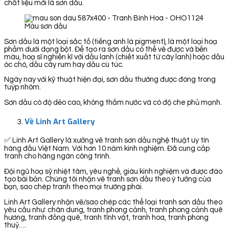
chất liệu mới là sơn dầu.
Màu sơn dầu
Sơn dầu là một loại sắc tố (tiếng anh là pigment), là một loại hoạ
phẩm dưới dạng bột. Để tạo ra sơn dầu có thể vẽ được và bền
màu, hoạ sĩ nghiền kĩ với dầu lanh (chiết xuất từ cây lanh) hoặc dầu
óc chó, dầu cây rum hay dầu cù túc.
Ngày nay với kỹ thuật hiện đại, sơn dầu thường được đóng trong
tuýp nhôm.
Sơn dầu có độ dẻo cao, không thấm nước và có độ che phủ mạnh.
Về Linh Art Gallery
✅ Linh Art Gallery là xưởng vẽ tranh sơn dầu nghệ thuật uy tín
hàng đầu Việt Nam. Với hơn 10 năm kinh nghiệm. Đã cung cấp
tranh cho hàng ngàn công trình.
Đội ngũ hoạ sỹ nhiệt tâm, yêu nghề, giàu kinh nghiệm và được đào
tạo bài bản. Chúng tôi nhận vẽ tranh sơn dầu theo ý tưởng của
bạn, sao chép tranh theo mọi trường phái.
Linh Art Gallery nhận vẽ/sao chép các thể loại tranh sơn dầu theo
yêu cầu như: chân dung, tranh phong cảnh, tranh phong cảnh quê
hương, tranh đồng quê, tranh tĩnh vật, tranh hoa, tranh phong
thuỷ….