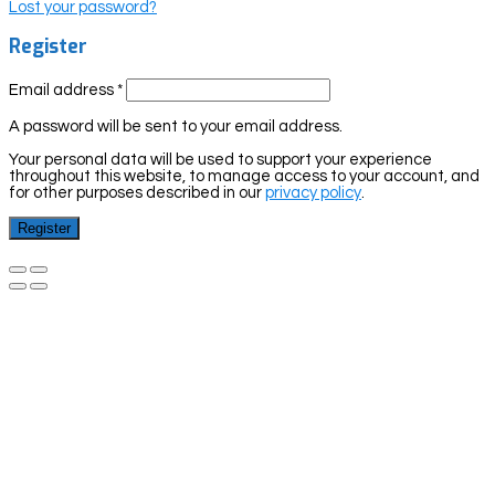
Lost your password?
Register
Email address
*
A password will be sent to your email address.
Your personal data will be used to support your experience
throughout this website, to manage access to your account, and
for other purposes described in our
privacy policy
.
Register