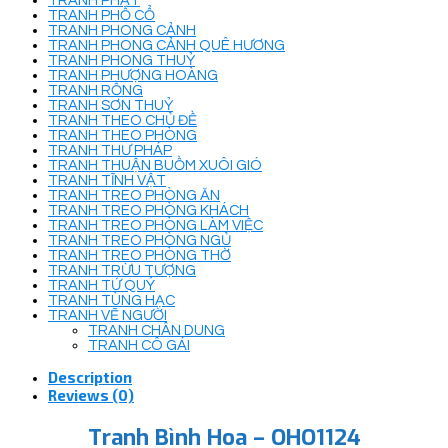
TRANH PHẬT
TRANH PHỐ CỔ
TRANH PHONG CẢNH
TRANH PHONG CẢNH QUÊ HƯƠNG
TRANH PHONG THUỶ
TRANH PHƯỢNG HOÀNG
TRANH RỒNG
TRANH SƠN THUỶ
TRANH THEO CHỦ ĐỀ
TRANH THEO PHÒNG
TRANH THƯ PHÁP
TRANH THUẬN BUỒM XUÔI GIÓ
TRANH TĨNH VẬT
TRANH TREO PHÒNG ĂN
TRANH TREO PHÒNG KHÁCH
TRANH TREO PHÒNG LÀM VIỆC
TRANH TREO PHÒNG NGỦ
TRANH TREO PHÒNG THỜ
TRANH TRỪU TƯỢNG
TRANH TỨ QUÝ
TRANH TÙNG HẠC
TRANH VẼ NGƯỜI
TRANH CHÂN DUNG
TRANH CÔ GÁI
Description
Reviews (0)
Tranh Bình Hoa – OHO1124