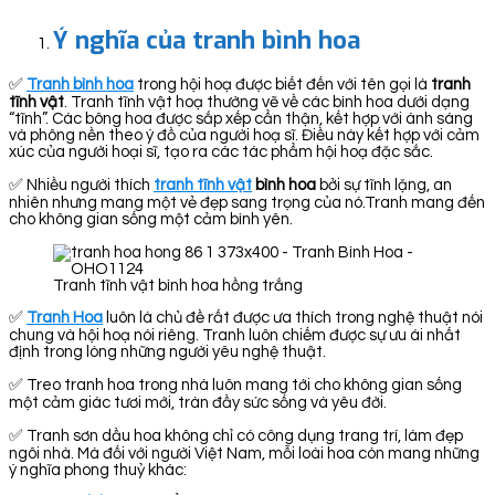
Ý nghĩa của tranh bình hoa
✅
Tranh bình hoa
trong hội hoạ được biết đến với tên gọi là
tranh
tĩnh vật
. Tranh tĩnh vật hoạ thường vẽ về các bình hoa dưới dạng
“tĩnh”. Các bông hoa được sắp xếp cẩn thận, kết hợp với ánh sáng
và phông nền theo ý đồ của người hoạ sĩ. Điều này kết hợp với cảm
xúc của người hoại sĩ, tạo ra các tác phẩm hội hoạ đặc sắc.
✅ Nhiều người thích
tranh tĩnh vật
bình hoa
bởi sự tĩnh lặng, an
nhiên nhưng mang một vẻ đẹp sang trọng của nó.Tranh mang đến
cho không gian sống một cảm bình yên.
Tranh tĩnh vật bình hoa hồng trắng
✅
Tranh Hoa
luôn là chủ đề rất được ưa thích trong nghệ thuật nói
chung và hội hoạ nói riêng. Tranh luôn chiếm được sự ưu ái nhất
định trong lòng những người yêu nghệ thuật.
✅ Treo tranh hoa trong nhà luôn mang tới cho không gian sống
một cảm giác tươi mới, tràn đầy sức sống và yêu đời.
✅ Tranh sơn dầu hoa không chỉ có công dụng trang trí, làm đẹp
ngôi nhà. Mà đối với người Việt Nam, mỗi loài hoa còn mang những
ý nghĩa phong thuỷ khác: