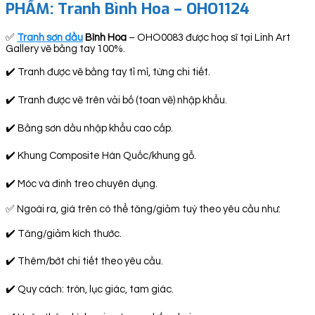
PHẨM:
Tranh Bình Hoa – OHO1124
✅
Tranh sơn dầu
Bình Hoa
– OHO0083 được hoạ sĩ tại Linh Art
Gallery vẽ bằng tay 100%.
✔️ Tranh được vẽ bằng tay tỉ mỉ, từng chi tiết.
✔️ Tranh được vẽ trên vải bố (toan vẽ) nhập khẩu.
✔️ Bằng sơn dầu nhập khẩu cao cấp.
✔️ Khung Composite Hàn Quốc/khung gỗ.
✔️ Móc và đinh treo chuyên dụng.
✅ Ngoài ra, giá trên có thể tăng/giảm tuỳ theo yêu cầu như:
✔️ Tăng/giảm kích thước.
✔️ Thêm/bớt chi tiết theo yêu cầu.
✔️ Quy cách: tròn, lục giác, tam giác.