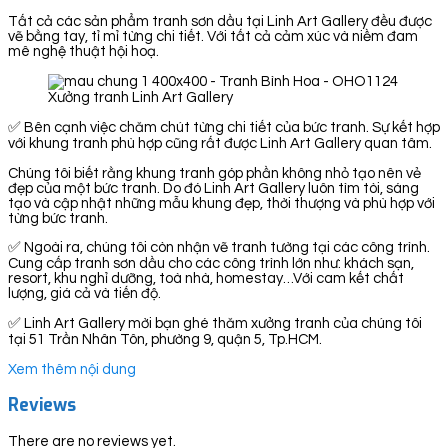
Tất cả các sản phẩm tranh sơn dầu tại Linh Art Gallery đều được
vẽ bằng tay, tỉ mỉ từng chi tiết. Với tất cả cảm xúc và niềm đam
mê nghệ thuật hội hoạ.
Xưởng tranh Linh Art Gallery
✅ Bên cạnh việc chăm chút từng chi tiết của bức tranh. Sự kết hợp
với khung tranh phù hợp cũng rất được Linh Art Gallery quan tâm.
Chúng tôi biết rằng khung tranh góp phần không nhỏ tạo nên vẻ
đẹp của một bức tranh. Do đó Linh Art Gallery luôn tìm tòi, sáng
tạo và cập nhật những mẫu khung đẹp, thời thượng và phù hợp với
từng bức tranh.
✅ Ngoài ra, chúng tôi còn nhận vẽ tranh tường tại các công trình.
Cung cấp tranh sơn dầu cho các công trình lớn như: khách sạn,
resort, khu nghỉ dưỡng, toà nhà, homestay…Với cam kết chất
lượng, giá cả và tiến độ.
✅ Linh Art Gallery mời bạn ghé thăm xưởng tranh của chúng tôi
tại 51 Trần Nhân Tôn, phường 9, quận 5, Tp.HCM.
Xem thêm nội dung
Reviews
There are no reviews yet.