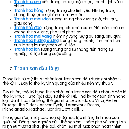
Tranh hoa sen
biểu trưng cho sự mộc mạc, thanh tịnh và an
nhiên.
Tranh hoa hồng
tượng trưng cho tình yêu. Nhưng trong
phong thuỷ lại là sự bình an, may mắn.
Tranh hoa mẫu đơn
tượng trưng cho vương giả, phú quý,
giàu sang.
Tranh hoa đào
tượng trưng cho mùa xuân. Một năm mới an
khang thịnh vượng, phát tài phát lộc.
Tranh hoa mai vàng
:
niềm hy vọng. Sự giàu sang, phú quý.
Tranh hoa hướng dương
: Lòng trung thành, tình thần tích
cực. Mang lại may mắn và tài lộc.
Tranh hoa lan
tượng trưng cho sự thăng tiến trong sự
nghiệp, tài lộc trong cuộc sống.
…
Tranh sơn dầu là gì
Trong lịch sử mỹ thuật nhân loại, tranh sơn dầu được ghi nhận từ
thế kỷ 11. Đây là thời kỳ vinh quang của nhiều nền mỹ thuật.
Tuy nhiên, thời kỳ hưng thịnh nhất của tranh sơn dầu phải kể đến là
thời kỳ Phục Hưng (bắt đầu từ thế kỷ 14). Thời kỳ này sản sinh hàng
loạt danh hoạ nổi tiếng thế giới như: Leonardo da Vinci, Pieter
Bruegel the Elder, Jan van Eyck, Hieronymus Bosch,
Michelangelo, Raphael, Sandro Botticelli,…
Trong giai đoạn này các hoạ sỹ đã học tập những tinh hoa của
quá khứ. Đồng thời nghiên cứu, thể nghiệm, khám phá và sáng tạo
ra nhiều trường phái, thể loại, chất liệu mới. Góp phần hoàn thiện