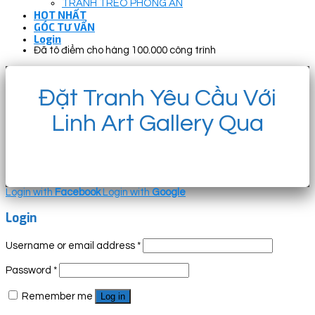
TRANH TREO PHÒNG ĂN
HOT NHẤT
GÓC TƯ VẤN
Login
Đã tô điểm cho hàng 100.000 công trình
Đặt Tranh Yêu Cầu Với
Linh Art Gallery Qua
Login with
Facebook
Login with
Google
Login
Username or email address
*
Password
*
Remember me
Log in