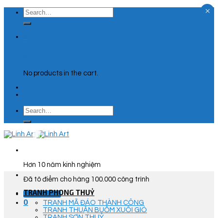
×
Skip
Search
to
for:
content
0
Cart
No products in the cart.
Search
for:
Hơn 10 năm kinh nghiệm
Đã tô điểm cho hàng 100.000 công trình
TRANH PHONG THUỶ
Góc Tư Vấn
0
TRANH MÃ ĐÁO THÀNH CÔNG
TRANH THUẬN BUỒM XUÔI GIÓ
TRANH SƠN THUỶ