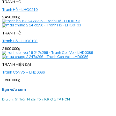
TRANH HỔ
Tranh Hổ – LHO0210
2.450.000
₫
TRANH HỔ
Tranh Hổ – LHO0193
2.800.000
₫
TRANH HIỆN ĐẠI
Tranh Con Voi – LHD0086
1.800.000
₫
Bạn vừa xem
Địa chỉ: 51 Trần Nhân Tôn, P.9, Q.5, TP. HCM