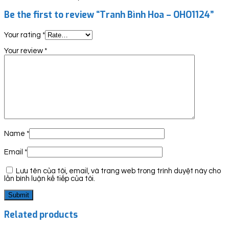
Be the first to review “Tranh Bình Hoa – OHO1124”
Your rating
*
Your review
*
Name
*
Email
*
Lưu tên của tôi, email, và trang web trong trình duyệt này cho
lần bình luận kế tiếp của tôi.
Related products