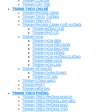
TRANH CON GÀ
TRANH CÂY TRE
TRANH THEO CHỦ ĐỀ
TRANH PHONG CẢNH
TRANH TRỪU TƯỢNG
TRANH TĨNH VẬT
TRANH PHONG CẢNH QUÊ HƯƠNG
TRANH ĐỒNG QUÊ
TRANH PHỐ CỔ
TRANH HOA
TRANH HOA SEN
TRANH HOA MẪU ĐƠN
TRANH HOA ĐÀO MAI
TRANH HOA HỒNG
TRANH HOA HƯỚNG DƯƠNG
TRANH BÌNH HOA
TRANH HOA LAN
TRANH VẼ NGƯỜI
TRANH CHÂN DUNG
TRANH CÔ GÁI
TRANH CÔNG GIÁO
TRANH PHẬT
TRANH HIỆN ĐẠI
TRANH THEO PHÒNG
TRANH TREO PHÒNG KHÁCH
TRANH TREO PHÒNG LÀM VIỆC
TRANH TREO PHÒNG NGỦ
TRANH TREO PHÒNG THỜ