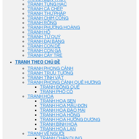
TRANH TÙNG HẠC
TRANH CÁ CHÉP
TRANH THƯ PHÁP
TRANH CHIM CÔNG
TRANH RỒNG
TRANH PHƯỢNG HOÀNG
TRANH HỔ
TRANH TỨ QUÝ
TRANH ĐẠI BÀNG
TRANH CON DÊ
TRANH CON GÀ
TRANH CÂY TRE
TRANH THEO CHỦ ĐỀ
TRANH PHONG CẢNH
TRANH TRỪU TƯỢNG
TRANH TĨNH VẬT
TRANH PHONG CẢNH QUÊ HƯƠNG
TRANH ĐỒNG QUÊ
TRANH PHỐ CỔ
TRANH HOA
TRANH HOA SEN
TRANH HOA MẪU ĐƠN
TRANH HOA ĐÀO MAI
TRANH HOA HỒNG
TRANH HOA HƯỚNG DƯƠNG
TRANH BÌNH HOA
TRANH HOA LAN
TRANH VẼ NGƯỜI
TRANH CHÂN DUNG