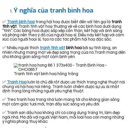
Ý nghĩa của tranh bình hoa
✅
Tranh bình hoa
trong hội hoạ được biết đến với tên gọi là
tranh
tĩnh vật
. Tranh tĩnh vật hoạ thường vẽ về các bình hoa dưới dạng
“tĩnh”. Các bông hoa được sắp xếp cẩn thận, kết hợp với ánh sáng
và phông nền theo ý đồ của người hoạ sĩ. Điều này kết hợp với cảm
xúc của người hoại sĩ, tạo ra các tác phẩm hội hoạ đặc sắc.
✅ Nhiều người thích
tranh tĩnh vật
bình hoa
bởi sự tĩnh lặng, an
nhiên nhưng mang một vẻ đẹp sang trọng của nó.Tranh mang đến
cho không gian sống một cảm bình yên.
Tranh tĩnh vật bình hoa hồng trắng
✅
Tranh Hoa
luôn là chủ đề rất được ưa thích trong nghệ thuật nói
chung và hội hoạ nói riêng. Tranh luôn chiếm được sự ưu ái nhất
định trong lòng những người yêu nghệ thuật.
✅ Treo tranh hoa trong nhà luôn mang tới cho không gian sống
một cảm giác tươi mới, tràn đầy sức sống và yêu đời.
✅ Tranh sơn dầu hoa không chỉ có công dụng trang trí, làm đẹp
ngôi nhà. Mà đối với người Việt Nam, mỗi loài hoa còn mang những
ý nghĩa phong thuỷ khác: