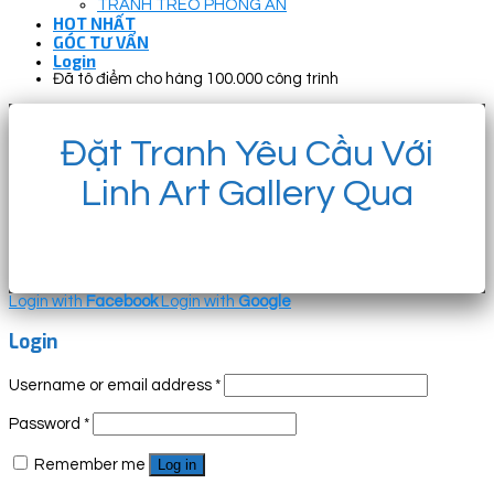
TRANH TREO PHÒNG ĂN
HOT NHẤT
GÓC TƯ VẤN
Login
Đã tô điểm cho hàng 100.000 công trình
Đặt Tranh Yêu Cầu Với
Linh Art Gallery Qua
Login with
Facebook
Login with
Google
Login
Username or email address
*
Password
*
Remember me
Log in