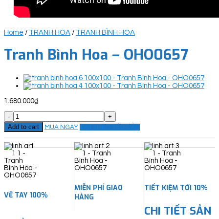
Home
/
TRANH HOA
/
TRANH BÌNH HOA
Tranh Bình Hoa – OHO0657
1.680.000
₫
Tranh
Bình
Add to cart
MUA NGAY
ĐẶT THEO YÊU CẦU
Hoa
-
OHO0657
quantity
MIỄN PHÍ GIAO
TIẾT KIỆM TỚI 10%
VẼ TAY 100%
HÀNG
CHI TIẾT SẢN