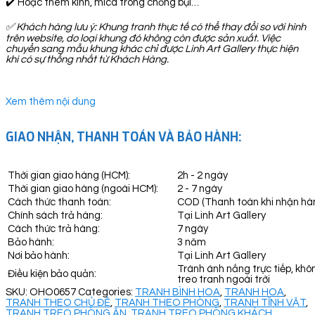
✔️ Hoặc thêm kính, mica trong chống bụi…
✅
Khách hàng lưu ý: Khung tranh thực tế có thể thay đổi so với hình
trên website, do loại khung đó không còn được sản xuất. Việc
chuyển sang mẫu khung khác chỉ được Linh Art Gallery thực hiện
khi có sự thống nhất từ Khách Hàng.
Xem thêm nội dung
GIAO NHẬN, THANH TOÁN VÀ BẢO HÀNH:
Thời gian giao hàng (HCM):
2h - 2 ngày
Thời gian giao hàng (ngoài HCM):
2 - 7 ngày
Cách thức thanh toán:
COD (Thanh toán khi nhận hà
Chính sách trả hàng:
Tại Linh Art Gallery
Cách thức trả hàng:
7 ngày
Bảo hành:
3 năm
Nơi bảo hành:
Tại Linh Art Gallery
Tránh ánh nắng trực tiếp, khô
Điều kiện bảo quản:
treo tranh ngoài trời
SKU:
OHO0657
Categories:
TRANH BÌNH HOA
,
TRANH HOA
,
TRANH THEO CHỦ ĐỀ
,
TRANH THEO PHÒNG
,
TRANH TĨNH VẬT
,
TRANH TREO PHÒNG ĂN
,
TRANH TREO PHÒNG KHÁCH
,