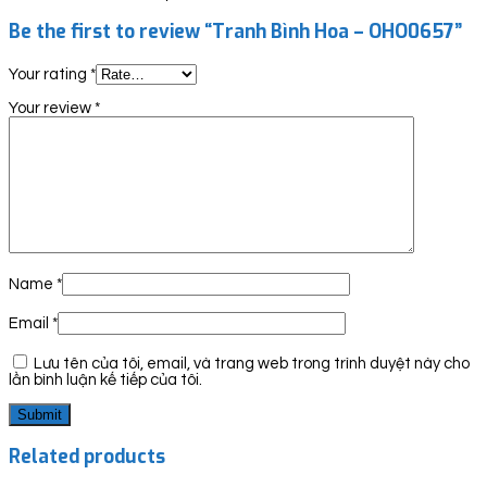
Be the first to review “Tranh Bình Hoa – OHO0657”
Your rating
*
Your review
*
Name
*
Email
*
Lưu tên của tôi, email, và trang web trong trình duyệt này cho
lần bình luận kế tiếp của tôi.
Related products