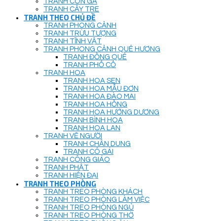
TRANH CON GÀ
TRANH CÂY TRE
TRANH THEO CHỦ ĐỀ
TRANH PHONG CẢNH
TRANH TRỪU TƯỢNG
TRANH TĨNH VẬT
TRANH PHONG CẢNH QUÊ HƯƠNG
TRANH ĐỒNG QUÊ
TRANH PHỐ CỔ
TRANH HOA
TRANH HOA SEN
TRANH HOA MẪU ĐƠN
TRANH HOA ĐÀO MAI
TRANH HOA HỒNG
TRANH HOA HƯỚNG DƯƠNG
TRANH BÌNH HOA
TRANH HOA LAN
TRANH VẼ NGƯỜI
TRANH CHÂN DUNG
TRANH CÔ GÁI
TRANH CÔNG GIÁO
TRANH PHẬT
TRANH HIỆN ĐẠI
TRANH THEO PHÒNG
TRANH TREO PHÒNG KHÁCH
TRANH TREO PHÒNG LÀM VIỆC
TRANH TREO PHÒNG NGỦ
TRANH TREO PHÒNG THỜ