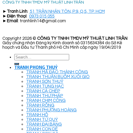
CÔNG TY TNHH TMDV MỸ THUẬT LINH TRẦN
►
Tranh Linh
:
51 TRẦN NHÂN TÔN, P.9, Q.5, TP. HCM
►
Điện thoại
:
0973 015 055
►
Email
: tranhlinh14@gmail.com
Copyright 2026 ©
CÔNG TY TNHH TMDV MỸ THUẬT LINH TRẦN
Giấy chứng nhận Đăng ký Kinh doanh số 0315634384 do Sở Kế
hoạch và Đầu tư Thành phố Hồ Chí Minh cấp ngày 19/04/2019
Search
for:
TRANH PHONG THUỶ
TRANH MÃ ĐÁO THÀNH CÔNG
TRANH THUẬN BUỒM XUÔI GIÓ
TRANH SƠN THUỶ
TRANH TÙNG HẠC
TRANH CÁ CHÉP
TRANH THƯ PHÁP
TRANH CHIM CÔNG
TRANH RỒNG
TRANH PHƯỢNG HOÀNG
TRANH HỔ
TRANH TỨ QUÝ
TRANH ĐẠI BÀNG
TRANH CON DÊ