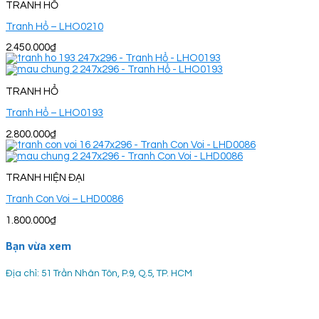
TRANH HỔ
Tranh Hổ – LHO0210
2.450.000
₫
TRANH HỔ
Tranh Hổ – LHO0193
2.800.000
₫
TRANH HIỆN ĐẠI
Tranh Con Voi – LHD0086
1.800.000
₫
Bạn vừa xem
Địa chỉ: 51 Trần Nhân Tôn, P.9, Q.5, TP. HCM