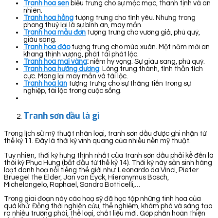
Tranh hoa sen
biểu trưng cho sự mộc mạc, thanh tịnh và an
nhiên.
Tranh hoa hồng
tượng trưng cho tình yêu. Nhưng trong
phong thuỷ lại là sự bình an, may mắn.
Tranh hoa mẫu đơn
tượng trưng cho vương giả, phú quý,
giàu sang.
Tranh hoa đào
tượng trưng cho mùa xuân. Một năm mới an
khang thịnh vượng, phát tài phát lộc.
Tranh hoa mai vàng
:
niềm hy vọng. Sự giàu sang, phú quý.
Tranh hoa hướng dương
: Lòng trung thành, tình thần tích
cực. Mang lại may mắn và tài lộc.
Tranh hoa lan
tượng trưng cho sự thăng tiến trong sự
nghiệp, tài lộc trong cuộc sống.
…
Tranh sơn dầu là gì
Trong lịch sử mỹ thuật nhân loại, tranh sơn dầu được ghi nhận từ
thế kỷ 11. Đây là thời kỳ vinh quang của nhiều nền mỹ thuật.
Tuy nhiên, thời kỳ hưng thịnh nhất của tranh sơn dầu phải kể đến là
thời kỳ Phục Hưng (bắt đầu từ thế kỷ 14). Thời kỳ này sản sinh hàng
loạt danh hoạ nổi tiếng thế giới như: Leonardo da Vinci, Pieter
Bruegel the Elder, Jan van Eyck, Hieronymus Bosch,
Michelangelo, Raphael, Sandro Botticelli,…
Trong giai đoạn này các hoạ sỹ đã học tập những tinh hoa của
quá khứ. Đồng thời nghiên cứu, thể nghiệm, khám phá và sáng tạo
ra nhiều trường phái, thể loại, chất liệu mới. Góp phần hoàn thiện