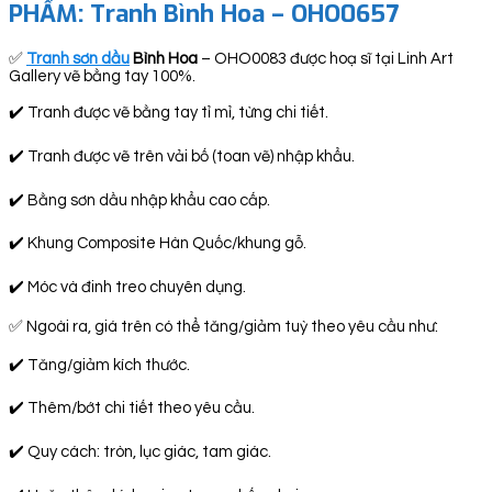
PHẨM:
Tranh Bình Hoa – OHO0657
✅
Tranh sơn dầu
Bình Hoa
– OHO0083 được hoạ sĩ tại Linh Art
Gallery vẽ bằng tay 100%.
✔️ Tranh được vẽ bằng tay tỉ mỉ, từng chi tiết.
✔️ Tranh được vẽ trên vải bố (toan vẽ) nhập khẩu.
✔️ Bằng sơn dầu nhập khẩu cao cấp.
✔️ Khung Composite Hàn Quốc/khung gỗ.
✔️ Móc và đinh treo chuyên dụng.
✅ Ngoài ra, giá trên có thể tăng/giảm tuỳ theo yêu cầu như:
✔️ Tăng/giảm kích thước.
✔️ Thêm/bớt chi tiết theo yêu cầu.
✔️ Quy cách: tròn, lục giác, tam giác.