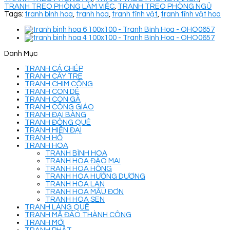
TRANH TREO PHÒNG LÀM VIỆC
,
TRANH TREO PHÒNG NGỦ
Tags:
tranh bình hoa
,
tranh hoa
,
tranh tĩnh vật
,
tranh tĩnh vật hoa
Danh Mục
TRANH CÁ CHÉP
TRANH CÂY TRE
TRANH CHIM CÔNG
TRANH CON DÊ
TRANH CON GÀ
TRANH CÔNG GIÁO
TRANH ĐẠI BÀNG
TRANH ĐỒNG QUÊ
TRANH HIỆN ĐẠI
TRANH HỔ
TRANH HOA
TRANH BÌNH HOA
TRANH HOA ĐÀO MAI
TRANH HOA HỒNG
TRANH HOA HƯỚNG DƯƠNG
TRANH HOA LAN
TRANH HOA MẪU ĐƠN
TRANH HOA SEN
TRANH LÀNG QUÊ
TRANH MÃ ĐÁO THÀNH CÔNG
TRANH MỚI