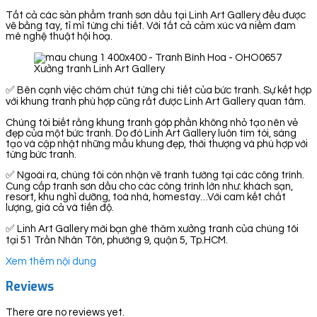
Tất cả các sản phẩm tranh sơn dầu tại Linh Art Gallery đều được
vẽ bằng tay, tỉ mỉ từng chi tiết. Với tất cả cảm xúc và niềm đam
mê nghệ thuật hội hoạ.
Xưởng tranh Linh Art Gallery
✅ Bên cạnh việc chăm chút từng chi tiết của bức tranh. Sự kết hợp
với khung tranh phù hợp cũng rất được Linh Art Gallery quan tâm.
Chúng tôi biết rằng khung tranh góp phần không nhỏ tạo nên vẻ
đẹp của một bức tranh. Do đó Linh Art Gallery luôn tìm tòi, sáng
tạo và cập nhật những mẫu khung đẹp, thời thượng và phù hợp với
từng bức tranh.
✅ Ngoài ra, chúng tôi còn nhận vẽ tranh tường tại các công trình.
Cung cấp tranh sơn dầu cho các công trình lớn như: khách sạn,
resort, khu nghỉ dưỡng, toà nhà, homestay…Với cam kết chất
lượng, giá cả và tiến độ.
✅ Linh Art Gallery mời bạn ghé thăm xưởng tranh của chúng tôi
tại 51 Trần Nhân Tôn, phường 9, quận 5, Tp.HCM.
Xem thêm nội dung
Reviews
There are no reviews yet.