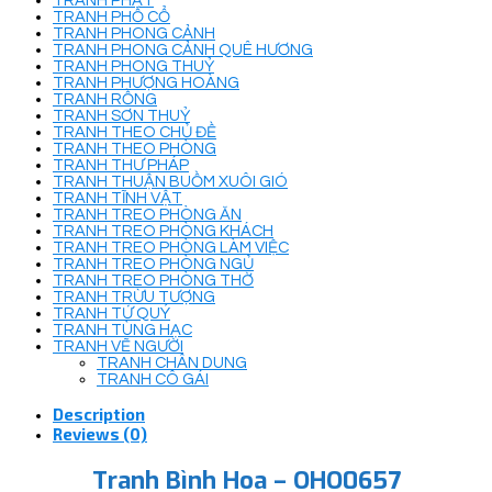
TRANH PHẬT
TRANH PHỐ CỔ
TRANH PHONG CẢNH
TRANH PHONG CẢNH QUÊ HƯƠNG
TRANH PHONG THUỶ
TRANH PHƯỢNG HOÀNG
TRANH RỒNG
TRANH SƠN THUỶ
TRANH THEO CHỦ ĐỀ
TRANH THEO PHÒNG
TRANH THƯ PHÁP
TRANH THUẬN BUỒM XUÔI GIÓ
TRANH TĨNH VẬT
TRANH TREO PHÒNG ĂN
TRANH TREO PHÒNG KHÁCH
TRANH TREO PHÒNG LÀM VIỆC
TRANH TREO PHÒNG NGỦ
TRANH TREO PHÒNG THỜ
TRANH TRỪU TƯỢNG
TRANH TỨ QUÝ
TRANH TÙNG HẠC
TRANH VẼ NGƯỜI
TRANH CHÂN DUNG
TRANH CÔ GÁI
Description
Reviews (0)
Tranh Bình Hoa – OHO0657