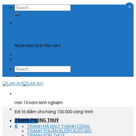
×
Skip
Search
to
for:
content
0
Cart
No products in the cart.
Search
for:
Hơn 10 năm kinh nghiệm
Đã tô điểm cho hàng 100.000 công trình
TRANH PHONG THUỶ
Góc Tư Vấn
0
TRANH MÃ ĐÁO THÀNH CÔNG
TRANH THUẬN BUỒM XUÔI GIÓ
TRANH SƠN THUỶ