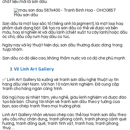
chất liệu mới là sơn dầu.
Màu sơn dầu
Sơn dầu là một loại sắc tố (tiếng anh là pigment), là một loại hoạ
phẩm dưới dạng bột. Để tạo ra sơn dầu có thể vẽ được và bền
màu, hoạ sĩ nghiền kĩ với dầu lanh (chiết xuất từ cây lanh) hoặc dầu
óc chó, dầu cây rum hay dầu cù túc.
Ngày nay với kỹ thuật hiện đại, sơn dầu thường được đóng trong
tuýp nhôm.
Sơn dầu có độ dẻo cao, không thấm nước và có độ che phủ mạnh.
Về Linh Art Gallery
✅ Linh Art Gallery là xưởng vẽ tranh sơn dầu nghệ thuật uy tín
hàng đầu Việt Nam. Với hơn 10 năm kinh nghiệm. Đã cung cấp
tranh cho hàng ngàn công trình.
Đội ngũ hoạ sỹ nhiệt tâm, yêu nghề, giàu kinh nghiệm và được đào
tạo bài bản. Chúng tôi nhận vẽ tranh sơn dầu theo ý tưởng của
bạn, sao chép tranh theo mọi trường phái.
Linh Art Gallery nhận vẽ/sao chép các thể loại tranh sơn dầu theo
yêu cầu như: chân dung, tranh phong cảnh, tranh phong cảnh quê
hương, tranh đồng quê, tranh tĩnh vật, tranh hoa, tranh phong
thuỷ….