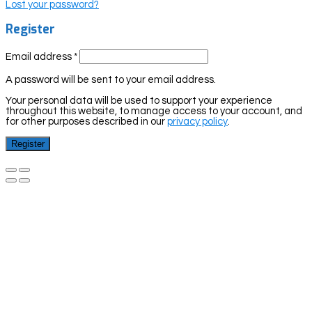
Lost your password?
Register
Email address
*
A password will be sent to your email address.
Your personal data will be used to support your experience
throughout this website, to manage access to your account, and
for other purposes described in our
privacy policy
.
Register