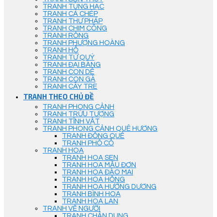
TRANH TÙNG HẠC
TRANH CÁ CHÉP
TRANH THƯ PHÁP
TRANH CHIM CÔNG
TRANH RỒNG
TRANH PHƯỢNG HOÀNG
TRANH HỔ
TRANH TỨ QUÝ
TRANH ĐẠI BÀNG
TRANH CON DÊ
TRANH CON GÀ
TRANH CÂY TRE
TRANH THEO CHỦ ĐỀ
TRANH PHONG CẢNH
TRANH TRỪU TƯỢNG
TRANH TĨNH VẬT
TRANH PHONG CẢNH QUÊ HƯƠNG
TRANH ĐỒNG QUÊ
TRANH PHỐ CỔ
TRANH HOA
TRANH HOA SEN
TRANH HOA MẪU ĐƠN
TRANH HOA ĐÀO MAI
TRANH HOA HỒNG
TRANH HOA HƯỚNG DƯƠNG
TRANH BÌNH HOA
TRANH HOA LAN
TRANH VẼ NGƯỜI
TRANH CHÂN DUNG