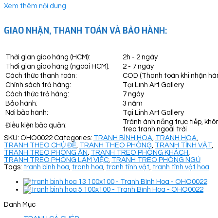
Xem thêm nội dung
GIAO NHẬN, THANH TOÁN VÀ BẢO HÀNH:
Thời gian giao hàng (HCM):
2h - 2 ngày
Thời gian giao hàng (ngoài HCM):
2 - 7 ngày
Cách thức thanh toán:
COD (Thanh toán khi nhận hà
Chính sách trả hàng:
Tại Linh Art Gallery
Cách thức trả hàng:
7 ngày
Bảo hành:
3 năm
Nơi bảo hành:
Tại Linh Art Gallery
Tránh ánh nắng trực tiếp, khô
Điều kiện bảo quản:
treo tranh ngoài trời
SKU:
OHO0022
Categories:
TRANH BÌNH HOA
,
TRANH HOA
,
TRANH THEO CHỦ ĐỀ
,
TRANH THEO PHÒNG
,
TRANH TĨNH VẬT
,
TRANH TREO PHÒNG ĂN
,
TRANH TREO PHÒNG KHÁCH
,
TRANH TREO PHÒNG LÀM VIỆC
,
TRANH TREO PHÒNG NGỦ
Tags:
tranh bình hoa
,
tranh hoa
,
tranh tĩnh vật
,
tranh tĩnh vật hoa
Danh Mục