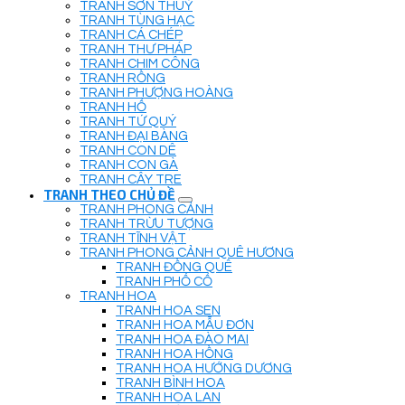
TRANH SƠN THUỶ
TRANH TÙNG HẠC
TRANH CÁ CHÉP
TRANH THƯ PHÁP
TRANH CHIM CÔNG
TRANH RỒNG
TRANH PHƯỢNG HOÀNG
TRANH HỔ
TRANH TỨ QUÝ
TRANH ĐẠI BÀNG
TRANH CON DÊ
TRANH CON GÀ
TRANH CÂY TRE
TRANH THEO CHỦ ĐỀ
TRANH PHONG CẢNH
TRANH TRỪU TƯỢNG
TRANH TĨNH VẬT
TRANH PHONG CẢNH QUÊ HƯƠNG
TRANH ĐỒNG QUÊ
TRANH PHỐ CỔ
TRANH HOA
TRANH HOA SEN
TRANH HOA MẪU ĐƠN
TRANH HOA ĐÀO MAI
TRANH HOA HỒNG
TRANH HOA HƯỚNG DƯƠNG
TRANH BÌNH HOA
TRANH HOA LAN