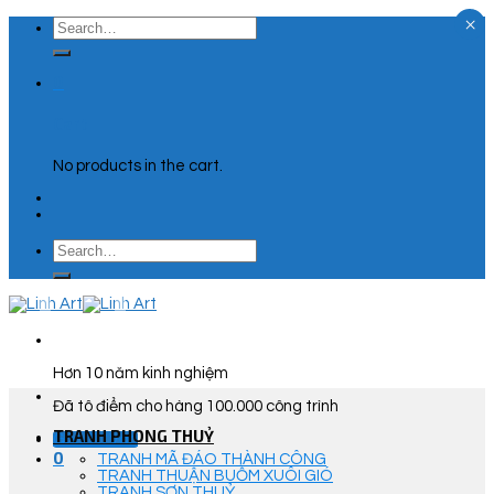
×
Skip
Search
to
for:
content
0
Cart
No products in the cart.
Search
for:
Hơn 10 năm kinh nghiệm
Đã tô điểm cho hàng 100.000 công trình
TRANH PHONG THUỶ
Góc Tư Vấn
0
TRANH MÃ ĐÁO THÀNH CÔNG
TRANH THUẬN BUỒM XUÔI GIÓ
TRANH SƠN THUỶ