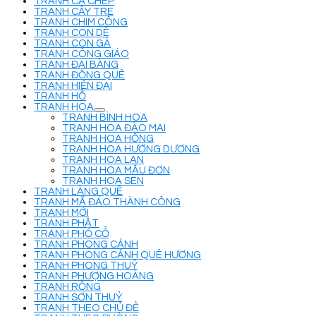
TRANH CÁ CHÉP
TRANH CÂY TRE
TRANH CHIM CÔNG
TRANH CON DÊ
TRANH CON GÀ
TRANH CÔNG GIÁO
TRANH ĐẠI BÀNG
TRANH ĐỒNG QUÊ
TRANH HIỆN ĐẠI
TRANH HỔ
TRANH HOA
TRANH BÌNH HOA
TRANH HOA ĐÀO MAI
TRANH HOA HỒNG
TRANH HOA HƯỚNG DƯƠNG
TRANH HOA LAN
TRANH HOA MẪU ĐƠN
TRANH HOA SEN
TRANH LÀNG QUÊ
TRANH MÃ ĐÁO THÀNH CÔNG
TRANH MỚI
TRANH PHẬT
TRANH PHỐ CỔ
TRANH PHONG CẢNH
TRANH PHONG CẢNH QUÊ HƯƠNG
TRANH PHONG THUỶ
TRANH PHƯỢNG HOÀNG
TRANH RỒNG
TRANH SƠN THUỶ
TRANH THEO CHỦ ĐỀ