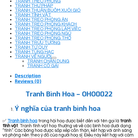
TRANH THEO PHÒNG
TRANH THƯ PHÁP
TRANH THUẬN BUỒM XUÔI GIÓ
TRANH TĨNH VẬT
TRANH TREO PHÒNG ĂN
TRANH TREO PHÒNG KHÁCH
TRANH TREO PHÒNG LÀM VIỆC
TRANH TREO PHÒNG NGỦ
TRANH TREO PHÒNG THỜ
TRANH TRỪU TƯỢNG
TRANH TỨ QUÝ
TRANH TÙNG HẠC
TRANH VẼ NGƯỜI
TRANH CHÂN DUNG
TRANH CÔ GÁI
Description
Reviews (0)
Tranh Bình Hoa – OHO0022
Ý nghĩa của tranh bình hoa
✅
Tranh bình hoa
trong hội hoạ được biết đến với tên gọi là
tranh
tĩnh vật
. Tranh tĩnh vật hoạ thường vẽ về các bình hoa dưới dạng
“tĩnh”. Các bông hoa được sắp xếp cẩn thận, kết hợp với ánh sáng
và phông nền theo ý đồ của người hoạ sĩ. Điều này kết hợp với cảm