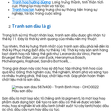
Tranh hoa hướng dương
: Lòng trung thành, tình thần tích
cực. Mang lại may mắn và tài lộc.
Tranh hoa lan
tượng trưng cho sự thăng tiến trong sự
nghiệp, tài lộc trong cuộc sống.
…
Tranh sơn dầu là gì
Trong lịch sử mỹ thuật nhân loại, tranh sơn dầu được ghi nhận từ
thế kỷ 11. Đây là thời kỳ vinh quang của nhiều nền mỹ thuật.
Tuy nhiên, thời kỳ hưng thịnh nhất của tranh sơn dầu phải kể đến là
thời kỳ Phục Hưng (bắt đầu từ thế kỷ 14). Thời kỳ này sản sinh hàng
loạt danh hoạ nổi tiếng thế giới như: Leonardo da Vinci, Pieter
Bruegel the Elder, Jan van Eyck, Hieronymus Bosch,
Michelangelo, Raphael, Sandro Botticelli,…
Trong giai đoạn này các hoạ sỹ đã học tập những tinh hoa của
quá khứ. Đồng thời nghiên cứu, thể nghiệm, khám phá và sáng tạo
ra nhiều trường phái, thể loại, chất liệu mới. Góp phần hoàn thiện
chất liệu mới là sơn dầu.
Màu sơn dầu
Sơn dầu là một loại sắc tố (tiếng anh là pigment), là một loại hoạ
phẩm dưới dạng bột. Để tạo ra sơn dầu có thể vẽ được và bền
màu, hoạ sĩ nghiền kĩ với dầu lanh (chiết xuất từ cây lanh) hoặc dầu
óc chó, dầu cây rum hay dầu cù túc.