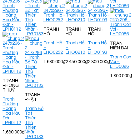
TRANH
TRANH
TRANH
HỔ
HỔ
HỔ
Tranh Hổ
Tranh Hổ
Tranh Hổ
TRANH
–
–
–
HIỆN ĐẠI
LHO0252
LHO0210
LHO0193
Tranh Con
1.680.000
₫
2.450.000
₫
2.800.000
₫
Voi –
LHD0086
1.800.000
₫
TRANH
PHONG
THUỶ
TRANH
Tranh
PHẬT
Phượng
Hoàng
Tranh Bồ
Hoa Mẫu
Tát
Đơn –
Thiên
LPH0112
Thủ
Thiên
1.680.000
₫
Nhãn –
LPG0133