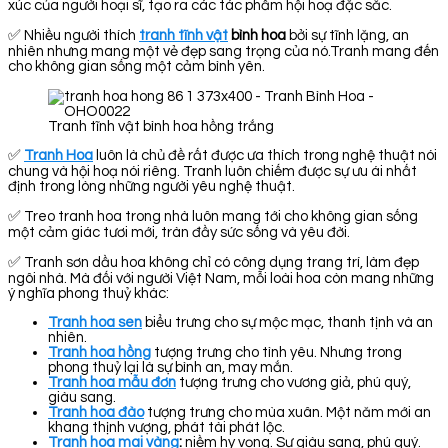
xúc của người hoại sĩ, tạo ra các tác phẩm hội hoạ đặc sắc.
✅ Nhiều người thích
tranh tĩnh vật
bình hoa
bởi sự tĩnh lặng, an
nhiên nhưng mang một vẻ đẹp sang trọng của nó.Tranh mang đến
cho không gian sống một cảm bình yên.
Tranh tĩnh vật bình hoa hồng trắng
✅
Tranh Hoa
luôn là chủ đề rất được ưa thích trong nghệ thuật nói
chung và hội hoạ nói riêng. Tranh luôn chiếm được sự ưu ái nhất
định trong lòng những người yêu nghệ thuật.
✅ Treo tranh hoa trong nhà luôn mang tới cho không gian sống
một cảm giác tươi mới, tràn đầy sức sống và yêu đời.
✅ Tranh sơn dầu hoa không chỉ có công dụng trang trí, làm đẹp
ngôi nhà. Mà đối với người Việt Nam, mỗi loài hoa còn mang những
ý nghĩa phong thuỷ khác:
Tranh hoa sen
biểu trưng cho sự mộc mạc, thanh tịnh và an
nhiên.
Tranh hoa hồng
tượng trưng cho tình yêu. Nhưng trong
phong thuỷ lại là sự bình an, may mắn.
Tranh hoa mẫu đơn
tượng trưng cho vương giả, phú quý,
giàu sang.
Tranh hoa đào
tượng trưng cho mùa xuân. Một năm mới an
khang thịnh vượng, phát tài phát lộc.
Tranh hoa mai vàng
:
niềm hy vọng. Sự giàu sang, phú quý.