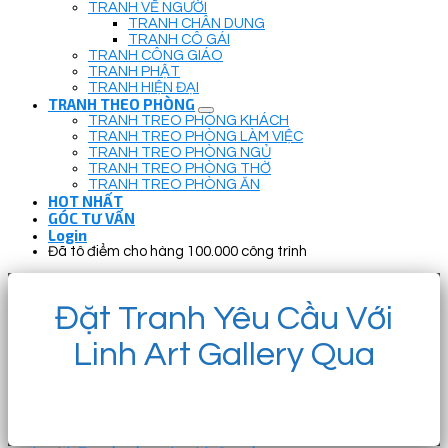
TRANH VẼ NGƯỜI
TRANH CHÂN DUNG
TRANH CÔ GÁI
TRANH CÔNG GIÁO
TRANH PHẬT
TRANH HIỆN ĐẠI
TRANH THEO PHÒNG
TRANH TREO PHÒNG KHÁCH
TRANH TREO PHÒNG LÀM VIỆC
TRANH TREO PHÒNG NGỦ
TRANH TREO PHÒNG THỜ
TRANH TREO PHÒNG ĂN
HOT NHẤT
GÓC TƯ VẤN
Login
Đã tô điểm cho hàng 100.000 công trình
Đặt Tranh Yêu Cầu Với
Linh Art Gallery Qua