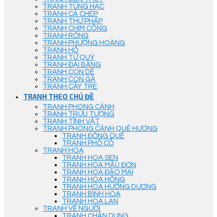
TRANH TÙNG HẠC
TRANH CÁ CHÉP
TRANH THƯ PHÁP
TRANH CHIM CÔNG
TRANH RỒNG
TRANH PHƯỢNG HOÀNG
TRANH HỔ
TRANH TỨ QUÝ
TRANH ĐẠI BÀNG
TRANH CON DÊ
TRANH CON GÀ
TRANH CÂY TRE
TRANH THEO CHỦ ĐỀ
TRANH PHONG CẢNH
TRANH TRỪU TƯỢNG
TRANH TĨNH VẬT
TRANH PHONG CẢNH QUÊ HƯƠNG
TRANH ĐỒNG QUÊ
TRANH PHỐ CỔ
TRANH HOA
TRANH HOA SEN
TRANH HOA MẪU ĐƠN
TRANH HOA ĐÀO MAI
TRANH HOA HỒNG
TRANH HOA HƯỚNG DƯƠNG
TRANH BÌNH HOA
TRANH HOA LAN
TRANH VẼ NGƯỜI
TRANH CHÂN DUNG