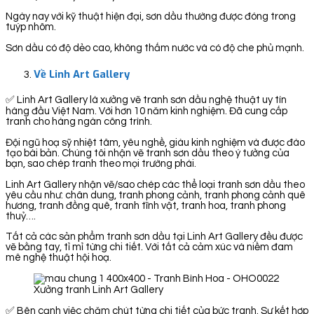
Ngày nay với kỹ thuật hiện đại, sơn dầu thường được đóng trong
tuýp nhôm.
Sơn dầu có độ dẻo cao, không thấm nước và có độ che phủ mạnh.
Về Linh Art Gallery
✅ Linh Art Gallery là xưởng vẽ tranh sơn dầu nghệ thuật uy tín
hàng đầu Việt Nam. Với hơn 10 năm kinh nghiệm. Đã cung cấp
tranh cho hàng ngàn công trình.
Đội ngũ hoạ sỹ nhiệt tâm, yêu nghề, giàu kinh nghiệm và được đào
tạo bài bản. Chúng tôi nhận vẽ tranh sơn dầu theo ý tưởng của
bạn, sao chép tranh theo mọi trường phái.
Linh Art Gallery nhận vẽ/sao chép các thể loại tranh sơn dầu theo
yêu cầu như: chân dung, tranh phong cảnh, tranh phong cảnh quê
hương, tranh đồng quê, tranh tĩnh vật, tranh hoa, tranh phong
thuỷ….
Tất cả các sản phẩm tranh sơn dầu tại Linh Art Gallery đều được
vẽ bằng tay, tỉ mỉ từng chi tiết. Với tất cả cảm xúc và niềm đam
mê nghệ thuật hội hoạ.
Xưởng tranh Linh Art Gallery
✅ Bên cạnh việc chăm chút từng chi tiết của bức tranh. Sự kết hợp