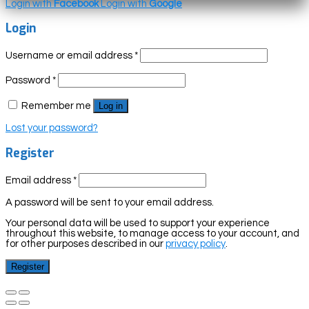
Login with
Facebook
Login with
Google
Login
Username or email address
*
Password
*
Remember me
Log in
Lost your password?
Register
Email address
*
A password will be sent to your email address.
Your personal data will be used to support your experience
throughout this website, to manage access to your account, and
for other purposes described in our
privacy policy
.
Register