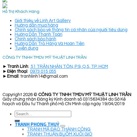
Hỗ Trợ Khách Hàng
Giới thiệu về Linh Art Gallery
Hướng dẫn mua hàng
Chính sách bảo vệ thông tin cá nhân của người tiêu dùng
Hướng Dẫn Thanh Toán
Chính sách bảo hành
Hướng Dẫn Trả Hàng Và Hoàn Tiền
Tuyển dụng
CÔNG TY TNHH TMDV MỸ THUẬT LINH TRẦN
►
Tranh Linh
:
51 TRẦN NHÂN TÔN, P.9, Q.5, TP. HCM
►
Điện thoại
:
0973 015 055
►
Email
: tranhlinh14@gmail.com
Copyright 2026 ©
CÔNG TY TNHH TMDV MỸ THUẬT LINH TRẦN
Giấy chứng nhận Đăng ký Kinh doanh số 0315634384 do Sở Kế
hoạch và Đầu tư Thành phố Hồ Chí Minh cấp ngày 19/04/2019
Search
for:
TRANH PHONG THUỶ
TRANH MÃ ĐÁO THÀNH CÔNG
TRANH THUẬN BUỒM XUÔI GIÓ