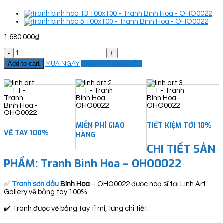
1.680.000
₫
Tranh
Bình
Add to cart
MUA NGAY
ĐẶT THEO YÊU CẦU
Hoa
-
OHO0022
quantity
MIỄN PHÍ GIAO
TIẾT KIỆM TỚI 10%
VẼ TAY 100%
HÀNG
CHI TIẾT SẢN
PHẨM:
Tranh Bình Hoa – OHO0022
✅
Tranh sơn dầu
Bình Hoa
– OHO0022 được hoạ sĩ tại Linh Art
Gallery vẽ bằng tay 100%.
✔️ Tranh được vẽ bằng tay tỉ mỉ, từng chi tiết.