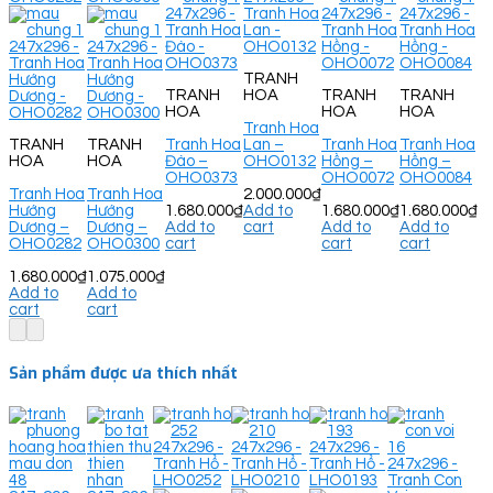
TRANH
TRANH
HOA
TRANH
TRANH
HOA
HOA
HOA
Tranh Hoa
Tranh Hoa
Lan –
Tranh Hoa
Tranh Hoa
TRANH
TRANH
Đào –
OHO0132
Hồng –
Hồng –
HOA
HOA
OHO0373
OHO0072
OHO0084
2.000.000
₫
Tranh Hoa
Tranh Hoa
1.680.000
₫
Add to
1.680.000
₫
1.680.000
₫
Hướng
Hướng
Add to
cart
Add to
Add to
Dương –
Dương –
cart
cart
cart
OHO0282
OHO0300
1.680.000
₫
1.075.000
₫
Add to
Add to
cart
cart
Sản phẩm được ưa thích nhất