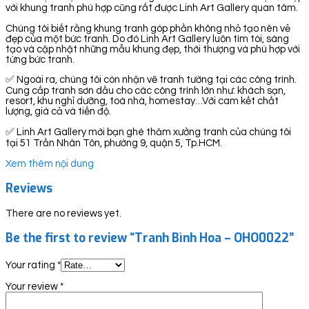
với khung tranh phù hợp cũng rất được Linh Art Gallery quan tâm.
Chúng tôi biết rằng khung tranh góp phần không nhỏ tạo nên vẻ
đẹp của một bức tranh. Do đó Linh Art Gallery luôn tìm tòi, sáng
tạo và cập nhật những mẫu khung đẹp, thời thượng và phù hợp với
từng bức tranh.
✅ Ngoài ra, chúng tôi còn nhận vẽ tranh tường tại các công trình.
Cung cấp tranh sơn dầu cho các công trình lớn như: khách sạn,
resort, khu nghỉ dưỡng, toà nhà, homestay…Với cam kết chất
lượng, giá cả và tiến độ.
✅ Linh Art Gallery mời bạn ghé thăm xưởng tranh của chúng tôi
tại 51 Trần Nhân Tôn, phường 9, quận 5, Tp.HCM.
Xem thêm nội dung
Reviews
There are no reviews yet.
Be the first to review “Tranh Bình Hoa – OHO0022”
Your rating
*
Your review
*