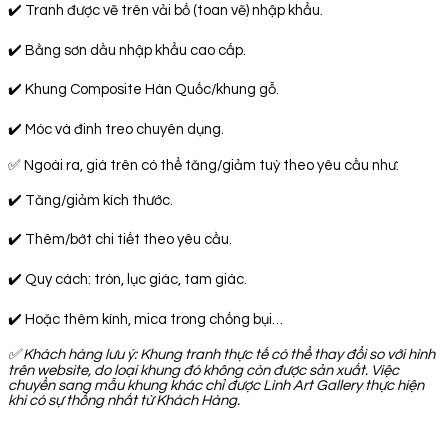
✔️ Tranh được vẽ trên vải bố (toan vẽ) nhập khẩu.
✔️ Bằng sơn dầu nhập khẩu cao cấp.
✔️ Khung Composite Hàn Quốc/khung gỗ.
✔️ Móc và đinh treo chuyên dụng.
✅ Ngoài ra, giá trên có thể tăng/giảm tuỳ theo yêu cầu như:
✔️ Tăng/giảm kích thước.
✔️ Thêm/bớt chi tiết theo yêu cầu.
✔️ Quy cách: tròn, lục giác, tam giác.
✔️ Hoặc thêm kính, mica trong chống bụi…
✅
Khách hàng lưu ý: Khung tranh thực tế có thể thay đổi so với hình
trên website, do loại khung đó không còn được sản xuất. Việc
chuyển sang mẫu khung khác chỉ được Linh Art Gallery thực hiện
khi có sự thống nhất từ Khách Hàng.