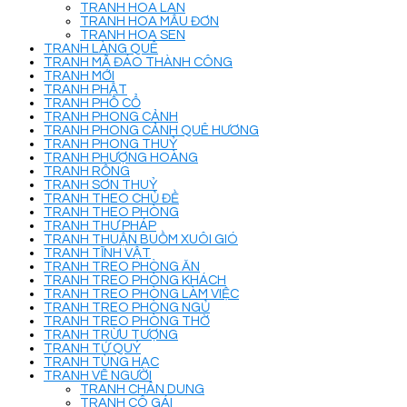
TRANH HOA LAN
TRANH HOA MẪU ĐƠN
TRANH HOA SEN
TRANH LÀNG QUÊ
TRANH MÃ ĐÁO THÀNH CÔNG
TRANH MỚI
TRANH PHẬT
TRANH PHỐ CỔ
TRANH PHONG CẢNH
TRANH PHONG CẢNH QUÊ HƯƠNG
TRANH PHONG THUỶ
TRANH PHƯỢNG HOÀNG
TRANH RỒNG
TRANH SƠN THUỶ
TRANH THEO CHỦ ĐỀ
TRANH THEO PHÒNG
TRANH THƯ PHÁP
TRANH THUẬN BUỒM XUÔI GIÓ
TRANH TĨNH VẬT
TRANH TREO PHÒNG ĂN
TRANH TREO PHÒNG KHÁCH
TRANH TREO PHÒNG LÀM VIỆC
TRANH TREO PHÒNG NGỦ
TRANH TREO PHÒNG THỜ
TRANH TRỪU TƯỢNG
TRANH TỨ QUÝ
TRANH TÙNG HẠC
TRANH VẼ NGƯỜI
TRANH CHÂN DUNG
TRANH CÔ GÁI