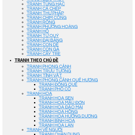
TRANH TÙNG HẠC
TRANH CÁ CHÉP
TRANH THƯ PHÁP
TRANH CHIM CÔNG
TRANH RỒNG
TRANH PHƯỢNG HOÀNG
TRANH HỔ
TRANH TỨ QUÝ
TRANH ĐẠI BÀNG
TRANH CON DÊ
TRANH CON GÀ
TRANH CÂY TRE
TRANH THEO CHỦ ĐỀ
TRANH PHONG CẢNH
TRANH TRỪU TƯỢNG
TRANH TĨNH VẬT
TRANH PHONG CẢNH QUÊ HƯƠNG
TRANH ĐỒNG QUÊ
TRANH PHỐ CỔ
TRANH HOA
TRANH HOA SEN
TRANH HOA MẪU ĐƠN
TRANH HOA ĐÀO MAI
TRANH HOA HỒNG
TRANH HOA HƯỚNG DƯƠNG
TRANH BÌNH HOA
TRANH HOA LAN
TRANH VẼ NGƯỜI
TRANH CHÂN DUNG