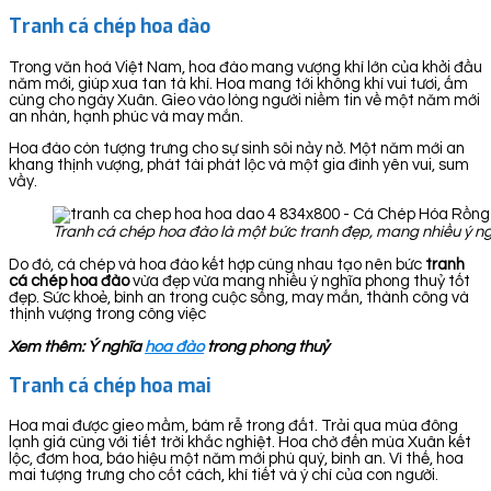
Tranh cá chép hoa đào
Trong văn hoá Việt Nam, hoa đào mang vượng khí lớn của khởi đầu
năm mới, giúp xua tan tà khí. Hoa mang tới không khí vui tươi, ấm
cúng cho ngày Xuân. Gieo vào lòng người niềm tin về một năm mới
an nhàn, hạnh phúc và may mắn.
Hoa đào còn tượng trưng cho sự sinh sôi nảy nở. Một năm mới an
khang thịnh vượng, phát tài phát lộc và một gia đình yên vui, sum
vầy.
Tranh cá chép hoa đào là một bức tranh đẹp, mang nhiều ý ng
Do đó, cá chép và hoa đào kết hợp cùng nhau tạo nên bức
tranh
cá chép hoa đào
vừa đẹp vừa mang nhiều ý nghĩa phong thuỷ tốt
đẹp. Sức khoẻ, bình an trong cuộc sống, may mắn, thành công và
thịnh vượng trong công việc
Xem thêm: Ý nghĩa
hoa đào
trong phong thuỷ
Tranh cá chép hoa mai
Hoa mai được gieo mầm, bám rễ trong đất. Trải qua mùa đông
lạnh giá cùng với tiết trời khắc nghiệt. Hoa chờ đến mùa Xuân kết
lộc, đơm hoa, báo hiệu một năm mới phú quý, bình an. Vì thế, hoa
mai tượng trưng cho cốt cách, khí tiết và ý chí của con người.