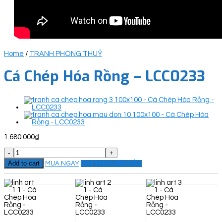
Home
/
TRANH PHONG THUỶ
Cá Chép Hóa Rồng – LCC0233
1.680.000
₫
Cá
Chép
Add to cart
MUA NGAY
ĐẶT THEO YÊU CẦU
Hóa
Rồng
-
LCC0233
quantity