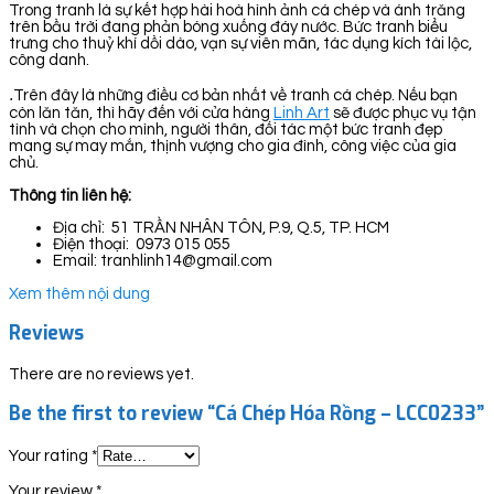
Trong tranh là sự kết hợp hài hoà hình ảnh cá chép và ánh trăng
trên bầu trời đang phản bóng xuống đáy nước. Bức tranh biểu
trưng cho thuỷ khí dồi dào, vạn sự viên mãn, tác dụng kích tài lộc,
công danh.
.
Trên đây là những điều cơ bản nhất về tranh cá chép. Nếu bạn
còn lăn tăn, thì hãy đến với cửa hàng
Linh Art
sẽ được phục vụ tận
tình và chọn cho mình, người thân, đối tác một bức tranh đẹp
mang sự may mắn, thịnh vượng cho gia đình, công việc của gia
chủ.
Thông tin liên hệ:
Địa chỉ: 51 TRẦN NHÂN TÔN, P.9, Q.5, TP. HCM
Điện thoại: 0973 015 055
Email: tranhlinh14@gmail.com
Xem thêm nội dung
Reviews
There are no reviews yet.
Be the first to review “Cá Chép Hóa Rồng – LCC0233”
Your rating
*
Your review
*