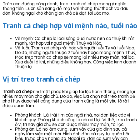
Trên con đường công danh, treo tranh cá chép mang ý nghĩa
thăng tiến. Luôn sẵn sàng đối mặt với những thử thách và đau
đớn không ngại khó khăn gian khổ để đạt tới ước mơ.
Tranh cá chép hợp với mệnh nào, tuổi nào
Về mệnh: Cá chép là loài sống dưới nước nên có thuỷ khí rất
mạnh, rất hợp với người mệnh Thuỷ và Mộc.
Về tuổi: Tranh cá chép rất hợp với người tuổi Tỵ và tuổi Ngọ.
Do đó, những người thuộc 2 tuổi này hoặc mang mệnh Thuỷ,
Mộc treo tranh cá chép sẽ mang lại nhiều may mắn, tài lộc.
Xua đuổi tà khí, những điều không hay. Công việc kinh doanh
thuận lợi.
Vị trí treo tranh cá chép
Tranh cá chép
như một pháp khí giúp tài lộc hanh thông, mang lại
nhiều may mắn cho gia chủ. Do đó, việc lựa chọn nơi treo tranh để
phát huy được hết công dụng của tranh cũng là một yếu tố rất
được quan tâm.
Phòng khách: Là trái tim của ngôi nhà, nơi đón tiếp các vị
khách quý. Phòng khách cũng là nơi cát lợi. Vì thế, treo tranh
ở vị trí này gia chủ sẽ đón được nhiều may mắn, tài lộc.
Phòng ăn: Là nơi ấm cúng, sum vầy của gia đình sau cả
ngày làm việc mệt mỏi. Hình ảnh đàn cá quy tụ, quần hội
biểu trưng cho ý nghĩa đó. Ngoài ra, đàn cá sum vầy còn