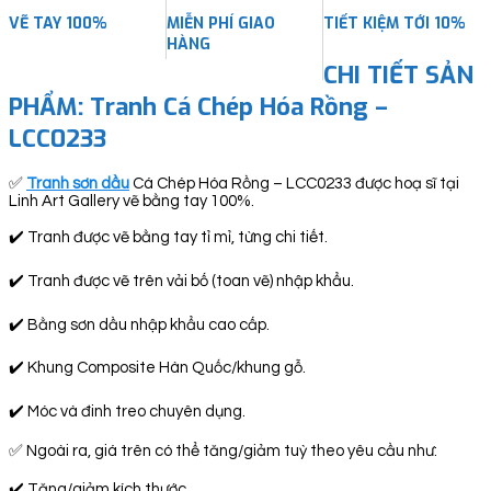
VẼ TAY 100%
MIỄN PHÍ GIAO
TIẾT KIỆM TỚI 10%
HÀNG
CHI TIẾT SẢN
PHẨM: Tranh Cá Chép Hóa Rồng –
LCC0233
✅
Tranh sơn dầu
Cá Chép Hóa Rồng – LCC0233 được hoạ sĩ tại
Linh Art Gallery vẽ bằng tay 100%.
✔️ Tranh được vẽ bằng tay tỉ mỉ, từng chi tiết.
✔️ Tranh được vẽ trên vải bố (toan vẽ) nhập khẩu.
✔️ Bằng sơn dầu nhập khẩu cao cấp.
✔️ Khung Composite Hàn Quốc/khung gỗ.
✔️ Móc và đinh treo chuyên dụng.
✅ Ngoài ra, giá trên có thể tăng/giảm tuỳ theo yêu cầu như:
✔️ Tăng/giảm kích thước.