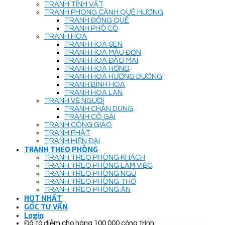
TRANH TĨNH VẬT
TRANH PHONG CẢNH QUÊ HƯƠNG
TRANH ĐỒNG QUÊ
TRANH PHỐ CỔ
TRANH HOA
TRANH HOA SEN
TRANH HOA MẪU ĐƠN
TRANH HOA ĐÀO MAI
TRANH HOA HỒNG
TRANH HOA HƯỚNG DƯƠNG
TRANH BÌNH HOA
TRANH HOA LAN
TRANH VẼ NGƯỜI
TRANH CHÂN DUNG
TRANH CÔ GÁI
TRANH CÔNG GIÁO
TRANH PHẬT
TRANH HIỆN ĐẠI
TRANH THEO PHÒNG
TRANH TREO PHÒNG KHÁCH
TRANH TREO PHÒNG LÀM VIỆC
TRANH TREO PHÒNG NGỦ
TRANH TREO PHÒNG THỜ
TRANH TREO PHÒNG ĂN
HOT NHẤT
GÓC TƯ VẤN
Login
Đã tô điểm cho hàng 100.000 công trình