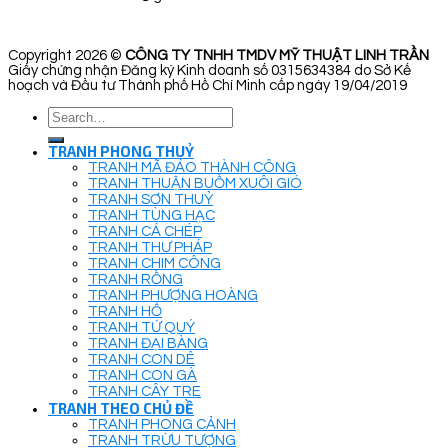
Copyright 2026 ©
CÔNG TY TNHH TMDV MỸ THUẬT LINH TRẦN
Giấy chứng nhận Đăng ký Kinh doanh số 0315634384 do Sở Kế
hoạch và Đầu tư Thành phố Hồ Chí Minh cấp ngày 19/04/2019
Search
for:
TRANH PHONG THUỶ
TRANH MÃ ĐÁO THÀNH CÔNG
TRANH THUẬN BUỒM XUÔI GIÓ
TRANH SƠN THUỶ
TRANH TÙNG HẠC
TRANH CÁ CHÉP
TRANH THƯ PHÁP
TRANH CHIM CÔNG
TRANH RỒNG
TRANH PHƯỢNG HOÀNG
TRANH HỔ
TRANH TỨ QUÝ
TRANH ĐẠI BÀNG
TRANH CON DÊ
TRANH CON GÀ
TRANH CÂY TRE
TRANH THEO CHỦ ĐỀ
TRANH PHONG CẢNH
TRANH TRỪU TƯỢNG