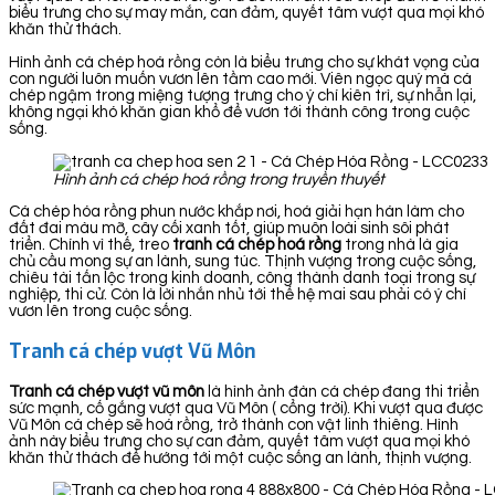
biểu trưng cho sự may mắn, can đảm, quyết tâm vượt qua mọi khó
khăn thử thách.
Hình ảnh cá chép hoá rồng còn là biểu trưng cho sự khát vọng của
con người luôn muốn vươn lên tầm cao mới. Viên ngọc quý mà cá
chép ngậm trong miệng tượng trưng cho ý chí kiên trì, sự nhẫn lại,
không ngại khó khăn gian khổ để vươn tới thành công trong cuộc
sống.
Hình ảnh cá chép hoá rồng trong truyền thuyết
Cá chép hóa rồng phun nước khắp nơi, hoá giải hạn hán làm cho
đất đai màu mỡ, cây cối xanh tốt, giúp muôn loài sinh sôi phát
triển. Chính vì thế, treo
tranh cá chép hoá rồng
trong nhà là gia
chủ cầu mong sự an lành, sung túc. Thịnh vượng trong cuộc sống,
chiêu tài tấn lộc trong kinh doanh, công thành danh toại trong sự
nghiệp, thi cử. Còn là lời nhắn nhủ tới thế hệ mai sau phải có ý chí
vươn lên trong cuộc sống.
Tranh cá chép vượt Vũ Môn
Tranh cá chép vượt vũ môn
là hình ảnh đàn cá chép đang thi triển
sức mạnh, cố gắng vượt qua Vũ Môn ( cổng trời). Khi vượt qua được
Vũ Môn cá chép sẽ hoá rồng, trở thành con vật linh thiêng. Hình
ảnh này biểu trưng cho sự can đảm, quyết tâm vượt qua mọi khó
khăn thử thách để hướng tới một cuộc sống an lành, thịnh vượng.