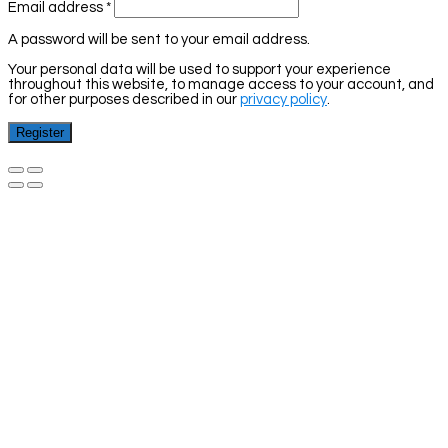
Email address
*
A password will be sent to your email address.
Your personal data will be used to support your experience
throughout this website, to manage access to your account, and
for other purposes described in our
privacy policy
.
Register