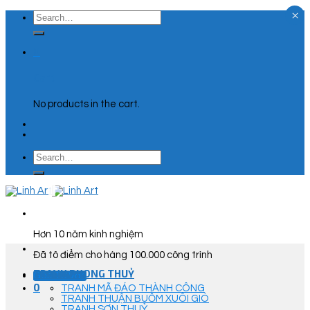
×
Skip
Search
to
for:
content
0
Cart
No products in the cart.
Search
for:
Hơn 10 năm kinh nghiệm
Đã tô điểm cho hàng 100.000 công trình
TRANH PHONG THUỶ
Góc Tư Vấn
0
TRANH MÃ ĐÁO THÀNH CÔNG
TRANH THUẬN BUỒM XUÔI GIÓ
TRANH SƠN THUỶ