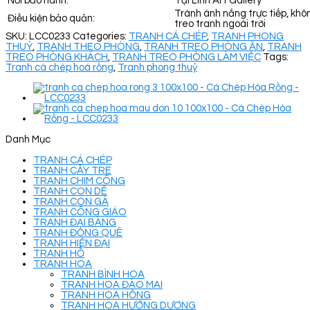
Nơi bảo hành:
Tại Linh Art Gallery
Tránh ánh nắng trực tiếp, khô
Điều kiện bảo quản:
treo tranh ngoài trời
SKU:
LCC0233
Categories:
TRANH CÁ CHÉP
,
TRANH PHONG
THUỶ
,
TRANH THEO PHÒNG
,
TRANH TREO PHÒNG ĂN
,
TRANH
TREO PHÒNG KHÁCH
,
TRANH TREO PHÒNG LÀM VIỆC
Tags:
Tranh cá chép hoá rồng
,
Tranh phong thuỷ
Danh Mục
TRANH CÁ CHÉP
TRANH CÂY TRE
TRANH CHIM CÔNG
TRANH CON DÊ
TRANH CON GÀ
TRANH CÔNG GIÁO
TRANH ĐẠI BÀNG
TRANH ĐỒNG QUÊ
TRANH HIỆN ĐẠI
TRANH HỔ
TRANH HOA
TRANH BÌNH HOA
TRANH HOA ĐÀO MAI
TRANH HOA HỒNG
TRANH HOA HƯỚNG DƯƠNG