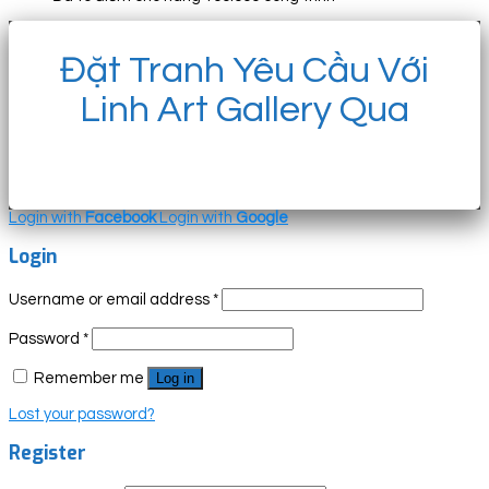
Đặt Tranh Yêu Cầu Với
Linh Art Gallery Qua
Login with
Facebook
Login with
Google
Login
Username or email address
*
Password
*
Remember me
Log in
Lost your password?
Register