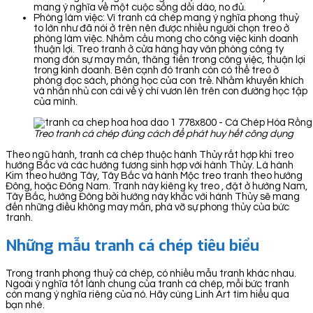
mang ý nghĩa về một cuộc sống dồi dào, no đủ.
Phòng làm việc: Vì tranh cá chép mang ý nghĩa phong thuỷ
to lớn như đã nói ở trên nên được nhiều người chọn treo ở
phòng làm việc. Nhằm cầu mong cho công việc kinh doanh
thuận lợi. Treo tranh ở cửa hàng hay văn phòng công ty
mong đón sự may mắn, thăng tiến trong công việc, thuận lợi
trong kinh doanh. Bên cạnh đó tranh còn có thể treo ở
phòng đọc sách, phòng học của con trẻ. Nhằm khuyến khích
và nhắn nhủ con cái về ý chí vươn lên trên con đường học tập
của mình.
Treo tranh cá chép đúng cách để phát huy hết công dụng
Theo ngũ hành, tranh cá chép thuộc hành Thủy rất hợp khi treo
hướng Bắc và các hướng tương sinh hợp với hành Thủy. Là hành
Kim theo hướng Tây, Tây Bắc và hành Mộc treo tranh theo hướng
Đông, hoặc Đông Nam. Tranh này kiêng kỵ treo , đặt ở hướng Nam,
Tây Bắc, hướng Đông bởi hướng này khắc với hành Thủy sẽ mang
đến những điều không may mắn, phá vỡ sự phong thủy của bức
tranh.
Những mẫu tranh cá chép tiêu biểu
Trong tranh phong thuỷ cá chép, có nhiều mẫu tranh khác nhau.
Ngoài ý nghĩa tốt lành chung của tranh cá chép, mỗi bức tranh
còn mang ý nghĩa riêng của nó. Hãy cùng Linh Art tìm hiểu qua
bạn nhé.