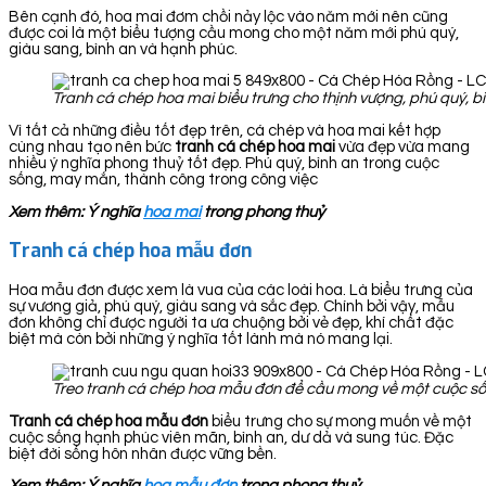
Bên cạnh đó, hoa mai đơm chồi nảy lộc vào năm mới nên cũng
được coi là một biểu tượng cầu mong cho một năm mới phú quý,
giàu sang, bình an và hạnh phúc.
Tranh cá chép hoa mai biểu trưng cho thịnh vượng, phú quý, bì
Vì tất cả những điều tốt đẹp trên, cá chép và hoa mai kết hợp
cùng nhau tạo nên bức
tranh cá chép hoa
mai
vừa đẹp vừa mang
nhiều ý nghĩa phong thuỷ tốt đẹp. Phú quý, bình an trong cuộc
sống, may mắn, thành công trong công việc
Xem thêm: Ý nghĩa
hoa mai
trong phong thuỷ
Tranh cá chép hoa mẫu đơn
Hoa mẫu đơn được xem là vua của các loài hoa. Là biểu trưng của
sự vương giả, phú quý, giàu sang và sắc đẹp. Chính bởi vậy, mẫu
đơn không chỉ được người ta ưa chuộng bởi vẻ đẹp, khí chất đặc
biệt mà còn bởi những ý nghĩa tốt lành mà nó mang lại.
Treo tranh cá chép hoa mẫu đơn để cầu mong về một cuộc sốn
Tranh cá chép hoa mẫu đơn
biểu trưng cho sự mong muốn về một
cuộc sống hạnh phúc viên mãn, bình an, dư dả và sung túc. Đặc
biệt đời sống hôn nhân được vững bền.
Xem thêm: Ý nghĩa
hoa mẫu đơn
trong phong thuỷ