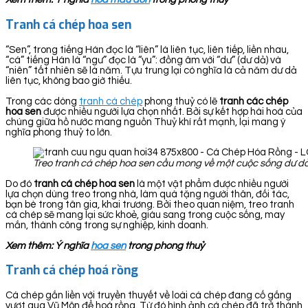
Tranh cá chép hoa sen
“Sen”, trong tiếng Hán đọc là “liên” là liên tục, liên tiếp, liền nhau,
“cá” tiếng Hán là “ngư” đọc là “yu”: đồng âm với “dư” (dư dả) và
“niên” tất nhiên sẽ là năm. Tựu trung lại có nghĩa là cả năm dư dả
liên tục, không bao giờ thiếu.
Trong các dòng
tranh cá chép
phong thuỷ có lẽ
tranh các chép
hoa sen
được nhiều người lựa chọn nhất. Bởi sự kết hợp hài hoà của
chúng giữa hồ nước mang nguồn Thuỷ khí rất mạnh, lại mang ý
nghĩa phong thuỷ to lớn.
Treo tranh cá chép hoa sen cầu mong về một cuộc sống dư dả
Do đó
tranh cá chép hoa sen
là một vật phẩm được nhiều người
lựa chọn dùng treo trong nhà, làm quà tặng người thân, đối tác,
bạn bè trong tân gia, khai trương. Bởi theo quan niệm, treo tranh
cá chép sẽ mang lại sức khoẻ, giàu sang trong cuộc sống, may
mắn, thành công trong sự nghiệp, kinh doanh.
Xem thêm: Ý nghĩa
hoa sen
trong phong thuỷ
Tranh cá chép hoá rồng
Cá chép gắn liền với truyền thuyết về loài cá chép đang cố gắng
vượt qua Vũ Môn để hoá rồng. Từ đó hình ảnh cá chép đã trở thành