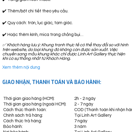
✔️ Thêm/bớt chi tiết theo yêu cầu.
✔️ Quy cách: tròn, lục giác, tam giác.
✔️ Hoặc thêm kính, mica trong chống bụi…
✅
Khách hàng lưu ý: Khung tranh thực tế có thể thay đổi so với hình
trên website, do loại khung đó không còn được sản xuất. Việc
chuyển sang mẫu khung khác chỉ được Linh Art Gallery thực hiện
khi có sự thống nhất từ Khách Hàng.
Xem thêm nội dung
GIAO NHẬN, THANH TOÁN VÀ BẢO HÀNH:
Thời gian giao hàng (HCM):
2h - 2 ngày
Thời gian giao hàng (ngoài HCM):
2 - 7 ngày
Cách thức thanh toán:
COD (Thanh toán khi nhận hà
Chính sách trả hàng:
Tại Linh Art Gallery
Cách thức trả hàng:
7 ngày
Bảo hành:
3 năm