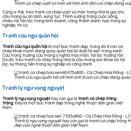
Tranh cá chép vượt vũ môn với hình ảnh đàn cá chép đang vượ
Cũng vì thế, treo tranh cá chép vượt vũ môn trong nhà là gia chủ
cầu mong sự an lành, sung túc. Thịnh vượng trong cuộc sống,
chiêu tài tấn lộc trong kinh doanh, công thành danh toại trong sự
nghiệp, thi cử.
Tranh cửu ngư quần hội
Tranh cửu ngư quần hội
là một bức tranh đẹp, trong đó 9 con cá
chép khoẻ mạnh đang quay quần bơi lội dưới hồ sen trong xanh.
Cửu trong trường cửu mang ý nghĩa may mắn, tài lộc trường tồn.
Do đó, treo tranh cá chép trong nhà là cầu mong sức khỏe và tài
lộc, sự thăng tiến trong sự nghiệp và công danh.
Tranh cửu ngư quần hội với hình ảnh 9 con cá chép đang quây 
Tranh lý ngư vọng nguyệt
Tranh lý ngư vọng nguyệt
hay còn gọi là
tranh cá chép trông
trăng
. Đây là một bức tranh đẹp trong nghệ thuật dân gian Việt
Nam.
Tranh lý ngư vọng nguyệt hay còn gọi là tranh cá chép trông t
đẹp của nghệ thuật dân gian Việt Nam