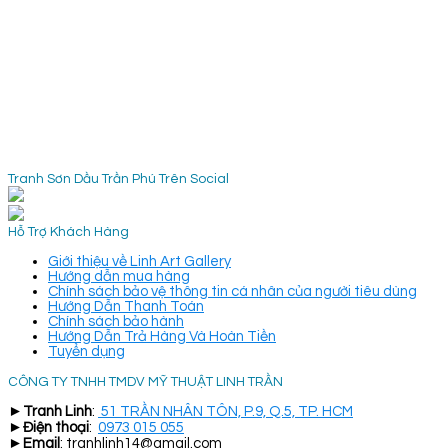
Tranh Sơn Dầu Trần Phú Trên Social
Hỗ Trợ Khách Hàng
Giới thiệu về Linh Art Gallery
Hướng dẫn mua hàng
Chính sách bảo vệ thông tin cá nhân của người tiêu dùng
Hướng Dẫn Thanh Toán
Chính sách bảo hành
Hướng Dẫn Trả Hàng Và Hoàn Tiền
Tuyển dụng
CÔNG TY TNHH TMDV MỸ THUẬT LINH TRẦN
►
Tranh Linh
:
51 TRẦN NHÂN TÔN, P.9, Q.5, TP. HCM
►
Điện thoại
:
0973 015 055
►
Email
: tranhlinh14@gmail.com