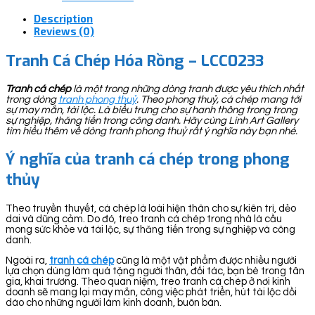
Description
Reviews (0)
Tranh Cá Chép Hóa Rồng – LCC0233
Tranh cá chép
là một trong những dòng tranh được yêu thích nhất
trong dòng
tranh phong thuỷ
. Theo phong thuỷ, cá chép mang tới
sự may mắn, tài lộc. Là biểu trưng cho sự hanh thông trong trong
sự nghiệp, thăng tiến trong công danh. Hãy cùng Linh Art Gallery
tìm hiểu thêm về dòng tranh phong thuỷ rất ý nghĩa này bạn nhé.
Ý nghĩa của tranh cá chép trong phong
thủy
Theo truyền thuyết, cá chép là loài hiện thân cho sự kiên trì, dẻo
dai và dũng cảm. Do đó, treo tranh cá chép trong nhà là cầu
mong sức khỏe và tài lộc, sự thăng tiến trong sự nghiệp và công
danh.
Ngoài ra,
tranh cá chép
cũng là một vật phẩm được nhiều người
lựa chọn dùng làm quà tặng người thân, đối tác, bạn bè trong tân
gia, khai trương. Theo quan niệm, treo tranh cá chép ở nơi kinh
doanh sẽ mang lại may mắn, công việc phát triển, hút tài lộc dồi
dào cho những người làm kinh doanh, buôn bán.