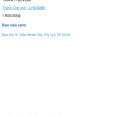
TRANH HIỆN ĐẠI
Tranh Con Voi – LHD0086
1.800.000
₫
Bạn vừa xem
Địa chỉ: 51 Trần Nhân Tôn, P.9, Q.5, TP. HCM