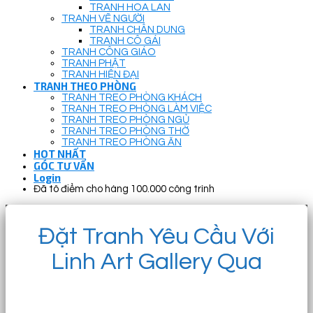
TRANH HOA LAN
TRANH VẼ NGƯỜI
TRANH CHÂN DUNG
TRANH CÔ GÁI
TRANH CÔNG GIÁO
TRANH PHẬT
TRANH HIỆN ĐẠI
TRANH THEO PHÒNG
TRANH TREO PHÒNG KHÁCH
TRANH TREO PHÒNG LÀM VIỆC
TRANH TREO PHÒNG NGỦ
TRANH TREO PHÒNG THỜ
TRANH TREO PHÒNG ĂN
HOT NHẤT
GÓC TƯ VẤN
Login
Đã tô điểm cho hàng 100.000 công trình
Đặt Tranh Yêu Cầu Với
Linh Art Gallery Qua