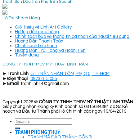
Tranh Sơn Dầu Trần Phú Trên Social
Hỗ Trợ Khách Hàng
Giới thiệu về Linh Art Gallery
Hướng dẫn mua hàng
Chính sách bảo vệ thông tin cá nhân của người tiêu dùng
Hướng Dẫn Thanh Toán
Chính sách bảo hành
Hướng Dẫn Trả Hàng Và Hoàn Tiền
Tuyển dụng
CÔNG TY TNHH TMDV MỸ THUẬT LINH TRẦN
►
Tranh Linh
:
51 TRẦN NHÂN TÔN, P.9, Q.5, TP. HCM
►
Điện thoại
:
0973 015 055
►
Email
: tranhlinh14@gmail.com
Copyright 2026 ©
CÔNG TY TNHH TMDV MỸ THUẬT LINH TRẦN
Giấy chứng nhận Đăng ký Kinh doanh số 0315634384 do Sở Kế
hoạch và Đầu tư Thành phố Hồ Chí Minh cấp ngày 19/04/2019
Search
for:
TRANH PHONG THUỶ
TRANH MÃ ĐÁO THÀNH CÔNG