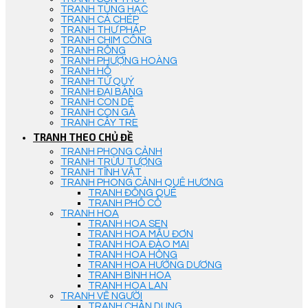
TRANH TÙNG HẠC
TRANH CÁ CHÉP
TRANH THƯ PHÁP
TRANH CHIM CÔNG
TRANH RỒNG
TRANH PHƯỢNG HOÀNG
TRANH HỔ
TRANH TỨ QUÝ
TRANH ĐẠI BÀNG
TRANH CON DÊ
TRANH CON GÀ
TRANH CÂY TRE
TRANH THEO CHỦ ĐỀ
TRANH PHONG CẢNH
TRANH TRỪU TƯỢNG
TRANH TĨNH VẬT
TRANH PHONG CẢNH QUÊ HƯƠNG
TRANH ĐỒNG QUÊ
TRANH PHỐ CỔ
TRANH HOA
TRANH HOA SEN
TRANH HOA MẪU ĐƠN
TRANH HOA ĐÀO MAI
TRANH HOA HỒNG
TRANH HOA HƯỚNG DƯƠNG
TRANH BÌNH HOA
TRANH HOA LAN
TRANH VẼ NGƯỜI
TRANH CHÂN DUNG