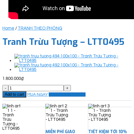
Home
/
TRANH THEO PHÒNG
Tranh Trừu Tượng – LTT0495
1.800.000
₫
Tranh
Trừu
Add to cart
MUA NGAY
ĐẶT THEO YÊU CẦU
Tượng
-
LTT0495
quantity
MIỄN PHÍ GIAO
TIẾT KIỆM TỚI 10%