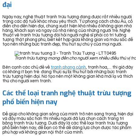
đại
Ngày nay, nghệ thuật tranh trừu tượng đang được rất nhiều người
trong các độ tuổi khác nhau yêu thích. Từ phong cách châu Âu, cổ
điển cho đến hiện đại, chúng xuất hiện khá nhiều ở không gian nhà
hàng, khách sạn và ngay cả nhà riêng của những người trẻ. Nghệ
thuật vẽ tranh trừu tượng đòi hỏi người nghệ sĩ phải có trí tưởng
tượng thật phong phú, biết kết hợp giữa không gian và màu sắc để
tạo nên những bức tranh đẹp, thu hút sự chú ý của mọi người.
Tranh trừu tượng mang đến cho người xem nhiều điều thú vị t
Bên cạnh các chủ đề về
tranh phong cảnh
, tranh hoa,… thì giờ đây
có không ít bạn trẻ đang thực sự bị thu hút bởi những bức tranh
trừu tượng hiện đại. Nó tạo nên một không gian khá mới lạ và thích
thú cho người xem tranh.
Các thể loại tranh nghệ thuật trừu tượng
phổ biến hiện nay
Để giúp cho không gian sống của mình trở nên sang trọng, hiện đại
và đầy màu sắc hơn thì nhiều người đã lựa chọn cách trang trí
bằng tranh trừu tượng. Dưới đây là các thể loại tranh trừu tượng
phổ biến hiện nay, để bạn có thể dễ dàng lựa chọn được tác phẩm
phù hợp với không gian nội thất của mình.