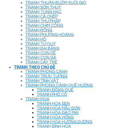
TRANH THUẬN BUỒM XUÔI GIÓ
TRANH SƠN THUỶ
TRANH TÙNG HẠC
TRANH CÁ CHÉP
TRANH THƯ PHÁP
TRANH CHIM CÔNG
TRANH RỒNG
TRANH PHƯỢNG HOÀNG
TRANH HỔ
TRANH TỨ QUÝ
TRANH ĐẠI BÀNG
TRANH CON DÊ
TRANH CON GÀ
TRANH CÂY TRE
TRANH THEO CHỦ ĐỀ
TRANH PHONG CẢNH
TRANH TRỪU TƯỢNG
TRANH TĨNH VẬT
TRANH PHONG CẢNH QUÊ HƯƠNG
TRANH ĐỒNG QUÊ
TRANH PHỐ CỔ
TRANH HOA
TRANH HOA SEN
TRANH HOA MẪU ĐƠN
TRANH HOA ĐÀO MAI
TRANH HOA HỒNG
TRANH HOA HƯỚNG DƯƠNG
TRANH BÌNH HOA