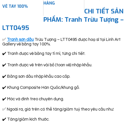
HÀNG
VẼ TAY 100%
CHI TIẾT SẢN
PHẨM: Tranh Trừu Tượng –
LTT0495
✅
Tranh sơn dầu
Trừu Tượng – LTT0495 được hoạ sĩ tại Linh Art
Gallery vẽ bằng tay 100%.
✔️ Tranh được vẽ bằng tay tỉ mỉ, từng chi tiết.
✔️ Tranh được vẽ trên vải bố (toan vẽ) nhập khẩu.
✔️ Bằng sơn dầu nhập khẩu cao cấp.
✔️ Khung Composite Hàn Quốc/khung gỗ.
✔️ Móc và đinh treo chuyên dụng.
✅ Ngoài ra, giá trên có thể tăng/giảm tuỳ theo yêu cầu như:
✔️ Tăng/giảm kích thước.