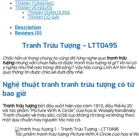
TRANH TÙNG HẠC
TRANH VẼ NGƯỜI
TRANH CHÂN DUNG
TRANH CÔ GÁI
Description
Reviews (0)
Tranh Trừu Tượng – LTT0495
Chắc hẳn ai trong chúng ta cũng đã từng nghe qua
tranh trừu
tượng
nhưng vẫn chưa hiểu rõ được tranh trừu tượng là gì? Và nó có
ý nghĩa như thế nào trong đời sống? Vậy hãy cùng Linh Art tìm hiểu
qua thông tin được chia sẻ dưới đây nhé.
Nghệ thuật tranh tranh trừu tượng có từ
bao giờ
Tranh trừu tượng
bắt đầu xuất hiện vào năm 1910, đầu thế kỷ 20
với tác phẩm “Picture With A Circle” của họa sĩ Wassily Kandinsky.
Tranh chuyên về màu sắc, có bố cục không rõ ràng và không theo
một quy chuẩn hay nguyên tắc nào cả.
Tác phẩm tranh trừu tượng Picture With A Circle của họa sĩ W