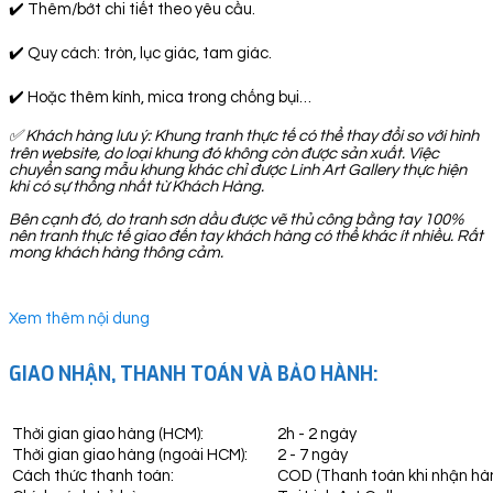
✔️ Thêm/bớt chi tiết theo yêu cầu.
✔️ Quy cách: tròn, lục giác, tam giác.
✔️ Hoặc thêm kính, mica trong chống bụi…
✅
Khách hàng lưu ý: Khung tranh thực tế có thể thay đổi so với hình
trên website, do loại khung đó không còn được sản xuất. Việc
chuyển sang mẫu khung khác chỉ được Linh Art Gallery thực hiện
khi có sự thống nhất từ Khách Hàng.
Bên cạnh đó, do tranh sơn dầu được vẽ thủ công bằng tay 100%
nên tranh thực tế giao đến tay khách hàng có thể khác ít nhiều. Rất
mong khách hàng thông cảm.
Xem thêm nội dung
GIAO NHẬN, THANH TOÁN VÀ BẢO HÀNH:
Thời gian giao hàng (HCM):
2h - 2 ngày
Thời gian giao hàng (ngoài HCM):
2 - 7 ngày
Cách thức thanh toán:
COD (Thanh toán khi nhận hà