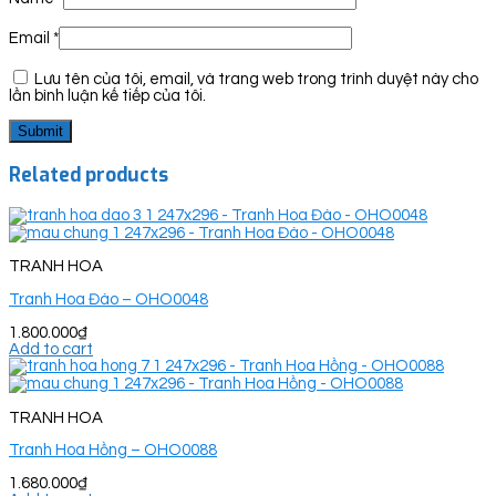
Email
*
Lưu tên của tôi, email, và trang web trong trình duyệt này cho
lần bình luận kế tiếp của tôi.
Related products
TRANH HOA
Tranh Hoa Đào – OHO0048
1.800.000
₫
Add to cart
TRANH HOA
Tranh Hoa Hồng – OHO0088
1.680.000
₫