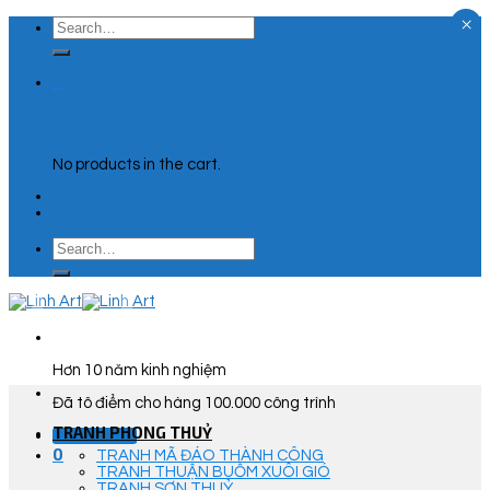
×
Skip
Search
to
for:
content
0
Cart
No products in the cart.
Search
for:
Hơn 10 năm kinh nghiệm
Đã tô điểm cho hàng 100.000 công trình
TRANH PHONG THUỶ
Góc Tư Vấn
0
TRANH MÃ ĐÁO THÀNH CÔNG
TRANH THUẬN BUỒM XUÔI GIÓ
TRANH SƠN THUỶ