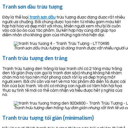
Tranh sơn dầu trừu tượng
Đây là thể loại
tranh sơn dầu
trừu tượng được đang được rất nhiều
người ưa chuộng. Bởi chúng được tạo nên từ nhiều gam màu kết
hợp hài hòa và đẹp mắt với nhau, khiến người xem như bị lôi cuốn
vào cái ảo ảo của tác phẩm. Sự kết hợp này cũng đã giúp tạo
điểm nhấn cho không gian của những ngôi nhà hiện đại.
Tranh sơn dầu trừu tượng là dòng tranh được rất nhiều người 
Tranh trừu tượng đen trắng
Tranh trừu tượng đen trắng là loại tranh chỉ có 2 tông màu trắng
đen tối giản (hay còn gọi là tranh đơn sắc) nhưng không hề nhàm
chán mà nó tạo nên một phong cách rất lạ và đẹp trong mắt
người xem. Bởi chỉ cần vài nét vẽ mà tác phẩm đã diễn tả được cái
hồn của bức tranh. Và chỉ có những con người có tâm hồn hội họa
thực sự tinh tế mới có thể cảm nhận và hiểu được hết ý nghĩa của
nó.
Tranh trừu tượng đen trắng tuy đơn giản nhưng rất tinh tế và 
Tranh trừu tượng tối giản (minimalism)