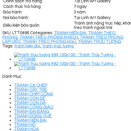
Chính sách trả hàng:
Tại Linh Art Gallery
Cách thức trả hàng:
7 ngày
Bảo hành:
3 năm
Nơi bảo hành:
Tại Linh Art Gallery
Tránh ánh nắng trực tiếp, khô
Điều kiện bảo quản:
treo tranh ngoài trời
SKU:
LTT0495
Categories:
TRANH HIỆN ĐẠI
,
TRANH THEO
PHÒNG
,
TRANH TREO PHÒNG KHÁCH
,
TRANH TREO PHÒNG
LÀM VIỆC
,
TRANH TREO PHÒNG NGỦ
,
TRANH TRỪU TƯỢNG
Tags:
tranh hiện đại
,
tranh trừu tượng
Danh Mục
TRANH CÁ CHÉP
TRANH CÂY TRE
TRANH CHIM CÔNG
TRANH CON DÊ
TRANH CON GÀ
TRANH CÔNG GIÁO
TRANH ĐẠI BÀNG
TRANH ĐỒNG QUÊ
TRANH HIỆN ĐẠI
TRANH HỔ
TRANH HOA