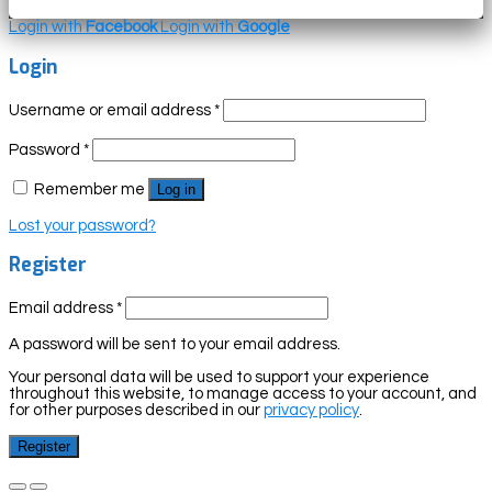
Login with
Facebook
Login with
Google
Login
Username or email address
*
Password
*
Remember me
Log in
Lost your password?
Register
Email address
*
A password will be sent to your email address.
Your personal data will be used to support your experience
throughout this website, to manage access to your account, and
for other purposes described in our
privacy policy
.
Register