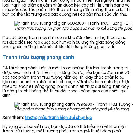
Nếu là người thích tranh trừu tượng thì bạn nên trải nghiệm thử thể
loại tranh tối giản để cảm nhận được hết các chi tiết, hình dạng và
màu sắc của tác phẩm. Bởi thay vì hướng đến những thứ mới lạ, thì
bạn có thể tập trung vào các đường nét cơ bản nhất của vật thể.
Tranh trừu tượng tối giản tạo được sức hút và hiệu ứng thị gi
Mặc dù dòng tranh này nhìn có vẻ khá đơn điệu nhưng thực ra nó
rất đặc biệt. Nó tạo được sức hút và hiệu ứng thị giác sống động
cho người thưởng thức nếu được đặt đúng không gian, vị trí.
Tranh trừu tượng phong cảnh
Đề tài phong cảnh luôn là một trong những thể loại tranh trang trí
được yêu thích nhất trên thị trường. Do đó, nếu bạn có đam mê với
các tác phẩm tranh trừu tượng hiện đại thì đây chắc chắn là sự
lựa chọn hoàn hảo nhất dành cho bạn. Với nhiều hình ảnh đẹp được
miêu tả sắc nét, sống động, phản ảnh hiện thực đời sống, nên đây
là dòng tranh không thể thiếu đối trong không gian của nhiều gia
đình.
Tác phẩm tranh trừu tượng phong cảnh góc phố yêu thương
Xem thêm:
Những mẫu tranh hiện đại chọn lọc
Hy vọng qua bài viết này, bạn đọc đã có thể hiểu hơn về khái niệm
tranh trừu tượng, một trường phái tranh nghệ thuật đang khá