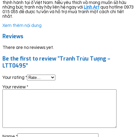
thịnh hành tại ở Việt Nam. Nếu yêu thích và mong muốn sở hữu
những bức tranh này hãy liên hệ ngay với
Linh Art
qua hotline 0973
015 055 để được tư vấn và hỗ trợ mua tranh một cách chi tiết
nhất.
Xem thêm nội dung
Reviews
There are no reviews yet.
Be the first to review “Tranh Trừu Tượng –
LTT0495”
Your rating
*
Your review
*
Name
*