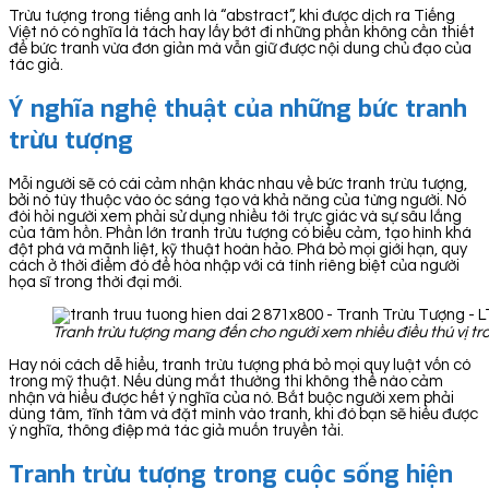
Trừu tượng trong tiếng anh là “abstract”, khi được dịch ra Tiếng
Việt nó có nghĩa là tách hay lấy bớt đi những phần không cần thiết
để bức tranh vừa đơn giản mà vẫn giữ được nội dung chủ đạo của
tác giả.
Ý nghĩa nghệ thuật của những bức tranh
trừu tượng
Mỗi người sẽ có cái cảm nhận khác nhau về bức tranh trừu tượng,
bởi nó tùy thuộc vào óc sáng tạo và khả năng của từng người. Nó
đòi hỏi người xem phải sử dụng nhiều tới trực giác và sự sâu lắng
của tâm hồn. Phần lớn tranh trừu tượng có biểu cảm, tạo hình khá
đột phá và mãnh liệt, kỹ thuật hoàn hảo. Phá bỏ mọi giới hạn, quy
cách ở thời điểm đó để hòa nhập với cá tính riêng biệt của người
họa sĩ trong thời đại mới.
Tranh trừu tượng mang đến cho người xem nhiều điều thú vị t
Hay nói cách dễ hiểu, tranh trừu tượng phá bỏ mọi quy luật vốn có
trong mỹ thuật. Nếu dùng mắt thường thì không thể nào cảm
nhận và hiểu được hết ý nghĩa của nó. Bắt buộc người xem phải
dùng tâm, tĩnh tâm và đặt mình vào tranh, khi đó bạn sẽ hiểu được
ý nghĩa, thông điệp mà tác giả muốn truyền tải.
Tranh trừu tượng trong cuộc sống hiện