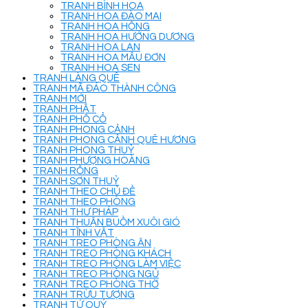
TRANH BÌNH HOA
TRANH HOA ĐÀO MAI
TRANH HOA HỒNG
TRANH HOA HƯỚNG DƯƠNG
TRANH HOA LAN
TRANH HOA MẪU ĐƠN
TRANH HOA SEN
TRANH LÀNG QUÊ
TRANH MÃ ĐÁO THÀNH CÔNG
TRANH MỚI
TRANH PHẬT
TRANH PHỐ CỔ
TRANH PHONG CẢNH
TRANH PHONG CẢNH QUÊ HƯƠNG
TRANH PHONG THUỶ
TRANH PHƯỢNG HOÀNG
TRANH RỒNG
TRANH SƠN THUỶ
TRANH THEO CHỦ ĐỀ
TRANH THEO PHÒNG
TRANH THƯ PHÁP
TRANH THUẬN BUỒM XUÔI GIÓ
TRANH TĨNH VẬT
TRANH TREO PHÒNG ĂN
TRANH TREO PHÒNG KHÁCH
TRANH TREO PHÒNG LÀM VIỆC
TRANH TREO PHÒNG NGỦ
TRANH TREO PHÒNG THỜ
TRANH TRỪU TƯỢNG
TRANH TỨ QUÝ