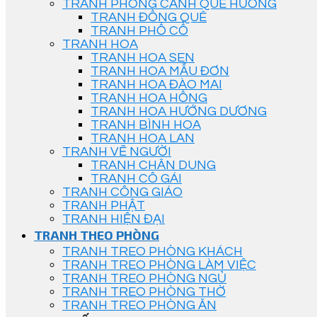
TRANH PHONG CẢNH QUÊ HƯƠNG
TRANH ĐỒNG QUÊ
TRANH PHỐ CỔ
TRANH HOA
TRANH HOA SEN
TRANH HOA MẪU ĐƠN
TRANH HOA ĐÀO MAI
TRANH HOA HỒNG
TRANH HOA HƯỚNG DƯƠNG
TRANH BÌNH HOA
TRANH HOA LAN
TRANH VẼ NGƯỜI
TRANH CHÂN DUNG
TRANH CÔ GÁI
TRANH CÔNG GIÁO
TRANH PHẬT
TRANH HIỆN ĐẠI
TRANH THEO PHÒNG
TRANH TREO PHÒNG KHÁCH
TRANH TREO PHÒNG LÀM VIỆC
TRANH TREO PHÒNG NGỦ
TRANH TREO PHÒNG THỜ
TRANH TREO PHÒNG ĂN