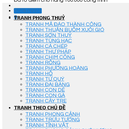
Đã tô điểm cho hàng 100.000 công trình
Góc Tư Vấn
0
TRANH PHONG THUỶ
TRANH MÃ ĐÁO THÀNH CÔNG
TRANH THUẬN BUỒM XUÔI GIÓ
TRANH SƠN THUỶ
TRANH TÙNG HẠC
TRANH CÁ CHÉP
TRANH THƯ PHÁP
TRANH CHIM CÔNG
TRANH RỒNG
TRANH PHƯỢNG HOÀNG
TRANH HỔ
TRANH TỨ QUÝ
TRANH ĐẠI BÀNG
TRANH CON DÊ
TRANH CON GÀ
TRANH CÂY TRE
TRANH THEO CHỦ ĐỀ
TRANH PHONG CẢNH
TRANH TRỪU TƯỢNG
TRANH TĨNH VẬT