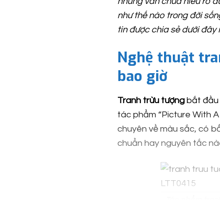
nhưng vẫn chưa hiểu rõ đượ
như thế nào trong đời sống
tin được chia sẻ dưới đây
Nghệ thuật tra
bao giờ
Tranh trừu tượng
bắt đầu 
tác phẩm “Picture With A 
chuyên về màu sắc, có b
chuẩn hay nguyên tắc nà
Tác phẩm tranh
h