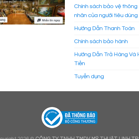
Chính sách bảo vệ thông 
nhân của người tiêu dùng
Hướng Dẫn Thanh Toán
Chính sách bảo hành
Hướng Dẫn Trả Hàng Và
Tiền
Tuyển dụng
Tranh trừu t
điê
pyright 2026 ©
CÔNG TY TNHH TMDV MỸ THUẬT LINH T