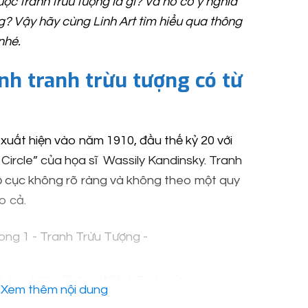
c tranh trừu tượng là gì? Và nó có ý nghĩa
? Vậy hãy cùng Linh Art tìm hiểu qua thông
 nhé.
nh tranh trừu tượng có từ
xuất hiện vào năm 1910, đầu thế kỷ 20 với
Circle” của họa sĩ Wassily Kandinsky. Tranh
ố cục không rõ ràng và không theo một quy
o cả.
 trừu tượng Picture With A Circle của
Xem thêm nội dung
ọa sĩ Wassily Kandinsky