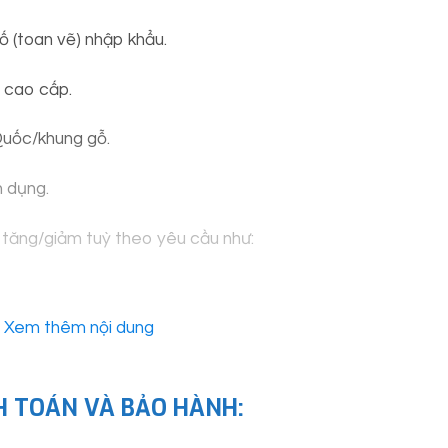
ố (toan vẽ) nhập khẩu.
 cao cấp.
uốc/khung gỗ.
n dụng.
ể tăng/giảm tuỳ theo yêu cầu như:
Xem thêm nội dung
yêu cầu.
 tam giác.
H TOÁN VÀ BẢO HÀNH:
rong chống bụi…