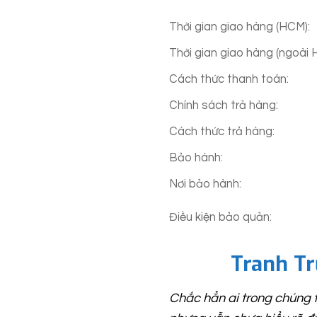
Thời gian giao hàng (HCM):
✅
Khách hàng lưu ý: Khung 
website, do loại khung đ
Thời gian giao hàng (ngoài 
mẫu khung khác chỉ được L
Cách thức thanh toán:
từ Khách Hàng.
Chính sách trả hàng:
Bên cạnh đó, do tranh s
Cách thức trả hàng:
tranh thực tế giao đến t
Bảo hành:
khách hàng thông cảm.
Nơi bảo hành:
Điều kiện bảo quản:
Tranh T
Chắc hẳn ai trong chúng 