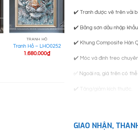
✔️ Tranh được vẽ trên vải b
✔️ Bằng sơn dầu nhập khẩu
TRANH HỔ
TRANH HỔ
✔️ Khung Composite Hàn Q
Tranh Hổ – LHO0252
Tranh Hổ – LHO0210
1.680.000
₫
2.450.000
₫
✔️ Móc và đinh treo chuyê
✅ Ngoài ra, giá trên có th
✔️ Tăng/giảm kích thước.
✔️ Thêm/bớt chi tiết theo 
✔️ Quy cách: tròn, lục giác,
GIAO NHẬN, THAN
✔️ Hoặc thêm kính, mica t