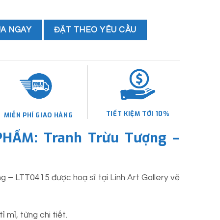
A NGAY
ĐẶT THEO YÊU CẦU
TIẾT KIỆM TỚI 10%
MIỄN PHÍ GIAO HÀNG
PHẨM: Tranh Trừu Tượng –
 – LTT0415 được hoạ sĩ tại Linh Art Gallery vẽ
 mỉ, từng chi tiết.