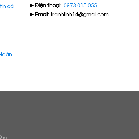
►
Điện thoại
:
0973 015 055
tin cá
►
Email
: tranhlinh14@gmail.com
 Hoàn
ượng mang đến cho người xem nhiều
̀u thú vị trong cuộc sống
RẦN