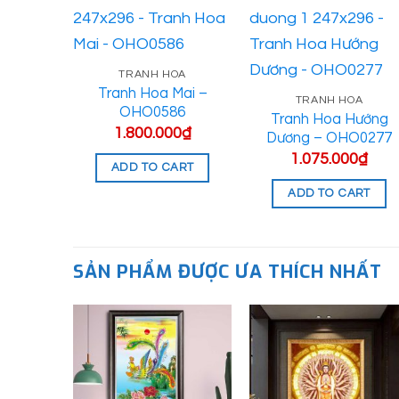
OA
TRANH HOA
Đào –
Tranh Hoa Mai –
TRANH HOA
1
OHO0586
Tranh Hoa Hướng
0
₫
1.800.000
₫
Dương – OHO0277
1.075.000
₫
ART
ADD TO CART
ADD TO CART
SẢN PHẨM ĐƯỢC ƯA THÍCH NHẤT