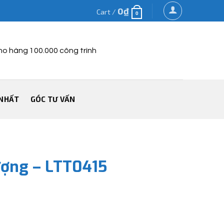
0
₫
Cart /
0
ho hàng 100.000 công trình
NHẤT
GÓC TƯ VẤN
ượng – LTT0415
 quantity