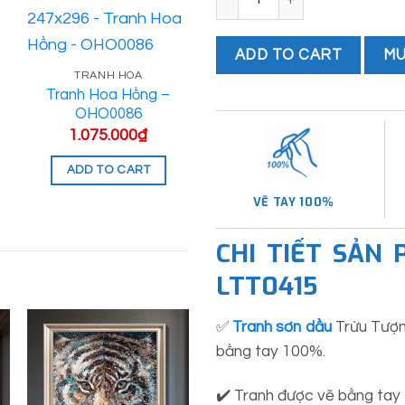
MU
ADD TO CART
TRANH HOA
TRANH HOA
Tranh Hoa Hồng –
Tranh Hoa Mai –
OHO0086
OHO0078
1.075.000
₫
2.250.000
₫
ADD TO CART
ADD TO CART
VẼ TAY 100%
CHI TIẾT SẢN 
LTT0415
✅
Tranh sơn dầu
Trừu Tượng
bằng tay 100%.
✔️ Tranh được vẽ bằng tay tỉ