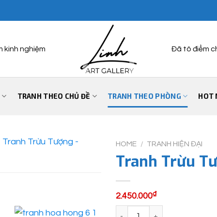
m kinh nghiệm
Đã tô điểm c
Ỷ
TRANH THEO CHỦ ĐỀ
TRANH THEO PHÒNG
HOT 
HOME
/
TRANH HIỆN ĐẠI
Tranh Trừu T
₫
2.450.000
Tranh Trừu Tượng - LTT0415