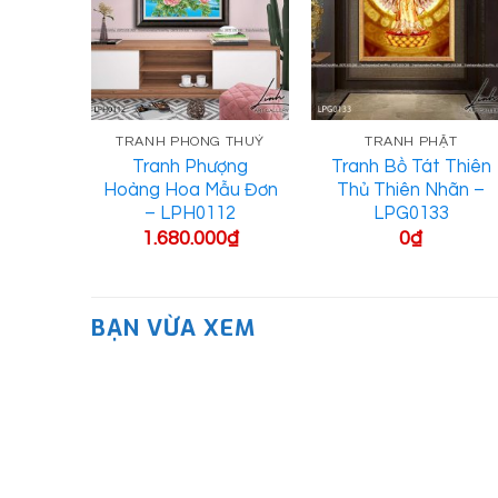
 ĐẠI
TRANH PHONG THUỶ
TRANH PHẬT
Voi –
Tranh Phượng
Tranh Bồ Tát Thiên
6
Hoàng Hoa Mẫu Đơn
Thủ Thiên Nhãn –
– LPH0112
LPG0133
0
₫
1.680.000
₫
0
₫
BẠN VỪA XEM