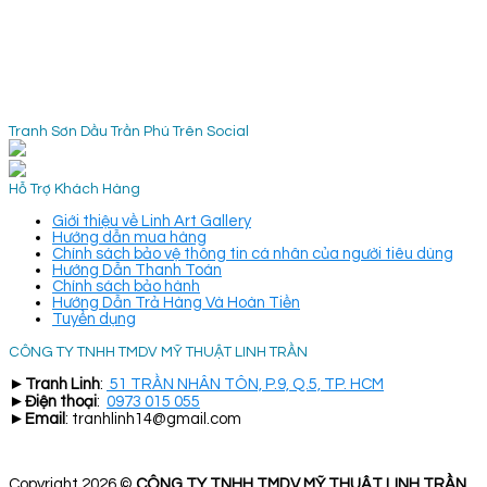
Tranh Sơn Dầu Trần Phú Trên Social
Hỗ Trợ Khách Hàng
Giới thiệu về Linh Art Gallery
Hướng dẫn mua hàng
Chính sách bảo vệ thông tin cá nhân của người tiêu dùng
Hướng Dẫn Thanh Toán
Chính sách bảo hành
Hướng Dẫn Trả Hàng Và Hoàn Tiền
Tuyển dụng
CÔNG TY TNHH TMDV MỸ THUẬT LINH TRẦN
►
Tranh Linh
:
51 TRẦN NHÂN TÔN, P.9, Q.5, TP. HCM
►
Điện thoại
:
0973 015 055
►
Email
: tranhlinh14@gmail.com
Copyright 2026 ©
CÔNG TY TNHH TMDV MỸ THUẬT LINH TRẦN