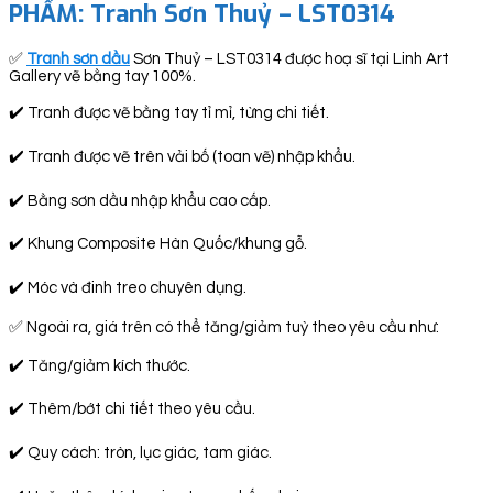
PHẨM: Tranh Sơn Thuỷ – LST0314
✅
Tranh sơn dầu
Sơn Thuỷ – LST0314 được hoạ sĩ tại Linh Art
Gallery vẽ bằng tay 100%.
✔️ Tranh được vẽ bằng tay tỉ mỉ, từng chi tiết.
✔️ Tranh được vẽ trên vải bố (toan vẽ) nhập khẩu.
✔️ Bằng sơn dầu nhập khẩu cao cấp.
✔️ Khung Composite Hàn Quốc/khung gỗ.
✔️ Móc và đinh treo chuyên dụng.
✅ Ngoài ra, giá trên có thể tăng/giảm tuỳ theo yêu cầu như:
✔️ Tăng/giảm kích thước.
✔️ Thêm/bớt chi tiết theo yêu cầu.
✔️ Quy cách: tròn, lục giác, tam giác.