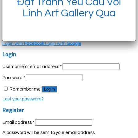
Đặt Tranh Yêu Cầu Với
Linh Art Gallery Qua
Login with
Facebook
Login with
Google
Login
Username or email address
*
Password
*
Remember me
Log in
Lost your password?
Register
Email address
*
A password will be sent to your email address.