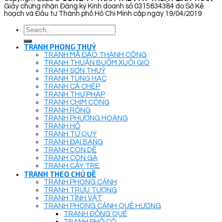
Giấy chứng nhận Đăng ký Kinh doanh số 0315634384 do Sở Kế
hoạch và Đầu tư Thành phố Hồ Chí Minh cấp ngày 19/04/2019
Search
for:
TRANH PHONG THUỶ
TRANH MÃ ĐÁO THÀNH CÔNG
TRANH THUẬN BUỒM XUÔI GIÓ
TRANH SƠN THUỶ
TRANH TÙNG HẠC
TRANH CÁ CHÉP
TRANH THƯ PHÁP
TRANH CHIM CÔNG
TRANH RỒNG
TRANH PHƯỢNG HOÀNG
TRANH HỔ
TRANH TỨ QUÝ
TRANH ĐẠI BÀNG
TRANH CON DÊ
TRANH CON GÀ
TRANH CÂY TRE
TRANH THEO CHỦ ĐỀ
TRANH PHONG CẢNH
TRANH TRỪU TƯỢNG
TRANH TĨNH VẬT
TRANH PHONG CẢNH QUÊ HƯƠNG
TRANH ĐỒNG QUÊ
TRANH PHỐ CỔ