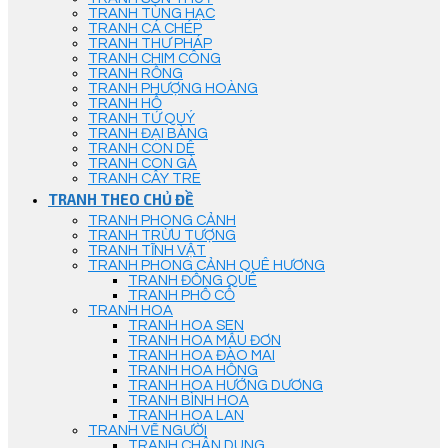
TRANH TÙNG HẠC
TRANH CÁ CHÉP
TRANH THƯ PHÁP
TRANH CHIM CÔNG
TRANH RỒNG
TRANH PHƯỢNG HOÀNG
TRANH HỔ
TRANH TỨ QUÝ
TRANH ĐẠI BÀNG
TRANH CON DÊ
TRANH CON GÀ
TRANH CÂY TRE
TRANH THEO CHỦ ĐỀ
TRANH PHONG CẢNH
TRANH TRỪU TƯỢNG
TRANH TĨNH VẬT
TRANH PHONG CẢNH QUÊ HƯƠNG
TRANH ĐỒNG QUÊ
TRANH PHỐ CỔ
TRANH HOA
TRANH HOA SEN
TRANH HOA MẪU ĐƠN
TRANH HOA ĐÀO MAI
TRANH HOA HỒNG
TRANH HOA HƯỚNG DƯƠNG
TRANH BÌNH HOA
TRANH HOA LAN
TRANH VẼ NGƯỜI
TRANH CHÂN DUNG