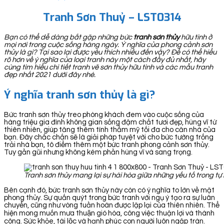
Tranh Sơn Thuỷ – LST0314
Bạn có thể dễ dàng bắt gặp những bức
tranh sơn thủy
hữu tình ở
mọi nơi trong cuộc sống hàng ngày. Ý nghĩa của phong cảnh sơn
thủy là gì? Tại sao lại được yêu thích nhiều đến vậy? Để có thể hiểu
rõ hơn về ý nghĩa của loại tranh này một cách đầy đủ nhất, hãy
cùng tìm hiểu chi tiết tranh vẽ sơn thủy hữu tình và các mẫu tranh
đẹp nhất 2021 dưới đây nhé.
Ý nghĩa tranh sơn thủy là gì?
Bức tranh sơn thủy treo phòng khách đem vào cuộc sống của
hàng triệu gia đình không gian sống đậm chất tươi đẹp, hùng vĩ từ
thiên nhiên, giúp tăng thêm tính thẩm mỹ tối đa cho căn nhà của
bạn. Đây chắc chắn sẽ là giải pháp tuyệt vời cho bức tường trống
trải nhà bạn, tô điểm thêm một bức tranh phong cảnh sơn thủy.
Tuy gần gũi nhưng không kém phần hùng vĩ và sang trọng.
Tranh sơn thủy mang lại sự hài hòa giữa những yếu tố trong tự
Bên cạnh đó, bức tranh sơn thủy này còn có ý nghĩa to lớn về mặt
phong thủy. Sự quấn quýt trong bức tranh với ngụ ý tạo ra sự luân
chuyển, cũng như vòng tuần hoàn được lặp lại của thiên nhiên. Thể
hiện mong muốn mưa thuận gió hòa, công việc thuận lợi và thành
công. Sức khỏe, tài lộc và hạnh phúc con người luôn ngập tràn.