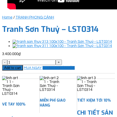
Home
/
TRANH PHONG CẢNH
Tranh Sơn Thuỷ – LST0314
3.400.000
₫
Tranh
Sơn
Add to cart
MUA NGAY
ĐẶT THEO YÊU CẦU
Thuỷ
-
LST0314
quantity
MIỄN PHÍ GIAO
TIẾT KIỆM TỚI 10%
VẼ TAY 100%
HÀNG
CHI TIẾT SẢN