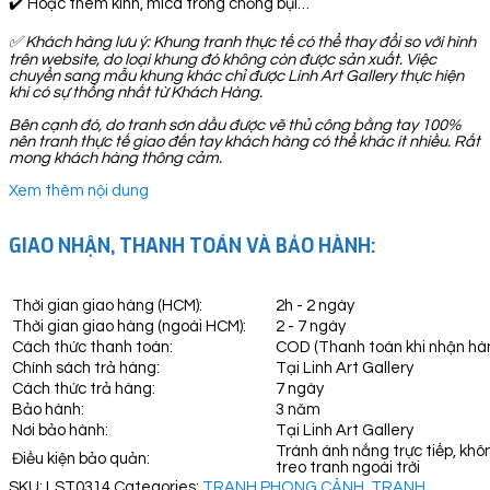
✔️ Hoặc thêm kính, mica trong chống bụi…
✅
Khách hàng lưu ý: Khung tranh thực tế có thể thay đổi so với hình
trên website, do loại khung đó không còn được sản xuất. Việc
chuyển sang mẫu khung khác chỉ được Linh Art Gallery thực hiện
khi có sự thống nhất từ Khách Hàng.
Bên cạnh đó, do tranh sơn dầu được vẽ thủ công bằng tay 100%
nên tranh thực tế giao đến tay khách hàng có thể khác ít nhiều. Rất
mong khách hàng thông cảm.
Xem thêm nội dung
GIAO NHẬN, THANH TOÁN VÀ BẢO HÀNH:
Thời gian giao hàng (HCM):
2h - 2 ngày
Thời gian giao hàng (ngoài HCM):
2 - 7 ngày
Cách thức thanh toán:
COD (Thanh toán khi nhận hà
Chính sách trả hàng:
Tại Linh Art Gallery
Cách thức trả hàng:
7 ngày
Bảo hành:
3 năm
Nơi bảo hành:
Tại Linh Art Gallery
Tránh ánh nắng trực tiếp, khô
Điều kiện bảo quản:
treo tranh ngoài trời
SKU:
LST0314
Categories:
TRANH PHONG CẢNH
,
TRANH