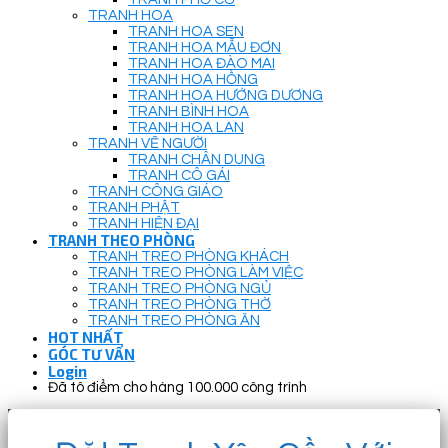
TRANH HOA
TRANH HOA SEN
TRANH HOA MẪU ĐƠN
TRANH HOA ĐÀO MAI
TRANH HOA HỒNG
TRANH HOA HƯỚNG DƯƠNG
TRANH BÌNH HOA
TRANH HOA LAN
TRANH VẼ NGƯỜI
TRANH CHÂN DUNG
TRANH CÔ GÁI
TRANH CÔNG GIÁO
TRANH PHẬT
TRANH HIỆN ĐẠI
TRANH THEO PHÒNG
TRANH TREO PHÒNG KHÁCH
TRANH TREO PHÒNG LÀM VIỆC
TRANH TREO PHÒNG NGỦ
TRANH TREO PHÒNG THỜ
TRANH TREO PHÒNG ĂN
HOT NHẤT
GÓC TƯ VẤN
Login
Đã tô điểm cho hàng 100.000 công trình