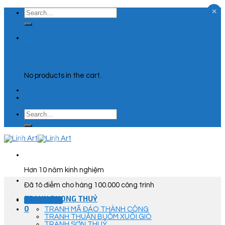
×
Skip
Search
to
for:
content
0
Cart
No products in the cart.
Search
for:
Hơn 10 năm kinh nghiệm
Đã tô điểm cho hàng 100.000 công trình
TRANH PHONG THUỶ
Góc Tư Vấn
0
TRANH MÃ ĐÁO THÀNH CÔNG
TRANH THUẬN BUỒM XUÔI GIÓ
TRANH SƠN THUỶ