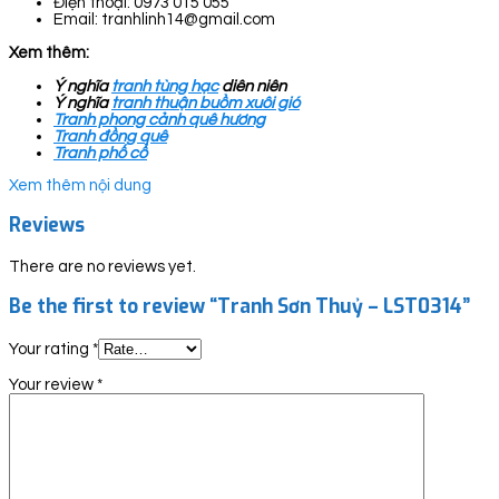
Điện thoại: 0973 015 055
Email: tranhlinh14@gmail.com
Xem thêm:
Ý nghĩa
tranh tùng hạc
diên niên
Ý nghĩa
tranh thuận buồm xuôi gió
Tranh phong cảnh quê hương
Tranh đồng quê
Tranh phố cổ
Xem thêm nội dung
Reviews
There are no reviews yet.
Be the first to review “Tranh Sơn Thuỷ – LST0314”
Your rating
*
Your review
*