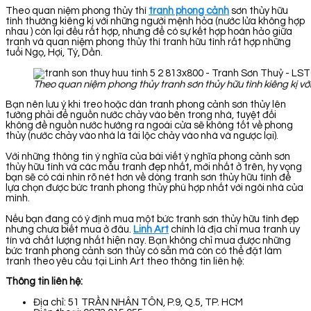
Theo quan niệm phong thủy thì
tranh phong cảnh
sơn thủy hữu
tình thường kiêng kị với những người mệnh hỏa (nước lửa không hợp
nhau ) còn lại đều rất hợp, nhưng để có sự kết hợp hoàn hảo giữa
tranh và quan niệm phong thủy thì tranh hữu tình rất hợp những
tuổi Ngọ, Hợi, Tý, Dần.
Theo quan niệm phong thủy tranh sơn thủy hữu tình kiêng kị v
Bạn nên lưu ý khi treo hoặc dán tranh phong cảnh sơn thủy lên
tường phải để nguồn nước chảy vào bên trong nhà, tuyệt đối
không đề nguồn nước hướng ra ngoài cửa sẽ không tốt về phong
thủy (nước chảy vào nhà là tài lộc chảy vào nhà và ngược lại).
Với những thông tin ý nghĩa của bài viết ý nghĩa phong cảnh sơn
thủy hữu tình và các mẫu tranh đẹp nhất, mới nhất ở trên, hy vọng
bạn sẽ có cái nhìn rõ nét hơn về dòng tranh sơn thủy hữu tình để
lựa chọn được bức tranh phong thủy phù hợp nhất với ngôi nhà của
mình.
Nếu bạn đang có ý định mua một bức tranh sơn thủy hữu tình đẹp
nhưng chưa biết mua ở đâu.
Linh Art
chính là địa chỉ mua tranh uy
tín và chất lượng nhất hiện nay. Bạn không chỉ mua được những
bức tranh phong cảnh sơn thủy có sẵn mà còn có thể đặt làm
tranh theo yêu cầu tại Linh Art theo thông tin liên hệ:
Thông tin liên hệ:
Địa chỉ: 51 TRẦN NHÂN TÔN, P.9, Q.5, TP. HCM