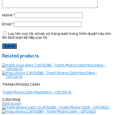
Name
*
Email
*
Lưu tên của tôi, email, và trang web trong trình duyệt này cho
lần bình luận kế tiếp của tôi.
Related products
TRANH PHONG CẢNH
Tranh Phong Cảnh Mùa Đông – OPC0316
2.250.000
₫
Add to cart