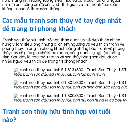
hơn, mang tính tưởng tượng siêu thực và cảm xúc hơn cho người
nhìn. Tranh cũng có độ bền vượt thời gian và trở thành “bảo bối”,
không bị phai ố theo năm tháng.
Các mẫu tranh sơn thủy vẽ tay đẹp nhất
để trang trí phòng khách
Tranh sơn thủy hữu tình trở nên thân quen với vẻ đẹp thiên nhiên
hùng vĩ làm siêu lòng những ai chiêm ngưỡng và yêu thích tranh vẽ
phong thủy. Trang trí phòng khách bằng những bức tranh vẽ phong
thủy này sẽ giúp gia chủ khỏe mạnh, công danh sự nghiệp thăng
tiến. Sau đây là các mẫu tranh vẽ sơn thủy bằng sơn dầu được
nhiều người yêu thích để trang trí phòng khách:
Mẫu tranh sơn dầu sơn thủy hữu tình lúc bình minh
Mẫu tranh sơn dầu sơn thủy hữu tình với hình ảnh sắc vàng c
Mẫu tranh sơn dầu sơn thủy hữu tình núi non hùng vĩ, cò bay t
Tranh sơn thủy hữu tình hợp với tuổi
nào?