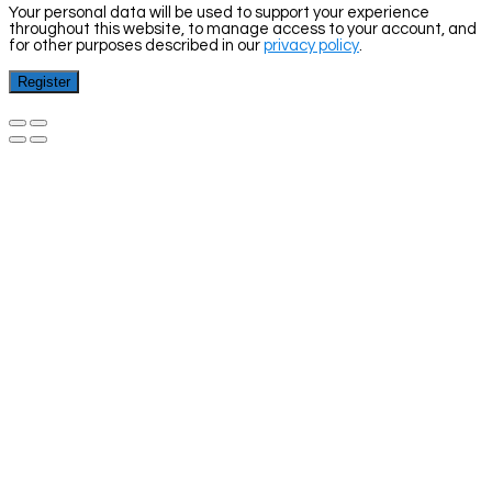
Your personal data will be used to support your experience
throughout this website, to manage access to your account, and
for other purposes described in our
privacy policy
.
Register