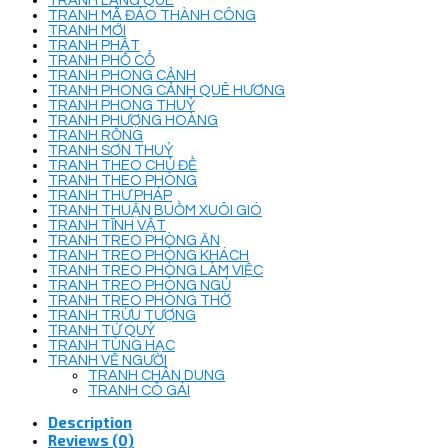
TRANH LÀNG QUÊ
TRANH MÃ ĐÁO THÀNH CÔNG
TRANH MỚI
TRANH PHẬT
TRANH PHỐ CỔ
TRANH PHONG CẢNH
TRANH PHONG CẢNH QUÊ HƯƠNG
TRANH PHONG THUỶ
TRANH PHƯỢNG HOÀNG
TRANH RỒNG
TRANH SƠN THUỶ
TRANH THEO CHỦ ĐỀ
TRANH THEO PHÒNG
TRANH THƯ PHÁP
TRANH THUẬN BUỒM XUÔI GIÓ
TRANH TĨNH VẬT
TRANH TREO PHÒNG ĂN
TRANH TREO PHÒNG KHÁCH
TRANH TREO PHÒNG LÀM VIỆC
TRANH TREO PHÒNG NGỦ
TRANH TREO PHÒNG THỜ
TRANH TRỪU TƯỢNG
TRANH TỨ QUÝ
TRANH TÙNG HẠC
TRANH VẼ NGƯỜI
TRANH CHÂN DUNG
TRANH CÔ GÁI
Description
Reviews (0)