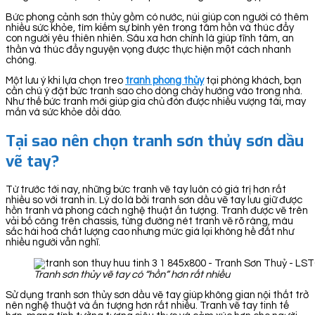
Bức phong cảnh sơn thủy gồm có nước, núi giúp con người có thêm
nhiều sức khỏe, tìm kiếm sự bình yên trong tâm hồn và thúc đẩy
con người yêu thiên nhiên. Sâu xa hơn chính là giúp tĩnh tâm, an
thần và thúc đẩy nguyện vọng được thực hiện một cách nhanh
chóng.
Một lưu ý khi lựa chọn treo
tranh phong thủy
tại phòng khách, bạn
cần chú ý đặt bức tranh sao cho dòng chảy hướng vào trong nhà.
Như thế bức tranh mới giúp gia chủ đón được nhiều vượng tài, may
mắn và sức khỏe dồi dào.
Tại sao nên chọn tranh sơn thủy sơn dầu
vẽ tay?
Từ trước tới nay, những bức tranh vẽ tay luôn có giá trị hơn rất
nhiều so với tranh in. Lý do là bởi tranh sơn dầu vẽ tay lưu giữ được
hồn tranh và phong cách nghệ thuật ấn tượng. Tranh được vẽ trên
vải bố căng trên chassis, từng đường nét tranh vẽ rõ ràng, màu
sắc hài hoà chất lượng cao nhưng mức giá lại không hề đắt như
nhiều người vẫn nghĩ.
Tranh sơn thủy vẽ tay có “hồn” hơn rất nhiều
Sử dụng tranh sơn thủy sơn dầu vẽ tay giúp không gian nội thất trở
nên nghệ thuật và ấn tượng hơn rất nhiều. Tranh vẽ tay tinh tế