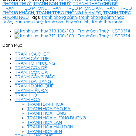
PHONG THUỶ
,
TRANH SƠN THUỶ
,
TRANH THEO CHỦ ĐỀ
,
TRANH THEO PHÒNG
,
TRANH TREO PHÒNG ĂN
,
TRANH TREO
PHÒNG KHÁCH
,
TRANH TREO PHÒNG LÀM VIỆC
,
TRANH TREO
PHÒNG NGỦ
Tags:
tranh phong cảnh
,
tranh phong cảnh thác
nước
,
tranh sơn thuỷ
,
tranh sơn thuỷ hữu tình
,
tranh thác nước
Danh Mục
TRANH CÁ CHÉP
TRANH CÂY TRE
TRANH CHIM CÔNG
TRANH CON DÊ
TRANH CON GÀ
TRANH CÔNG GIÁO
TRANH ĐẠI BÀNG
TRANH ĐỒNG QUÊ
TRANH HIỆN ĐẠI
TRANH HỔ
TRANH HOA
TRANH BÌNH HOA
TRANH HOA ĐÀO MAI
TRANH HOA HỒNG
TRANH HOA HƯỚNG DƯƠNG
TRANH HOA LAN
TRANH HOA MẪU ĐƠN
TRANH HOA SEN