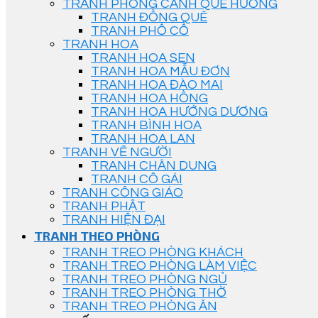
TRANH PHONG CẢNH QUÊ HƯƠNG
TRANH ĐỒNG QUÊ
TRANH PHỐ CỔ
TRANH HOA
TRANH HOA SEN
TRANH HOA MẪU ĐƠN
TRANH HOA ĐÀO MAI
TRANH HOA HỒNG
TRANH HOA HƯỚNG DƯƠNG
TRANH BÌNH HOA
TRANH HOA LAN
TRANH VẼ NGƯỜI
TRANH CHÂN DUNG
TRANH CÔ GÁI
TRANH CÔNG GIÁO
TRANH PHẬT
TRANH HIỆN ĐẠI
TRANH THEO PHÒNG
TRANH TREO PHÒNG KHÁCH
TRANH TREO PHÒNG LÀM VIỆC
TRANH TREO PHÒNG NGỦ
TRANH TREO PHÒNG THỜ
TRANH TREO PHÒNG ĂN