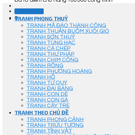
Đã tô điểm cho hàng 100.000 công trình
Góc Tư Vấn
0
TRANH PHONG THUỶ
TRANH MÃ ĐÁO THÀNH CÔNG
TRANH THUẬN BUỒM XUÔI GIÓ
TRANH SƠN THUỶ
TRANH TÙNG HẠC
TRANH CÁ CHÉP
TRANH THƯ PHÁP
TRANH CHIM CÔNG
TRANH RỒNG
TRANH PHƯỢNG HOÀNG
TRANH HỔ
TRANH TỨ QUÝ
TRANH ĐẠI BÀNG
TRANH CON DÊ
TRANH CON GÀ
TRANH CÂY TRE
TRANH THEO CHỦ ĐỀ
TRANH PHONG CẢNH
TRANH TRỪU TƯỢNG
TRANH TĨNH VẬT