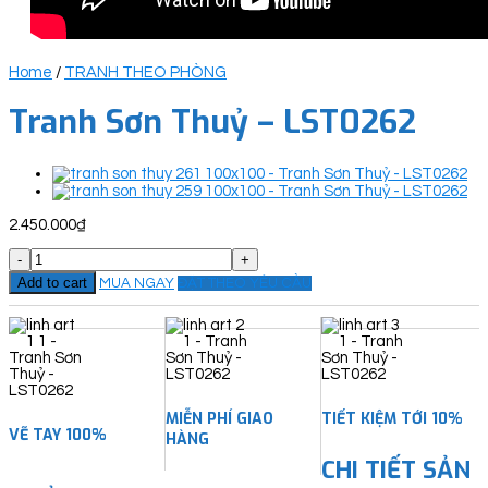
Home
/
TRANH THEO PHÒNG
Tranh Sơn Thuỷ – LST0262
2.450.000
₫
Tranh
Sơn
Add to cart
MUA NGAY
ĐẶT THEO YÊU CẦU
Thuỷ
-
LST0262
quantity
MIỄN PHÍ GIAO
TIẾT KIỆM TỚI 10%
VẼ TAY 100%
HÀNG
CHI TIẾT SẢN