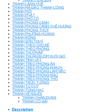
TRANH HOA SEN
TRANH LÀNG QUÊ
TRANH MÃ ĐÁO THÀNH CÔNG
TRANH MỚI
TRANH PHẬT
TRANH PHỐ CỔ
TRANH PHONG CẢNH
TRANH PHONG CẢNH QUÊ HƯƠNG
TRANH PHONG THUỶ
TRANH PHƯỢNG HOÀNG
TRANH RỒNG
TRANH SƠN THUỶ
TRANH THEO CHỦ ĐỀ
TRANH THEO PHÒNG
TRANH THƯ PHÁP
TRANH THUẬN BUỒM XUÔI GIÓ
TRANH TĨNH VẬT
TRANH TREO PHÒNG ĂN
TRANH TREO PHÒNG KHÁCH
TRANH TREO PHÒNG LÀM VIỆC
TRANH TREO PHÒNG NGỦ
TRANH TREO PHÒNG THỜ
TRANH TRỪU TƯỢNG
TRANH TỨ QUÝ
TRANH TÙNG HẠC
TRANH VẼ NGƯỜI
TRANH CHÂN DUNG
TRANH CÔ GÁI
Description