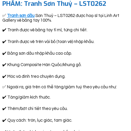
PHẨM: Tranh Sơn Thuỷ – LST0262
✅
Tranh sơn dầu
Sơn Thuỷ – LST0262 được hoạ sĩ tại Linh Art
Gallery vẽ bằng tay 100%.
✔️ Tranh được vẽ bằng tay tỉ mỉ, từng chi tiết.
✔️ Tranh được vẽ trên vải bố (toan vẽ) nhập khẩu.
✔️ Bằng sơn dầu nhập khẩu cao cấp.
✔️ Khung Composite Hàn Quốc/khung gỗ.
✔️ Móc và đinh treo chuyên dụng.
✅ Ngoài ra, giá trên có thể tăng/giảm tuỳ theo yêu cầu như:
✔️ Tăng/giảm kích thước.
✔️ Thêm/bớt chi tiết theo yêu cầu.
✔️ Quy cách: tròn, lục giác, tam giác.