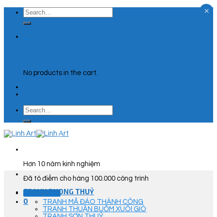
×
Skip
Search
to
for:
content
0
Cart
No products in the cart.
Search
for:
Hơn 10 năm kinh nghiệm
Đã tô điểm cho hàng 100.000 công trình
TRANH PHONG THUỶ
Góc Tư Vấn
0
TRANH MÃ ĐÁO THÀNH CÔNG
TRANH THUẬN BUỒM XUÔI GIÓ
TRANH SƠN THUỶ