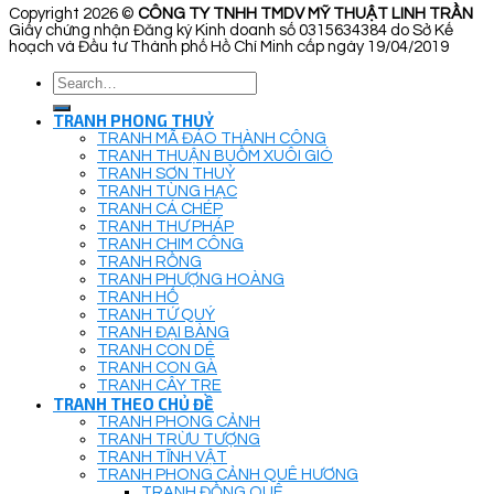
Copyright 2026 ©
CÔNG TY TNHH TMDV MỸ THUẬT LINH TRẦN
Giấy chứng nhận Đăng ký Kinh doanh số 0315634384 do Sở Kế
hoạch và Đầu tư Thành phố Hồ Chí Minh cấp ngày 19/04/2019
Search
for:
TRANH PHONG THUỶ
TRANH MÃ ĐÁO THÀNH CÔNG
TRANH THUẬN BUỒM XUÔI GIÓ
TRANH SƠN THUỶ
TRANH TÙNG HẠC
TRANH CÁ CHÉP
TRANH THƯ PHÁP
TRANH CHIM CÔNG
TRANH RỒNG
TRANH PHƯỢNG HOÀNG
TRANH HỔ
TRANH TỨ QUÝ
TRANH ĐẠI BÀNG
TRANH CON DÊ
TRANH CON GÀ
TRANH CÂY TRE
TRANH THEO CHỦ ĐỀ
TRANH PHONG CẢNH
TRANH TRỪU TƯỢNG
TRANH TĨNH VẬT
TRANH PHONG CẢNH QUÊ HƯƠNG
TRANH ĐỒNG QUÊ