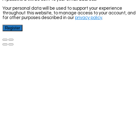
Your personal data will be used to support your experience
throughout this website, to manage access to your account, and
for other purposes described in our
privacy policy
.
Register