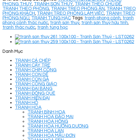
PHONG THUỶ
,
TRANH SƠN THUỶ
,
TRANH THEO CHỦ ĐỀ
,
TRANH THEO PHÒNG
,
TRANH TREO PHÒNG ĂN
,
TRANH TREO
PHÒNG KHÁCH
,
TRANH TREO PHÒNG LÀM VIỆC
,
TRANH TREO
PHÒNG NGỦ
,
TRANH TÙNG HẠC
Tags:
tranh phong cảnh
,
tranh
phong cảnh thác nước
,
tranh sơn thuỷ
,
tranh sơn thuỷ hữu tình
,
tranh thác nước
,
tranh tùng hạc
Danh Mục
TRANH CÁ CHÉP
TRANH CÂY TRE
TRANH CHIM CÔNG
TRANH CON DÊ
TRANH CON GÀ
TRANH CÔNG GIÁO
TRANH ĐẠI BÀNG
TRANH ĐỒNG QUÊ
TRANH HIỆN ĐẠI
TRANH HỔ
TRANH HOA
TRANH BÌNH HOA
TRANH HOA ĐÀO MAI
TRANH HOA HỒNG
TRANH HOA HƯỚNG DƯƠNG
TRANH HOA LAN
TRANH HOA MẪU ĐƠN