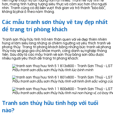
nên nghệ thuật và ấn tượng hơn rất nhiều. Tranh vẽ tay tinh tế
hơn, mang tính tưởng tượng siêu thực và cảm xúc hơn cho người
nhìn. Tranh cũng có độ bền vượt thời gian và trở thành “bảo bối”,
không bị phai ố theo năm tháng.
Các mẫu tranh sơn thủy vẽ tay đẹp nhất
để trang trí phòng khách
Tranh sơn thủy hữu tình trở nên thân quen với vẻ đẹp thiên nhiên
hùng vĩ làm siêu lòng những ai chiêm ngưỡng và yêu thích tranh vẽ
phong thủy. Trang trí phòng khách bằng những bức tranh vẽ phong
thủy này sẽ giúp gia chủ khỏe mạnh, công danh sự nghiệp thăng
tiến. Sau đây là các mẫu tranh vẽ sơn thủy bằng sơn dầu được
nhiều người yêu thích để trang trí phòng khách:
Mẫu tranh sơn dầu sơn thủy hữu tình lúc bình minh
Mẫu tranh sơn dầu sơn thủy hữu tình với hình ảnh sắc vàng c
Mẫu tranh sơn dầu sơn thủy hữu tình núi non hùng vĩ, cò bay t
Tranh sơn thủy hữu tình hợp với tuổi
nào?