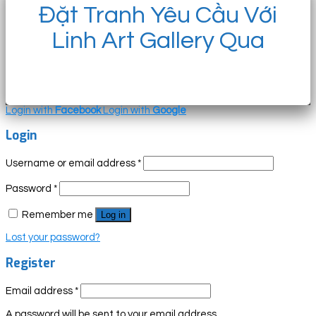
Đặt Tranh Yêu Cầu Với
Linh Art Gallery Qua
Login with
Facebook
Login with
Google
Login
Username or email address
*
Password
*
Remember me
Log in
Lost your password?
Register
Email address
*
A password will be sent to your email address.