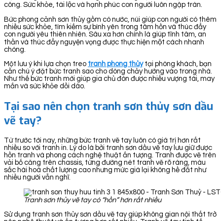
công. Sức khỏe, tài lộc và hạnh phúc con người luôn ngập tràn.
Bức phong cảnh sơn thủy gồm có nước, núi giúp con người có thêm
nhiều sức khỏe, tìm kiếm sự bình yên trong tâm hồn và thúc đẩy
con người yêu thiên nhiên. Sâu xa hơn chính là giúp tĩnh tâm, an
thần và thúc đẩy nguyện vọng được thực hiện một cách nhanh
chóng.
Một lưu ý khi lựa chọn treo
tranh phong thủy
tại phòng khách, bạn
cần chú ý đặt bức tranh sao cho dòng chảy hướng vào trong nhà.
Như thế bức tranh mới giúp gia chủ đón được nhiều vượng tài, may
mắn và sức khỏe dồi dào.
Tại sao nên chọn tranh sơn thủy sơn dầu
vẽ tay?
Từ trước tới nay, những bức tranh vẽ tay luôn có giá trị hơn rất
nhiều so với tranh in. Lý do là bởi tranh sơn dầu vẽ tay lưu giữ được
hồn tranh và phong cách nghệ thuật ấn tượng. Tranh được vẽ trên
vải bố căng trên chassis, từng đường nét tranh vẽ rõ ràng, màu
sắc hài hoà chất lượng cao nhưng mức giá lại không hề đắt như
nhiều người vẫn nghĩ.
Tranh sơn thủy vẽ tay có “hồn” hơn rất nhiều
Sử dụng tranh sơn thủy sơn dầu vẽ tay giúp không gian nội thất trở