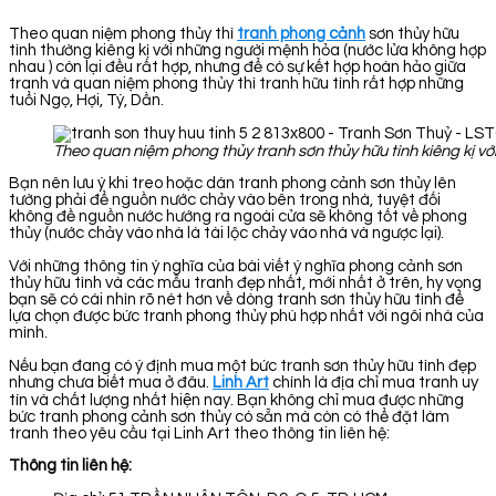
Theo quan niệm phong thủy thì
tranh phong cảnh
sơn thủy hữu
tình thường kiêng kị với những người mệnh hỏa (nước lửa không hợp
nhau ) còn lại đều rất hợp, nhưng để có sự kết hợp hoàn hảo giữa
tranh và quan niệm phong thủy thì tranh hữu tình rất hợp những
tuổi Ngọ, Hợi, Tý, Dần.
Theo quan niệm phong thủy tranh sơn thủy hữu tình kiêng kị v
Bạn nên lưu ý khi treo hoặc dán tranh phong cảnh sơn thủy lên
tường phải để nguồn nước chảy vào bên trong nhà, tuyệt đối
không đề nguồn nước hướng ra ngoài cửa sẽ không tốt về phong
thủy (nước chảy vào nhà là tài lộc chảy vào nhà và ngược lại).
Với những thông tin ý nghĩa của bài viết ý nghĩa phong cảnh sơn
thủy hữu tình và các mẫu tranh đẹp nhất, mới nhất ở trên, hy vọng
bạn sẽ có cái nhìn rõ nét hơn về dòng tranh sơn thủy hữu tình để
lựa chọn được bức tranh phong thủy phù hợp nhất với ngôi nhà của
mình.
Nếu bạn đang có ý định mua một bức tranh sơn thủy hữu tình đẹp
nhưng chưa biết mua ở đâu.
Linh Art
chính là địa chỉ mua tranh uy
tín và chất lượng nhất hiện nay. Bạn không chỉ mua được những
bức tranh phong cảnh sơn thủy có sẵn mà còn có thể đặt làm
tranh theo yêu cầu tại Linh Art theo thông tin liên hệ:
Thông tin liên hệ: