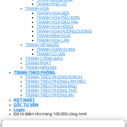
TRANH PHỐ CỔ
TRANH HOA
TRANH HOA SEN
TRANH HOA MẪU ĐƠN
TRANH HOA ĐÀO MAI
TRANH HOA HỒNG
TRANH HOA HƯỚNG DƯƠNG
TRANH BÌNH HOA
TRANH HOA LAN
TRANH VẼ NGƯỜI
TRANH CHÂN DUNG
TRANH CÔ GÁI
TRANH CÔNG GIÁO
TRANH PHẬT
TRANH HIỆN ĐẠI
TRANH THEO PHÒNG
TRANH TREO PHÒNG KHÁCH
TRANH TREO PHÒNG LÀM VIỆC
TRANH TREO PHÒNG NGỦ
TRANH TREO PHÒNG THỜ
TRANH TREO PHÒNG ĂN
HOT NHẤT
GÓC TƯ VẤN
Login
Đã tô điểm cho hàng 100.000 công trình