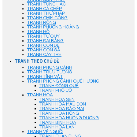
TRANH TÙNG HẠC
TRANH CÁ CHÉP
TRANH THƯ PHÁP
TRANH CHIM CÔNG
TRANH RỒNG
TRANH PHƯỢNG HOÀNG
TRANH HỔ
TRANH TỨ QUÝ
TRANH ĐẠI BÀNG
TRANH CON DÊ
TRANH CON GÀ
TRANH CÂY TRE
TRANH THEO CHỦ ĐỀ
TRANH PHONG CẢNH
TRANH TRỪU TƯỢNG
TRANH TĨNH VẬT
TRANH PHONG CẢNH QUÊ HƯƠNG
TRANH ĐỒNG QUÊ
TRANH PHỐ CỔ
TRANH HOA
TRANH HOA SEN
TRANH HOA MẪU ĐƠN
TRANH HOA ĐÀO MAI
TRANH HOA HỒNG
TRANH HOA HƯỚNG DƯƠNG
TRANH BÌNH HOA
TRANH HOA LAN
TRANH VẼ NGƯỜI
TRANH CHÂN DUNG