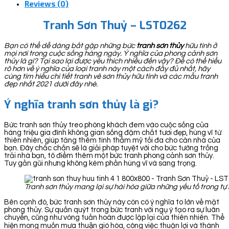
Reviews (0)
Tranh Sơn Thuỷ – LST0262
Bạn có thể dễ dàng bắt gặp những bức
tranh sơn thủy
hữu tình ở
mọi nơi trong cuộc sống hàng ngày. Ý nghĩa của phong cảnh sơn
thủy là gì? Tại sao lại được yêu thích nhiều đến vậy? Để có thể hiểu
rõ hơn về ý nghĩa của loại tranh này một cách đầy đủ nhất, hãy
cùng tìm hiểu chi tiết tranh vẽ sơn thủy hữu tình và các mẫu tranh
đẹp nhất 2021 dưới đây nhé.
Ý nghĩa tranh sơn thủy là gì?
Bức tranh sơn thủy treo phòng khách đem vào cuộc sống của
hàng triệu gia đình không gian sống đậm chất tươi đẹp, hùng vĩ từ
thiên nhiên, giúp tăng thêm tính thẩm mỹ tối đa cho căn nhà của
bạn. Đây chắc chắn sẽ là giải pháp tuyệt vời cho bức tường trống
trải nhà bạn, tô điểm thêm một bức tranh phong cảnh sơn thủy.
Tuy gần gũi nhưng không kém phần hùng vĩ và sang trọng.
Tranh sơn thủy mang lại sự hài hòa giữa những yếu tố trong tự
Bên cạnh đó, bức tranh sơn thủy này còn có ý nghĩa to lớn về mặt
phong thủy. Sự quấn quýt trong bức tranh với ngụ ý tạo ra sự luân
chuyển, cũng như vòng tuần hoàn được lặp lại của thiên nhiên. Thể
hiện mong muốn mưa thuận gió hòa, công việc thuận lợi và thành