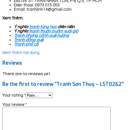
Địa chỉ: 51 TRẦN NHÂN TÔN, P.9, Q.5, TP. HCM
Điện thoại: 0973 015 055
Email: tranhlinh14@gmail.com
Xem thêm:
Ý nghĩa
tranh tùng hạc
diên niên
Ý nghĩa
tranh thuận buồm xuôi gió
Tranh phong cảnh quê hương
Tranh đồng quê
Tranh phố cổ
Xem thêm nội dung
Reviews
There are no reviews yet.
Be the first to review “Tranh Sơn Thuỷ – LST0262”
Your rating
*
Your review
*