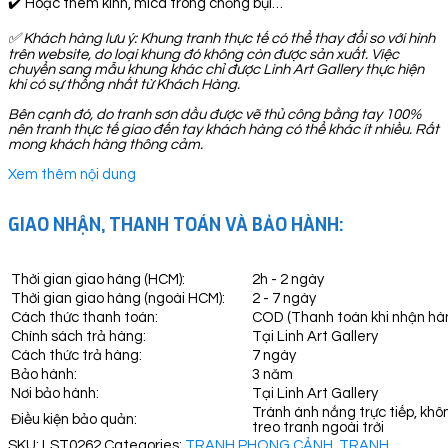
✔️ Hoặc thêm kính, mica trong chống bụi…
✅
Khách hàng lưu ý: Khung tranh thực tế có thể thay đổi so với hình
trên website, do loại khung đó không còn được sản xuất. Việc
chuyển sang mẫu khung khác chỉ được Linh Art Gallery thực hiện
khi có sự thống nhất từ Khách Hàng.
Bên cạnh đó, do tranh sơn dầu được vẽ thủ công bằng tay 100%
nên tranh thực tế giao đến tay khách hàng có thể khác ít nhiều. Rất
mong khách hàng thông cảm.
Xem thêm nội dung
GIAO NHẬN, THANH TOÁN VÀ BẢO HÀNH:
Thời gian giao hàng (HCM):
2h - 2 ngày
Thời gian giao hàng (ngoài HCM):
2 - 7 ngày
Cách thức thanh toán:
COD (Thanh toán khi nhận hà
Chính sách trả hàng:
Tại Linh Art Gallery
Cách thức trả hàng:
7 ngày
Bảo hành:
3 năm
Nơi bảo hành:
Tại Linh Art Gallery
Tránh ánh nắng trực tiếp, khô
Điều kiện bảo quản:
treo tranh ngoài trời
SKU:
LST0262
Categories:
TRANH PHONG CẢNH
,
TRANH