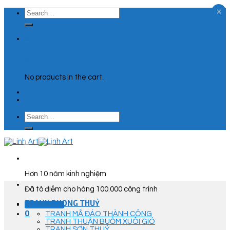
×
Skip
Search
to
for:
content
0
Cart
No products in the cart.
Search
for:
Hơn 10 năm kinh nghiệm
Đã tô điểm cho hàng 100.000 công trình
TRANH PHONG THUỶ
Góc Tư Vấn
0
TRANH MÃ ĐÁO THÀNH CÔNG
TRANH THUẬN BUỒM XUÔI GIÓ
TRANH SƠN THUỶ