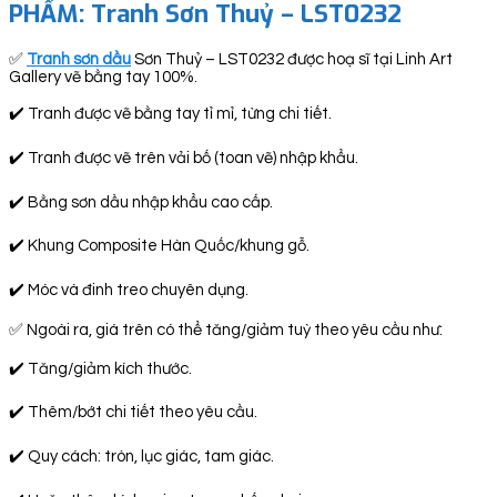
PHẨM: Tranh Sơn Thuỷ – LST0232
✅
Tranh sơn dầu
Sơn Thuỷ – LST0232 được hoạ sĩ tại Linh Art
Gallery vẽ bằng tay 100%.
✔️ Tranh được vẽ bằng tay tỉ mỉ, từng chi tiết.
✔️ Tranh được vẽ trên vải bố (toan vẽ) nhập khẩu.
✔️ Bằng sơn dầu nhập khẩu cao cấp.
✔️ Khung Composite Hàn Quốc/khung gỗ.
✔️ Móc và đinh treo chuyên dụng.
✅ Ngoài ra, giá trên có thể tăng/giảm tuỳ theo yêu cầu như:
✔️ Tăng/giảm kích thước.
✔️ Thêm/bớt chi tiết theo yêu cầu.
✔️ Quy cách: tròn, lục giác, tam giác.