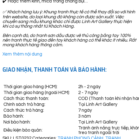
✔️ Hoặc thêm kính, mica trong chống bụi…
✅
Khách hàng lưu ý: Khung tranh thực tế có thể thay đổi so với hình
trên website, do loại khung đó không còn được sản xuất. Việc
chuyển sang mẫu khung khác chỉ được Linh Art Gallery thực hiện
khi có sự thống nhất từ Khách Hàng.
Bên cạnh đó, do tranh sơn dầu được vẽ thủ công bằng tay 100%
nên tranh thực tế giao đến tay khách hàng có thể khác ít nhiều. Rất
mong khách hàng thông cảm.
Xem thêm nội dung
GIAO NHẬN, THANH TOÁN VÀ BẢO HÀNH:
Thời gian giao hàng (HCM):
2h - 2 ngày
Thời gian giao hàng (ngoài HCM):
2 - 7 ngày
Cách thức thanh toán:
COD (Thanh toán khi nhận hà
Chính sách trả hàng:
Tại Linh Art Gallery
Cách thức trả hàng:
7 ngày
Bảo hành:
3 năm
Nơi bảo hành:
Tại Linh Art Gallery
Tránh ánh nắng trực tiếp, khô
Điều kiện bảo quản:
treo tranh ngoài trời
SKU:
LST0232
Categories:
TRANH PHONG CẢNH
,
TRANH