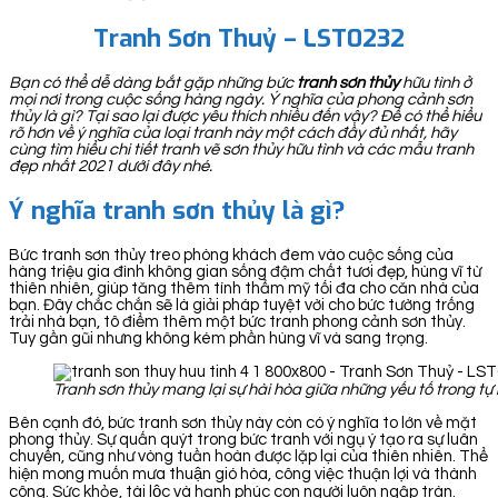
Tranh Sơn Thuỷ – LST0232
Bạn có thể dễ dàng bắt gặp những bức
tranh sơn thủy
hữu tình ở
mọi nơi trong cuộc sống hàng ngày. Ý nghĩa của phong cảnh sơn
thủy là gì? Tại sao lại được yêu thích nhiều đến vậy? Để có thể hiểu
rõ hơn về ý nghĩa của loại tranh này một cách đầy đủ nhất, hãy
cùng tìm hiểu chi tiết tranh vẽ sơn thủy hữu tình và các mẫu tranh
đẹp nhất 2021 dưới đây nhé.
Ý nghĩa tranh sơn thủy là gì?
Bức tranh sơn thủy treo phòng khách đem vào cuộc sống của
hàng triệu gia đình không gian sống đậm chất tươi đẹp, hùng vĩ từ
thiên nhiên, giúp tăng thêm tính thẩm mỹ tối đa cho căn nhà của
bạn. Đây chắc chắn sẽ là giải pháp tuyệt vời cho bức tường trống
trải nhà bạn, tô điểm thêm một bức tranh phong cảnh sơn thủy.
Tuy gần gũi nhưng không kém phần hùng vĩ và sang trọng.
Tranh sơn thủy mang lại sự hài hòa giữa những yếu tố trong tự
Bên cạnh đó, bức tranh sơn thủy này còn có ý nghĩa to lớn về mặt
phong thủy. Sự quấn quýt trong bức tranh với ngụ ý tạo ra sự luân
chuyển, cũng như vòng tuần hoàn được lặp lại của thiên nhiên. Thể
hiện mong muốn mưa thuận gió hòa, công việc thuận lợi và thành
công. Sức khỏe, tài lộc và hạnh phúc con người luôn ngập tràn.