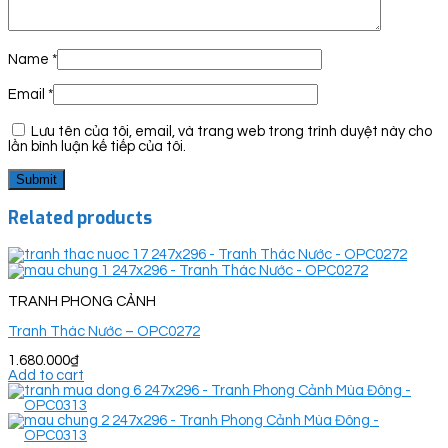
Name
*
Email
*
Lưu tên của tôi, email, và trang web trong trình duyệt này cho
lần bình luận kế tiếp của tôi.
Related products
TRANH PHONG CẢNH
Tranh Thác Nước – OPC0272
1.680.000
₫
Add to cart