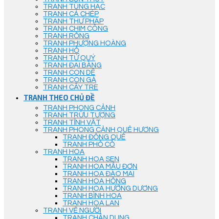
TRANH TÙNG HẠC
TRANH CÁ CHÉP
TRANH THƯ PHÁP
TRANH CHIM CÔNG
TRANH RỒNG
TRANH PHƯỢNG HOÀNG
TRANH HỔ
TRANH TỨ QUÝ
TRANH ĐẠI BÀNG
TRANH CON DÊ
TRANH CON GÀ
TRANH CÂY TRE
TRANH THEO CHỦ ĐỀ
TRANH PHONG CẢNH
TRANH TRỪU TƯỢNG
TRANH TĨNH VẬT
TRANH PHONG CẢNH QUÊ HƯƠNG
TRANH ĐỒNG QUÊ
TRANH PHỐ CỔ
TRANH HOA
TRANH HOA SEN
TRANH HOA MẪU ĐƠN
TRANH HOA ĐÀO MAI
TRANH HOA HỒNG
TRANH HOA HƯỚNG DƯƠNG
TRANH BÌNH HOA
TRANH HOA LAN
TRANH VẼ NGƯỜI
TRANH CHÂN DUNG