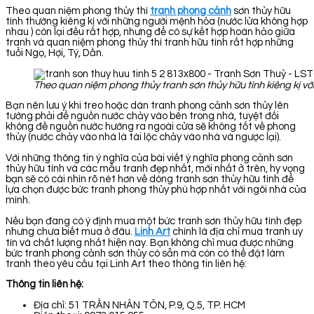
Theo quan niệm phong thủy thì
tranh phong cảnh
sơn thủy hữu
tình thường kiêng kị với những người mệnh hỏa (nước lửa không hợp
nhau ) còn lại đều rất hợp, nhưng để có sự kết hợp hoàn hảo giữa
tranh và quan niệm phong thủy thì tranh hữu tình rất hợp những
tuổi Ngọ, Hợi, Tý, Dần.
Theo quan niệm phong thủy tranh sơn thủy hữu tình kiêng kị v
Bạn nên lưu ý khi treo hoặc dán tranh phong cảnh sơn thủy lên
tường phải để nguồn nước chảy vào bên trong nhà, tuyệt đối
không đề nguồn nước hướng ra ngoài cửa sẽ không tốt về phong
thủy (nước chảy vào nhà là tài lộc chảy vào nhà và ngược lại).
Với những thông tin ý nghĩa của bài viết ý nghĩa phong cảnh sơn
thủy hữu tình và các mẫu tranh đẹp nhất, mới nhất ở trên, hy vọng
bạn sẽ có cái nhìn rõ nét hơn về dòng tranh sơn thủy hữu tình để
lựa chọn được bức tranh phong thủy phù hợp nhất với ngôi nhà của
mình.
Nếu bạn đang có ý định mua một bức tranh sơn thủy hữu tình đẹp
nhưng chưa biết mua ở đâu.
Linh Art
chính là địa chỉ mua tranh uy
tín và chất lượng nhất hiện nay. Bạn không chỉ mua được những
bức tranh phong cảnh sơn thủy có sẵn mà còn có thể đặt làm
tranh theo yêu cầu tại Linh Art theo thông tin liên hệ:
Thông tin liên hệ:
Địa chỉ: 51 TRẦN NHÂN TÔN, P.9, Q.5, TP. HCM