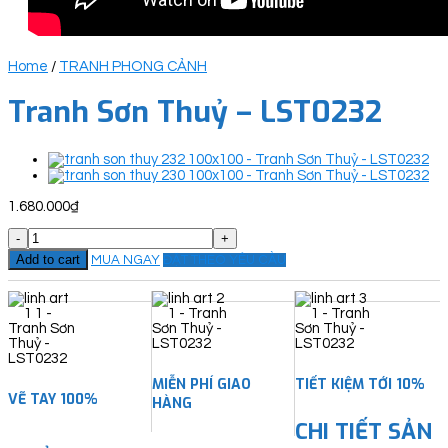
Home
/
TRANH PHONG CẢNH
Tranh Sơn Thuỷ – LST0232
1.680.000
₫
Tranh
Sơn
Add to cart
MUA NGAY
ĐẶT THEO YÊU CẦU
Thuỷ
-
LST0232
quantity
MIỄN PHÍ GIAO
TIẾT KIỆM TỚI 10%
VẼ TAY 100%
HÀNG
CHI TIẾT SẢN