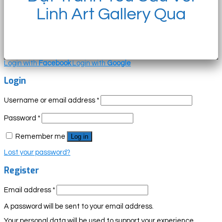
Linh Art Gallery Qua
Login with
Facebook
Login with
Google
Login
Username or email address
*
Password
*
Remember me
Log in
Lost your password?
Register
Email address
*
A password will be sent to your email address.
Your personal data will be used to support your experience