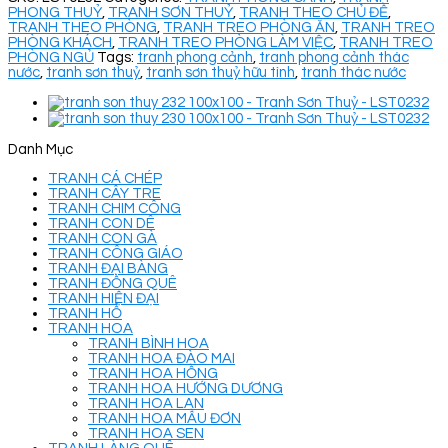
PHONG THUỶ
,
TRANH SƠN THUỶ
,
TRANH THEO CHỦ ĐỀ
,
TRANH THEO PHÒNG
,
TRANH TREO PHÒNG ĂN
,
TRANH TREO
PHÒNG KHÁCH
,
TRANH TREO PHÒNG LÀM VIỆC
,
TRANH TREO
PHÒNG NGỦ
Tags:
tranh phong cảnh
,
tranh phong cảnh thác
nước
,
tranh sơn thuỷ
,
tranh sơn thuỷ hữu tình
,
tranh thác nước
Danh Mục
TRANH CÁ CHÉP
TRANH CÂY TRE
TRANH CHIM CÔNG
TRANH CON DÊ
TRANH CON GÀ
TRANH CÔNG GIÁO
TRANH ĐẠI BÀNG
TRANH ĐỒNG QUÊ
TRANH HIỆN ĐẠI
TRANH HỔ
TRANH HOA
TRANH BÌNH HOA
TRANH HOA ĐÀO MAI
TRANH HOA HỒNG
TRANH HOA HƯỚNG DƯƠNG
TRANH HOA LAN
TRANH HOA MẪU ĐƠN
TRANH HOA SEN