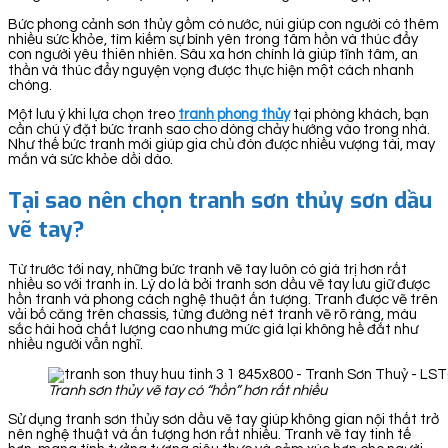
Bức phong cảnh sơn thủy gồm có nước, núi giúp con người có thêm
nhiều sức khỏe, tìm kiếm sự bình yên trong tâm hồn và thúc đẩy
con người yêu thiên nhiên. Sâu xa hơn chính là giúp tĩnh tâm, an
thần và thúc đẩy nguyện vọng được thực hiện một cách nhanh
chóng.
Một lưu ý khi lựa chọn treo
tranh phong thủy
tại phòng khách, bạn
cần chú ý đặt bức tranh sao cho dòng chảy hướng vào trong nhà.
Như thế bức tranh mới giúp gia chủ đón được nhiều vượng tài, may
mắn và sức khỏe dồi dào.
Tại sao nên chọn tranh sơn thủy sơn dầu
vẽ tay?
Từ trước tới nay, những bức tranh vẽ tay luôn có giá trị hơn rất
nhiều so với tranh in. Lý do là bởi tranh sơn dầu vẽ tay lưu giữ được
hồn tranh và phong cách nghệ thuật ấn tượng. Tranh được vẽ trên
vải bố căng trên chassis, từng đường nét tranh vẽ rõ ràng, màu
sắc hài hoà chất lượng cao nhưng mức giá lại không hề đắt như
nhiều người vẫn nghĩ.
Tranh sơn thủy vẽ tay có “hồn” hơn rất nhiều
Sử dụng tranh sơn thủy sơn dầu vẽ tay giúp không gian nội thất trở
nên nghệ thuật và ấn tượng hơn rất nhiều. Tranh vẽ tay tinh tế