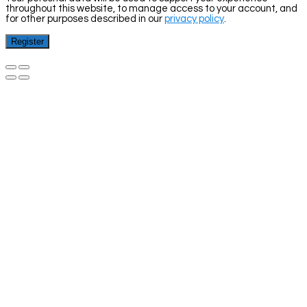
throughout this website, to manage access to your account, and
for other purposes described in our
privacy policy
.
Register