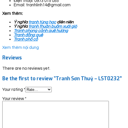
Điện thoại: 0973 015 055
Email: tranhlinh14@gmail.com
Xem thêm:
Ý nghĩa
tranh tùng hạc
diên niên
Ý nghĩa
tranh thuận buồm xuôi gió
Tranh phong cảnh quê hương
Tranh đồng quê
Tranh phố cổ
Xem thêm nội dung
Reviews
There are no reviews yet.
Be the first to review “Tranh Sơn Thuỷ – LST0232”
Your rating
*
Your review
*