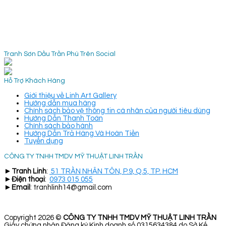
Tranh Sơn Dầu Trần Phú Trên Social
Hỗ Trợ Khách Hàng
Giới thiệu về Linh Art Gallery
Hướng dẫn mua hàng
Chính sách bảo vệ thông tin cá nhân của người tiêu dùng
Hướng Dẫn Thanh Toán
Chính sách bảo hành
Hướng Dẫn Trả Hàng Và Hoàn Tiền
Tuyển dụng
CÔNG TY TNHH TMDV MỸ THUẬT LINH TRẦN
►
Tranh Linh
:
51 TRẦN NHÂN TÔN, P.9, Q.5, TP. HCM
►
Điện thoại
:
0973 015 055
►
Email
: tranhlinh14@gmail.com
Copyright 2026 ©
CÔNG TY TNHH TMDV MỸ THUẬT LINH TRẦN
Giấy chứng nhận Đăng ký Kinh doanh số 0315634384 do Sở Kế