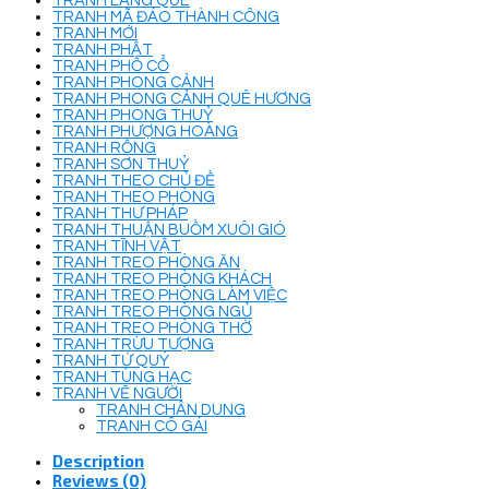
TRANH LÀNG QUÊ
TRANH MÃ ĐÁO THÀNH CÔNG
TRANH MỚI
TRANH PHẬT
TRANH PHỐ CỔ
TRANH PHONG CẢNH
TRANH PHONG CẢNH QUÊ HƯƠNG
TRANH PHONG THUỶ
TRANH PHƯỢNG HOÀNG
TRANH RỒNG
TRANH SƠN THUỶ
TRANH THEO CHỦ ĐỀ
TRANH THEO PHÒNG
TRANH THƯ PHÁP
TRANH THUẬN BUỒM XUÔI GIÓ
TRANH TĨNH VẬT
TRANH TREO PHÒNG ĂN
TRANH TREO PHÒNG KHÁCH
TRANH TREO PHÒNG LÀM VIỆC
TRANH TREO PHÒNG NGỦ
TRANH TREO PHÒNG THỜ
TRANH TRỪU TƯỢNG
TRANH TỨ QUÝ
TRANH TÙNG HẠC
TRANH VẼ NGƯỜI
TRANH CHÂN DUNG
TRANH CÔ GÁI
Description
Reviews (0)