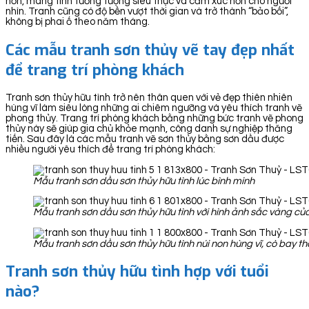
hơn, mang tính tưởng tượng siêu thực và cảm xúc hơn cho người
nhìn. Tranh cũng có độ bền vượt thời gian và trở thành “bảo bối”,
không bị phai ố theo năm tháng.
Các mẫu tranh sơn thủy vẽ tay đẹp nhất
để trang trí phòng khách
Tranh sơn thủy hữu tình trở nên thân quen với vẻ đẹp thiên nhiên
hùng vĩ làm siêu lòng những ai chiêm ngưỡng và yêu thích tranh vẽ
phong thủy. Trang trí phòng khách bằng những bức tranh vẽ phong
thủy này sẽ giúp gia chủ khỏe mạnh, công danh sự nghiệp thăng
tiến. Sau đây là các mẫu tranh vẽ sơn thủy bằng sơn dầu được
nhiều người yêu thích để trang trí phòng khách:
Mẫu tranh sơn dầu sơn thủy hữu tình lúc bình minh
Mẫu tranh sơn dầu sơn thủy hữu tình với hình ảnh sắc vàng c
Mẫu tranh sơn dầu sơn thủy hữu tình núi non hùng vĩ, cò bay t
Tranh sơn thủy hữu tình hợp với tuổi
nào?