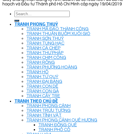
hoạch và Đầu tư Thành phố Hồ Chí Minh cấp ngày 19/04/2019
Search
for:
TRANH PHONG THUỶ
TRANH MÃ ĐÁO THÀNH CÔNG
TRANH THUẬN BUỒM XUÔI GIÓ
TRANH SƠN THUỶ
TRANH TÙNG HẠC
TRANH CÁ CHÉP
TRANH THƯ PHÁP
TRANH CHIM CÔNG
TRANH RỒNG
TRANH PHƯỢNG HOÀNG
TRANH HỔ
TRANH TỨ QUÝ
TRANH ĐẠI BÀNG
TRANH CON DÊ
TRANH CON GÀ
TRANH CÂY TRE
TRANH THEO CHỦ ĐỀ
TRANH PHONG CẢNH
TRANH TRỪU TƯỢNG
TRANH TĨNH VẬT
TRANH PHONG CẢNH QUÊ HƯƠNG
TRANH ĐỒNG QUÊ
TRANH PHỐ CỔ