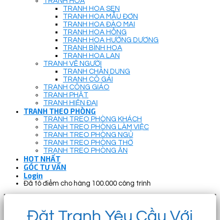
TRANH HOA
TRANH HOA SEN
TRANH HOA MẪU ĐƠN
TRANH HOA ĐÀO MAI
TRANH HOA HỒNG
TRANH HOA HƯỚNG DƯƠNG
TRANH BÌNH HOA
TRANH HOA LAN
TRANH VẼ NGƯỜI
TRANH CHÂN DUNG
TRANH CÔ GÁI
TRANH CÔNG GIÁO
TRANH PHẬT
TRANH HIỆN ĐẠI
TRANH THEO PHÒNG
TRANH TREO PHÒNG KHÁCH
TRANH TREO PHÒNG LÀM VIỆC
TRANH TREO PHÒNG NGỦ
TRANH TREO PHÒNG THỜ
TRANH TREO PHÒNG ĂN
HOT NHẤT
GÓC TƯ VẤN
Login
Đã tô điểm cho hàng 100.000 công trình
Đặt Tranh Yêu Cầu Với