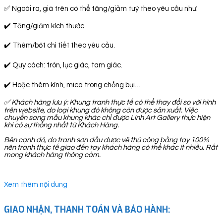
✅ Ngoài ra, giá trên có thể tăng/giảm tuỳ theo yêu cầu như:
✔️ Tăng/giảm kích thước.
✔️ Thêm/bớt chi tiết theo yêu cầu.
✔️ Quy cách: tròn, lục giác, tam giác.
✔️ Hoặc thêm kính, mica trong chống bụi…
✅
Khách hàng lưu ý: Khung tranh thực tế có thể thay đổi so với hình
trên website, do loại khung đó không còn được sản xuất. Việc
chuyển sang mẫu khung khác chỉ được Linh Art Gallery thực hiện
khi có sự thống nhất từ Khách Hàng.
Bên cạnh đó, do tranh sơn dầu được vẽ thủ công bằng tay 100%
nên tranh thực tế giao đến tay khách hàng có thể khác ít nhiều. Rất
mong khách hàng thông cảm.
Xem thêm nội dung
GIAO NHẬN, THANH TOÁN VÀ BẢO HÀNH: