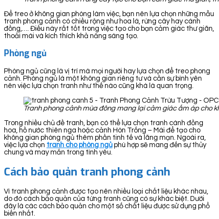
Để treo ở không gian phòng làm việc, bạn nên lựa chọn những mẫu
tranh phong cảnh có chiều rộng như hoa lá, rừng cây hay cánh
đồng,…. Điều này rất tốt trong việc tạo cho bạn cảm giác thư giãn,
thoải mái và kích thích khả năng sáng tạo.
Phòng ngủ
Phòng ngủ cũng là vị trí mà mọi người hay lựa chọn để treo phong
cảnh. Phòng ngủ là một không gian riêng tư và cần sự bình yên
nên việc lựa chọn tranh như thế nào cũng khá là quan trọng.
Tranh phong cảnh mùa đông mang lại cảm giác ấm áp cho k
Trong nhiều chủ đề tranh, bạn có thể lựa chọn tranh cánh đồng
hoa, hồ nước thiên nga hoặc cảnh Hòn Trống – Mái để tạo cho
không gian phòng ngủ thêm phần tinh tế và lãng mạn. Ngoài ra,
việc lựa chọn
tranh cho phòng ngủ
phù hợp sẽ mang đến sự thủy
chung và may mắn trong tình yêu.
Cách bảo quản tranh phong cảnh
Vì tranh phong cảnh được tạo nên nhiều loại chất liệu khác nhau,
do đó cách bảo quản của từng tranh cũng có sự khác biệt. Dưới
đây là các cách bảo quản cho một số chất liệu được sử dụng phổ
biến nhất.