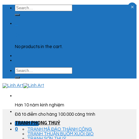
×
Skip
Search
to
for:
content
0
Cart
No products in the cart.
Search
for:
Hơn 10 năm kinh nghiệm
Đã tô điểm cho hàng 100.000 công trình
TRANH PHONG THUỶ
Góc Tư Vấn
0
TRANH MÃ ĐÁO THÀNH CÔNG
TRANH THUẬN BUỒM XUÔI GIÓ
TRANH SƠN THUỶ