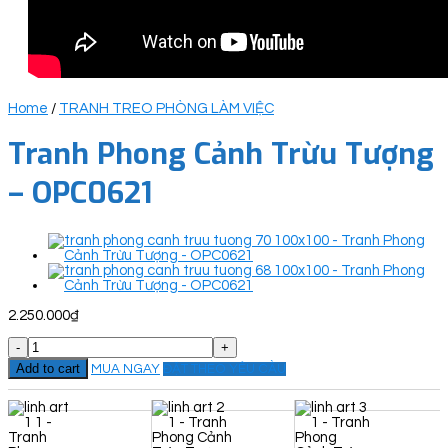
Home
/
TRANH TREO PHÒNG LÀM VIỆC
Tranh Phong Cảnh Trừu Tượng
– OPC0621
2.250.000
₫
Tranh
Phong
Add to cart
MUA NGAY
ĐẶT THEO YÊU CẦU
Cảnh
Trừu
Tượng
-
OPC0621