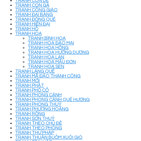
TRANH CON DÊ
TRANH CON GÀ
TRANH CÔNG GIÁO
TRANH ĐẠI BÀNG
TRANH ĐỒNG QUÊ
TRANH HIỆN ĐẠI
TRANH HỔ
TRANH HOA
TRANH BÌNH HOA
TRANH HOA ĐÀO MAI
TRANH HOA HỒNG
TRANH HOA HƯỚNG DƯƠNG
TRANH HOA LAN
TRANH HOA MẪU ĐƠN
TRANH HOA SEN
TRANH LÀNG QUÊ
TRANH MÃ ĐÁO THÀNH CÔNG
TRANH MỚI
TRANH PHẬT
TRANH PHỐ CỔ
TRANH PHONG CẢNH
TRANH PHONG CẢNH QUÊ HƯƠNG
TRANH PHONG THUỶ
TRANH PHƯỢNG HOÀNG
TRANH RỒNG
TRANH SƠN THUỶ
TRANH THEO CHỦ ĐỀ
TRANH THEO PHÒNG
TRANH THƯ PHÁP
TRANH THUẬN BUỒM XUÔI GIÓ