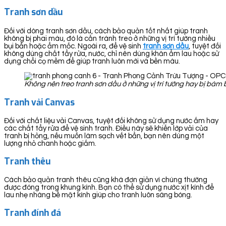
Tranh sơn dầu
Đối với dòng tranh sơn dầu, cách bảo quản tốt nhất giúp tranh
không bị phai màu, đó là cần tránh treo ở những vị trí tường nhiều
bụi bẩn hoặc ẩm mốc. Ngoài ra, để vệ sinh
tranh sơn dầu
, tuyệt đối
không dùng chất tẩy rửa, nước, chỉ nên dùng khăn ẩm lau hoặc sử
dụng chổi cọ mềm để giúp tranh luôn mới và bền màu.
Không nên treo tranh sơn dầu ở những vị trí tường hay bị bá
Tranh vải Canvas
Đối với chất liệu vải Canvas, tuyệt đối không sử dụng nước ấm hay
các chất tẩy rửa để vệ sinh tranh. Điều này sẽ khiến lớp vải của
tranh bị hỏng, nếu muốn làm sạch vết bẩn, bạn nên dùng một
lượng nhỏ chanh hoặc giấm.
Tranh thêu
Cách bảo quản tranh thêu cũng khá đơn giản vì chúng thường
được đóng trong khung kính. Bạn có thể sử dụng nước xịt kính để
lau nhẹ nhàng bề mặt kính giúp cho tranh luôn sáng bóng.
Tranh đính đá