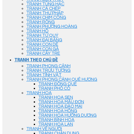
TRANH TÙNG HẠC
TRANH CÁ CHÉP
TRANH THƯ PHÁP
TRANH CHIM CÔNG
TRANH RỒNG
TRANH PHƯỢNG HOÀNG
TRANH HỔ
TRANH TỨ QUÝ
TRANH ĐẠI BÀNG
TRANH CON DÊ
TRANH CON GÀ
TRANH CÂY TRE
TRANH THEO CHỦ ĐỀ
TRANH PHONG CẢNH
TRANH TRỪU TƯỢNG
TRANH TĨNH VẬT
TRANH PHONG CẢNH QUÊ HƯƠNG
TRANH ĐỒNG QUÊ
TRANH PHỐ CỔ
TRANH HOA
TRANH HOA SEN
TRANH HOA MẪU ĐƠN
TRANH HOA ĐÀO MAI
TRANH HOA HỒNG
TRANH HOA HƯỚNG DƯƠNG
TRANH BÌNH HOA
TRANH HOA LAN
TRANH VẼ NGƯỜI
TRANH CHÂN DUNG