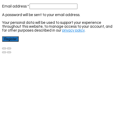
Email address
*
A password will be sent to your email address.
Your personal data will be used to support your experience
throughout this website, to manage access to your account, and
for other purposes described in our
privacy policy
.
Register