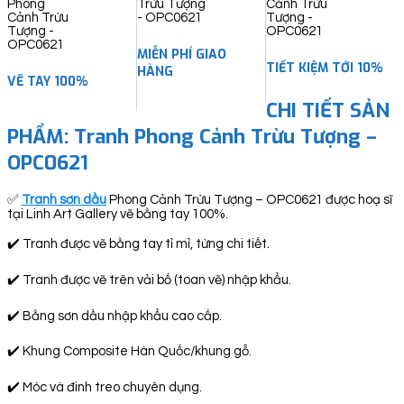
quantity
MIỄN PHÍ GIAO
TIẾT KIỆM TỚI 10%
HÀNG
VẼ TAY 100%
CHI TIẾT SẢN
PHẨM: Tranh Phong Cảnh Trừu Tượng –
OPC0621
✅
Tranh sơn dầu
Phong Cảnh Trừu Tượng – OPC0621 được hoạ sĩ
tại Linh Art Gallery vẽ bằng tay 100%.
✔️ Tranh được vẽ bằng tay tỉ mỉ, từng chi tiết.
✔️ Tranh được vẽ trên vải bố (toan vẽ) nhập khẩu.
✔️ Bằng sơn dầu nhập khẩu cao cấp.
✔️ Khung Composite Hàn Quốc/khung gỗ.
✔️ Móc và đinh treo chuyên dụng.