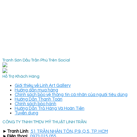
Tranh Sơn Dầu Trần Phú Trên Social
Hỗ Trợ Khách Hàng
Giới thiệu về Linh Art Gallery
Hướng dẫn mua hàng
Chính sách bảo vệ thông tin cá nhân của người tiêu dùng
Hướng Dẫn Thanh Toán
Chính sách bảo hành
Hướng Dẫn Trả Hàng Và Hoàn Tiền
Tuyển dụng
CÔNG TY TNHH TMDV MỸ THUẬT LINH TRẦN
►
Tranh Linh
:
51 TRẦN NHÂN TÔN, P.9, Q.5, TP. HCM
►
Điện thoại
:
0973 015 055