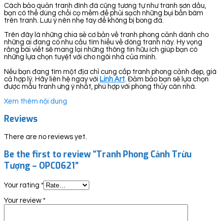
Cách bảo quản tranh đính đá cũng tương tự như tranh sơn dầu,
bạn có thể dùng chổi cọ mềm để phủi sạch những bụi bẩn bám
trên tranh. Lưu ý nên nhẹ tay để không bị bong đá.
Trên đây là những chia sẻ cơ bản về tranh phong cảnh dành cho
những ai đang có nhu cầu tìm hiểu về dòng tranh này. Hy vọng
rằng bài viết sẽ mang lại những thông tin hữu ích giúp bạn có
những lựa chọn tuyệt vời cho ngôi nhà của mình.
Nếu bạn đang tìm một địa chỉ cung cấp tranh phong cảnh đẹp, giá
cả hợp lý. Hãy liên hệ ngay với
Linh Art
. Đảm bảo bạn sẽ lựa chọn
được mẫu tranh ưng ý nhất, phù hợp với phong thủy căn nhà.
Xem thêm nội dung
Reviews
There are no reviews yet.
Be the first to review “Tranh Phong Cảnh Trừu
Tượng – OPC0621”
Your rating
*
Your review
*