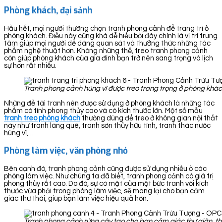
Phòng khách, đại sảnh
Hầu hết, mọi người thường chọn tranh phong cảnh để trang trí ở
phòng khách. Điều này cũng khá dễ hiểu bởi đây chính là vị trí trung
tâm giúp mọi người dễ dàng quan sát và thưởng thức những tác
phẩm nghệ thuật hơn. Không những thế, treo tranh phong cảnh
còn giúp phòng khách của gia đình bạn trở nên sang trọng và lịch
sự hơn rất nhiều.
Tranh phong cảnh hùng vĩ được treo trang trọng ở phòng khá
Những đề tài tranh nên được sử dụng ở phòng khách là những tác
phẩm có tính phong thủy cao và có kích thước lớn. Một số mẫu
tranh treo phòng khách
thường dùng để treo ở không gian nội thất
này như tranh làng quê, tranh sơn thủy hữu tình, tranh thác nước
hùng vĩ,…
Phòng làm việc, văn phòng nhỏ
Bên cạnh đó, tranh phong cảnh cũng được sử dụng nhiều ở các
phòng làm việc. Như chúng ta đã biết, tranh phong cảnh có giá trị
phong thủy rất cao. Do đó, sự có mặt của một bức tranh với kích
thước vừa phải trong phòng làm việc, sẽ mang lại cho bạn cảm
giác thư thái, giúp bạn làm việc hiệu quả hơn.
Tranh phong cảnh rừng cây tạo cho bạn cảm giác thư giãn, th