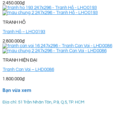
2.450.000
₫
TRANH HỔ
Tranh Hổ – LHO0193
2.800.000
₫
TRANH HIỆN ĐẠI
Tranh Con Voi – LHD0086
1.800.000
₫
Bạn vừa xem
Địa chỉ: 51 Trần Nhân Tôn, P.9, Q.5, TP. HCM