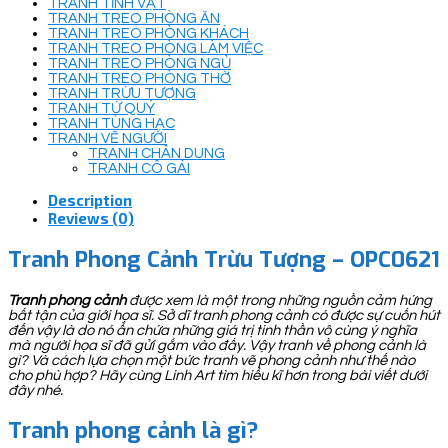
TRANH TĨNH VẬT
TRANH TREO PHÒNG ĂN
TRANH TREO PHÒNG KHÁCH
TRANH TREO PHÒNG LÀM VIỆC
TRANH TREO PHÒNG NGỦ
TRANH TREO PHÒNG THỜ
TRANH TRỪU TƯỢNG
TRANH TỨ QUÝ
TRANH TÙNG HẠC
TRANH VẼ NGƯỜI
TRANH CHÂN DUNG
TRANH CÔ GÁI
Description
Reviews (0)
Tranh Phong Cảnh Trừu Tượng – OPC0621
Tranh phong cảnh
được xem là một trong những nguồn cảm hứng
bất tận của giới họa sĩ. Sở dĩ tranh phong cảnh có được sự cuốn hút
đến vậy là do nó ẩn chứa những giá trị tinh thần vô cùng ý nghĩa
mà người họa sĩ đã gửi gắm vào đấy. Vậy tranh về phong cảnh là
gì? Và cách lựa chọn một bức tranh vẽ phong cảnh như thế nào
cho phù hợp? Hãy cùng Linh Art tìm hiểu kĩ hơn trong bài viết dưới
đây nhé.
Tranh phong cảnh là gì?