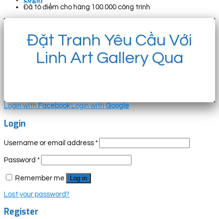
Đã tô điểm cho hàng 100.000 công trình
Đặt Tranh Yêu Cầu Với
Linh Art Gallery Qua
Login with
Facebook
Login with
Google
Login
Username or email address
*
Password
*
Remember me
Log in
Lost your password?
Register