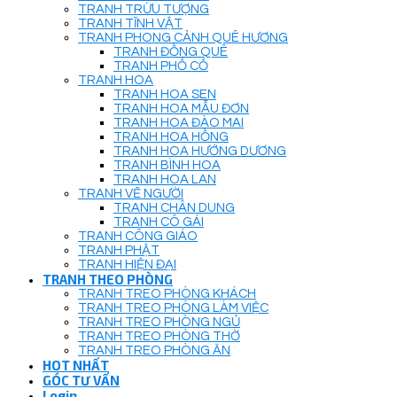
TRANH TRỪU TƯỢNG
TRANH TĨNH VẬT
TRANH PHONG CẢNH QUÊ HƯƠNG
TRANH ĐỒNG QUÊ
TRANH PHỐ CỔ
TRANH HOA
TRANH HOA SEN
TRANH HOA MẪU ĐƠN
TRANH HOA ĐÀO MAI
TRANH HOA HỒNG
TRANH HOA HƯỚNG DƯƠNG
TRANH BÌNH HOA
TRANH HOA LAN
TRANH VẼ NGƯỜI
TRANH CHÂN DUNG
TRANH CÔ GÁI
TRANH CÔNG GIÁO
TRANH PHẬT
TRANH HIỆN ĐẠI
TRANH THEO PHÒNG
TRANH TREO PHÒNG KHÁCH
TRANH TREO PHÒNG LÀM VIỆC
TRANH TREO PHÒNG NGỦ
TRANH TREO PHÒNG THỜ
TRANH TREO PHÒNG ĂN
HOT NHẤT
GÓC TƯ VẤN
Login