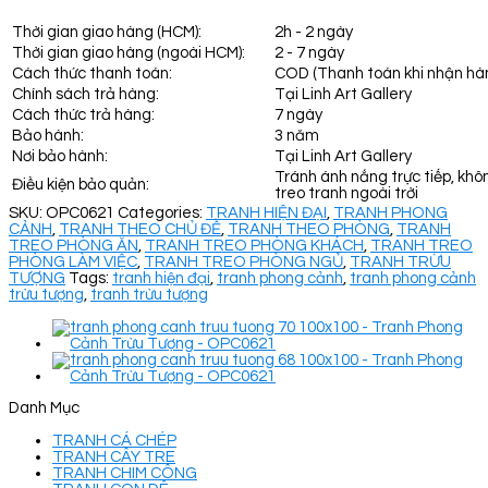
Thời gian giao hàng (HCM):
2h - 2 ngày
Thời gian giao hàng (ngoài HCM):
2 - 7 ngày
Cách thức thanh toán:
COD (Thanh toán khi nhận hà
Chính sách trả hàng:
Tại Linh Art Gallery
Cách thức trả hàng:
7 ngày
Bảo hành:
3 năm
Nơi bảo hành:
Tại Linh Art Gallery
Tránh ánh nắng trực tiếp, khô
Điều kiện bảo quản:
treo tranh ngoài trời
SKU:
OPC0621
Categories:
TRANH HIỆN ĐẠI
,
TRANH PHONG
CẢNH
,
TRANH THEO CHỦ ĐỀ
,
TRANH THEO PHÒNG
,
TRANH
TREO PHÒNG ĂN
,
TRANH TREO PHÒNG KHÁCH
,
TRANH TREO
PHÒNG LÀM VIỆC
,
TRANH TREO PHÒNG NGỦ
,
TRANH TRỪU
TƯỢNG
Tags:
tranh hiện đại
,
tranh phong cảnh
,
tranh phong cảnh
trừu tượng
,
tranh trừu tượng
Danh Mục
TRANH CÁ CHÉP
TRANH CÂY TRE
TRANH CHIM CÔNG