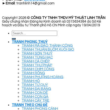
►
Email
: tranhlinh14@gmail.com
Copyright 2026 ©
CÔNG TY TNHH TMDV MỸ THUẬT LINH TRẦN
Giấy chứng nhận Đăng ký Kinh doanh số 0315634384 do Sở Kế
hoạch và Đầu tư Thành phố Hồ Chí Minh cấp ngày 19/04/2019
Search
for:
TRANH PHONG THUỶ
TRANH MÃ ĐÁO THÀNH CÔNG
TRANH THUẬN BUỒM XUÔI GIÓ
TRANH SƠN THUỶ
TRANH TÙNG HẠC
TRANH CÁ CHÉP
TRANH THƯ PHÁP
TRANH CHIM CÔNG
TRANH RỒNG
TRANH PHƯỢNG HOÀNG
TRANH HỔ
TRANH TỨ QUÝ
TRANH ĐẠI BÀNG
TRANH CON DÊ
TRANH CON GÀ
TRANH CÂY TRE
TRANH THEO CHỦ ĐỀ
TRANH PHONG CẢNH