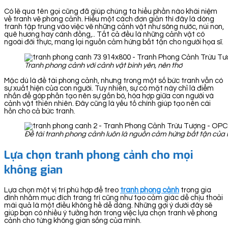
Có lẽ qua tên gọi cũng đã giúp chúng ta hiểu phần nào khái niệm
về tranh vẽ phong cảnh. Hiểu một cách đơn giản thì đây là dòng
tranh tập trung vào việc vẽ những cảnh vật như sông nước, núi non,
quê hương hay cánh đồng,.. Tất cả đều là những cảnh vật có
ngoài đời thực, mang lại nguồn cảm hứng bất tận cho người họa sĩ.
Tranh phong cảnh với cảnh vật bình yên, nên thơ
Mặc dù là đề tài phong cảnh, nhưng trong một số bức tranh vẫn có
sự xuất hiện của con người. Tuy nhiên, sự có mặt này chỉ là điểm
nhấn để góp phần tạo nên sự gắn bó, hòa hợp giữa con người và
cảnh vật thiên nhiên. Đây cũng là yếu tố chính giúp tạo nên cái
hồn cho cả bức tranh.
Đề tài tranh phong cảnh luôn là nguồn cảm hứng bất tận của 
Lựa chọn tranh phong cảnh cho mọi
không gian
Lựa chọn một vị trí phù hợp để treo
tranh ph
ong cảnh
trong gia
đình nhằm mục đích trang trí cũng như tạo cảm giác dễ chịu thoải
mái quả là một điều không hề dễ dàng. Những gợi ý dưới đây sẽ
giúp bạn có nhiều ý tưởng hơn trong việc lựa chọn tranh về phong
cảnh cho từng không gian sống của mình.