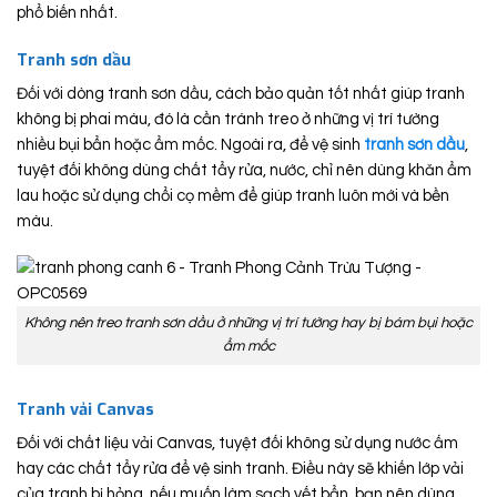
phổ biến nhất.
Tranh sơn dầu
Đối với dòng tranh sơn dầu, cách bảo quản tốt nhất giúp tranh
không bị phai màu, đó là cần tránh treo ở những vị trí tường
nhiều bụi bẩn hoặc ẩm mốc. Ngoài ra, để vệ sinh
tranh sơn dầu
,
tuyệt đối không dùng chất tẩy rửa, nước, chỉ nên dùng khăn ẩm
lau hoặc sử dụng chổi cọ mềm để giúp tranh luôn mới và bền
màu.
Không nên treo tranh sơn dầu ở những vị trí tường hay bị bám bụi hoặc
ẩm mốc
Tranh vải Canvas
Đối với chất liệu vải Canvas, tuyệt đối không sử dụng nước ấm
hay các chất tẩy rửa để vệ sinh tranh. Điều này sẽ khiến lớp vải
của tranh bị hỏng, nếu muốn làm sạch vết bẩn, bạn nên dùng