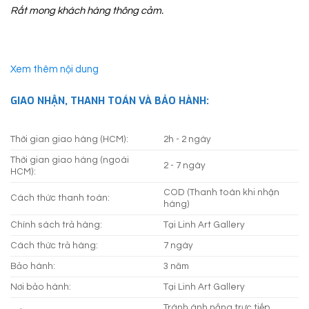
Rất mong khách hàng thông cảm.
Xem thêm nội dung
GIAO NHẬN, THANH TOÁN VÀ BẢO HÀNH:
Thời gian giao hàng (HCM):
2h - 2 ngày
Thời gian giao hàng (ngoài
2 - 7 ngày
HCM):
COD (Thanh toán khi nhận
Cách thức thanh toán:
hàng)
Chính sách trả hàng:
Tại Linh Art Gallery
Cách thức trả hàng:
7 ngày
Bảo hành:
3 năm
Nơi bảo hành:
Tại Linh Art Gallery
Tránh ánh nắng trực tiếp,