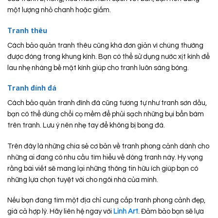
một lượng nhỏ chanh hoặc giấm.
Tranh thêu
Cách bảo quản tranh thêu cũng khá đơn giản vì chúng thường
được đóng trong khung kính. Bạn có thể sử dụng nước xịt kính để
lau nhẹ nhàng bề mặt kính giúp cho tranh luôn sáng bóng.
Tranh đính đá
Cách bảo quản tranh đính đá cũng tương tự như tranh sơn dầu,
bạn có thể dùng chổi cọ mềm để phủi sạch những bụi bẩn bám
trên tranh. Lưu ý nên nhẹ tay để không bị bong đá.
Trên đây là những chia sẻ cơ bản về tranh phong cảnh dành cho
những ai đang có nhu cầu tìm hiểu về dòng tranh này. Hy vọng
rằng bài viết sẽ mang lại những thông tin hữu ích giúp bạn có
những lựa chọn tuyệt vời cho ngôi nhà của mình.
Nếu bạn đang tìm một địa chỉ cung cấp tranh phong cảnh đẹp,
giá cả hợp lý. Hãy liên hệ ngay với
Linh Art
. Đảm bảo bạn sẽ lựa