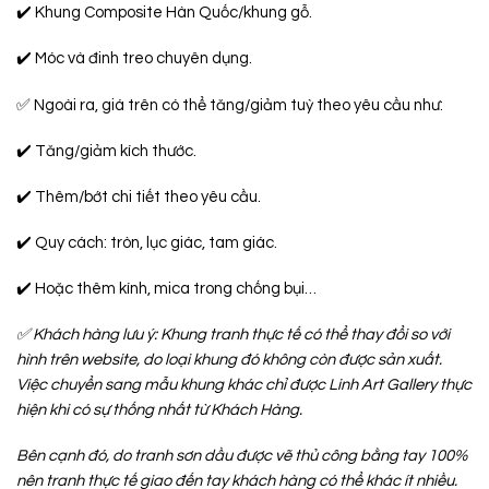
✔️ Khung Composite Hàn Quốc/khung gỗ.
✔️ Móc và đinh treo chuyên dụng.
✅ Ngoài ra, giá trên có thể tăng/giảm tuỳ theo yêu cầu như:
✔️ Tăng/giảm kích thước.
✔️ Thêm/bớt chi tiết theo yêu cầu.
✔️ Quy cách: tròn, lục giác, tam giác.
✔️ Hoặc thêm kính, mica trong chống bụi…
✅
Khách hàng lưu ý: Khung tranh thực tế có thể thay đổi so với
hình trên website, do loại khung đó không còn được sản xuất.
Việc chuyển sang mẫu khung khác chỉ được Linh Art Gallery thực
hiện khi có sự thống nhất từ Khách Hàng.
Bên cạnh đó, do tranh sơn dầu được vẽ thủ công bằng tay 100%
nên tranh thực tế giao đến tay khách hàng có thể khác ít nhiều.