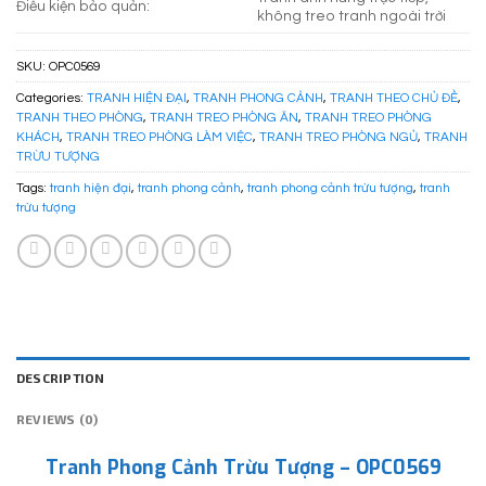
Điều kiện bảo quản:
không treo tranh ngoài trời
SKU:
OPC0569
Categories:
TRANH HIỆN ĐẠI
,
TRANH PHONG CẢNH
,
TRANH THEO CHỦ ĐỀ
,
TRANH THEO PHÒNG
,
TRANH TREO PHÒNG ĂN
,
TRANH TREO PHÒNG
KHÁCH
,
TRANH TREO PHÒNG LÀM VIỆC
,
TRANH TREO PHÒNG NGỦ
,
TRANH
TRỪU TƯỢNG
Tags:
tranh hiện đại
,
tranh phong cảnh
,
tranh phong cảnh trừu tượng
,
tranh
trừu tượng
DESCRIPTION
REVIEWS (0)
Tranh Phong Cảnh Trừu Tượng – OPC0569