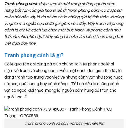
Tranh phong cảnh
được xem là một trong những nguồn cảm
hứng bất tận của giới họa sĩ. Sở dĩ tranh phong cảnh có được sự
cuốn hút đến vậy là do nó ẩn chứa những giá trị tinh thần vô cùng
ý nghĩa mà người họa sĩ đã gửi gắm vào đấy. Vậy tranh về phong
cảnh là gì? Và cách lựa chọn một bức tranh vẽ phong cảnh như
thế nào cho phù hợp? Hãy cùng Linh Art tìm hiểu kĩ hơn trong bài
viết dưới đây nhé.
Tranh phong cảnh là gì?
Có lẽ qua tên gọi cũng đã giúp chúng ta hiểu phần nào khái
niệm về tranh vẽ phong cảnh. Hiểu một cách đơn giản thì đây là
dòng tranh tập trung vào việc vẽ những cảnh vật như sông nước,
núi non, quê hương hay cánh đồng,.. Tất cả đều là những cảnh
vật có ngoài đời thực, mang lại nguồn cảm hứng bất tận cho
người họa sĩ.
Tranh phong cảnh với cảnh vật bình yên, nên thơ