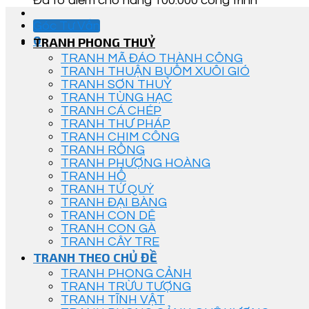
Đã tô điểm cho hàng 100.000 công trình
Góc Tư Vấn
0
TRANH PHONG THUỶ
TRANH MÃ ĐÁO THÀNH CÔNG
TRANH THUẬN BUỒM XUÔI GIÓ
TRANH SƠN THUỶ
TRANH TÙNG HẠC
TRANH CÁ CHÉP
TRANH THƯ PHÁP
TRANH CHIM CÔNG
TRANH RỒNG
TRANH PHƯỢNG HOÀNG
TRANH HỔ
TRANH TỨ QUÝ
TRANH ĐẠI BÀNG
TRANH CON DÊ
TRANH CON GÀ
TRANH CÂY TRE
TRANH THEO CHỦ ĐỀ
TRANH PHONG CẢNH
TRANH TRỪU TƯỢNG
TRANH TĨNH VẬT