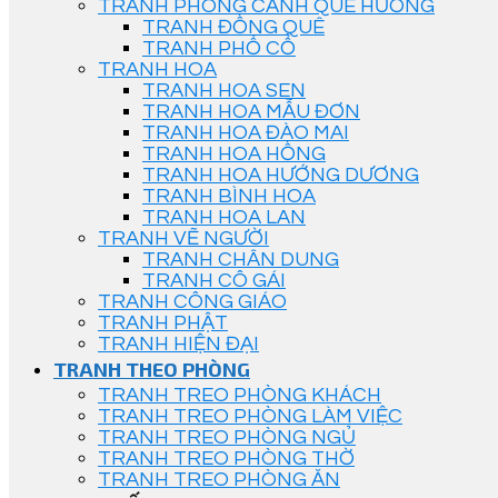
TRANH PHONG CẢNH QUÊ HƯƠNG
TRANH ĐỒNG QUÊ
TRANH PHỐ CỔ
TRANH HOA
TRANH HOA SEN
TRANH HOA MẪU ĐƠN
TRANH HOA ĐÀO MAI
TRANH HOA HỒNG
TRANH HOA HƯỚNG DƯƠNG
TRANH BÌNH HOA
TRANH HOA LAN
TRANH VẼ NGƯỜI
TRANH CHÂN DUNG
TRANH CÔ GÁI
TRANH CÔNG GIÁO
TRANH PHẬT
TRANH HIỆN ĐẠI
TRANH THEO PHÒNG
TRANH TREO PHÒNG KHÁCH
TRANH TREO PHÒNG LÀM VIỆC
TRANH TREO PHÒNG NGỦ
TRANH TREO PHÒNG THỜ
TRANH TREO PHÒNG ĂN