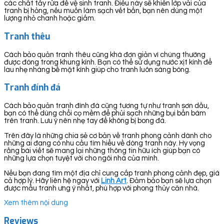
các chất tẩy rửa để vệ sinh tranh. Điều này sẽ khiến lớp vải của
tranh bị hỏng, nếu muốn làm sạch vết bẩn, bạn nên dùng một
lượng nhỏ chanh hoặc giấm.
Tranh thêu
Cách bảo quản tranh thêu cũng khá đơn giản vì chúng thường
được đóng trong khung kính. Bạn có thể sử dụng nước xịt kính để
lau nhẹ nhàng bề mặt kính giúp cho tranh luôn sáng bóng.
Tranh đính đá
Cách bảo quản tranh đính đá cũng tương tự như tranh sơn dầu,
bạn có thể dùng chổi cọ mềm để phủi sạch những bụi bẩn bám
trên tranh. Lưu ý nên nhẹ tay để không bị bong đá.
Trên đây là những chia sẻ cơ bản về tranh phong cảnh dành cho
những ai đang có nhu cầu tìm hiểu về dòng tranh này. Hy vọng
rằng bài viết sẽ mang lại những thông tin hữu ích giúp bạn có
những lựa chọn tuyệt vời cho ngôi nhà của mình.
Nếu bạn đang tìm một địa chỉ cung cấp tranh phong cảnh đẹp, giá
cả hợp lý. Hãy liên hệ ngay với
Linh Art
. Đảm bảo bạn sẽ lựa chọn
được mẫu tranh ưng ý nhất, phù hợp với phong thủy căn nhà.
Xem thêm nội dung
Reviews