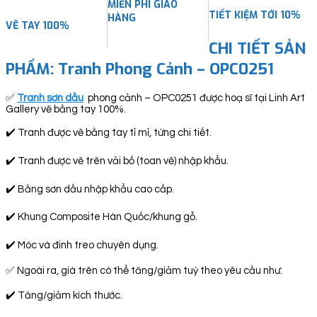
MIỄN PHÍ GIAO
TIẾT KIỆM TỚI 10%
HÀNG
VẼ TAY 100%
CHI TIẾT SẢN
PHẨM: Tranh Phong Cảnh – OPC0251
✅
Tranh sơn dầu
phong cảnh – OPC0251 được hoạ sĩ tại Linh Art
Gallery vẽ bằng tay 100%.
✔️ Tranh được vẽ bằng tay tỉ mỉ, từng chi tiết.
✔️ Tranh được vẽ trên vải bố (toan vẽ) nhập khẩu.
✔️ Bằng sơn dầu nhập khẩu cao cấp.
✔️ Khung Composite Hàn Quốc/khung gỗ.
✔️ Móc và đinh treo chuyên dụng.
✅ Ngoài ra, giá trên có thể tăng/giảm tuỳ theo yêu cầu như:
✔️ Tăng/giảm kích thước.