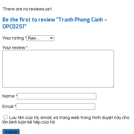
There are no reviews yet.
Be the first to review “Tranh Phong Cảnh –
OPC0251”
Your rating
*
Your review
*
Name
*
Email
*
Lưu tên của tôi, email, và trang web trong trình duyệt này cho
lần bình luận kế tiếp của tôi.