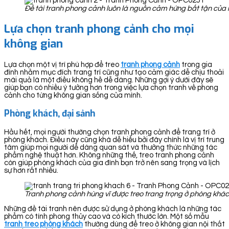
Đề tài tranh phong cảnh luôn là nguồn cảm hứng bất tận của 
Lựa chọn tranh phong cảnh cho mọi
không gian
Lựa chọn một vị trí phù hợp để treo
tranh ph
ong cảnh
trong gia
đình nhằm mục đích trang trí cũng như tạo cảm giác dễ chịu thoải
mái quả là một điều không hề dễ dàng. Những gợi ý dưới đây sẽ
giúp bạn có nhiều ý tưởng hơn trong việc lựa chọn tranh về phong
cảnh cho từng không gian sống của mình.
Phòng khách, đại sảnh
Hầu hết, mọi người thường chọn tranh phong cảnh để trang trí ở
phòng khách. Điều này cũng khá dễ hiểu bởi đây chính là vị trí trung
tâm giúp mọi người dễ dàng quan sát và thưởng thức những tác
phẩm nghệ thuật hơn. Không những thế, treo tranh phong cảnh
còn giúp phòng khách của gia đình bạn trở nên sang trọng và lịch
sự hơn rất nhiều.
Tranh phong cảnh hùng vĩ được treo trang trọng ở phòng khá
Những đề tài tranh nên được sử dụng ở phòng khách là những tác
phẩm có tính phong thủy cao và có kích thước lớn. Một số mẫu
tranh treo phòng khách
thường dùng để treo ở không gian nội thất