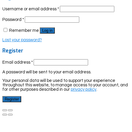
Username or email address
*
Password
*
Remember me
Log in
Lost your password?
Register
Email address
*
A password will be sent to your email address.
Your personal data will be used to support your experience
throughout this website, to manage access to your account, and
for other purposes described in our
privacy policy
.
Register