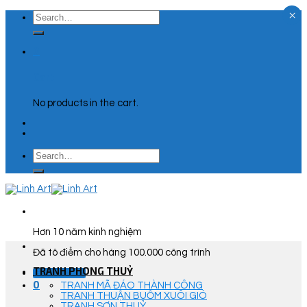
×
Skip
Search
to
for:
content
0
Cart
No products in the cart.
Search
for:
Hơn 10 năm kinh nghiệm
Đã tô điểm cho hàng 100.000 công trình
TRANH PHONG THUỶ
Góc Tư Vấn
0
TRANH MÃ ĐÁO THÀNH CÔNG
TRANH THUẬN BUỒM XUÔI GIÓ
TRANH SƠN THUỶ