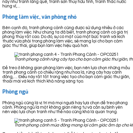
này như tranh làng quê, tranh sơn thủy hữu tình, tranh thác nước
hùng vĩ,…
Phòng làm việc, văn phòng nhỏ
Bên cạnh đó, tranh phong cảnh cũng được sử dụng nhiều ở các
phòng làm việc. Như chúng ta đã biết, tranh phong cảnh có giá trị
phong thủy rất cao. Do đó, sự có mặt của một bức tranh với kích
thước vừa phải trong phòng làm việc, sẽ mang lại cho bạn cảm
giác thư thái, giúp bạn làm việc hiệu quả hơn.
Tranh phong cảnh rừng cây tạo cho bạn cảm giác thư giãn, th
Để treo ở không gian phòng làm việc, bạn nên lựa chọn những mẫu
tranh phong cảnh có chiều rộng như hoa lá, rừng cây hay cánh
đồng,…. Điều này rất tốt trong việc tạo cho bạn cảm giác thư giãn,
thoải mái và kích thích khả năng sáng tạo.
Phòng ngủ
Phòng ngủ cũng là vị trí mà mọi người hay lựa chọn để treo phong
cảnh. Phòng ngủ là một không gian riêng tư và cần sự bình yên
nên việc lựa chọn tranh như thế nào cũng khá là quan trọng.
Tranh phong cảnh mùa đông mang lại cảm giác ấm áp cho k