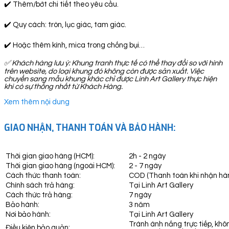
✔️ Thêm/bớt chi tiết theo yêu cầu.
✔️ Quy cách: tròn, lục giác, tam giác.
✔️ Hoặc thêm kính, mica trong chống bụi…
✅ Khách hàng lưu ý: Khung tranh thực tế có thể thay đổi so với hình
trên website, do loại khung đó không còn được sản xuất. Việc
chuyển sang mẫu khung khác chỉ được Linh Art Gallery thực hiện
khi có sự thống nhất từ Khách Hàng.
Xem thêm nội dung
GIAO NHẬN, THANH TOÁN VÀ BẢO HÀNH:
Thời gian giao hàng (HCM):
2h - 2 ngày
Thời gian giao hàng (ngoài HCM):
2 - 7 ngày
Cách thức thanh toán:
COD (Thanh toán khi nhận hà
Chính sách trả hàng:
Tại Linh Art Gallery
Cách thức trả hàng:
7 ngày
Bảo hành:
3 năm
Nơi bảo hành:
Tại Linh Art Gallery
Tránh ánh nắng trực tiếp, khô
Điều kiện bảo quản: