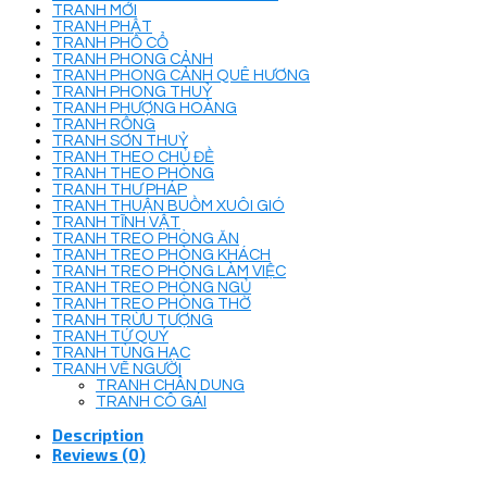
TRANH MỚI
TRANH PHẬT
TRANH PHỐ CỔ
TRANH PHONG CẢNH
TRANH PHONG CẢNH QUÊ HƯƠNG
TRANH PHONG THUỶ
TRANH PHƯỢNG HOÀNG
TRANH RỒNG
TRANH SƠN THUỶ
TRANH THEO CHỦ ĐỀ
TRANH THEO PHÒNG
TRANH THƯ PHÁP
TRANH THUẬN BUỒM XUÔI GIÓ
TRANH TĨNH VẬT
TRANH TREO PHÒNG ĂN
TRANH TREO PHÒNG KHÁCH
TRANH TREO PHÒNG LÀM VIỆC
TRANH TREO PHÒNG NGỦ
TRANH TREO PHÒNG THỜ
TRANH TRỪU TƯỢNG
TRANH TỨ QUÝ
TRANH TÙNG HẠC
TRANH VẼ NGƯỜI
TRANH CHÂN DUNG
TRANH CÔ GÁI
Description
Reviews (0)