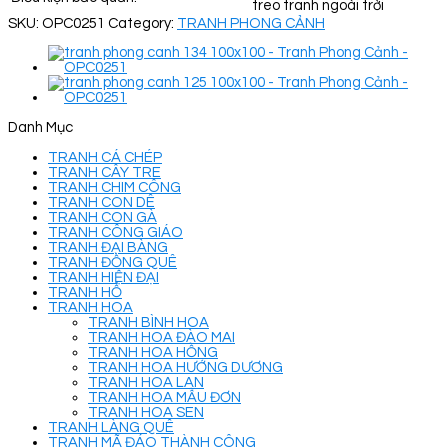
treo tranh ngoài trời
SKU:
OPC0251
Category:
TRANH PHONG CẢNH
Danh Mục
TRANH CÁ CHÉP
TRANH CÂY TRE
TRANH CHIM CÔNG
TRANH CON DÊ
TRANH CON GÀ
TRANH CÔNG GIÁO
TRANH ĐẠI BÀNG
TRANH ĐỒNG QUÊ
TRANH HIỆN ĐẠI
TRANH HỔ
TRANH HOA
TRANH BÌNH HOA
TRANH HOA ĐÀO MAI
TRANH HOA HỒNG
TRANH HOA HƯỚNG DƯƠNG
TRANH HOA LAN
TRANH HOA MẪU ĐƠN
TRANH HOA SEN
TRANH LÀNG QUÊ
TRANH MÃ ĐÁO THÀNH CÔNG