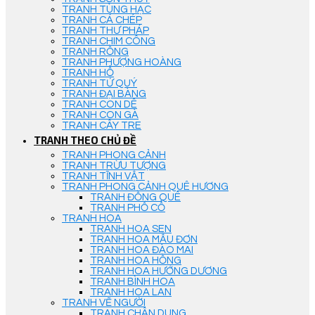
TRANH TÙNG HẠC
TRANH CÁ CHÉP
TRANH THƯ PHÁP
TRANH CHIM CÔNG
TRANH RỒNG
TRANH PHƯỢNG HOÀNG
TRANH HỔ
TRANH TỨ QUÝ
TRANH ĐẠI BÀNG
TRANH CON DÊ
TRANH CON GÀ
TRANH CÂY TRE
TRANH THEO CHỦ ĐỀ
TRANH PHONG CẢNH
TRANH TRỪU TƯỢNG
TRANH TĨNH VẬT
TRANH PHONG CẢNH QUÊ HƯƠNG
TRANH ĐỒNG QUÊ
TRANH PHỐ CỔ
TRANH HOA
TRANH HOA SEN
TRANH HOA MẪU ĐƠN
TRANH HOA ĐÀO MAI
TRANH HOA HỒNG
TRANH HOA HƯỚNG DƯƠNG
TRANH BÌNH HOA
TRANH HOA LAN
TRANH VẼ NGƯỜI
TRANH CHÂN DUNG