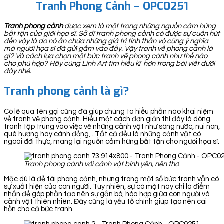
Tranh Phong Cảnh – OPC0251
Tranh phong cảnh
được xem là một trong những nguồn cảm hứng
bất tận của giới họa sĩ. Sở dĩ tranh phong cảnh có được sự cuốn hút
đến vậy là do nó ẩn chứa những giá trị tinh thần vô cùng ý nghĩa
mà người họa sĩ đã gửi gắm vào đấy. Vậy tranh về phong cảnh là
gì? Và cách lựa chọn một bức tranh vẽ phong cảnh như thế nào
cho phù hợp? Hãy cùng Linh Art tìm hiểu kĩ hơn trong bài viết dưới
đây nhé.
Tranh phong cảnh là gì?
Có lẽ qua tên gọi cũng đã giúp chúng ta hiểu phần nào khái niệm
về tranh vẽ phong cảnh. Hiểu một cách đơn giản thì đây là dòng
tranh tập trung vào việc vẽ những cảnh vật như sông nước, núi non,
quê hương hay cánh đồng,.. Tất cả đều là những cảnh vật có
ngoài đời thực, mang lại nguồn cảm hứng bất tận cho người họa sĩ.
Tranh phong cảnh với cảnh vật bình yên, nên thơ
Mặc dù là đề tài phong cảnh, nhưng trong một số bức tranh vẫn có
sự xuất hiện của con người. Tuy nhiên, sự có mặt này chỉ là điểm
nhấn để góp phần tạo nên sự gắn bó, hòa hợp giữa con người và
cảnh vật thiên nhiên. Đây cũng là yếu tố chính giúp tạo nên cái
hồn cho cả bức tranh.