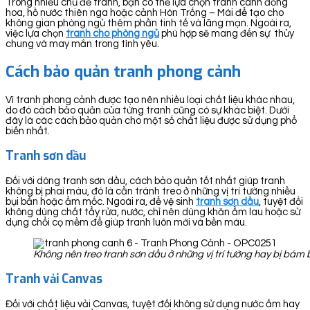
Trong nhiều chủ đề tranh, bạn có thể lựa chọn tranh cánh đồng
hoa, hồ nước thiên nga hoặc cảnh Hòn Trống – Mái để tạo cho
không gian phòng ngủ thêm phần tinh tế và lãng mạn. Ngoài ra,
việc lựa chọn
tranh cho phòng ngủ
phù hợp sẽ mang đến sự thủy
chung và may mắn trong tình yêu.
Cách bảo quản tranh phong cảnh
Vì tranh phong cảnh được tạo nên nhiều loại chất liệu khác nhau,
do đó cách bảo quản của từng tranh cũng có sự khác biệt. Dưới
đây là các cách bảo quản cho một số chất liệu được sử dụng phổ
biến nhất.
Tranh sơn dầu
Đối với dòng tranh sơn dầu, cách bảo quản tốt nhất giúp tranh
không bị phai màu, đó là cần tránh treo ở những vị trí tường nhiều
bụi bẩn hoặc ẩm mốc. Ngoài ra, để vệ sinh
tranh sơn dầu
, tuyệt đối
không dùng chất tẩy rửa, nước, chỉ nên dùng khăn ẩm lau hoặc sử
dụng chổi cọ mềm để giúp tranh luôn mới và bền màu.
Không nên treo tranh sơn dầu ở những vị trí tường hay bị bá
Tranh vải Canvas
Đối với chất liệu vải Canvas, tuyệt đối không sử dụng nước ấm hay