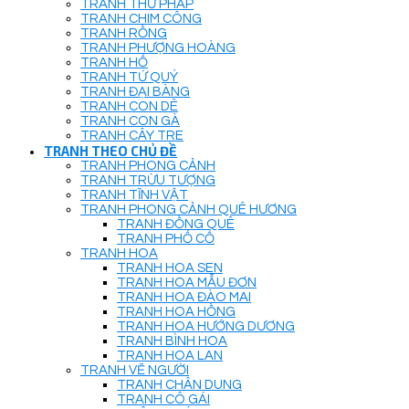
TRANH THƯ PHÁP
TRANH CHIM CÔNG
TRANH RỒNG
TRANH PHƯỢNG HOÀNG
TRANH HỔ
TRANH TỨ QUÝ
TRANH ĐẠI BÀNG
TRANH CON DÊ
TRANH CON GÀ
TRANH CÂY TRE
TRANH THEO CHỦ ĐỀ
TRANH PHONG CẢNH
TRANH TRỪU TƯỢNG
TRANH TĨNH VẬT
TRANH PHONG CẢNH QUÊ HƯƠNG
TRANH ĐỒNG QUÊ
TRANH PHỐ CỔ
TRANH HOA
TRANH HOA SEN
TRANH HOA MẪU ĐƠN
TRANH HOA ĐÀO MAI
TRANH HOA HỒNG
TRANH HOA HƯỚNG DƯƠNG
TRANH BÌNH HOA
TRANH HOA LAN
TRANH VẼ NGƯỜI
TRANH CHÂN DUNG
TRANH CÔ GÁI