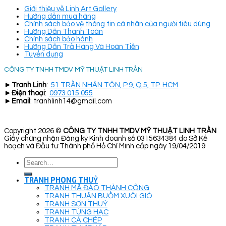
Giới thiệu về Linh Art Gallery
Hướng dẫn mua hàng
Chính sách bảo vệ thông tin cá nhân của người tiêu dùng
Hướng Dẫn Thanh Toán
Chính sách bảo hành
Hướng Dẫn Trả Hàng Và Hoàn Tiền
Tuyển dụng
CÔNG TY TNHH TMDV MỸ THUẬT LINH TRẦN
►
Tranh Linh
:
51 TRẦN NHÂN TÔN, P.9, Q.5, TP. HCM
►
Điện thoại
:
0973 015 055
►
Email
: tranhlinh14@gmail.com
Copyright 2026 ©
CÔNG TY TNHH TMDV MỸ THUẬT LINH TRẦN
Giấy chứng nhận Đăng ký Kinh doanh số 0315634384 do Sở Kế
hoạch và Đầu tư Thành phố Hồ Chí Minh cấp ngày 19/04/2019
Search
for:
TRANH PHONG THUỶ
TRANH MÃ ĐÁO THÀNH CÔNG
TRANH THUẬN BUỒM XUÔI GIÓ
TRANH SƠN THUỶ
TRANH TÙNG HẠC
TRANH CÁ CHÉP