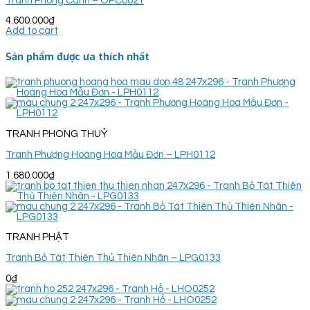
Tranh Phong Cảnh – OPC0021
4.600.000
₫
Add to cart
Sản phẩm được ưa thích nhất
TRANH PHONG THUỶ
Tranh Phượng Hoàng Hoa Mẫu Đơn – LPH0112
1.680.000
₫
TRANH PHẬT
Tranh Bồ Tát Thiên Thủ Thiên Nhãn – LPG0133
0
₫