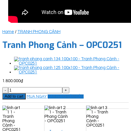
Home
/
TRANH PHONG CẢNH
Tranh Phong Cảnh – OPC0251
1.800.000
₫
Tranh
Phong
Add to cart
MUA NGAY
ĐẶT THEO YÊU CẦU
Cảnh
-
OPC0251
quantity