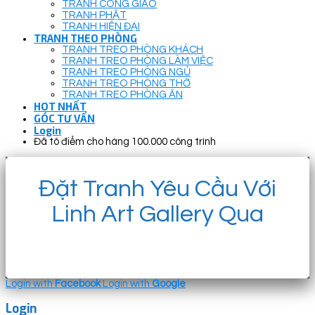
TRANH CÔNG GIÁO
TRANH PHẬT
TRANH HIỆN ĐẠI
TRANH THEO PHÒNG
TRANH TREO PHÒNG KHÁCH
TRANH TREO PHÒNG LÀM VIỆC
TRANH TREO PHÒNG NGỦ
TRANH TREO PHÒNG THỜ
TRANH TREO PHÒNG ĂN
HOT NHẤT
GÓC TƯ VẤN
Login
Đã tô điểm cho hàng 100.000 công trình
Đặt Tranh Yêu Cầu Với
Linh Art Gallery Qua
Login with
Facebook
Login with
Google
Login