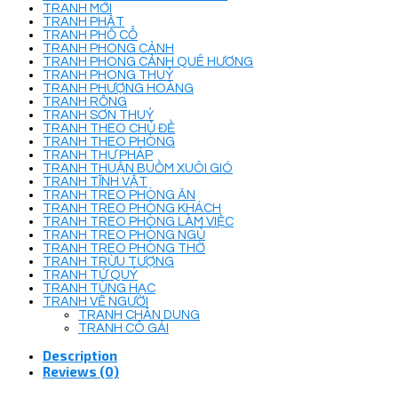
TRANH MỚI
TRANH PHẬT
TRANH PHỐ CỔ
TRANH PHONG CẢNH
TRANH PHONG CẢNH QUÊ HƯƠNG
TRANH PHONG THUỶ
TRANH PHƯỢNG HOÀNG
TRANH RỒNG
TRANH SƠN THUỶ
TRANH THEO CHỦ ĐỀ
TRANH THEO PHÒNG
TRANH THƯ PHÁP
TRANH THUẬN BUỒM XUÔI GIÓ
TRANH TĨNH VẬT
TRANH TREO PHÒNG ĂN
TRANH TREO PHÒNG KHÁCH
TRANH TREO PHÒNG LÀM VIỆC
TRANH TREO PHÒNG NGỦ
TRANH TREO PHÒNG THỜ
TRANH TRỪU TƯỢNG
TRANH TỨ QUÝ
TRANH TÙNG HẠC
TRANH VẼ NGƯỜI
TRANH CHÂN DUNG
TRANH CÔ GÁI
Description
Reviews (0)