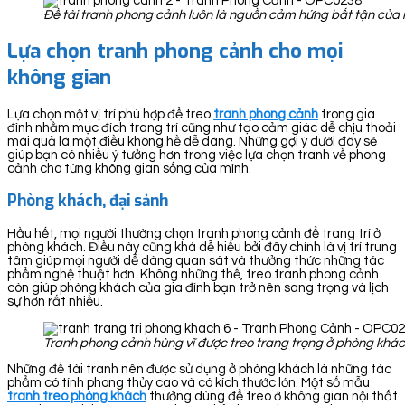
Đề tài tranh phong cảnh luôn là nguồn cảm hứng bất tận của 
Lựa chọn tranh phong cảnh cho mọi
không gian
Lựa chọn một vị trí phù hợp để treo
tranh ph
ong cảnh
trong gia
đình nhằm mục đích trang trí cũng như tạo cảm giác dễ chịu thoải
mái quả là một điều không hề dễ dàng. Những gợi ý dưới đây sẽ
giúp bạn có nhiều ý tưởng hơn trong việc lựa chọn tranh về phong
cảnh cho từng không gian sống của mình.
Phòng khách, đại sảnh
Hầu hết, mọi người thường chọn tranh phong cảnh để trang trí ở
phòng khách. Điều này cũng khá dễ hiểu bởi đây chính là vị trí trung
tâm giúp mọi người dễ dàng quan sát và thưởng thức những tác
phẩm nghệ thuật hơn. Không những thế, treo tranh phong cảnh
còn giúp phòng khách của gia đình bạn trở nên sang trọng và lịch
sự hơn rất nhiều.
Tranh phong cảnh hùng vĩ được treo trang trọng ở phòng khá
Những đề tài tranh nên được sử dụng ở phòng khách là những tác
phẩm có tính phong thủy cao và có kích thước lớn. Một số mẫu
tranh treo phòng khách
thường dùng để treo ở không gian nội thất