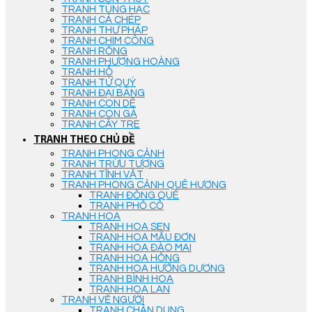
TRANH TÙNG HẠC
TRANH CÁ CHÉP
TRANH THƯ PHÁP
TRANH CHIM CÔNG
TRANH RỒNG
TRANH PHƯỢNG HOÀNG
TRANH HỔ
TRANH TỨ QUÝ
TRANH ĐẠI BÀNG
TRANH CON DÊ
TRANH CON GÀ
TRANH CÂY TRE
TRANH THEO CHỦ ĐỀ
TRANH PHONG CẢNH
TRANH TRỪU TƯỢNG
TRANH TĨNH VẬT
TRANH PHONG CẢNH QUÊ HƯƠNG
TRANH ĐỒNG QUÊ
TRANH PHỐ CỔ
TRANH HOA
TRANH HOA SEN
TRANH HOA MẪU ĐƠN
TRANH HOA ĐÀO MAI
TRANH HOA HỒNG
TRANH HOA HƯỚNG DƯƠNG
TRANH BÌNH HOA
TRANH HOA LAN
TRANH VẼ NGƯỜI
TRANH CHÂN DUNG