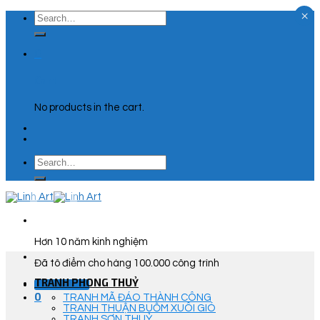
×
Skip
Search
to
for:
content
0
Cart
No products in the cart.
Search
for:
Hơn 10 năm kinh nghiệm
Đã tô điểm cho hàng 100.000 công trình
TRANH PHONG THUỶ
Góc Tư Vấn
0
TRANH MÃ ĐÁO THÀNH CÔNG
TRANH THUẬN BUỒM XUÔI GIÓ
TRANH SƠN THUỶ