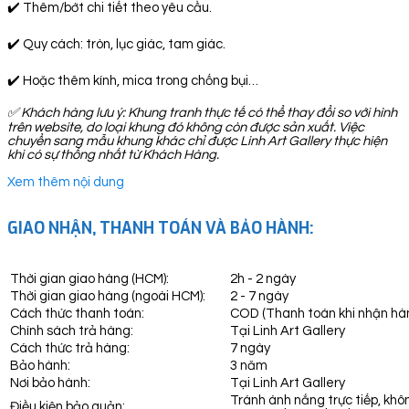
✔️ Thêm/bớt chi tiết theo yêu cầu.
✔️ Quy cách: tròn, lục giác, tam giác.
✔️ Hoặc thêm kính, mica trong chống bụi…
✅ Khách hàng lưu ý: Khung tranh thực tế có thể thay đổi so với hình
trên website, do loại khung đó không còn được sản xuất. Việc
chuyển sang mẫu khung khác chỉ được Linh Art Gallery thực hiện
khi có sự thống nhất từ Khách Hàng.
Xem thêm nội dung
GIAO NHẬN, THANH TOÁN VÀ BẢO HÀNH:
Thời gian giao hàng (HCM):
2h - 2 ngày
Thời gian giao hàng (ngoài HCM):
2 - 7 ngày
Cách thức thanh toán:
COD (Thanh toán khi nhận hà
Chính sách trả hàng:
Tại Linh Art Gallery
Cách thức trả hàng:
7 ngày
Bảo hành:
3 năm
Nơi bảo hành:
Tại Linh Art Gallery
Tránh ánh nắng trực tiếp, khô
Điều kiện bảo quản: