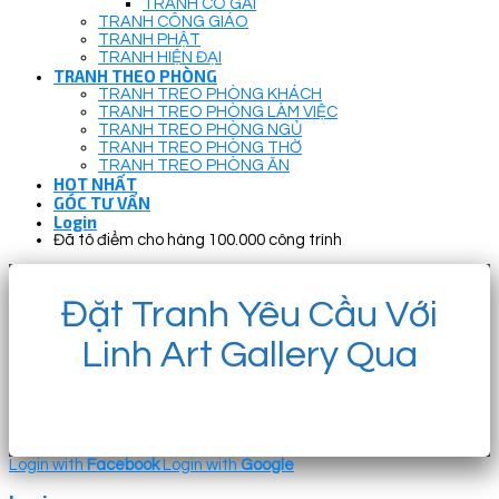
TRANH CÔ GÁI
TRANH CÔNG GIÁO
TRANH PHẬT
TRANH HIỆN ĐẠI
TRANH THEO PHÒNG
TRANH TREO PHÒNG KHÁCH
TRANH TREO PHÒNG LÀM VIỆC
TRANH TREO PHÒNG NGỦ
TRANH TREO PHÒNG THỜ
TRANH TREO PHÒNG ĂN
HOT NHẤT
GÓC TƯ VẤN
Login
Đã tô điểm cho hàng 100.000 công trình
Đặt Tranh Yêu Cầu Với
Linh Art Gallery Qua
Login with
Facebook
Login with
Google