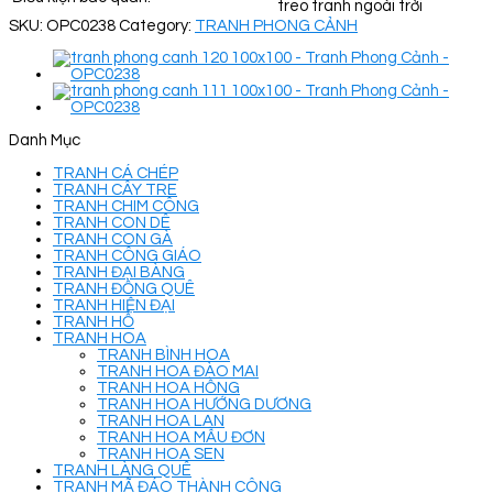
treo tranh ngoài trời
SKU:
OPC0238
Category:
TRANH PHONG CẢNH
Danh Mục
TRANH CÁ CHÉP
TRANH CÂY TRE
TRANH CHIM CÔNG
TRANH CON DÊ
TRANH CON GÀ
TRANH CÔNG GIÁO
TRANH ĐẠI BÀNG
TRANH ĐỒNG QUÊ
TRANH HIỆN ĐẠI
TRANH HỔ
TRANH HOA
TRANH BÌNH HOA
TRANH HOA ĐÀO MAI
TRANH HOA HỒNG
TRANH HOA HƯỚNG DƯƠNG
TRANH HOA LAN
TRANH HOA MẪU ĐƠN
TRANH HOA SEN
TRANH LÀNG QUÊ
TRANH MÃ ĐÁO THÀNH CÔNG