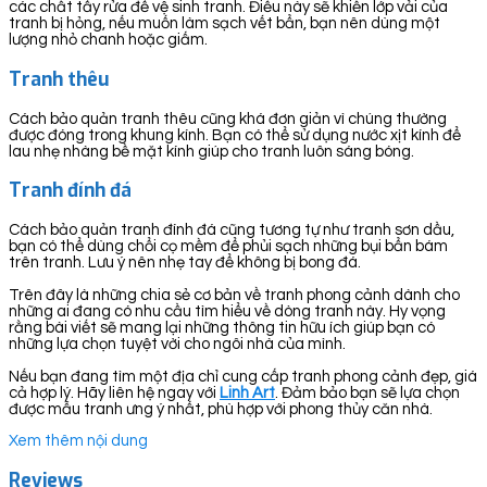
các chất tẩy rửa để vệ sinh tranh. Điều này sẽ khiến lớp vải của
tranh bị hỏng, nếu muốn làm sạch vết bẩn, bạn nên dùng một
lượng nhỏ chanh hoặc giấm.
Tranh thêu
Cách bảo quản tranh thêu cũng khá đơn giản vì chúng thường
được đóng trong khung kính. Bạn có thể sử dụng nước xịt kính để
lau nhẹ nhàng bề mặt kính giúp cho tranh luôn sáng bóng.
Tranh đính đá
Cách bảo quản tranh đính đá cũng tương tự như tranh sơn dầu,
bạn có thể dùng chổi cọ mềm để phủi sạch những bụi bẩn bám
trên tranh. Lưu ý nên nhẹ tay để không bị bong đá.
Trên đây là những chia sẻ cơ bản về tranh phong cảnh dành cho
những ai đang có nhu cầu tìm hiểu về dòng tranh này. Hy vọng
rằng bài viết sẽ mang lại những thông tin hữu ích giúp bạn có
những lựa chọn tuyệt vời cho ngôi nhà của mình.
Nếu bạn đang tìm một địa chỉ cung cấp tranh phong cảnh đẹp, giá
cả hợp lý. Hãy liên hệ ngay với
Linh Art
. Đảm bảo bạn sẽ lựa chọn
được mẫu tranh ưng ý nhất, phù hợp với phong thủy căn nhà.
Xem thêm nội dung
Reviews