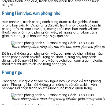
này như tranh làng quê, tranh sơn thủy hữu tình, tranh thác nước
hùng vĩ,…
Phòng làm việc, văn phòng nhỏ
Bên cạnh đó, tranh phong cảnh cũng được sử dụng nhiều ở các
phòng làm việc. Như chúng ta đã biết, tranh phong cảnh có giá trị
phong thủy rất cao. Do đó, sự có mặt của một bức tranh với kích
thước vừa phải trong phòng làm việc, sẽ mang lại cho bạn cảm
giác thư thái, giúp bạn làm việc hiệu quả hơn.
Tranh phong cảnh rừng cây tạo cho bạn cảm giác thư giãn, th
Để treo ở không gian phòng làm việc, bạn nên lựa chọn những mẫu
tranh phong cảnh có chiều rộng như hoa lá, rừng cây hay cánh
đồng,…. Điều này rất tốt trong việc tạo cho bạn cảm giác thư giãn,
thoải mái và kích thích khả năng sáng tạo.
Phòng ngủ
Phòng ngủ cũng là vị trí mà mọi người hay lựa chọn để treo phong
cảnh. Phòng ngủ là một không gian riêng tư và cần sự bình yên
nên việc lựa chọn tranh như thế nào cũng khá là quan trọng.
Tranh phong cảnh mùa đông mang lại cảm giác ấm áp cho k