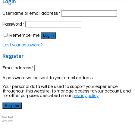
Login
Username or email address
*
Password
*
Remember me
Log in
Lost your password?
Register
Email address
*
A password will be sent to your email address.
Your personal data will be used to support your experience
throughout this website, to manage access to your account, and
for other purposes described in our
privacy policy
.
Register