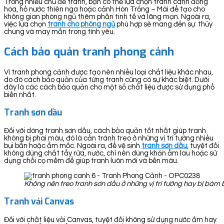
Trong nhiều chủ đề tranh, bạn có thể lựa chọn tranh cánh đồng
hoa, hồ nước thiên nga hoặc cảnh Hòn Trống – Mái để tạo cho
không gian phòng ngủ thêm phần tinh tế và lãng mạn. Ngoài ra,
việc lựa chọn
tranh cho phòng ngủ
phù hợp sẽ mang đến sự thủy
chung và may mắn trong tình yêu.
Cách bảo quản tranh phong cảnh
Vì tranh phong cảnh được tạo nên nhiều loại chất liệu khác nhau,
do đó cách bảo quản của từng tranh cũng có sự khác biệt. Dưới
đây là các cách bảo quản cho một số chất liệu được sử dụng phổ
biến nhất.
Tranh sơn dầu
Đối với dòng tranh sơn dầu, cách bảo quản tốt nhất giúp tranh
không bị phai màu, đó là cần tránh treo ở những vị trí tường nhiều
bụi bẩn hoặc ẩm mốc. Ngoài ra, để vệ sinh
tranh sơn dầu
, tuyệt đối
không dùng chất tẩy rửa, nước, chỉ nên dùng khăn ẩm lau hoặc sử
dụng chổi cọ mềm để giúp tranh luôn mới và bền màu.
Không nên treo tranh sơn dầu ở những vị trí tường hay bị bá
Tranh vải Canvas
Đối với chất liệu vải Canvas, tuyệt đối không sử dụng nước ấm hay