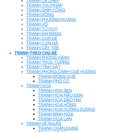
TRANH CÁ CHÉP
TRANH THƯ PHÁP
TRANH CHIM CÔNG
TRANH RỒNG
TRANH PHƯỢNG HOÀNG
TRANH HỔ
TRANH TỨ QUÝ
TRANH ĐẠI BÀNG
TRANH CON DÊ
TRANH CON GÀ
TRANH CÂY TRE
TRANH THEO CHỦ ĐỀ
TRANH PHONG CẢNH
TRANH TRỪU TƯỢNG
TRANH TĨNH VẬT
TRANH PHONG CẢNH QUÊ HƯƠNG
TRANH ĐỒNG QUÊ
TRANH PHỐ CỔ
TRANH HOA
TRANH HOA SEN
TRANH HOA MẪU ĐƠN
TRANH HOA ĐÀO MAI
TRANH HOA HỒNG
TRANH HOA HƯỚNG DƯƠNG
TRANH BÌNH HOA
TRANH HOA LAN
TRANH VẼ NGƯỜI
TRANH CHÂN DUNG