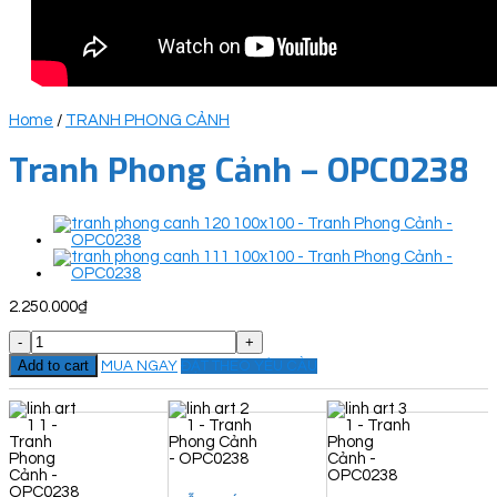
Home
/
TRANH PHONG CẢNH
Tranh Phong Cảnh – OPC0238
2.250.000
₫
Tranh
Phong
Add to cart
MUA NGAY
ĐẶT THEO YÊU CẦU
Cảnh
-
OPC0238
quantity