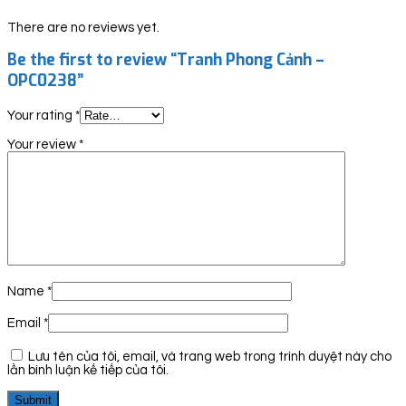
There are no reviews yet.
Be the first to review “Tranh Phong Cảnh –
OPC0238”
Your rating
*
Your review
*
Name
*
Email
*
Lưu tên của tôi, email, và trang web trong trình duyệt này cho
lần bình luận kế tiếp của tôi.