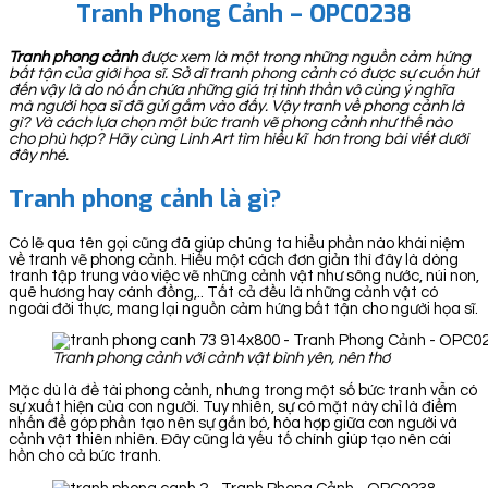
Tranh Phong Cảnh – OPC0238
Tranh phong cảnh
được xem là một trong những nguồn cảm hứng
bất tận của giới họa sĩ. Sở dĩ tranh phong cảnh có được sự cuốn hút
đến vậy là do nó ẩn chứa những giá trị tinh thần vô cùng ý nghĩa
mà người họa sĩ đã gửi gắm vào đấy. Vậy tranh về phong cảnh là
gì? Và cách lựa chọn một bức tranh vẽ phong cảnh như thế nào
cho phù hợp? Hãy cùng Linh Art tìm hiểu kĩ hơn trong bài viết dưới
đây nhé.
Tranh phong cảnh là gì?
Có lẽ qua tên gọi cũng đã giúp chúng ta hiểu phần nào khái niệm
về tranh vẽ phong cảnh. Hiểu một cách đơn giản thì đây là dòng
tranh tập trung vào việc vẽ những cảnh vật như sông nước, núi non,
quê hương hay cánh đồng,.. Tất cả đều là những cảnh vật có
ngoài đời thực, mang lại nguồn cảm hứng bất tận cho người họa sĩ.
Tranh phong cảnh với cảnh vật bình yên, nên thơ
Mặc dù là đề tài phong cảnh, nhưng trong một số bức tranh vẫn có
sự xuất hiện của con người. Tuy nhiên, sự có mặt này chỉ là điểm
nhấn để góp phần tạo nên sự gắn bó, hòa hợp giữa con người và
cảnh vật thiên nhiên. Đây cũng là yếu tố chính giúp tạo nên cái
hồn cho cả bức tranh.