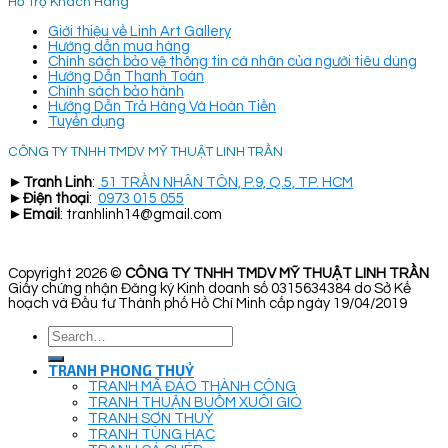
Hỗ Trợ Khách Hàng
Giới thiệu về Linh Art Gallery
Hướng dẫn mua hàng
Chính sách bảo vệ thông tin cá nhân của người tiêu dùng
Hướng Dẫn Thanh Toán
Chính sách bảo hành
Hướng Dẫn Trả Hàng Và Hoàn Tiền
Tuyển dụng
CÔNG TY TNHH TMDV MỸ THUẬT LINH TRẦN
►
Tranh Linh
:
51 TRẦN NHÂN TÔN, P.9, Q.5, TP. HCM
►
Điện thoại
:
0973 015 055
►
Email
: tranhlinh14@gmail.com
Copyright 2026 ©
CÔNG TY TNHH TMDV MỸ THUẬT LINH TRẦN
Giấy chứng nhận Đăng ký Kinh doanh số 0315634384 do Sở Kế
hoạch và Đầu tư Thành phố Hồ Chí Minh cấp ngày 19/04/2019
Search
for:
TRANH PHONG THUỶ
TRANH MÃ ĐÁO THÀNH CÔNG
TRANH THUẬN BUỒM XUÔI GIÓ
TRANH SƠN THUỶ
TRANH TÙNG HẠC