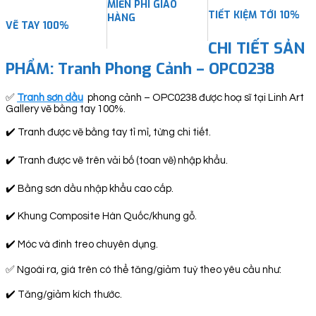
MIỄN PHÍ GIAO
TIẾT KIỆM TỚI 10%
HÀNG
VẼ TAY 100%
CHI TIẾT SẢN
PHẨM: Tranh Phong Cảnh – OPC0238
✅
Tranh sơn dầu
phong cảnh – OPC0238 được hoạ sĩ tại Linh Art
Gallery vẽ bằng tay 100%.
✔️ Tranh được vẽ bằng tay tỉ mỉ, từng chi tiết.
✔️ Tranh được vẽ trên vải bố (toan vẽ) nhập khẩu.
✔️ Bằng sơn dầu nhập khẩu cao cấp.
✔️ Khung Composite Hàn Quốc/khung gỗ.
✔️ Móc và đinh treo chuyên dụng.
✅ Ngoài ra, giá trên có thể tăng/giảm tuỳ theo yêu cầu như:
✔️ Tăng/giảm kích thước.