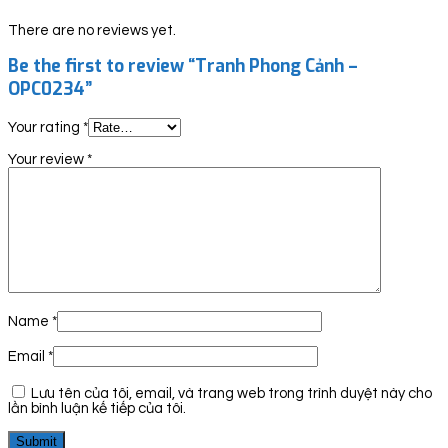
There are no reviews yet.
Be the first to review “Tranh Phong Cảnh –
OPC0234”
Your rating
*
Your review
*
Name
*
Email
*
Lưu tên của tôi, email, và trang web trong trình duyệt này cho
lần bình luận kế tiếp của tôi.