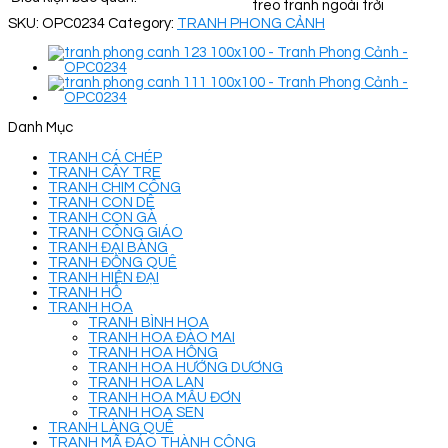
treo tranh ngoài trời
SKU:
OPC0234
Category:
TRANH PHONG CẢNH
Danh Mục
TRANH CÁ CHÉP
TRANH CÂY TRE
TRANH CHIM CÔNG
TRANH CON DÊ
TRANH CON GÀ
TRANH CÔNG GIÁO
TRANH ĐẠI BÀNG
TRANH ĐỒNG QUÊ
TRANH HIỆN ĐẠI
TRANH HỔ
TRANH HOA
TRANH BÌNH HOA
TRANH HOA ĐÀO MAI
TRANH HOA HỒNG
TRANH HOA HƯỚNG DƯƠNG
TRANH HOA LAN
TRANH HOA MẪU ĐƠN
TRANH HOA SEN
TRANH LÀNG QUÊ
TRANH MÃ ĐÁO THÀNH CÔNG