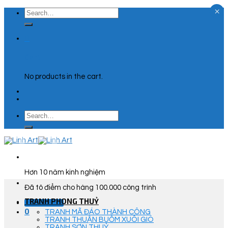
×
Skip
Search
to
for:
content
0
Cart
No products in the cart.
Search
for:
Hơn 10 năm kinh nghiệm
Đã tô điểm cho hàng 100.000 công trình
TRANH PHONG THUỶ
Góc Tư Vấn
0
TRANH MÃ ĐÁO THÀNH CÔNG
TRANH THUẬN BUỒM XUÔI GIÓ
TRANH SƠN THUỶ