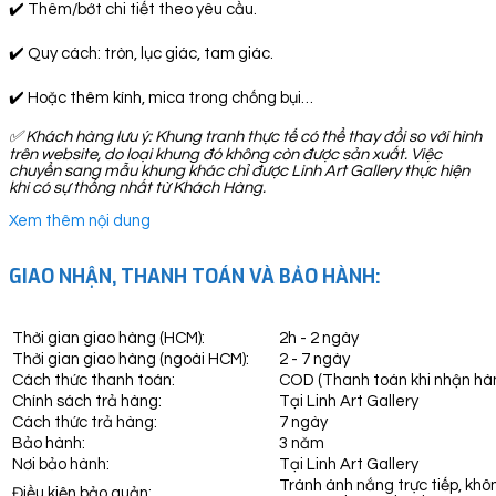
✔️ Thêm/bớt chi tiết theo yêu cầu.
✔️ Quy cách: tròn, lục giác, tam giác.
✔️ Hoặc thêm kính, mica trong chống bụi…
✅ Khách hàng lưu ý: Khung tranh thực tế có thể thay đổi so với hình
trên website, do loại khung đó không còn được sản xuất. Việc
chuyển sang mẫu khung khác chỉ được Linh Art Gallery thực hiện
khi có sự thống nhất từ Khách Hàng.
Xem thêm nội dung
GIAO NHẬN, THANH TOÁN VÀ BẢO HÀNH:
Thời gian giao hàng (HCM):
2h - 2 ngày
Thời gian giao hàng (ngoài HCM):
2 - 7 ngày
Cách thức thanh toán:
COD (Thanh toán khi nhận hà
Chính sách trả hàng:
Tại Linh Art Gallery
Cách thức trả hàng:
7 ngày
Bảo hành:
3 năm
Nơi bảo hành:
Tại Linh Art Gallery
Tránh ánh nắng trực tiếp, khô
Điều kiện bảo quản: