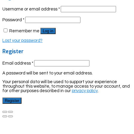
Username or email address
*
Password
*
Remember me
Log in
Lost your password?
Register
Email address
*
A password will be sent to your email address.
Your personal data will be used to support your experience
throughout this website, to manage access to your account, and
for other purposes described in our
privacy policy
.
Register