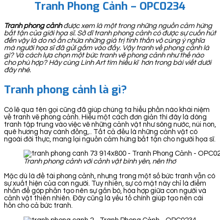
Tranh Phong Cảnh – OPC0234
Tranh phong cảnh
được xem là một trong những nguồn cảm hứng
bất tận của giới họa sĩ. Sở dĩ tranh phong cảnh có được sự cuốn hút
đến vậy là do nó ẩn chứa những giá trị tinh thần vô cùng ý nghĩa
mà người họa sĩ đã gửi gắm vào đấy. Vậy tranh về phong cảnh là
gì? Và cách lựa chọn một bức tranh vẽ phong cảnh như thế nào
cho phù hợp? Hãy cùng Linh Art tìm hiểu kĩ hơn trong bài viết dưới
đây nhé.
Tranh phong cảnh là gì?
Có lẽ qua tên gọi cũng đã giúp chúng ta hiểu phần nào khái niệm
về tranh vẽ phong cảnh. Hiểu một cách đơn giản thì đây là dòng
tranh tập trung vào việc vẽ những cảnh vật như sông nước, núi non,
quê hương hay cánh đồng,.. Tất cả đều là những cảnh vật có
ngoài đời thực, mang lại nguồn cảm hứng bất tận cho người họa sĩ.
Tranh phong cảnh với cảnh vật bình yên, nên thơ
Mặc dù là đề tài phong cảnh, nhưng trong một số bức tranh vẫn có
sự xuất hiện của con người. Tuy nhiên, sự có mặt này chỉ là điểm
nhấn để góp phần tạo nên sự gắn bó, hòa hợp giữa con người và
cảnh vật thiên nhiên. Đây cũng là yếu tố chính giúp tạo nên cái
hồn cho cả bức tranh.