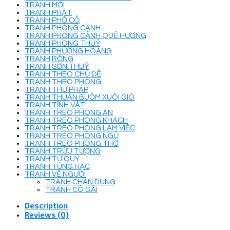
TRANH MỚI
TRANH PHẬT
TRANH PHỐ CỔ
TRANH PHONG CẢNH
TRANH PHONG CẢNH QUÊ HƯƠNG
TRANH PHONG THUỶ
TRANH PHƯỢNG HOÀNG
TRANH RỒNG
TRANH SƠN THUỶ
TRANH THEO CHỦ ĐỀ
TRANH THEO PHÒNG
TRANH THƯ PHÁP
TRANH THUẬN BUỒM XUÔI GIÓ
TRANH TĨNH VẬT
TRANH TREO PHÒNG ĂN
TRANH TREO PHÒNG KHÁCH
TRANH TREO PHÒNG LÀM VIỆC
TRANH TREO PHÒNG NGỦ
TRANH TREO PHÒNG THỜ
TRANH TRỪU TƯỢNG
TRANH TỨ QUÝ
TRANH TÙNG HẠC
TRANH VẼ NGƯỜI
TRANH CHÂN DUNG
TRANH CÔ GÁI
Description
Reviews (0)