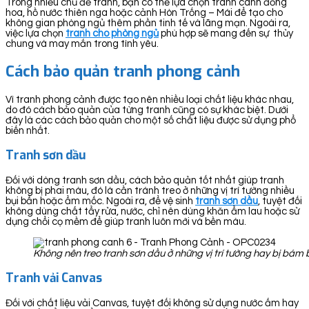
Trong nhiều chủ đề tranh, bạn có thể lựa chọn tranh cánh đồng
hoa, hồ nước thiên nga hoặc cảnh Hòn Trống – Mái để tạo cho
không gian phòng ngủ thêm phần tinh tế và lãng mạn. Ngoài ra,
việc lựa chọn
tranh cho phòng ngủ
phù hợp sẽ mang đến sự thủy
chung và may mắn trong tình yêu.
Cách bảo quản tranh phong cảnh
Vì tranh phong cảnh được tạo nên nhiều loại chất liệu khác nhau,
do đó cách bảo quản của từng tranh cũng có sự khác biệt. Dưới
đây là các cách bảo quản cho một số chất liệu được sử dụng phổ
biến nhất.
Tranh sơn dầu
Đối với dòng tranh sơn dầu, cách bảo quản tốt nhất giúp tranh
không bị phai màu, đó là cần tránh treo ở những vị trí tường nhiều
bụi bẩn hoặc ẩm mốc. Ngoài ra, để vệ sinh
tranh sơn dầu
, tuyệt đối
không dùng chất tẩy rửa, nước, chỉ nên dùng khăn ẩm lau hoặc sử
dụng chổi cọ mềm để giúp tranh luôn mới và bền màu.
Không nên treo tranh sơn dầu ở những vị trí tường hay bị bá
Tranh vải Canvas
Đối với chất liệu vải Canvas, tuyệt đối không sử dụng nước ấm hay