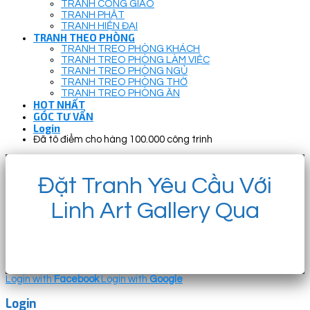
TRANH CÔNG GIÁO
TRANH PHẬT
TRANH HIỆN ĐẠI
TRANH THEO PHÒNG
TRANH TREO PHÒNG KHÁCH
TRANH TREO PHÒNG LÀM VIỆC
TRANH TREO PHÒNG NGỦ
TRANH TREO PHÒNG THỜ
TRANH TREO PHÒNG ĂN
HOT NHẤT
GÓC TƯ VẤN
Login
Đã tô điểm cho hàng 100.000 công trình
Đặt Tranh Yêu Cầu Với
Linh Art Gallery Qua
Login with
Facebook
Login with
Google
Login