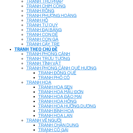
TRANH THƯ PHÁP
TRANH CHIM CÔNG
TRANH RỒNG
TRANH PHƯỢNG HOÀNG
TRANH HỔ
TRANH TỨ QUÝ
TRANH ĐẠI BÀNG
TRANH CON DÊ
TRANH CON GÀ
TRANH CÂY TRE
TRANH THEO CHỦ ĐỀ
TRANH PHONG CẢNH
TRANH TRỪU TƯỢNG
TRANH TĨNH VẬT
TRANH PHONG CẢNH QUÊ HƯƠNG
TRANH ĐỒNG QUÊ
TRANH PHỐ CỔ
TRANH HOA
TRANH HOA SEN
TRANH HOA MẪU ĐƠN
TRANH HOA ĐÀO MAI
TRANH HOA HỒNG
TRANH HOA HƯỚNG DƯƠNG
TRANH BÌNH HOA
TRANH HOA LAN
TRANH VẼ NGƯỜI
TRANH CHÂN DUNG
TRANH CÔ GÁI