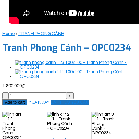
Home
/
TRANH PHONG CẢNH
Tranh Phong Cảnh – OPC0234
1.800.000
₫
Tranh
Phong
Add to cart
MUA NGAY
ĐẶT THEO YÊU CẦU
Cảnh
-
OPC0234
quantity