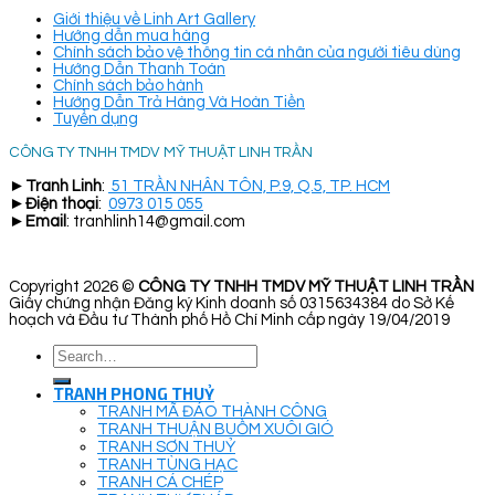
Giới thiệu về Linh Art Gallery
Hướng dẫn mua hàng
Chính sách bảo vệ thông tin cá nhân của người tiêu dùng
Hướng Dẫn Thanh Toán
Chính sách bảo hành
Hướng Dẫn Trả Hàng Và Hoàn Tiền
Tuyển dụng
CÔNG TY TNHH TMDV MỸ THUẬT LINH TRẦN
►
Tranh Linh
:
51 TRẦN NHÂN TÔN, P.9, Q.5, TP. HCM
►
Điện thoại
:
0973 015 055
►
Email
: tranhlinh14@gmail.com
Copyright 2026 ©
CÔNG TY TNHH TMDV MỸ THUẬT LINH TRẦN
Giấy chứng nhận Đăng ký Kinh doanh số 0315634384 do Sở Kế
hoạch và Đầu tư Thành phố Hồ Chí Minh cấp ngày 19/04/2019
Search
for:
TRANH PHONG THUỶ
TRANH MÃ ĐÁO THÀNH CÔNG
TRANH THUẬN BUỒM XUÔI GIÓ
TRANH SƠN THUỶ
TRANH TÙNG HẠC
TRANH CÁ CHÉP