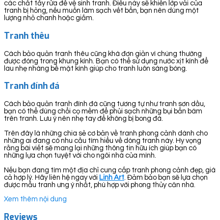
các chất tẩy rửa để vệ sinh tranh. Điều này sẽ khiến lớp vải của
tranh bị hỏng, nếu muốn làm sạch vết bẩn, bạn nên dùng một
lượng nhỏ chanh hoặc giấm.
Tranh thêu
Cách bảo quản tranh thêu cũng khá đơn giản vì chúng thường
được đóng trong khung kính. Bạn có thể sử dụng nước xịt kính để
lau nhẹ nhàng bề mặt kính giúp cho tranh luôn sáng bóng.
Tranh đính đá
Cách bảo quản tranh đính đá cũng tương tự như tranh sơn dầu,
bạn có thể dùng chổi cọ mềm để phủi sạch những bụi bẩn bám
trên tranh. Lưu ý nên nhẹ tay để không bị bong đá.
Trên đây là những chia sẻ cơ bản về tranh phong cảnh dành cho
những ai đang có nhu cầu tìm hiểu về dòng tranh này. Hy vọng
rằng bài viết sẽ mang lại những thông tin hữu ích giúp bạn có
những lựa chọn tuyệt vời cho ngôi nhà của mình.
Nếu bạn đang tìm một địa chỉ cung cấp tranh phong cảnh đẹp, giá
cả hợp lý. Hãy liên hệ ngay với
Linh Art
. Đảm bảo bạn sẽ lựa chọn
được mẫu tranh ưng ý nhất, phù hợp với phong thủy căn nhà.
Xem thêm nội dung
Reviews