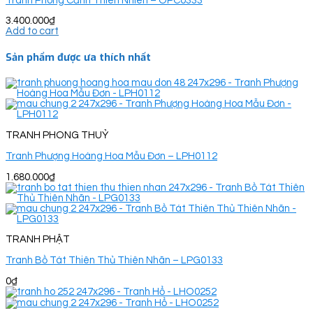
Tranh Phong Cảnh Thiên Nhiên – OPC0333
3.400.000
₫
Add to cart
Sản phẩm được ưa thích nhất
TRANH PHONG THUỶ
Tranh Phượng Hoàng Hoa Mẫu Đơn – LPH0112
1.680.000
₫
TRANH PHẬT
Tranh Bồ Tát Thiên Thủ Thiên Nhãn – LPG0133
0
₫