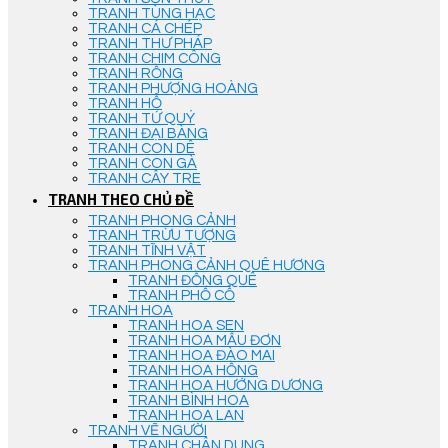
TRANH TÙNG HẠC
TRANH CÁ CHÉP
TRANH THƯ PHÁP
TRANH CHIM CÔNG
TRANH RỒNG
TRANH PHƯỢNG HOÀNG
TRANH HỔ
TRANH TỨ QUÝ
TRANH ĐẠI BÀNG
TRANH CON DÊ
TRANH CON GÀ
TRANH CÂY TRE
TRANH THEO CHỦ ĐỀ
TRANH PHONG CẢNH
TRANH TRỪU TƯỢNG
TRANH TĨNH VẬT
TRANH PHONG CẢNH QUÊ HƯƠNG
TRANH ĐỒNG QUÊ
TRANH PHỐ CỔ
TRANH HOA
TRANH HOA SEN
TRANH HOA MẪU ĐƠN
TRANH HOA ĐÀO MAI
TRANH HOA HỒNG
TRANH HOA HƯỚNG DƯƠNG
TRANH BÌNH HOA
TRANH HOA LAN
TRANH VẼ NGƯỜI
TRANH CHÂN DUNG