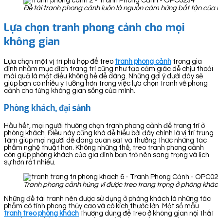
Đề tài tranh phong cảnh luôn là nguồn cảm hứng bất tận của 
Lựa chọn tranh phong cảnh cho mọi
không gian
Lựa chọn một vị trí phù hợp để treo
tranh ph
ong cảnh
trong gia
đình nhằm mục đích trang trí cũng như tạo cảm giác dễ chịu thoải
mái quả là một điều không hề dễ dàng. Những gợi ý dưới đây sẽ
giúp bạn có nhiều ý tưởng hơn trong việc lựa chọn tranh về phong
cảnh cho từng không gian sống của mình.
Phòng khách, đại sảnh
Hầu hết, mọi người thường chọn tranh phong cảnh để trang trí ở
phòng khách. Điều này cũng khá dễ hiểu bởi đây chính là vị trí trung
tâm giúp mọi người dễ dàng quan sát và thưởng thức những tác
phẩm nghệ thuật hơn. Không những thế, treo tranh phong cảnh
còn giúp phòng khách của gia đình bạn trở nên sang trọng và lịch
sự hơn rất nhiều.
Tranh phong cảnh hùng vĩ được treo trang trọng ở phòng khá
Những đề tài tranh nên được sử dụng ở phòng khách là những tác
phẩm có tính phong thủy cao và có kích thước lớn. Một số mẫu
tranh treo phòng khách
thường dùng để treo ở không gian nội thất