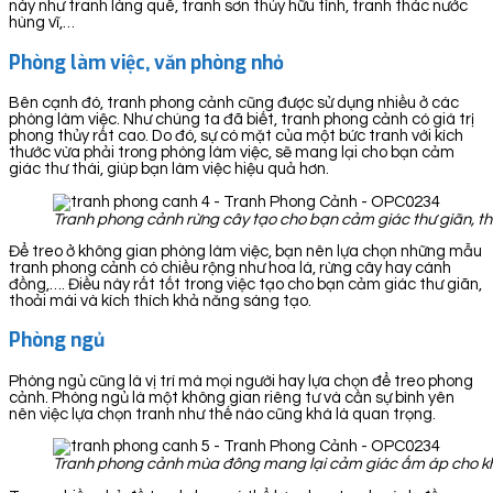
này như tranh làng quê, tranh sơn thủy hữu tình, tranh thác nước
hùng vĩ,…
Phòng làm việc, văn phòng nhỏ
Bên cạnh đó, tranh phong cảnh cũng được sử dụng nhiều ở các
phòng làm việc. Như chúng ta đã biết, tranh phong cảnh có giá trị
phong thủy rất cao. Do đó, sự có mặt của một bức tranh với kích
thước vừa phải trong phòng làm việc, sẽ mang lại cho bạn cảm
giác thư thái, giúp bạn làm việc hiệu quả hơn.
Tranh phong cảnh rừng cây tạo cho bạn cảm giác thư giãn, th
Để treo ở không gian phòng làm việc, bạn nên lựa chọn những mẫu
tranh phong cảnh có chiều rộng như hoa lá, rừng cây hay cánh
đồng,…. Điều này rất tốt trong việc tạo cho bạn cảm giác thư giãn,
thoải mái và kích thích khả năng sáng tạo.
Phòng ngủ
Phòng ngủ cũng là vị trí mà mọi người hay lựa chọn để treo phong
cảnh. Phòng ngủ là một không gian riêng tư và cần sự bình yên
nên việc lựa chọn tranh như thế nào cũng khá là quan trọng.
Tranh phong cảnh mùa đông mang lại cảm giác ấm áp cho k