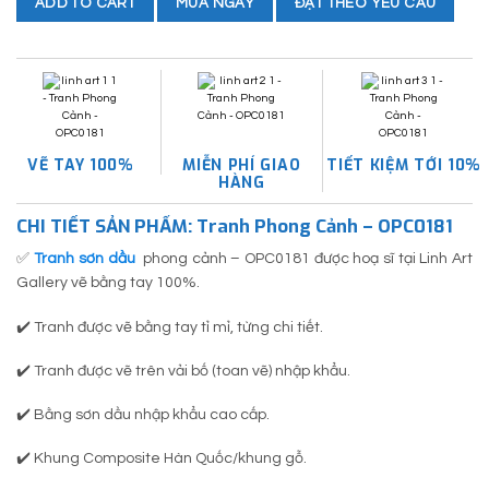
MUA NGAY
ĐẶT THEO YÊU CẦU
ADD TO CART
VẼ TAY 100%
MIỄN PHÍ GIAO
TIẾT KIỆM TỚI 10%
HÀNG
CHI TIẾT SẢN PHẨM: Tranh Phong Cảnh – OPC0181
✅
Tranh sơn dầu
phong cảnh – OPC0181 được hoạ sĩ tại Linh Art
Gallery vẽ bằng tay 100%.
✔️ Tranh được vẽ bằng tay tỉ mỉ, từng chi tiết.
✔️ Tranh được vẽ trên vải bố (toan vẽ) nhập khẩu.
✔️ Bằng sơn dầu nhập khẩu cao cấp.
✔️ Khung Composite Hàn Quốc/khung gỗ.