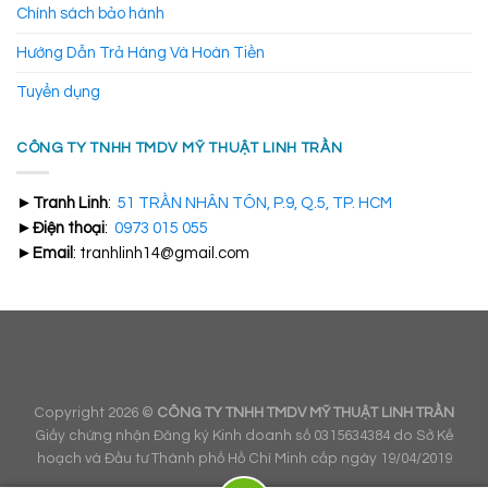
Chính sách bảo hành
cảm giác thư thái, giúp bạn làm việc hiệu quả hơn.
Hướng Dẫn Trả Hàng Và Hoàn Tiền
Tuyển dụng
CÔNG TY TNHH TMDV MỸ THUẬT LINH TRẦN
►
Tranh Linh
:
51 TRẦN NHÂN TÔN, P.9, Q.5, TP. HCM
►
Điện thoại
:
0973 015 055
►
Email
: tranhlinh14@gmail.com
Copyright 2026 ©
CÔNG TY TNHH TMDV MỸ THUẬT LINH TRẦN
Giấy chứng nhận Đăng ký Kinh doanh số 0315634384 do Sở Kế
hoạch và Đầu tư Thành phố Hồ Chí Minh cấp ngày 19/04/2019
Tranh phong cảnh rừng cây tạo cho bạn cảm giác thư giãn, thoải mái