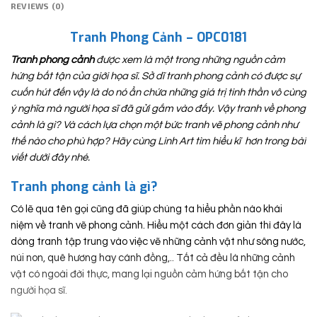
REVIEWS (0)
Tranh Phong Cảnh – OPC0181
Tranh phong cảnh
được xem là một trong những nguồn cảm
hứng bất tận của giới họa sĩ. Sở dĩ tranh phong cảnh có được sự
cuốn hút đến vậy là do nó ẩn chứa những giá trị tinh thần vô cùng
ý nghĩa mà người họa sĩ đã gửi gắm vào đấy. Vậy tranh về phong
cảnh là gì? Và cách lựa chọn một bức tranh vẽ phong cảnh như
thế nào cho phù hợp? Hãy cùng Linh Art tìm hiểu kĩ hơn trong bài
viết dưới đây nhé.
Tranh phong cảnh là gì?
Có lẽ qua tên gọi cũng đã giúp chúng ta hiểu phần nào khái
niệm về tranh vẽ phong cảnh. Hiểu một cách đơn giản thì đây là
dòng tranh tập trung vào việc vẽ những cảnh vật như sông nước,
núi non, quê hương hay cánh đồng,.. Tất cả đều là những cảnh
vật có ngoài đời thực, mang lại nguồn cảm hứng bất tận cho
người họa sĩ.