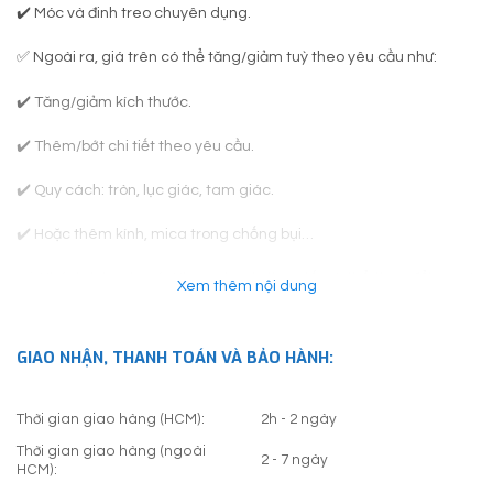
✔️ Móc và đinh treo chuyên dụng.
✅ Ngoài ra, giá trên có thể tăng/giảm tuỳ theo yêu cầu như:
✔️ Tăng/giảm kích thước.
✔️ Thêm/bớt chi tiết theo yêu cầu.
✔️ Quy cách: tròn, lục giác, tam giác.
✔️ Hoặc thêm kính, mica trong chống bụi…
✅ Khách hàng lưu ý: Khung tranh thực tế có thể thay đổi so với
Xem thêm nội dung
hình trên website, do loại khung đó không còn được sản xuất. Việc
chuyển sang mẫu khung khác chỉ được Linh Art Gallery thực hiện
khi có sự thống nhất từ Khách Hàng.
GIAO NHẬN, THANH TOÁN VÀ BẢO HÀNH:
Thời gian giao hàng (HCM):
2h - 2 ngày
Thời gian giao hàng (ngoài
2 - 7 ngày
HCM):