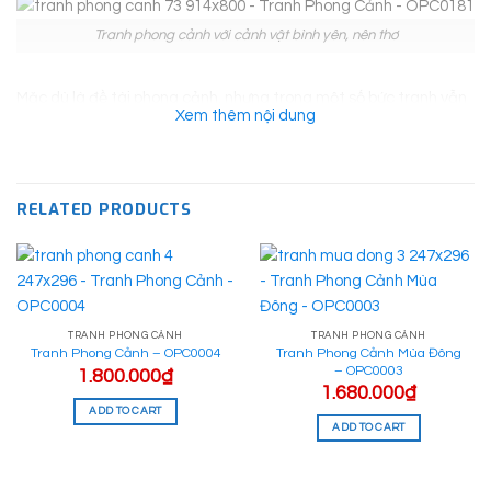
Tranh phong cảnh với cảnh vật bình yên, nên thơ
Mặc dù là đề tài phong cảnh, nhưng trong một số bức tranh vẫn
Xem thêm nội dung
có sự xuất hiện của con người. Tuy nhiên, sự có mặt này chỉ là
điểm nhấn để góp phần tạo nên sự gắn bó, hòa hợp giữa con
người và cảnh vật thiên nhiên. Đây cũng là yếu tố chính giúp tạo
nên cái hồn cho cả bức tranh.
RELATED PRODUCTS
TRANH PHONG CẢNH
TRANH PHONG CẢNH
Tranh Phong Cảnh Mùa Đông
Tranh Phong Cảnh – OPC0004
– OPC0003
1.800.000
₫
1.680.000
₫
ADD TO CART
ADD TO CART